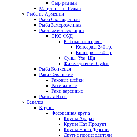
Сыр разный
Мацони.Тан. Режан
Рыба из Армении
Рыба Охлажденная
Рыба Замороженная
Рыбные консервации
ЭКО ФУД
Рыбные консервы
Консервы 240 гр.
Консервы 160 гр.
Супы. Уха. Щи
Филе-кусочки. Суфле
Рыба Копченая
Раки Севанские
Раковые шейки
Раки живые
Раки варенные
Рыбная Икра
Бакалея
Крупы
Фасованная крупа
Крупы Арарат
Крупы Нат Продукт
Крупы Наша Деревня
Другие производители