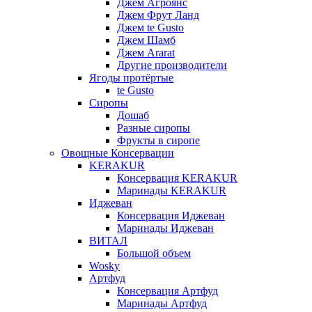
Джем Агроянс
Джем Фрут Ланд
Джем te Gusto
Джем Шамб
Джем Ararat
Другие производители
Ягоды протёртые
te Gusto
Сиропы
Дошаб
Разные сиропы
Фрукты в сиропе
Овощные Консервации
KERAKUR
Консервация KERAKUR
Маринады KERAKUR
Иджеван
Консервация Иджеван
Маринады Иджеван
ВИТАЛ
Большой объем
Wosky
Артфуд
Консервация Артфуд
Маринады Артфуд