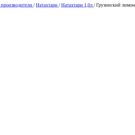
 производители
/
Натахтари
/
Натахтари 1,0л
/
Грузинский лимон