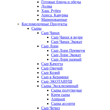
Готовые блюда и обеды
Долма
Хаш. Рубец
Ариса. Кавурма
Маринованные
Кисломолочные Продукты
Сыры
Сыр Чанах
Сыр Чанах в ведре
Сыр Чанах Экокат
Сыр Лори
Сыр Лори Премиум
Сыр Лори Экокат
Сыр Лори разный
Сыр Качотта
Сыр Овечий
Сыр Козий
Сыр в Керамике
Сыр ЭКОТАВУШ
Сыры Эксклюзивный
Сыры полутведые
Крем сыры
Antipasti
Сыры ассорти
Сыр Чечил