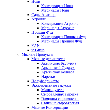
Ноян
Консервация Ноян
Маринады Ноян
Сады Арагаца
Агроянс
Консервация Агроянс
Маринады Агроянс
Прошян Фуд
Консервация Прошян Фуд
Маринады Прошян Фуд
YAN
te Gusto
Мясные Продукты
Мясные деликатесы
Армянская Бастурма
Армянский Суджух
Армянская Колбаса
Нарезки
Полуфабрикаты
Эксклюзивные закуски
Мини-рулеты
Сыровяленая вырезка
Говядина сыровяленая
Свинина сыровяленая
Мясные Консервации