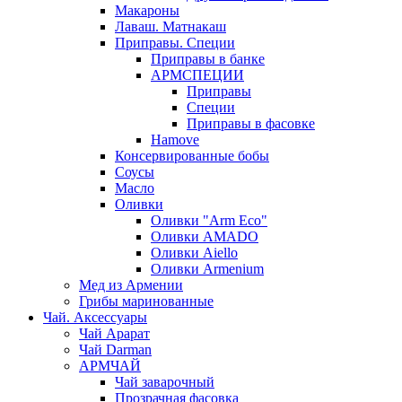
Макароны
Лаваш. Матнакаш
Приправы. Специи
Приправы в банке
АРМСПЕЦИИ
Приправы
Специи
Приправы в фасовке
Hamove
Консервированные бобы
Соусы
Масло
Оливки
Оливки "Arm Eco"
Оливки AMADO
Оливки Aiello
Оливки Armenium
Мед из Армении
Грибы маринованные
Чай. Аксессуары
Чай Арарат
Чай Darman
АРМЧАЙ
Чай заварочный
Прозрачная фасовка