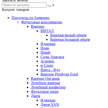
Заказать звонок
x
Каталог товаров
Продукты из Армении
Фруктовые консервации
Варенье
ВИТАЛ
Варенья малый объем
Варенья большой объем
Иджеван
Ноян
Шамб
Сады Арагаца
Агроянс
te Gusto
Варга - Фуд
Варенье Proshyan Food
Варенье Органик
Лечебное варенье
Лечебный конфитюр
Фруктовое пюре
Джем
Иджеван
Джем YAN