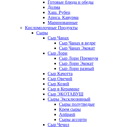
Готовые блюда и обеды
Долма
Хаш. Рубец
Ариса. Кавурма
Маринованные
Кисломолочные Продукты
Сыры
Сыр Чанах
Сыр Чанах в ведре
Сыр Чанах Экокат
Сыр Лори
Сыр Лори Премиум
Сыр Лори Экокат
Сыр Лори разный
Сыр Качотта
Сыр Овечий
Сыр Козий
Сыр в Керамике
Сыр ЭКОТАВУШ
Сыры Эксклюзивный
Сыры полутведые
Крем сыры
Antipasti
Сыры ассорти
Сыр Чечил