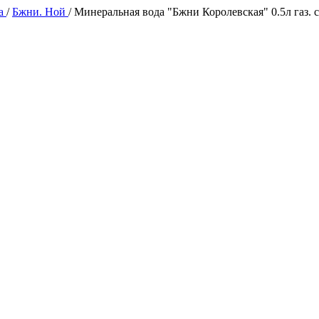
да
/
Бжни. Ной
/
Минеральная вода "Бжни Королевская" 0.5л газ. ст