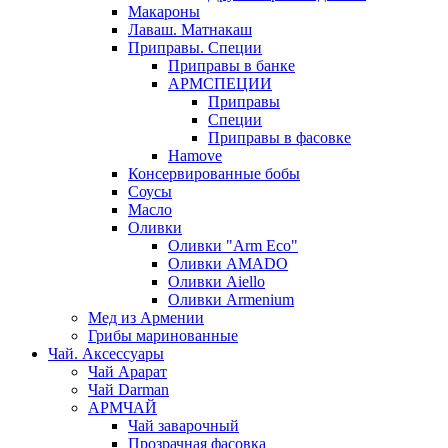
Макароны
Лаваш. Матнакаш
Приправы. Специи
Приправы в банке
АРМСПЕЦИИ
Приправы
Специи
Приправы в фасовке
Hamove
Консервированные бобы
Соусы
Масло
Оливки
Оливки "Arm Eco"
Оливки AMADO
Оливки Aiello
Оливки Armenium
Мед из Армении
Грибы маринованные
Чай. Аксессуары
Чай Арарат
Чай Darman
АРМЧАЙ
Чай заварочный
Прозрачная фасовка