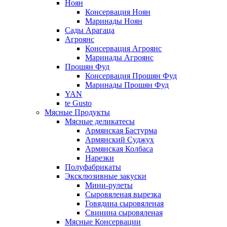
Ноян
Консервация Ноян
Маринады Ноян
Сады Арагаца
Агроянс
Консервация Агроянс
Маринады Агроянс
Прошян Фуд
Консервация Прошян Фуд
Маринады Прошян Фуд
YAN
te Gusto
Мясные Продукты
Мясные деликатесы
Армянская Бастурма
Армянский Суджух
Армянская Колбаса
Нарезки
Полуфабрикаты
Эксклюзивные закуски
Мини-рулеты
Сыровяленая вырезка
Говядина сыровяленая
Свинина сыровяленая
Мясные Консервации