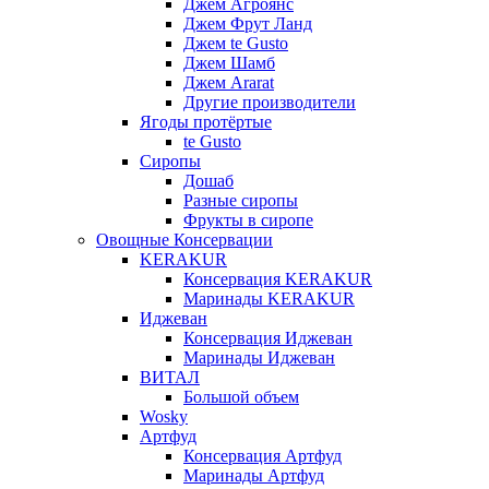
Джем Агроянс
Джем Фрут Ланд
Джем te Gusto
Джем Шамб
Джем Ararat
Другие производители
Ягоды протёртые
te Gusto
Сиропы
Дошаб
Разные сиропы
Фрукты в сиропе
Овощные Консервации
KERAKUR
Консервация KERAKUR
Маринады KERAKUR
Иджеван
Консервация Иджеван
Маринады Иджеван
ВИТАЛ
Большой объем
Wosky
Артфуд
Консервация Артфуд
Маринады Артфуд