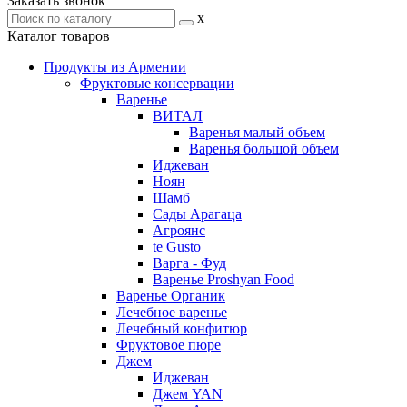
Заказать звонок
x
Каталог товаров
Продукты из Армении
Фруктовые консервации
Варенье
ВИТАЛ
Варенья малый объем
Варенья большой объем
Иджеван
Ноян
Шамб
Сады Арагаца
Агроянс
te Gusto
Варга - Фуд
Варенье Proshyan Food
Варенье Органик
Лечебное варенье
Лечебный конфитюр
Фруктовое пюре
Джем
Иджеван
Джем YAN