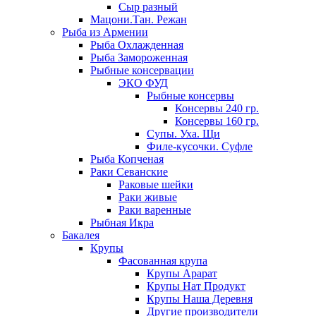
Сыр разный
Мацони.Тан. Режан
Рыба из Армении
Рыба Охлажденная
Рыба Замороженная
Рыбные консервации
ЭКО ФУД
Рыбные консервы
Консервы 240 гр.
Консервы 160 гр.
Супы. Уха. Щи
Филе-кусочки. Суфле
Рыба Копченая
Раки Севанские
Раковые шейки
Раки живые
Раки варенные
Рыбная Икра
Бакалея
Крупы
Фасованная крупа
Крупы Арарат
Крупы Нат Продукт
Крупы Наша Деревня
Другие производители