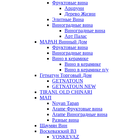
Фруктовые вина
Арцруни
Дерево Жизни
Элитные Вина
Виноградные вина
Виноградные вина
Арт Палас
МАРАН Винный Дом
Фруктовые вина
Виноградные вина
Вино в керамике
Вино в керамике
Вино в керамике п/у
Гетнатун Торговый Дом
GETNATOUN
GETNATOUN NEW
TIRANI. OLD CHINARI
МАП
Noyan Tapan
Arame Фруктовые вина
Arame Виноградные вина
Разные вина
Шаумян Вин
Воскевазский ВЗ
VOSKEVAZ