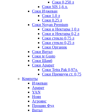
Соки 0,250 л
Соки SIS 1,6 л.
Соки Иджеван
Соки 1.0 л
Соки 0.25 л
Соки Noyan Premium
Соки и Нектары 1,0 л
Соки и Нектары 0,2 л
Соки стекло 0,75 л
Соки стекло 0,25 л
Соки Органик
Соки Витал
Соки te Gusto
Соки Шамб
Соки Арарат
Соки Tetra Pak 0,97л.
Соки Премиум ст. 0,75
Компоты
Иджеван
Арарат
YAN
Ноян
Агроянс
Прошян Фуд
Витал