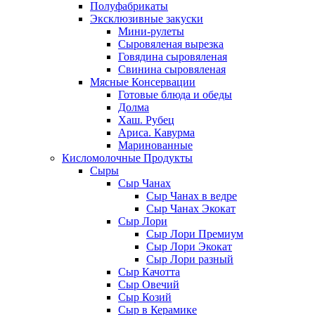
Полуфабрикаты
Эксклюзивные закуски
Мини-рулеты
Сыровяленая вырезка
Говядина сыровяленая
Свинина сыровяленая
Мясные Консервации
Готовые блюда и обеды
Долма
Хаш. Рубец
Ариса. Кавурма
Маринованные
Кисломолочные Продукты
Сыры
Сыр Чанах
Сыр Чанах в ведре
Сыр Чанах Экокат
Сыр Лори
Сыр Лори Премиум
Сыр Лори Экокат
Сыр Лори разный
Сыр Качотта
Сыр Овечий
Сыр Козий
Сыр в Керамике