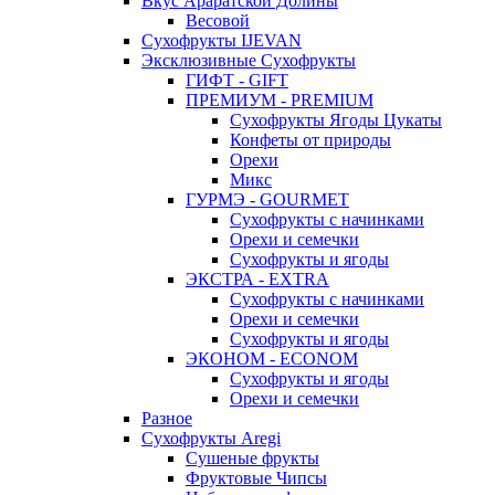
Вкус Араратской Долины
Весовой
Сухофрукты IJEVAN
Эксклюзивные Сухофрукты
ГИФТ - GIFT
ПРЕМИУМ - PREMIUM
Сухофрукты Ягоды Цукаты
Конфеты от природы
Орехи
Микс
ГУРМЭ - GOURMET
Сухофрукты с начинками
Орехи и семечки
Сухофрукты и ягоды
ЭКСТРА - EXTRA
Сухофрукты с начинками
Орехи и семечки
Сухофрукты и ягоды
ЭКОНОМ - ECONOM
Сухофрукты и ягоды
Орехи и семечки
Разное
Сухофрукты Aregi
Сушеные фрукты
Фруктовые Чипсы