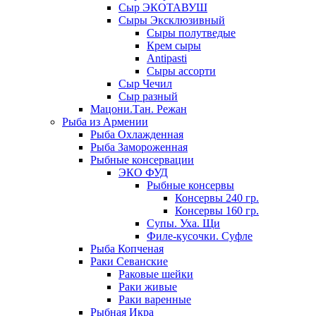
Сыр ЭКОТАВУШ
Сыры Эксклюзивный
Сыры полутведые
Крем сыры
Antipasti
Сыры ассорти
Сыр Чечил
Сыр разный
Мацони.Тан. Режан
Рыба из Армении
Рыба Охлажденная
Рыба Замороженная
Рыбные консервации
ЭКО ФУД
Рыбные консервы
Консервы 240 гр.
Консервы 160 гр.
Супы. Уха. Щи
Филе-кусочки. Суфле
Рыба Копченая
Раки Севанские
Раковые шейки
Раки живые
Раки варенные
Рыбная Икра