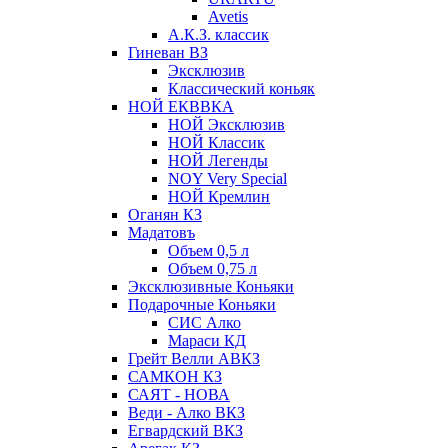
Avetis
А.К.З. классик
Гиневан ВЗ
Эксклюзив
Классический коньяк
НОЙ ЕКВВКА
НОЙ Эксклюзив
НОЙ Классик
НОЙ Легенды
NOY Very Speсial
НОЙ Кремлин
Оганян КЗ
Мадатовъ
Объем 0,5 л
Объем 0,75 л
Эксклюзивные Коньяки
Подарочные Коньяки
СИС Алко
Мараси КД
Грейт Велли АВКЗ
САМКОН КЗ
САЯТ - НОВА
Веди - Алко ВКЗ
Егвардский ВКЗ