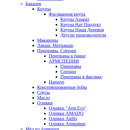
Бакалея
Крупы
Фасованная крупа
Крупы Арарат
Крупы Нат Продукт
Крупы Наша Деревня
Другие производители
Макароны
Лаваш. Матнакаш
Приправы. Специи
Приправы в банке
АРМСПЕЦИИ
Приправы
Специи
Приправы в фасовке
Hamove
Консервированные бобы
Соусы
Масло
Оливки
Оливки "Arm Eco"
Оливки AMADO
Оливки Aiello
Оливки Armenium
Мед из Армении