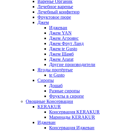
Варенье Органик
Лечебное варенье
Лечебный конфитюр
Фруктовое пюре
Джем
Иджеван
Джем YAN
Джем Агроянс
Джем Фрут Ланд
Джем te Gusto
Джем Шамб
Джем Ararat
Другие производители
Ягоды протёртые
te Gusto
Сиропы
Дошаб
Разные сиропы
Фрукты в сиропе
Овощные Консервации
KERAKUR
Консервация KERAKUR
Маринады KERAKUR
Иджеван
Консервация Иджеван