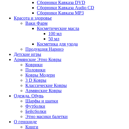
Сборники Кавказа DVD
Сборники Кавказа Audio CD
Сборники Кавказа MP3
Красота и здоровье
Ваки Фарм
Косметические масла
100 мл
50 мл
Косметика для ухода
Продукция Наринэ
Детские игры
Армянские Этно Ковры
Коврики
Половики
Ковры Модерн
3 D Ковры
Классические Ковры
Армянские Ковры
Одежда. Обувь
Шарфы и шапки
Футболки
Бейсболки
Этно масики балетки
О геноциде
Книги