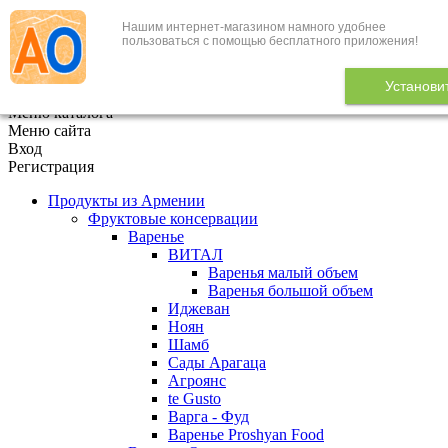
Нашим интернет-магазином намного удобнее
+7 (495) 646-888-1
пользоваться с помощью бесплатного приложения!
В корзине
0
товаров
Установи
x
Меню каталога
Меню сайта
Вход
Регистрация
Продукты из Армении
Фруктовые консервации
Варенье
ВИТАЛ
Варенья малый объем
Варенья большой объем
Иджеван
Ноян
Шамб
Сады Арагаца
Агроянс
te Gusto
Варга - Фуд
Варенье Proshyan Food