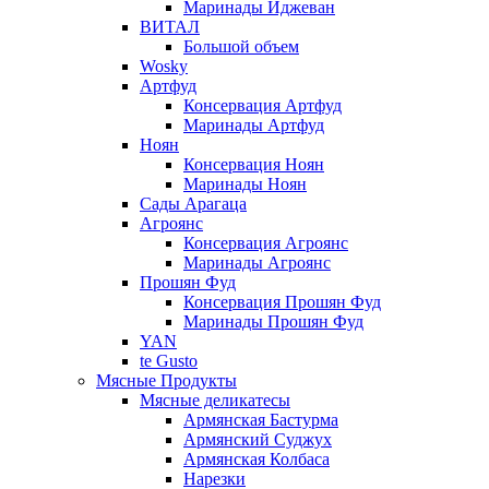
Маринады Иджеван
ВИТАЛ
Большой объем
Wosky
Артфуд
Консервация Артфуд
Маринады Артфуд
Ноян
Консервация Ноян
Маринады Ноян
Сады Арагаца
Агроянс
Консервация Агроянс
Маринады Агроянс
Прошян Фуд
Консервация Прошян Фуд
Маринады Прошян Фуд
YAN
te Gusto
Мясные Продукты
Мясные деликатесы
Армянская Бастурма
Армянский Суджух
Армянская Колбаса
Нарезки