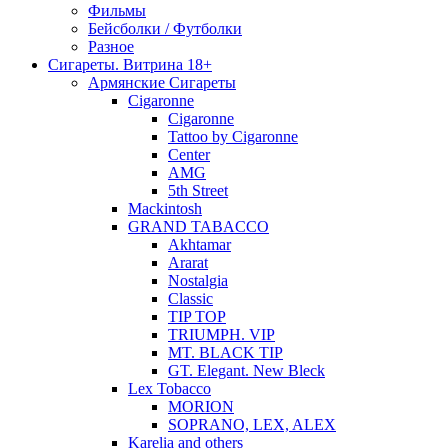
Фильмы
Бейсболки / Футболки
Разное
Сигареты. Витрина 18+
Армянские Сигареты
Cigaronne
Cigaronne
Tattoo by Cigaronne
Center
AMG
5th Street
Mackintosh
GRAND TABACCO
Akhtamar
Ararat
Nostalgia
Classic
TIP TOP
TRIUMPH. VIP
MT. BLACK TIP
GT. Elegant. New Bleck
Lex Tobacco
MORION
SOPRANO, LEX, ALEX
Karelia and others