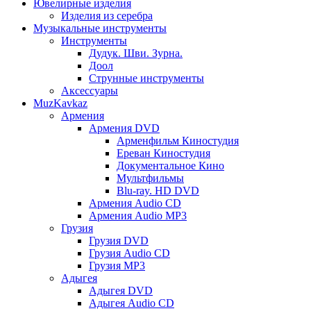
Ювелирные изделия
Изделия из серебра
Музыкальные инструменты
Инструменты
Дудук. Шви. Зурна.
Доол
Струнные инструменты
Аксессуары
MuzKavkaz
Армения
Армения DVD
Арменфильм Киностудия
Ереван Киностудия
Документальное Кино
Мультфильмы
Blu-ray. HD DVD
Армения Audio CD
Армения Audio MP3
Грузия
Грузия DVD
Грузия Audio CD
Грузия MP3
Адыгея
Адыгея DVD
Адыгея Audio CD