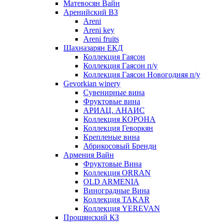
Матевосян Вайн
Аренийский ВЗ
Areni
Areni key
Areni fruits
Шахназарян ЕКД
Коллекция Гаясон
Коллекция Гаясон п/у
Коллекция Гаясон Новогодняя п/у
Gevorkian winery
Сувенирные вина
Фруктовые вина
АРИАЦ. АНАИС
Коллекция КОРОНА
Коллекция Геворкян
Крепленые вина
Абрикосовый Бренди
Армения Вайн
Фруктовые Вина
Коллекция ORRAN
OLD ARMENIA
Виноградные Вина
Коллекция TAKAR
Коллекция YEREVAN
Прошянский КЗ