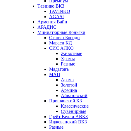
Премиум
Тавинко ВКЗ
TAVINKO
AGASI
Армения Вайн
АРАДИС
Миниатюрные Коньяки
Оганян Бренди
Мараси КД
СИС АЛКО
Животные
Храмы
Разные
Мадатовъ
МАП
Арамэ
Золотой
Армина
Айвазовский
Прошянский КЗ
Классические
Сувенирные
Грейт Велли АВКЗ
Иджеванский ВКЗ
Разные