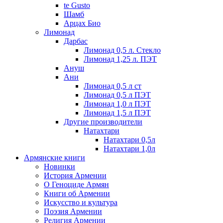
te Gusto
Шамб
Арцах Био
Лимонад
Дарбас
Лимонад 0,5 л. Стекло
Лимонад 1,25 л. ПЭТ
Ануш
Ани
Лимонад 0,5 л ст
Лимонад 0,5 л ПЭТ
Лимонад 1,0 л ПЭТ
Лимонад 1,5 л ПЭТ
Другие производители
Натахтари
Натахтари 0,5л
Натахтари 1,0л
Армянские книги
Новинки
История Армении
О Геноциде Армян
Книги об Армении
Иcкусство и культура
Поэзия Армении
Религия Армении