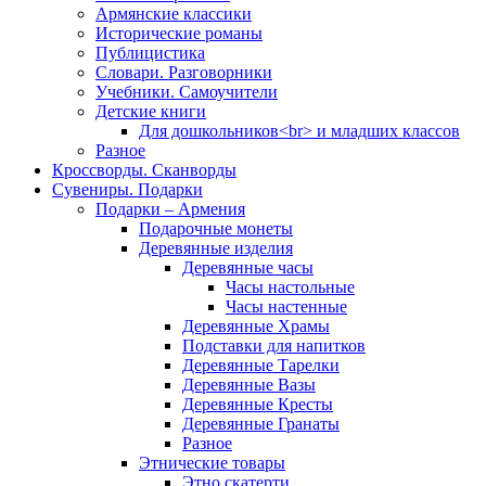
Армянские классики
Исторические романы
Публицистика
Словари. Разговорники
Учебники. Самоучители
Детские книги
Для дошкольников<br> и младших классов
Разное
Кроссворды. Сканворды
Сувениры. Подарки
Подарки – Армения
Подарочные монеты
Деревянные изделия
Деревянные часы
Часы настольные
Часы настенные
Деревянные Храмы
Подставки для напитков
Деревянные Тарелки
Деревянные Вазы
Деревянные Кресты
Деревянные Гранаты
Разное
Этнические товары
Этно скатерти