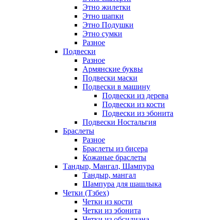
Этно жилетки
Этно шапки
Этно Подушки
Этно сумки
Разное
Подвески
Разное
Армянские буквы
Подвески маски
Подвески в машину
Подвески из дерева
Подвески из кости
Подвески из эбонита
Подвески Ностальгия
Браслеты
Разное
Браслеты из бисера
Кожаные браслеты
Тандыр, Мангал, Шампура
Тандыр, мангал
Шампура для шашлыка
Четки (Тзбех)
Четки из кости
Четки из эбонита
Четки из обсидиана