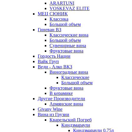
ARARTUNI
VOSKEVAZ ELITE
МЕЦ СЮНИК
Классика
Большой объем
Гиневан ВЗ
Классические вина
Большой объем
Сувенирные вина
Фруктовые вина
Гордость Нации
Вайк Груп
Веди - Алко ВКЗ
Виноградные вина
Классические
Большой объем
Фруктовые вина
В керамике
Другие Производители
Армянские вина
Givany Wine
Вина из Грузии
Кварельский Погреб
Киндзмараули
Киндзмараули 0,75л