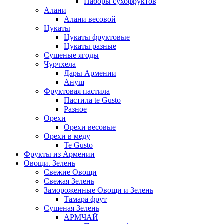
Наборы сухофруктов
Алани
Алани весовой
Цукаты
Цукаты фруктовые
Цукаты разные
Сушеные ягоды
Чурчхела
Дары Армении
Ануш
Фруктовая пастила
Пастила te Gusto
Разное
Орехи
Орехи весовые
Орехи в меду
Te Gusto
Фрукты из Армении
Овощи. Зелень
Свежие Овощи
Свежая Зелень
Замороженные Овощи и Зелень
Тамара фрут
Сушеная Зелень
АРМЧАЙ