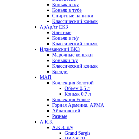
Коньяк в п/у
Коньяк в тубе
Спиртные напитки
Классический коньяк
АрАрАт ЕКЗ
Элитные
Коньяк в п/у
Классический коньяк
Иджеванский ВКЗ
Марочные коньяки
Коньяки п/у
Классический коньяк
Бренди
МАП
Коллекция Золотой
Объем 0,5 л
Коньяк 0,7 л
Коллекция France
Горная Армения. АРМА
Айвазовский
Разные
А.К.З.
А.К.З. п/у
Grand Sargis
URARTU