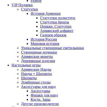
Разное
VIP Подарки
Статуэтки
История Армении
Статуэтки полистоун
Статуэтки бронза
Церкви. Статуэтки
Армянский алфавит
Галерея образов
История России
Мировая история
Уникальные сувенирные светильники
Сувенирные ночники
Армянские монеты
Деревянные изделия
Настольные игры
Армянские Нарды
Нарды + Шахматы
Шахматы
Ломберные столы
Аксессуары для нард
Аксессуары
Фишки для нард
Кости. Зары
Другие производители