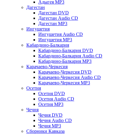
Адыгея MP3
Дагестан
Дагестан DVD
Дагестан Audio CD
Дагестан MP3
Ингушетия
Ингушетия Audio CD
Ингушетия MP3
Кабардино-Балкария
Кабардино-Балкария DVD
Кабардино-Балкария Audio CD
Кабардино-Балкария MP3
Карачаево-Черкесия
Карачаево-Черкесия DVD
Карачаево-Черкесия Audio CD
Карачаево-Черкесия MP3
Осетия
Осетия DVD
Осетия Audio CD
Осетия MP3
Чечня
Чечня DVD
Чечня Audio CD
Чечня MP3
Сборники Кавказа