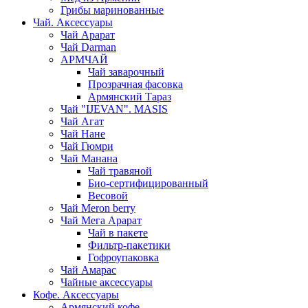
Грибы маринованные
Чай. Аксессуары
Чай Арарат
Чай Darman
АРМЧАЙ
Чай заварочный
Прозрачная фасовка
Армянский Тараз
Чай "IJEVAN". MASIS
Чай Агат
Чай Нане
Чай Гюмри
Чай Манана
Чай травяной
Био-сертифицированный
Весовой
Чай Meron berry
Чай Мега Арарат
Чай в пакете
Фильтр-пакетики
Гофроупаковка
Чай Амарас
Чайные аксессуары
Кофе. Аксессуары
Армянский кофе