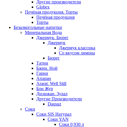
Другие производители
Globex
Печёная продукция. Торты
Печёная продукция
Торты
Безалкогольные напитки
Минеральная Вода
Джермук. Бюрег
Джермук
Джермук классика
Со вкусом лимона
Бюрег
Татни
Бжни. Ной
Гарни
Апаран
Ararat. Well Still
Бон Жур
Дилижан. Зулал
Другие Производители
Dausuz
Соки
Соки SIS Натурал
Соки YAN
Соки 0,930 л