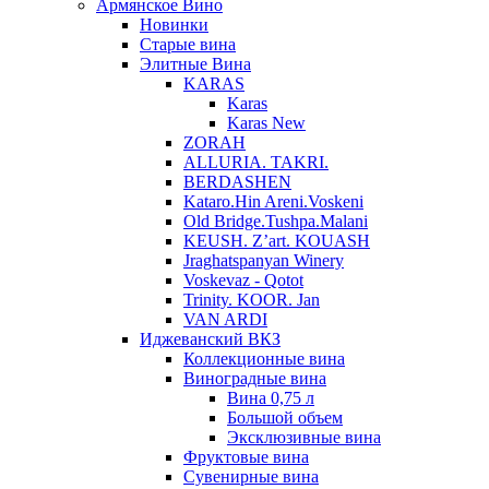
Армянское Вино
Новинки
Старые вина
Элитные Вина
KARAS
Karas
Karas New
ZORAH
ALLURIA. TAKRI.
BERDASHEN
Kataro.Hin Areni.Voskeni
Old Bridge.Tushpa.Malani
KEUSH. Z’art. KOUASH
Jraghatspanyan Winery
Voskevaz - Qotot
Trinity. KOOR. Jan
VAN ARDI
Иджеванский ВКЗ
Коллекционные вина
Виноградные вина
Вина 0,75 л
Большой объем
Эксклюзивные вина
Фруктовые вина
Cувенирные вина