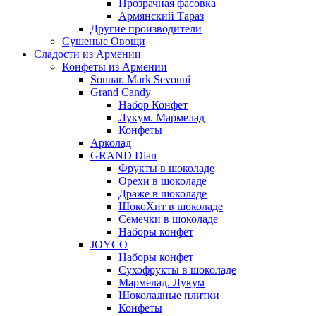
Прозрачная фасовка
Армянский Тараз
Другие производители
Сушеные Овощи
Сладости из Армении
Конфеты из Армении
Sonuar. Mark Sevouni
Grand Candy
Набор Конфет
Лукум. Мармелад
Конфеты
Арколад
GRAND Dian
Фрукты в шоколаде
Орехи в шоколаде
Драже в шоколаде
ШокоХит в шоколаде
Семечки в шоколаде
Наборы конфет
JOYCO
Наборы конфет
Сухофрукты в шоколаде
Мармелад. Лукум
Шоколадные плитки
Конфеты