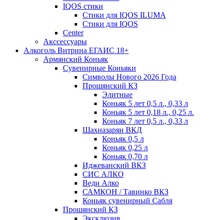
IQOS стики
Стики для IQOS ILUMA
Стики для IQOS
Сenter
Акссессуары
Алкоголь Витрина ЕГАИС 18+
Армянский Коньяк
Сувенирные Коньяки
Символы Нового 2026 Года
Прошянский КЗ
Элитные
Коньяк 5 лет 0,5 л., 0,33 л
Коньяк 5 лет 0,18 л., 0,25 л.
Коньяк 7 лет 0,5 л., 0,33 л
Шахназарян ВКД
Коньяк 0,5 л
Коньяк 0,25 л
Коньяк 0,70 л
Иджеванский ВКЗ
СИС АЛКО
Веди Алко
САМКОН / Тавинко ВКЗ
Коньяк сувенирный Сабля
Прошянский КЗ
Эксклюзив