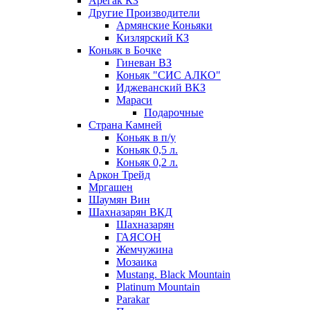
Арегак КЗ
Другие Производители
Армянские Коньяки
Кизлярский КЗ
Коньяк в Бочке
Гиневан ВЗ
Коньяк "СИС АЛКО"
Иджеванский ВКЗ
Мараси
Подарочные
Страна Камней
Коньяк в п/у
Коньяк 0,5 л.
Коньяк 0,2 л.
Аркон Трейд
Мргашен
Шаумян Вин
Шахназарян ВКД
Шахназарян
ГАЯСОН
Жемчужина
Мозаика
Mustang. Black Mountain
Platinum Mountain
Parakar