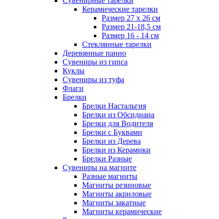
Сувенирные тарелки
Керамические тарелки
Размер 27 х 26 см
Размер 21-18,5 см
Размер 16 - 14 см
Стеклянные тарелки
Деревянные панно
Сувениры из гипса
Куклы
Сувениры из туфа
Флаги
Брелки
Брелки Настальгия
Брелки из Обсидиана
Брелки для Водителя
Брелки с Буквами
Брелки из Дерева
Брелки из Керамики
Брелки Разные
Сувениры на магните
Разные магниты
Магниты резиновые
Магниты акриловые
Магниты закатные
Магниты керамические