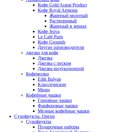
Кофе Gold Ararat Product
Кофе Royal Armenia
Жареный молотый
Растворимый
Жареный в зернах
Кофе Jezva
Le Café Paris
Кофе Grounds
Другие производители
джезва для кофе
Джезва
Джезва с песком
Джезва индукционной
Кофемолки
Edik Balyan
Классичиские
Мини
Кофейные чашки
Глиняные чашки
Фарфоровые чашки
Медные кофейные чашки
Сухофрукты. Орехи
Сухофрукты
Подарочные наборы