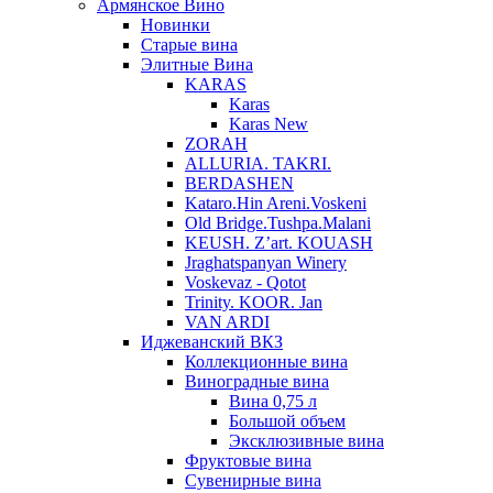
Армянское Вино
Новинки
Старые вина
Элитные Вина
KARAS
Karas
Karas New
ZORAH
ALLURIA. TAKRI.
BERDASHEN
Kataro.Hin Areni.Voskeni
Old Bridge.Tushpa.Malani
KEUSH. Z’art. KOUASH
Jraghatspanyan Winery
Voskevaz - Qotot
Trinity. KOOR. Jan
VAN ARDI
Иджеванский ВКЗ
Коллекционные вина
Виноградные вина
Вина 0,75 л
Большой объем
Эксклюзивные вина
Фруктовые вина
Cувенирные вина