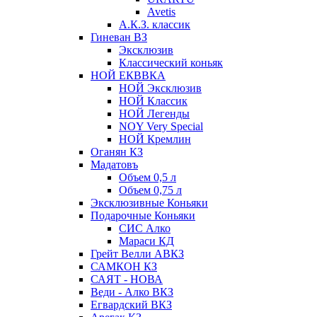
Avetis
А.К.З. классик
Гиневан ВЗ
Эксклюзив
Классический коньяк
НОЙ ЕКВВКА
НОЙ Эксклюзив
НОЙ Классик
НОЙ Легенды
NOY Very Speсial
НОЙ Кремлин
Оганян КЗ
Мадатовъ
Объем 0,5 л
Объем 0,75 л
Эксклюзивные Коньяки
Подарочные Коньяки
СИС Алко
Мараси КД
Грейт Велли АВКЗ
САМКОН КЗ
САЯТ - НОВА
Веди - Алко ВКЗ
Егвардский ВКЗ