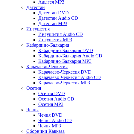
Адыгея MP3
Дагестан
Дагестан DVD
Дагестан Audio CD
Дагестан MP3
Ингушетия
Ингушетия Audio CD
Ингушетия MP3
Кабардино-Балкария
Кабардино-Балкария DVD
Кабардино-Балкария Audio CD
Кабардино-Балкария MP3
Карачаево-Черкесия
Карачаево-Черкесия DVD
Карачаево-Черкесия Audio CD
Карачаево-Черкесия MP3
Осетия
Осетия DVD
Осетия Audio CD
Осетия MP3
Чечня
Чечня DVD
Чечня Audio CD
Чечня MP3
Сборники Кавказа