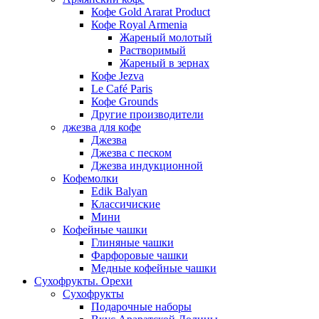
Кофе Gold Ararat Product
Кофе Royal Armenia
Жареный молотый
Растворимый
Жареный в зернах
Кофе Jezva
Le Café Paris
Кофе Grounds
Другие производители
джезва для кофе
Джезва
Джезва с песком
Джезва индукционной
Кофемолки
Edik Balyan
Классичиские
Мини
Кофейные чашки
Глиняные чашки
Фарфоровые чашки
Медные кофейные чашки
Сухофрукты. Орехи
Сухофрукты
Подарочные наборы