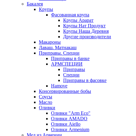
Бакалея
Крупы
Фасованная крупа
Крупы Арарат
Крупы Нат Продукт
Крупы Наша Деревня
Другие производители
Макароны
Лаваш. Матнакаш
Приправы. Специи
Приправы в банке
АРМСПЕЦИИ
Приправы
Специи
Приправы в фасовке
Hamove
Консервированные бобы
Соусы
Масло
Оливки
Оливки "Arm Eco"
Оливки AMADO
Оливки Aiello
Оливки Armenium
Мед из Армении