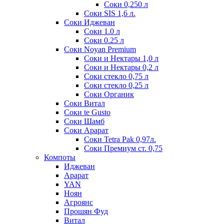
Соки 0,250 л
Соки SIS 1,6 л.
Соки Иджеван
Соки 1.0 л
Соки 0.25 л
Соки Noyan Premium
Соки и Нектары 1,0 л
Соки и Нектары 0,2 л
Соки стекло 0,75 л
Соки стекло 0,25 л
Соки Органик
Соки Витал
Соки te Gusto
Соки Шамб
Соки Арарат
Соки Tetra Pak 0,97л.
Соки Премиум ст. 0,75
Компоты
Иджеван
Арарат
YAN
Ноян
Агроянс
Прошян Фуд
Витал