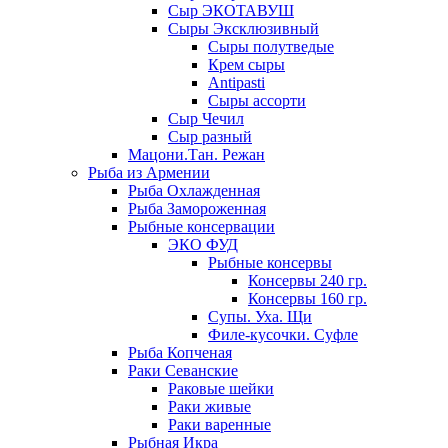
Сыр ЭКОТАВУШ
Сыры Эксклюзивный
Сыры полутведые
Крем сыры
Antipasti
Сыры ассорти
Сыр Чечил
Сыр разный
Мацони.Тан. Режан
Рыба из Армении
Рыба Охлажденная
Рыба Замороженная
Рыбные консервации
ЭКО ФУД
Рыбные консервы
Консервы 240 гр.
Консервы 160 гр.
Супы. Уха. Щи
Филе-кусочки. Суфле
Рыба Копченая
Раки Севанские
Раковые шейки
Раки живые
Раки варенные
Рыбная Икра