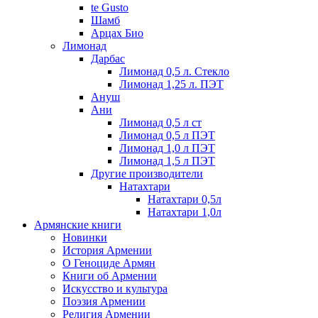
te Gusto
Шамб
Арцах Био
Лимонад
Дарбас
Лимонад 0,5 л. Стекло
Лимонад 1,25 л. ПЭТ
Ануш
Ани
Лимонад 0,5 л ст
Лимонад 0,5 л ПЭТ
Лимонад 1,0 л ПЭТ
Лимонад 1,5 л ПЭТ
Другие производители
Натахтари
Натахтари 0,5л
Натахтари 1,0л
Армянские книги
Новинки
История Армении
О Геноциде Армян
Книги об Армении
Иcкусство и культура
Поэзия Армении
Религия Армении