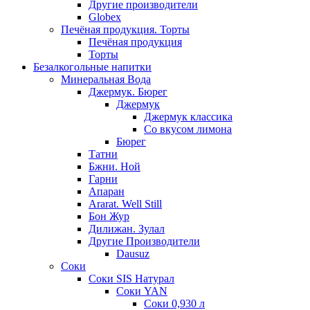
Другие производители
Globex
Печёная продукция. Торты
Печёная продукция
Торты
Безалкогольные напитки
Минеральная Вода
Джермук. Бюрег
Джермук
Джермук классика
Со вкусом лимона
Бюрег
Татни
Бжни. Ной
Гарни
Апаран
Ararat. Well Still
Бон Жур
Дилижан. Зулал
Другие Производители
Dausuz
Соки
Соки SIS Натурал
Соки YAN
Соки 0,930 л