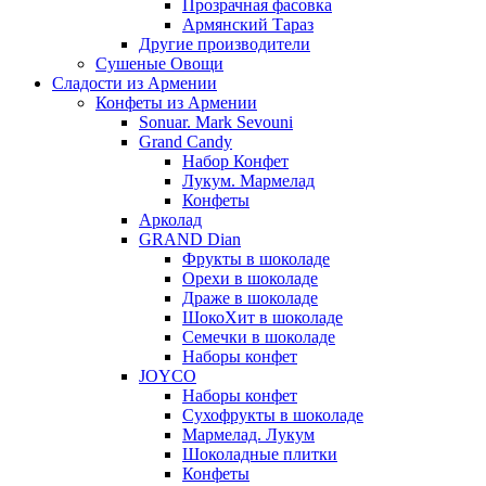
Прозрачная фасовка
Армянский Тараз
Другие производители
Сушеные Овощи
Сладости из Армении
Конфеты из Армении
Sonuar. Mark Sevouni
Grand Candy
Набор Конфет
Лукум. Мармелад
Конфеты
Арколад
GRAND Dian
Фрукты в шоколаде
Орехи в шоколаде
Драже в шоколаде
ШокоХит в шоколаде
Семечки в шоколаде
Наборы конфет
JOYCO
Наборы конфет
Сухофрукты в шоколаде
Мармелад. Лукум
Шоколадные плитки
Конфеты