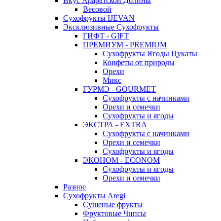
Вкус Араратской Долины
Весовой
Сухофрукты IJEVAN
Эксклюзивные Сухофрукты
ГИФТ - GIFT
ПРЕМИУМ - PREMIUM
Сухофрукты Ягоды Цукаты
Конфеты от природы
Орехи
Микс
ГУРМЭ - GOURMET
Сухофрукты с начинками
Орехи и семечки
Сухофрукты и ягоды
ЭКСТРА - EXTRA
Сухофрукты с начинками
Орехи и семечки
Сухофрукты и ягоды
ЭКОНОМ - ECONOM
Сухофрукты и ягоды
Орехи и семечки
Разное
Сухофрукты Aregi
Сушеные фрукты
Фруктовые Чипсы