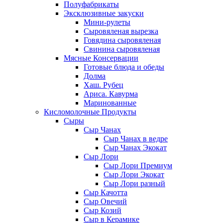
Полуфабрикаты
Эксклюзивные закуски
Мини-рулеты
Сыровяленая вырезка
Говядина сыровяленая
Свинина сыровяленая
Мясные Консервации
Готовые блюда и обеды
Долма
Хаш. Рубец
Ариса. Кавурма
Маринованные
Кисломолочные Продукты
Сыры
Сыр Чанах
Сыр Чанах в ведре
Сыр Чанах Экокат
Сыр Лори
Сыр Лори Премиум
Сыр Лори Экокат
Сыр Лори разный
Сыр Качотта
Сыр Овечий
Сыр Козий
Сыр в Керамике