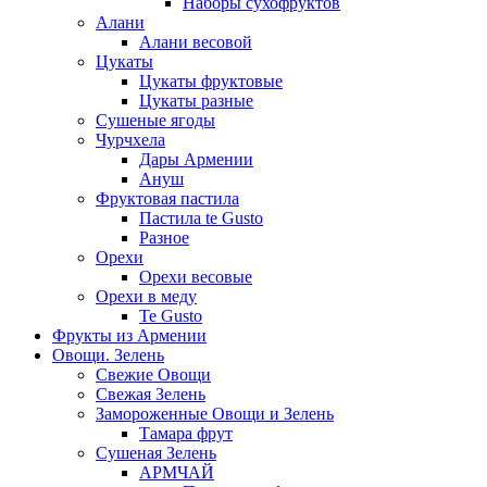
Наборы сухофруктов
Алани
Алани весовой
Цукаты
Цукаты фруктовые
Цукаты разные
Сушеные ягоды
Чурчхела
Дары Армении
Ануш
Фруктовая пастила
Пастила te Gusto
Разное
Орехи
Орехи весовые
Орехи в меду
Te Gusto
Фрукты из Армении
Овощи. Зелень
Свежие Овощи
Свежая Зелень
Замороженные Овощи и Зелень
Тамара фрут
Сушеная Зелень
АРМЧАЙ