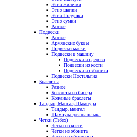
Этно жилетки
Этно шапки
Этно Подушки
Этно сумки
Разное
Подвески
Разное
Армянские буквы
Подвески маски
Подвески в машину
Подвески из дерева
Подвески из кости
Подвески из эбонита
Подвески Ностальгия
Браслеты
Разное
Браслеты из бисера
Кожаные браслеты
Тандыр, Мангал, Шампура
Тандыр, мангал
Шампура для шашлыка
Четки (Тзбех)
Четки из кости
Четки из эбонита
Четки из обсидиана