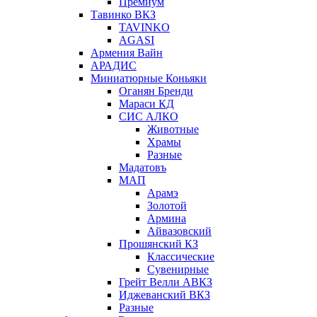
Премиум
Тавинко ВКЗ
TAVINKO
AGASI
Армения Вайн
АРАДИС
Миниатюрные Коньяки
Оганян Бренди
Мараси КД
СИС АЛКО
Животные
Храмы
Разные
Мадатовъ
МАП
Арамэ
Золотой
Армина
Айвазовский
Прошянский КЗ
Классические
Сувенирные
Грейт Велли АВКЗ
Иджеванский ВКЗ
Разные