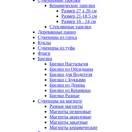
Сувенирные тарелки
Керамические тарелки
Размер 27 х 26 см
Размер 21-18,5 см
Размер 16 - 14 см
Стеклянные тарелки
Деревянные панно
Сувениры из гипса
Куклы
Сувениры из туфа
Флаги
Брелки
Брелки Настальгия
Брелки из Обсидиана
Брелки для Водителя
Брелки с Буквами
Брелки из Дерева
Брелки из Керамики
Брелки Разные
Сувениры на магните
Разные магниты
Магниты резиновые
Магниты акриловые
Магниты закатные
Магниты керамические