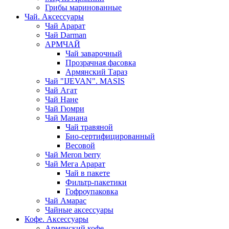
Грибы маринованные
Чай. Аксессуары
Чай Арарат
Чай Darman
АРМЧАЙ
Чай заварочный
Прозрачная фасовка
Армянский Тараз
Чай "IJEVAN". MASIS
Чай Агат
Чай Нане
Чай Гюмри
Чай Манана
Чай травяной
Био-сертифицированный
Весовой
Чай Meron berry
Чай Мега Арарат
Чай в пакете
Фильтр-пакетики
Гофроупаковка
Чай Амарас
Чайные аксессуары
Кофе. Аксессуары
Армянский кофе