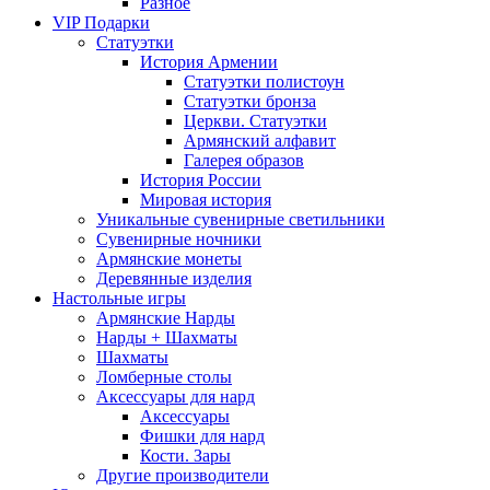
Разное
VIP Подарки
Статуэтки
История Армении
Статуэтки полистоун
Статуэтки бронза
Церкви. Статуэтки
Армянский алфавит
Галерея образов
История России
Мировая история
Уникальные сувенирные светильники
Сувенирные ночники
Армянские монеты
Деревянные изделия
Настольные игры
Армянские Нарды
Нарды + Шахматы
Шахматы
Ломберные столы
Аксессуары для нард
Аксессуары
Фишки для нард
Кости. Зары
Другие производители