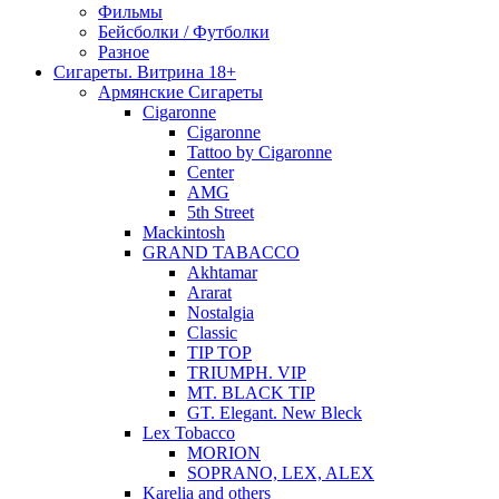
Фильмы
Бейсболки / Футболки
Разное
Сигареты. Витрина 18+
Армянские Сигареты
Cigaronne
Cigaronne
Tattoo by Cigaronne
Center
AMG
5th Street
Mackintosh
GRAND TABACCO
Akhtamar
Ararat
Nostalgia
Classic
TIP TOP
TRIUMPH. VIP
MT. BLACK TIP
GT. Elegant. New Bleck
Lex Tobacco
MORION
SOPRANO, LEX, ALEX
Karelia and others