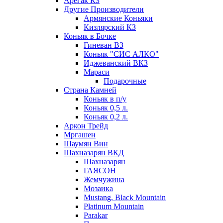
Арегак КЗ
Другие Производители
Армянские Коньяки
Кизлярский КЗ
Коньяк в Бочке
Гиневан ВЗ
Коньяк "СИС АЛКО"
Иджеванский ВКЗ
Мараси
Подарочные
Страна Камней
Коньяк в п/у
Коньяк 0,5 л.
Коньяк 0,2 л.
Аркон Трейд
Мргашен
Шаумян Вин
Шахназарян ВКД
Шахназарян
ГАЯСОН
Жемчужина
Мозаика
Mustang. Black Mountain
Platinum Mountain
Parakar