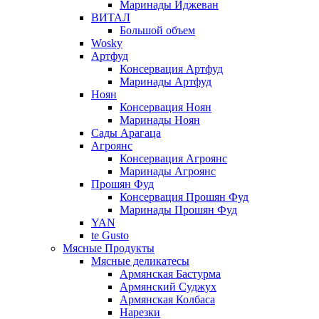
Маринады Иджеван
ВИТАЛ
Большой объем
Wosky
Артфуд
Консервация Артфуд
Маринады Артфуд
Ноян
Консервация Ноян
Маринады Ноян
Сады Арагаца
Агроянс
Консервация Агроянс
Маринады Агроянс
Прошян Фуд
Консервация Прошян Фуд
Маринады Прошян Фуд
YAN
te Gusto
Мясные Продукты
Мясные деликатесы
Армянская Бастурма
Армянский Суджух
Армянская Колбаса
Нарезки