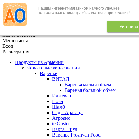
Нашим интернет-магазином намного удобнее
+7 (495) 646-888-1
пользоваться с помощью бесплатного приложения!
В корзине
0
товаров
Установи
x
Меню каталога
Меню сайта
Вход
Регистрация
Продукты из Армении
Фруктовые консервации
Варенье
ВИТАЛ
Варенья малый объем
Варенья большой объем
Иджеван
Ноян
Шамб
Сады Арагаца
Агроянс
te Gusto
Варга - Фуд
Варенье Proshyan Food