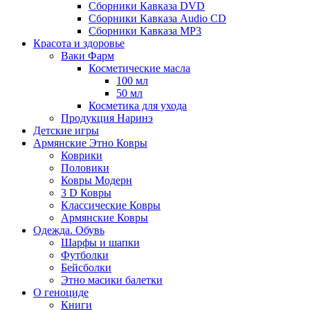
Сборники Кавказа DVD
Сборники Кавказа Audio CD
Сборники Кавказа MP3
Красота и здоровье
Ваки Фарм
Косметические масла
100 мл
50 мл
Косметика для ухода
Продукция Наринэ
Детские игры
Армянские Этно Ковры
Коврики
Половики
Ковры Модерн
3 D Ковры
Классические Ковры
Армянские Ковры
Одежда. Обувь
Шарфы и шапки
Футболки
Бейсболки
Этно масики балетки
О геноциде
Книги