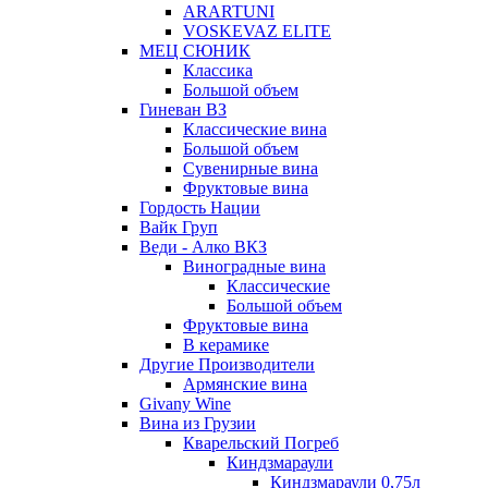
ARARTUNI
VOSKEVAZ ELITE
МЕЦ СЮНИК
Классика
Большой объем
Гиневан ВЗ
Классические вина
Большой объем
Сувенирные вина
Фруктовые вина
Гордость Нации
Вайк Груп
Веди - Алко ВКЗ
Виноградные вина
Классические
Большой объем
Фруктовые вина
В керамике
Другие Производители
Армянские вина
Givany Wine
Вина из Грузии
Кварельский Погреб
Киндзмараули
Киндзмараули 0,75л