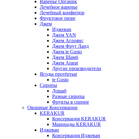
Варенье Органик
Лечебное варенье
Лечебный конфитюр
Фруктовое пюре
Джем
Иджеван
Джем YAN
Джем Агроянс
Джем Фрут Ланд
Джем te Gusto
Джем Шамб
Джем Ararat
Другие производители
Ягоды протёртые
te Gusto
Сиропы
Дошаб
Разные сиропы
Фрукты в сиропе
Овощные Консервации
KERAKUR
Консервация KERAKUR
Маринады KERAKUR
Иджеван
Консервация Иджеван