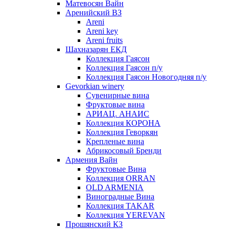
Матевосян Вайн
Аренийский ВЗ
Areni
Areni key
Areni fruits
Шахназарян ЕКД
Коллекция Гаясон
Коллекция Гаясон п/у
Коллекция Гаясон Новогодняя п/у
Gevorkian winery
Сувенирные вина
Фруктовые вина
АРИАЦ. АНАИС
Коллекция КОРОНА
Коллекция Геворкян
Крепленые вина
Абрикосовый Бренди
Армения Вайн
Фруктовые Вина
Коллекция ORRAN
OLD ARMENIA
Виноградные Вина
Коллекция TAKAR
Коллекция YEREVAN
Прошянский КЗ