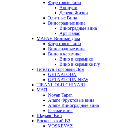
Фруктовые вина
Арцруни
Дерево Жизни
Элитные Вина
Виноградные вина
Виноградные вина
Арт Палас
МАРАН Винный Дом
Фруктовые вина
Виноградные вина
Вино в керамике
Вино в керамике
Вино в керамике п/у
Гетнатун Торговый Дом
GETNATOUN
GETNATOUN NEW
TIRANI. OLD CHINARI
МАП
Noyan Tapan
Arame Фруктовые вина
Arame Виноградные вина
Разные вина
Шаумян Вин
Воскевазский ВЗ
VOSKEVAZ