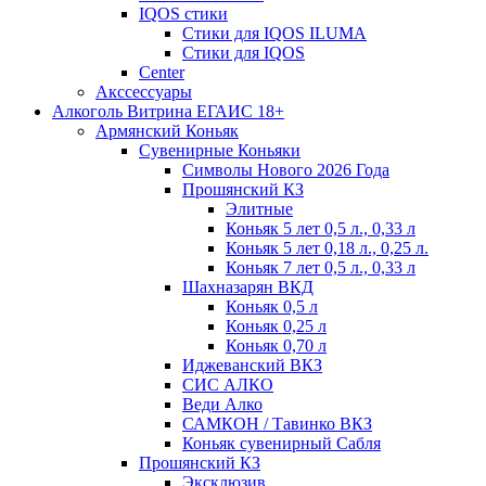
IQOS стики
Стики для IQOS ILUMA
Стики для IQOS
Сenter
Акссессуары
Алкоголь Витрина ЕГАИС 18+
Армянский Коньяк
Сувенирные Коньяки
Символы Нового 2026 Года
Прошянский КЗ
Элитные
Коньяк 5 лет 0,5 л., 0,33 л
Коньяк 5 лет 0,18 л., 0,25 л.
Коньяк 7 лет 0,5 л., 0,33 л
Шахназарян ВКД
Коньяк 0,5 л
Коньяк 0,25 л
Коньяк 0,70 л
Иджеванский ВКЗ
СИС АЛКО
Веди Алко
САМКОН / Тавинко ВКЗ
Коньяк сувенирный Сабля
Прошянский КЗ
Эксклюзив