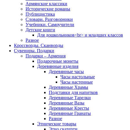
Армянские классики
Исторические романы
Публицистика
Словари. Разговорники
Учебники. Самоучители
Детские книги
Для дошкольников<br> и младших классов
Разное
Кроссворды. Сканворды
Сувениры. Подарки
Подарки – Армения
Подарочные монеты
Деревянные изделия
Деревянные часы
Часы настольные
Часы настенные
Деревянные Храмы
Подставки для напитков
Деревянные Тарелки
Деревянные Вазы
Деревянные Кресты
Деревянные Гранаты
Разное
Этнические товары
Этно скатерти