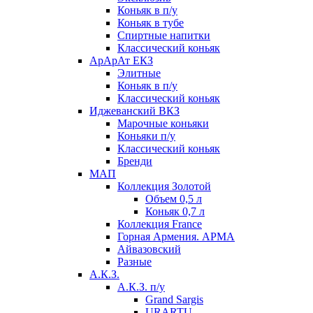
Коньяк в п/у
Коньяк в тубе
Спиртные напитки
Классический коньяк
АрАрАт ЕКЗ
Элитные
Коньяк в п/у
Классический коньяк
Иджеванский ВКЗ
Марочные коньяки
Коньяки п/у
Классический коньяк
Бренди
МАП
Коллекция Золотой
Объем 0,5 л
Коньяк 0,7 л
Коллекция France
Горная Армения. АРМА
Айвазовский
Разные
А.К.З.
А.К.З. п/у
Grand Sargis
URARTU