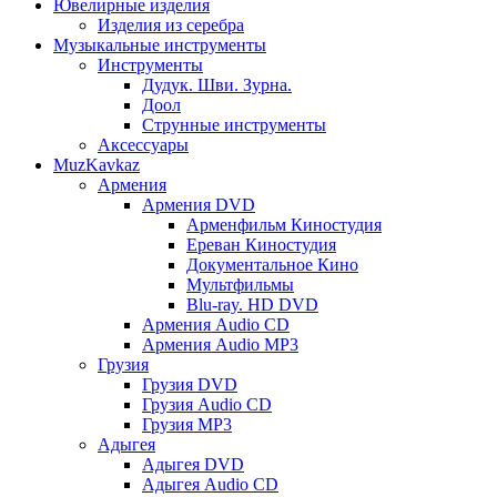
Ювелирные изделия
Изделия из серебра
Музыкальные инструменты
Инструменты
Дудук. Шви. Зурна.
Доол
Струнные инструменты
Аксессуары
MuzKavkaz
Армения
Армения DVD
Арменфильм Киностудия
Ереван Киностудия
Документальное Кино
Мультфильмы
Blu-ray. HD DVD
Армения Audio CD
Армения Audio MP3
Грузия
Грузия DVD
Грузия Audio CD
Грузия MP3
Адыгея
Адыгея DVD
Адыгея Audio CD