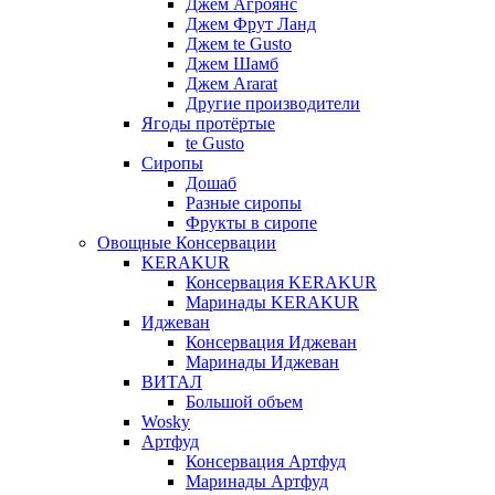
Джем Агроянс
Джем Фрут Ланд
Джем te Gusto
Джем Шамб
Джем Ararat
Другие производители
Ягоды протёртые
te Gusto
Сиропы
Дошаб
Разные сиропы
Фрукты в сиропе
Овощные Консервации
KERAKUR
Консервация KERAKUR
Маринады KERAKUR
Иджеван
Консервация Иджеван
Маринады Иджеван
ВИТАЛ
Большой объем
Wosky
Артфуд
Консервация Артфуд
Маринады Артфуд