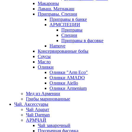
Макароны
Лаваш. Матнакаш
Приправы. Специи
Приправы в банке
АРМСПЕЦИИ
Приправы
Специи
Приправы в фасовке
Hamove
Консервированные бобы
Соусы
Масло
Оливки
Оливки "Arm Eco"
Оливки AMADO
Оливки Aiello
Оливки Armenium
Мед из Армении
Грибы маринованные
Чай. Аксессуары
Чай Арарат
Чай Darman
АРМЧАЙ
Чай заварочный
Прозрачная фасовка