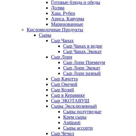
Готовые блюда и обеды
Долма
Хаш. Рубец
Ариса. Кавурма
Маринованные
Кисломолочные Продукты
Сыры
Сыр Чанах
Сыр Чанах в ведре
Сыр Чанах Экокат
Сыр Лори
Сыр Лори Премиум
Сыр Лори Экокат
Сыр Лори разный
Сыр Качотта
Сыр Овечий
Сыр Козий
Сыр в Керамике
Сыр ЭКОТАВУШ
Сыры Эксклюзивный
Сыры полутведые
Крем сыры
Antipasti
Сыры ассорти
Сыр Чечил