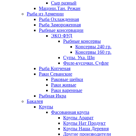
Сыр разный
Мацони.Тан. Режан
Рыба из Армении
Рыба Охлажденная
Рыба Замороженная
Рыбные консервации
ЭКО ФУД
Рыбные консервы
Консервы 240 гр.
Консервы 160 гр.
Супы. Уха. Щи
Филе-кусочки. Суфле
Рыба Копченая
Раки Севанские
Раковые шейки
Раки живые
Раки варенные
Рыбная Икра
Бакалея
Крупы
Фасованная крупа
Крупы Арарат
Крупы Нат Продукт
Крупы Наша Деревня
Другие производители