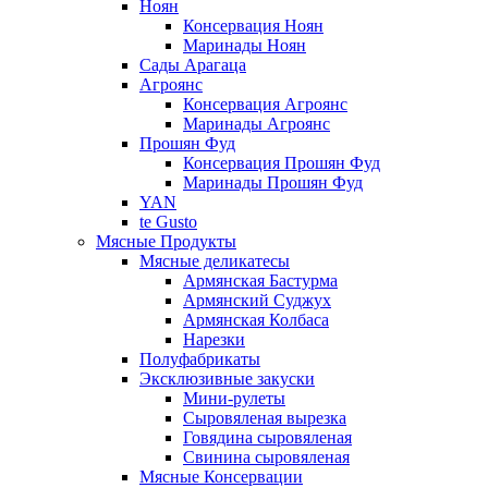
Ноян
Консервация Ноян
Маринады Ноян
Сады Арагаца
Агроянс
Консервация Агроянс
Маринады Агроянс
Прошян Фуд
Консервация Прошян Фуд
Маринады Прошян Фуд
YAN
te Gusto
Мясные Продукты
Мясные деликатесы
Армянская Бастурма
Армянский Суджух
Армянская Колбаса
Нарезки
Полуфабрикаты
Эксклюзивные закуски
Мини-рулеты
Сыровяленая вырезка
Говядина сыровяленая
Свинина сыровяленая
Мясные Консервации