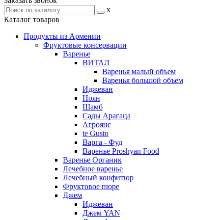
Заказать звонок
x
Каталог товаров
Продукты из Армении
Фруктовые консервации
Варенье
ВИТАЛ
Варенья малый объем
Варенья большой объем
Иджеван
Ноян
Шамб
Сады Арагаца
Агроянс
te Gusto
Варга - Фуд
Варенье Proshyan Food
Варенье Органик
Лечебное варенье
Лечебный конфитюр
Фруктовое пюре
Джем
Иджеван
Джем YAN