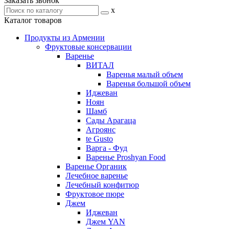
Заказать звонок
x
Каталог товаров
Продукты из Армении
Фруктовые консервации
Варенье
ВИТАЛ
Варенья малый объем
Варенья большой объем
Иджеван
Ноян
Шамб
Сады Арагаца
Агроянс
te Gusto
Варга - Фуд
Варенье Proshyan Food
Варенье Органик
Лечебное варенье
Лечебный конфитюр
Фруктовое пюре
Джем
Иджеван
Джем YAN