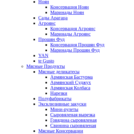
Ноян
Консервация Ноян
Маринады Ноян
Сады Арагаца
Агроянс
Консервация Агроянс
Маринады Агроянс
Прошян Фуд
Консервация Прошян Фуд
Маринады Прошян Фуд
YAN
te Gusto
Мясные Продукты
Мясные деликатесы
Армянская Бастурма
Армянский Суджух
Армянская Колбаса
Нарезки
Полуфабрикаты
Эксклюзивные закуски
Мини-рулеты
Сыровяленая вырезка
Говядина сыровяленая
Свинина сыровяленая
Мясные Консервации