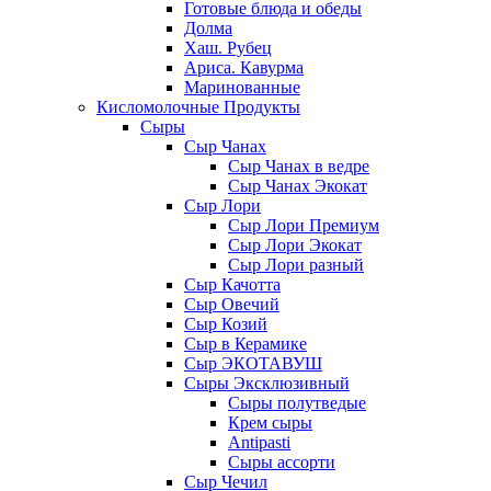
Готовые блюда и обеды
Долма
Хаш. Рубец
Ариса. Кавурма
Маринованные
Кисломолочные Продукты
Сыры
Сыр Чанах
Сыр Чанах в ведре
Сыр Чанах Экокат
Сыр Лори
Сыр Лори Премиум
Сыр Лори Экокат
Сыр Лори разный
Сыр Качотта
Сыр Овечий
Сыр Козий
Сыр в Керамике
Сыр ЭКОТАВУШ
Сыры Эксклюзивный
Сыры полутведые
Крем сыры
Antipasti
Сыры ассорти
Сыр Чечил