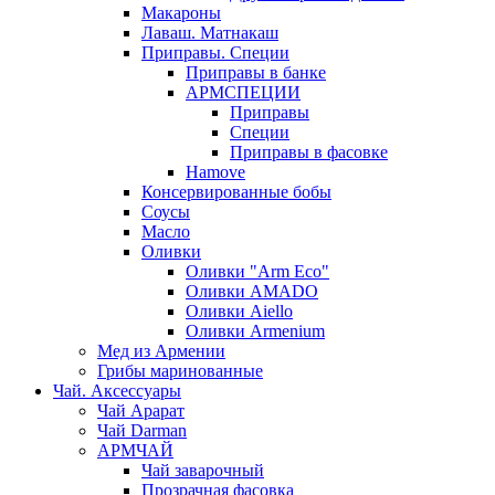
Макароны
Лаваш. Матнакаш
Приправы. Специи
Приправы в банке
АРМСПЕЦИИ
Приправы
Специи
Приправы в фасовке
Hamove
Консервированные бобы
Соусы
Масло
Оливки
Оливки "Arm Eco"
Оливки AMADO
Оливки Aiello
Оливки Armenium
Мед из Армении
Грибы маринованные
Чай. Аксессуары
Чай Арарат
Чай Darman
АРМЧАЙ
Чай заварочный
Прозрачная фасовка