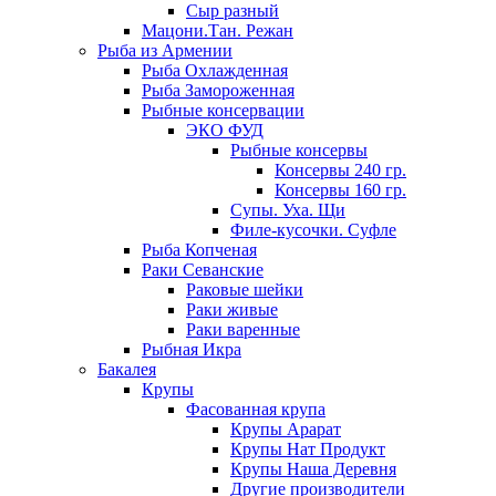
Сыр разный
Мацони.Тан. Режан
Рыба из Армении
Рыба Охлажденная
Рыба Замороженная
Рыбные консервации
ЭКО ФУД
Рыбные консервы
Консервы 240 гр.
Консервы 160 гр.
Супы. Уха. Щи
Филе-кусочки. Суфле
Рыба Копченая
Раки Севанские
Раковые шейки
Раки живые
Раки варенные
Рыбная Икра
Бакалея
Крупы
Фасованная крупа
Крупы Арарат
Крупы Нат Продукт
Крупы Наша Деревня
Другие производители