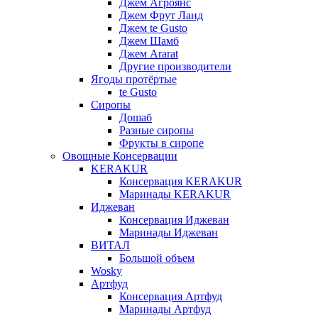
Джем Агроянс
Джем Фрут Ланд
Джем te Gusto
Джем Шамб
Джем Ararat
Другие производители
Ягоды протёртые
te Gusto
Сиропы
Дошаб
Разные сиропы
Фрукты в сиропе
Овощные Консервации
KERAKUR
Консервация KERAKUR
Маринады KERAKUR
Иджеван
Консервация Иджеван
Маринады Иджеван
ВИТАЛ
Большой объем
Wosky
Артфуд
Консервация Артфуд
Маринады Артфуд