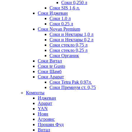
Соки 0,250 л
Соки SIS 1,6 л.
Соки Иджеван
Соки 1.0 л
Соки 0.25 л
Соки Noyan Premium
Соки и Нектары 1,0 л
Соки и Нектары 0,2 л
Соки стекло 0,75 л
Соки стекло 0,25 л
Соки Органик
Соки Витал
Соки te Gusto
Соки Шамб
Соки Арарат
Соки Tetra Pak 0,97л.
Соки Премиум ст. 0,75
Компоты
Иджеван
Арарат
YAN
Ноян
Агроянс
Прошян Фуд
Витал