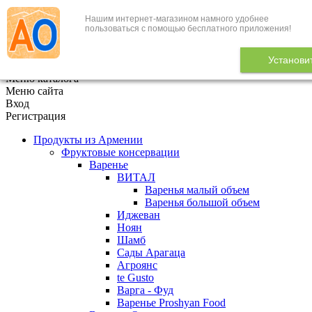
Нашим интернет-магазином намного удобнее
+7 (495) 646-888-1
пользоваться с помощью бесплатного приложения!
В корзине
0
товаров
Установи
x
Меню каталога
Меню сайта
Вход
Регистрация
Продукты из Армении
Фруктовые консервации
Варенье
ВИТАЛ
Варенья малый объем
Варенья большой объем
Иджеван
Ноян
Шамб
Сады Арагаца
Агроянс
te Gusto
Варга - Фуд
Варенье Proshyan Food