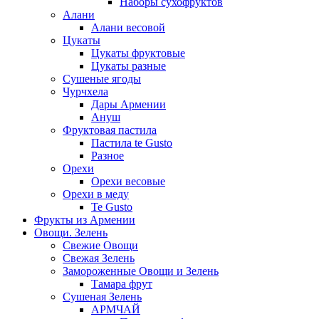
Наборы сухофруктов
Алани
Алани весовой
Цукаты
Цукаты фруктовые
Цукаты разные
Сушеные ягоды
Чурчхела
Дары Армении
Ануш
Фруктовая пастила
Пастила te Gusto
Разное
Орехи
Орехи весовые
Орехи в меду
Te Gusto
Фрукты из Армении
Овощи. Зелень
Свежие Овощи
Свежая Зелень
Замороженные Овощи и Зелень
Тамара фрут
Сушеная Зелень
АРМЧАЙ