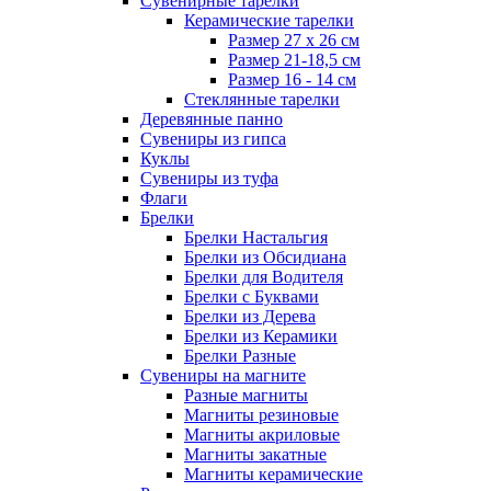
Сувенирные тарелки
Керамические тарелки
Размер 27 х 26 см
Размер 21-18,5 см
Размер 16 - 14 см
Стеклянные тарелки
Деревянные панно
Сувениры из гипса
Куклы
Сувениры из туфа
Флаги
Брелки
Брелки Настальгия
Брелки из Обсидиана
Брелки для Водителя
Брелки с Буквами
Брелки из Дерева
Брелки из Керамики
Брелки Разные
Сувениры на магните
Разные магниты
Магниты резиновые
Магниты акриловые
Магниты закатные
Магниты керамические