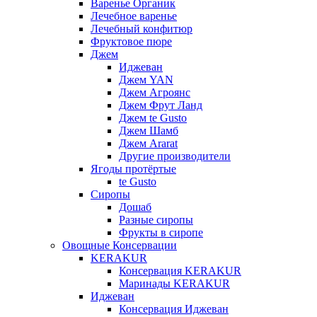
Варенье Органик
Лечебное варенье
Лечебный конфитюр
Фруктовое пюре
Джем
Иджеван
Джем YAN
Джем Агроянс
Джем Фрут Ланд
Джем te Gusto
Джем Шамб
Джем Ararat
Другие производители
Ягоды протёртые
te Gusto
Сиропы
Дошаб
Разные сиропы
Фрукты в сиропе
Овощные Консервации
KERAKUR
Консервация KERAKUR
Маринады KERAKUR
Иджеван
Консервация Иджеван