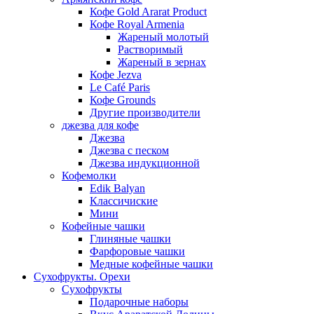
Кофе Gold Ararat Product
Кофе Royal Armenia
Жареный молотый
Растворимый
Жареный в зернах
Кофе Jezva
Le Café Paris
Кофе Grounds
Другие производители
джезва для кофе
Джезва
Джезва с песком
Джезва индукционной
Кофемолки
Edik Balyan
Классичиские
Мини
Кофейные чашки
Глиняные чашки
Фарфоровые чашки
Медные кофейные чашки
Сухофрукты. Орехи
Сухофрукты
Подарочные наборы