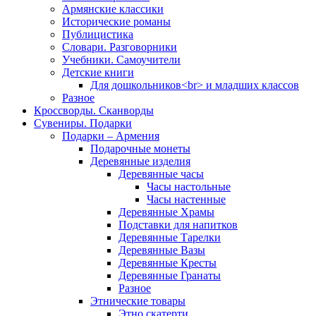
Армянские классики
Исторические романы
Публицистика
Словари. Разговорники
Учебники. Самоучители
Детские книги
Для дошкольников<br> и младших классов
Разное
Кроссворды. Сканворды
Сувениры. Подарки
Подарки – Армения
Подарочные монеты
Деревянные изделия
Деревянные часы
Часы настольные
Часы настенные
Деревянные Храмы
Подставки для напитков
Деревянные Тарелки
Деревянные Вазы
Деревянные Кресты
Деревянные Гранаты
Разное
Этнические товары
Этно скатерти