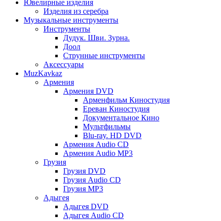
Ювелирные изделия
Изделия из серебра
Музыкальные инструменты
Инструменты
Дудук. Шви. Зурна.
Доол
Струнные инструменты
Аксессуары
MuzKavkaz
Армения
Армения DVD
Арменфильм Киностудия
Ереван Киностудия
Документальное Кино
Мультфильмы
Blu-ray. HD DVD
Армения Audio CD
Армения Audio MP3
Грузия
Грузия DVD
Грузия Audio CD
Грузия MP3
Адыгея
Адыгея DVD
Адыгея Audio CD