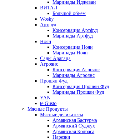
Маринады Иджеван
ВИТАЛ
Большой объем
Wosky
Артфуд
Консервация Артфуд
Маринады Артфуд
Ноян
Консервация Ноян
Маринады Ноян
Сады Арагаца
Агроянс
Консервация Агроянс
Маринады Агроянс
Прошян Фуд
Консервация Прошян Фуд
Маринады Прошян Фуд
YAN
te Gusto
Мясные Продукты
Мясные деликатесы
Армянская Бастурма
Армянский Суджух
Армянская Колбаса
Нарезки