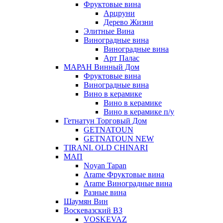
Фруктовые вина
Арцруни
Дерево Жизни
Элитные Вина
Виноградные вина
Виноградные вина
Арт Палас
МАРАН Винный Дом
Фруктовые вина
Виноградные вина
Вино в керамике
Вино в керамике
Вино в керамике п/у
Гетнатун Торговый Дом
GETNATOUN
GETNATOUN NEW
TIRANI. OLD CHINARI
МАП
Noyan Tapan
Arame Фруктовые вина
Arame Виноградные вина
Разные вина
Шаумян Вин
Воскевазский ВЗ
VOSKEVAZ