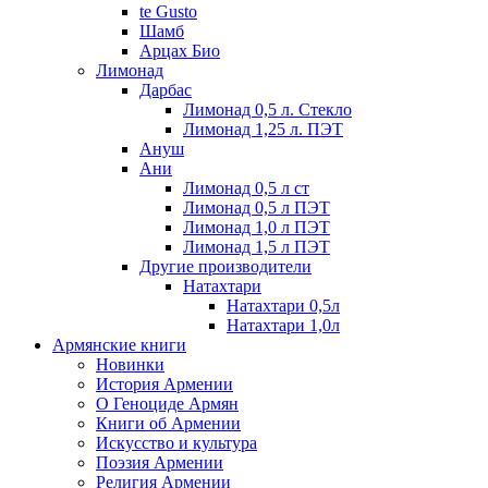
te Gusto
Шамб
Арцах Био
Лимонад
Дарбас
Лимонад 0,5 л. Стекло
Лимонад 1,25 л. ПЭТ
Ануш
Ани
Лимонад 0,5 л ст
Лимонад 0,5 л ПЭТ
Лимонад 1,0 л ПЭТ
Лимонад 1,5 л ПЭТ
Другие производители
Натахтари
Натахтари 0,5л
Натахтари 1,0л
Армянские книги
Новинки
История Армении
О Геноциде Армян
Книги об Армении
Иcкусство и культура
Поэзия Армении
Религия Армении