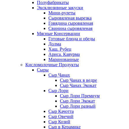
Полуфабрикаты
Эксклюзивные закуски
Мини-рулеты
Сыровяленая вырезка
Говядина сыровяленая
Свинина сыровяленая
Мясные Консервации
Готовые блюда и обеды
Долма
Хаш. Рубец
Ариса. Кавурма
Маринованные
Кисломолочные Продукты
Сыры
Сыр Чанах
Сыр Чанах в ведре
Сыр Чанах Экокат
Сыр Лори
Сыр Лори Премиум
Сыр Лори Экокат
Сыр Лори разный
Сыр Качотта
Сыр Овечий
Сыр Козий
Сыр в Керамике