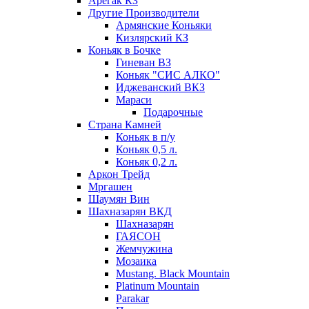
Арегак КЗ
Другие Производители
Армянские Коньяки
Кизлярский КЗ
Коньяк в Бочке
Гиневан ВЗ
Коньяк "СИС АЛКО"
Иджеванский ВКЗ
Мараси
Подарочные
Страна Камней
Коньяк в п/у
Коньяк 0,5 л.
Коньяк 0,2 л.
Аркон Трейд
Мргашен
Шаумян Вин
Шахназарян ВКД
Шахназарян
ГАЯСОН
Жемчужина
Мозаика
Mustang. Black Mountain
Platinum Mountain
Parakar