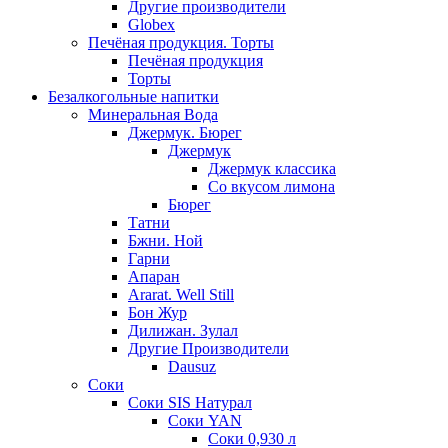
Другие производители
Globex
Печёная продукция. Торты
Печёная продукция
Торты
Безалкогольные напитки
Минеральная Вода
Джермук. Бюрег
Джермук
Джермук классика
Со вкусом лимона
Бюрег
Татни
Бжни. Ной
Гарни
Апаран
Ararat. Well Still
Бон Жур
Дилижан. Зулал
Другие Производители
Dausuz
Соки
Соки SIS Натурал
Соки YAN
Соки 0,930 л