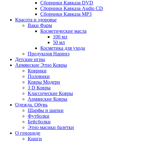
Сборники Кавказа DVD
Сборники Кавказа Audio CD
Сборники Кавказа MP3
Красота и здоровье
Ваки Фарм
Косметические масла
100 мл
50 мл
Косметика для ухода
Продукция Наринэ
Детские игры
Армянские Этно Ковры
Коврики
Половики
Ковры Модерн
3 D Ковры
Классические Ковры
Армянские Ковры
Одежда. Обувь
Шарфы и шапки
Футболки
Бейсболки
Этно масики балетки
О геноциде
Книги