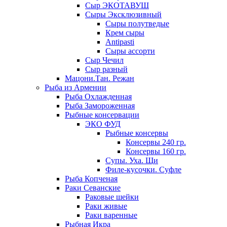
Сыр ЭКОТАВУШ
Сыры Эксклюзивный
Сыры полутведые
Крем сыры
Antipasti
Сыры ассорти
Сыр Чечил
Сыр разный
Мацони.Тан. Режан
Рыба из Армении
Рыба Охлажденная
Рыба Замороженная
Рыбные консервации
ЭКО ФУД
Рыбные консервы
Консервы 240 гр.
Консервы 160 гр.
Супы. Уха. Щи
Филе-кусочки. Суфле
Рыба Копченая
Раки Севанские
Раковые шейки
Раки живые
Раки варенные
Рыбная Икра