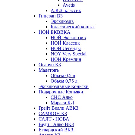
Avetis
А.К.З. классик
Гиневан ВЗ
Эксклюзив
Классический коньяк
НОЙ ЕКВВКА
НОЙ Эксклюзив
НОЙ Классик
НОЙ Легенды
NOY Very Speсial
НОЙ Кремлин
Оганян КЗ
Мадатовъ
Объем 0,5 л
Объем 0,75 л
Эксклюзивные Коньяки
Подарочные Коньяки
СИС Алко
Мараси КД
Грейт Велли АВКЗ
САМКОН КЗ
САЯТ - НОВА
Веди - Алко ВКЗ
Егвардский ВКЗ