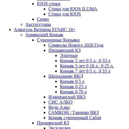
IQOS стики
Стики для IQOS ILUMA
Стики для IQOS
Сenter
Акссессуары
Алкоголь Витрина ЕГАИС 18+
Армянский Коньяк
Сувенирные Коньяки
Символы Нового 2026 Года
Прошянский КЗ
Элитные
Коньяк 5 лет 0,5 л., 0,33 л
Коньяк 5 лет 0,18 л., 0,25 л.
Коньяк 7 лет 0,5 л., 0,33 л
Шахназарян ВКД
Коньяк 0,5 л
Коньяк 0,25 л
Коньяк 0,70 л
Иджеванский ВКЗ
СИС АЛКО
Веди Алко
САМКОН / Тавинко ВКЗ
Коньяк сувенирный Сабля
Прошянский КЗ
Эксклюзив