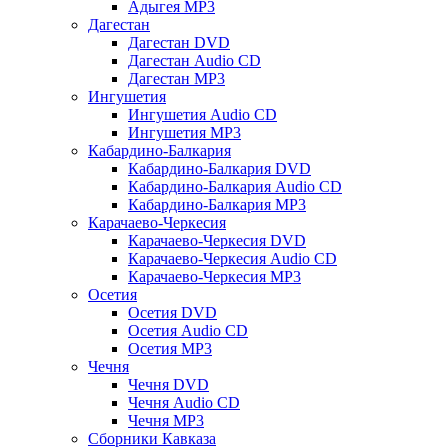
Адыгея MP3
Дагестан
Дагестан DVD
Дагестан Audio CD
Дагестан MP3
Ингушетия
Ингушетия Audio CD
Ингушетия MP3
Кабардино-Балкария
Кабардино-Балкария DVD
Кабардино-Балкария Audio CD
Кабардино-Балкария MP3
Карачаево-Черкесия
Карачаево-Черкесия DVD
Карачаево-Черкесия Audio CD
Карачаево-Черкесия MP3
Осетия
Осетия DVD
Осетия Audio CD
Осетия MP3
Чечня
Чечня DVD
Чечня Audio CD
Чечня MP3
Сборники Кавказа