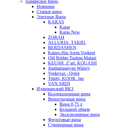
Армянское Вино
Новинки
Старые вина
Элитные Вина
KARAS
Karas
Karas New
ZORAH
ALLURIA. TAKRI.
BERDASHEN
Kataro.Hin Areni.Voskeni
Old Bridge.Tushpa.Malani
KEUSH. Z’art. KOUASH
Jraghatspanyan Winery
Voskevaz - Qotot
Trinity. KOOR. Jan
VAN ARDI
Иджеванский ВКЗ
Коллекционные вина
Виноградные вина
Вина 0,75 л
Большой объем
Эксклюзивные вина
Фруктовые вина
Cувенирные вина