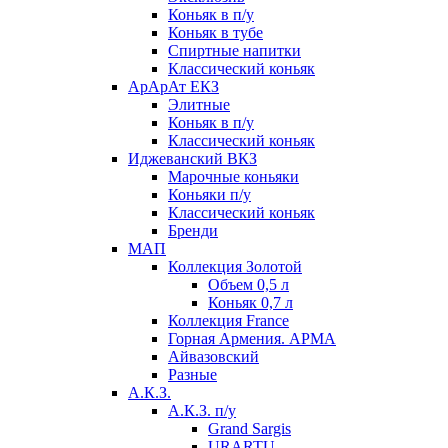
Коньяк в п/у
Коньяк в тубе
Спиртные напитки
Классический коньяк
АрАрАт ЕКЗ
Элитные
Коньяк в п/у
Классический коньяк
Иджеванский ВКЗ
Марочные коньяки
Коньяки п/у
Классический коньяк
Бренди
МАП
Коллекция Золотой
Объем 0,5 л
Коньяк 0,7 л
Коллекция France
Горная Армения. АРМА
Айвазовский
Разные
А.К.З.
А.К.З. п/у
Grand Sargis
URARTU