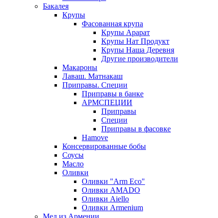
Бакалея
Крупы
Фасованная крупа
Крупы Арарат
Крупы Нат Продукт
Крупы Наша Деревня
Другие производители
Макароны
Лаваш. Матнакаш
Приправы. Специи
Приправы в банке
АРМСПЕЦИИ
Приправы
Специи
Приправы в фасовке
Hamove
Консервированные бобы
Соусы
Масло
Оливки
Оливки "Arm Eco"
Оливки AMADO
Оливки Aiello
Оливки Armenium
Мед из Армении