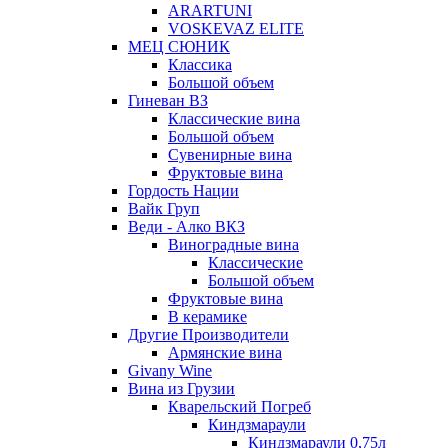
ARARTUNI
VOSKEVAZ ELITE
МЕЦ СЮНИК
Классика
Большой объем
Гиневан ВЗ
Классические вина
Большой объем
Сувенирные вина
Фруктовые вина
Гордость Нации
Вайк Груп
Веди - Алко ВКЗ
Виноградные вина
Классические
Большой объем
Фруктовые вина
В керамике
Другие Производители
Армянские вина
Givany Wine
Вина из Грузии
Кварельский Погреб
Киндзмараули
Киндзмараули 0,75л