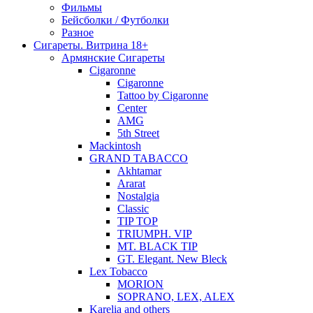
Фильмы
Бейсболки / Футболки
Разное
Сигареты. Витрина 18+
Армянские Сигареты
Cigaronne
Cigaronne
Tattoo by Cigaronne
Center
AMG
5th Street
Mackintosh
GRAND TABACCO
Akhtamar
Ararat
Nostalgia
Classic
TIP TOP
TRIUMPH. VIP
MT. BLACK TIP
GT. Elegant. New Bleck
Lex Tobacco
MORION
SOPRANO, LEX, ALEX
Karelia and others