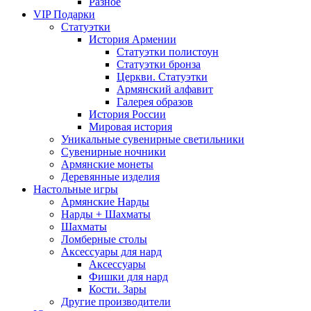
Разное
VIP Подарки
Статуэтки
История Армении
Статуэтки полистоун
Статуэтки бронза
Церкви. Статуэтки
Армянский алфавит
Галерея образов
История России
Мировая история
Уникальные сувенирные светильники
Сувенирные ночники
Армянские монеты
Деревянные изделия
Настольные игры
Армянские Нарды
Нарды + Шахматы
Шахматы
Ломберные столы
Аксессуары для нард
Аксессуары
Фишки для нард
Кости. Зары
Другие производители