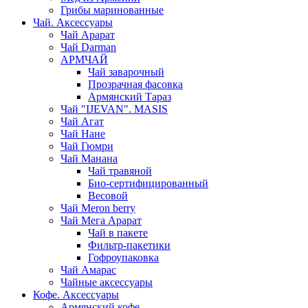
Грибы маринованные
Чай. Аксессуары
Чай Арарат
Чай Darman
АРМЧАЙ
Чай заварочный
Прозрачная фасовка
Армянский Тараз
Чай "IJEVAN". MASIS
Чай Агат
Чай Нане
Чай Гюмри
Чай Манана
Чай травяной
Био-сертифицированный
Весовой
Чай Meron berry
Чай Мега Арарат
Чай в пакете
Фильтр-пакетики
Гофроупаковка
Чай Амарас
Чайные аксессуары
Кофе. Аксессуары
Армянский кофе