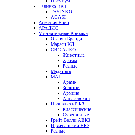
Премиум
Тавинко ВКЗ
TAVINKO
AGASI
Армения Вайн
АРАДИС
Миниатюрные Коньяки
Оганян Бренди
Мараси КД
СИС АЛКО
Животные
Храмы
Разные
Мадатовъ
МАП
Арамэ
Золотой
Армина
Айвазовский
Прошянский КЗ
Классические
Сувенирные
Грейт Велли АВКЗ
Иджеванский ВКЗ
Разные