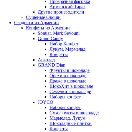
Прозрачная фасовка
Армянский Тараз
Другие производители
Сушеные Овощи
Сладости из Армении
Конфеты из Армении
Sonuar. Mark Sevouni
Grand Candy
Набор Конфет
Лукум. Мармелад
Конфеты
Арколад
GRAND Dian
Фрукты в шоколаде
Орехи в шоколаде
Драже в шоколаде
ШокоХит в шоколаде
Семечки в шоколаде
Наборы конфет
JOYCO
Наборы конфет
Сухофрукты в шоколаде
Мармелад. Лукум
Шоколадные плитки
Конфеты