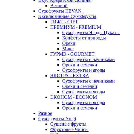
Вкус Араратской Долины
Весовой
Сухофрукты IJEVAN
Эксклюзивные Сухофрукты
ГИФТ - GIFT
ПРЕМИУМ - PREMIUM
Сухофрукты Ягоды Цукаты
Конфеты от природы
Орехи
Микс
ГУРМЭ - GOURMET
Сухофрукты с начинками
Орехи и семечки
Сухофрукты и ягоды
ЭКСТРА - EXTRA
Сухофрукты с начинками
Орехи и семечки
Сухофрукты и ягоды
ЭКОНОМ - ECONOM
Сухофрукты и ягоды
Орехи и семечки
Разное
Сухофрукты Aregi
Сушеные фрукты
Фруктовые Чипсы