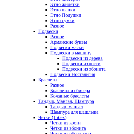
Этно жилетки
Этно шапки
Этно Подушки
Этно сумки
Разное
Подвески
Разное
Армянские буквы
Подвески маски
Подвески в машину
Подвески из дерева
Подвески из кости
Подвески из эбонита
Подвески Ностальгия
Браслеты
Разное
Браслеты из бисера
Кожаные браслеты
Тандыр, Мангал, Шампура
Тандыр, мангал
Шампура для шашлыка
Четки (Тзбех)
Четки из кости
Четки из эбонита
Четки из обсидиана