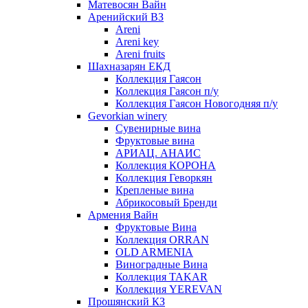
Матевосян Вайн
Аренийский ВЗ
Areni
Areni key
Areni fruits
Шахназарян ЕКД
Коллекция Гаясон
Коллекция Гаясон п/у
Коллекция Гаясон Новогодняя п/у
Gevorkian winery
Сувенирные вина
Фруктовые вина
АРИАЦ. АНАИС
Коллекция КОРОНА
Коллекция Геворкян
Крепленые вина
Абрикосовый Бренди
Армения Вайн
Фруктовые Вина
Коллекция ORRAN
OLD ARMENIA
Виноградные Вина
Коллекция TAKAR
Коллекция YEREVAN
Прошянский КЗ