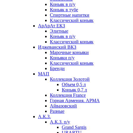
Коньяк в п/у
Коньяк в тубе
Спиртные напитки
Классический коньяк
АрАрАт ЕКЗ
Элитные
Коньяк в п/у
Классический коньяк
Иджеванский ВКЗ
Марочные коньяки
Коньяки п/у
Классический коньяк
Бренди
МАП
Коллекция Золотой
Объем 0,5 л
Коньяк 0,7 л
Коллекция France
Горная Армения. АРМА
Айвазовский
Разные
А.К.З.
А.К.З. п/у
Grand Sargis
URARTU