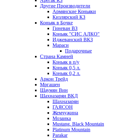
Арегак КЗ
Другие Производители
Армянские Коньяки
Кизлярский КЗ
Коньяк в Бочке
Гиневан ВЗ
Коньяк "СИС АЛКО"
Иджеванский ВКЗ
Мараси
Подарочные
Страна Камней
Коньяк в п/у
Коньяк 0,5 л.
Коньяк 0,2 л.
Аркон Трейд
Мргашен
Шаумян Вин
Шахназарян ВКД
Шахназарян
ГАЯСОН
Жемчужина
Мозаика
Mustang. Black Mountain
Platinum Mountain
Parakar