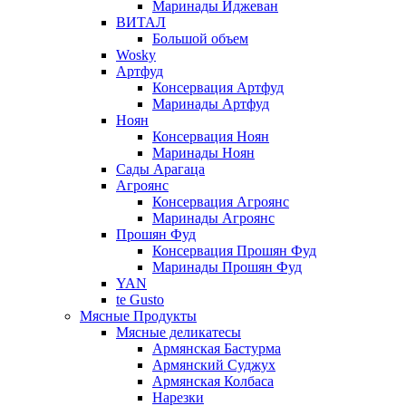
Маринады Иджеван
ВИТАЛ
Большой объем
Wosky
Артфуд
Консервация Артфуд
Маринады Артфуд
Ноян
Консервация Ноян
Маринады Ноян
Сады Арагаца
Агроянс
Консервация Агроянс
Маринады Агроянс
Прошян Фуд
Консервация Прошян Фуд
Маринады Прошян Фуд
YAN
te Gusto
Мясные Продукты
Мясные деликатесы
Армянская Бастурма
Армянский Суджух
Армянская Колбаса
Нарезки