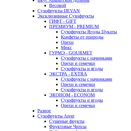
Вкус Араратской Долины
Весовой
Сухофрукты IJEVAN
Эксклюзивные Сухофрукты
ГИФТ - GIFT
ПРЕМИУМ - PREMIUM
Сухофрукты Ягоды Цукаты
Конфеты от природы
Орехи
Микс
ГУРМЭ - GOURMET
Сухофрукты с начинками
Орехи и семечки
Сухофрукты и ягоды
ЭКСТРА - EXTRA
Сухофрукты с начинками
Орехи и семечки
Сухофрукты и ягоды
ЭКОНОМ - ECONOM
Сухофрукты и ягоды
Орехи и семечки
Разное
Сухофрукты Aregi
Сушеные фрукты
Фруктовые Чипсы