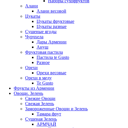
Наборы сухофруктов
Алани
Алани весовой
Цукаты
Цукаты фруктовые
Цукаты разные
Сушеные ягоды
Чурчхела
Дары Армении
Ануш
Фруктовая пастила
Пастила te Gusto
Разное
Орехи
Орехи весовые
Орехи в меду
Te Gusto
Фрукты из Армении
Овощи. Зелень
Свежие Овощи
Свежая Зелень
Замороженные Овощи и Зелень
Тамара фрут
Сушеная Зелень
АРМЧАЙ