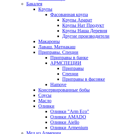
Бакалея
Крупы
Фасованная крупа
Крупы Арарат
Крупы Нат Продукт
Крупы Наша Деревня
Другие производители
Макароны
Лаваш. Матнакаш
Приправы. Специи
Приправы в банке
АРМСПЕЦИИ
Приправы
Специи
Приправы в фасовке
Hamove
Консервированные бобы
Соусы
Масло
Оливки
Оливки "Arm Eco"
Оливки AMADO
Оливки Aiello
Оливки Armenium
Мед из Армении