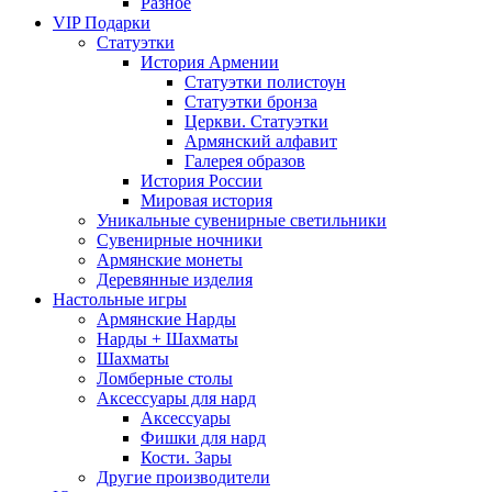
Разное
VIP Подарки
Статуэтки
История Армении
Статуэтки полистоун
Статуэтки бронза
Церкви. Статуэтки
Армянский алфавит
Галерея образов
История России
Мировая история
Уникальные сувенирные светильники
Сувенирные ночники
Армянские монеты
Деревянные изделия
Настольные игры
Армянские Нарды
Нарды + Шахматы
Шахматы
Ломберные столы
Аксессуары для нард
Аксессуары
Фишки для нард
Кости. Зары
Другие производители