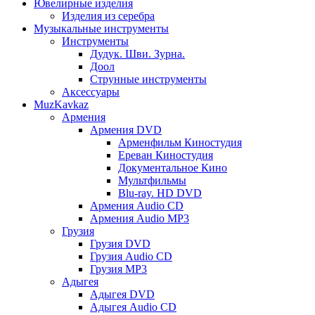
Ювелирные изделия
Изделия из серебра
Музыкальные инструменты
Инструменты
Дудук. Шви. Зурна.
Доол
Струнные инструменты
Аксессуары
MuzKavkaz
Армения
Армения DVD
Арменфильм Киностудия
Ереван Киностудия
Документальное Кино
Мультфильмы
Blu-ray. HD DVD
Армения Audio CD
Армения Audio MP3
Грузия
Грузия DVD
Грузия Audio CD
Грузия MP3
Адыгея
Адыгея DVD
Адыгея Audio CD