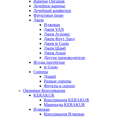
Варенье Органик
Лечебное варенье
Лечебный конфитюр
Фруктовое пюре
Джем
Иджеван
Джем YAN
Джем Агроянс
Джем Фрут Ланд
Джем te Gusto
Джем Шамб
Джем Ararat
Другие производители
Ягоды протёртые
te Gusto
Сиропы
Дошаб
Разные сиропы
Фрукты в сиропе
Овощные Консервации
KERAKUR
Консервация KERAKUR
Маринады KERAKUR
Иджеван
Консервация Иджеван