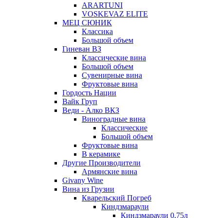
ARARTUNI
VOSKEVAZ ELITE
МЕЦ СЮНИК
Классика
Большой объем
Гиневан ВЗ
Классические вина
Большой объем
Сувенирные вина
Фруктовые вина
Гордость Нации
Вайк Груп
Веди - Алко ВКЗ
Виноградные вина
Классические
Большой объем
Фруктовые вина
В керамике
Другие Производители
Армянские вина
Givany Wine
Вина из Грузии
Кварельский Погреб
Киндзмараули
Киндзмараули 0,75л