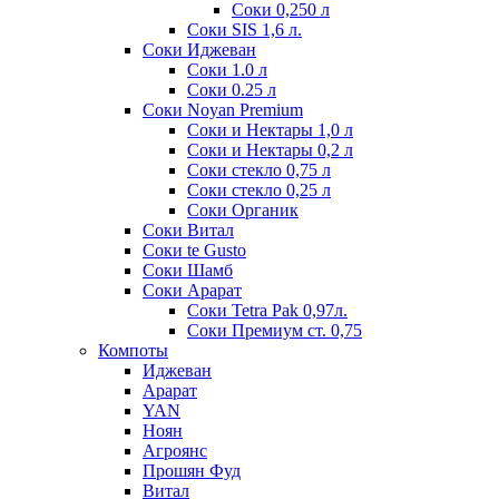
Соки 0,250 л
Соки SIS 1,6 л.
Соки Иджеван
Соки 1.0 л
Соки 0.25 л
Соки Noyan Premium
Соки и Нектары 1,0 л
Соки и Нектары 0,2 л
Соки стекло 0,75 л
Соки стекло 0,25 л
Соки Органик
Соки Витал
Соки te Gusto
Соки Шамб
Соки Арарат
Соки Tetra Pak 0,97л.
Соки Премиум ст. 0,75
Компоты
Иджеван
Арарат
YAN
Ноян
Агроянс
Прошян Фуд
Витал