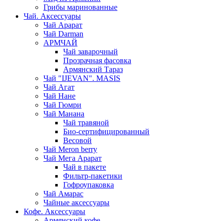
Грибы маринованные
Чай. Аксессуары
Чай Арарат
Чай Darman
АРМЧАЙ
Чай заварочный
Прозрачная фасовка
Армянский Тараз
Чай "IJEVAN". MASIS
Чай Агат
Чай Нане
Чай Гюмри
Чай Манана
Чай травяной
Био-сертифицированный
Весовой
Чай Meron berry
Чай Мега Арарат
Чай в пакете
Фильтр-пакетики
Гофроупаковка
Чай Амарас
Чайные аксессуары
Кофе. Аксессуары
Армянский кофе