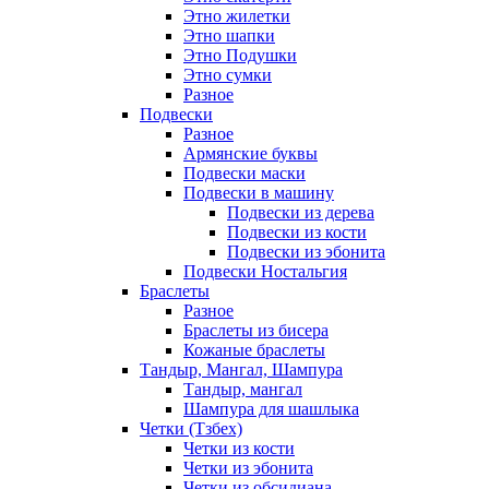
Этно жилетки
Этно шапки
Этно Подушки
Этно сумки
Разное
Подвески
Разное
Армянские буквы
Подвески маски
Подвески в машину
Подвески из дерева
Подвески из кости
Подвески из эбонита
Подвески Ностальгия
Браслеты
Разное
Браслеты из бисера
Кожаные браслеты
Тандыр, Мангал, Шампура
Тандыр, мангал
Шампура для шашлыка
Четки (Тзбех)
Четки из кости
Четки из эбонита
Четки из обсидиана