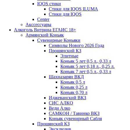
IQOS стики
Стики для IQOS ILUMA
Стики для IQOS
Сenter
Акссессуары
Алкоголь Витрина ЕГАИС 18+
Армянский Коньяк
Сувенирные Коньяки
Символы Нового 2026 Года
Прошянский КЗ
Элитные
Коньяк 5 лет 0,5 л., 0,33 л
Коньяк 5 лет 0,18 л., 0,25 л.
Коньяк 7 лет 0,5 л., 0,33 л
Шахназарян ВКД
Коньяк 0,5 л
Коньяк 0,25 л
Коньяк 0,70 л
Иджеванский ВКЗ
СИС АЛКО
Веди Алко
САМКОН / Тавинко ВКЗ
Коньяк сувенирный Сабля
Прошянский КЗ
Эксклюзив