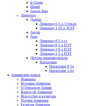
te Gusto
Шамб
Арцах Био
Лимонад
Дарбас
Лимонад 0,5 л. Стекло
Лимонад 1,25 л. ПЭТ
Ануш
Ани
Лимонад 0,5 л ст
Лимонад 0,5 л ПЭТ
Лимонад 1,0 л ПЭТ
Лимонад 1,5 л ПЭТ
Другие производители
Натахтари
Натахтари 0,5л
Натахтари 1,0л
Армянские книги
Новинки
История Армении
О Геноциде Армян
Книги об Армении
Иcкусство и культура
Поэзия Армении
Религия Армении