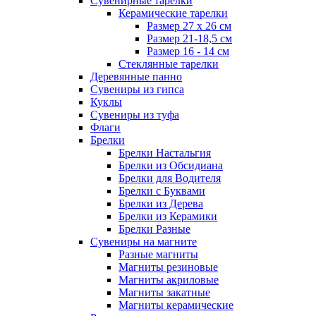
Сувенирные тарелки
Керамические тарелки
Размер 27 х 26 см
Размер 21-18,5 см
Размер 16 - 14 см
Стеклянные тарелки
Деревянные панно
Сувениры из гипса
Куклы
Сувениры из туфа
Флаги
Брелки
Брелки Настальгия
Брелки из Обсидиана
Брелки для Водителя
Брелки с Буквами
Брелки из Дерева
Брелки из Керамики
Брелки Разные
Сувениры на магните
Разные магниты
Магниты резиновые
Магниты акриловые
Магниты закатные
Магниты керамические