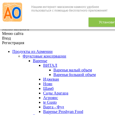
Нашим интернет-магазином намного удобнее
+7 (495) 646-888-1
пользоваться с помощью бесплатного приложения!
В корзине
0
товаров
Установи
x
Меню каталога
Меню сайта
Вход
Регистрация
Продукты из Армении
Фруктовые консервации
Варенье
ВИТАЛ
Варенья малый объем
Варенья большой объем
Иджеван
Ноян
Шамб
Сады Арагаца
Агроянс
te Gusto
Варга - Фуд
Варенье Proshyan Food