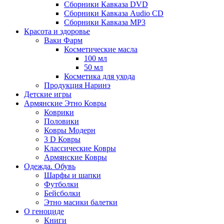
Сборники Кавказа DVD
Сборники Кавказа Audio CD
Сборники Кавказа MP3
Красота и здоровье
Ваки Фарм
Косметические масла
100 мл
50 мл
Косметика для ухода
Продукция Наринэ
Детские игры
Армянские Этно Ковры
Коврики
Половики
Ковры Модерн
3 D Ковры
Классические Ковры
Армянские Ковры
Одежда. Обувь
Шарфы и шапки
Футболки
Бейсболки
Этно масики балетки
О геноциде
Книги