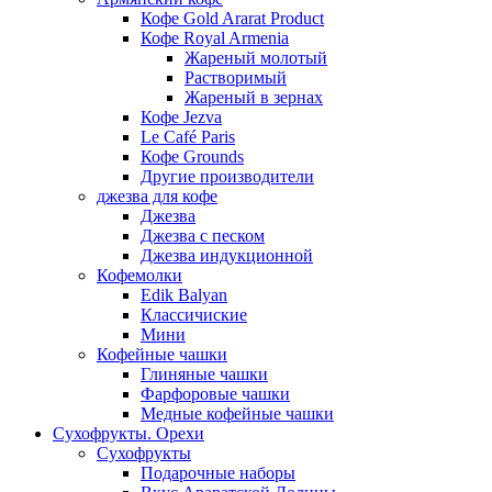
Кофе Gold Ararat Product
Кофе Royal Armenia
Жареный молотый
Растворимый
Жареный в зернах
Кофе Jezva
Le Café Paris
Кофе Grounds
Другие производители
джезва для кофе
Джезва
Джезва с песком
Джезва индукционной
Кофемолки
Edik Balyan
Классичиские
Мини
Кофейные чашки
Глиняные чашки
Фарфоровые чашки
Медные кофейные чашки
Сухофрукты. Орехи
Сухофрукты
Подарочные наборы