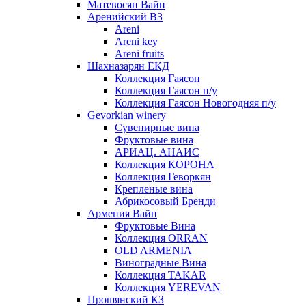
Матевосян Вайн
Аренийский ВЗ
Areni
Areni key
Areni fruits
Шахназарян ЕКД
Коллекция Гаясон
Коллекция Гаясон п/у
Коллекция Гаясон Новогодняя п/у
Gevorkian winery
Сувенирные вина
Фруктовые вина
АРИАЦ. АНАИС
Коллекция КОРОНА
Коллекция Геворкян
Крепленые вина
Абрикосовый Бренди
Армения Вайн
Фруктовые Вина
Коллекция ORRAN
OLD ARMENIA
Виноградные Вина
Коллекция TAKAR
Коллекция YEREVAN
Прошянский КЗ