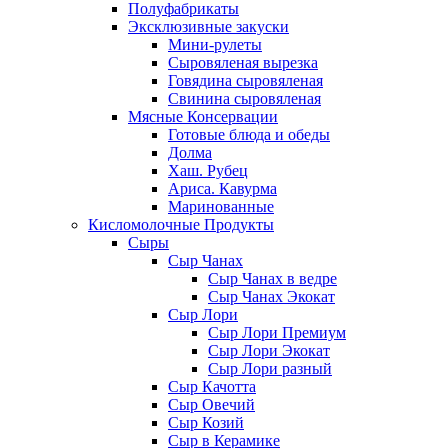
Полуфабрикаты
Эксклюзивные закуски
Мини-рулеты
Сыровяленая вырезка
Говядина сыровяленая
Свинина сыровяленая
Мясные Консервации
Готовые блюда и обеды
Долма
Хаш. Рубец
Ариса. Кавурма
Маринованные
Кисломолочные Продукты
Сыры
Сыр Чанах
Сыр Чанах в ведре
Сыр Чанах Экокат
Сыр Лори
Сыр Лори Премиум
Сыр Лори Экокат
Сыр Лори разный
Сыр Качотта
Сыр Овечий
Сыр Козий
Сыр в Керамике