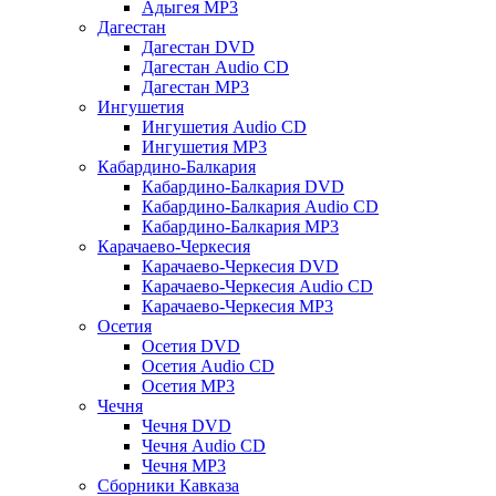
Адыгея MP3
Дагестан
Дагестан DVD
Дагестан Audio CD
Дагестан MP3
Ингушетия
Ингушетия Audio CD
Ингушетия MP3
Кабардино-Балкария
Кабардино-Балкария DVD
Кабардино-Балкария Audio CD
Кабардино-Балкария MP3
Карачаево-Черкесия
Карачаево-Черкесия DVD
Карачаево-Черкесия Audio CD
Карачаево-Черкесия MP3
Осетия
Осетия DVD
Осетия Audio CD
Осетия MP3
Чечня
Чечня DVD
Чечня Audio CD
Чечня MP3
Сборники Кавказа