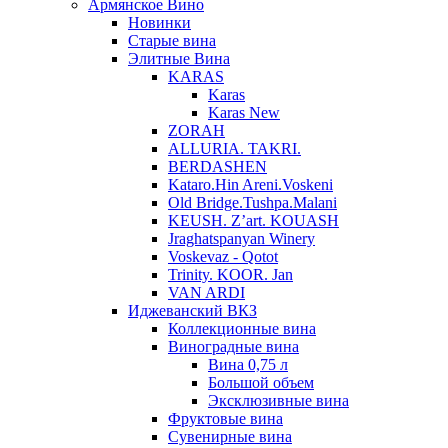
Армянское Вино
Новинки
Старые вина
Элитные Вина
KARAS
Karas
Karas New
ZORAH
ALLURIA. TAKRI.
BERDASHEN
Kataro.Hin Areni.Voskeni
Old Bridge.Tushpa.Malani
KEUSH. Z’art. KOUASH
Jraghatspanyan Winery
Voskevaz - Qotot
Trinity. KOOR. Jan
VAN ARDI
Иджеванский ВКЗ
Коллекционные вина
Виноградные вина
Вина 0,75 л
Большой объем
Эксклюзивные вина
Фруктовые вина
Cувенирные вина