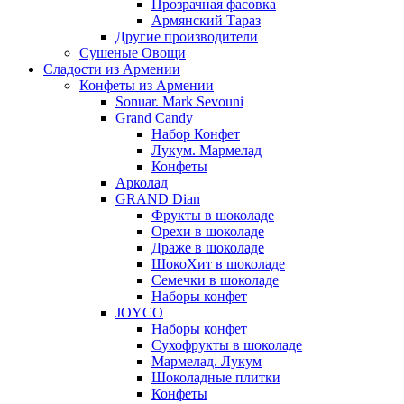
Прозрачная фасовка
Армянский Тараз
Другие производители
Сушеные Овощи
Сладости из Армении
Конфеты из Армении
Sonuar. Mark Sevouni
Grand Candy
Набор Конфет
Лукум. Мармелад
Конфеты
Арколад
GRAND Dian
Фрукты в шоколаде
Орехи в шоколаде
Драже в шоколаде
ШокоХит в шоколаде
Семечки в шоколаде
Наборы конфет
JOYCO
Наборы конфет
Сухофрукты в шоколаде
Мармелад. Лукум
Шоколадные плитки
Конфеты