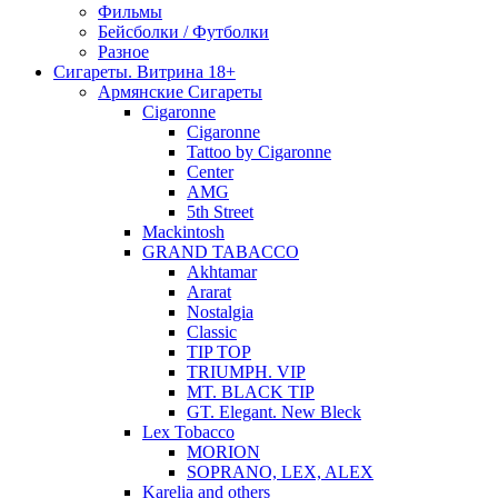
Фильмы
Бейсболки / Футболки
Разное
Сигареты. Витрина 18+
Армянские Сигареты
Cigaronne
Cigaronne
Tattoo by Cigaronne
Center
AMG
5th Street
Mackintosh
GRAND TABACCO
Akhtamar
Ararat
Nostalgia
Classic
TIP TOP
TRIUMPH. VIP
MT. BLACK TIP
GT. Elegant. New Bleck
Lex Tobacco
MORION
SOPRANO, LEX, ALEX
Karelia and others