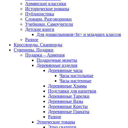
Армянские классики
Исторические романы
Публицистика
Словари. Разговорники
Учебники. Самоучители
Детские книги
Для дошкольников<br> и младших классов
Разное
Кроссворды. Сканворды
Сувениры. Подарки
Подарки – Армения
Подарочные монеты
Деревянные изделия
Деревянные часы
Часы настольные
Часы настенные
Деревянные Храмы
Подставки для напитков
Деревянные Тарелки
Деревянные Вазы
Деревянные Кресты
Деревянные Гранаты
Разное
Этнические товары
Этно скатерти