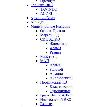
Премиум
Тавинко ВКЗ
TAVINKO
AGASI
Армения Вайн
АРАДИС
Миниатюрные Коньяки
Оганян Бренди
Мараси КД
СИС АЛКО
Животные
Храмы
Разные
Мадатовъ
МАП
Арамэ
Золотой
Армина
Айвазовский
Прошянский КЗ
Классические
Сувенирные
Грейт Велли АВКЗ
Иджеванский ВКЗ
Разные