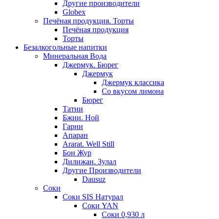
Другие производители
Globex
Печёная продукция. Торты
Печёная продукция
Торты
Безалкогольные напитки
Минеральная Вода
Джермук. Бюрег
Джермук
Джермук классика
Со вкусом лимона
Бюрег
Татни
Бжни. Ной
Гарни
Апаран
Ararat. Well Still
Бон Жур
Дилижан. Зулал
Другие Производители
Dausuz
Соки
Соки SIS Натурал
Соки YAN
Соки 0,930 л