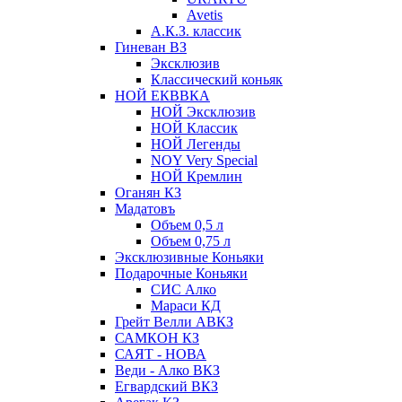
Avetis
А.К.З. классик
Гиневан ВЗ
Эксклюзив
Классический коньяк
НОЙ ЕКВВКА
НОЙ Эксклюзив
НОЙ Классик
НОЙ Легенды
NOY Very Speсial
НОЙ Кремлин
Оганян КЗ
Мадатовъ
Объем 0,5 л
Объем 0,75 л
Эксклюзивные Коньяки
Подарочные Коньяки
СИС Алко
Мараси КД
Грейт Велли АВКЗ
САМКОН КЗ
САЯТ - НОВА
Веди - Алко ВКЗ
Егвардский ВКЗ