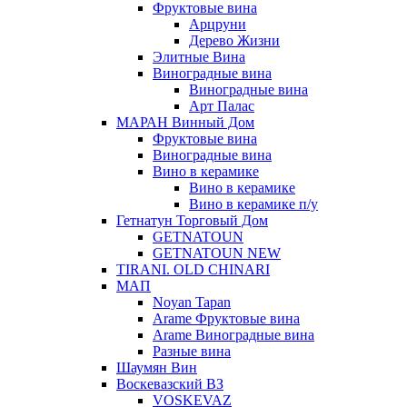
Фруктовые вина
Арцруни
Дерево Жизни
Элитные Вина
Виноградные вина
Виноградные вина
Арт Палас
МАРАН Винный Дом
Фруктовые вина
Виноградные вина
Вино в керамике
Вино в керамике
Вино в керамике п/у
Гетнатун Торговый Дом
GETNATOUN
GETNATOUN NEW
TIRANI. OLD CHINARI
МАП
Noyan Tapan
Arame Фруктовые вина
Arame Виноградные вина
Разные вина
Шаумян Вин
Воскевазский ВЗ
VOSKEVAZ