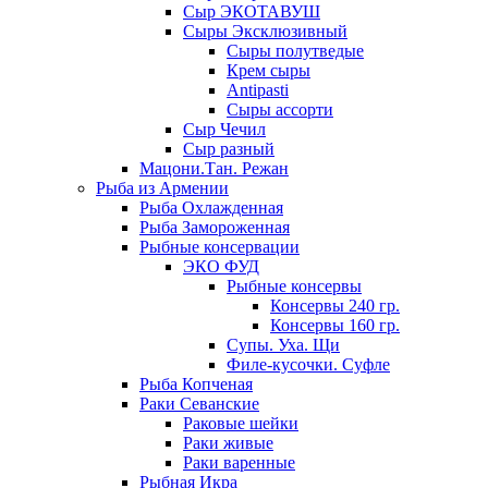
Сыр ЭКОТАВУШ
Сыры Эксклюзивный
Сыры полутведые
Крем сыры
Antipasti
Сыры ассорти
Сыр Чечил
Сыр разный
Мацони.Тан. Режан
Рыба из Армении
Рыба Охлажденная
Рыба Замороженная
Рыбные консервации
ЭКО ФУД
Рыбные консервы
Консервы 240 гр.
Консервы 160 гр.
Супы. Уха. Щи
Филе-кусочки. Суфле
Рыба Копченая
Раки Севанские
Раковые шейки
Раки живые
Раки варенные
Рыбная Икра