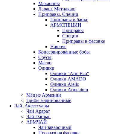
Макароны
Лаваш. Матнакаш
Приправы. Специи
Приправы в банке
АРМСПЕЦИИ
Приправы
Специи
Приправы в фасовке
Hamove
Консервированные бобы
Соусы
Масло
Оливки
Оливки "Arm Eco"
Оливки AMADO
Оливки Aiello
Оливки Armenium
Мед из Армении
Грибы маринованные
Чай. Аксессуары
Чай Арарат
Чай Darman
АРМЧАЙ
Чай заварочный
Прозрачная фасовка