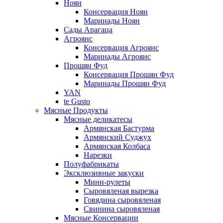
Ноян
Консервация Ноян
Маринады Ноян
Сады Арагаца
Агроянс
Консервация Агроянс
Маринады Агроянс
Прошян Фуд
Консервация Прошян Фуд
Маринады Прошян Фуд
YAN
te Gusto
Мясные Продукты
Мясные деликатесы
Армянская Бастурма
Армянский Суджух
Армянская Колбаса
Нарезки
Полуфабрикаты
Эксклюзивные закуски
Мини-рулеты
Сыровяленая вырезка
Говядина сыровяленая
Свинина сыровяленая
Мясные Консервации