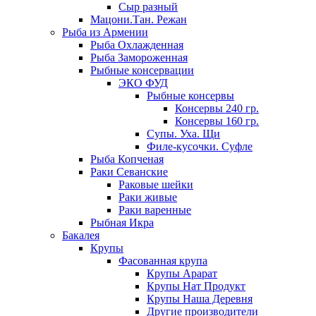
Сыр разный
Мацони.Тан. Режан
Рыба из Армении
Рыба Охлажденная
Рыба Замороженная
Рыбные консервации
ЭКО ФУД
Рыбные консервы
Консервы 240 гр.
Консервы 160 гр.
Супы. Уха. Щи
Филе-кусочки. Суфле
Рыба Копченая
Раки Севанские
Раковые шейки
Раки живые
Раки варенные
Рыбная Икра
Бакалея
Крупы
Фасованная крупа
Крупы Арарат
Крупы Нат Продукт
Крупы Наша Деревня
Другие производители