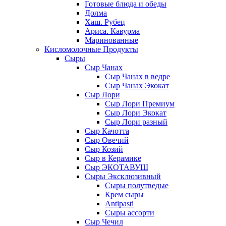
Готовые блюда и обеды
Долма
Хаш. Рубец
Ариса. Кавурма
Маринованные
Кисломолочные Продукты
Сыры
Сыр Чанах
Сыр Чанах в ведре
Сыр Чанах Экокат
Сыр Лори
Сыр Лори Премиум
Сыр Лори Экокат
Сыр Лори разный
Сыр Качотта
Сыр Овечий
Сыр Козий
Сыр в Керамике
Сыр ЭКОТАВУШ
Сыры Эксклюзивный
Сыры полутведые
Крем сыры
Antipasti
Сыры ассорти
Сыр Чечил