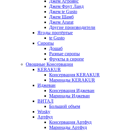
Джем Агроянс
Джем Фрут Ланд
Джем te Gusto
Джем Шамб
Джем Ararat
Другие производители
Ягоды протёртые
te Gusto
Сиропы
Дошаб
Разные сиропы
Фрукты в сиропе
Овощные Консервации
KERAKUR
Консервация KERAKUR
Маринады KERAKUR
Иджеван
Консервация Иджеван
Маринады Иджеван
ВИТАЛ
Большой объем
Wosky
Артфуд
Консервация Артфуд
Маринады Артфуд