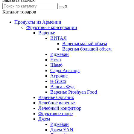
Заказать звонок
x
Каталог товаров
Продукты из Армении
Фруктовые консервации
Варенье
ВИТАЛ
Варенья малый объем
Варенья большой объем
Иджеван
Ноян
Шамб
Сады Арагаца
Агроянс
te Gusto
Варга - Фуд
Варенье Proshyan Food
Варенье Органик
Лечебное варенье
Лечебный конфитюр
Фруктовое пюре
Джем
Иджеван
Джем YAN