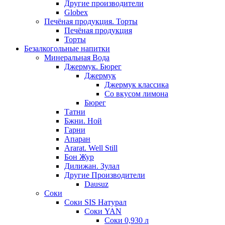
Другие производители
Globex
Печёная продукция. Торты
Печёная продукция
Торты
Безалкогольные напитки
Минеральная Вода
Джермук. Бюрег
Джермук
Джермук классика
Со вкусом лимона
Бюрег
Татни
Бжни. Ной
Гарни
Апаран
Ararat. Well Still
Бон Жур
Дилижан. Зулал
Другие Производители
Dausuz
Соки
Соки SIS Натурал
Соки YAN
Соки 0,930 л