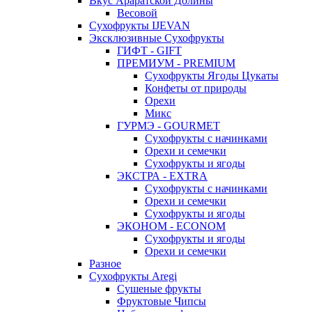
Вкус Араратской Долины
Весовой
Сухофрукты IJEVAN
Эксклюзивные Сухофрукты
ГИФТ - GIFT
ПРЕМИУМ - PREMIUM
Сухофрукты Ягоды Цукаты
Конфеты от природы
Орехи
Микс
ГУРМЭ - GOURMET
Сухофрукты с начинками
Орехи и семечки
Сухофрукты и ягоды
ЭКСТРА - EXTRA
Сухофрукты с начинками
Орехи и семечки
Сухофрукты и ягоды
ЭКОНОМ - ECONOM
Сухофрукты и ягоды
Орехи и семечки
Разное
Сухофрукты Aregi
Сушеные фрукты
Фруктовые Чипсы