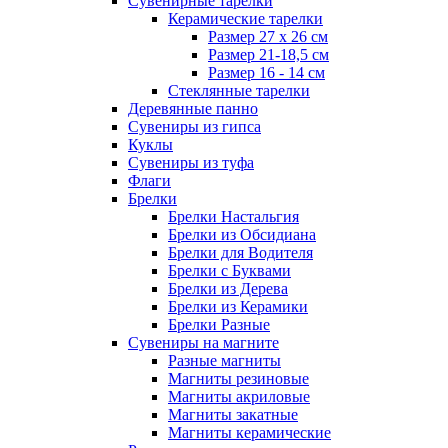
Сувенирные тарелки
Керамические тарелки
Размер 27 х 26 см
Размер 21-18,5 см
Размер 16 - 14 см
Стеклянные тарелки
Деревянные панно
Сувениры из гипса
Куклы
Сувениры из туфа
Флаги
Брелки
Брелки Настальгия
Брелки из Обсидиана
Брелки для Водителя
Брелки с Буквами
Брелки из Дерева
Брелки из Керамики
Брелки Разные
Сувениры на магните
Разные магниты
Магниты резиновые
Магниты акриловые
Магниты закатные
Магниты керамические