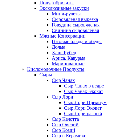
Полуфабрикаты
Эксклюзивные закуски
Мини-рулеты
Сыровяленая вырезка
Говядина сыровяленая
Свинина сыровяленая
Мясные Консервации
Готовые блюда и обеды
Долма
Хаш. Рубец
Ариса. Кавурма
Маринованные
Кисломолочные Продукты
Сыры
Сыр Чанах
Сыр Чанах в ведре
Сыр Чанах Экокат
Сыр Лори
Сыр Лори Премиум
Сыр Лори Экокат
Сыр Лори разный
Сыр Качотта
Сыр Овечий
Сыр Козий
Сыр в Керамике