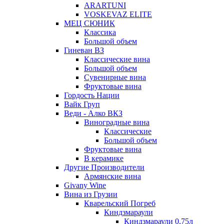
ARARTUNI
VOSKEVAZ ELITE
МЕЦ СЮНИК
Классика
Большой объем
Гиневан ВЗ
Классические вина
Большой объем
Сувенирные вина
Фруктовые вина
Гордость Нации
Вайк Груп
Веди - Алко ВКЗ
Виноградные вина
Классические
Большой объем
Фруктовые вина
В керамике
Другие Производители
Армянские вина
Givany Wine
Вина из Грузии
Кварельский Погреб
Киндзмараули
Киндзмараули 0,75л