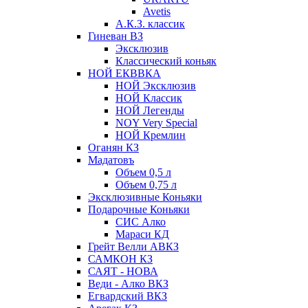
Avetis
А.К.З. классик
Гиневан ВЗ
Эксклюзив
Классический коньяк
НОЙ ЕКВВКА
НОЙ Эксклюзив
НОЙ Классик
НОЙ Легенды
NOY Very Speсial
НОЙ Кремлин
Оганян КЗ
Мадатовъ
Объем 0,5 л
Объем 0,75 л
Эксклюзивные Коньяки
Подарочные Коньяки
СИС Алко
Мараси КД
Грейт Велли АВКЗ
САМКОН КЗ
САЯТ - НОВА
Веди - Алко ВКЗ
Егвардский ВКЗ