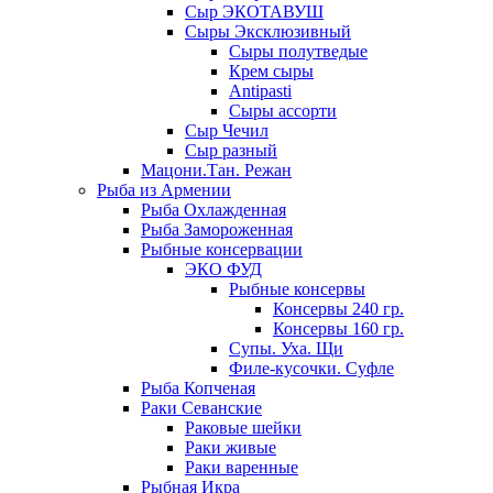
Сыр ЭКОТАВУШ
Сыры Эксклюзивный
Сыры полутведые
Крем сыры
Antipasti
Сыры ассорти
Сыр Чечил
Сыр разный
Мацони.Тан. Режан
Рыба из Армении
Рыба Охлажденная
Рыба Замороженная
Рыбные консервации
ЭКО ФУД
Рыбные консервы
Консервы 240 гр.
Консервы 160 гр.
Супы. Уха. Щи
Филе-кусочки. Суфле
Рыба Копченая
Раки Севанские
Раковые шейки
Раки живые
Раки варенные
Рыбная Икра