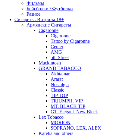
Фильмы
Бейсболки / Футболки
Разное
Сигареты. Витрина 18+
Армянские Сигареты
Cigaronne
Cigaronne
Tattoo by Cigaronne
Center
AMG
5th Street
Mackintosh
GRAND TABACCO
Akhtamar
Ararat
Nostalgia
Classic
TIP TOP
TRIUMPH. VIP
MT. BLACK TIP
GT. Elegant. New Bleck
Lex Tobacco
MORION
SOPRANO, LEX, ALEX
Karelia and others