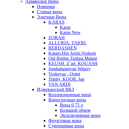
Армянское Вино
Новинки
Старые вина
Элитные Вина
KARAS
Karas
Karas New
ZORAH
ALLURIA. TAKRI.
BERDASHEN
Kataro.Hin Areni.Voskeni
Old Bridge.Tushpa.Malani
KEUSH. Z’art. KOUASH
Jraghatspanyan Winery
Voskevaz - Qotot
Trinity. KOOR. Jan
VAN ARDI
Иджеванский ВКЗ
Коллекционные вина
Виноградные вина
Вина 0,75 л
Большой объем
Эксклюзивные вина
Фруктовые вина
Cувенирные вина