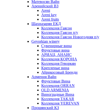
Матевосян Вайн
Аренийский ВЗ
Areni
Areni key
Areni fruits
Шахназарян ЕКД
Коллекция Гаясон
Коллекция Гаясон п/у
Коллекция Гаясон Новогодняя п/у
Gevorkian winery
Сувенирные вина
Фруктовые вина
АРИАЦ. АНАИС
Коллекция КОРОНА
Коллекция Геворкян
Крепленые вина
Абрикосовый Бренди
Армения Вайн
Фруктовые Вина
Коллекция ORRAN
OLD ARMENIA
Виноградные Вина
Коллекция TAKAR
Коллекция YEREVAN
Прошянский КЗ