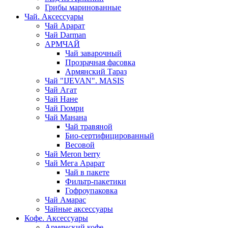
Грибы маринованные
Чай. Аксессуары
Чай Арарат
Чай Darman
АРМЧАЙ
Чай заварочный
Прозрачная фасовка
Армянский Тараз
Чай "IJEVAN". MASIS
Чай Агат
Чай Нане
Чай Гюмри
Чай Манана
Чай травяной
Био-сертифицированный
Весовой
Чай Meron berry
Чай Мега Арарат
Чай в пакете
Фильтр-пакетики
Гофроупаковка
Чай Амарас
Чайные аксессуары
Кофе. Аксессуары
Армянский кофе