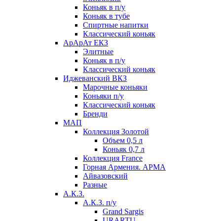
Коньяк в п/у
Коньяк в тубе
Спиртные напитки
Классический коньяк
АрАрАт ЕКЗ
Элитные
Коньяк в п/у
Классический коньяк
Иджеванский ВКЗ
Марочные коньяки
Коньяки п/у
Классический коньяк
Бренди
МАП
Коллекция Золотой
Объем 0,5 л
Коньяк 0,7 л
Коллекция France
Горная Армения. АРМА
Айвазовский
Разные
А.К.З.
А.К.З. п/у
Grand Sargis
URARTU