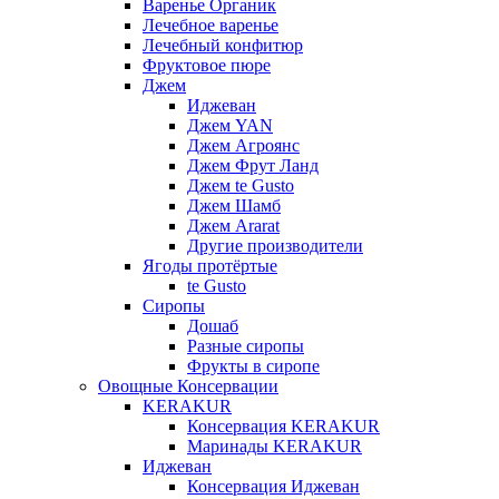
Варенье Органик
Лечебное варенье
Лечебный конфитюр
Фруктовое пюре
Джем
Иджеван
Джем YAN
Джем Агроянс
Джем Фрут Ланд
Джем te Gusto
Джем Шамб
Джем Ararat
Другие производители
Ягоды протёртые
te Gusto
Сиропы
Дошаб
Разные сиропы
Фрукты в сиропе
Овощные Консервации
KERAKUR
Консервация KERAKUR
Маринады KERAKUR
Иджеван
Консервация Иджеван