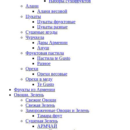
Наборы сухофруктов
Алани
Алани весовой
Цукаты
Цукаты фруктовые
Цукаты разные
Сушеные ягоды
Чурчхела
Дары Армении
Ануш
Фруктовая пастила
Пастила te Gusto
Разное
Орехи
Орехи весовые
Орехи в меду
Te Gusto
Фрукты из Армении
Овощи. Зелень
Свежие Овощи
Свежая Зелень
Замороженные Овощи и Зелень
Тамара фрут
Сушеная Зелень
АРМЧАЙ