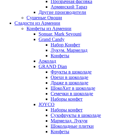
Прозрачная фасовка
Армянский Тараз
Другие производители
Сушеные Овощи
Сладости из Армении
Конфеты из Армении
Sonuar. Mark Sevouni
Grand Candy
Набор Конфет
Лукум. Мармелад
Конфеты
Арколад
GRAND Dian
Фрукты в шоколаде
Орехи в шоколаде
Драже в шоколаде
ШокоХит в шоколаде
Семечки в шоколаде
Наборы конфет
JOYCO
Наборы конфет
Сухофрукты в шоколаде
Мармелад. Лукум
Шоколадные плитки
Конфеты