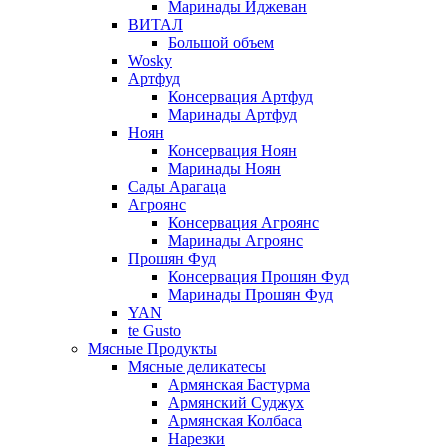
Маринады Иджеван
ВИТАЛ
Большой объем
Wosky
Артфуд
Консервация Артфуд
Маринады Артфуд
Ноян
Консервация Ноян
Маринады Ноян
Сады Арагаца
Агроянс
Консервация Агроянс
Маринады Агроянс
Прошян Фуд
Консервация Прошян Фуд
Маринады Прошян Фуд
YAN
te Gusto
Мясные Продукты
Мясные деликатесы
Армянская Бастурма
Армянский Суджух
Армянская Колбаса
Нарезки