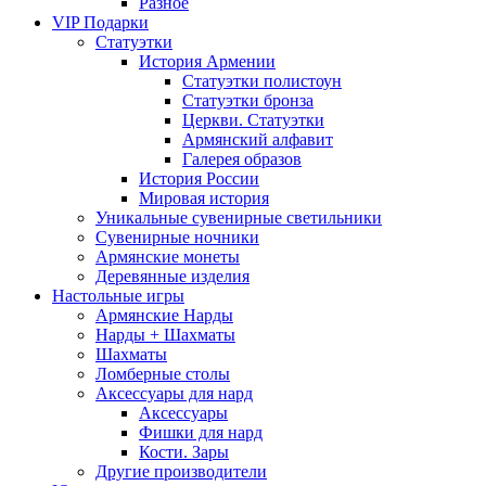
Разное
VIP Подарки
Статуэтки
История Армении
Статуэтки полистоун
Статуэтки бронза
Церкви. Статуэтки
Армянский алфавит
Галерея образов
История России
Мировая история
Уникальные сувенирные светильники
Сувенирные ночники
Армянские монеты
Деревянные изделия
Настольные игры
Армянские Нарды
Нарды + Шахматы
Шахматы
Ломберные столы
Аксессуары для нард
Аксессуары
Фишки для нард
Кости. Зары
Другие производители