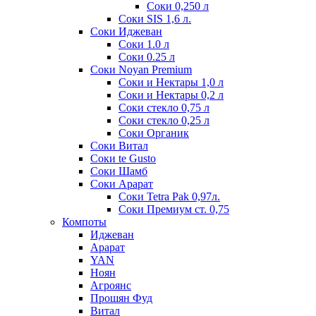
Соки 0,250 л
Соки SIS 1,6 л.
Соки Иджеван
Соки 1.0 л
Соки 0.25 л
Соки Noyan Premium
Соки и Нектары 1,0 л
Соки и Нектары 0,2 л
Соки стекло 0,75 л
Соки стекло 0,25 л
Соки Органик
Соки Витал
Соки te Gusto
Соки Шамб
Соки Арарат
Соки Tetra Pak 0,97л.
Соки Премиум ст. 0,75
Компоты
Иджеван
Арарат
YAN
Ноян
Агроянс
Прошян Фуд
Витал