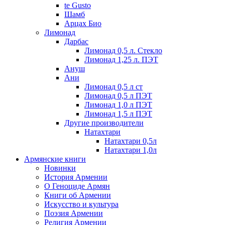
te Gusto
Шамб
Арцах Био
Лимонад
Дарбас
Лимонад 0,5 л. Стекло
Лимонад 1,25 л. ПЭТ
Ануш
Ани
Лимонад 0,5 л ст
Лимонад 0,5 л ПЭТ
Лимонад 1,0 л ПЭТ
Лимонад 1,5 л ПЭТ
Другие производители
Натахтари
Натахтари 0,5л
Натахтари 1,0л
Армянские книги
Новинки
История Армении
О Геноциде Армян
Книги об Армении
Иcкусство и культура
Поэзия Армении
Религия Армении