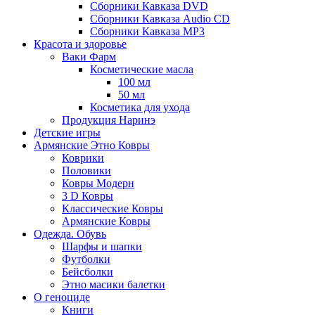
Сборники Кавказа DVD
Сборники Кавказа Audio CD
Сборники Кавказа MP3
Красота и здоровье
Ваки Фарм
Косметические масла
100 мл
50 мл
Косметика для ухода
Продукция Наринэ
Детские игры
Армянские Этно Ковры
Коврики
Половики
Ковры Модерн
3 D Ковры
Классические Ковры
Армянские Ковры
Одежда. Обувь
Шарфы и шапки
Футболки
Бейсболки
Этно масики балетки
О геноциде
Книги