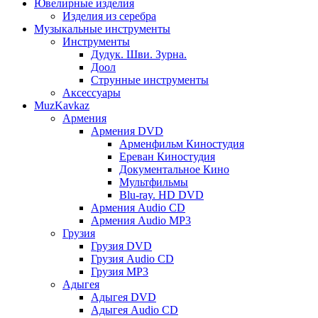
Ювелирные изделия
Изделия из серебра
Музыкальные инструменты
Инструменты
Дудук. Шви. Зурна.
Доол
Струнные инструменты
Аксессуары
MuzKavkaz
Армения
Армения DVD
Арменфильм Киностудия
Ереван Киностудия
Документальное Кино
Мультфильмы
Blu-ray. HD DVD
Армения Audio CD
Армения Audio MP3
Грузия
Грузия DVD
Грузия Audio CD
Грузия MP3
Адыгея
Адыгея DVD
Адыгея Audio CD