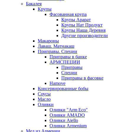
Бакалея
Крупы
Фасованная крупа
Крупы Арарат
Крупы Нат Продукт
Крупы Наша Деревня
Другие производители
Макароны
Лаваш. Матнакаш
Приправы. Специи
Приправы в банке
АРМСПЕЦИИ
Приправы
Специи
Приправы в фасовке
Hamove
Консервированные бобы
Соусы
Масло
Оливки
Оливки "Arm Eco"
Оливки AMADO
Оливки Aiello
Оливки Armenium
Мед из Армении