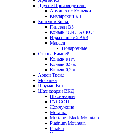
Арегак КЗ
Другие Производители
Армянские Коньяки
Кизлярский КЗ
Коньяк в Бочке
Гиневан ВЗ
Коньяк "СИС АЛКО"
Иджеванский ВКЗ
Мараси
Подарочные
Страна Камней
Коньяк в п/у
Коньяк 0,5 л.
Коньяк 0,2 л.
Аркон Трейд
Мргашен
Шаумян Вин
Шахназарян ВКД
Шахназарян
ГАЯСОН
Жемчужина
Мозаика
Mustang. Black Mountain
Platinum Mountain
Parakar