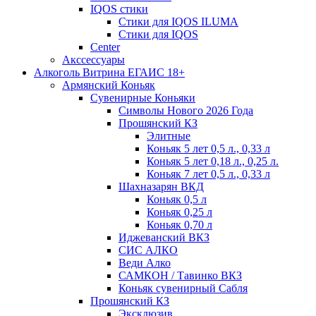
IQOS стики
Стики для IQOS ILUMA
Стики для IQOS
Сenter
Акссессуары
Алкоголь Витрина ЕГАИС 18+
Армянский Коньяк
Сувенирные Коньяки
Символы Нового 2026 Года
Прошянский КЗ
Элитные
Коньяк 5 лет 0,5 л., 0,33 л
Коньяк 5 лет 0,18 л., 0,25 л.
Коньяк 7 лет 0,5 л., 0,33 л
Шахназарян ВКД
Коньяк 0,5 л
Коньяк 0,25 л
Коньяк 0,70 л
Иджеванский ВКЗ
СИС АЛКО
Веди Алко
САМКОН / Тавинко ВКЗ
Коньяк сувенирный Сабля
Прошянский КЗ
Эксклюзив