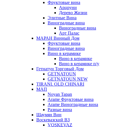
Фруктовые вина
Арцруни
Дерево Жизни
Элитные Вина
Виноградные вина
Виноградные вина
Арт Палас
МАРАН Винный Дом
Фруктовые вина
Виноградные вина
Вино в керамике
Вино в керамике
Вино в керамике п/у
Гетнатун Торговый Дом
GETNATOUN
GETNATOUN NEW
TIRANI. OLD CHINARI
МАП
Noyan Tapan
Arame Фруктовые вина
Arame Виноградные вина
Разные вина
Шаумян Вин
Воскевазский ВЗ
VOSKEVAZ