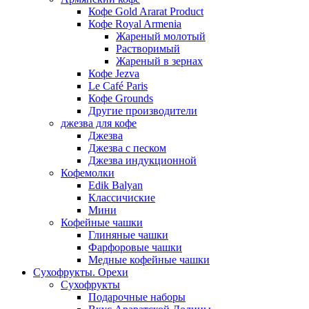
Кофе Gold Ararat Product
Кофе Royal Armenia
Жареный молотый
Растворимый
Жареный в зернах
Кофе Jezva
Le Café Paris
Кофе Grounds
Другие производители
джезва для кофе
Джезва
Джезва с песком
Джезва индукционной
Кофемолки
Edik Balyan
Классичиские
Мини
Кофейные чашки
Глиняные чашки
Фарфоровые чашки
Медные кофейные чашки
Сухофрукты. Орехи
Сухофрукты
Подарочные наборы