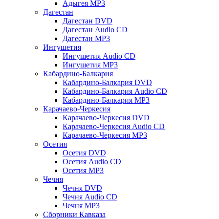
Адыгея MP3
Дагестан
Дагестан DVD
Дагестан Audio CD
Дагестан MP3
Ингушетия
Ингушетия Audio CD
Ингушетия MP3
Кабардино-Балкария
Кабардино-Балкария DVD
Кабардино-Балкария Audio CD
Кабардино-Балкария MP3
Карачаево-Черкесия
Карачаево-Черкесия DVD
Карачаево-Черкесия Audio CD
Карачаево-Черкесия MP3
Осетия
Осетия DVD
Осетия Audio CD
Осетия MP3
Чечня
Чечня DVD
Чечня Audio CD
Чечня MP3
Сборники Кавказа