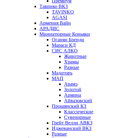
Премиум
Тавинко ВКЗ
TAVINKO
AGASI
Армения Вайн
АРАДИС
Миниатюрные Коньяки
Оганян Бренди
Мараси КД
СИС АЛКО
Животные
Храмы
Разные
Мадатовъ
МАП
Арамэ
Золотой
Армина
Айвазовский
Прошянский КЗ
Классические
Сувенирные
Грейт Велли АВКЗ
Иджеванский ВКЗ
Разные