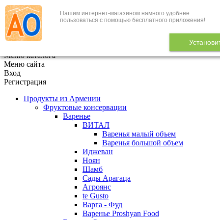
Нашим интернет-магазином намного удобнее
+7 (495) 646-888-1
пользоваться с помощью бесплатного приложения!
В корзине
0
товаров
Установи
x
Меню каталога
Меню сайта
Вход
Регистрация
Продукты из Армении
Фруктовые консервации
Варенье
ВИТАЛ
Варенья малый объем
Варенья большой объем
Иджеван
Ноян
Шамб
Сады Арагаца
Агроянс
te Gusto
Варга - Фуд
Варенье Proshyan Food