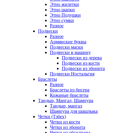
Этно жилетки
Этно шапки
Этно Подушки
Этно сумки
Разное
Подвески
Разное
Армянские буквы
Подвески маски
Подвески в машину
Подвески из дерева
Подвески из кости
Подвески из эбонита
Подвески Ностальгия
Браслеты
Разное
Браслеты из бисера
Кожаные браслеты
Тандыр, Мангал, Шампура
Тандыр, мангал
Шампура для шашлыка
Четки (Тзбех)
Четки из кости
Четки из эбонита
Четки из обсидиана