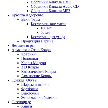
Сборники Кавказа DVD
Сборники Кавказа Audio CD
Сборники Кавказа MP3
Красота и здоровье
Ваки Фарм
Косметические масла
100 мл
50 мл
Косметика для ухода
Продукция Наринэ
Детские игры
Армянские Этно Ковры
Коврики
Половики
Ковры Модерн
3 D Ковры
Классические Ковры
Армянские Ковры
Одежда. Обувь
Шарфы и шапки
Футболки
Бейсболки
Этно масики балетки
О геноциде
Книги