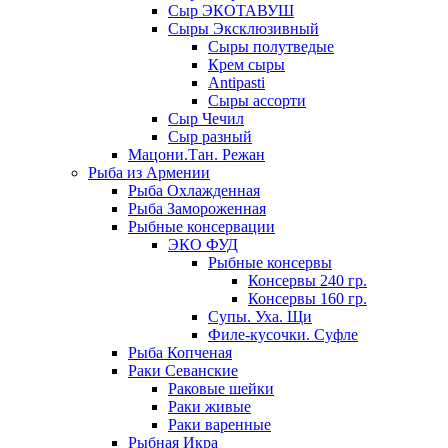
Сыр ЭКОТАВУШ
Сыры Эксклюзивный
Сыры полутведые
Крем сыры
Antipasti
Сыры ассорти
Сыр Чечил
Сыр разный
Мацони.Тан. Режан
Рыба из Армении
Рыба Охлажденная
Рыба Замороженная
Рыбные консервации
ЭКО ФУД
Рыбные консервы
Консервы 240 гр.
Консервы 160 гр.
Супы. Уха. Щи
Филе-кусочки. Суфле
Рыба Копченая
Раки Севанские
Раковые шейки
Раки живые
Раки варенные
Рыбная Икра