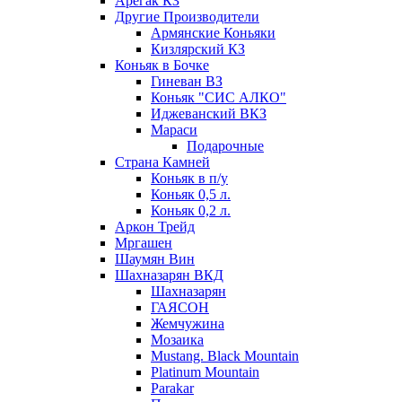
Арегак КЗ
Другие Производители
Армянские Коньяки
Кизлярский КЗ
Коньяк в Бочке
Гиневан ВЗ
Коньяк "СИС АЛКО"
Иджеванский ВКЗ
Мараси
Подарочные
Страна Камней
Коньяк в п/у
Коньяк 0,5 л.
Коньяк 0,2 л.
Аркон Трейд
Мргашен
Шаумян Вин
Шахназарян ВКД
Шахназарян
ГАЯСОН
Жемчужина
Мозаика
Mustang. Black Mountain
Platinum Mountain
Parakar