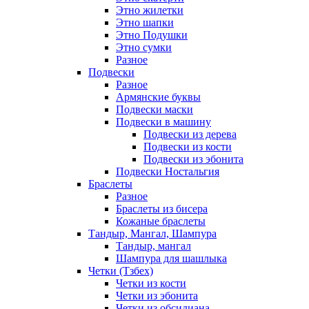
Этно жилетки
Этно шапки
Этно Подушки
Этно сумки
Разное
Подвески
Разное
Армянские буквы
Подвески маски
Подвески в машину
Подвески из дерева
Подвески из кости
Подвески из эбонита
Подвески Ностальгия
Браслеты
Разное
Браслеты из бисера
Кожаные браслеты
Тандыр, Мангал, Шампура
Тандыр, мангал
Шампура для шашлыка
Четки (Тзбех)
Четки из кости
Четки из эбонита
Четки из обсидиана