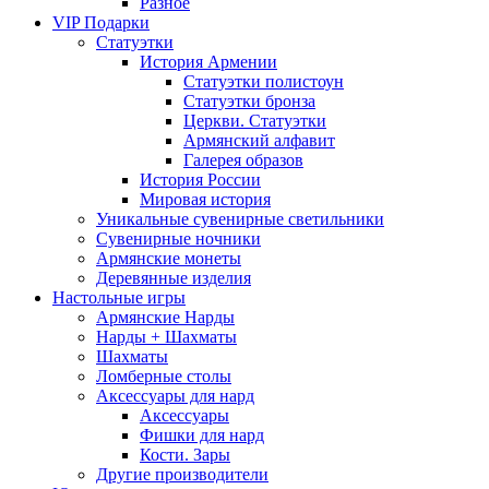
Разное
VIP Подарки
Статуэтки
История Армении
Статуэтки полистоун
Статуэтки бронза
Церкви. Статуэтки
Армянский алфавит
Галерея образов
История России
Мировая история
Уникальные сувенирные светильники
Сувенирные ночники
Армянские монеты
Деревянные изделия
Настольные игры
Армянские Нарды
Нарды + Шахматы
Шахматы
Ломберные столы
Аксессуары для нард
Аксессуары
Фишки для нард
Кости. Зары
Другие производители