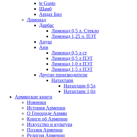
te Gusto
Шамб
Арцах Био
Лимонад
Дарбас
Лимонад 0,5 л. Стекло
Лимонад 1,25 л. ПЭТ
Ануш
Ани
Лимонад 0,5 л ст
Лимонад 0,5 л ПЭТ
Лимонад 1,0 л ПЭТ
Лимонад 1,5 л ПЭТ
Другие производители
Натахтари
Натахтари 0,5л
Натахтари 1,0л
Армянские книги
Новинки
История Армении
О Геноциде Армян
Книги об Армении
Иcкусство и культура
Поэзия Армении
Религия Армении