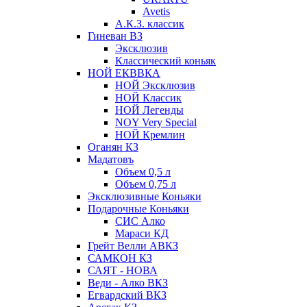
Avetis
А.К.З. классик
Гиневан ВЗ
Эксклюзив
Классический коньяк
НОЙ ЕКВВКА
НОЙ Эксклюзив
НОЙ Классик
НОЙ Легенды
NOY Very Speсial
НОЙ Кремлин
Оганян КЗ
Мадатовъ
Объем 0,5 л
Объем 0,75 л
Эксклюзивные Коньяки
Подарочные Коньяки
СИС Алко
Мараси КД
Грейт Велли АВКЗ
САМКОН КЗ
САЯТ - НОВА
Веди - Алко ВКЗ
Егвардский ВКЗ