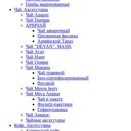
Грибы маринованные
Чай. Аксессуары
Чай Арарат
Чай Darman
АРМЧАЙ
Чай заварочный
Прозрачная фасовка
Армянский Тараз
Чай "IJEVAN". MASIS
Чай Агат
Чай Нане
Чай Гюмри
Чай Манана
Чай травяной
Био-сертифицированный
Весовой
Чай Meron berry
Чай Мега Арарат
Чай в пакете
Фильтр-пакетики
Гофроупаковка
Чай Амарас
Чайные аксессуары
Кофе. Аксессуары
Армянский кофе