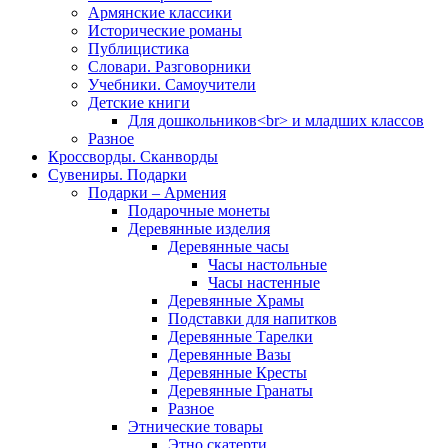
Армянские классики
Исторические романы
Публицистика
Словари. Разговорники
Учебники. Самоучители
Детские книги
Для дошкольников<br> и младших классов
Разное
Кроссворды. Сканворды
Сувениры. Подарки
Подарки – Армения
Подарочные монеты
Деревянные изделия
Деревянные часы
Часы настольные
Часы настенные
Деревянные Храмы
Подставки для напитков
Деревянные Тарелки
Деревянные Вазы
Деревянные Кресты
Деревянные Гранаты
Разное
Этнические товары
Этно скатерти