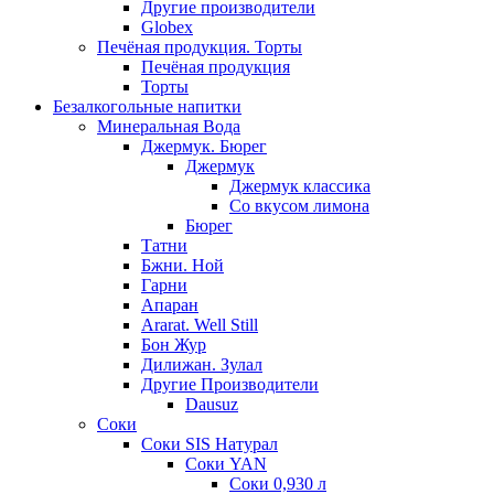
Другие производители
Globex
Печёная продукция. Торты
Печёная продукция
Торты
Безалкогольные напитки
Минеральная Вода
Джермук. Бюрег
Джермук
Джермук классика
Со вкусом лимона
Бюрег
Татни
Бжни. Ной
Гарни
Апаран
Ararat. Well Still
Бон Жур
Дилижан. Зулал
Другие Производители
Dausuz
Соки
Соки SIS Натурал
Соки YAN
Соки 0,930 л