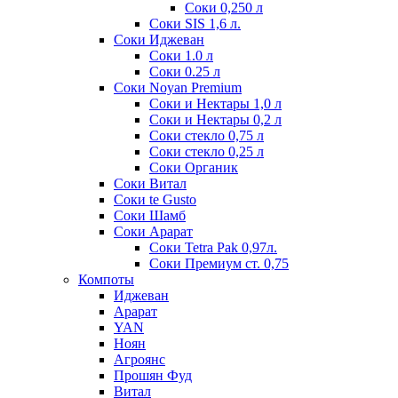
Соки 0,250 л
Соки SIS 1,6 л.
Соки Иджеван
Соки 1.0 л
Соки 0.25 л
Соки Noyan Premium
Соки и Нектары 1,0 л
Соки и Нектары 0,2 л
Соки стекло 0,75 л
Соки стекло 0,25 л
Соки Органик
Соки Витал
Соки te Gusto
Соки Шамб
Соки Арарат
Соки Tetra Pak 0,97л.
Соки Премиум ст. 0,75
Компоты
Иджеван
Арарат
YAN
Ноян
Агроянс
Прошян Фуд
Витал