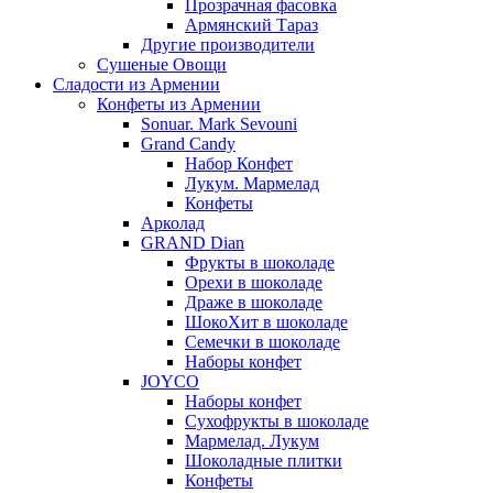
Прозрачная фасовка
Армянский Тараз
Другие производители
Сушеные Овощи
Сладости из Армении
Конфеты из Армении
Sonuar. Mark Sevouni
Grand Candy
Набор Конфет
Лукум. Мармелад
Конфеты
Арколад
GRAND Dian
Фрукты в шоколаде
Орехи в шоколаде
Драже в шоколаде
ШокоХит в шоколаде
Семечки в шоколаде
Наборы конфет
JOYCO
Наборы конфет
Сухофрукты в шоколаде
Мармелад. Лукум
Шоколадные плитки
Конфеты