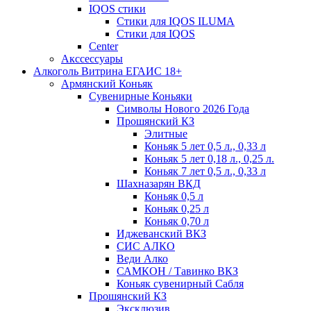
IQOS стики
Стики для IQOS ILUMA
Стики для IQOS
Сenter
Акссессуары
Алкоголь Витрина ЕГАИС 18+
Армянский Коньяк
Сувенирные Коньяки
Символы Нового 2026 Года
Прошянский КЗ
Элитные
Коньяк 5 лет 0,5 л., 0,33 л
Коньяк 5 лет 0,18 л., 0,25 л.
Коньяк 7 лет 0,5 л., 0,33 л
Шахназарян ВКД
Коньяк 0,5 л
Коньяк 0,25 л
Коньяк 0,70 л
Иджеванский ВКЗ
СИС АЛКО
Веди Алко
САМКОН / Тавинко ВКЗ
Коньяк сувенирный Сабля
Прошянский КЗ
Эксклюзив