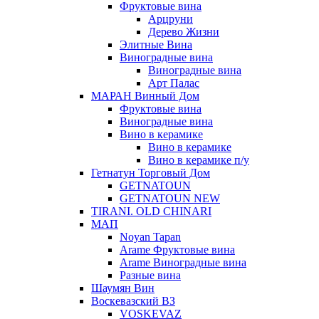
Фруктовые вина
Арцруни
Дерево Жизни
Элитные Вина
Виноградные вина
Виноградные вина
Арт Палас
МАРАН Винный Дом
Фруктовые вина
Виноградные вина
Вино в керамике
Вино в керамике
Вино в керамике п/у
Гетнатун Торговый Дом
GETNATOUN
GETNATOUN NEW
TIRANI. OLD CHINARI
МАП
Noyan Tapan
Arame Фруктовые вина
Arame Виноградные вина
Разные вина
Шаумян Вин
Воскевазский ВЗ
VOSKEVAZ