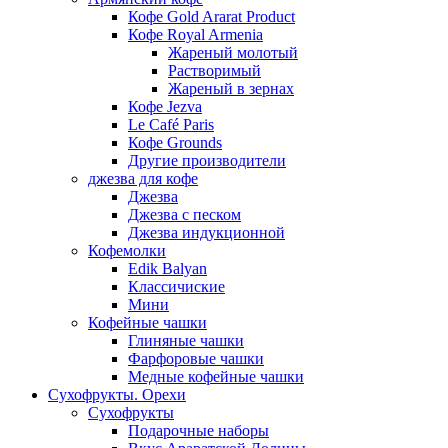
Кофе Gold Ararat Product
Кофе Royal Armenia
Жареный молотый
Растворимый
Жареный в зернах
Кофе Jezva
Le Café Paris
Кофе Grounds
Другие производители
джезва для кофе
Джезва
Джезва с песком
Джезва индукционной
Кофемолки
Edik Balyan
Классичиские
Мини
Кофейные чашки
Глиняные чашки
Фарфоровые чашки
Медные кофейные чашки
Сухофрукты. Орехи
Сухофрукты
Подарочные наборы