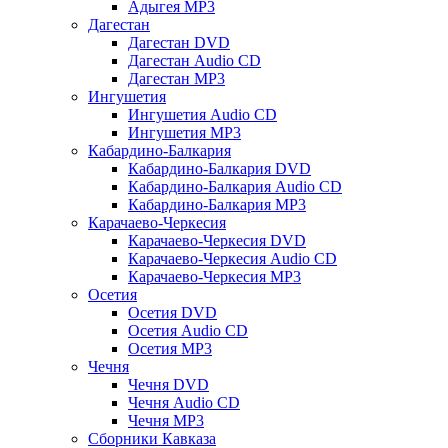
Адыгея MP3
Дагестан
Дагестан DVD
Дагестан Audio CD
Дагестан MP3
Ингушетия
Ингушетия Audio CD
Ингушетия MP3
Кабардино-Балкария
Кабардино-Балкария DVD
Кабардино-Балкария Audio CD
Кабардино-Балкария MP3
Карачаево-Черкесия
Карачаево-Черкесия DVD
Карачаево-Черкесия Audio CD
Карачаево-Черкесия MP3
Осетия
Осетия DVD
Осетия Audio CD
Осетия MP3
Чечня
Чечня DVD
Чечня Audio CD
Чечня MP3
Сборники Кавказа