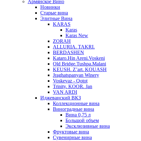
Армянское Вино
Новинки
Старые вина
Элитные Вина
KARAS
Karas
Karas New
ZORAH
ALLURIA. TAKRI.
BERDASHEN
Kataro.Hin Areni.Voskeni
Old Bridge.Tushpa.Malani
KEUSH. Z’art. KOUASH
Jraghatspanyan Winery
Voskevaz - Qotot
Trinity. KOOR. Jan
VAN ARDI
Иджеванский ВКЗ
Коллекционные вина
Виноградные вина
Вина 0,75 л
Большой объем
Эксклюзивные вина
Фруктовые вина
Cувенирные вина