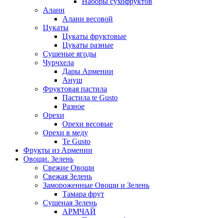
Наборы сухофруктов
Алани
Алани весовой
Цукаты
Цукаты фруктовые
Цукаты разные
Сушеные ягоды
Чурчхела
Дары Армении
Ануш
Фруктовая пастила
Пастила te Gusto
Разное
Орехи
Орехи весовые
Орехи в меду
Te Gusto
Фрукты из Армении
Овощи. Зелень
Свежие Овощи
Свежая Зелень
Замороженные Овощи и Зелень
Тамара фрут
Сушеная Зелень
АРМЧАЙ