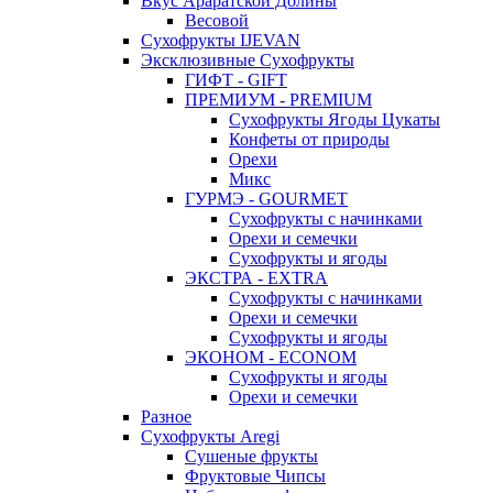
Вкус Араратской Долины
Весовой
Сухофрукты IJEVAN
Эксклюзивные Сухофрукты
ГИФТ - GIFT
ПРЕМИУМ - PREMIUM
Сухофрукты Ягоды Цукаты
Конфеты от природы
Орехи
Микс
ГУРМЭ - GOURMET
Сухофрукты с начинками
Орехи и семечки
Сухофрукты и ягоды
ЭКСТРА - EXTRA
Сухофрукты с начинками
Орехи и семечки
Сухофрукты и ягоды
ЭКОНОМ - ECONOM
Сухофрукты и ягоды
Орехи и семечки
Разное
Сухофрукты Aregi
Сушеные фрукты
Фруктовые Чипсы