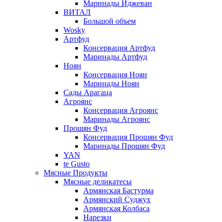
Маринады Иджеван
ВИТАЛ
Большой объем
Wosky
Артфуд
Консервация Артфуд
Маринады Артфуд
Ноян
Консервация Ноян
Маринады Ноян
Сады Арагаца
Агроянс
Консервация Агроянс
Маринады Агроянс
Прошян Фуд
Консервация Прошян Фуд
Маринады Прошян Фуд
YAN
te Gusto
Мясные Продукты
Мясные деликатесы
Армянская Бастурма
Армянский Суджух
Армянская Колбаса
Нарезки