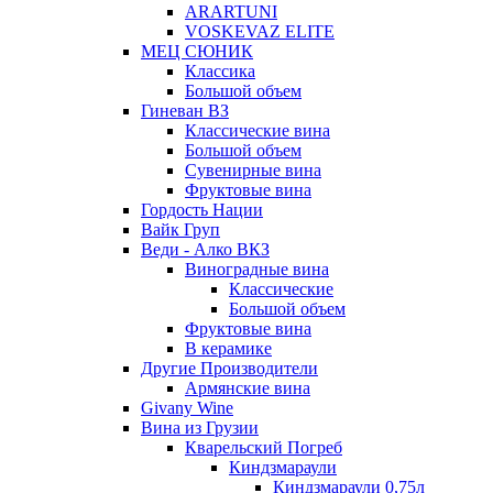
ARARTUNI
VOSKEVAZ ELITE
МЕЦ СЮНИК
Классика
Большой объем
Гиневан ВЗ
Классические вина
Большой объем
Сувенирные вина
Фруктовые вина
Гордость Нации
Вайк Груп
Веди - Алко ВКЗ
Виноградные вина
Классические
Большой объем
Фруктовые вина
В керамике
Другие Производители
Армянские вина
Givany Wine
Вина из Грузии
Кварельский Погреб
Киндзмараули
Киндзмараули 0,75л