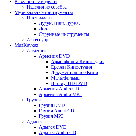
Ювелирные изделия
Изделия из серебра
Музыкальные инструменты
Инструменты
Дудук. Шви. Зурна.
Доол
Струнные инструменты
Аксессуары
MuzKavkaz
Армения
Армения DVD
Арменфильм Киностудия
Ереван Киностудия
Документальное Кино
Мультфильмы
Blu-ray. HD DVD
Армения Audio CD
Армения Audio MP3
Грузия
Грузия DVD
Грузия Audio CD
Грузия MP3
Адыгея
Адыгея DVD
Адыгея Audio CD