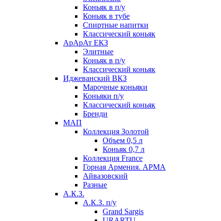
Коньяк в п/у
Коньяк в тубе
Спиртные напитки
Классический коньяк
АрАрАт ЕКЗ
Элитные
Коньяк в п/у
Классический коньяк
Иджеванский ВКЗ
Марочные коньяки
Коньяки п/у
Классический коньяк
Бренди
МАП
Коллекция Золотой
Объем 0,5 л
Коньяк 0,7 л
Коллекция France
Горная Армения. АРМА
Айвазовский
Разные
А.К.З.
А.К.З. п/у
Grand Sargis
URARTU