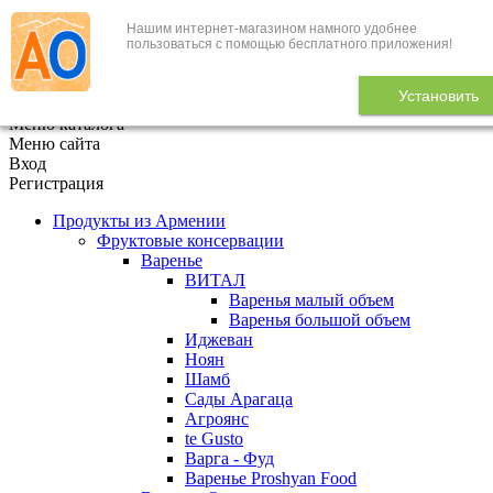
Нашим интернет-магазином намного удобнее
+7 (495) 646-888-1
пользоваться с помощью бесплатного приложения!
В корзине
0
товаров
Установить
x
Меню каталога
Меню сайта
Вход
Регистрация
Продукты из Армении
Фруктовые консервации
Варенье
ВИТАЛ
Варенья малый объем
Варенья большой объем
Иджеван
Ноян
Шамб
Сады Арагаца
Агроянс
te Gusto
Варга - Фуд
Варенье Proshyan Food