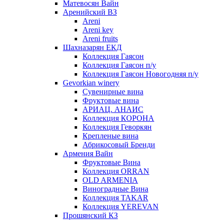
Матевосян Вайн
Аренийский ВЗ
Areni
Areni key
Areni fruits
Шахназарян ЕКД
Коллекция Гаясон
Коллекция Гаясон п/у
Коллекция Гаясон Новогодняя п/у
Gevorkian winery
Сувенирные вина
Фруктовые вина
АРИАЦ. АНАИС
Коллекция КОРОНА
Коллекция Геворкян
Крепленые вина
Абрикосовый Бренди
Армения Вайн
Фруктовые Вина
Коллекция ORRAN
OLD ARMENIA
Виноградные Вина
Коллекция TAKAR
Коллекция YEREVAN
Прошянский КЗ