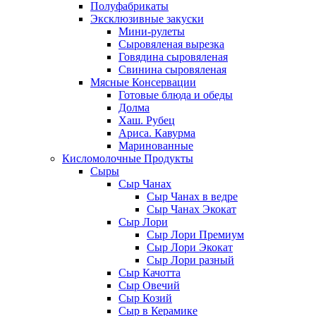
Полуфабрикаты
Эксклюзивные закуски
Мини-рулеты
Сыровяленая вырезка
Говядина сыровяленая
Свинина сыровяленая
Мясные Консервации
Готовые блюда и обеды
Долма
Хаш. Рубец
Ариса. Кавурма
Маринованные
Кисломолочные Продукты
Сыры
Сыр Чанах
Сыр Чанах в ведре
Сыр Чанах Экокат
Сыр Лори
Сыр Лори Премиум
Сыр Лори Экокат
Сыр Лори разный
Сыр Качотта
Сыр Овечий
Сыр Козий
Сыр в Керамике