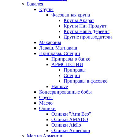
Бакалея
Крупы
Фасованная крупа
Крупы Арарат
Крупы Нат Продукт
Крупы Наша Деревня
Другие производители
Макароны
Лаваш. Матнакаш
Приправы. Специи
Приправы в банке
АРМСПЕЦИИ
Приправы
Специи
Приправы в фасовке
Hamove
Консервированные бобы
Соусы
Масло
Оливки
Оливки "Arm Eco"
Оливки AMADO
Оливки Aiello
Оливки Armenium
Мед из Армении