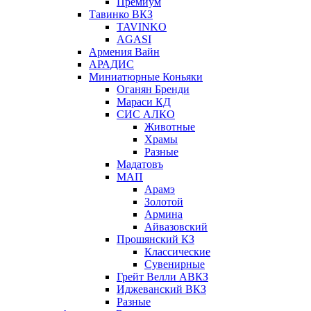
Премиум
Тавинко ВКЗ
TAVINKO
AGASI
Армения Вайн
АРАДИС
Миниатюрные Коньяки
Оганян Бренди
Мараси КД
СИС АЛКО
Животные
Храмы
Разные
Мадатовъ
МАП
Арамэ
Золотой
Армина
Айвазовский
Прошянский КЗ
Классические
Сувенирные
Грейт Велли АВКЗ
Иджеванский ВКЗ
Разные