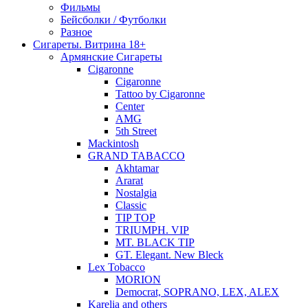
Фильмы
Бейсболки / Футболки
Разное
Сигареты. Витрина 18+
Армянские Сигареты
Cigaronne
Cigaronne
Tattoo by Cigaronne
Center
AMG
5th Street
Mackintosh
GRAND TABACCO
Akhtamar
Ararat
Nostalgia
Classic
TIP TOP
TRIUMPH. VIP
MT. BLACK TIP
GT. Elegant. New Bleck
Lex Tobacco
MORION
Democrat, SOPRANO, LEX, ALEX
Karelia and others