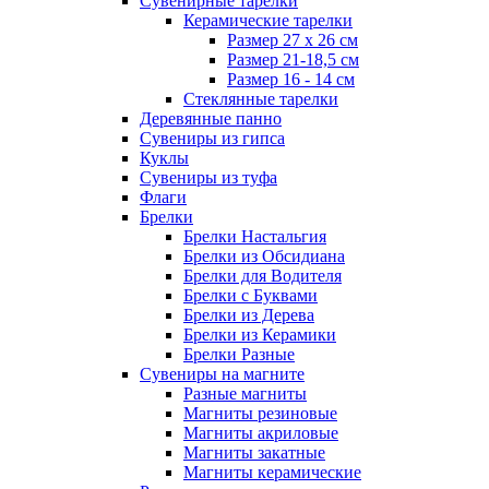
Сувенирные тарелки
Керамические тарелки
Размер 27 х 26 см
Размер 21-18,5 см
Размер 16 - 14 см
Стеклянные тарелки
Деревянные панно
Сувениры из гипса
Куклы
Сувениры из туфа
Флаги
Брелки
Брелки Настальгия
Брелки из Обсидиана
Брелки для Водителя
Брелки с Буквами
Брелки из Дерева
Брелки из Керамики
Брелки Разные
Сувениры на магните
Разные магниты
Магниты резиновые
Магниты акриловые
Магниты закатные
Магниты керамические