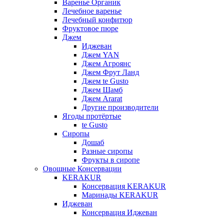
Варенье Органик
Лечебное варенье
Лечебный конфитюр
Фруктовое пюре
Джем
Иджеван
Джем YAN
Джем Агроянс
Джем Фрут Ланд
Джем te Gusto
Джем Шамб
Джем Ararat
Другие производители
Ягоды протёртые
te Gusto
Сиропы
Дошаб
Разные сиропы
Фрукты в сиропе
Овощные Консервации
KERAKUR
Консервация KERAKUR
Маринады KERAKUR
Иджеван
Консервация Иджеван