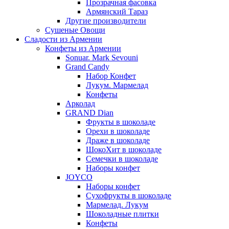
Прозрачная фасовка
Армянский Тараз
Другие производители
Сушеные Овощи
Сладости из Армении
Конфеты из Армении
Sonuar. Mark Sevouni
Grand Candy
Набор Конфет
Лукум. Мармелад
Конфеты
Арколад
GRAND Dian
Фрукты в шоколаде
Орехи в шоколаде
Драже в шоколаде
ШокоХит в шоколаде
Семечки в шоколаде
Наборы конфет
JOYCO
Наборы конфет
Сухофрукты в шоколаде
Мармелад. Лукум
Шоколадные плитки
Конфеты