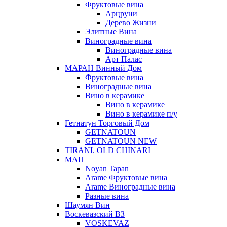
Фруктовые вина
Арцруни
Дерево Жизни
Элитные Вина
Виноградные вина
Виноградные вина
Арт Палас
МАРАН Винный Дом
Фруктовые вина
Виноградные вина
Вино в керамике
Вино в керамике
Вино в керамике п/у
Гетнатун Торговый Дом
GETNATOUN
GETNATOUN NEW
TIRANI. OLD CHINARI
МАП
Noyan Tapan
Arame Фруктовые вина
Arame Виноградные вина
Разные вина
Шаумян Вин
Воскевазский ВЗ
VOSKEVAZ