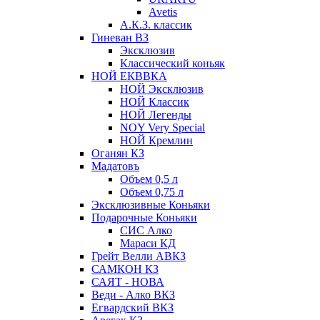
Avetis
А.К.З. классик
Гиневан ВЗ
Эксклюзив
Классический коньяк
НОЙ ЕКВВКА
НОЙ Эксклюзив
НОЙ Классик
НОЙ Легенды
NOY Very Speсial
НОЙ Кремлин
Оганян КЗ
Мадатовъ
Объем 0,5 л
Объем 0,75 л
Эксклюзивные Коньяки
Подарочные Коньяки
СИС Алко
Мараси КД
Грейт Велли АВКЗ
САМКОН КЗ
САЯТ - НОВА
Веди - Алко ВКЗ
Егвардский ВКЗ