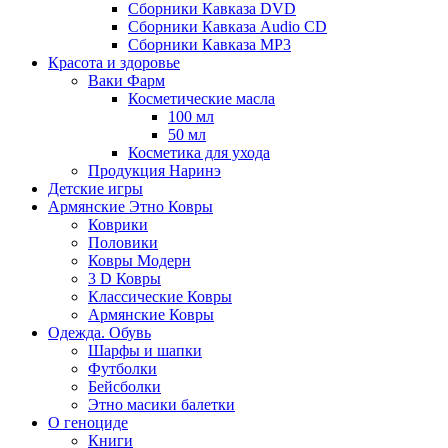
Сборники Кавказа DVD
Сборники Кавказа Audio CD
Сборники Кавказа MP3
Красота и здоровье
Ваки Фарм
Косметические масла
100 мл
50 мл
Косметика для ухода
Продукция Наринэ
Детские игры
Армянские Этно Ковры
Коврики
Половики
Ковры Модерн
3 D Ковры
Классические Ковры
Армянские Ковры
Одежда. Обувь
Шарфы и шапки
Футболки
Бейсболки
Этно масики балетки
О геноциде
Книги