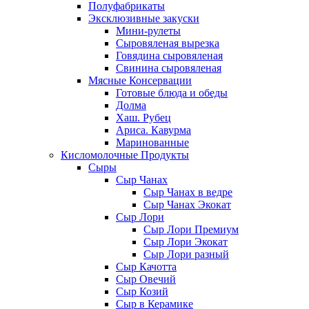
Полуфабрикаты
Эксклюзивные закуски
Мини-рулеты
Сыровяленая вырезка
Говядина сыровяленая
Свинина сыровяленая
Мясные Консервации
Готовые блюда и обеды
Долма
Хаш. Рубец
Ариса. Кавурма
Маринованные
Кисломолочные Продукты
Сыры
Сыр Чанах
Сыр Чанах в ведре
Сыр Чанах Экокат
Сыр Лори
Сыр Лори Премиум
Сыр Лори Экокат
Сыр Лори разный
Сыр Качотта
Сыр Овечий
Сыр Козий
Сыр в Керамике