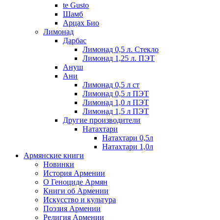
te Gusto
Шамб
Арцах Био
Лимонад
Дарбас
Лимонад 0,5 л. Стекло
Лимонад 1,25 л. ПЭТ
Ануш
Ани
Лимонад 0,5 л ст
Лимонад 0,5 л ПЭТ
Лимонад 1,0 л ПЭТ
Лимонад 1,5 л ПЭТ
Другие производители
Натахтари
Натахтари 0,5л
Натахтари 1,0л
Армянские книги
Новинки
История Армении
О Геноциде Армян
Книги об Армении
Иcкусство и культура
Поэзия Армении
Религия Армении