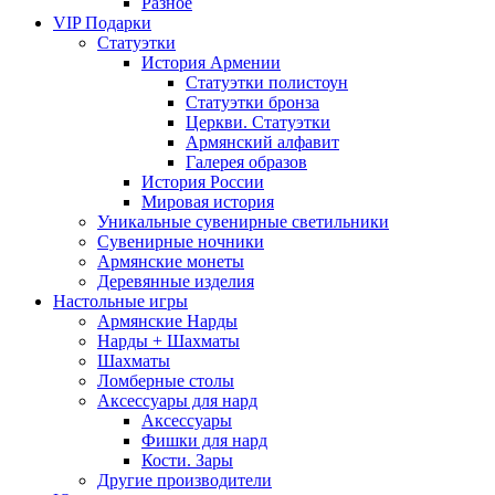
Разное
VIP Подарки
Статуэтки
История Армении
Статуэтки полистоун
Статуэтки бронза
Церкви. Статуэтки
Армянский алфавит
Галерея образов
История России
Мировая история
Уникальные сувенирные светильники
Сувенирные ночники
Армянские монеты
Деревянные изделия
Настольные игры
Армянские Нарды
Нарды + Шахматы
Шахматы
Ломберные столы
Аксессуары для нард
Аксессуары
Фишки для нард
Кости. Зары
Другие производители