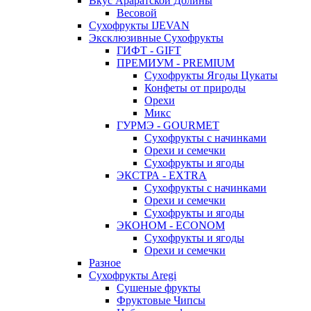
Вкус Араратской Долины
Весовой
Сухофрукты IJEVAN
Эксклюзивные Сухофрукты
ГИФТ - GIFT
ПРЕМИУМ - PREMIUM
Сухофрукты Ягоды Цукаты
Конфеты от природы
Орехи
Микс
ГУРМЭ - GOURMET
Сухофрукты с начинками
Орехи и семечки
Сухофрукты и ягоды
ЭКСТРА - EXTRA
Сухофрукты с начинками
Орехи и семечки
Сухофрукты и ягоды
ЭКОНОМ - ECONOM
Сухофрукты и ягоды
Орехи и семечки
Разное
Сухофрукты Aregi
Сушеные фрукты
Фруктовые Чипсы