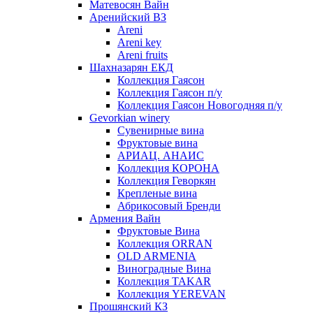
Матевосян Вайн
Аренийский ВЗ
Areni
Areni key
Areni fruits
Шахназарян ЕКД
Коллекция Гаясон
Коллекция Гаясон п/у
Коллекция Гаясон Новогодняя п/у
Gevorkian winery
Сувенирные вина
Фруктовые вина
АРИАЦ. АНАИС
Коллекция КОРОНА
Коллекция Геворкян
Крепленые вина
Абрикосовый Бренди
Армения Вайн
Фруктовые Вина
Коллекция ORRAN
OLD ARMENIA
Виноградные Вина
Коллекция TAKAR
Коллекция YEREVAN
Прошянский КЗ