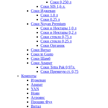
Соки 0,250 л
Соки SIS 1,6 л.
Соки Иджеван
Соки 1.0 л
Соки 0.25 л
Соки Noyan Premium
Соки и Нектары 1,0 л
Соки и Нектары 0,2 л
Соки стекло 0,75 л
Соки стекло 0,25 л
Соки Органик
Соки Витал
Соки te Gusto
Соки Шамб
Соки Арарат
Соки Tetra Pak 0,97л.
Соки Премиум ст. 0,75
Компоты
Иджеван
Арарат
YAN
Ноян
Агроянс
Прошян Фуд
Витал