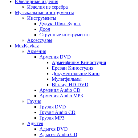
Ювелирные изделия
Изделия из серебра
Музыкальные инструменты
Инструменты
Дудук. Шви. Зурна.
Доол
Струнные инструменты
Аксессуары
MuzKavkaz
Армения
Армения DVD
Арменфильм Киностудия
Ереван Киностудия
Документальное Кино
Мультфильмы
Blu-ray. HD DVD
Армения Audio CD
Армения Audio MP3
Грузия
Грузия DVD
Грузия Audio CD
Грузия MP3
Адыгея
Адыгея DVD
Адыгея Audio CD