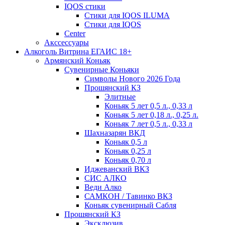
IQOS стики
Стики для IQOS ILUMA
Стики для IQOS
Сenter
Акссессуары
Алкоголь Витрина ЕГАИС 18+
Армянский Коньяк
Сувенирные Коньяки
Символы Нового 2026 Года
Прошянский КЗ
Элитные
Коньяк 5 лет 0,5 л., 0,33 л
Коньяк 5 лет 0,18 л., 0,25 л.
Коньяк 7 лет 0,5 л., 0,33 л
Шахназарян ВКД
Коньяк 0,5 л
Коньяк 0,25 л
Коньяк 0,70 л
Иджеванский ВКЗ
СИС АЛКО
Веди Алко
САМКОН / Тавинко ВКЗ
Коньяк сувенирный Сабля
Прошянский КЗ
Эксклюзив