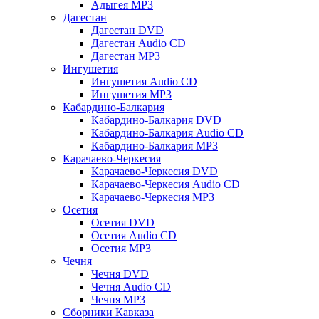
Адыгея MP3
Дагестан
Дагестан DVD
Дагестан Audio CD
Дагестан MP3
Ингушетия
Ингушетия Audio CD
Ингушетия MP3
Кабардино-Балкария
Кабардино-Балкария DVD
Кабардино-Балкария Audio CD
Кабардино-Балкария MP3
Карачаево-Черкесия
Карачаево-Черкесия DVD
Карачаево-Черкесия Audio CD
Карачаево-Черкесия MP3
Осетия
Осетия DVD
Осетия Audio CD
Осетия MP3
Чечня
Чечня DVD
Чечня Audio CD
Чечня MP3
Сборники Кавказа