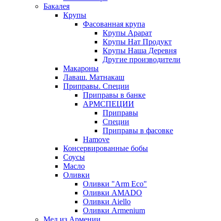
Бакалея
Крупы
Фасованная крупа
Крупы Арарат
Крупы Нат Продукт
Крупы Наша Деревня
Другие производители
Макароны
Лаваш. Матнакаш
Приправы. Специи
Приправы в банке
АРМСПЕЦИИ
Приправы
Специи
Приправы в фасовке
Hamove
Консервированные бобы
Соусы
Масло
Оливки
Оливки "Arm Eco"
Оливки AMADO
Оливки Aiello
Оливки Armenium
Мед из Армении