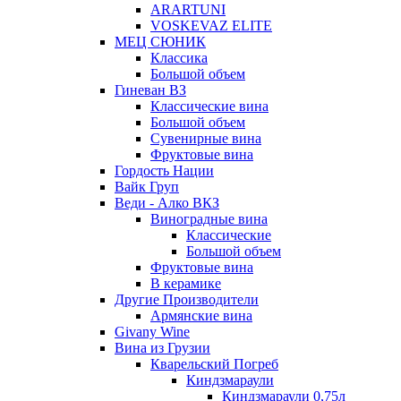
ARARTUNI
VOSKEVAZ ELITE
МЕЦ СЮНИК
Классика
Большой объем
Гиневан ВЗ
Классические вина
Большой объем
Сувенирные вина
Фруктовые вина
Гордость Нации
Вайк Груп
Веди - Алко ВКЗ
Виноградные вина
Классические
Большой объем
Фруктовые вина
В керамике
Другие Производители
Армянские вина
Givany Wine
Вина из Грузии
Кварельский Погреб
Киндзмараули
Киндзмараули 0,75л