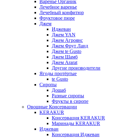
Варенье Органик
Лечебное варенье
Лечебный конфитюр
Фруктовое пюре
Джем
Иджеван
Джем YAN
Джем Агроянс
Джем Фрут Ланд
Джем te Gusto
Джем Шамб
Джем Ararat
Другие производители
Ягоды протёртые
te Gusto
Сиропы
Дошаб
Разные сиропы
Фрукты в сиропе
Овощные Консервации
KERAKUR
Консервация KERAKUR
Маринады KERAKUR
Иджеван
Консервация Иджеван