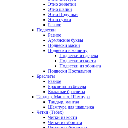
Этно жилетки
Этно шапки
Этно Подушки
Этно сумки
Разное
Подвески
Разное
Армянские буквы
Подвески маски
Подвески в машину
Подвески из дерева
Подвески из кости
Подвески из эбонита
Подвески Ностальгия
Браслеты
Разное
Браслеты из бисера
Кожаные браслеты
Тандыр, Мангал, Шампура
Тандыр, мангал
Шампура для шашлыка
Четки (Тзбех)
Четки из кости
Четки из эбонита
Четки из обсидиана