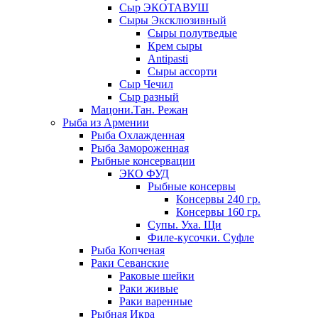
Сыр ЭКОТАВУШ
Сыры Эксклюзивный
Сыры полутведые
Крем сыры
Antipasti
Сыры ассорти
Сыр Чечил
Сыр разный
Мацони.Тан. Режан
Рыба из Армении
Рыба Охлажденная
Рыба Замороженная
Рыбные консервации
ЭКО ФУД
Рыбные консервы
Консервы 240 гр.
Консервы 160 гр.
Супы. Уха. Щи
Филе-кусочки. Суфле
Рыба Копченая
Раки Севанские
Раковые шейки
Раки живые
Раки варенные
Рыбная Икра