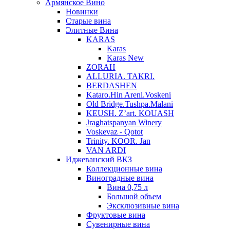
Армянское Вино
Новинки
Старые вина
Элитные Вина
KARAS
Karas
Karas New
ZORAH
ALLURIA. TAKRI.
BERDASHEN
Kataro.Hin Areni.Voskeni
Old Bridge.Tushpa.Malani
KEUSH. Z’art. KOUASH
Jraghatspanyan Winery
Voskevaz - Qotot
Trinity. KOOR. Jan
VAN ARDI
Иджеванский ВКЗ
Коллекционные вина
Виноградные вина
Вина 0,75 л
Большой объем
Эксклюзивные вина
Фруктовые вина
Cувенирные вина