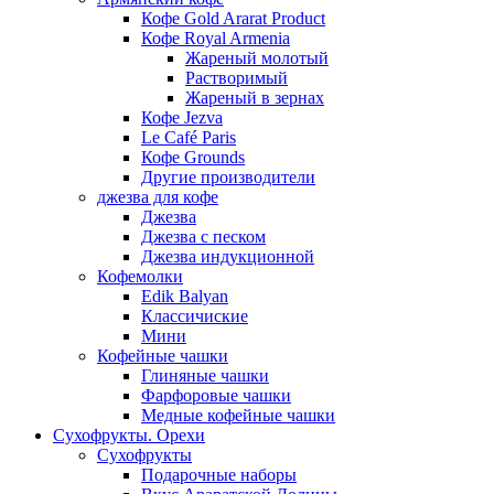
Кофе Gold Ararat Product
Кофе Royal Armenia
Жареный молотый
Растворимый
Жареный в зернах
Кофе Jezva
Le Café Paris
Кофе Grounds
Другие производители
джезва для кофе
Джезва
Джезва с песком
Джезва индукционной
Кофемолки
Edik Balyan
Классичиские
Мини
Кофейные чашки
Глиняные чашки
Фарфоровые чашки
Медные кофейные чашки
Сухофрукты. Орехи
Сухофрукты
Подарочные наборы