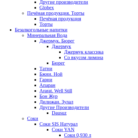
Другие производители
Globex
Печёная продукция. Торты
Печёная продукция
Торты
Безалкогольные напитки
Минеральная Вода
Джермук. Бюрег
Джермук
Джермук классика
Со вкусом лимона
Бюрег
Татни
Бжни. Ной
Гарни
Апаран
Ararat. Well Still
Бон Жур
Дилижан. Зулал
Другие Производители
Dausuz
Соки
Соки SIS Натурал
Соки YAN
Соки 0,930 л