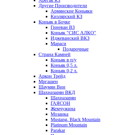
Арегак КЗ
Другие Производители
Армянские Коньяки
Кизлярский КЗ
Коньяк в Бочке
Гиневан ВЗ
Коньяк "СИС АЛКО"
Иджеванский ВКЗ
Мараси
Подарочные
Страна Камней
Коньяк в п/у
Коньяк 0,5 л.
Коньяк 0,2 л.
Аркон Трейд
Мргашен
Шаумян Вин
Шахназарян ВКД
Шахназарян
ГАЯСОН
Жемчужина
Мозаика
Mustang. Black Mountain
Platinum Mountain
Parakar