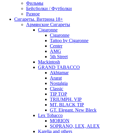
Фильмы
Бейсболки / Футболки
Разное
Сигареты. Витрина 18+
Армянские Сигареты
Cigaronne
Cigaronne
Tattoo by Cigaronne
Center
AMG
5th Street
Mackintosh
GRAND TABACCO
Akhtamar
Ararat
Nostalgia
Classic
TIP TOP
TRIUMPH. VIP
MT. BLACK TIP
GT. Elegant. New Bleck
Lex Tobacco
MORION
SOPRANO, LEX, ALEX
Karelia and others