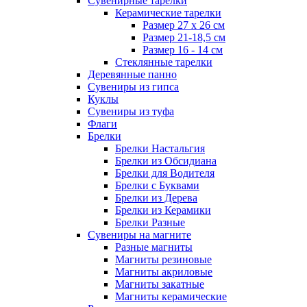
Сувенирные тарелки
Керамические тарелки
Размер 27 х 26 см
Размер 21-18,5 см
Размер 16 - 14 см
Стеклянные тарелки
Деревянные панно
Сувениры из гипса
Куклы
Сувениры из туфа
Флаги
Брелки
Брелки Настальгия
Брелки из Обсидиана
Брелки для Водителя
Брелки с Буквами
Брелки из Дерева
Брелки из Керамики
Брелки Разные
Сувениры на магните
Разные магниты
Магниты резиновые
Магниты акриловые
Магниты закатные
Магниты керамические