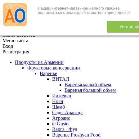
Нашим интернет-магазином намного удобнее
+7 (495) 646-888-1
пользоваться с помощью бесплатного приложения!
В корзине
0
товаров
Установи
x
Меню каталога
Меню сайта
Вход
Регистрация
Продукты из Армении
Фруктовые консервации
Варенье
ВИТАЛ
Варенья малый объем
Варенья большой объем
Иджеван
Ноян
Шамб
Сады Арагаца
Агроянс
te Gusto
Варга - Фуд
Варенье Proshyan Food