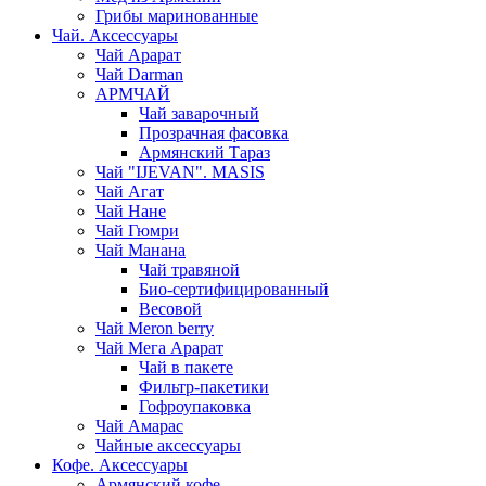
Грибы маринованные
Чай. Аксессуары
Чай Арарат
Чай Darman
АРМЧАЙ
Чай заварочный
Прозрачная фасовка
Армянский Тараз
Чай "IJEVAN". MASIS
Чай Агат
Чай Нане
Чай Гюмри
Чай Манана
Чай травяной
Био-сертифицированный
Весовой
Чай Meron berry
Чай Мега Арарат
Чай в пакете
Фильтр-пакетики
Гофроупаковка
Чай Амарас
Чайные аксессуары
Кофе. Аксессуары
Армянский кофе