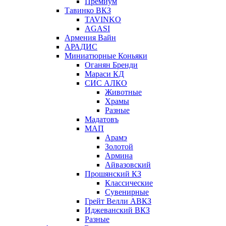
Премиум
Тавинко ВКЗ
TAVINKO
AGASI
Армения Вайн
АРАДИС
Миниатюрные Коньяки
Оганян Бренди
Мараси КД
СИС АЛКО
Животные
Храмы
Разные
Мадатовъ
МАП
Арамэ
Золотой
Армина
Айвазовский
Прошянский КЗ
Классические
Сувенирные
Грейт Велли АВКЗ
Иджеванский ВКЗ
Разные