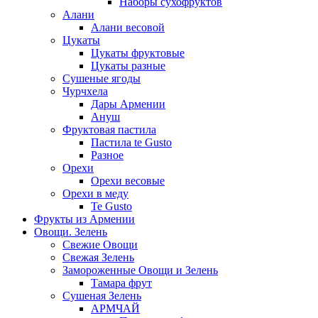
Наборы сухофруктов
Алани
Алани весовой
Цукаты
Цукаты фруктовые
Цукаты разные
Сушеные ягоды
Чурчхела
Дары Армении
Ануш
Фруктовая пастила
Пастила te Gusto
Разное
Орехи
Орехи весовые
Орехи в меду
Te Gusto
Фрукты из Армении
Овощи. Зелень
Свежие Овощи
Свежая Зелень
Замороженные Овощи и Зелень
Тамара фрут
Сушеная Зелень
АРМЧАЙ