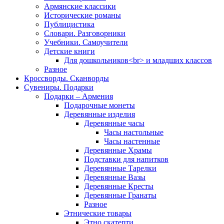
Армянские классики
Исторические романы
Публицистика
Словари. Разговорники
Учебники. Самоучители
Детские книги
Для дошкольников<br> и младших классов
Разное
Кроссворды. Сканворды
Сувениры. Подарки
Подарки – Армения
Подарочные монеты
Деревянные изделия
Деревянные часы
Часы настольные
Часы настенные
Деревянные Храмы
Подставки для напитков
Деревянные Тарелки
Деревянные Вазы
Деревянные Кресты
Деревянные Гранаты
Разное
Этнические товары
Этно скатерти