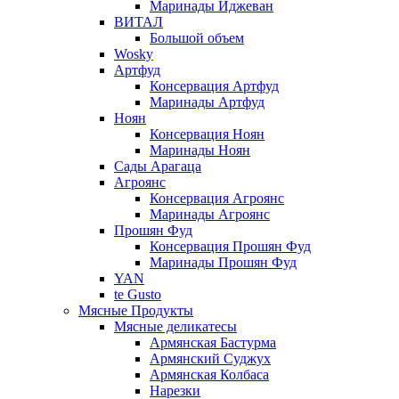
Маринады Иджеван
ВИТАЛ
Большой объем
Wosky
Артфуд
Консервация Артфуд
Маринады Артфуд
Ноян
Консервация Ноян
Маринады Ноян
Сады Арагаца
Агроянс
Консервация Агроянс
Маринады Агроянс
Прошян Фуд
Консервация Прошян Фуд
Маринады Прошян Фуд
YAN
te Gusto
Мясные Продукты
Мясные деликатесы
Армянская Бастурма
Армянский Суджух
Армянская Колбаса
Нарезки