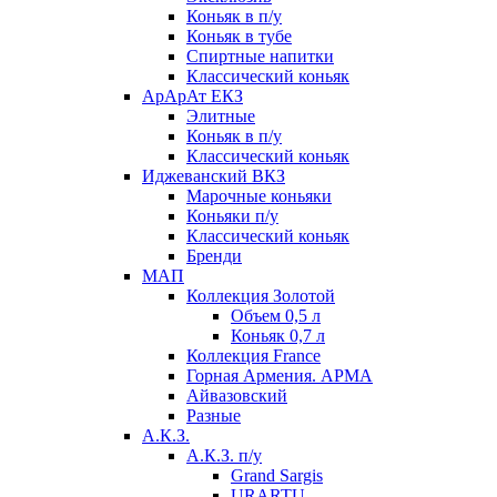
Коньяк в п/у
Коньяк в тубе
Спиртные напитки
Классический коньяк
АрАрАт ЕКЗ
Элитные
Коньяк в п/у
Классический коньяк
Иджеванский ВКЗ
Марочные коньяки
Коньяки п/у
Классический коньяк
Бренди
МАП
Коллекция Золотой
Объем 0,5 л
Коньяк 0,7 л
Коллекция France
Горная Армения. АРМА
Айвазовский
Разные
А.К.З.
А.К.З. п/у
Grand Sargis
URARTU