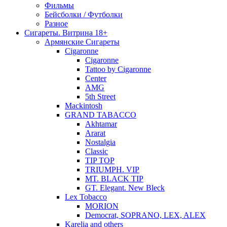
Фильмы
Бейсболки / Футболки
Разное
Сигареты. Витрина 18+
Армянские Сигареты
Cigaronne
Cigaronne
Tattoo by Cigaronne
Center
AMG
5th Street
Mackintosh
GRAND TABACCO
Akhtamar
Ararat
Nostalgia
Classic
TIP TOP
TRIUMPH. VIP
MT. BLACK TIP
GT. Elegant. New Bleck
Lex Tobacco
MORION
Democrat, SOPRANO, LEX, ALEX
Karelia and others