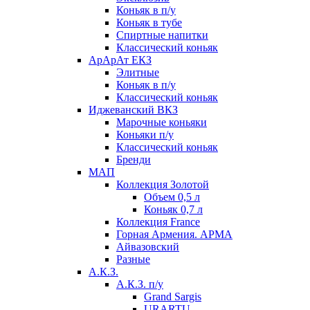
Коньяк в п/у
Коньяк в тубе
Спиртные напитки
Классический коньяк
АрАрАт ЕКЗ
Элитные
Коньяк в п/у
Классический коньяк
Иджеванский ВКЗ
Марочные коньяки
Коньяки п/у
Классический коньяк
Бренди
МАП
Коллекция Золотой
Объем 0,5 л
Коньяк 0,7 л
Коллекция France
Горная Армения. АРМА
Айвазовский
Разные
А.К.З.
А.К.З. п/у
Grand Sargis
URARTU