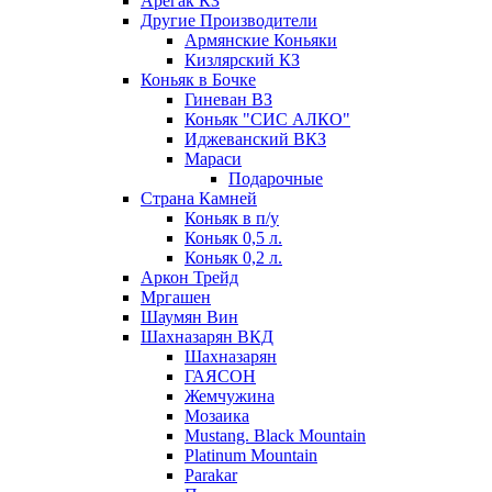
Арегак КЗ
Другие Производители
Армянские Коньяки
Кизлярский КЗ
Коньяк в Бочке
Гиневан ВЗ
Коньяк "СИС АЛКО"
Иджеванский ВКЗ
Мараси
Подарочные
Страна Камней
Коньяк в п/у
Коньяк 0,5 л.
Коньяк 0,2 л.
Аркон Трейд
Мргашен
Шаумян Вин
Шахназарян ВКД
Шахназарян
ГАЯСОН
Жемчужина
Мозаика
Mustang. Black Mountain
Platinum Mountain
Parakar