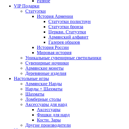
Разное
VIP Подарки
Статуэтки
История Армении
Статуэтки полистоун
Статуэтки бронза
Церкви. Статуэтки
Армянский алфавит
Галерея образов
История России
Мировая история
Уникальные сувенирные светильники
Сувенирные ночники
Армянские монеты
Деревянные изделия
Настольные игры
Армянские Нарды
Нарды + Шахматы
Шахматы
Ломберные столы
Аксессуары для нард
Аксессуары
Фишки для нард
Кости. Зары
Другие производители