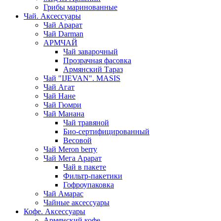
Грибы маринованные
Чай. Аксессуары
Чай Арарат
Чай Darman
АРМЧАЙ
Чай заварочный
Прозрачная фасовка
Армянский Тараз
Чай "IJEVAN". MASIS
Чай Агат
Чай Нане
Чай Гюмри
Чай Манана
Чай травяной
Био-сертифицированный
Весовой
Чай Meron berry
Чай Мега Арарат
Чай в пакете
Фильтр-пакетики
Гофроупаковка
Чай Амарас
Чайные аксессуары
Кофе. Аксессуары
Армянский кофе