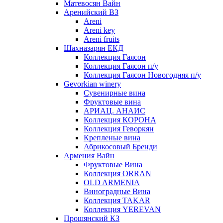
Матевосян Вайн
Аренийский ВЗ
Areni
Areni key
Areni fruits
Шахназарян ЕКД
Коллекция Гаясон
Коллекция Гаясон п/у
Коллекция Гаясон Новогодняя п/у
Gevorkian winery
Сувенирные вина
Фруктовые вина
АРИАЦ. АНАИС
Коллекция КОРОНА
Коллекция Геворкян
Крепленые вина
Абрикосовый Бренди
Армения Вайн
Фруктовые Вина
Коллекция ORRAN
OLD ARMENIA
Виноградные Вина
Коллекция TAKAR
Коллекция YEREVAN
Прошянский КЗ