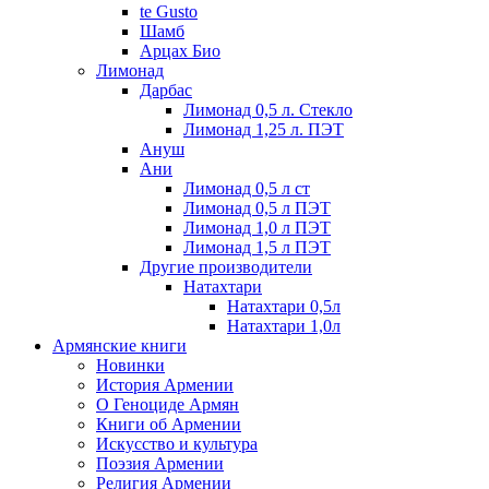
te Gusto
Шамб
Арцах Био
Лимонад
Дарбас
Лимонад 0,5 л. Стекло
Лимонад 1,25 л. ПЭТ
Ануш
Ани
Лимонад 0,5 л ст
Лимонад 0,5 л ПЭТ
Лимонад 1,0 л ПЭТ
Лимонад 1,5 л ПЭТ
Другие производители
Натахтари
Натахтари 0,5л
Натахтари 1,0л
Армянские книги
Новинки
История Армении
О Геноциде Армян
Книги об Армении
Иcкусство и культура
Поэзия Армении
Религия Армении