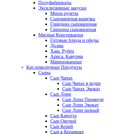
Полуфабрикаты
Эксклюзивные закуски
Мини-рулеты
Сыровяленая вырезка
Говядина сыровяленая
Свинина сыровяленая
Мясные Консервации
Готовые блюда и обеды
Долма
Хаш. Рубец
Ариса. Кавурма
Маринованные
Кисломолочные Продукты
Сыры
Сыр Чанах
Сыр Чанах в ведре
Сыр Чанах Экокат
Сыр Лори
Сыр Лори Премиум
Сыр Лори Экокат
Сыр Лори разный
Сыр Качотта
Сыр Овечий
Сыр Козий
Сыр в Керамике