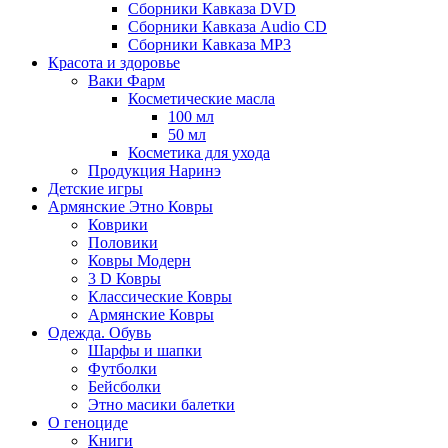
Сборники Кавказа DVD
Сборники Кавказа Audio CD
Сборники Кавказа MP3
Красота и здоровье
Ваки Фарм
Косметические масла
100 мл
50 мл
Косметика для ухода
Продукция Наринэ
Детские игры
Армянские Этно Ковры
Коврики
Половики
Ковры Модерн
3 D Ковры
Классические Ковры
Армянские Ковры
Одежда. Обувь
Шарфы и шапки
Футболки
Бейсболки
Этно масики балетки
О геноциде
Книги