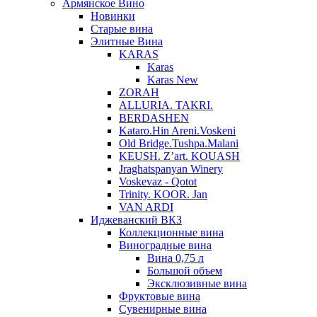
Армянское Вино
Новинки
Старые вина
Элитные Вина
KARAS
Karas
Karas New
ZORAH
ALLURIA. TAKRI.
BERDASHEN
Kataro.Hin Areni.Voskeni
Old Bridge.Tushpa.Malani
KEUSH. Z’art. KOUASH
Jraghatspanyan Winery
Voskevaz - Qotot
Trinity. KOOR. Jan
VAN ARDI
Иджеванский ВКЗ
Коллекционные вина
Виноградные вина
Вина 0,75 л
Большой объем
Эксклюзивные вина
Фруктовые вина
Cувенирные вина