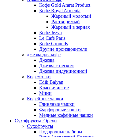
Кофе Gold Ararat Product
Кофе Royal Armenia
Жареный молотый
Растворимый
Жареный в зернах
Кофе Jezva
Le Café Paris
Кофе Grounds
Другие производители
джезва для кофе
Джезва
Джезва с песком
Джезва индукционной
Кофемолки
Edik Balyan
Классичиские
Мини
Кофейные чашки
Глиняные чашки
Фарфоровые чашки
Медные кофейные чашки
Сухофрукты. Орехи
Сухофрукты
Подарочные наборы