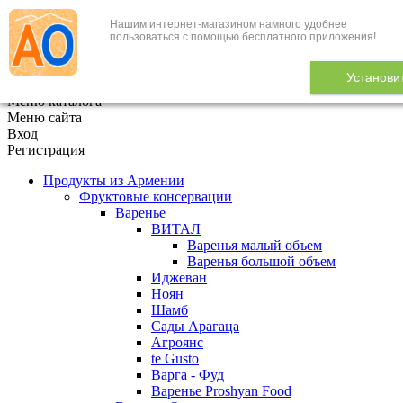
Нашим интернет-магазином намного удобнее
+7 (495) 646-888-1
пользоваться с помощью бесплатного приложения!
В корзине
0
товаров
Установи
x
Меню каталога
Меню сайта
Вход
Регистрация
Продукты из Армении
Фруктовые консервации
Варенье
ВИТАЛ
Варенья малый объем
Варенья большой объем
Иджеван
Ноян
Шамб
Сады Арагаца
Агроянс
te Gusto
Варга - Фуд
Варенье Proshyan Food