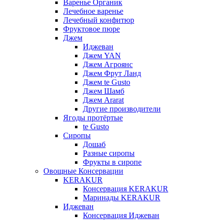
Варенье Органик
Лечебное варенье
Лечебный конфитюр
Фруктовое пюре
Джем
Иджеван
Джем YAN
Джем Агроянс
Джем Фрут Ланд
Джем te Gusto
Джем Шамб
Джем Ararat
Другие производители
Ягоды протёртые
te Gusto
Сиропы
Дошаб
Разные сиропы
Фрукты в сиропе
Овощные Консервации
KERAKUR
Консервация KERAKUR
Маринады KERAKUR
Иджеван
Консервация Иджеван