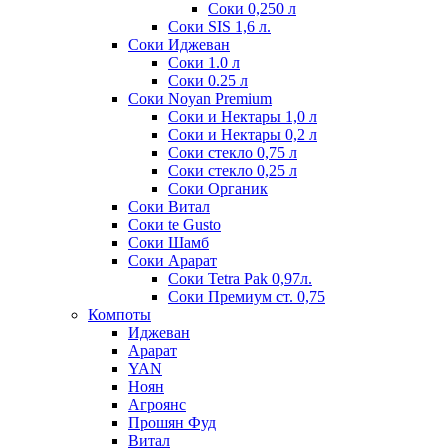
Соки 0,250 л
Соки SIS 1,6 л.
Соки Иджеван
Соки 1.0 л
Соки 0.25 л
Соки Noyan Premium
Соки и Нектары 1,0 л
Соки и Нектары 0,2 л
Соки стекло 0,75 л
Соки стекло 0,25 л
Соки Органик
Соки Витал
Соки te Gusto
Соки Шамб
Соки Арарат
Соки Tetra Pak 0,97л.
Соки Премиум ст. 0,75
Компоты
Иджеван
Арарат
YAN
Ноян
Агроянс
Прошян Фуд
Витал