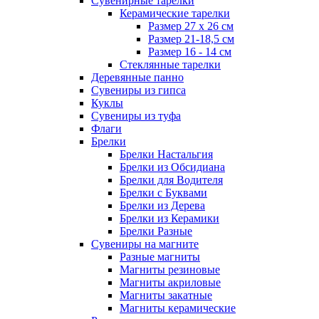
Сувенирные тарелки
Керамические тарелки
Размер 27 х 26 см
Размер 21-18,5 см
Размер 16 - 14 см
Стеклянные тарелки
Деревянные панно
Сувениры из гипса
Куклы
Сувениры из туфа
Флаги
Брелки
Брелки Настальгия
Брелки из Обсидиана
Брелки для Водителя
Брелки с Буквами
Брелки из Дерева
Брелки из Керамики
Брелки Разные
Сувениры на магните
Разные магниты
Магниты резиновые
Магниты акриловые
Магниты закатные
Магниты керамические