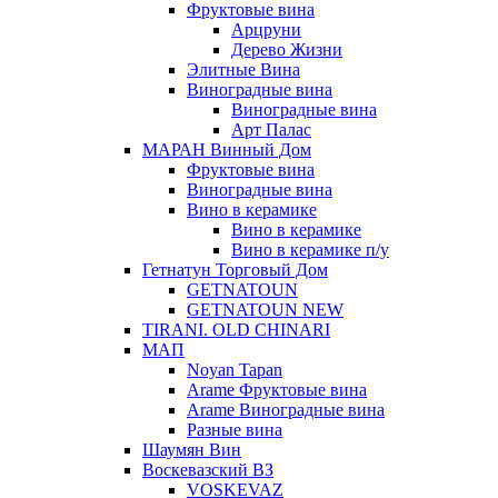
Фруктовые вина
Арцруни
Дерево Жизни
Элитные Вина
Виноградные вина
Виноградные вина
Арт Палас
МАРАН Винный Дом
Фруктовые вина
Виноградные вина
Вино в керамике
Вино в керамике
Вино в керамике п/у
Гетнатун Торговый Дом
GETNATOUN
GETNATOUN NEW
TIRANI. OLD CHINARI
МАП
Noyan Tapan
Arame Фруктовые вина
Arame Виноградные вина
Разные вина
Шаумян Вин
Воскевазский ВЗ
VOSKEVAZ