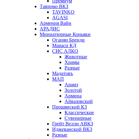
Премиум
Тавинко ВКЗ
TAVINKO
AGASI
Армения Вайн
АРАДИС
Миниатюрные Коньяки
Оганян Бренди
Мараси КД
СИС АЛКО
Животные
Храмы
Разные
Мадатовъ
МАП
Арамэ
Золотой
Армина
Айвазовский
Прошянский КЗ
Классические
Сувенирные
Грейт Велли АВКЗ
Иджеванский ВКЗ
Разные