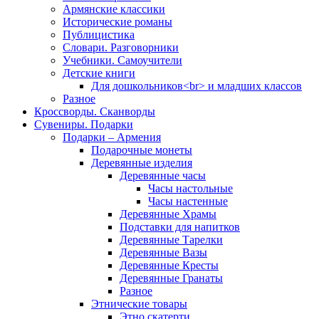
Армянские классики
Исторические романы
Публицистика
Словари. Разговорники
Учебники. Самоучители
Детские книги
Для дошкольников<br> и младших классов
Разное
Кроссворды. Сканворды
Сувениры. Подарки
Подарки – Армения
Подарочные монеты
Деревянные изделия
Деревянные часы
Часы настольные
Часы настенные
Деревянные Храмы
Подставки для напитков
Деревянные Тарелки
Деревянные Вазы
Деревянные Кресты
Деревянные Гранаты
Разное
Этнические товары
Этно скатерти