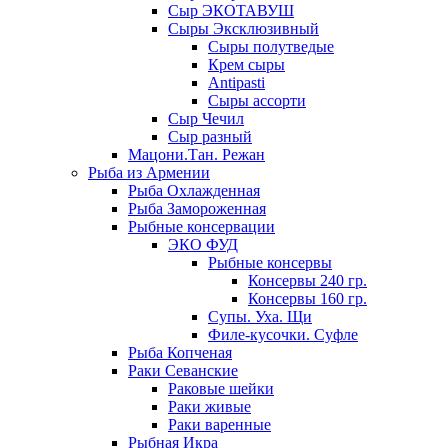
Сыр ЭКОТАВУШ
Сыры Эксклюзивный
Сыры полутведые
Крем сыры
Antipasti
Сыры ассорти
Сыр Чечил
Сыр разный
Мацони.Тан. Режан
Рыба из Армении
Рыба Охлажденная
Рыба Замороженная
Рыбные консервации
ЭКО ФУД
Рыбные консервы
Консервы 240 гр.
Консервы 160 гр.
Супы. Уха. Щи
Филе-кусочки. Суфле
Рыба Копченая
Раки Севанские
Раковые шейки
Раки живые
Раки варенные
Рыбная Икра