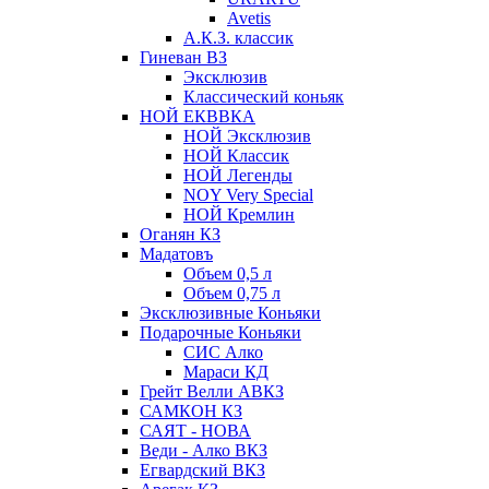
Avetis
А.К.З. классик
Гиневан ВЗ
Эксклюзив
Классический коньяк
НОЙ ЕКВВКА
НОЙ Эксклюзив
НОЙ Классик
НОЙ Легенды
NOY Very Speсial
НОЙ Кремлин
Оганян КЗ
Мадатовъ
Объем 0,5 л
Объем 0,75 л
Эксклюзивные Коньяки
Подарочные Коньяки
СИС Алко
Мараси КД
Грейт Велли АВКЗ
САМКОН КЗ
САЯТ - НОВА
Веди - Алко ВКЗ
Егвардский ВКЗ