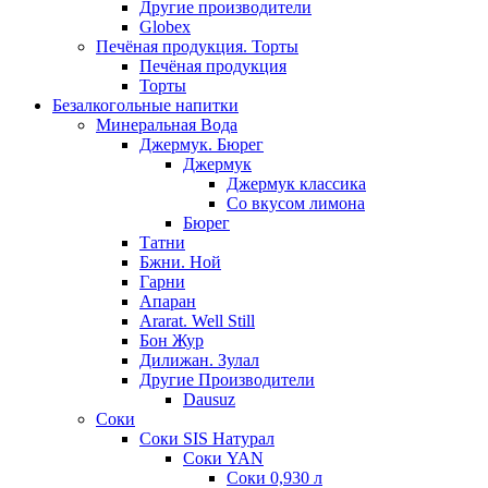
Другие производители
Globex
Печёная продукция. Торты
Печёная продукция
Торты
Безалкогольные напитки
Минеральная Вода
Джермук. Бюрег
Джермук
Джермук классика
Со вкусом лимона
Бюрег
Татни
Бжни. Ной
Гарни
Апаран
Ararat. Well Still
Бон Жур
Дилижан. Зулал
Другие Производители
Dausuz
Соки
Соки SIS Натурал
Соки YAN
Соки 0,930 л