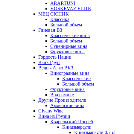
ARARTUNI
VOSKEVAZ ELITE
МЕЦ СЮНИК
Классика
Большой объем
Гиневан ВЗ
Классические вина
Большой объем
Сувенирные вина
Фруктовые вина
Гордость Нации
Вайк Груп
Веди - Алко ВКЗ
Виноградные вина
Классические
Большой объем
Фруктовые вина
В керамике
Другие Производители
Армянские вина
Givany Wine
Вина из Грузии
Кварельский Погреб
Киндзмараули
Киндзмараули 0,75л