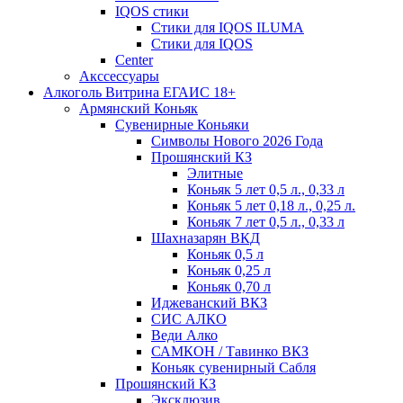
IQOS стики
Стики для IQOS ILUMA
Стики для IQOS
Сenter
Акссессуары
Алкоголь Витрина ЕГАИС 18+
Армянский Коньяк
Сувенирные Коньяки
Символы Нового 2026 Года
Прошянский КЗ
Элитные
Коньяк 5 лет 0,5 л., 0,33 л
Коньяк 5 лет 0,18 л., 0,25 л.
Коньяк 7 лет 0,5 л., 0,33 л
Шахназарян ВКД
Коньяк 0,5 л
Коньяк 0,25 л
Коньяк 0,70 л
Иджеванский ВКЗ
СИС АЛКО
Веди Алко
САМКОН / Тавинко ВКЗ
Коньяк сувенирный Сабля
Прошянский КЗ
Эксклюзив