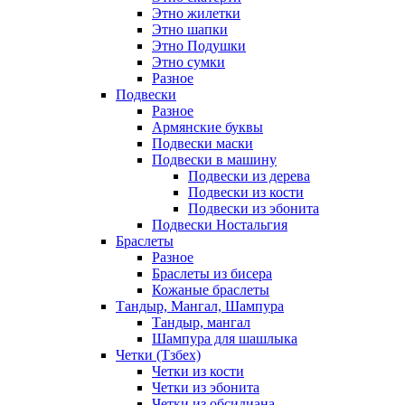
Этно жилетки
Этно шапки
Этно Подушки
Этно сумки
Разное
Подвески
Разное
Армянские буквы
Подвески маски
Подвески в машину
Подвески из дерева
Подвески из кости
Подвески из эбонита
Подвески Ностальгия
Браслеты
Разное
Браслеты из бисера
Кожаные браслеты
Тандыр, Мангал, Шампура
Тандыр, мангал
Шампура для шашлыка
Четки (Тзбех)
Четки из кости
Четки из эбонита
Четки из обсидиана