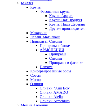
Бакалея
Крупы
Фасованная крупа
Крупы Арарат
Крупы Нат Продукт
Крупы Наша Деревня
Другие производители
Макароны
Лаваш. Матнакаш
Приправы. Специи
Приправы в банке
АРМСПЕЦИИ
Приправы
Специи
Приправы в фасовке
Hamove
Консервированные бобы
Соусы
Масло
Оливки
Оливки "Arm Eco"
Оливки AMADO
Оливки Aiello
Оливки Armenium
Мед из Армении