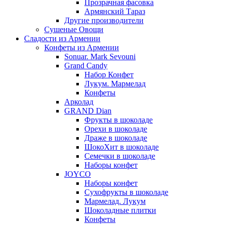
Прозрачная фасовка
Армянский Тараз
Другие производители
Сушеные Овощи
Сладости из Армении
Конфеты из Армении
Sonuar. Mark Sevouni
Grand Candy
Набор Конфет
Лукум. Мармелад
Конфеты
Арколад
GRAND Dian
Фрукты в шоколаде
Орехи в шоколаде
Драже в шоколаде
ШокоХит в шоколаде
Семечки в шоколаде
Наборы конфет
JOYCO
Наборы конфет
Сухофрукты в шоколаде
Мармелад. Лукум
Шоколадные плитки
Конфеты