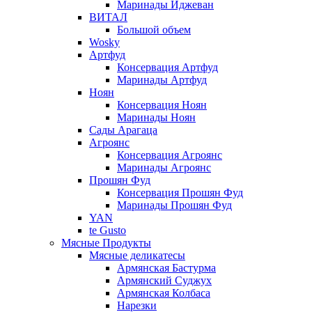
Маринады Иджеван
ВИТАЛ
Большой объем
Wosky
Артфуд
Консервация Артфуд
Маринады Артфуд
Ноян
Консервация Ноян
Маринады Ноян
Сады Арагаца
Агроянс
Консервация Агроянс
Маринады Агроянс
Прошян Фуд
Консервация Прошян Фуд
Маринады Прошян Фуд
YAN
te Gusto
Мясные Продукты
Мясные деликатесы
Армянская Бастурма
Армянский Суджух
Армянская Колбаса
Нарезки