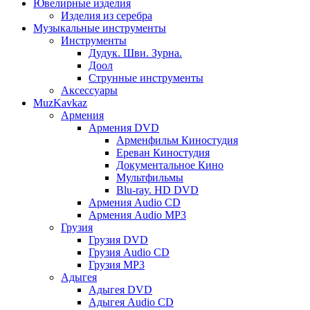
Ювелирные изделия
Изделия из серебра
Музыкальные инструменты
Инструменты
Дудук. Шви. Зурна.
Доол
Струнные инструменты
Аксессуары
MuzKavkaz
Армения
Армения DVD
Арменфильм Киностудия
Ереван Киностудия
Документальное Кино
Мультфильмы
Blu-ray. HD DVD
Армения Audio CD
Армения Audio MP3
Грузия
Грузия DVD
Грузия Audio CD
Грузия MP3
Адыгея
Адыгея DVD
Адыгея Audio CD