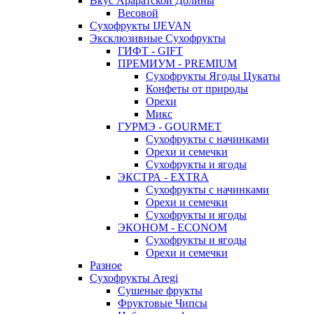
Вкус Араратской Долины
Весовой
Сухофрукты IJEVAN
Эксклюзивные Сухофрукты
ГИФТ - GIFT
ПРЕМИУМ - PREMIUM
Сухофрукты Ягоды Цукаты
Конфеты от природы
Орехи
Микс
ГУРМЭ - GOURMET
Сухофрукты с начинками
Орехи и семечки
Сухофрукты и ягоды
ЭКСТРА - EXTRA
Сухофрукты с начинками
Орехи и семечки
Сухофрукты и ягоды
ЭКОНОМ - ECONOM
Сухофрукты и ягоды
Орехи и семечки
Разное
Сухофрукты Aregi
Сушеные фрукты
Фруктовые Чипсы