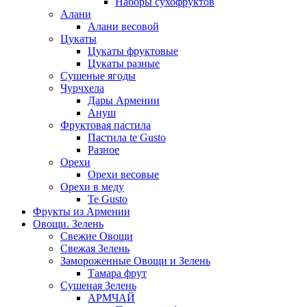
Наборы сухофруктов
Алани
Алани весовой
Цукаты
Цукаты фруктовые
Цукаты разные
Сушеные ягоды
Чурчхела
Дары Армении
Ануш
Фруктовая пастила
Пастила te Gusto
Разное
Орехи
Орехи весовые
Орехи в меду
Te Gusto
Фрукты из Армении
Овощи. Зелень
Свежие Овощи
Свежая Зелень
Замороженные Овощи и Зелень
Тамара фрут
Сушеная Зелень
АРМЧАЙ