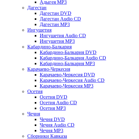
Адыгея MP3
Дагестан
Дагестан DVD
Дагестан Audio CD
Дагестан MP3
Ингушетия
Ингушетия Audio CD
Ингушетия MP3
Кабардино-Балкария
Кабардино-Балкария DVD
Кабардино-Балкария Audio CD
Кабардино-Балкария MP3
Карачаево-Черкесия
Карачаево-Черкесия DVD
Карачаево-Черкесия Audio CD
Карачаево-Черкесия MP3
Осетия
Осетия DVD
Осетия Audio CD
Осетия MP3
Чечня
Чечня DVD
Чечня Audio CD
Чечня MP3
Сборники Кавказа