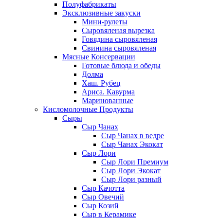
Полуфабрикаты
Эксклюзивные закуски
Мини-рулеты
Сыровяленая вырезка
Говядина сыровяленая
Свинина сыровяленая
Мясные Консервации
Готовые блюда и обеды
Долма
Хаш. Рубец
Ариса. Кавурма
Маринованные
Кисломолочные Продукты
Сыры
Сыр Чанах
Сыр Чанах в ведре
Сыр Чанах Экокат
Сыр Лори
Сыр Лори Премиум
Сыр Лори Экокат
Сыр Лори разный
Сыр Качотта
Сыр Овечий
Сыр Козий
Сыр в Керамике