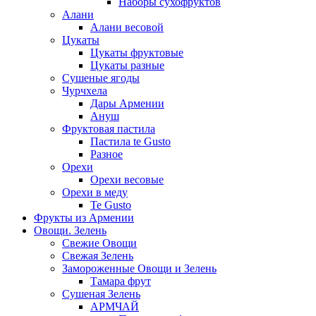
Наборы сухофруктов
Алани
Алани весовой
Цукаты
Цукаты фруктовые
Цукаты разные
Сушеные ягоды
Чурчхела
Дары Армении
Ануш
Фруктовая пастила
Пастила te Gusto
Разное
Орехи
Орехи весовые
Орехи в меду
Te Gusto
Фрукты из Армении
Овощи. Зелень
Свежие Овощи
Свежая Зелень
Замороженные Овощи и Зелень
Тамара фрут
Сушеная Зелень
АРМЧАЙ