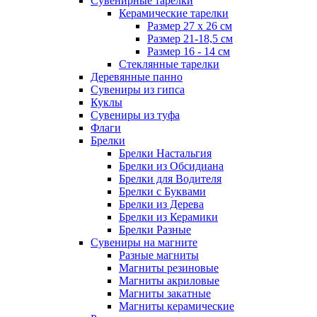
Сувенирные тарелки
Керамические тарелки
Размер 27 х 26 см
Размер 21-18,5 см
Размер 16 - 14 см
Стеклянные тарелки
Деревянные панно
Сувениры из гипса
Куклы
Сувениры из туфа
Флаги
Брелки
Брелки Настальгия
Брелки из Обсидиана
Брелки для Водителя
Брелки с Буквами
Брелки из Дерева
Брелки из Керамики
Брелки Разные
Сувениры на магните
Разные магниты
Магниты резиновые
Магниты акриловые
Магниты закатные
Магниты керамические