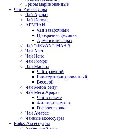
Грибы маринованные
Чай. Аксессуары
Чай Арарат
Чай Darman
АРМЧАЙ
Чай заварочный
Прозрачная фасовка
Армянский Тараз
Чай "IJEVAN". MASIS
Чай Агат
Чай Нане
Чай Гюмри
Чай Манана
Чай травяной
Био-сертифицированный
Весовой
Чай Meron berry
Чай Мега Арарат
Чай в пакете
Фильтр-пакетики
Гофроупаковка
Чай Амарас
Чайные аксессуары
Кофе. Аксессуары
Армянский кофе