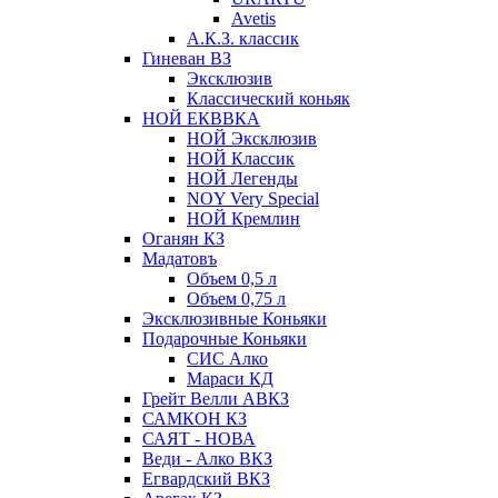
Avetis
А.К.З. классик
Гиневан ВЗ
Эксклюзив
Классический коньяк
НОЙ ЕКВВКА
НОЙ Эксклюзив
НОЙ Классик
НОЙ Легенды
NOY Very Speсial
НОЙ Кремлин
Оганян КЗ
Мадатовъ
Объем 0,5 л
Объем 0,75 л
Эксклюзивные Коньяки
Подарочные Коньяки
СИС Алко
Мараси КД
Грейт Велли АВКЗ
САМКОН КЗ
САЯТ - НОВА
Веди - Алко ВКЗ
Егвардский ВКЗ