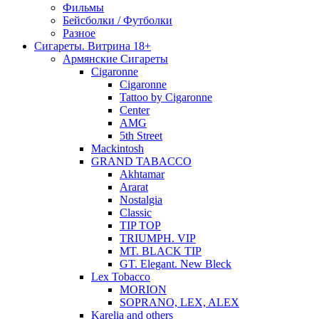
Фильмы
Бейсболки / Футболки
Разное
Сигареты. Витрина 18+
Армянские Сигареты
Cigaronne
Cigaronne
Tattoo by Cigaronne
Center
AMG
5th Street
Mackintosh
GRAND TABACCO
Akhtamar
Ararat
Nostalgia
Classic
TIP TOP
TRIUMPH. VIP
MT. BLACK TIP
GT. Elegant. New Bleck
Lex Tobacco
MORION
SOPRANO, LEX, ALEX
Karelia and others