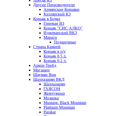
Арегак КЗ
Другие Производители
Армянские Коньяки
Кизлярский КЗ
Коньяк в Бочке
Гиневан ВЗ
Коньяк "СИС АЛКО"
Иджеванский ВКЗ
Мараси
Подарочные
Страна Камней
Коньяк в п/у
Коньяк 0,5 л.
Коньяк 0,2 л.
Аркон Трейд
Мргашен
Шаумян Вин
Шахназарян ВКД
Шахназарян
ГАЯСОН
Жемчужина
Мозаика
Mustang. Black Mountain
Platinum Mountain
Parakar