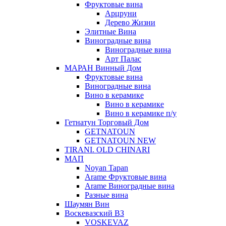
Фруктовые вина
Арцруни
Дерево Жизни
Элитные Вина
Виноградные вина
Виноградные вина
Арт Палас
МАРАН Винный Дом
Фруктовые вина
Виноградные вина
Вино в керамике
Вино в керамике
Вино в керамике п/у
Гетнатун Торговый Дом
GETNATOUN
GETNATOUN NEW
TIRANI. OLD CHINARI
МАП
Noyan Tapan
Arame Фруктовые вина
Arame Виноградные вина
Разные вина
Шаумян Вин
Воскевазский ВЗ
VOSKEVAZ