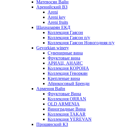
Матевосян Вайн
Аренийский ВЗ
Areni
Areni key
Areni fruits
Шахназарян ЕКД
Коллекция Гаясон
Коллекция Гаясон п/у
Коллекция Гаясон Новогодняя п/у
Gevorkian winery
Сувенирные вина
Фруктовые вина
АРИАЦ. АНАИС
Коллекция КОРОНА
Коллекция Геворкян
Крепленые вина
Абрикосовый Бренди
Армения Вайн
Фруктовые Вина
Коллекция ORRAN
OLD ARMENIA
Виноградные Вина
Коллекция TAKAR
Коллекция YEREVAN
Прошянский КЗ