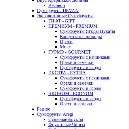
Вкус Араратской Долины
Весовой
Сухофрукты IJEVAN
Эксклюзивные Сухофрукты
ГИФТ - GIFT
ПРЕМИУМ - PREMIUM
Сухофрукты Ягоды Цукаты
Конфеты от природы
Орехи
Микс
ГУРМЭ - GOURMET
Сухофрукты с начинками
Орехи и семечки
Сухофрукты и ягоды
ЭКСТРА - EXTRA
Сухофрукты с начинками
Орехи и семечки
Сухофрукты и ягоды
ЭКОНОМ - ECONOM
Сухофрукты и ягоды
Орехи и семечки
Разное
Сухофрукты Aregi
Сушеные фрукты
Фруктовые Чипсы