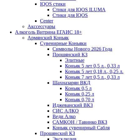
IQOS стики
Стики для IQOS ILUMA
Стики для IQOS
Сenter
Акссессуары
Алкоголь Витрина ЕГАИС 18+
Армянский Коньяк
Сувенирные Коньяки
Символы Нового 2026 Года
Прошянский КЗ
Элитные
Коньяк 5 лет 0,5 л., 0,33 л
Коньяк 5 лет 0,18 л., 0,25 л.
Коньяк 7 лет 0,5 л., 0,33 л
Шахназарян ВКД
Коньяк 0,5 л
Коньяк 0,25 л
Коньяк 0,70 л
Иджеванский ВКЗ
СИС АЛКО
Веди Алко
САМКОН / Тавинко ВКЗ
Коньяк сувенирный Сабля
Прошянский КЗ
Эксклюзив