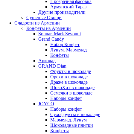
Прозрачная фасовка
Армянский Тараз
Другие производители
Сушеные Овощи
Сладости из Армении
Конфеты из Армении
Sonuar. Mark Sevouni
Grand Candy
Набор Конфет
Лукум. Мармелад
Конфеты
Арколад
GRAND Dian
Фрукты в шоколаде
Орехи в шоколаде
Драже в шоколаде
ШокоХит в шоколаде
Семечки в шоколаде
Наборы конфет
JOYCO
Наборы конфет
Сухофрукты в шоколаде
Мармелад. Лукум
Шоколадные плитки
Конфеты