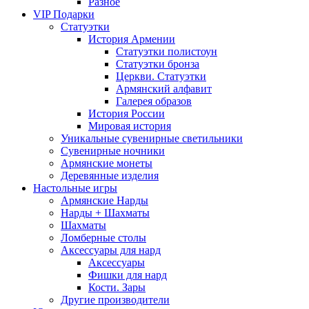
Разное
VIP Подарки
Статуэтки
История Армении
Статуэтки полистоун
Статуэтки бронза
Церкви. Статуэтки
Армянский алфавит
Галерея образов
История России
Мировая история
Уникальные сувенирные светильники
Сувенирные ночники
Армянские монеты
Деревянные изделия
Настольные игры
Армянские Нарды
Нарды + Шахматы
Шахматы
Ломберные столы
Аксессуары для нард
Аксессуары
Фишки для нард
Кости. Зары
Другие производители