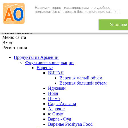
Нашим интернет-магазином намного удобнее
+7 (495) 646-888-1
пользоваться с помощью бесплатного приложения!
В корзине
0
товаров
Установи
x
Меню каталога
Меню сайта
Вход
Регистрация
Продукты из Армении
Фруктовые консервации
Варенье
ВИТАЛ
Варенья малый объем
Варенья большой объем
Иджеван
Ноян
Шамб
Сады Арагаца
Агроянс
te Gusto
Варга - Фуд
Варенье Proshyan Food