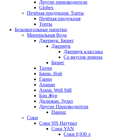
Другие производители
Globex
Печёная продукция. Торты
Печёная продукция
Торты
Безалкогольные напитки
Минеральная Вода
Джермук. Бюрег
Джермук
Джермук классика
Со вкусом лимона
Бюрег
Татни
Бжни. Ной
Гарни
Апаран
Ararat. Well Still
Бон Жур
Дилижан. Зулал
Другие Производители
Dausuz
Соки
Соки SIS Натурал
Соки YAN
Соки 0,930 л