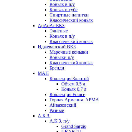
Коньяк в п/у
Коньяк в тубе
Спиртные напитки
Классический коньяк
АрАрАт ЕКЗ
Элитные
Коньяк в п/у
Классический коньяк
Иджеванский ВКЗ
Марочные коньяки
Коньяки п/у
Классический коньяк
Бренди
МАП
Коллекция Золотой
Объем 0,5 л
Коньяк 0,7 л
Коллекция France
Горная Армения. АРМА
Айвазовский
Разные
А.К.З.
А.К.З. п/у
Grand Sargis
URARTU