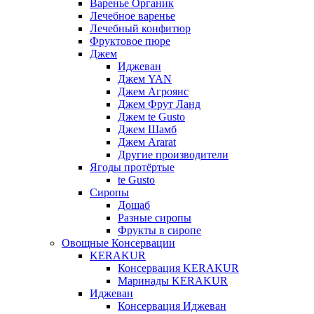
Варенье Органик
Лечебное варенье
Лечебный конфитюр
Фруктовое пюре
Джем
Иджеван
Джем YAN
Джем Агроянс
Джем Фрут Ланд
Джем te Gusto
Джем Шамб
Джем Ararat
Другие производители
Ягоды протёртые
te Gusto
Сиропы
Дошаб
Разные сиропы
Фрукты в сиропе
Овощные Консервации
KERAKUR
Консервация KERAKUR
Маринады KERAKUR
Иджеван
Консервация Иджеван