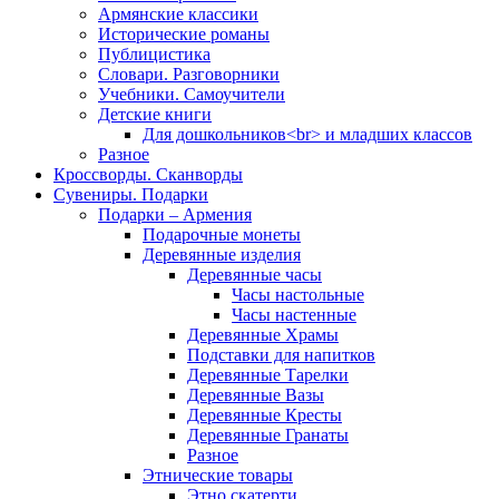
Армянские классики
Исторические романы
Публицистика
Словари. Разговорники
Учебники. Самоучители
Детские книги
Для дошкольников<br> и младших классов
Разное
Кроссворды. Сканворды
Сувениры. Подарки
Подарки – Армения
Подарочные монеты
Деревянные изделия
Деревянные часы
Часы настольные
Часы настенные
Деревянные Храмы
Подставки для напитков
Деревянные Тарелки
Деревянные Вазы
Деревянные Кресты
Деревянные Гранаты
Разное
Этнические товары
Этно скатерти