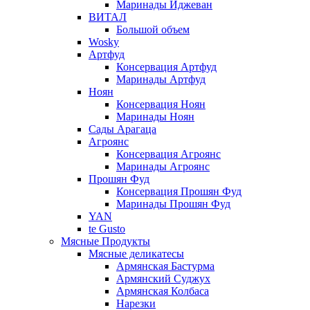
Маринады Иджеван
ВИТАЛ
Большой объем
Wosky
Артфуд
Консервация Артфуд
Маринады Артфуд
Ноян
Консервация Ноян
Маринады Ноян
Сады Арагаца
Агроянс
Консервация Агроянс
Маринады Агроянс
Прошян Фуд
Консервация Прошян Фуд
Маринады Прошян Фуд
YAN
te Gusto
Мясные Продукты
Мясные деликатесы
Армянская Бастурма
Армянский Суджух
Армянская Колбаса
Нарезки