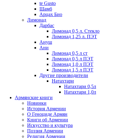
te Gusto
Шамб
Арцах Био
Лимонад
Дарбас
Лимонад 0,5 л. Стекло
Лимонад 1,25 л. ПЭТ
Ануш
Ани
Лимонад 0,5 л ст
Лимонад 0,5 л ПЭТ
Лимонад 1,0 л ПЭТ
Лимонад 1,5 л ПЭТ
Другие производители
Натахтари
Натахтари 0,5л
Натахтари 1,0л
Армянские книги
Новинки
История Армении
О Геноциде Армян
Книги об Армении
Иcкусство и культура
Поэзия Армении
Религия Армении