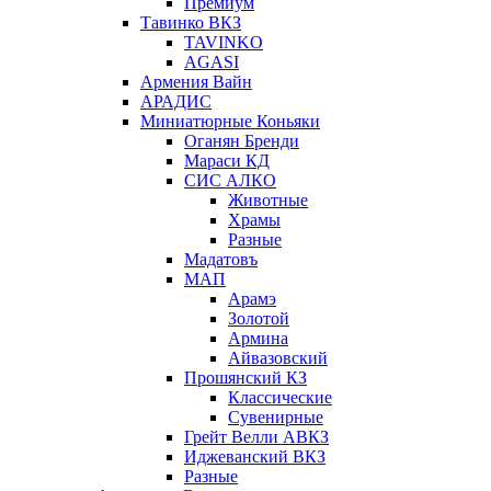
Премиум
Тавинко ВКЗ
TAVINKO
AGASI
Армения Вайн
АРАДИС
Миниатюрные Коньяки
Оганян Бренди
Мараси КД
СИС АЛКО
Животные
Храмы
Разные
Мадатовъ
МАП
Арамэ
Золотой
Армина
Айвазовский
Прошянский КЗ
Классические
Сувенирные
Грейт Велли АВКЗ
Иджеванский ВКЗ
Разные