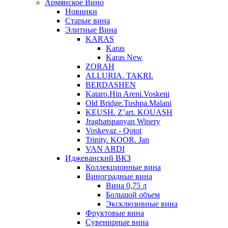
Армянское Вино
Новинки
Старые вина
Элитные Вина
KARAS
Karas
Karas New
ZORAH
ALLURIA. TAKRI.
BERDASHEN
Kataro.Hin Areni.Voskeni
Old Bridge.Tushpa.Malani
KEUSH. Z’art. KOUASH
Jraghatspanyan Winery
Voskevaz - Qotot
Trinity. KOOR. Jan
VAN ARDI
Иджеванский ВКЗ
Коллекционные вина
Виноградные вина
Вина 0,75 л
Большой объем
Эксклюзивные вина
Фруктовые вина
Cувенирные вина