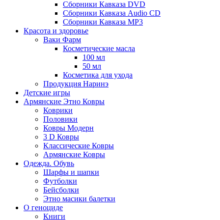
Сборники Кавказа DVD
Сборники Кавказа Audio CD
Сборники Кавказа MP3
Красота и здоровье
Ваки Фарм
Косметические масла
100 мл
50 мл
Косметика для ухода
Продукция Наринэ
Детские игры
Армянские Этно Ковры
Коврики
Половики
Ковры Модерн
3 D Ковры
Классические Ковры
Армянские Ковры
Одежда. Обувь
Шарфы и шапки
Футболки
Бейсболки
Этно масики балетки
О геноциде
Книги