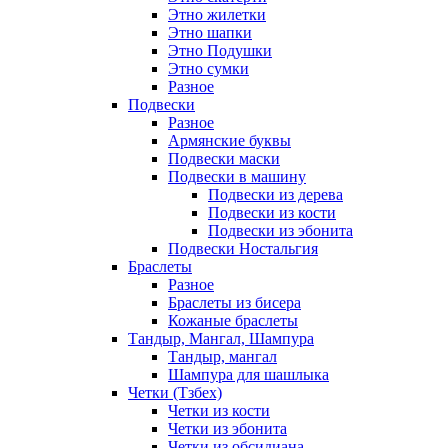
Этно жилетки
Этно шапки
Этно Подушки
Этно сумки
Разное
Подвески
Разное
Армянские буквы
Подвески маски
Подвески в машину
Подвески из дерева
Подвески из кости
Подвески из эбонита
Подвески Ностальгия
Браслеты
Разное
Браслеты из бисера
Кожаные браслеты
Тандыр, Мангал, Шампура
Тандыр, мангал
Шампура для шашлыка
Четки (Тзбех)
Четки из кости
Четки из эбонита
Четки из обсидиана