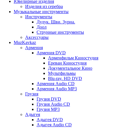
Ювелирные изделия
Изделия из серебра
Музыкальные инструменты
Инструменты
Дудук. Шви. Зурна.
Доол
Струнные инструменты
Аксессуары
MuzKavkaz
Армения
Армения DVD
Арменфильм Киностудия
Ереван Киностудия
Документальное Кино
Мультфильмы
Blu-ray. HD DVD
Армения Audio CD
Армения Audio MP3
Грузия
Грузия DVD
Грузия Audio CD
Грузия MP3
Адыгея
Адыгея DVD
Адыгея Audio CD