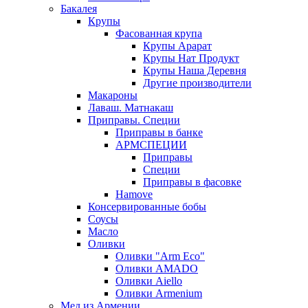
Бакалея
Крупы
Фасованная крупа
Крупы Арарат
Крупы Нат Продукт
Крупы Наша Деревня
Другие производители
Макароны
Лаваш. Матнакаш
Приправы. Специи
Приправы в банке
АРМСПЕЦИИ
Приправы
Специи
Приправы в фасовке
Hamove
Консервированные бобы
Соусы
Масло
Оливки
Оливки "Arm Eco"
Оливки AMADO
Оливки Aiello
Оливки Armenium
Мед из Армении