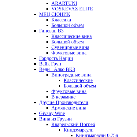
ARARTUNI
VOSKEVAZ ELITE
МЕЦ СЮНИК
Классика
Большой объем
Гиневан ВЗ
Классические вина
Большой объем
Сувенирные вина
Фруктовые вина
Гордость Нации
Вайк Груп
Веди - Алко ВКЗ
Виноградные вина
Классические
Большой объем
Фруктовые вина
В керамике
Другие Производители
Армянские вина
Givany Wine
Вина из Грузии
Кварельский Погреб
Киндзмараули
Киндзмараули 0,75л