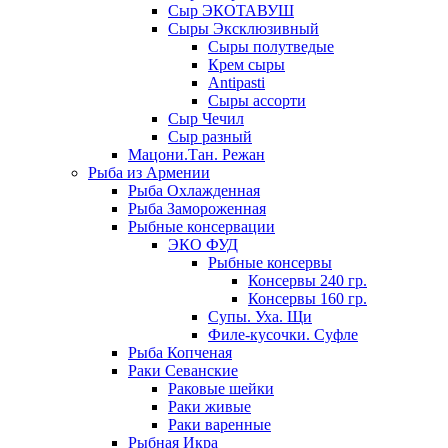
Сыр ЭКОТАВУШ
Сыры Эксклюзивный
Сыры полутведые
Крем сыры
Antipasti
Сыры ассорти
Сыр Чечил
Сыр разный
Мацони.Тан. Режан
Рыба из Армении
Рыба Охлажденная
Рыба Замороженная
Рыбные консервации
ЭКО ФУД
Рыбные консервы
Консервы 240 гр.
Консервы 160 гр.
Супы. Уха. Щи
Филе-кусочки. Суфле
Рыба Копченая
Раки Севанские
Раковые шейки
Раки живые
Раки варенные
Рыбная Икра