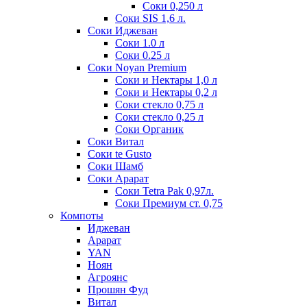
Соки 0,250 л
Соки SIS 1,6 л.
Соки Иджеван
Соки 1.0 л
Соки 0.25 л
Соки Noyan Premium
Соки и Нектары 1,0 л
Соки и Нектары 0,2 л
Соки стекло 0,75 л
Соки стекло 0,25 л
Соки Органик
Соки Витал
Соки te Gusto
Соки Шамб
Соки Арарат
Соки Tetra Pak 0,97л.
Соки Премиум ст. 0,75
Компоты
Иджеван
Арарат
YAN
Ноян
Агроянс
Прошян Фуд
Витал