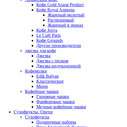
Кофе Gold Ararat Product
Кофе Royal Armenia
Жареный молотый
Растворимый
Жареный в зернах
Кофе Jezva
Le Café Paris
Кофе Grounds
Другие производители
джезва для кофе
Джезва
Джезва с песком
Джезва индукционной
Кофемолки
Edik Balyan
Классичиские
Мини
Кофейные чашки
Глиняные чашки
Фарфоровые чашки
Медные кофейные чашки
Сухофрукты. Орехи
Сухофрукты
Подарочные наборы