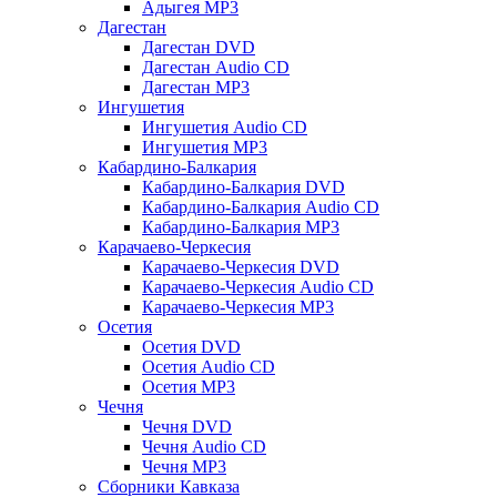
Адыгея MP3
Дагестан
Дагестан DVD
Дагестан Audio CD
Дагестан MP3
Ингушетия
Ингушетия Audio CD
Ингушетия MP3
Кабардино-Балкария
Кабардино-Балкария DVD
Кабардино-Балкария Audio CD
Кабардино-Балкария MP3
Карачаево-Черкесия
Карачаево-Черкесия DVD
Карачаево-Черкесия Audio CD
Карачаево-Черкесия MP3
Осетия
Осетия DVD
Осетия Audio CD
Осетия MP3
Чечня
Чечня DVD
Чечня Audio CD
Чечня MP3
Сборники Кавказа