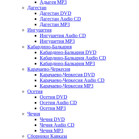
Адыгея MP3
Дагестан
Дагестан DVD
Дагестан Audio CD
Дагестан MP3
Ингушетия
Ингушетия Audio CD
Ингушетия MP3
Кабардино-Балкария
Кабардино-Балкария DVD
Кабардино-Балкария Audio CD
Кабардино-Балкария MP3
Карачаево-Черкесия
Карачаево-Черкесия DVD
Карачаево-Черкесия Audio CD
Карачаево-Черкесия MP3
Осетия
Осетия DVD
Осетия Audio CD
Осетия MP3
Чечня
Чечня DVD
Чечня Audio CD
Чечня MP3
Сборники Кавказа