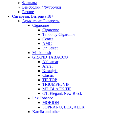
Фильмы
Бейсболки / Футболки
Разное
Сигареты. Витрина 18+
Армянские Сигареты
Cigaronne
Cigaronne
Tattoo by Cigaronne
Center
AMG
5th Street
Mackintosh
GRAND TABACCO
Akhtamar
Ararat
Nostalgia
Classic
TIP TOP
TRIUMPH. VIP
MT. BLACK TIP
GT. Elegant. New Bleck
Lex Tobacco
MORION
SOPRANO, LEX, ALEX
Karelia and others