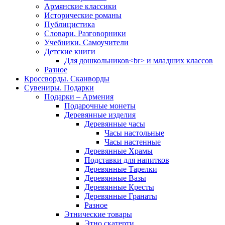
Армянские классики
Исторические романы
Публицистика
Словари. Разговорники
Учебники. Самоучители
Детские книги
Для дошкольников<br> и младших классов
Разное
Кроссворды. Сканворды
Сувениры. Подарки
Подарки – Армения
Подарочные монеты
Деревянные изделия
Деревянные часы
Часы настольные
Часы настенные
Деревянные Храмы
Подставки для напитков
Деревянные Тарелки
Деревянные Вазы
Деревянные Кресты
Деревянные Гранаты
Разное
Этнические товары
Этно скатерти