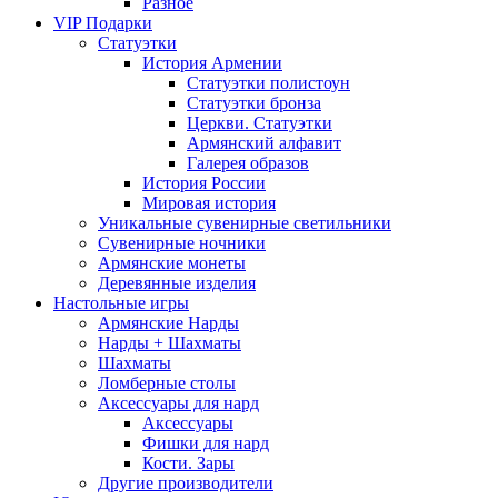
Разное
VIP Подарки
Статуэтки
История Армении
Статуэтки полистоун
Статуэтки бронза
Церкви. Статуэтки
Армянский алфавит
Галерея образов
История России
Мировая история
Уникальные сувенирные светильники
Сувенирные ночники
Армянские монеты
Деревянные изделия
Настольные игры
Армянские Нарды
Нарды + Шахматы
Шахматы
Ломберные столы
Аксессуары для нард
Аксессуары
Фишки для нард
Кости. Зары
Другие производители