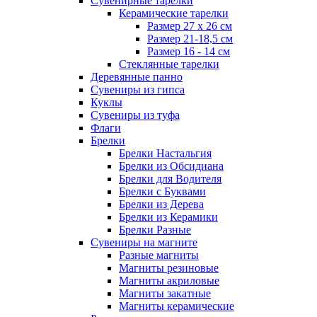
Сувенирные тарелки
Керамические тарелки
Размер 27 х 26 см
Размер 21-18,5 см
Размер 16 - 14 см
Стеклянные тарелки
Деревянные панно
Сувениры из гипса
Куклы
Сувениры из туфа
Флаги
Брелки
Брелки Настальгия
Брелки из Обсидиана
Брелки для Водителя
Брелки с Буквами
Брелки из Дерева
Брелки из Керамики
Брелки Разные
Сувениры на магните
Разные магниты
Магниты резиновые
Магниты акриловые
Магниты закатные
Магниты керамические