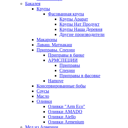
Бакалея
Крупы
Фасованная крупа
Крупы Арарат
Крупы Нат Продукт
Крупы Наша Деревня
Другие производители
Макароны
Лаваш. Матнакаш
Приправы. Специи
Приправы в банке
АРМСПЕЦИИ
Приправы
Специи
Приправы в фасовке
Hamove
Консервированные бобы
Соусы
Масло
Оливки
Оливки "Arm Eco"
Оливки AMADO
Оливки Aiello
Оливки Armenium
Мед из Армении