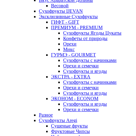
Вкус Араратской Долины
Весовой
Сухофрукты IJEVAN
Эксклюзивные Сухофрукты
ГИФТ - GIFT
ПРЕМИУМ - PREMIUM
Сухофрукты Ягоды Цукаты
Конфеты от природы
Орехи
Микс
ГУРМЭ - GOURMET
Сухофрукты с начинками
Орехи и семечки
Сухофрукты и ягоды
ЭКСТРА - EXTRA
Сухофрукты с начинками
Орехи и семечки
Сухофрукты и ягоды
ЭКОНОМ - ECONOM
Сухофрукты и ягоды
Орехи и семечки
Разное
Сухофрукты Aregi
Сушеные фрукты
Фруктовые Чипсы