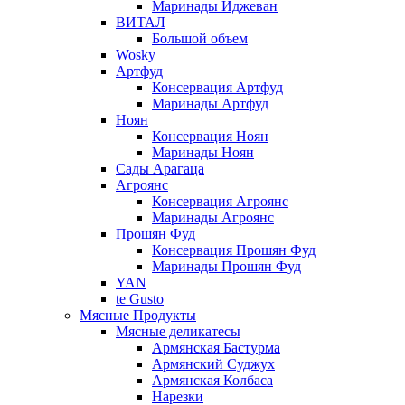
Маринады Иджеван
ВИТАЛ
Большой объем
Wosky
Артфуд
Консервация Артфуд
Маринады Артфуд
Ноян
Консервация Ноян
Маринады Ноян
Сады Арагаца
Агроянс
Консервация Агроянс
Маринады Агроянс
Прошян Фуд
Консервация Прошян Фуд
Маринады Прошян Фуд
YAN
te Gusto
Мясные Продукты
Мясные деликатесы
Армянская Бастурма
Армянский Суджух
Армянская Колбаса
Нарезки