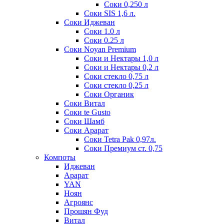
Соки 0,250 л
Соки SIS 1,6 л.
Соки Иджеван
Соки 1.0 л
Соки 0.25 л
Соки Noyan Premium
Соки и Нектары 1,0 л
Соки и Нектары 0,2 л
Соки стекло 0,75 л
Соки стекло 0,25 л
Соки Органик
Соки Витал
Соки te Gusto
Соки Шамб
Соки Арарат
Соки Tetra Pak 0,97л.
Соки Премиум ст. 0,75
Компоты
Иджеван
Арарат
YAN
Ноян
Агроянс
Прошян Фуд
Витал