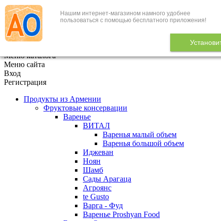
Нашим интернет-магазином намного удобнее
+7 (495) 646-888-1
пользоваться с помощью бесплатного приложения!
В корзине
0
товаров
Установи
x
Меню каталога
Меню сайта
Вход
Регистрация
Продукты из Армении
Фруктовые консервации
Варенье
ВИТАЛ
Варенья малый объем
Варенья большой объем
Иджеван
Ноян
Шамб
Сады Арагаца
Агроянс
te Gusto
Варга - Фуд
Варенье Proshyan Food