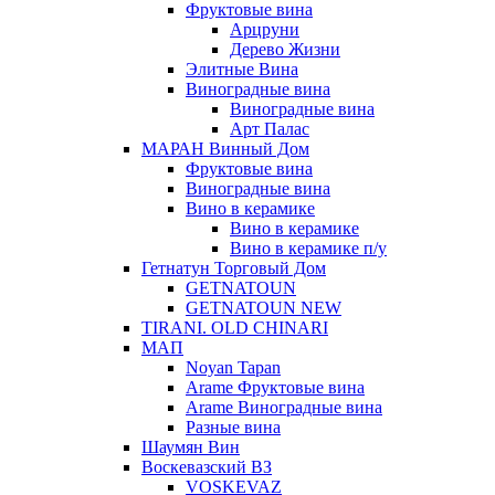
Фруктовые вина
Арцруни
Дерево Жизни
Элитные Вина
Виноградные вина
Виноградные вина
Арт Палас
МАРАН Винный Дом
Фруктовые вина
Виноградные вина
Вино в керамике
Вино в керамике
Вино в керамике п/у
Гетнатун Торговый Дом
GETNATOUN
GETNATOUN NEW
TIRANI. OLD CHINARI
МАП
Noyan Tapan
Arame Фруктовые вина
Arame Виноградные вина
Разные вина
Шаумян Вин
Воскевазский ВЗ
VOSKEVAZ