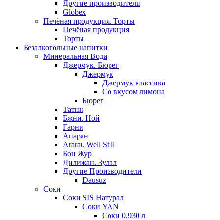
Другие производители
Globex
Печёная продукция. Торты
Печёная продукция
Торты
Безалкогольные напитки
Минеральная Вода
Джермук. Бюрег
Джермук
Джермук классика
Со вкусом лимона
Бюрег
Татни
Бжни. Ной
Гарни
Апаран
Ararat. Well Still
Бон Жур
Дилижан. Зулал
Другие Производители
Dausuz
Соки
Соки SIS Натурал
Соки YAN
Соки 0,930 л