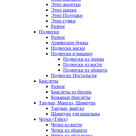
Этно жилетки
Этно шапки
Этно Подушки
Этно сумки
Разное
Подвески
Разное
Армянские буквы
Подвески маски
Подвески в машину
Подвески из дерева
Подвески из кости
Подвески из эбонита
Подвески Ностальгия
Браслеты
Разное
Браслеты из бисера
Кожаные браслеты
Тандыр, Мангал, Шампура
Тандыр, мангал
Шампура для шашлыка
Четки (Тзбех)
Четки из кости
Четки из эбонита
Четки из обсидиана