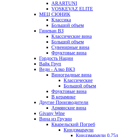
ARARTUNI
VOSKEVAZ ELITE
МЕЦ СЮНИК
Классика
Большой объем
Гиневан ВЗ
Классические вина
Большой объем
Сувенирные вина
Фруктовые вина
Гордость Нации
Вайк Груп
Веди - Алко ВКЗ
Виноградные вина
Классические
Большой объем
Фруктовые вина
В керамике
Другие Производители
Армянские вина
Givany Wine
Вина из Грузии
Кварельский Погреб
Киндзмараули
Киндзмараули 0,75л