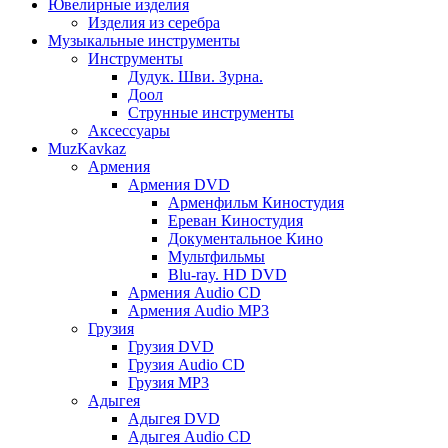
Ювелирные изделия
Изделия из серебра
Музыкальные инструменты
Инструменты
Дудук. Шви. Зурна.
Доол
Струнные инструменты
Аксессуары
MuzKavkaz
Армения
Армения DVD
Арменфильм Киностудия
Ереван Киностудия
Документальное Кино
Мультфильмы
Blu-ray. HD DVD
Армения Audio CD
Армения Audio MP3
Грузия
Грузия DVD
Грузия Audio CD
Грузия MP3
Адыгея
Адыгея DVD
Адыгея Audio CD