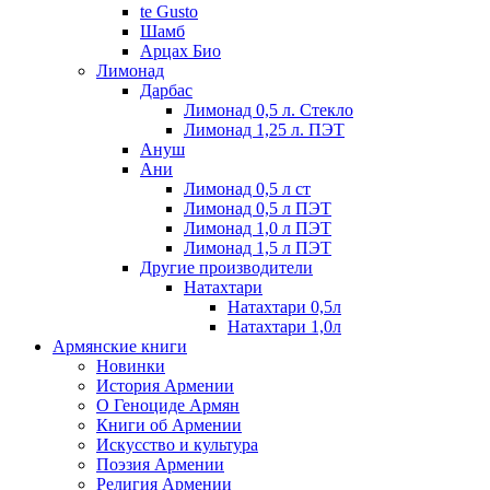
te Gusto
Шамб
Арцах Био
Лимонад
Дарбас
Лимонад 0,5 л. Стекло
Лимонад 1,25 л. ПЭТ
Ануш
Ани
Лимонад 0,5 л ст
Лимонад 0,5 л ПЭТ
Лимонад 1,0 л ПЭТ
Лимонад 1,5 л ПЭТ
Другие производители
Натахтари
Натахтари 0,5л
Натахтари 1,0л
Армянские книги
Новинки
История Армении
О Геноциде Армян
Книги об Армении
Иcкусство и культура
Поэзия Армении
Религия Армении