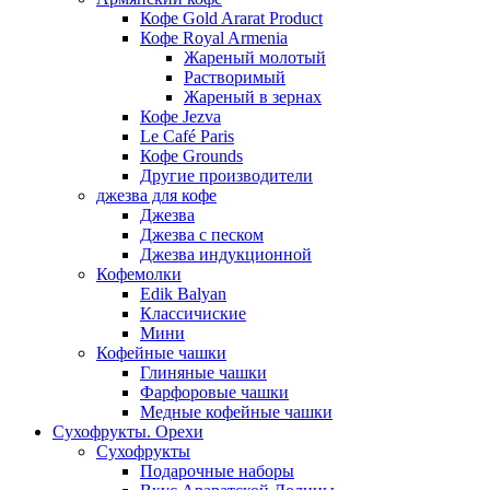
Кофе Gold Ararat Product
Кофе Royal Armenia
Жареный молотый
Растворимый
Жареный в зернах
Кофе Jezva
Le Café Paris
Кофе Grounds
Другие производители
джезва для кофе
Джезва
Джезва с песком
Джезва индукционной
Кофемолки
Edik Balyan
Классичиские
Мини
Кофейные чашки
Глиняные чашки
Фарфоровые чашки
Медные кофейные чашки
Сухофрукты. Орехи
Сухофрукты
Подарочные наборы