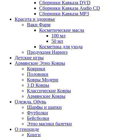
Сборники Кавказа DVD
Сборники Кавказа Audio CD
Сборники Кавказа MP3
Красота и здоровье
Ваки Фарм
Косметические масла
100 мл
50 мл
Косметика для ухода
Продукция Наринэ
Детские игры
Армянские Этно Ковры
Коврики
Половики
Ковры Модерн
3 D Ковры
Классические Ковры
Армянские Ковры
Одежда. Обувь
Шарфы и шапки
Футболки
Бейсболки
Этно масики балетки
О геноциде
Книги