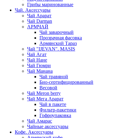
Грибы маринованные
Чай. Аксессуары
Чай Арарат
Чай Darman
АРМЧАЙ
Чай заварочный
Прозрачная фасовка
Армянский Тараз
Чай "IJEVAN". MASIS
Чай Агат
Чай Нане
Чай Гюмри
Чай Манана
Чай травяной
Био-сертифицированный
Весовой
Чай Meron berry
Чай Мега Арарат
Чай в пакете
Фильтр-пакетики
Гофроупаковка
Чай Амарас
Чайные аксессуары
Кофе. Аксессуары
Армянский кофе