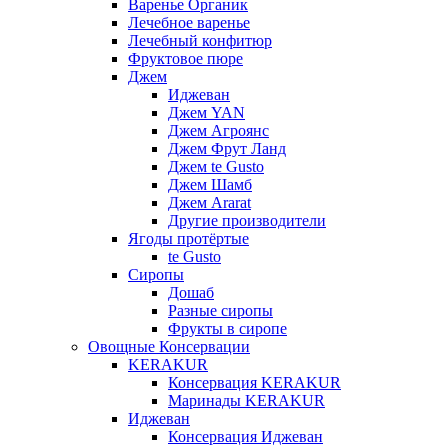
Варенье Органик
Лечебное варенье
Лечебный конфитюр
Фруктовое пюре
Джем
Иджеван
Джем YAN
Джем Агроянс
Джем Фрут Ланд
Джем te Gusto
Джем Шамб
Джем Ararat
Другие производители
Ягоды протёртые
te Gusto
Сиропы
Дошаб
Разные сиропы
Фрукты в сиропе
Овощные Консервации
KERAKUR
Консервация KERAKUR
Маринады KERAKUR
Иджеван
Консервация Иджеван