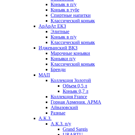
Коньяк в п/у
Коньяк в тубе
Спиртные напитки
Классический коньяк
АрАрАт ЕКЗ
Элитные
Коньяк в п/у
Классический коньяк
Иджеванский ВКЗ
Марочные коньяки
Коньяки п/у
Классический коньяк
Бренди
МАП
Коллекция Золотой
Объем 0,5 л
Коньяк 0,7 л
Коллекция France
Горная Армения. АРМА
Айвазовский
Разные
А.К.З.
А.К.З. п/у
Grand Sargis
URARTU