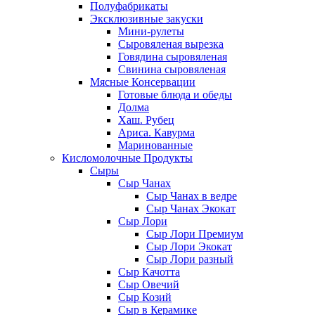
Полуфабрикаты
Эксклюзивные закуски
Мини-рулеты
Сыровяленая вырезка
Говядина сыровяленая
Свинина сыровяленая
Мясные Консервации
Готовые блюда и обеды
Долма
Хаш. Рубец
Ариса. Кавурма
Маринованные
Кисломолочные Продукты
Сыры
Сыр Чанах
Сыр Чанах в ведре
Сыр Чанах Экокат
Сыр Лори
Сыр Лори Премиум
Сыр Лори Экокат
Сыр Лори разный
Сыр Качотта
Сыр Овечий
Сыр Козий
Сыр в Керамике