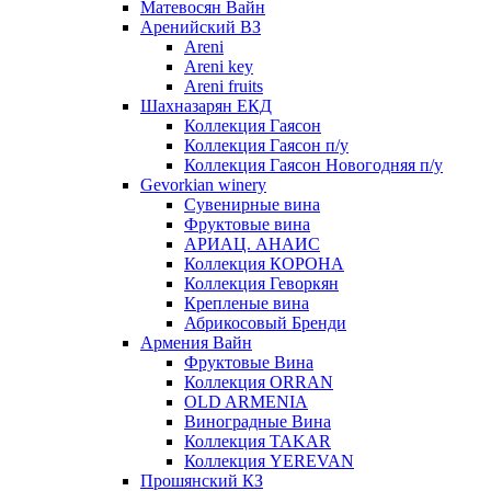
Матевосян Вайн
Аренийский ВЗ
Areni
Areni key
Areni fruits
Шахназарян ЕКД
Коллекция Гаясон
Коллекция Гаясон п/у
Коллекция Гаясон Новогодняя п/у
Gevorkian winery
Сувенирные вина
Фруктовые вина
АРИАЦ. АНАИС
Коллекция КОРОНА
Коллекция Геворкян
Крепленые вина
Абрикосовый Бренди
Армения Вайн
Фруктовые Вина
Коллекция ORRAN
OLD ARMENIA
Виноградные Вина
Коллекция TAKAR
Коллекция YEREVAN
Прошянский КЗ