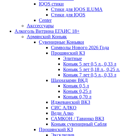
IQOS стики
Стики для IQOS ILUMA
Стики для IQOS
Сenter
Акссессуары
Алкоголь Витрина ЕГАИС 18+
Армянский Коньяк
Сувенирные Коньяки
Символы Нового 2026 Года
Прошянский КЗ
Элитные
Коньяк 5 лет 0,5 л., 0,33 л
Коньяк 5 лет 0,18 л., 0,25 л.
Коньяк 7 лет 0,5 л., 0,33 л
Шахназарян ВКД
Коньяк 0,5 л
Коньяк 0,25 л
Коньяк 0,70 л
Иджеванский ВКЗ
СИС АЛКО
Веди Алко
САМКОН / Тавинко ВКЗ
Коньяк сувенирный Сабля
Прошянский КЗ
Эксклюзив