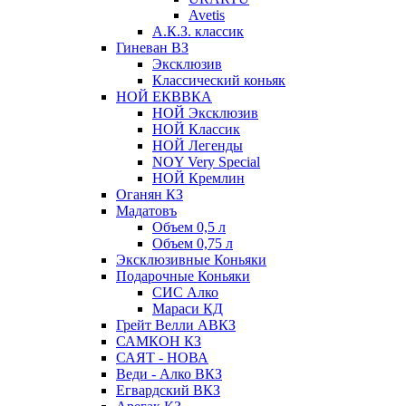
Avetis
А.К.З. классик
Гиневан ВЗ
Эксклюзив
Классический коньяк
НОЙ ЕКВВКА
НОЙ Эксклюзив
НОЙ Классик
НОЙ Легенды
NOY Very Speсial
НОЙ Кремлин
Оганян КЗ
Мадатовъ
Объем 0,5 л
Объем 0,75 л
Эксклюзивные Коньяки
Подарочные Коньяки
СИС Алко
Мараси КД
Грейт Велли АВКЗ
САМКОН КЗ
САЯТ - НОВА
Веди - Алко ВКЗ
Егвардский ВКЗ