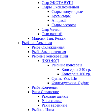
Сыр ЭКОТАВУШ
Сыры Эксклюзивный
Сыры полутведые
Крем сыры
Antipasti
Сыры ассорти
Сыр Чечил
Сыр разный
Мацони.Тан. Режан
Рыба из Армении
Рыба Охлажденная
Рыба Замороженная
Рыбные консервации
ЭКО ФУД
Рыбные консервы
Консервы 240 гр.
Консервы 160 гр.
Супы. Уха. Щи
Филе-кусочки. Суфле
Рыба Копченая
Раки Севанские
Раковые шейки
Раки живые
Раки варенные
Рыбная Икра