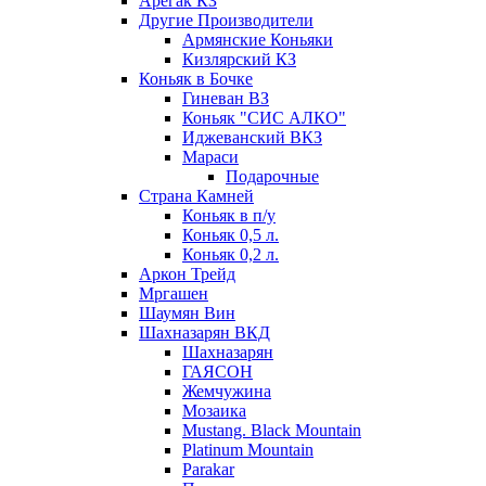
Арегак КЗ
Другие Производители
Армянские Коньяки
Кизлярский КЗ
Коньяк в Бочке
Гиневан ВЗ
Коньяк "СИС АЛКО"
Иджеванский ВКЗ
Мараси
Подарочные
Страна Камней
Коньяк в п/у
Коньяк 0,5 л.
Коньяк 0,2 л.
Аркон Трейд
Мргашен
Шаумян Вин
Шахназарян ВКД
Шахназарян
ГАЯСОН
Жемчужина
Мозаика
Mustang. Black Mountain
Platinum Mountain
Parakar