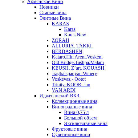
Армянское Вино
Новинки
Старые вина
Элитные Вина
KARAS
Karas
Karas New
ZORAH
ALLURIA. TAKRI.
BERDASHEN
Kataro.Hin Areni.Voskeni
Old Bridge.Tushpa.Malani
KEUSH. Z’art. KOUASH
Jraghatspanyan Winery
Voskevaz - Qotot
Trinity. KOOR. Jan
VAN ARDI
Иджеванский ВКЗ
Коллекционные вина
Виноградные вина
Вина 0,75 л
Большой объем
Эксклюзивные вина
Фруктовые вина
Cувенирные вина