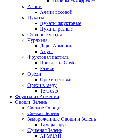
Наборы сухофруктов
Алани
Алани весовой
Цукаты
Цукаты фруктовые
Цукаты разные
Сушеные ягоды
Чурчхела
Дары Армении
Ануш
Фруктовая пастила
Пастила te Gusto
Разное
Орехи
Орехи весовые
Орехи в меду
Te Gusto
Фрукты из Армении
Овощи. Зелень
Свежие Овощи
Свежая Зелень
Замороженные Овощи и Зелень
Тамара фрут
Сушеная Зелень
АРМЧАЙ