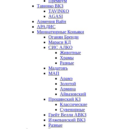
Премиум
Тавинко ВКЗ
TAVINKO
AGASI
Армения Вайн
АРАДИС
Миниатюрные Коньяки
Оганян Бренди
Мараси КД
СИС АЛКО
Животные
Храмы
Разные
Мадатовъ
МАП
Арамэ
Золотой
Армина
Айвазовский
Прошянский КЗ
Классические
Сувенирные
Грейт Велли АВКЗ
Иджеванский ВКЗ
Разные