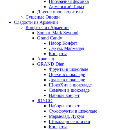
Прозрачная фасовка
Армянский Тараз
Другие производители
Сушеные Овощи
Сладости из Армении
Конфеты из Армении
Sonuar. Mark Sevouni
Grand Candy
Набор Конфет
Лукум. Мармелад
Конфеты
Арколад
GRAND Dian
Фрукты в шоколаде
Орехи в шоколаде
Драже в шоколаде
ШокоХит в шоколаде
Семечки в шоколаде
Наборы конфет
JOYCO
Наборы конфет
Сухофрукты в шоколаде
Мармелад. Лукум
Шоколадные плитки
Конфеты