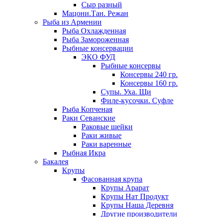
Сыр разный
Мацони.Тан. Режан
Рыба из Армении
Рыба Охлажденная
Рыба Замороженная
Рыбные консервации
ЭКО ФУД
Рыбные консервы
Консервы 240 гр.
Консервы 160 гр.
Супы. Уха. Щи
Филе-кусочки. Суфле
Рыба Копченая
Раки Севанские
Раковые шейки
Раки живые
Раки варенные
Рыбная Икра
Бакалея
Крупы
Фасованная крупа
Крупы Арарат
Крупы Нат Продукт
Крупы Наша Деревня
Другие производители