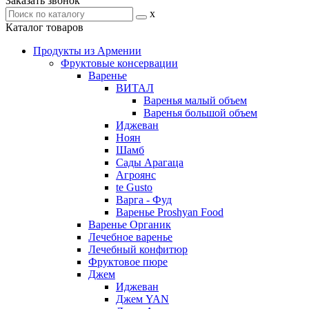
Заказать звонок
x
Каталог товаров
Продукты из Армении
Фруктовые консервации
Варенье
ВИТАЛ
Варенья малый объем
Варенья большой объем
Иджеван
Ноян
Шамб
Сады Арагаца
Агроянс
te Gusto
Варга - Фуд
Варенье Proshyan Food
Варенье Органик
Лечебное варенье
Лечебный конфитюр
Фруктовое пюре
Джем
Иджеван
Джем YAN