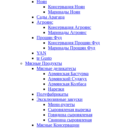
Ноян
Консервация Ноян
Маринады Ноян
Сады Арагаца
Агроянс
Консервация Агроянс
Маринады Агроянс
Прошян Фуд
Консервация Прошян Фуд
Маринады Прошян Фуд
YAN
te Gusto
Мясные Продукты
Мясные деликатесы
Армянская Бастурма
Армянский Суджух
Армянская Колбаса
Нарезки
Полуфабрикаты
Эксклюзивные закуски
Мини-рулеты
Сыровяленая вырезка
Говядина сыровяленая
Свинина сыровяленая
Мясные Консервации