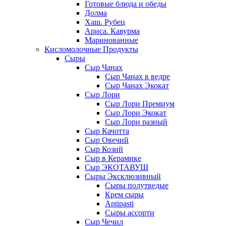
Готовые блюда и обеды
Долма
Хаш. Рубец
Ариса. Кавурма
Маринованные
Кисломолочные Продукты
Сыры
Сыр Чанах
Сыр Чанах в ведре
Сыр Чанах Экокат
Сыр Лори
Сыр Лори Премиум
Сыр Лори Экокат
Сыр Лори разный
Сыр Качотта
Сыр Овечий
Сыр Козий
Сыр в Керамике
Сыр ЭКОТАВУШ
Сыры Эксклюзивный
Сыры полутведые
Крем сыры
Antipasti
Сыры ассорти
Сыр Чечил