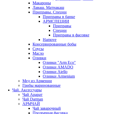
Макароны
Лаваш. Матнакаш
Приправы. Специи
Приправы в банке
АРМСПЕЦИИ
Приправы
Специи
Приправы в фасовке
Hamove
Консервированные бобы
Соусы
Масло
Оливки
Оливки "Arm Eco"
Оливки AMADO
Оливки Aiello
Оливки Armenium
Мед из Армении
Грибы маринованные
Чай. Аксессуары
Чай Арарат
Чай Darman
АРМЧАЙ
Чай заварочный
Прозрачная фасовка