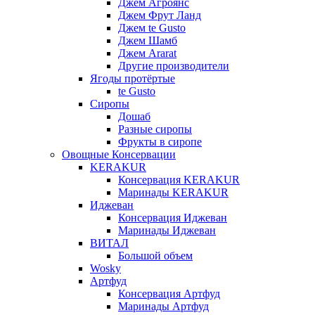
Джем Агроянс
Джем Фрут Ланд
Джем te Gusto
Джем Шамб
Джем Ararat
Другие производители
Ягоды протёртые
te Gusto
Сиропы
Дошаб
Разные сиропы
Фрукты в сиропе
Овощные Консервации
KERAKUR
Консервация KERAKUR
Маринады KERAKUR
Иджеван
Консервация Иджеван
Маринады Иджеван
ВИТАЛ
Большой объем
Wosky
Артфуд
Консервация Артфуд
Маринады Артфуд