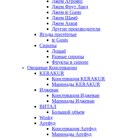
Джем Агроянс
Джем Фрут Ланд
Джем te Gusto
Джем Шамб
Джем Ararat
Другие производители
Ягоды протёртые
te Gusto
Сиропы
Дошаб
Разные сиропы
Фрукты в сиропе
Овощные Консервации
KERAKUR
Консервация KERAKUR
Маринады KERAKUR
Иджеван
Консервация Иджеван
Маринады Иджеван
ВИТАЛ
Большой объем
Wosky
Артфуд
Консервация Артфуд
Маринады Артфуд