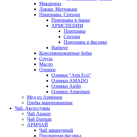
Макароны
Лаваш. Матнакаш
Приправы. Специи
Приправы в банке
АРМСПЕЦИИ
Приправы
Специи
Приправы в фасовке
Hamove
Консервированные бобы
Соусы
Масло
Оливки
Оливки "Arm Eco"
Оливки AMADO
Оливки Aiello
Оливки Armenium
Мед из Армении
Грибы маринованные
Чай. Аксессуары
Чай Арарат
Чай Darman
АРМЧАЙ
Чай заварочный
Прозрачная фасовка