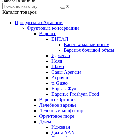
Заказать звонок
x
Каталог товаров
Продукты из Армении
Фруктовые консервации
Варенье
ВИТАЛ
Варенья малый объем
Варенья большой объем
Иджеван
Ноян
Шамб
Сады Арагаца
Агроянс
te Gusto
Варга - Фуд
Варенье Proshyan Food
Варенье Органик
Лечебное варенье
Лечебный конфитюр
Фруктовое пюре
Джем
Иджеван
Джем YAN