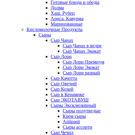
Готовые блюда и обеды
Долма
Хаш. Рубец
Ариса. Кавурма
Маринованные
Кисломолочные Продукты
Сыры
Сыр Чанах
Сыр Чанах в ведре
Сыр Чанах Экокат
Сыр Лори
Сыр Лори Премиум
Сыр Лори Экокат
Сыр Лори разный
Сыр Качотта
Сыр Овечий
Сыр Козий
Сыр в Керамике
Сыр ЭКОТАВУШ
Сыры Эксклюзивный
Сыры полутведые
Крем сыры
Antipasti
Сыры ассорти
Сыр Чечил