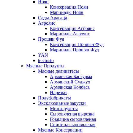
Ноян
Консервация Ноян
Маринады Ноян
Сады Арагаца
Агроянс
Консервация Агроянс
Маринады Агроянс
Прошян Фуд
Консервация Прошян Фуд
Маринады Прошян Фуд
YAN
te Gusto
Мясные Продукты
Мясные деликатесы
Армянская Бастурма
Армянский Суджух
Армянская Колбаса
Нарезки
Полуфабрикаты
Эксклюзивные закуски
Мини-рулеты
Сыровяленая вырезка
Говядина сыровяленая
Свинина сыровяленая
Мясные Консервации