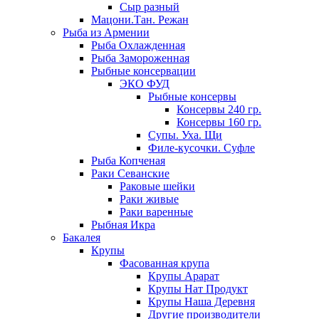
Сыр разный
Мацони.Тан. Режан
Рыба из Армении
Рыба Охлажденная
Рыба Замороженная
Рыбные консервации
ЭКО ФУД
Рыбные консервы
Консервы 240 гр.
Консервы 160 гр.
Супы. Уха. Щи
Филе-кусочки. Суфле
Рыба Копченая
Раки Севанские
Раковые шейки
Раки живые
Раки варенные
Рыбная Икра
Бакалея
Крупы
Фасованная крупа
Крупы Арарат
Крупы Нат Продукт
Крупы Наша Деревня
Другие производители