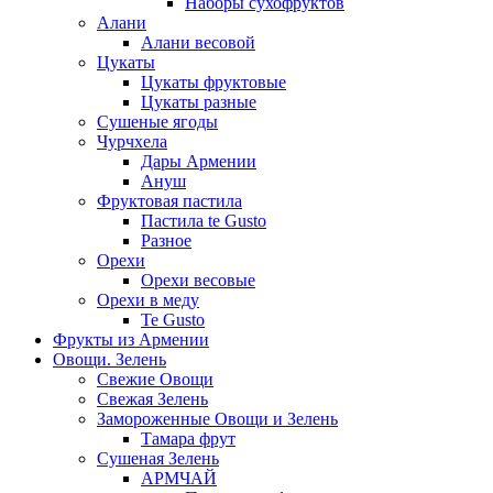
Наборы сухофруктов
Алани
Алани весовой
Цукаты
Цукаты фруктовые
Цукаты разные
Сушеные ягоды
Чурчхела
Дары Армении
Ануш
Фруктовая пастила
Пастила te Gusto
Разное
Орехи
Орехи весовые
Орехи в меду
Te Gusto
Фрукты из Армении
Овощи. Зелень
Свежие Овощи
Свежая Зелень
Замороженные Овощи и Зелень
Тамара фрут
Сушеная Зелень
АРМЧАЙ