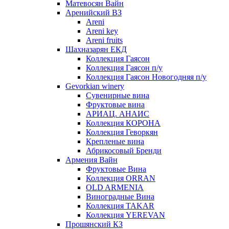
Матевосян Вайн
Аренийский ВЗ
Areni
Areni key
Areni fruits
Шахназарян ЕКД
Коллекция Гаясон
Коллекция Гаясон п/у
Коллекция Гаясон Новогодняя п/у
Gevorkian winery
Сувенирные вина
Фруктовые вина
АРИАЦ. АНАИС
Коллекция КОРОНА
Коллекция Геворкян
Крепленые вина
Абрикосовый Бренди
Армения Вайн
Фруктовые Вина
Коллекция ORRAN
OLD ARMENIA
Виноградные Вина
Коллекция TAKAR
Коллекция YEREVAN
Прошянский КЗ