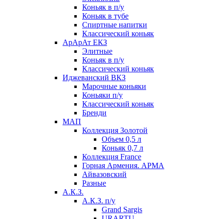
Коньяк в п/у
Коньяк в тубе
Спиртные напитки
Классический коньяк
АрАрАт ЕКЗ
Элитные
Коньяк в п/у
Классический коньяк
Иджеванский ВКЗ
Марочные коньяки
Коньяки п/у
Классический коньяк
Бренди
МАП
Коллекция Золотой
Объем 0,5 л
Коньяк 0,7 л
Коллекция France
Горная Армения. АРМА
Айвазовский
Разные
А.К.З.
А.К.З. п/у
Grand Sargis
URARTU