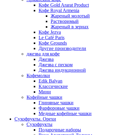
Кофе Gold Ararat Product
Кофе Royal Armenia
Жареный молотый
Растворимый
Жареный в зернах
Кофе Jezva
Le Café Paris
Кофе Grounds
Другие производители
джезва для кофе
Джезва
Джезва с песком
Джезва индукционной
Кофемолки
Edik Balyan
Классичиские
Мини
Кофейные чашки
Глиняные чашки
Фарфоровые чашки
Медные кофейные чашки
Сухофрукты. Орехи
Сухофрукты
Подарочные наборы