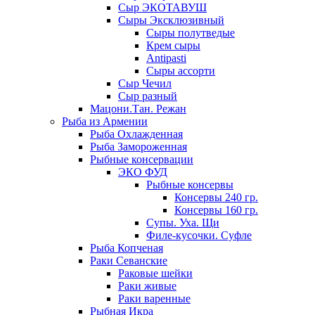
Сыр ЭКОТАВУШ
Сыры Эксклюзивный
Сыры полутведые
Крем сыры
Antipasti
Сыры ассорти
Сыр Чечил
Сыр разный
Мацони.Тан. Режан
Рыба из Армении
Рыба Охлажденная
Рыба Замороженная
Рыбные консервации
ЭКО ФУД
Рыбные консервы
Консервы 240 гр.
Консервы 160 гр.
Супы. Уха. Щи
Филе-кусочки. Суфле
Рыба Копченая
Раки Севанские
Раковые шейки
Раки живые
Раки варенные
Рыбная Икра