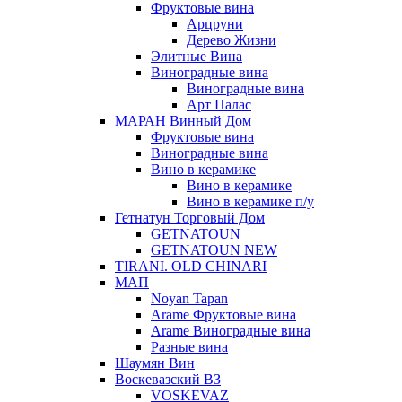
Фруктовые вина
Арцруни
Дерево Жизни
Элитные Вина
Виноградные вина
Виноградные вина
Арт Палас
МАРАН Винный Дом
Фруктовые вина
Виноградные вина
Вино в керамике
Вино в керамике
Вино в керамике п/у
Гетнатун Торговый Дом
GETNATOUN
GETNATOUN NEW
TIRANI. OLD CHINARI
МАП
Noyan Tapan
Arame Фруктовые вина
Arame Виноградные вина
Разные вина
Шаумян Вин
Воскевазский ВЗ
VOSKEVAZ