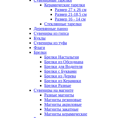
Сувенирные тарелки
Керамические тарелки
Размер 27 х 26 см
Размер 21-18,5 см
Размер 16 - 14 см
Стеклянные тарелки
Деревянные панно
Сувениры из гипса
Куклы
Сувениры из туфа
Флаги
Брелки
Брелки Настальгия
Брелки из Обсидиана
Брелки для Водителя
Брелки с Буквами
Брелки из Дерева
Брелки из Керамики
Брелки Разные
Сувениры на магните
Разные магниты
Магниты резиновые
Магниты акриловые
Магниты закатные
Магниты керамические