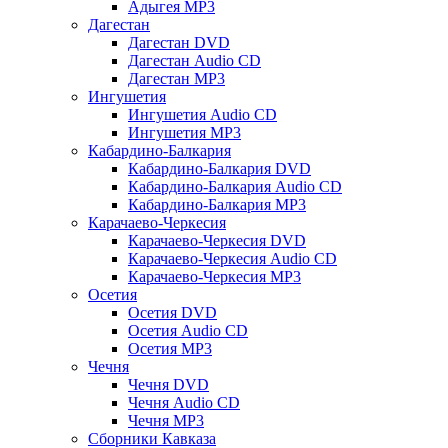
Адыгея MP3
Дагестан
Дагестан DVD
Дагестан Audio CD
Дагестан MP3
Ингушетия
Ингушетия Audio CD
Ингушетия MP3
Кабардино-Балкария
Кабардино-Балкария DVD
Кабардино-Балкария Audio CD
Кабардино-Балкария MP3
Карачаево-Черкесия
Карачаево-Черкесия DVD
Карачаево-Черкесия Audio CD
Карачаево-Черкесия MP3
Осетия
Осетия DVD
Осетия Audio CD
Осетия MP3
Чечня
Чечня DVD
Чечня Audio CD
Чечня MP3
Сборники Кавказа