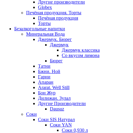
Другие производители
Globex
Печёная продукция. Торты
Печёная продукция
Торты
Безалкогольные напитки
Минеральная Вода
Джермук. Бюрег
Джермук
Джермук классика
Со вкусом лимона
Бюрег
Татни
Бжни. Ной
Гарни
Апаран
Ararat. Well Still
Бон Жур
Дилижан. Зулал
Другие Производители
Dausuz
Соки
Соки SIS Натурал
Соки YAN
Соки 0,930 л