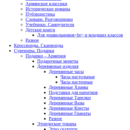
Армянские классики
Исторические романы
Публицистика
Словари. Разговорники
Учебники. Самоучители
Детские книги
Для дошкольников<br> и младших классов
Разное
Кроссворды. Сканворды
Сувениры. Подарки
Подарки – Армения
Подарочные монеты
Деревянные изделия
Деревянные часы
Часы настольные
Часы настенные
Деревянные Храмы
Подставки для напитков
Деревянные Тарелки
Деревянные Вазы
Деревянные Кресты
Деревянные Гранаты
Разное
Этнические товары
Этно скатерти