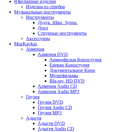
Ювелирные изделия
Изделия из серебра
Музыкальные инструменты
Инструменты
Дудук. Шви. Зурна.
Доол
Струнные инструменты
Аксессуары
MuzKavkaz
Армения
Армения DVD
Арменфильм Киностудия
Ереван Киностудия
Документальное Кино
Мультфильмы
Blu-ray. HD DVD
Армения Audio CD
Армения Audio MP3
Грузия
Грузия DVD
Грузия Audio CD
Грузия MP3
Адыгея
Адыгея DVD
Адыгея Audio CD