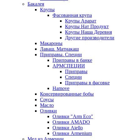
Бакалея
Крупы
Фасованная крупа
Крупы Арарат
Крупы Нат Продукт
Крупы Наша Деревня
Другие производители
Макароны
Лаваш. Матнакаш
Приправы. Специи
Приправы в банке
АРМСПЕЦИИ
Приправы
Специи
Приправы в фасовке
Hamove
Консервированные бобы
Соусы
Масло
Оливки
Оливки "Arm Eco"
Оливки AMADO
Оливки Aiello
Оливки Armenium
Мед из Армении