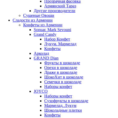
Прозрачная фасовка
Армянский Тараз
Другие производители
Сушеные Овощи
Сладости из Армении
Конфеты из Армении
Sonuar. Mark Sevouni
Grand Candy
Набор Конфет
Лукум. Мармелад
Конфеты
Арколад
GRAND Dian
Фрукты в шоколаде
Орехи в шоколаде
Драже в шоколаде
ШокоХит в шоколаде
Семечки в шоколаде
Наборы конфет
JOYCO
Наборы конфет
Сухофрукты в шоколаде
Мармелад. Лукум
Шоколадные плитки
Конфеты