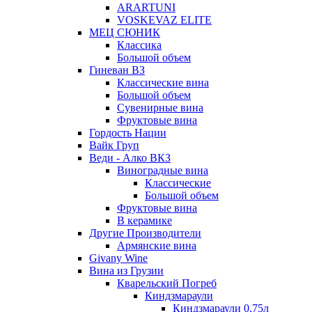
ARARTUNI
VOSKEVAZ ELITE
МЕЦ СЮНИК
Классика
Большой объем
Гиневан ВЗ
Классические вина
Большой объем
Сувенирные вина
Фруктовые вина
Гордость Нации
Вайк Груп
Веди - Алко ВКЗ
Виноградные вина
Классические
Большой объем
Фруктовые вина
В керамике
Другие Производители
Армянские вина
Givany Wine
Вина из Грузии
Кварельский Погреб
Киндзмараули
Киндзмараули 0,75л