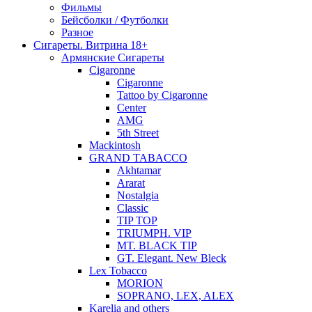
Фильмы
Бейсболки / Футболки
Разное
Сигареты. Витрина 18+
Армянские Сигареты
Cigaronne
Cigaronne
Tattoo by Cigaronne
Center
AMG
5th Street
Mackintosh
GRAND TABACCO
Akhtamar
Ararat
Nostalgia
Classic
TIP TOP
TRIUMPH. VIP
MT. BLACK TIP
GT. Elegant. New Bleck
Lex Tobacco
MORION
SOPRANO, LEX, ALEX
Karelia and others