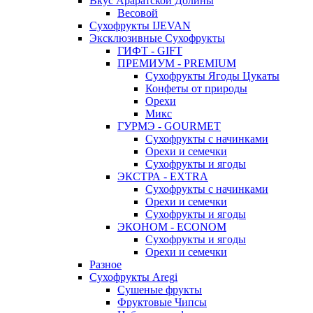
Вкус Араратской Долины
Весовой
Сухофрукты IJEVAN
Эксклюзивные Сухофрукты
ГИФТ - GIFT
ПРЕМИУМ - PREMIUM
Сухофрукты Ягоды Цукаты
Конфеты от природы
Орехи
Микс
ГУРМЭ - GOURMET
Сухофрукты с начинками
Орехи и семечки
Сухофрукты и ягоды
ЭКСТРА - EXTRA
Сухофрукты с начинками
Орехи и семечки
Сухофрукты и ягоды
ЭКОНОМ - ECONOM
Сухофрукты и ягоды
Орехи и семечки
Разное
Сухофрукты Aregi
Сушеные фрукты
Фруктовые Чипсы