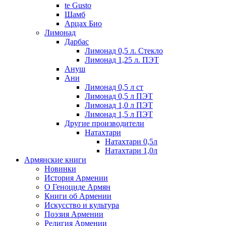
te Gusto
Шамб
Арцах Био
Лимонад
Дарбас
Лимонад 0,5 л. Стекло
Лимонад 1,25 л. ПЭТ
Ануш
Ани
Лимонад 0,5 л ст
Лимонад 0,5 л ПЭТ
Лимонад 1,0 л ПЭТ
Лимонад 1,5 л ПЭТ
Другие производители
Натахтари
Натахтари 0,5л
Натахтари 1,0л
Армянские книги
Новинки
История Армении
О Геноциде Армян
Книги об Армении
Иcкусство и культура
Поэзия Армении
Религия Армении