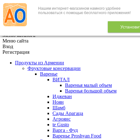
Нашим интернет-магазином намного удобнее
+7 (495) 646-888-1
пользоваться с помощью бесплатного приложения!
В корзине
0
товаров
Установи
x
Меню каталога
Меню сайта
Вход
Регистрация
Продукты из Армении
Фруктовые консервации
Варенье
ВИТАЛ
Варенья малый объем
Варенья большой объем
Иджеван
Ноян
Шамб
Сады Арагаца
Агроянс
te Gusto
Варга - Фуд
Варенье Proshyan Food