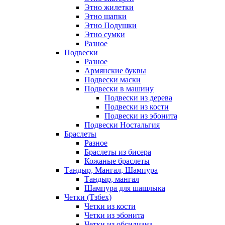
Этно жилетки
Этно шапки
Этно Подушки
Этно сумки
Разное
Подвески
Разное
Армянские буквы
Подвески маски
Подвески в машину
Подвески из дерева
Подвески из кости
Подвески из эбонита
Подвески Ностальгия
Браслеты
Разное
Браслеты из бисера
Кожаные браслеты
Тандыр, Мангал, Шампура
Тандыр, мангал
Шампура для шашлыка
Четки (Тзбех)
Четки из кости
Четки из эбонита
Четки из обсидиана