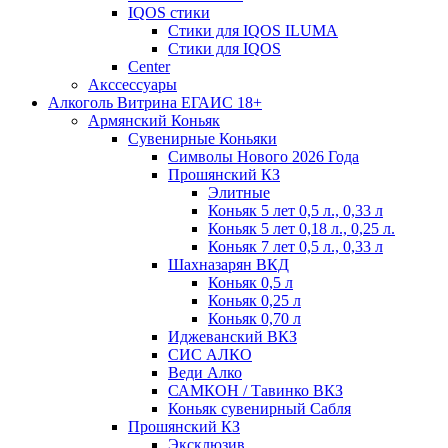
IQOS стики
Стики для IQOS ILUMA
Стики для IQOS
Сenter
Акссессуары
Алкоголь Витрина ЕГАИС 18+
Армянский Коньяк
Сувенирные Коньяки
Символы Нового 2026 Года
Прошянский КЗ
Элитные
Коньяк 5 лет 0,5 л., 0,33 л
Коньяк 5 лет 0,18 л., 0,25 л.
Коньяк 7 лет 0,5 л., 0,33 л
Шахназарян ВКД
Коньяк 0,5 л
Коньяк 0,25 л
Коньяк 0,70 л
Иджеванский ВКЗ
СИС АЛКО
Веди Алко
САМКОН / Тавинко ВКЗ
Коньяк сувенирный Сабля
Прошянский КЗ
Эксклюзив