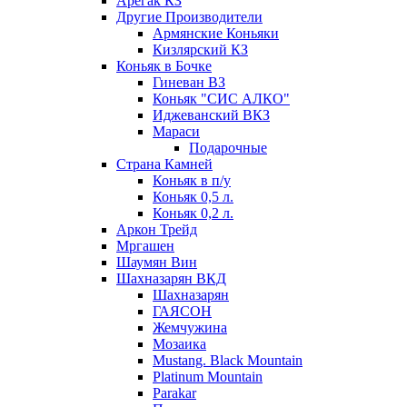
Арегак КЗ
Другие Производители
Армянские Коньяки
Кизлярский КЗ
Коньяк в Бочке
Гиневан ВЗ
Коньяк "СИС АЛКО"
Иджеванский ВКЗ
Мараси
Подарочные
Страна Камней
Коньяк в п/у
Коньяк 0,5 л.
Коньяк 0,2 л.
Аркон Трейд
Мргашен
Шаумян Вин
Шахназарян ВКД
Шахназарян
ГАЯСОН
Жемчужина
Мозаика
Mustang. Black Mountain
Platinum Mountain
Parakar