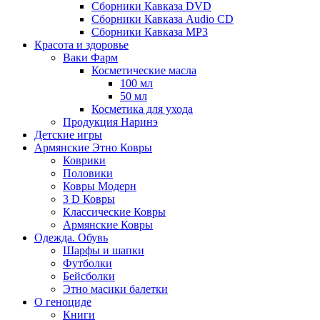
Сборники Кавказа DVD
Сборники Кавказа Audio CD
Сборники Кавказа MP3
Красота и здоровье
Ваки Фарм
Косметические масла
100 мл
50 мл
Косметика для ухода
Продукция Наринэ
Детские игры
Армянские Этно Ковры
Коврики
Половики
Ковры Модерн
3 D Ковры
Классические Ковры
Армянские Ковры
Одежда. Обувь
Шарфы и шапки
Футболки
Бейсболки
Этно масики балетки
О геноциде
Книги