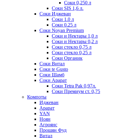
Соки 0,250 л
Соки SIS 1,6 л.
Соки Иджеван
Соки 1.0 л
Соки 0.25 л
Соки Noyan Premium
Соки и Нектары 1,0 л
Соки и Нектары 0,2 л
Соки стекло 0,75 л
Соки стекло 0,25 л
Соки Органик
Соки Витал
Соки te Gusto
Соки Шамб
Соки Арарат
Соки Tetra Pak 0,97л.
Соки Премиум ст. 0,75
Компоты
Иджеван
Арарат
YAN
Ноян
Агроянс
Прошян Фуд
Витал