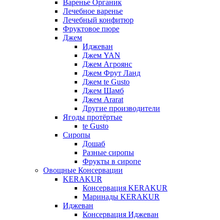
Варенье Органик
Лечебное варенье
Лечебный конфитюр
Фруктовое пюре
Джем
Иджеван
Джем YAN
Джем Агроянс
Джем Фрут Ланд
Джем te Gusto
Джем Шамб
Джем Ararat
Другие производители
Ягоды протёртые
te Gusto
Сиропы
Дошаб
Разные сиропы
Фрукты в сиропе
Овощные Консервации
KERAKUR
Консервация KERAKUR
Маринады KERAKUR
Иджеван
Консервация Иджеван