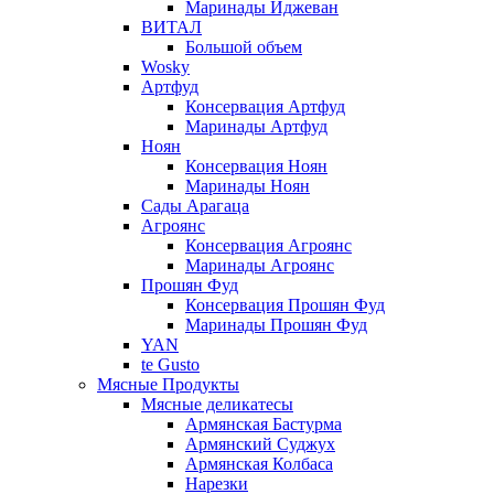
Маринады Иджеван
ВИТАЛ
Большой объем
Wosky
Артфуд
Консервация Артфуд
Маринады Артфуд
Ноян
Консервация Ноян
Маринады Ноян
Сады Арагаца
Агроянс
Консервация Агроянс
Маринады Агроянс
Прошян Фуд
Консервация Прошян Фуд
Маринады Прошян Фуд
YAN
te Gusto
Мясные Продукты
Мясные деликатесы
Армянская Бастурма
Армянский Суджух
Армянская Колбаса
Нарезки