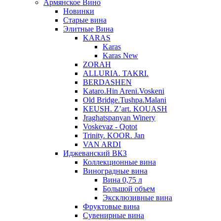
Армянское Вино
Новинки
Старые вина
Элитные Вина
KARAS
Karas
Karas New
ZORAH
ALLURIA. TAKRI.
BERDASHEN
Kataro.Hin Areni.Voskeni
Old Bridge.Tushpa.Malani
KEUSH. Z’art. KOUASH
Jraghatspanyan Winery
Voskevaz - Qotot
Trinity. KOOR. Jan
VAN ARDI
Иджеванский ВКЗ
Коллекционные вина
Виноградные вина
Вина 0,75 л
Большой объем
Эксклюзивные вина
Фруктовые вина
Cувенирные вина