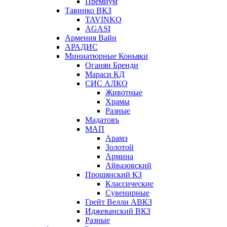
Премиум
Тавинко ВКЗ
TAVINKO
AGASI
Армения Вайн
АРАДИС
Миниатюрные Коньяки
Оганян Бренди
Мараси КД
СИС АЛКО
Животные
Храмы
Разные
Мадатовъ
МАП
Арамэ
Золотой
Армина
Айвазовский
Прошянский КЗ
Классические
Сувенирные
Грейт Велли АВКЗ
Иджеванский ВКЗ
Разные