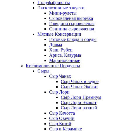
Полуфабрикаты
Эксклюзивные закуски
Мини-рулеты
Сыровяленая вырезка
Говядина сыровяленая
Свинина сыровяленая
Мясные Консервации
Готовые блюда и обеды
Долма
Хаш. Рубец
Ариса. Кавурма
Маринованные
Кисломолочные Продукты
Сыры
Сыр Чанах
Сыр Чанах в ведре
Сыр Чанах Экокат
Сыр Лори
Сыр Лори Премиум
Сыр Лори Экокат
Сыр Лори разный
Сыр Качотта
Сыр Овечий
Сыр Козий
Сыр в Керамике