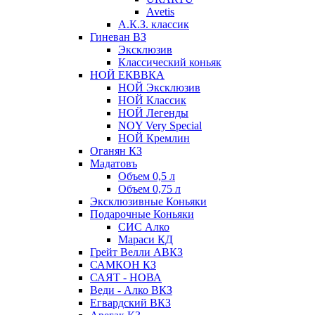
Avetis
А.К.З. классик
Гиневан ВЗ
Эксклюзив
Классический коньяк
НОЙ ЕКВВКА
НОЙ Эксклюзив
НОЙ Классик
НОЙ Легенды
NOY Very Speсial
НОЙ Кремлин
Оганян КЗ
Мадатовъ
Объем 0,5 л
Объем 0,75 л
Эксклюзивные Коньяки
Подарочные Коньяки
СИС Алко
Мараси КД
Грейт Велли АВКЗ
САМКОН КЗ
САЯТ - НОВА
Веди - Алко ВКЗ
Егвардский ВКЗ