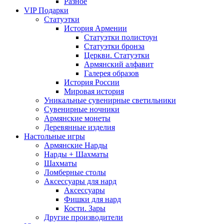
Разное
VIP Подарки
Статуэтки
История Армении
Статуэтки полистоун
Статуэтки бронза
Церкви. Статуэтки
Армянский алфавит
Галерея образов
История России
Мировая история
Уникальные сувенирные светильники
Сувенирные ночники
Армянские монеты
Деревянные изделия
Настольные игры
Армянские Нарды
Нарды + Шахматы
Шахматы
Ломберные столы
Аксессуары для нард
Аксессуары
Фишки для нард
Кости. Зары
Другие производители