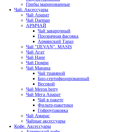
Грибы маринованные
Чай. Аксессуары
Чай Арарат
Чай Darman
АРМЧАЙ
Чай заварочный
Прозрачная фасовка
Армянский Тараз
Чай "IJEVAN". MASIS
Чай Агат
Чай Нане
Чай Гюмри
Чай Манана
Чай травяной
Био-сертифицированный
Весовой
Чай Meron berry
Чай Мега Арарат
Чай в пакете
Фильтр-пакетики
Гофроупаковка
Чай Амарас
Чайные аксессуары
Кофе. Аксессуары
Армянский кофе