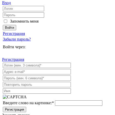
Вход
Запомнить меня
Регистрация
Забыли пароль?
Войти через:
Регистрация
Введите слово на картинке:
*