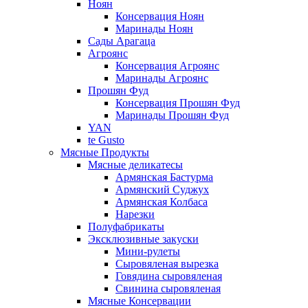
Ноян
Консервация Ноян
Маринады Ноян
Сады Арагаца
Агроянс
Консервация Агроянс
Маринады Агроянс
Прошян Фуд
Консервация Прошян Фуд
Маринады Прошян Фуд
YAN
te Gusto
Мясные Продукты
Мясные деликатесы
Армянская Бастурма
Армянский Суджух
Армянская Колбаса
Нарезки
Полуфабрикаты
Эксклюзивные закуски
Мини-рулеты
Сыровяленая вырезка
Говядина сыровяленая
Свинина сыровяленая
Мясные Консервации