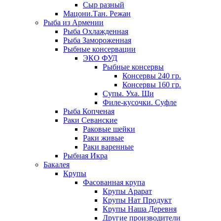
Сыр разный
Мацони.Тан. Режан
Рыба из Армении
Рыба Охлажденная
Рыба Замороженная
Рыбные консервации
ЭКО ФУД
Рыбные консервы
Консервы 240 гр.
Консервы 160 гр.
Супы. Уха. Щи
Филе-кусочки. Суфле
Рыба Копченая
Раки Севанские
Раковые шейки
Раки живые
Раки варенные
Рыбная Икра
Бакалея
Крупы
Фасованная крупа
Крупы Арарат
Крупы Нат Продукт
Крупы Наша Деревня
Другие производители