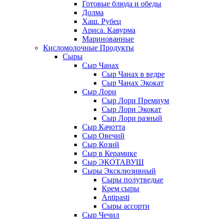
Готовые блюда и обеды
Долма
Хаш. Рубец
Ариса. Кавурма
Маринованные
Кисломолочные Продукты
Сыры
Сыр Чанах
Сыр Чанах в ведре
Сыр Чанах Экокат
Сыр Лори
Сыр Лори Премиум
Сыр Лори Экокат
Сыр Лори разный
Сыр Качотта
Сыр Овечий
Сыр Козий
Сыр в Керамике
Сыр ЭКОТАВУШ
Сыры Эксклюзивный
Сыры полутведые
Крем сыры
Antipasti
Сыры ассорти
Сыр Чечил