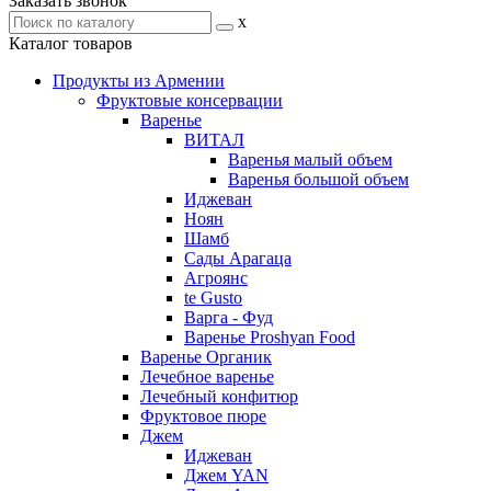
Заказать звонок
x
Каталог товаров
Продукты из Армении
Фруктовые консервации
Варенье
ВИТАЛ
Варенья малый объем
Варенья большой объем
Иджеван
Ноян
Шамб
Сады Арагаца
Агроянс
te Gusto
Варга - Фуд
Варенье Proshyan Food
Варенье Органик
Лечебное варенье
Лечебный конфитюр
Фруктовое пюре
Джем
Иджеван
Джем YAN