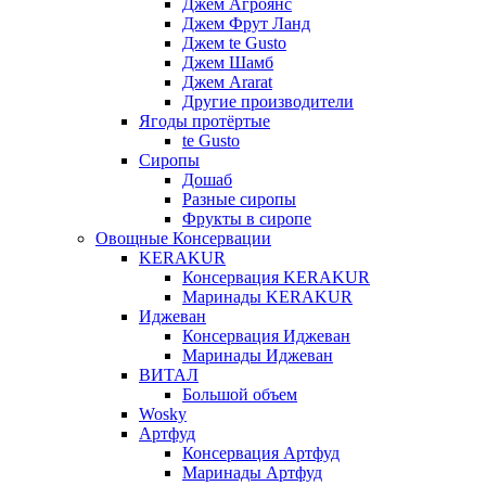
Джем Агроянс
Джем Фрут Ланд
Джем te Gusto
Джем Шамб
Джем Ararat
Другие производители
Ягоды протёртые
te Gusto
Сиропы
Дошаб
Разные сиропы
Фрукты в сиропе
Овощные Консервации
KERAKUR
Консервация KERAKUR
Маринады KERAKUR
Иджеван
Консервация Иджеван
Маринады Иджеван
ВИТАЛ
Большой объем
Wosky
Артфуд
Консервация Артфуд
Маринады Артфуд