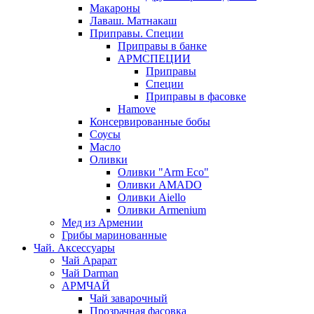
Макароны
Лаваш. Матнакаш
Приправы. Специи
Приправы в банке
АРМСПЕЦИИ
Приправы
Специи
Приправы в фасовке
Hamove
Консервированные бобы
Соусы
Масло
Оливки
Оливки "Arm Eco"
Оливки AMADO
Оливки Aiello
Оливки Armenium
Мед из Армении
Грибы маринованные
Чай. Аксессуары
Чай Арарат
Чай Darman
АРМЧАЙ
Чай заварочный
Прозрачная фасовка