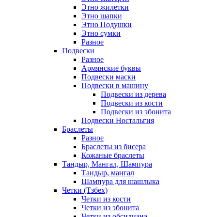
Этно жилетки
Этно шапки
Этно Подушки
Этно сумки
Разное
Подвески
Разное
Армянские буквы
Подвески маски
Подвески в машину
Подвески из дерева
Подвески из кости
Подвески из эбонита
Подвески Ностальгия
Браслеты
Разное
Браслеты из бисера
Кожаные браслеты
Тандыр, Мангал, Шампура
Тандыр, мангал
Шампура для шашлыка
Четки (Тзбех)
Четки из кости
Четки из эбонита
Четки из обсидиана