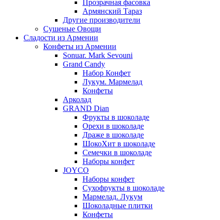
Прозрачная фасовка
Армянский Тараз
Другие производители
Сушеные Овощи
Сладости из Армении
Конфеты из Армении
Sonuar. Mark Sevouni
Grand Candy
Набор Конфет
Лукум. Мармелад
Конфеты
Арколад
GRAND Dian
Фрукты в шоколаде
Орехи в шоколаде
Драже в шоколаде
ШокоХит в шоколаде
Семечки в шоколаде
Наборы конфет
JOYCO
Наборы конфет
Сухофрукты в шоколаде
Мармелад. Лукум
Шоколадные плитки
Конфеты