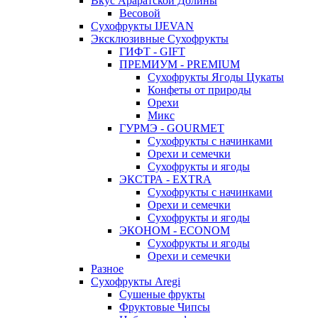
Вкус Араратской Долины
Весовой
Сухофрукты IJEVAN
Эксклюзивные Сухофрукты
ГИФТ - GIFT
ПРЕМИУМ - PREMIUM
Сухофрукты Ягоды Цукаты
Конфеты от природы
Орехи
Микс
ГУРМЭ - GOURMET
Сухофрукты с начинками
Орехи и семечки
Сухофрукты и ягоды
ЭКСТРА - EXTRA
Сухофрукты с начинками
Орехи и семечки
Сухофрукты и ягоды
ЭКОНОМ - ECONOM
Сухофрукты и ягоды
Орехи и семечки
Разное
Сухофрукты Aregi
Сушеные фрукты
Фруктовые Чипсы