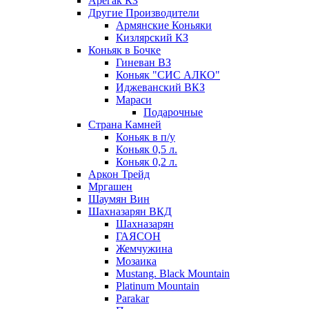
Арегак КЗ
Другие Производители
Армянские Коньяки
Кизлярский КЗ
Коньяк в Бочке
Гиневан ВЗ
Коньяк "СИС АЛКО"
Иджеванский ВКЗ
Мараси
Подарочные
Страна Камней
Коньяк в п/у
Коньяк 0,5 л.
Коньяк 0,2 л.
Аркон Трейд
Мргашен
Шаумян Вин
Шахназарян ВКД
Шахназарян
ГАЯСОН
Жемчужина
Мозаика
Mustang. Black Mountain
Platinum Mountain
Parakar