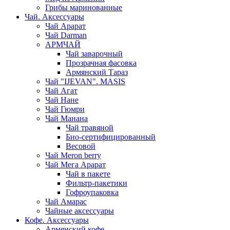
Грибы маринованные
Чай. Аксессуары
Чай Арарат
Чай Darman
АРМЧАЙ
Чай заварочный
Прозрачная фасовка
Армянский Тараз
Чай "IJEVAN". MASIS
Чай Агат
Чай Нане
Чай Гюмри
Чай Манана
Чай травяной
Био-сертифицированный
Весовой
Чай Meron berry
Чай Мега Арарат
Чай в пакете
Фильтр-пакетики
Гофроупаковка
Чай Амарас
Чайные аксессуары
Кофе. Аксессуары
Армянский кофе