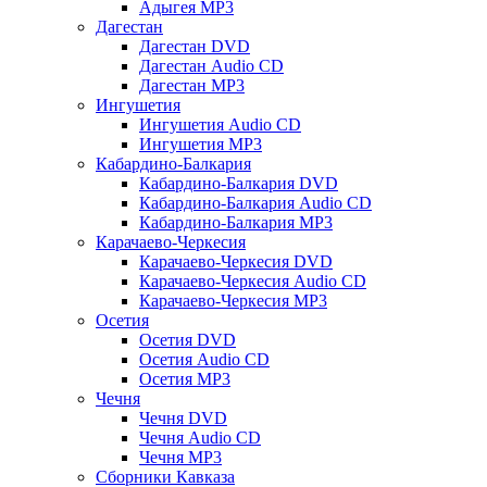
Адыгея MP3
Дагестан
Дагестан DVD
Дагестан Audio CD
Дагестан MP3
Ингушетия
Ингушетия Audio CD
Ингушетия MP3
Кабардино-Балкария
Кабардино-Балкария DVD
Кабардино-Балкария Audio CD
Кабардино-Балкария MP3
Карачаево-Черкесия
Карачаево-Черкесия DVD
Карачаево-Черкесия Audio CD
Карачаево-Черкесия MP3
Осетия
Осетия DVD
Осетия Audio CD
Осетия MP3
Чечня
Чечня DVD
Чечня Audio CD
Чечня MP3
Сборники Кавказа