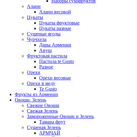
Наборы сухофруктов
Алани
Алани весовой
Цукаты
Цукаты фруктовые
Цукаты разные
Сушеные ягоды
Чурчхела
Дары Армении
Ануш
Фруктовая пастила
Пастила te Gusto
Разное
Орехи
Орехи весовые
Орехи в меду
Te Gusto
Фрукты из Армении
Овощи. Зелень
Свежие Овощи
Свежая Зелень
Замороженные Овощи и Зелень
Тамара фрут
Сушеная Зелень
АРМЧАЙ