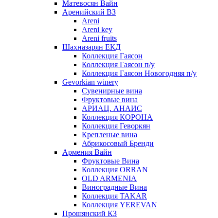
Матевосян Вайн
Аренийский ВЗ
Areni
Areni key
Areni fruits
Шахназарян ЕКД
Коллекция Гаясон
Коллекция Гаясон п/у
Коллекция Гаясон Новогодняя п/у
Gevorkian winery
Сувенирные вина
Фруктовые вина
АРИАЦ. АНАИС
Коллекция КОРОНА
Коллекция Геворкян
Крепленые вина
Абрикосовый Бренди
Армения Вайн
Фруктовые Вина
Коллекция ORRAN
OLD ARMENIA
Виноградные Вина
Коллекция TAKAR
Коллекция YEREVAN
Прошянский КЗ