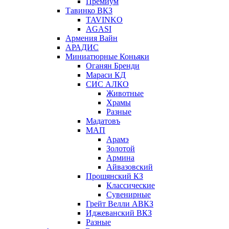
Премиум
Тавинко ВКЗ
TAVINKO
AGASI
Армения Вайн
АРАДИС
Миниатюрные Коньяки
Оганян Бренди
Мараси КД
СИС АЛКО
Животные
Храмы
Разные
Мадатовъ
МАП
Арамэ
Золотой
Армина
Айвазовский
Прошянский КЗ
Классические
Сувенирные
Грейт Велли АВКЗ
Иджеванский ВКЗ
Разные