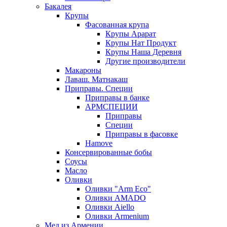
Бакалея
Крупы
Фасованная крупа
Крупы Арарат
Крупы Нат Продукт
Крупы Наша Деревня
Другие производители
Макароны
Лаваш. Матнакаш
Приправы. Специи
Приправы в банке
АРМСПЕЦИИ
Приправы
Специи
Приправы в фасовке
Hamove
Консервированные бобы
Соусы
Масло
Оливки
Оливки "Arm Eco"
Оливки AMADO
Оливки Aiello
Оливки Armenium
Мед из Армении