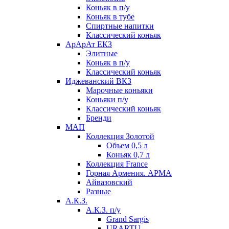
Коньяк в п/у
Коньяк в тубе
Спиртные напитки
Классический коньяк
АрАрАт ЕКЗ
Элитные
Коньяк в п/у
Классический коньяк
Иджеванский ВКЗ
Марочные коньяки
Коньяки п/у
Классический коньяк
Бренди
МАП
Коллекция Золотой
Объем 0,5 л
Коньяк 0,7 л
Коллекция France
Горная Армения. АРМА
Айвазовский
Разные
А.К.З.
А.К.З. п/у
Grand Sargis
URARTU