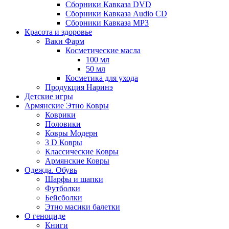
Сборники Кавказа DVD
Сборники Кавказа Audio CD
Сборники Кавказа MP3
Красота и здоровье
Ваки Фарм
Косметические масла
100 мл
50 мл
Косметика для ухода
Продукция Наринэ
Детские игры
Армянские Этно Ковры
Коврики
Половики
Ковры Модерн
3 D Ковры
Классические Ковры
Армянские Ковры
Одежда. Обувь
Шарфы и шапки
Футболки
Бейсболки
Этно масики балетки
О геноциде
Книги