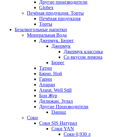
Другие производители
Globex
Печёная продукция. Торты
Печёная продукция
Торты
Безалкогольные напитки
Минеральная Вода
Джермук. Бюрег
Джермук
Джермук классика
Со вкусом лимона
Бюрег
Татни
Бжни. Ной
Гарни
Апаран
Ararat. Well Still
Бон Жур
Дилижан. Зулал
Другие Производители
Dausuz
Соки
Соки SIS Натурал
Соки YAN
Соки 0,930 л