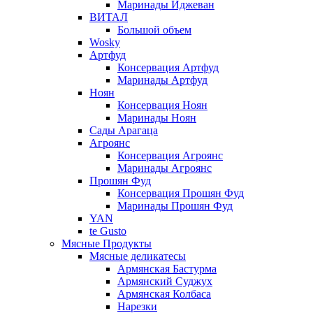
Маринады Иджеван
ВИТАЛ
Большой объем
Wosky
Артфуд
Консервация Артфуд
Маринады Артфуд
Ноян
Консервация Ноян
Маринады Ноян
Сады Арагаца
Агроянс
Консервация Агроянс
Маринады Агроянс
Прошян Фуд
Консервация Прошян Фуд
Маринады Прошян Фуд
YAN
te Gusto
Мясные Продукты
Мясные деликатесы
Армянская Бастурма
Армянский Суджух
Армянская Колбаса
Нарезки