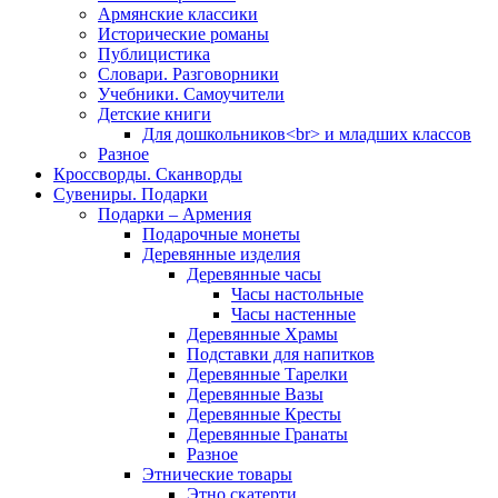
Армянские классики
Исторические романы
Публицистика
Словари. Разговорники
Учебники. Самоучители
Детские книги
Для дошкольников<br> и младших классов
Разное
Кроссворды. Сканворды
Сувениры. Подарки
Подарки – Армения
Подарочные монеты
Деревянные изделия
Деревянные часы
Часы настольные
Часы настенные
Деревянные Храмы
Подставки для напитков
Деревянные Тарелки
Деревянные Вазы
Деревянные Кресты
Деревянные Гранаты
Разное
Этнические товары
Этно скатерти