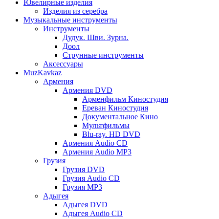
Ювелирные изделия
Изделия из серебра
Музыкальные инструменты
Инструменты
Дудук. Шви. Зурна.
Доол
Струнные инструменты
Аксессуары
MuzKavkaz
Армения
Армения DVD
Арменфильм Киностудия
Ереван Киностудия
Документальное Кино
Мультфильмы
Blu-ray. HD DVD
Армения Audio CD
Армения Audio MP3
Грузия
Грузия DVD
Грузия Audio CD
Грузия MP3
Адыгея
Адыгея DVD
Адыгея Audio CD