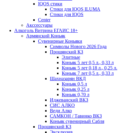
IQOS стики
Стики для IQOS ILUMA
Стики для IQOS
Сenter
Акссессуары
Алкоголь Витрина ЕГАИС 18+
Армянский Коньяк
Сувенирные Коньяки
Символы Нового 2026 Года
Прошянский КЗ
Элитные
Коньяк 5 лет 0,5 л., 0,33 л
Коньяк 5 лет 0,18 л., 0,25 л.
Коньяк 7 лет 0,5 л., 0,33 л
Шахназарян ВКД
Коньяк 0,5 л
Коньяк 0,25 л
Коньяк 0,70 л
Иджеванский ВКЗ
СИС АЛКО
Веди Алко
САМКОН / Тавинко ВКЗ
Коньяк сувенирный Сабля
Прошянский КЗ
Эксклюзив