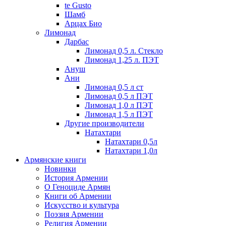
te Gusto
Шамб
Арцах Био
Лимонад
Дарбас
Лимонад 0,5 л. Стекло
Лимонад 1,25 л. ПЭТ
Ануш
Ани
Лимонад 0,5 л ст
Лимонад 0,5 л ПЭТ
Лимонад 1,0 л ПЭТ
Лимонад 1,5 л ПЭТ
Другие производители
Натахтари
Натахтари 0,5л
Натахтари 1,0л
Армянские книги
Новинки
История Армении
О Геноциде Армян
Книги об Армении
Иcкусство и культура
Поэзия Армении
Религия Армении