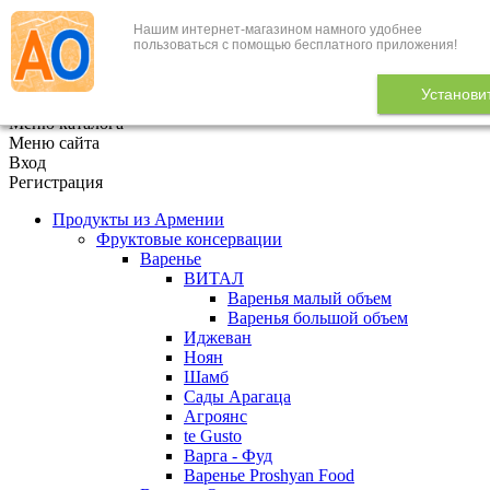
Нашим интернет-магазином намного удобнее
+7 (495) 646-888-1
пользоваться с помощью бесплатного приложения!
В корзине
0
товаров
Установи
x
Меню каталога
Меню сайта
Вход
Регистрация
Продукты из Армении
Фруктовые консервации
Варенье
ВИТАЛ
Варенья малый объем
Варенья большой объем
Иджеван
Ноян
Шамб
Сады Арагаца
Агроянс
te Gusto
Варга - Фуд
Варенье Proshyan Food