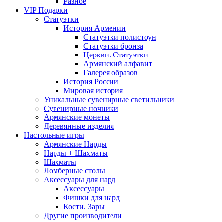
Разное
VIP Подарки
Статуэтки
История Армении
Статуэтки полистоун
Статуэтки бронза
Церкви. Статуэтки
Армянский алфавит
Галерея образов
История России
Мировая история
Уникальные сувенирные светильники
Сувенирные ночники
Армянские монеты
Деревянные изделия
Настольные игры
Армянские Нарды
Нарды + Шахматы
Шахматы
Ломберные столы
Аксессуары для нард
Аксессуары
Фишки для нард
Кости. Зары
Другие производители