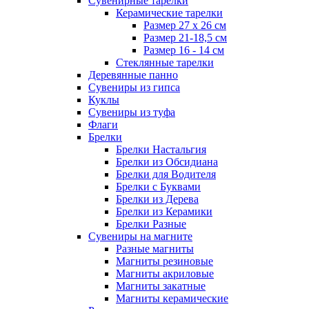
Сувенирные тарелки
Керамические тарелки
Размер 27 х 26 см
Размер 21-18,5 см
Размер 16 - 14 см
Стеклянные тарелки
Деревянные панно
Сувениры из гипса
Куклы
Сувениры из туфа
Флаги
Брелки
Брелки Настальгия
Брелки из Обсидиана
Брелки для Водителя
Брелки с Буквами
Брелки из Дерева
Брелки из Керамики
Брелки Разные
Сувениры на магните
Разные магниты
Магниты резиновые
Магниты акриловые
Магниты закатные
Магниты керамические