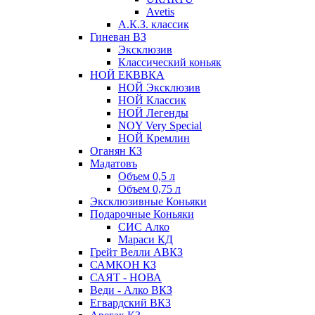
Avetis
А.К.З. классик
Гиневан ВЗ
Эксклюзив
Классический коньяк
НОЙ ЕКВВКА
НОЙ Эксклюзив
НОЙ Классик
НОЙ Легенды
NOY Very Speсial
НОЙ Кремлин
Оганян КЗ
Мадатовъ
Объем 0,5 л
Объем 0,75 л
Эксклюзивные Коньяки
Подарочные Коньяки
СИС Алко
Мараси КД
Грейт Велли АВКЗ
САМКОН КЗ
САЯТ - НОВА
Веди - Алко ВКЗ
Егвардский ВКЗ