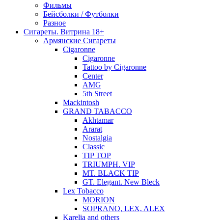
Фильмы
Бейсболки / Футболки
Разное
Сигареты. Витрина 18+
Армянские Сигареты
Cigaronne
Cigaronne
Tattoo by Cigaronne
Center
AMG
5th Street
Mackintosh
GRAND TABACCO
Akhtamar
Ararat
Nostalgia
Classic
TIP TOP
TRIUMPH. VIP
MT. BLACK TIP
GT. Elegant. New Bleck
Lex Tobacco
MORION
SOPRANO, LEX, ALEX
Karelia and others