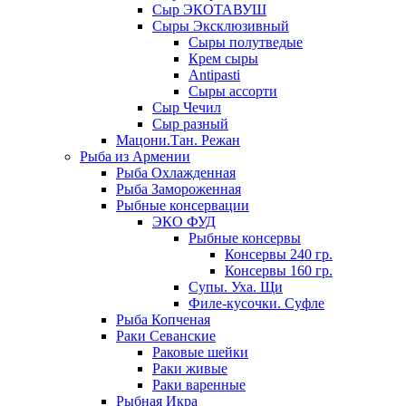
Сыр ЭКОТАВУШ
Сыры Эксклюзивный
Сыры полутведые
Крем сыры
Antipasti
Сыры ассорти
Сыр Чечил
Сыр разный
Мацони.Тан. Режан
Рыба из Армении
Рыба Охлажденная
Рыба Замороженная
Рыбные консервации
ЭКО ФУД
Рыбные консервы
Консервы 240 гр.
Консервы 160 гр.
Супы. Уха. Щи
Филе-кусочки. Суфле
Рыба Копченая
Раки Севанские
Раковые шейки
Раки живые
Раки варенные
Рыбная Икра