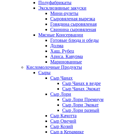
Полуфабрикаты
Эксклюзивные закуски
Мини-рулеты
Сыровяленая вырезка
Говядина сыровяленая
Свинина сыровяленая
Мясные Консервации
Готовые блюда и обеды
Долма
Хаш. Рубец
Ариса. Кавурма
Маринованные
Кисломолочные Продукты
Сыры
Сыр Чанах
Сыр Чанах в ведре
Сыр Чанах Экокат
Сыр Лори
Сыр Лори Премиум
Сыр Лори Экокат
Сыр Лори разный
Сыр Качотта
Сыр Овечий
Сыр Козий
Сыр в Керамике