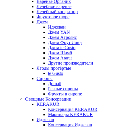
Варенье Органик
Лечебное варенье
Лечебный конфитюр
Фруктовое пюре
Джем
Иджеван
Джем YAN
Джем Агроянс
Джем Фрут Ланд
Джем te Gusto
Джем Шамб
Джем Ararat
Другие производители
Ягоды протёртые
te Gusto
Сиропы
Дошаб
Разные сиропы
Фрукты в сиропе
Овощные Консервации
KERAKUR
Консервация KERAKUR
Маринады KERAKUR
Иджеван
Консервация Иджеван