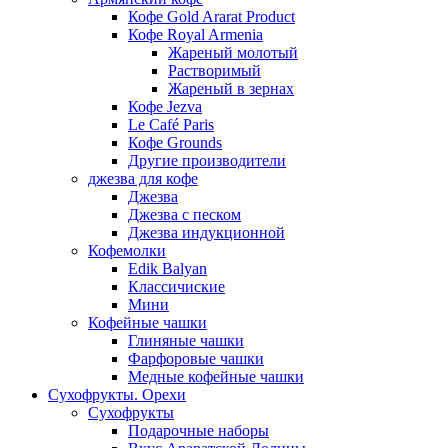
Кофе Gold Ararat Product
Кофе Royal Armenia
Жареный молотый
Растворимый
Жареный в зернах
Кофе Jezva
Le Café Paris
Кофе Grounds
Другие производители
джезва для кофе
Джезва
Джезва с песком
Джезва индукционной
Кофемолки
Edik Balyan
Классичиские
Мини
Кофейные чашки
Глиняные чашки
Фарфоровые чашки
Медные кофейные чашки
Сухофрукты. Орехи
Сухофрукты
Подарочные наборы