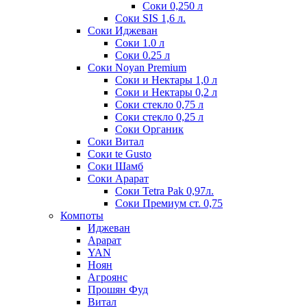
Соки 0,250 л
Соки SIS 1,6 л.
Соки Иджеван
Соки 1.0 л
Соки 0.25 л
Соки Noyan Premium
Соки и Нектары 1,0 л
Соки и Нектары 0,2 л
Соки стекло 0,75 л
Соки стекло 0,25 л
Соки Органик
Соки Витал
Соки te Gusto
Соки Шамб
Соки Арарат
Соки Tetra Pak 0,97л.
Соки Премиум ст. 0,75
Компоты
Иджеван
Арарат
YAN
Ноян
Агроянс
Прошян Фуд
Витал