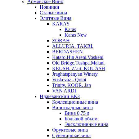
Армянское Вино
Новинки
Старые вина
Элитные Вина
KARAS
Karas
Karas New
ZORAH
ALLURIA. TAKRI.
BERDASHEN
Kataro.Hin Areni.Voskeni
Old Bridge.Tushpa.Malani
KEUSH. Z’art. KOUASH
Jraghatspanyan Winery
Voskevaz - Qotot
Trinity. KOOR. Jan
VAN ARDI
Иджеванский ВКЗ
Коллекционные вина
Виноградные вина
Вина 0,75 л
Большой объем
Эксклюзивные вина
Фруктовые вина
Cувенирные вина