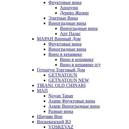
Фруктовые вина
Арцруни
Дерево Жизни
Элитные Вина
Виноградные вина
Виноградные вина
Арт Палас
МАРАН Винный Дом
Фруктовые вина
Виноградные вина
Вино в керамике
Вино в керамике
Вино в керамике п/у
Гетнатун Торговый Дом
GETNATOUN
GETNATOUN NEW
TIRANI. OLD CHINARI
МАП
Noyan Tapan
Arame Фруктовые вина
Arame Виноградные вина
Разные вина
Шаумян Вин
Воскевазский ВЗ
VOSKEVAZ