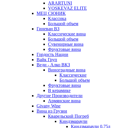
ARARTUNI
VOSKEVAZ ELITE
МЕЦ СЮНИК
Классика
Большой объем
Гиневан ВЗ
Классические вина
Большой объем
Сувенирные вина
Фруктовые вина
Гордость Нации
Вайк Груп
Веди - Алко ВКЗ
Виноградные вина
Классические
Большой объем
Фруктовые вина
В керамике
Другие Производители
Армянские вина
Givany Wine
Вина из Грузии
Кварельский Погреб
Киндзмараули
Киндзмараули 0,75л