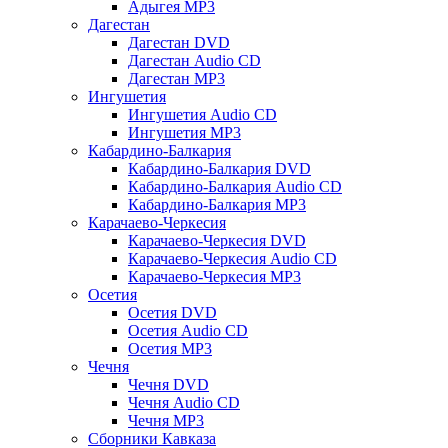
Адыгея MP3
Дагестан
Дагестан DVD
Дагестан Audio CD
Дагестан MP3
Ингушетия
Ингушетия Audio CD
Ингушетия MP3
Кабардино-Балкария
Кабардино-Балкария DVD
Кабардино-Балкария Audio CD
Кабардино-Балкария MP3
Карачаево-Черкесия
Карачаево-Черкесия DVD
Карачаево-Черкесия Audio CD
Карачаево-Черкесия MP3
Осетия
Осетия DVD
Осетия Audio CD
Осетия MP3
Чечня
Чечня DVD
Чечня Audio CD
Чечня MP3
Сборники Кавказа