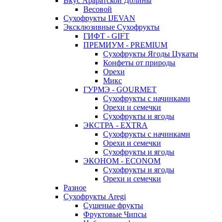
Вкус Араратской Долины
Весовой
Сухофрукты IJEVAN
Эксклюзивные Сухофрукты
ГИФТ - GIFT
ПРЕМИУМ - PREMIUM
Сухофрукты Ягоды Цукаты
Конфеты от природы
Орехи
Микс
ГУРМЭ - GOURMET
Сухофрукты с начинками
Орехи и семечки
Сухофрукты и ягоды
ЭКСТРА - EXTRA
Сухофрукты с начинками
Орехи и семечки
Сухофрукты и ягоды
ЭКОНОМ - ECONOM
Сухофрукты и ягоды
Орехи и семечки
Разное
Сухофрукты Aregi
Сушеные фрукты
Фруктовые Чипсы