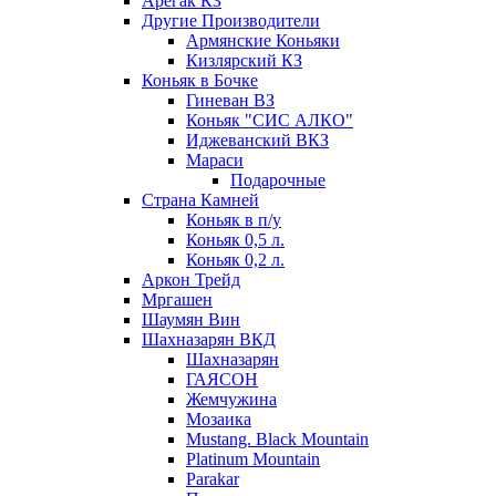
Арегак КЗ
Другие Производители
Армянские Коньяки
Кизлярский КЗ
Коньяк в Бочке
Гиневан ВЗ
Коньяк "СИС АЛКО"
Иджеванский ВКЗ
Мараси
Подарочные
Страна Камней
Коньяк в п/у
Коньяк 0,5 л.
Коньяк 0,2 л.
Аркон Трейд
Мргашен
Шаумян Вин
Шахназарян ВКД
Шахназарян
ГАЯСОН
Жемчужина
Мозаика
Mustang. Black Mountain
Platinum Mountain
Parakar