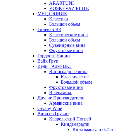
ARARTUNI
VOSKEVAZ ELITE
МЕЦ СЮНИК
Классика
Большой объем
Гиневан ВЗ
Классические вина
Большой объем
Сувенирные вина
Фруктовые вина
Гордость Нации
Вайк Груп
Веди - Алко ВКЗ
Виноградные вина
Классические
Большой объем
Фруктовые вина
В керамике
Другие Производители
Армянские вина
Givany Wine
Вина из Грузии
Кварельский Погреб
Киндзмараули
Киндзмараули 0,75л