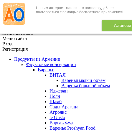
Нашим интернет-магазином намного удобнее
+7 (495) 646-888-1
пользоваться с помощью бесплатного приложения!
В корзине
0
товаров
Установи
x
Меню каталога
Меню сайта
Вход
Регистрация
Продукты из Армении
Фруктовые консервации
Варенье
ВИТАЛ
Варенья малый объем
Варенья большой объем
Иджеван
Ноян
Шамб
Сады Арагаца
Агроянс
te Gusto
Варга - Фуд
Варенье Proshyan Food