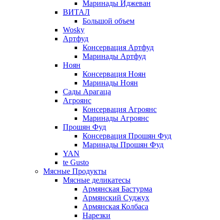
Маринады Иджеван
ВИТАЛ
Большой объем
Wosky
Артфуд
Консервация Артфуд
Маринады Артфуд
Ноян
Консервация Ноян
Маринады Ноян
Сады Арагаца
Агроянс
Консервация Агроянс
Маринады Агроянс
Прошян Фуд
Консервация Прошян Фуд
Маринады Прошян Фуд
YAN
te Gusto
Мясные Продукты
Мясные деликатесы
Армянская Бастурма
Армянский Суджух
Армянская Колбаса
Нарезки