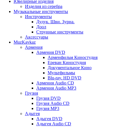
Ювелирные изделия
Изделия из серебра
Музыкальные инструменты
Инструменты
Дудук. Шви. Зурна.
Доол
Струнные инструменты
Аксессуары
MuzKavkaz
Армения
Армения DVD
Арменфильм Киностудия
Ереван Киностудия
Документальное Кино
Мультфильмы
Blu-ray. HD DVD
Армения Audio CD
Армения Audio MP3
Грузия
Грузия DVD
Грузия Audio CD
Грузия MP3
Адыгея
Адыгея DVD
Адыгея Audio CD