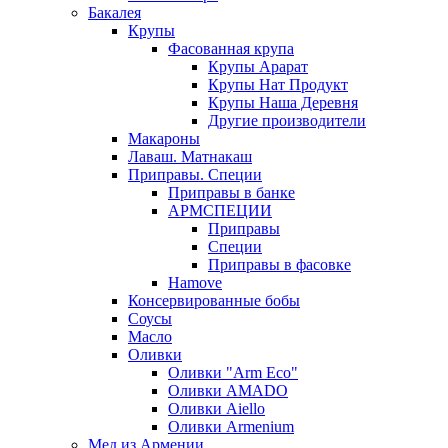
Бакалея
Крупы
Фасованная крупа
Крупы Арарат
Крупы Нат Продукт
Крупы Наша Деревня
Другие производители
Макароны
Лаваш. Матнакаш
Приправы. Специи
Приправы в банке
АРМСПЕЦИИ
Приправы
Специи
Приправы в фасовке
Hamove
Консервированные бобы
Соусы
Масло
Оливки
Оливки "Arm Eco"
Оливки AMADO
Оливки Aiello
Оливки Armenium
Мед из Армении