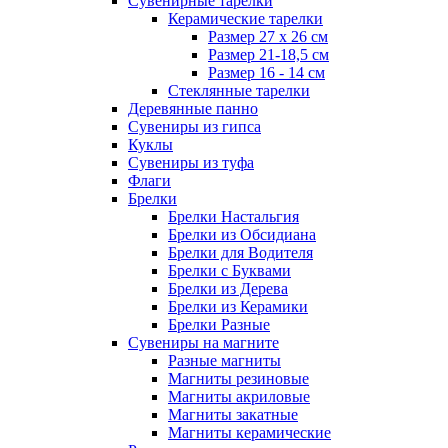
Сувенирные тарелки
Керамические тарелки
Размер 27 х 26 см
Размер 21-18,5 см
Размер 16 - 14 см
Стеклянные тарелки
Деревянные панно
Сувениры из гипса
Куклы
Сувениры из туфа
Флаги
Брелки
Брелки Настальгия
Брелки из Обсидиана
Брелки для Водителя
Брелки с Буквами
Брелки из Дерева
Брелки из Керамики
Брелки Разные
Сувениры на магните
Разные магниты
Магниты резиновые
Магниты акриловые
Магниты закатные
Магниты керамические