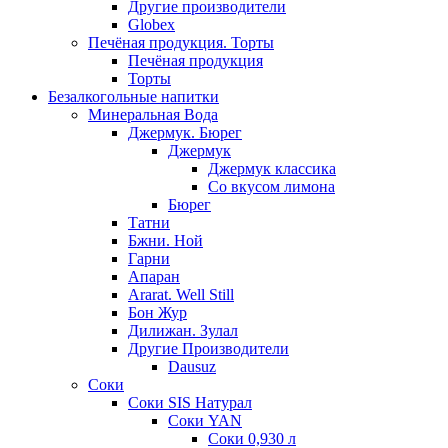
Другие производители
Globex
Печёная продукция. Торты
Печёная продукция
Торты
Безалкогольные напитки
Минеральная Вода
Джермук. Бюрег
Джермук
Джермук классика
Со вкусом лимона
Бюрег
Татни
Бжни. Ной
Гарни
Апаран
Ararat. Well Still
Бон Жур
Дилижан. Зулал
Другие Производители
Dausuz
Соки
Соки SIS Натурал
Соки YAN
Соки 0,930 л