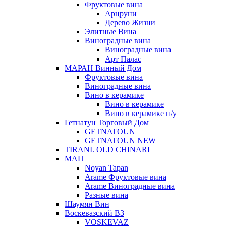
Фруктовые вина
Арцруни
Дерево Жизни
Элитные Вина
Виноградные вина
Виноградные вина
Арт Палас
МАРАН Винный Дом
Фруктовые вина
Виноградные вина
Вино в керамике
Вино в керамике
Вино в керамике п/у
Гетнатун Торговый Дом
GETNATOUN
GETNATOUN NEW
TIRANI. OLD CHINARI
МАП
Noyan Tapan
Arame Фруктовые вина
Arame Виноградные вина
Разные вина
Шаумян Вин
Воскевазский ВЗ
VOSKEVAZ