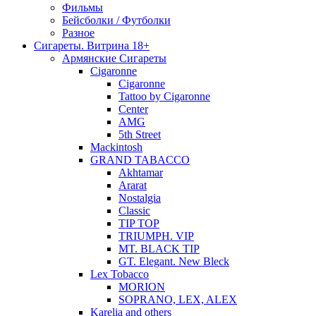
Фильмы
Бейсболки / Футболки
Разное
Сигареты. Витрина 18+
Армянские Сигареты
Cigaronne
Cigaronne
Tattoo by Cigaronne
Center
AMG
5th Street
Mackintosh
GRAND TABACCO
Akhtamar
Ararat
Nostalgia
Classic
TIP TOP
TRIUMPH. VIP
MT. BLACK TIP
GT. Elegant. New Bleck
Lex Tobacco
MORION
SOPRANO, LEX, ALEX
Karelia and others