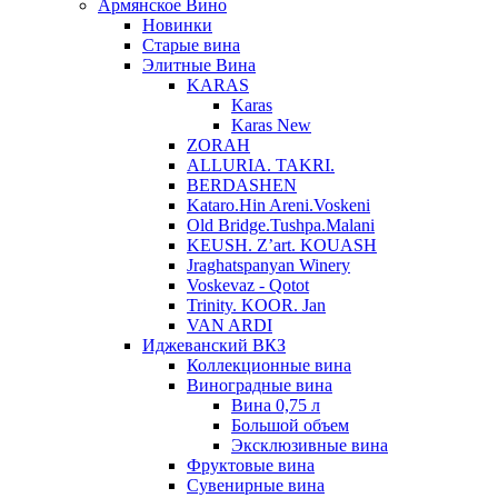
Армянское Вино
Новинки
Старые вина
Элитные Вина
KARAS
Karas
Karas New
ZORAH
ALLURIA. TAKRI.
BERDASHEN
Kataro.Hin Areni.Voskeni
Old Bridge.Tushpa.Malani
KEUSH. Z’art. KOUASH
Jraghatspanyan Winery
Voskevaz - Qotot
Trinity. KOOR. Jan
VAN ARDI
Иджеванский ВКЗ
Коллекционные вина
Виноградные вина
Вина 0,75 л
Большой объем
Эксклюзивные вина
Фруктовые вина
Cувенирные вина