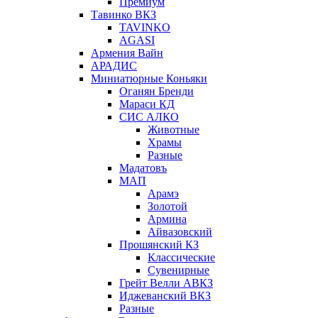
Премиум
Тавинко ВКЗ
TAVINKO
AGASI
Армения Вайн
АРАДИС
Миниатюрные Коньяки
Оганян Бренди
Мараси КД
СИС АЛКО
Животные
Храмы
Разные
Мадатовъ
МАП
Арамэ
Золотой
Армина
Айвазовский
Прошянский КЗ
Классические
Сувенирные
Грейт Велли АВКЗ
Иджеванский ВКЗ
Разные