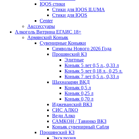
IQOS стики
Стики для IQOS ILUMA
Стики для IQOS
Сenter
Акссессуары
Алкоголь Витрина ЕГАИС 18+
Армянский Коньяк
Сувенирные Коньяки
Символы Нового 2026 Года
Прошянский КЗ
Элитные
Коньяк 5 лет 0,5 л., 0,33 л
Коньяк 5 лет 0,18 л., 0,25 л.
Коньяк 7 лет 0,5 л., 0,33 л
Шахназарян ВКД
Коньяк 0,5 л
Коньяк 0,25 л
Коньяк 0,70 л
Иджеванский ВКЗ
СИС АЛКО
Веди Алко
САМКОН / Тавинко ВКЗ
Коньяк сувенирный Сабля
Прошянский КЗ
Эксклюзив