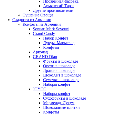
Прозрачная фасовка
Армянский Тараз
Другие производители
Сушеные Овощи
Сладости из Армении
Конфеты из Армении
Sonuar. Mark Sevouni
Grand Candy
Набор Конфет
Лукум. Мармелад
Конфеты
Арколад
GRAND Dian
Фрукты в шоколаде
Орехи в шоколаде
Драже в шоколаде
ШокоХит в шоколаде
Семечки в шоколаде
Наборы конфет
JOYCO
Наборы конфет
Сухофрукты в шоколаде
Мармелад. Лукум
Шоколадные плитки
Конфеты