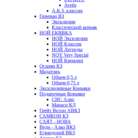
Avetis
А.К.З. классик
Гиневан ВЗ
Эксклюзив
Классический коньяк
НОЙ ЕКВВКА
НОЙ Эксклюзив
НОЙ Классик
НОЙ Легенды
NOY Very Speсial
НОЙ Кремлин
Оганян КЗ
Мадатовъ
Объем 0,5 л
Объем 0,75 л
Эксклюзивные Коньяки
Подарочные Коньяки
СИС Алко
Мараси КД
Грейт Велли АВКЗ
САМКОН КЗ
САЯТ - НОВА
Веди - Алко ВКЗ
Егвардский ВКЗ