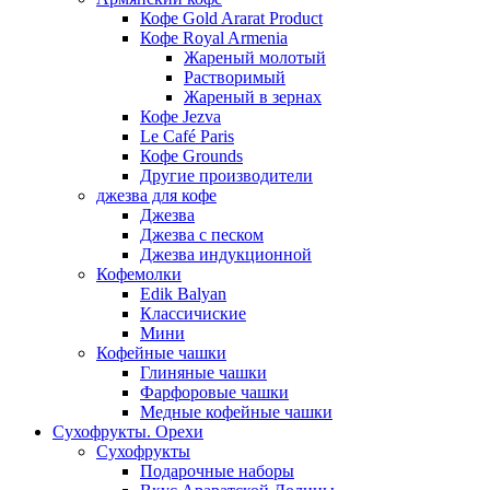
Кофе Gold Ararat Product
Кофе Royal Armenia
Жареный молотый
Растворимый
Жареный в зернах
Кофе Jezva
Le Café Paris
Кофе Grounds
Другие производители
джезва для кофе
Джезва
Джезва с песком
Джезва индукционной
Кофемолки
Edik Balyan
Классичиские
Мини
Кофейные чашки
Глиняные чашки
Фарфоровые чашки
Медные кофейные чашки
Сухофрукты. Орехи
Сухофрукты
Подарочные наборы