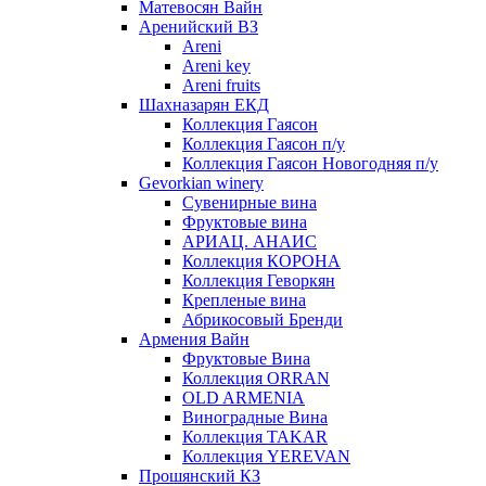
Матевосян Вайн
Аренийский ВЗ
Areni
Areni key
Areni fruits
Шахназарян ЕКД
Коллекция Гаясон
Коллекция Гаясон п/у
Коллекция Гаясон Новогодняя п/у
Gevorkian winery
Сувенирные вина
Фруктовые вина
АРИАЦ. АНАИС
Коллекция КОРОНА
Коллекция Геворкян
Крепленые вина
Абрикосовый Бренди
Армения Вайн
Фруктовые Вина
Коллекция ORRAN
OLD ARMENIA
Виноградные Вина
Коллекция TAKAR
Коллекция YEREVAN
Прошянский КЗ