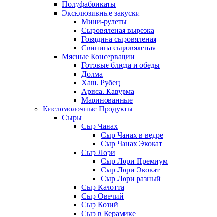
Полуфабрикаты
Эксклюзивные закуски
Мини-рулеты
Сыровяленая вырезка
Говядина сыровяленая
Свинина сыровяленая
Мясные Консервации
Готовые блюда и обеды
Долма
Хаш. Рубец
Ариса. Кавурма
Маринованные
Кисломолочные Продукты
Сыры
Сыр Чанах
Сыр Чанах в ведре
Сыр Чанах Экокат
Сыр Лори
Сыр Лори Премиум
Сыр Лори Экокат
Сыр Лори разный
Сыр Качотта
Сыр Овечий
Сыр Козий
Сыр в Керамике