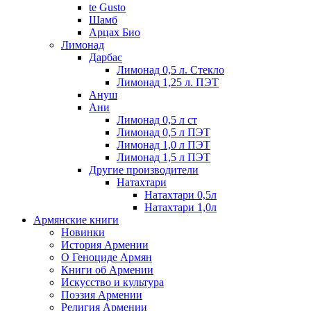
te Gusto
Шамб
Арцах Био
Лимонад
Дарбас
Лимонад 0,5 л. Стекло
Лимонад 1,25 л. ПЭТ
Ануш
Ани
Лимонад 0,5 л ст
Лимонад 0,5 л ПЭТ
Лимонад 1,0 л ПЭТ
Лимонад 1,5 л ПЭТ
Другие производители
Натахтари
Натахтари 0,5л
Натахтари 1,0л
Армянские книги
Новинки
История Армении
О Геноциде Армян
Книги об Армении
Иcкусство и культура
Поэзия Армении
Религия Армении