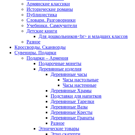
Армянские классики
Исторические романы
Публицистика
Словари. Разговорники
Учебники. Самоучители
Детские книги
Для дошкольников<br> и младших классов
Разное
Кроссворды. Сканворды
Сувениры. Подарки
Подарки – Армения
Подарочные монеты
Деревянные изделия
Деревянные часы
Часы настольные
Часы настенные
Деревянные Храмы
Подставки для напитков
Деревянные Тарелки
Деревянные Вазы
Деревянные Кресты
Деревянные Гранаты
Разное
Этнические товары
Этно скатерти