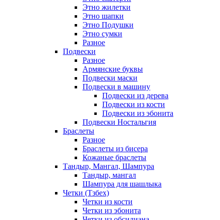
Этно жилетки
Этно шапки
Этно Подушки
Этно сумки
Разное
Подвески
Разное
Армянские буквы
Подвески маски
Подвески в машину
Подвески из дерева
Подвески из кости
Подвески из эбонита
Подвески Ностальгия
Браслеты
Разное
Браслеты из бисера
Кожаные браслеты
Тандыр, Мангал, Шампура
Тандыр, мангал
Шампура для шашлыка
Четки (Тзбех)
Четки из кости
Четки из эбонита
Четки из обсидиана