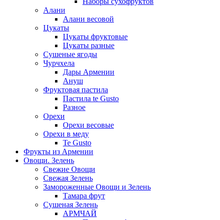
Наборы сухофруктов
Алани
Алани весовой
Цукаты
Цукаты фруктовые
Цукаты разные
Сушеные ягоды
Чурчхела
Дары Армении
Ануш
Фруктовая пастила
Пастила te Gusto
Разное
Орехи
Орехи весовые
Орехи в меду
Te Gusto
Фрукты из Армении
Овощи. Зелень
Свежие Овощи
Свежая Зелень
Замороженные Овощи и Зелень
Тамара фрут
Сушеная Зелень
АРМЧАЙ