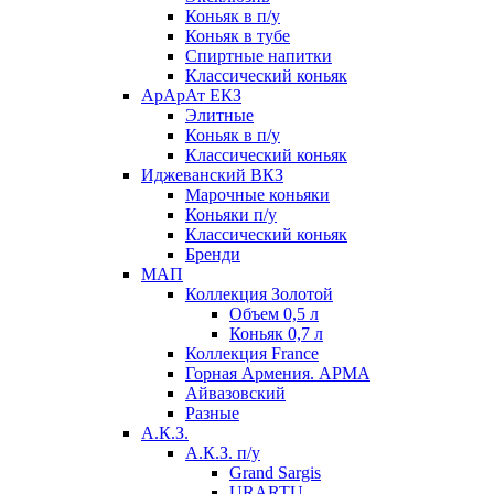
Коньяк в п/у
Коньяк в тубе
Спиртные напитки
Классический коньяк
АрАрАт ЕКЗ
Элитные
Коньяк в п/у
Классический коньяк
Иджеванский ВКЗ
Марочные коньяки
Коньяки п/у
Классический коньяк
Бренди
МАП
Коллекция Золотой
Объем 0,5 л
Коньяк 0,7 л
Коллекция France
Горная Армения. АРМА
Айвазовский
Разные
А.К.З.
А.К.З. п/у
Grand Sargis
URARTU