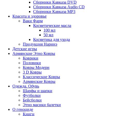
Сборники Кавказа DVD
Сборники Кавказа Audio CD
Сборники Кавказа MP3
Красота и здоровье
Ваки Фарм
Косметические масла
100 мл
50 мл
Косметика для ухода
Продукция Наринэ
Детские игры
Армянские Этно Ковры
Коврики
Половики
Ковры Модерн
3 D Ковры
Классические Ковры
Армянские Ковры
Одежда. Обувь
Шарфы и шапки
Футболки
Бейсболки
Этно масики балетки
О геноциде
Книги