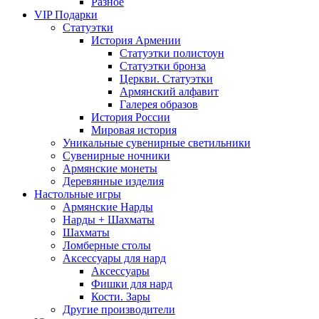
Разное
VIP Подарки
Статуэтки
История Армении
Статуэтки полистоун
Статуэтки бронза
Церкви. Статуэтки
Армянский алфавит
Галерея образов
История России
Мировая история
Уникальные сувенирные светильники
Сувенирные ночники
Армянские монеты
Деревянные изделия
Настольные игры
Армянские Нарды
Нарды + Шахматы
Шахматы
Ломберные столы
Аксессуары для нард
Аксессуары
Фишки для нард
Кости. Зары
Другие производители