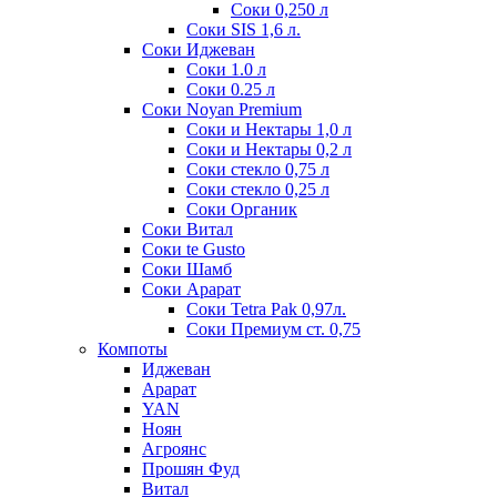
Соки 0,250 л
Соки SIS 1,6 л.
Соки Иджеван
Соки 1.0 л
Соки 0.25 л
Соки Noyan Premium
Соки и Нектары 1,0 л
Соки и Нектары 0,2 л
Соки стекло 0,75 л
Соки стекло 0,25 л
Соки Органик
Соки Витал
Соки te Gusto
Соки Шамб
Соки Арарат
Соки Tetra Pak 0,97л.
Соки Премиум ст. 0,75
Компоты
Иджеван
Арарат
YAN
Ноян
Агроянс
Прошян Фуд
Витал