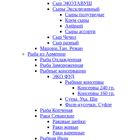
Сыр ЭКОТАВУШ
Сыры Эксклюзивный
Сыры полутведые
Крем сыры
Antipasti
Сыры ассорти
Сыр Чечил
Сыр разный
Мацони.Тан. Режан
Рыба из Армении
Рыба Охлажденная
Рыба Замороженная
Рыбные консервации
ЭКО ФУД
Рыбные консервы
Консервы 240 гр.
Консервы 160 гр.
Супы. Уха. Щи
Филе-кусочки. Суфле
Рыба Копченая
Раки Севанские
Раковые шейки
Раки живые
Раки варенные
Рыбная Икра