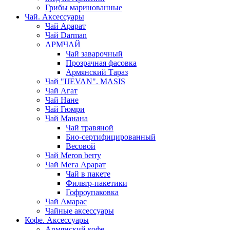
Грибы маринованные
Чай. Аксессуары
Чай Арарат
Чай Darman
АРМЧАЙ
Чай заварочный
Прозрачная фасовка
Армянский Тараз
Чай "IJEVAN". MASIS
Чай Агат
Чай Нане
Чай Гюмри
Чай Манана
Чай травяной
Био-сертифицированный
Весовой
Чай Meron berry
Чай Мега Арарат
Чай в пакете
Фильтр-пакетики
Гофроупаковка
Чай Амарас
Чайные аксессуары
Кофе. Аксессуары
Армянский кофе