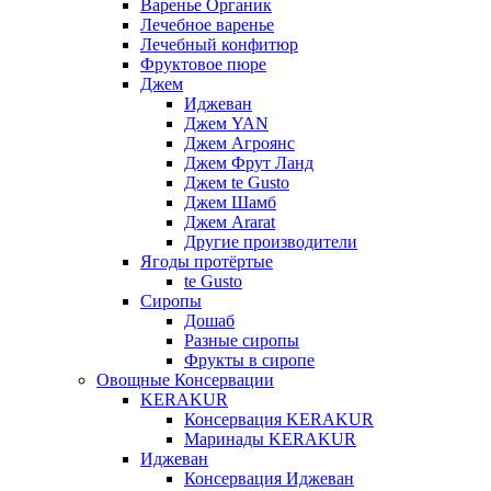
Варенье Органик
Лечебное варенье
Лечебный конфитюр
Фруктовое пюре
Джем
Иджеван
Джем YAN
Джем Агроянс
Джем Фрут Ланд
Джем te Gusto
Джем Шамб
Джем Ararat
Другие производители
Ягоды протёртые
te Gusto
Сиропы
Дошаб
Разные сиропы
Фрукты в сиропе
Овощные Консервации
KERAKUR
Консервация KERAKUR
Маринады KERAKUR
Иджеван
Консервация Иджеван