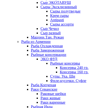
Сыр ЭКОТАВУШ
Сыры Эксклюзивный
Сыры полутведые
Крем сыры
Antipasti
Сыры ассорти
Сыр Чечил
Сыр разный
Мацони.Тан. Режан
Рыба из Армении
Рыба Охлажденная
Рыба Замороженная
Рыбные консервации
ЭКО ФУД
Рыбные консервы
Консервы 240 гр.
Консервы 160 гр.
Супы. Уха. Щи
Филе-кусочки. Суфле
Рыба Копченая
Раки Севанские
Раковые шейки
Раки живые
Раки варенные
Рыбная Икра