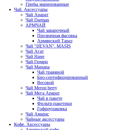
Грибы маринованные
Чай. Аксессуары
Чай Арарат
Чай Darman
АРМЧАЙ
Чай заварочный
Прозрачная фасовка
Армянский Тараз
Чай "IJEVAN". MASIS
Чай Агат
Чай Нане
Чай Гюмри
Чай Манана
Чай травяной
Био-сертифицированный
Весовой
Чай Meron berry
Чай Мега Арарат
Чай в пакете
Фильтр-пакетики
Гофроупаковка
Чай Амарас
Чайные аксессуары
Кофе. Аксессуары
Армянский кофе