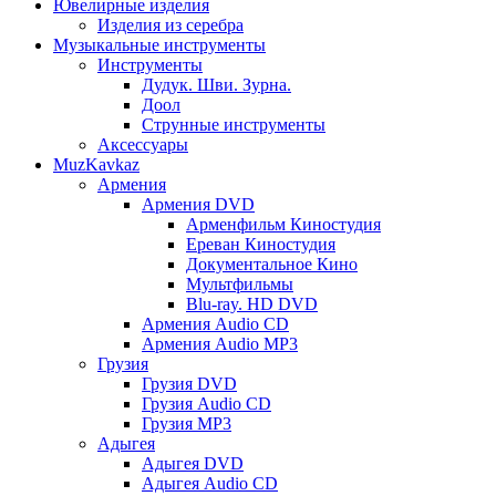
Ювелирные изделия
Изделия из серебра
Музыкальные инструменты
Инструменты
Дудук. Шви. Зурна.
Доол
Струнные инструменты
Аксессуары
MuzKavkaz
Армения
Армения DVD
Арменфильм Киностудия
Ереван Киностудия
Документальное Кино
Мультфильмы
Blu-ray. HD DVD
Армения Audio CD
Армения Audio MP3
Грузия
Грузия DVD
Грузия Audio CD
Грузия MP3
Адыгея
Адыгея DVD
Адыгея Audio CD