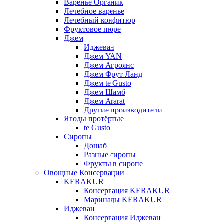
Варенье Органик
Лечебное варенье
Лечебный конфитюр
Фруктовое пюре
Джем
Иджеван
Джем YAN
Джем Агроянс
Джем Фрут Ланд
Джем te Gusto
Джем Шамб
Джем Ararat
Другие производители
Ягоды протёртые
te Gusto
Сиропы
Дошаб
Разные сиропы
Фрукты в сиропе
Овощные Консервации
KERAKUR
Консервация KERAKUR
Маринады KERAKUR
Иджеван
Консервация Иджеван