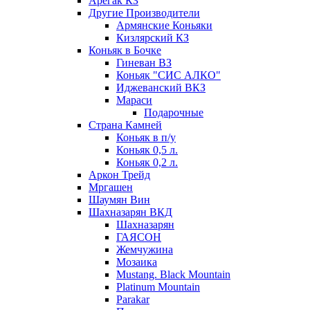
Арегак КЗ
Другие Производители
Армянские Коньяки
Кизлярский КЗ
Коньяк в Бочке
Гиневан ВЗ
Коньяк "СИС АЛКО"
Иджеванский ВКЗ
Мараси
Подарочные
Страна Камней
Коньяк в п/у
Коньяк 0,5 л.
Коньяк 0,2 л.
Аркон Трейд
Мргашен
Шаумян Вин
Шахназарян ВКД
Шахназарян
ГАЯСОН
Жемчужина
Мозаика
Mustang. Black Mountain
Platinum Mountain
Parakar