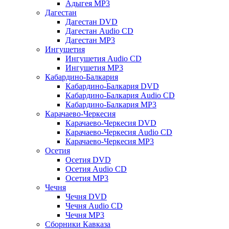
Адыгея MP3
Дагестан
Дагестан DVD
Дагестан Audio CD
Дагестан MP3
Ингушетия
Ингушетия Audio CD
Ингушетия MP3
Кабардино-Балкария
Кабардино-Балкария DVD
Кабардино-Балкария Audio CD
Кабардино-Балкария MP3
Карачаево-Черкесия
Карачаево-Черкесия DVD
Карачаево-Черкесия Audio CD
Карачаево-Черкесия MP3
Осетия
Осетия DVD
Осетия Audio CD
Осетия MP3
Чечня
Чечня DVD
Чечня Audio CD
Чечня MP3
Сборники Кавказа