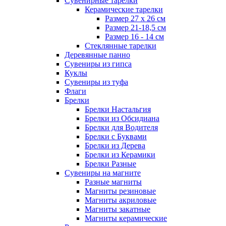
Сувенирные тарелки
Керамические тарелки
Размер 27 х 26 см
Размер 21-18,5 см
Размер 16 - 14 см
Стеклянные тарелки
Деревянные панно
Сувениры из гипса
Куклы
Сувениры из туфа
Флаги
Брелки
Брелки Настальгия
Брелки из Обсидиана
Брелки для Водителя
Брелки с Буквами
Брелки из Дерева
Брелки из Керамики
Брелки Разные
Сувениры на магните
Разные магниты
Магниты резиновые
Магниты акриловые
Магниты закатные
Магниты керамические