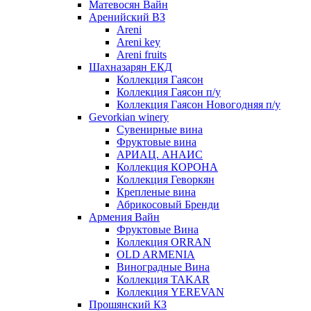
Матевосян Вайн
Аренийский ВЗ
Areni
Areni key
Areni fruits
Шахназарян ЕКД
Коллекция Гаясон
Коллекция Гаясон п/у
Коллекция Гаясон Новогодняя п/у
Gevorkian winery
Сувенирные вина
Фруктовые вина
АРИАЦ. АНАИС
Коллекция КОРОНА
Коллекция Геворкян
Крепленые вина
Абрикосовый Бренди
Армения Вайн
Фруктовые Вина
Коллекция ORRAN
OLD ARMENIA
Виноградные Вина
Коллекция TAKAR
Коллекция YEREVAN
Прошянский КЗ