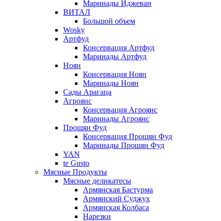
Маринады Иджеван
ВИТАЛ
Большой объем
Wosky
Артфуд
Консервация Артфуд
Маринады Артфуд
Ноян
Консервация Ноян
Маринады Ноян
Сады Арагаца
Агроянс
Консервация Агроянс
Маринады Агроянс
Прошян Фуд
Консервация Прошян Фуд
Маринады Прошян Фуд
YAN
te Gusto
Мясные Продукты
Мясные деликатесы
Армянская Бастурма
Армянский Суджух
Армянская Колбаса
Нарезки