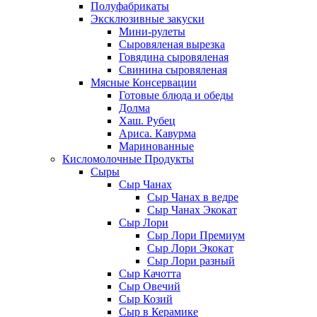
Полуфабрикаты
Эксклюзивные закуски
Мини-рулеты
Сыровяленая вырезка
Говядина сыровяленая
Свинина сыровяленая
Мясные Консервации
Готовые блюда и обеды
Долма
Хаш. Рубец
Ариса. Кавурма
Маринованные
Кисломолочные Продукты
Сыры
Сыр Чанах
Сыр Чанах в ведре
Сыр Чанах Экокат
Сыр Лори
Сыр Лори Премиум
Сыр Лори Экокат
Сыр Лори разный
Сыр Качотта
Сыр Овечий
Сыр Козий
Сыр в Керамике