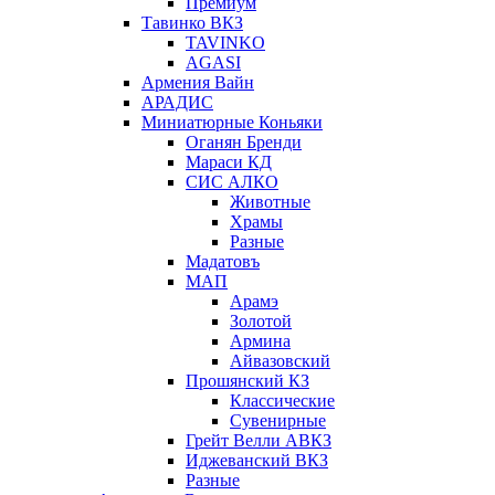
Премиум
Тавинко ВКЗ
TAVINKO
AGASI
Армения Вайн
АРАДИС
Миниатюрные Коньяки
Оганян Бренди
Мараси КД
СИС АЛКО
Животные
Храмы
Разные
Мадатовъ
МАП
Арамэ
Золотой
Армина
Айвазовский
Прошянский КЗ
Классические
Сувенирные
Грейт Велли АВКЗ
Иджеванский ВКЗ
Разные