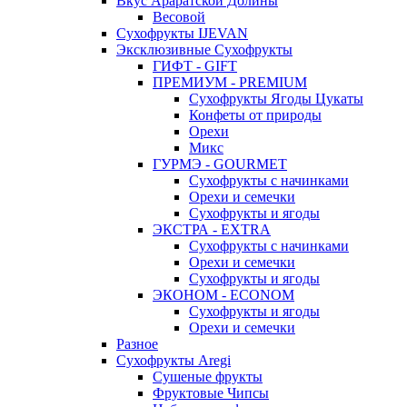
Вкус Араратской Долины
Весовой
Сухофрукты IJEVAN
Эксклюзивные Сухофрукты
ГИФТ - GIFT
ПРЕМИУМ - PREMIUM
Сухофрукты Ягоды Цукаты
Конфеты от природы
Орехи
Микс
ГУРМЭ - GOURMET
Сухофрукты с начинками
Орехи и семечки
Сухофрукты и ягоды
ЭКСТРА - EXTRA
Сухофрукты с начинками
Орехи и семечки
Сухофрукты и ягоды
ЭКОНОМ - ECONOM
Сухофрукты и ягоды
Орехи и семечки
Разное
Сухофрукты Aregi
Сушеные фрукты
Фруктовые Чипсы