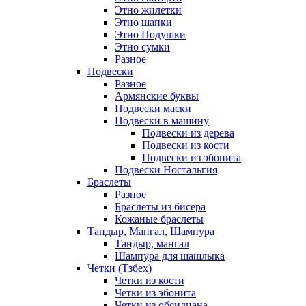
Этно жилетки
Этно шапки
Этно Подушки
Этно сумки
Разное
Подвески
Разное
Армянские буквы
Подвески маски
Подвески в машину
Подвески из дерева
Подвески из кости
Подвески из эбонита
Подвески Ностальгия
Браслеты
Разное
Браслеты из бисера
Кожаные браслеты
Тандыр, Мангал, Шампура
Тандыр, мангал
Шампура для шашлыка
Четки (Тзбех)
Четки из кости
Четки из эбонита
Четки из обсидиана