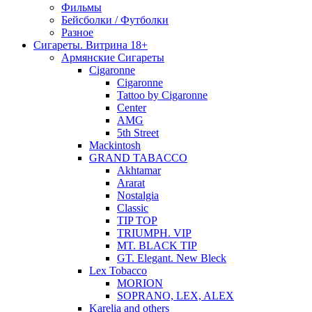
Фильмы
Бейсболки / Футболки
Разное
Сигареты. Витрина 18+
Армянские Сигареты
Cigaronne
Cigaronne
Tattoo by Cigaronne
Center
AMG
5th Street
Mackintosh
GRAND TABACCO
Akhtamar
Ararat
Nostalgia
Classic
TIP TOP
TRIUMPH. VIP
MT. BLACK TIP
GT. Elegant. New Bleck
Lex Tobacco
MORION
SOPRANO, LEX, ALEX
Karelia and others