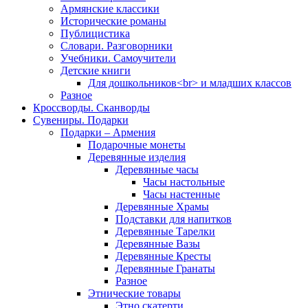
Армянские классики
Исторические романы
Публицистика
Словари. Разговорники
Учебники. Самоучители
Детские книги
Для дошкольников<br> и младших классов
Разное
Кроссворды. Сканворды
Сувениры. Подарки
Подарки – Армения
Подарочные монеты
Деревянные изделия
Деревянные часы
Часы настольные
Часы настенные
Деревянные Храмы
Подставки для напитков
Деревянные Тарелки
Деревянные Вазы
Деревянные Кресты
Деревянные Гранаты
Разное
Этнические товары
Этно скатерти