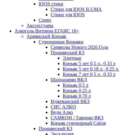
IQOS стики
Стики для IQOS ILUMA
Стики для IQOS
Сenter
Акссессуары
Алкоголь Витрина ЕГАИС 18+
Армянский Коньяк
Сувенирные Коньяки
Символы Нового 2026 Года
Прошянский КЗ
Элитные
Коньяк 5 лет 0,5 л., 0,33 л
Коньяк 5 лет 0,18 л., 0,25 л.
Коньяк 7 лет 0,5 л., 0,33 л
Шахназарян ВКД
Коньяк 0,5 л
Коньяк 0,25 л
Коньяк 0,70 л
Иджеванский ВКЗ
СИС АЛКО
Веди Алко
САМКОН / Тавинко ВКЗ
Коньяк сувенирный Сабля
Прошянский КЗ
Эксклюзив