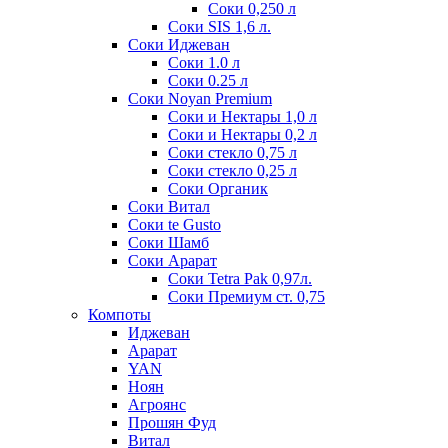
Соки 0,250 л
Соки SIS 1,6 л.
Соки Иджеван
Соки 1.0 л
Соки 0.25 л
Соки Noyan Premium
Соки и Нектары 1,0 л
Соки и Нектары 0,2 л
Соки стекло 0,75 л
Соки стекло 0,25 л
Соки Органик
Соки Витал
Соки te Gusto
Соки Шамб
Соки Арарат
Соки Tetra Pak 0,97л.
Соки Премиум ст. 0,75
Компоты
Иджеван
Арарат
YAN
Ноян
Агроянс
Прошян Фуд
Витал