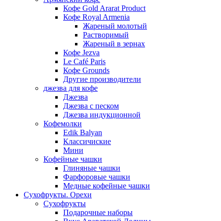
Кофе Gold Ararat Product
Кофе Royal Armenia
Жареный молотый
Растворимый
Жареный в зернах
Кофе Jezva
Le Café Paris
Кофе Grounds
Другие производители
джезва для кофе
Джезва
Джезва с песком
Джезва индукционной
Кофемолки
Edik Balyan
Классичиские
Мини
Кофейные чашки
Глиняные чашки
Фарфоровые чашки
Медные кофейные чашки
Сухофрукты. Орехи
Сухофрукты
Подарочные наборы