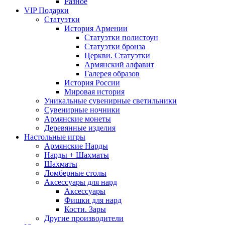
Разное
VIP Подарки
Статуэтки
История Армении
Статуэтки полистоун
Статуэтки бронза
Церкви. Статуэтки
Армянский алфавит
Галерея образов
История России
Мировая история
Уникальные сувенирные светильники
Сувенирные ночники
Армянские монеты
Деревянные изделия
Настольные игры
Армянские Нарды
Нарды + Шахматы
Шахматы
Ломберные столы
Аксессуары для нард
Аксессуары
Фишки для нард
Кости. Зары
Другие производители