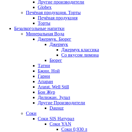
Другие производители
Globex
Печёная продукция. Торты
Печёная продукция
Торты
Безалкогольные напитки
Минеральная Вода
Джермук. Бюрег
Джермук
Джермук классика
Со вкусом лимона
Бюрег
Татни
Бжни. Ной
Гарни
Апаран
Ararat. Well Still
Бон Жур
Дилижан. Зулал
Другие Производители
Dausuz
Соки
Соки SIS Натурал
Соки YAN
Соки 0,930 л