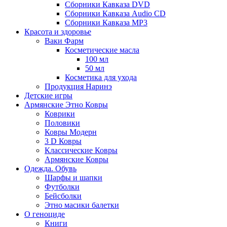
Сборники Кавказа DVD
Сборники Кавказа Audio CD
Сборники Кавказа MP3
Красота и здоровье
Ваки Фарм
Косметические масла
100 мл
50 мл
Косметика для ухода
Продукция Наринэ
Детские игры
Армянские Этно Ковры
Коврики
Половики
Ковры Модерн
3 D Ковры
Классические Ковры
Армянские Ковры
Одежда. Обувь
Шарфы и шапки
Футболки
Бейсболки
Этно масики балетки
О геноциде
Книги