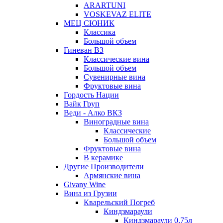
ARARTUNI
VOSKEVAZ ELITE
МЕЦ СЮНИК
Классика
Большой объем
Гиневан ВЗ
Классические вина
Большой объем
Сувенирные вина
Фруктовые вина
Гордость Нации
Вайк Груп
Веди - Алко ВКЗ
Виноградные вина
Классические
Большой объем
Фруктовые вина
В керамике
Другие Производители
Армянские вина
Givany Wine
Вина из Грузии
Кварельский Погреб
Киндзмараули
Киндзмараули 0,75л