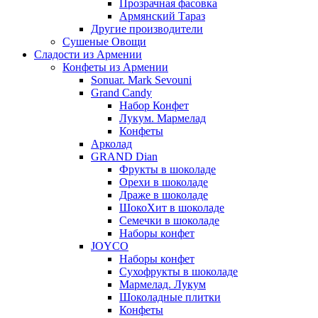
Прозрачная фасовка
Армянский Тараз
Другие производители
Сушеные Овощи
Сладости из Армении
Конфеты из Армении
Sonuar. Mark Sevouni
Grand Candy
Набор Конфет
Лукум. Мармелад
Конфеты
Арколад
GRAND Dian
Фрукты в шоколаде
Орехи в шоколаде
Драже в шоколаде
ШокоХит в шоколаде
Семечки в шоколаде
Наборы конфет
JOYCO
Наборы конфет
Сухофрукты в шоколаде
Мармелад. Лукум
Шоколадные плитки
Конфеты