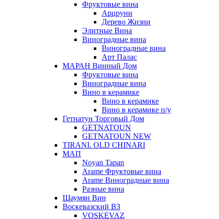
Фруктовые вина
Арцруни
Дерево Жизни
Элитные Вина
Виноградные вина
Виноградные вина
Арт Палас
МАРАН Винный Дом
Фруктовые вина
Виноградные вина
Вино в керамике
Вино в керамике
Вино в керамике п/у
Гетнатун Торговый Дом
GETNATOUN
GETNATOUN NEW
TIRANI. OLD CHINARI
МАП
Noyan Tapan
Arame Фруктовые вина
Arame Виноградные вина
Разные вина
Шаумян Вин
Воскевазский ВЗ
VOSKEVAZ