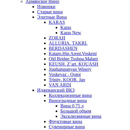
Армянское Вино
Новинки
Старые вина
Элитные Вина
KARAS
Karas
Karas New
ZORAH
ALLURIA. TAKRI.
BERDASHEN
Kataro.Hin Areni.Voskeni
Old Bridge.Tushpa.Malani
KEUSH. Z’art. KOUASH
Jraghatspanyan Winery
Voskevaz - Qotot
Trinity. KOOR. Jan
VAN ARDI
Иджеванский ВКЗ
Коллекционные вина
Виноградные вина
Вина 0,75 л
Большой объем
Эксклюзивные вина
Фруктовые вина
Cувенирные вина