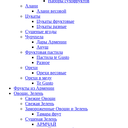
Наборы сухофруктов
Алани
Алани весовой
Цукаты
Цукаты фруктовые
Цукаты разные
Сушеные ягоды
Чурчхела
Дары Армении
Ануш
Фруктовая пастила
Пастила te Gusto
Разное
Орехи
Орехи весовые
Орехи в меду
Te Gusto
Фрукты из Армении
Овощи. Зелень
Свежие Овощи
Свежая Зелень
Замороженные Овощи и Зелень
Тамара фрут
Сушеная Зелень
АРМЧАЙ