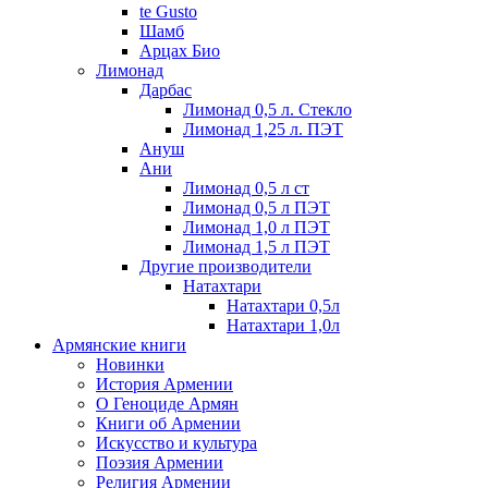
te Gusto
Шамб
Арцах Био
Лимонад
Дарбас
Лимонад 0,5 л. Стекло
Лимонад 1,25 л. ПЭТ
Ануш
Ани
Лимонад 0,5 л ст
Лимонад 0,5 л ПЭТ
Лимонад 1,0 л ПЭТ
Лимонад 1,5 л ПЭТ
Другие производители
Натахтари
Натахтари 0,5л
Натахтари 1,0л
Армянские книги
Новинки
История Армении
О Геноциде Армян
Книги об Армении
Иcкусство и культура
Поэзия Армении
Религия Армении