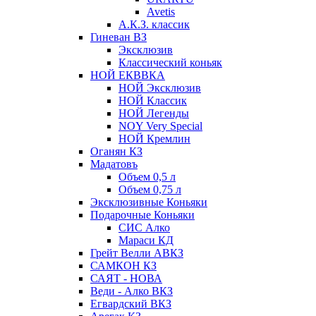
Avetis
А.К.З. классик
Гиневан ВЗ
Эксклюзив
Классический коньяк
НОЙ ЕКВВКА
НОЙ Эксклюзив
НОЙ Классик
НОЙ Легенды
NOY Very Speсial
НОЙ Кремлин
Оганян КЗ
Мадатовъ
Объем 0,5 л
Объем 0,75 л
Эксклюзивные Коньяки
Подарочные Коньяки
СИС Алко
Мараси КД
Грейт Велли АВКЗ
САМКОН КЗ
САЯТ - НОВА
Веди - Алко ВКЗ
Егвардский ВКЗ