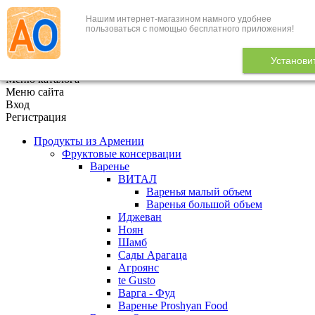
Нашим интернет-магазином намного удобнее
+7 (495) 646-888-1
пользоваться с помощью бесплатного приложения!
В корзине
0
товаров
Установи
x
Меню каталога
Меню сайта
Вход
Регистрация
Продукты из Армении
Фруктовые консервации
Варенье
ВИТАЛ
Варенья малый объем
Варенья большой объем
Иджеван
Ноян
Шамб
Сады Арагаца
Агроянс
te Gusto
Варга - Фуд
Варенье Proshyan Food