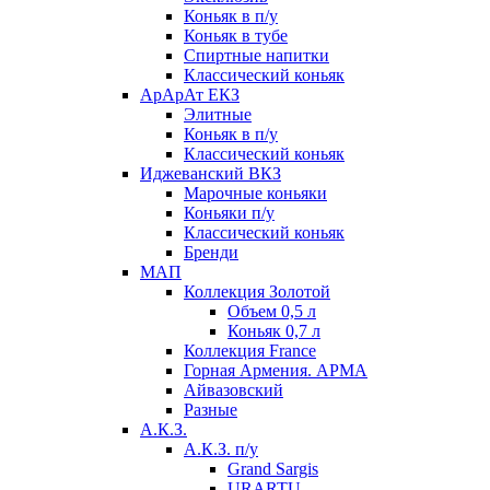
Коньяк в п/у
Коньяк в тубе
Спиртные напитки
Классический коньяк
АрАрАт ЕКЗ
Элитные
Коньяк в п/у
Классический коньяк
Иджеванский ВКЗ
Марочные коньяки
Коньяки п/у
Классический коньяк
Бренди
МАП
Коллекция Золотой
Объем 0,5 л
Коньяк 0,7 л
Коллекция France
Горная Армения. АРМА
Айвазовский
Разные
А.К.З.
А.К.З. п/у
Grand Sargis
URARTU