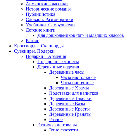
Армянские классики
Исторические романы
Публицистика
Словари. Разговорники
Учебники. Самоучители
Детские книги
Для дошкольников<br> и младших классов
Разное
Кроссворды. Сканворды
Сувениры. Подарки
Подарки – Армения
Подарочные монеты
Деревянные изделия
Деревянные часы
Часы настольные
Часы настенные
Деревянные Храмы
Подставки для напитков
Деревянные Тарелки
Деревянные Вазы
Деревянные Кресты
Деревянные Гранаты
Разное
Этнические товары
Этно скатерти