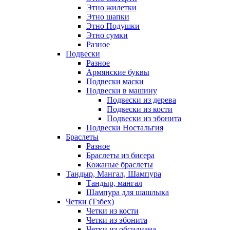
Этно жилетки
Этно шапки
Этно Подушки
Этно сумки
Разное
Подвески
Разное
Армянские буквы
Подвески маски
Подвески в машину
Подвески из дерева
Подвески из кости
Подвески из эбонита
Подвески Ностальгия
Браслеты
Разное
Браслеты из бисера
Кожаные браслеты
Тандыр, Мангал, Шампура
Тандыр, мангал
Шампура для шашлыка
Четки (Тзбех)
Четки из кости
Четки из эбонита
Четки из обсидиана