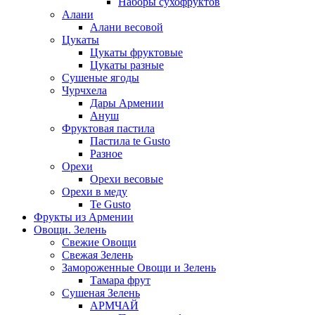
Наборы сухофруктов
Алани
Алани весовой
Цукаты
Цукаты фруктовые
Цукаты разные
Сушеные ягоды
Чурчхела
Дары Армении
Ануш
Фруктовая пастила
Пастила te Gusto
Разное
Орехи
Орехи весовые
Орехи в меду
Te Gusto
Фрукты из Армении
Овощи. Зелень
Свежие Овощи
Свежая Зелень
Замороженные Овощи и Зелень
Тамара фрут
Сушеная Зелень
АРМЧАЙ