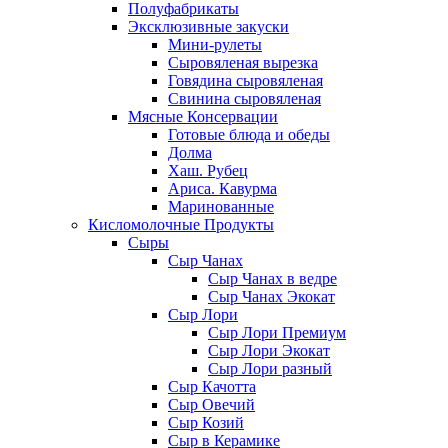
Полуфабрикаты
Эксклюзивные закуски
Мини-рулеты
Сыровяленая вырезка
Говядина сыровяленая
Свинина сыровяленая
Мясные Консервации
Готовые блюда и обеды
Долма
Хаш. Рубец
Ариса. Кавурма
Маринованные
Кисломолочные Продукты
Сыры
Сыр Чанах
Сыр Чанах в ведре
Сыр Чанах Экокат
Сыр Лори
Сыр Лори Премиум
Сыр Лори Экокат
Сыр Лори разный
Сыр Качотта
Сыр Овечий
Сыр Козий
Сыр в Керамике