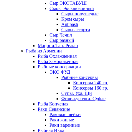
Сыр ЭКОТАВУШ
Сыры Эксклюзивный
Сыры полутведые
Крем сыры
Antipasti
Сыры ассорти
Сыр Чечил
Сыр разный
Мацони.Тан. Режан
Рыба из Армении
Рыба Охлажденная
Рыба Замороженная
Рыбные консервации
ЭКО ФУД
Рыбные консервы
Консервы 240 гр.
Консервы 160 гр.
Супы. Уха. Щи
Филе-кусочки. Суфле
Рыба Копченая
Раки Севанские
Раковые шейки
Раки живые
Раки варенные
Рыбная Икра