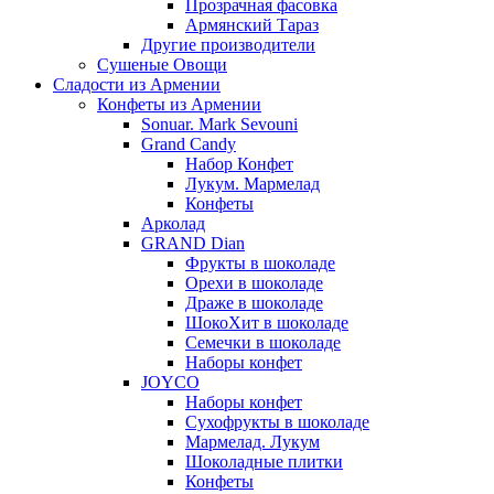
Прозрачная фасовка
Армянский Тараз
Другие производители
Сушеные Овощи
Сладости из Армении
Конфеты из Армении
Sonuar. Mark Sevouni
Grand Candy
Набор Конфет
Лукум. Мармелад
Конфеты
Арколад
GRAND Dian
Фрукты в шоколаде
Орехи в шоколаде
Драже в шоколаде
ШокоХит в шоколаде
Семечки в шоколаде
Наборы конфет
JOYCO
Наборы конфет
Сухофрукты в шоколаде
Мармелад. Лукум
Шоколадные плитки
Конфеты