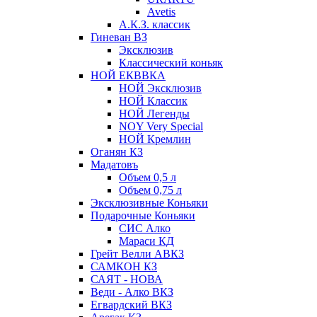
Avetis
А.К.З. классик
Гиневан ВЗ
Эксклюзив
Классический коньяк
НОЙ ЕКВВКА
НОЙ Эксклюзив
НОЙ Классик
НОЙ Легенды
NOY Very Speсial
НОЙ Кремлин
Оганян КЗ
Мадатовъ
Объем 0,5 л
Объем 0,75 л
Эксклюзивные Коньяки
Подарочные Коньяки
СИС Алко
Мараси КД
Грейт Велли АВКЗ
САМКОН КЗ
САЯТ - НОВА
Веди - Алко ВКЗ
Егвардский ВКЗ