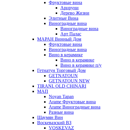
Фруктовые вина
Арцруни
Дерево Жизни
Элитные Вина
Виноградные вина
Виноградные вина
Арт Палас
МАРАН Винный Дом
Фруктовые вина
Виноградные вина
Вино в керамике
Вино в керамике
Вино в керамике п/у
Гетнатун Торговый Дом
GETNATOUN
GETNATOUN NEW
TIRANI. OLD CHINARI
МАП
Noyan Tapan
Arame Фруктовые вина
Arame Виноградные вина
Разные вина
Шаумян Вин
Воскевазский ВЗ
VOSKEVAZ