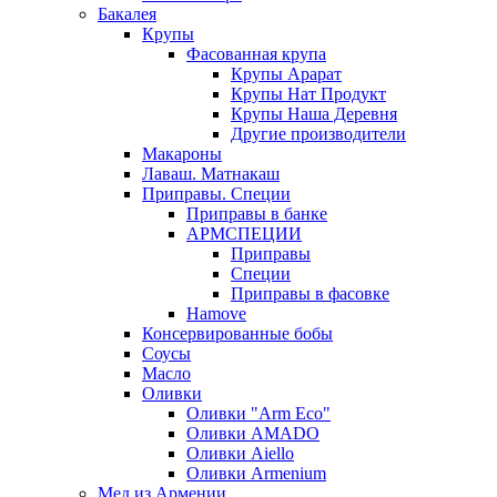
Бакалея
Крупы
Фасованная крупа
Крупы Арарат
Крупы Нат Продукт
Крупы Наша Деревня
Другие производители
Макароны
Лаваш. Матнакаш
Приправы. Специи
Приправы в банке
АРМСПЕЦИИ
Приправы
Специи
Приправы в фасовке
Hamove
Консервированные бобы
Соусы
Масло
Оливки
Оливки "Arm Eco"
Оливки AMADO
Оливки Aiello
Оливки Armenium
Мед из Армении