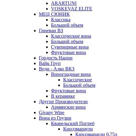
ARARTUNI
VOSKEVAZ ELITE
МЕЦ СЮНИК
Классика
Большой объем
Гиневан ВЗ
Классические вина
Большой объем
Сувенирные вина
Фруктовые вина
Гордость Нации
Вайк Груп
Веди - Алко ВКЗ
Виноградные вина
Классические
Большой объем
Фруктовые вина
В керамике
Другие Производители
Армянские вина
Givany Wine
Вина из Грузии
Кварельский Погреб
Киндзмараули
Киндзмараули 0,75л