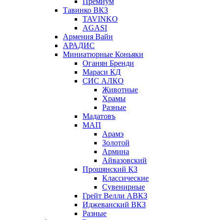
Премиум
Тавинко ВКЗ
TAVINKO
AGASI
Армения Вайн
АРАДИС
Миниатюрные Коньяки
Оганян Бренди
Мараси КД
СИС АЛКО
Животные
Храмы
Разные
Мадатовъ
МАП
Арамэ
Золотой
Армина
Айвазовский
Прошянский КЗ
Классические
Сувенирные
Грейт Велли АВКЗ
Иджеванский ВКЗ
Разные