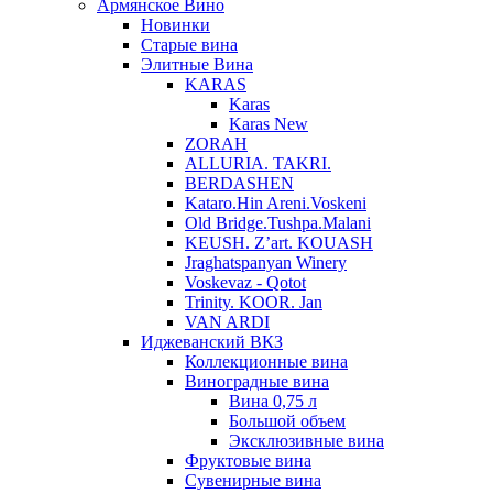
Армянское Вино
Новинки
Старые вина
Элитные Вина
KARAS
Karas
Karas New
ZORAH
ALLURIA. TAKRI.
BERDASHEN
Kataro.Hin Areni.Voskeni
Old Bridge.Tushpa.Malani
KEUSH. Z’art. KOUASH
Jraghatspanyan Winery
Voskevaz - Qotot
Trinity. KOOR. Jan
VAN ARDI
Иджеванский ВКЗ
Коллекционные вина
Виноградные вина
Вина 0,75 л
Большой объем
Эксклюзивные вина
Фруктовые вина
Cувенирные вина