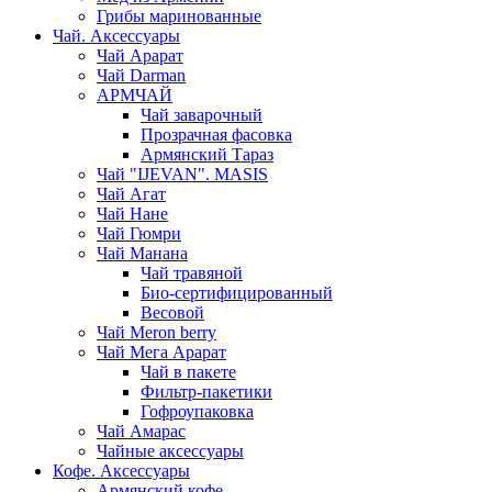
Грибы маринованные
Чай. Аксессуары
Чай Арарат
Чай Darman
АРМЧАЙ
Чай заварочный
Прозрачная фасовка
Армянский Тараз
Чай "IJEVAN". MASIS
Чай Агат
Чай Нане
Чай Гюмри
Чай Манана
Чай травяной
Био-сертифицированный
Весовой
Чай Meron berry
Чай Мега Арарат
Чай в пакете
Фильтр-пакетики
Гофроупаковка
Чай Амарас
Чайные аксессуары
Кофе. Аксессуары
Армянский кофе