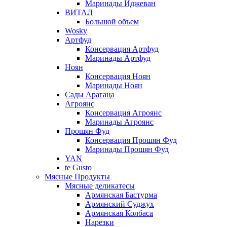
Маринады Иджеван
ВИТАЛ
Большой объем
Wosky
Артфуд
Консервация Артфуд
Маринады Артфуд
Ноян
Консервация Ноян
Маринады Ноян
Сады Арагаца
Агроянс
Консервация Агроянс
Маринады Агроянс
Прошян Фуд
Консервация Прошян Фуд
Маринады Прошян Фуд
YAN
te Gusto
Мясные Продукты
Мясные деликатесы
Армянская Бастурма
Армянский Суджух
Армянская Колбаса
Нарезки