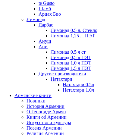
te Gusto
Шамб
Арцах Био
Лимонад
Дарбас
Лимонад 0,5 л. Стекло
Лимонад 1,25 л. ПЭТ
Ануш
Ани
Лимонад 0,5 л ст
Лимонад 0,5 л ПЭТ
Лимонад 1,0 л ПЭТ
Лимонад 1,5 л ПЭТ
Другие производители
Натахтари
Натахтари 0,5л
Натахтари 1,0л
Армянские книги
Новинки
История Армении
О Геноциде Армян
Книги об Армении
Иcкусство и культура
Поэзия Армении
Религия Армении