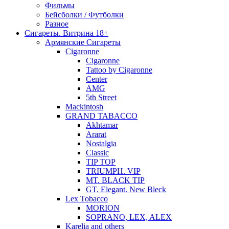
Фильмы
Бейсболки / Футболки
Разное
Сигареты. Витрина 18+
Армянские Сигареты
Cigaronne
Cigaronne
Tattoo by Cigaronne
Center
AMG
5th Street
Mackintosh
GRAND TABACCO
Akhtamar
Ararat
Nostalgia
Classic
TIP TOP
TRIUMPH. VIP
MT. BLACK TIP
GT. Elegant. New Bleck
Lex Tobacco
MORION
SOPRANO, LEX, ALEX
Karelia and others