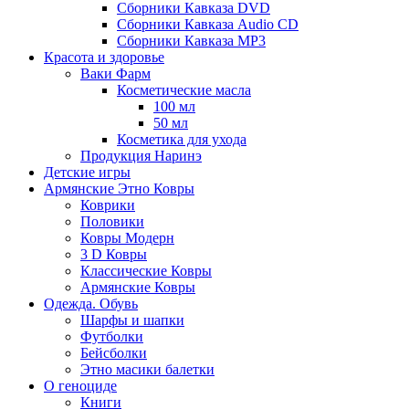
Сборники Кавказа DVD
Сборники Кавказа Audio CD
Сборники Кавказа MP3
Красота и здоровье
Ваки Фарм
Косметические масла
100 мл
50 мл
Косметика для ухода
Продукция Наринэ
Детские игры
Армянские Этно Ковры
Коврики
Половики
Ковры Модерн
3 D Ковры
Классические Ковры
Армянские Ковры
Одежда. Обувь
Шарфы и шапки
Футболки
Бейсболки
Этно масики балетки
О геноциде
Книги