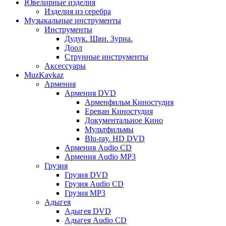
Ювелирные изделия
Изделия из серебра
Музыкальные инструменты
Инструменты
Дудук. Шви. Зурна.
Доол
Струнные инструменты
Аксессуары
MuzKavkaz
Армения
Армения DVD
Арменфильм Киностудия
Ереван Киностудия
Документальное Кино
Мультфильмы
Blu-ray. HD DVD
Армения Audio CD
Армения Audio MP3
Грузия
Грузия DVD
Грузия Audio CD
Грузия MP3
Адыгея
Адыгея DVD
Адыгея Audio CD