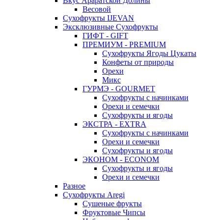
Вкус Араратской Долины
Весовой
Сухофрукты IJEVAN
Эксклюзивные Сухофрукты
ГИФТ - GIFT
ПРЕМИУМ - PREMIUM
Сухофрукты Ягоды Цукаты
Конфеты от природы
Орехи
Микс
ГУРМЭ - GOURMET
Сухофрукты с начинками
Орехи и семечки
Сухофрукты и ягоды
ЭКСТРА - EXTRA
Сухофрукты с начинками
Орехи и семечки
Сухофрукты и ягоды
ЭКОНОМ - ECONOM
Сухофрукты и ягоды
Орехи и семечки
Разное
Сухофрукты Aregi
Сушеные фрукты
Фруктовые Чипсы