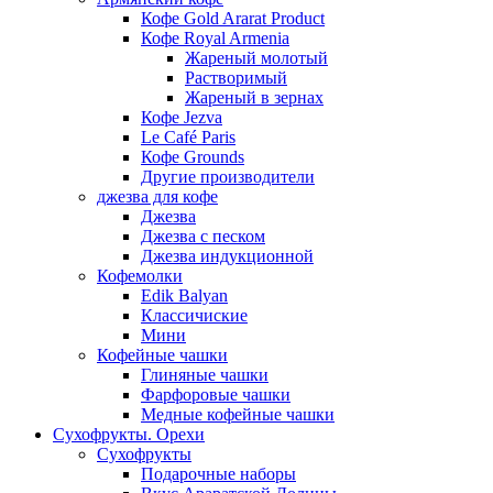
Кофе Gold Ararat Product
Кофе Royal Armenia
Жареный молотый
Растворимый
Жареный в зернах
Кофе Jezva
Le Café Paris
Кофе Grounds
Другие производители
джезва для кофе
Джезва
Джезва с песком
Джезва индукционной
Кофемолки
Edik Balyan
Классичиские
Мини
Кофейные чашки
Глиняные чашки
Фарфоровые чашки
Медные кофейные чашки
Сухофрукты. Орехи
Сухофрукты
Подарочные наборы