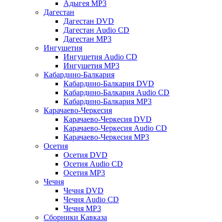
Адыгея MP3
Дагестан
Дагестан DVD
Дагестан Audio CD
Дагестан MP3
Ингушетия
Ингушетия Audio CD
Ингушетия MP3
Кабардино-Балкария
Кабардино-Балкария DVD
Кабардино-Балкария Audio CD
Кабардино-Балкария MP3
Карачаево-Черкесия
Карачаево-Черкесия DVD
Карачаево-Черкесия Audio CD
Карачаево-Черкесия MP3
Осетия
Осетия DVD
Осетия Audio CD
Осетия MP3
Чечня
Чечня DVD
Чечня Audio CD
Чечня MP3
Сборники Кавказа