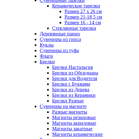
Сувенирные тарелки
Керамические тарелки
Размер 27 х 26 см
Размер 21-18,5 см
Размер 16 - 14 см
Стеклянные тарелки
Деревянные панно
Сувениры из гипса
Куклы
Сувениры из туфа
Флаги
Брелки
Брелки Настальгия
Брелки из Обсидиана
Брелки для Водителя
Брелки с Буквами
Брелки из Дерева
Брелки из Керамики
Брелки Разные
Сувениры на магните
Разные магниты
Магниты резиновые
Магниты акриловые
Магниты закатные
Магниты керамические