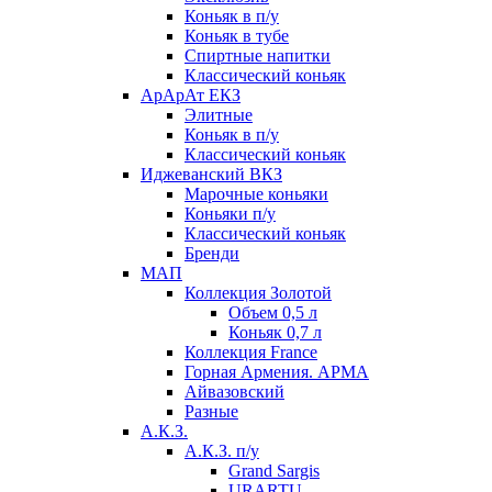
Коньяк в п/у
Коньяк в тубе
Спиртные напитки
Классический коньяк
АрАрАт ЕКЗ
Элитные
Коньяк в п/у
Классический коньяк
Иджеванский ВКЗ
Марочные коньяки
Коньяки п/у
Классический коньяк
Бренди
МАП
Коллекция Золотой
Объем 0,5 л
Коньяк 0,7 л
Коллекция France
Горная Армения. АРМА
Айвазовский
Разные
А.К.З.
А.К.З. п/у
Grand Sargis
URARTU