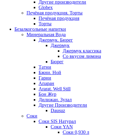
Другие производители
Globex
Печёная продукция. Торты
Печёная продукция
Торты
Безалкогольные напитки
Минеральная Вода
Джермук. Бюрег
Джермук
Джермук классика
Со вкусом лимона
Бюрег
Татни
Бжни. Ной
Гарни
Апаран
Ararat. Well Still
Бон Жур
Дилижан. Зулал
Другие Производители
Dausuz
Соки
Соки SIS Натурал
Соки YAN
Соки 0,930 л