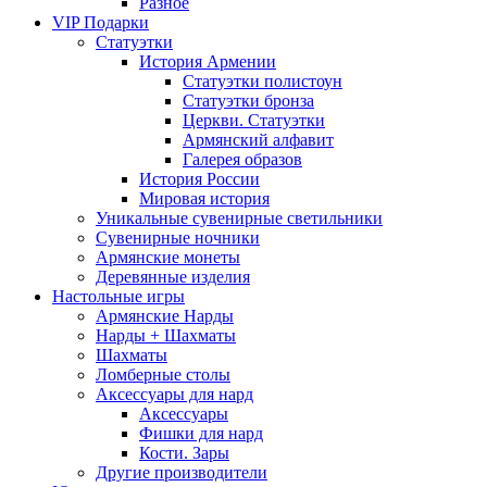
Разное
VIP Подарки
Статуэтки
История Армении
Статуэтки полистоун
Статуэтки бронза
Церкви. Статуэтки
Армянский алфавит
Галерея образов
История России
Мировая история
Уникальные сувенирные светильники
Сувенирные ночники
Армянские монеты
Деревянные изделия
Настольные игры
Армянские Нарды
Нарды + Шахматы
Шахматы
Ломберные столы
Аксессуары для нард
Аксессуары
Фишки для нард
Кости. Зары
Другие производители