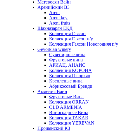
Матевосян Вайн
Аренийский ВЗ
Areni
Areni key
Areni fruits
Шахназарян ЕКД
Коллекция Гаясон
Коллекция Гаясон п/у
Коллекция Гаясон Новогодняя п/у
Gevorkian winery
Сувенирные вина
Фруктовые вина
АРИАЦ. АНАИС
Коллекция КОРОНА
Коллекция Геворкян
Крепленые вина
Абрикосовый Бренди
Армения Вайн
Фруктовые Вина
Коллекция ORRAN
OLD ARMENIA
Виноградные Вина
Коллекция TAKAR
Коллекция YEREVAN
Прошянский КЗ