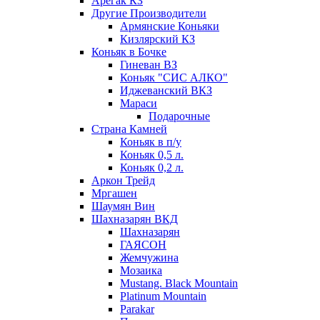
Арегак КЗ
Другие Производители
Армянские Коньяки
Кизлярский КЗ
Коньяк в Бочке
Гиневан ВЗ
Коньяк "СИС АЛКО"
Иджеванский ВКЗ
Мараси
Подарочные
Страна Камней
Коньяк в п/у
Коньяк 0,5 л.
Коньяк 0,2 л.
Аркон Трейд
Мргашен
Шаумян Вин
Шахназарян ВКД
Шахназарян
ГАЯСОН
Жемчужина
Мозаика
Mustang. Black Mountain
Platinum Mountain
Parakar