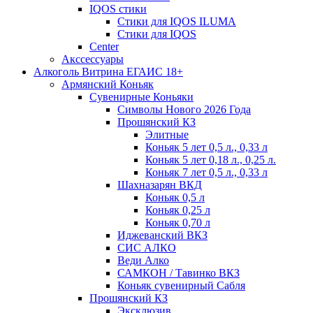
IQOS стики
Стики для IQOS ILUMA
Стики для IQOS
Сenter
Акссессуары
Алкоголь Витрина ЕГАИС 18+
Армянский Коньяк
Сувенирные Коньяки
Символы Нового 2026 Года
Прошянский КЗ
Элитные
Коньяк 5 лет 0,5 л., 0,33 л
Коньяк 5 лет 0,18 л., 0,25 л.
Коньяк 7 лет 0,5 л., 0,33 л
Шахназарян ВКД
Коньяк 0,5 л
Коньяк 0,25 л
Коньяк 0,70 л
Иджеванский ВКЗ
СИС АЛКО
Веди Алко
САМКОН / Тавинко ВКЗ
Коньяк сувенирный Сабля
Прошянский КЗ
Эксклюзив