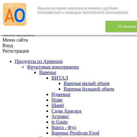
Нашим интернет-магазином намного удобнее
+7 (495) 646-888-1
пользоваться с помощью бесплатного приложения!
В корзине
0
товаров
Установи
x
Меню каталога
Меню сайта
Вход
Регистрация
Продукты из Армении
Фруктовые консервации
Варенье
ВИТАЛ
Варенья малый объем
Варенья большой объем
Иджеван
Ноян
Шамб
Сады Арагаца
Агроянс
te Gusto
Варга - Фуд
Варенье Proshyan Food