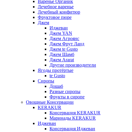
Варенье Органик
Лечебное варенье
Лечебный конфитюр
Фруктовое пюре
Джем
Иджеван
Джем YAN
Джем Агроянс
Джем Фрут Ланд
Джем te Gusto
Джем Шамб
Джем Ararat
Другие производители
Ягоды протёртые
te Gusto
Сиропы
Дошаб
Разные сиропы
Фрукты в сиропе
Овощные Консервации
KERAKUR
Консервация KERAKUR
Маринады KERAKUR
Иджеван
Консервация Иджеван