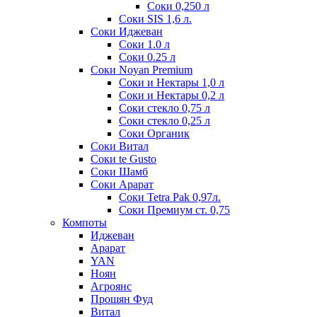
Соки 0,250 л
Соки SIS 1,6 л.
Соки Иджеван
Соки 1.0 л
Соки 0.25 л
Соки Noyan Premium
Соки и Нектары 1,0 л
Соки и Нектары 0,2 л
Соки стекло 0,75 л
Соки стекло 0,25 л
Соки Органик
Соки Витал
Соки te Gusto
Соки Шамб
Соки Арарат
Соки Tetra Pak 0,97л.
Соки Премиум ст. 0,75
Компоты
Иджеван
Арарат
YAN
Ноян
Агроянс
Прошян Фуд
Витал