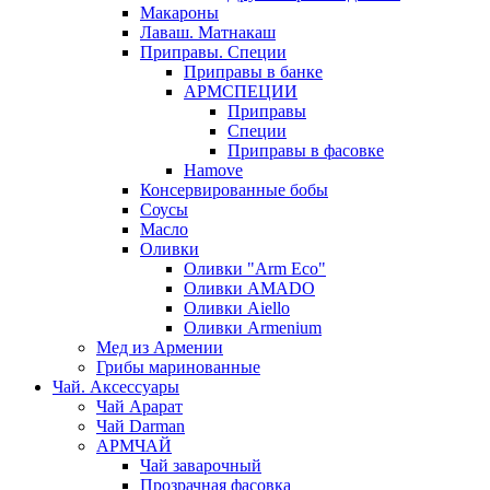
Макароны
Лаваш. Матнакаш
Приправы. Специи
Приправы в банке
АРМСПЕЦИИ
Приправы
Специи
Приправы в фасовке
Hamove
Консервированные бобы
Соусы
Масло
Оливки
Оливки "Arm Eco"
Оливки AMADO
Оливки Aiello
Оливки Armenium
Мед из Армении
Грибы маринованные
Чай. Аксессуары
Чай Арарат
Чай Darman
АРМЧАЙ
Чай заварочный
Прозрачная фасовка