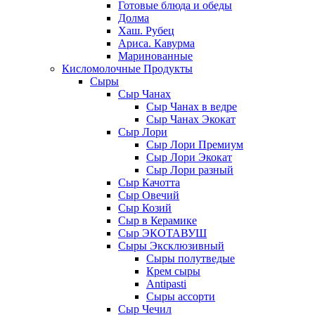
Готовые блюда и обеды
Долма
Хаш. Рубец
Ариса. Кавурма
Маринованные
Кисломолочные Продукты
Сыры
Сыр Чанах
Сыр Чанах в ведре
Сыр Чанах Экокат
Сыр Лори
Сыр Лори Премиум
Сыр Лори Экокат
Сыр Лори разный
Сыр Качотта
Сыр Овечий
Сыр Козий
Сыр в Керамике
Сыр ЭКОТАВУШ
Сыры Эксклюзивный
Сыры полутведые
Крем сыры
Antipasti
Сыры ассорти
Сыр Чечил