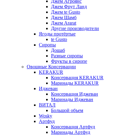
Джем Агроянс
Джем Фрут Ланд
Джем te Gusto
Джем Шамб
Джем Ararat
Другие производители
Ягоды протёртые
te Gusto
Сиропы
Дошаб
Разные сиропы
Фрукты в сиропе
Овощные Консервации
KERAKUR
Консервация KERAKUR
Маринады KERAKUR
Иджеван
Консервация Иджеван
Маринады Иджеван
ВИТАЛ
Большой объем
Wosky
Артфуд
Консервация Артфуд
Маринады Артфуд