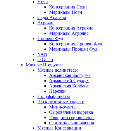
Ноян
Консервация Ноян
Маринады Ноян
Сады Арагаца
Агроянс
Консервация Агроянс
Маринады Агроянс
Прошян Фуд
Консервация Прошян Фуд
Маринады Прошян Фуд
YAN
te Gusto
Мясные Продукты
Мясные деликатесы
Армянская Бастурма
Армянский Суджух
Армянская Колбаса
Нарезки
Полуфабрикаты
Эксклюзивные закуски
Мини-рулеты
Сыровяленая вырезка
Говядина сыровяленая
Свинина сыровяленая
Мясные Консервации