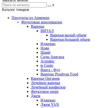
Заказать звонок
x
Каталог товаров
Продукты из Армении
Фруктовые консервации
Варенье
ВИТАЛ
Варенья малый объем
Варенья большой объем
Иджеван
Ноян
Шамб
Сады Арагаца
Агроянс
te Gusto
Варга - Фуд
Варенье Proshyan Food
Варенье Органик
Лечебное варенье
Лечебный конфитюр
Фруктовое пюре
Джем
Иджеван
Джем YAN