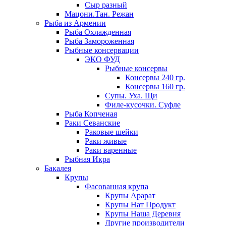
Сыр разный
Мацони.Тан. Режан
Рыба из Армении
Рыба Охлажденная
Рыба Замороженная
Рыбные консервации
ЭКО ФУД
Рыбные консервы
Консервы 240 гр.
Консервы 160 гр.
Супы. Уха. Щи
Филе-кусочки. Суфле
Рыба Копченая
Раки Севанские
Раковые шейки
Раки живые
Раки варенные
Рыбная Икра
Бакалея
Крупы
Фасованная крупа
Крупы Арарат
Крупы Нат Продукт
Крупы Наша Деревня
Другие производители