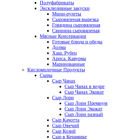
Полуфабрикаты
Эксклюзивные закуски
Мини-рулеты
Сыровяленая вырезка
Говядина сыровяленая
Свинина сыровяленая
Мясные Консервации
Готовые блюда и обеды
Долма
Хаш. Рубец
Ариса. Кавурма
Маринованные
Кисломолочные Продукты
Сыры
Сыр Чанах
Сыр Чанах в ведре
Сыр Чанах Экокат
Сыр Лори
Сыр Лори Премиум
Сыр Лори Экокат
Сыр Лори разный
Сыр Качотта
Сыр Овечий
Сыр Козий
Сыр в Керамике