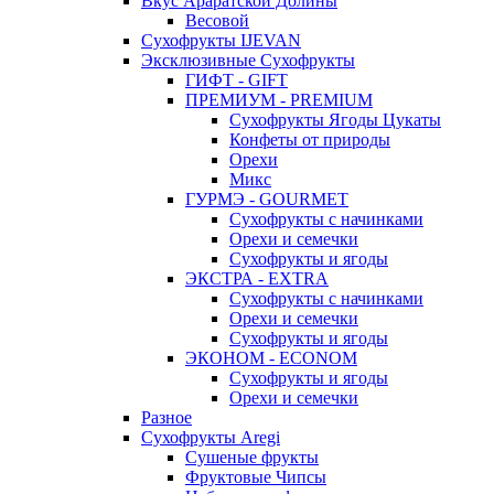
Вкус Араратской Долины
Весовой
Сухофрукты IJEVAN
Эксклюзивные Сухофрукты
ГИФТ - GIFT
ПРЕМИУМ - PREMIUM
Сухофрукты Ягоды Цукаты
Конфеты от природы
Орехи
Микс
ГУРМЭ - GOURMET
Сухофрукты с начинками
Орехи и семечки
Сухофрукты и ягоды
ЭКСТРА - EXTRA
Сухофрукты с начинками
Орехи и семечки
Сухофрукты и ягоды
ЭКОНОМ - ECONOM
Сухофрукты и ягоды
Орехи и семечки
Разное
Сухофрукты Aregi
Сушеные фрукты
Фруктовые Чипсы