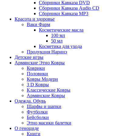
Сборники Кавказа DVD
Сборники Кавказа Audio CD
Сборники Кавказа MP3
Красота и здоровье
Ваки Фарм
Косметические масла
100 мл
50 мл
Косметика для ухода
Продукция Наринэ
Детские игры
Армянские Этно Ковры
Коврики
Половики
Ковры Модерн
3 D Ковры
Классические Ковры
Армянские Ковры
Одежда. Обувь
Шарфы и шапки
Футболки
Бейсболки
Этно масики балетки
О геноциде
Книги