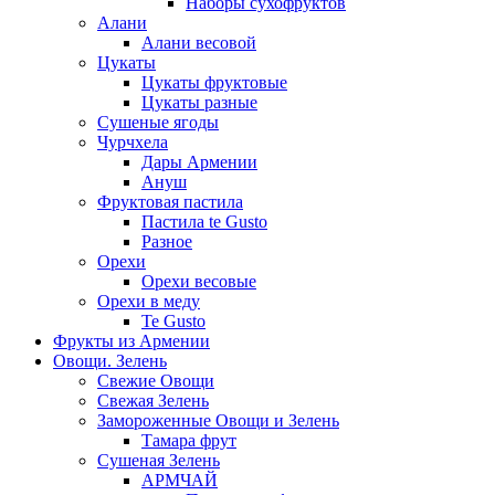
Наборы сухофруктов
Алани
Алани весовой
Цукаты
Цукаты фруктовые
Цукаты разные
Сушеные ягоды
Чурчхела
Дары Армении
Ануш
Фруктовая пастила
Пастила te Gusto
Разное
Орехи
Орехи весовые
Орехи в меду
Te Gusto
Фрукты из Армении
Овощи. Зелень
Свежие Овощи
Свежая Зелень
Замороженные Овощи и Зелень
Тамара фрут
Сушеная Зелень
АРМЧАЙ