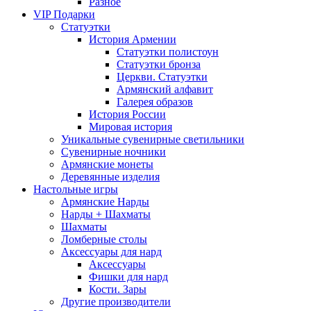
Разное
VIP Подарки
Статуэтки
История Армении
Статуэтки полистоун
Статуэтки бронза
Церкви. Статуэтки
Армянский алфавит
Галерея образов
История России
Мировая история
Уникальные сувенирные светильники
Сувенирные ночники
Армянские монеты
Деревянные изделия
Настольные игры
Армянские Нарды
Нарды + Шахматы
Шахматы
Ломберные столы
Аксессуары для нард
Аксессуары
Фишки для нард
Кости. Зары
Другие производители