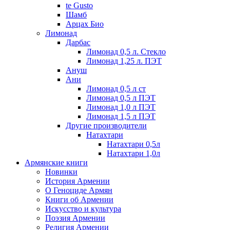
te Gusto
Шамб
Арцах Био
Лимонад
Дарбас
Лимонад 0,5 л. Стекло
Лимонад 1,25 л. ПЭТ
Ануш
Ани
Лимонад 0,5 л ст
Лимонад 0,5 л ПЭТ
Лимонад 1,0 л ПЭТ
Лимонад 1,5 л ПЭТ
Другие производители
Натахтари
Натахтари 0,5л
Натахтари 1,0л
Армянские книги
Новинки
История Армении
О Геноциде Армян
Книги об Армении
Иcкусство и культура
Поэзия Армении
Религия Армении