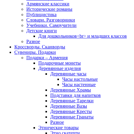
Армянские классики
Исторические романы
Публицистика
Словари. Разговорники
Учебники. Самоучители
Детские книги
Для дошкольников<br> и младших классов
Разное
Кроссворды. Сканворды
Сувениры. Подарки
Подарки – Армения
Подарочные монеты
Деревянные изделия
Деревянные часы
Часы настольные
Часы настенные
Деревянные Храмы
Подставки для напитков
Деревянные Тарелки
Деревянные Вазы
Деревянные Кресты
Деревянные Гранаты
Разное
Этнические товары
Этно скатерти