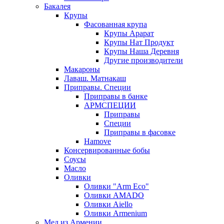
Бакалея
Крупы
Фасованная крупа
Крупы Арарат
Крупы Нат Продукт
Крупы Наша Деревня
Другие производители
Макароны
Лаваш. Матнакаш
Приправы. Специи
Приправы в банке
АРМСПЕЦИИ
Приправы
Специи
Приправы в фасовке
Hamove
Консервированные бобы
Соусы
Масло
Оливки
Оливки "Arm Eco"
Оливки AMADO
Оливки Aiello
Оливки Armenium
Мед из Армении