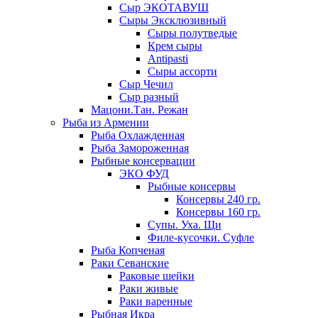
Сыр ЭКОТАВУШ
Сыры Эксклюзивный
Сыры полутведые
Крем сыры
Antipasti
Сыры ассорти
Сыр Чечил
Сыр разный
Мацони.Тан. Режан
Рыба из Армении
Рыба Охлажденная
Рыба Замороженная
Рыбные консервации
ЭКО ФУД
Рыбные консервы
Консервы 240 гр.
Консервы 160 гр.
Супы. Уха. Щи
Филе-кусочки. Суфле
Рыба Копченая
Раки Севанские
Раковые шейки
Раки живые
Раки варенные
Рыбная Икра