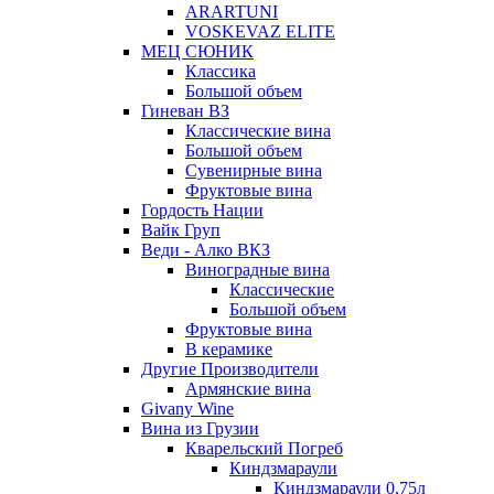
ARARTUNI
VOSKEVAZ ELITE
МЕЦ СЮНИК
Классика
Большой объем
Гиневан ВЗ
Классические вина
Большой объем
Сувенирные вина
Фруктовые вина
Гордость Нации
Вайк Груп
Веди - Алко ВКЗ
Виноградные вина
Классические
Большой объем
Фруктовые вина
В керамике
Другие Производители
Армянские вина
Givany Wine
Вина из Грузии
Кварельский Погреб
Киндзмараули
Киндзмараули 0,75л