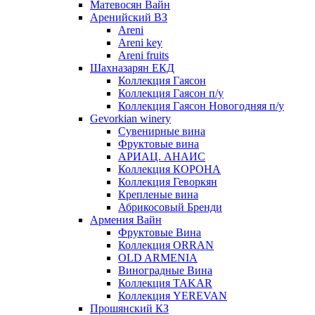
Матевосян Вайн
Аренийский ВЗ
Areni
Areni key
Areni fruits
Шахназарян ЕКД
Коллекция Гаясон
Коллекция Гаясон п/у
Коллекция Гаясон Новогодняя п/у
Gevorkian winery
Сувенирные вина
Фруктовые вина
АРИАЦ. АНАИС
Коллекция КОРОНА
Коллекция Геворкян
Крепленые вина
Абрикосовый Бренди
Армения Вайн
Фруктовые Вина
Коллекция ORRAN
OLD ARMENIA
Виноградные Вина
Коллекция TAKAR
Коллекция YEREVAN
Прошянский КЗ