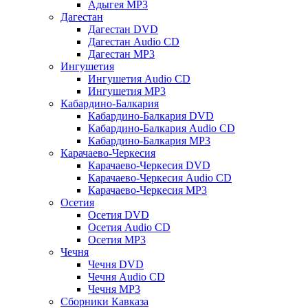
Адыгея MP3
Дагестан
Дагестан DVD
Дагестан Audio CD
Дагестан MP3
Ингушетия
Ингушетия Audio CD
Ингушетия MP3
Кабардино-Балкария
Кабардино-Балкария DVD
Кабардино-Балкария Audio CD
Кабардино-Балкария MP3
Карачаево-Черкесия
Карачаево-Черкесия DVD
Карачаево-Черкесия Audio CD
Карачаево-Черкесия MP3
Осетия
Осетия DVD
Осетия Audio CD
Осетия MP3
Чечня
Чечня DVD
Чечня Audio CD
Чечня MP3
Сборники Кавказа