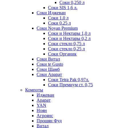
Соки 0,250 л
Соки SIS 1,6 л.
Соки Иджеван
Соки 1.0 л
Соки 0.25 л
Соки Noyan Premium
Соки и Нектары 1,0 л
Соки и Нектары 0,2 л
Соки стекло 0,75 л
Соки стекло 0,25 л
Соки Органик
Соки Витал
Соки te Gusto
Соки Шамб
Соки Арарат
Соки Tetra Pak 0,97л.
Соки Премиум ст. 0,75
Компоты
Иджеван
Арарат
YAN
Ноян
Агроянс
Прошян Фуд
Витал