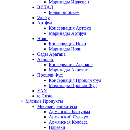
Маринады Иджеван
ВИТАЛ
Большой объем
Wosky
Артфуд
Консервация Артфуд
Маринады Артфуд
Ноян
Консервация Ноян
Маринады Ноян
Сады Арагаца
Агроянс
Консервация Агроянс
Маринады Агроянс
Прошян Фуд
Консервация Прошян Фуд
Маринады Прошян Фуд
YAN
te Gusto
Мясные Продукты
Мясные деликатесы
Армянская Бастурма
Армянский Суджух
Армянская Колбаса
Нарезки