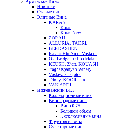
Армянское Вино
Новинки
Старые вина
Элитные Вина
KARAS
Karas
Karas New
ZORAH
ALLURIA. TAKRI.
BERDASHEN
Kataro.Hin Areni.Voskeni
Old Bridge.Tushpa.Malani
KEUSH. Z’art. KOUASH
Jraghatspanyan Winery
Voskevaz - Qotot
Trinity. KOOR. Jan
VAN ARDI
Иджеванский ВКЗ
Коллекционные вина
Виноградные вина
Вина 0,75 л
Большой объем
Эксклюзивные вина
Фруктовые вина
Cувенирные вина