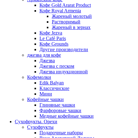
Кофе Gold Ararat Product
Кофе Royal Armenia
Жареный молотый
Растворимый
Жареный в зернах
Кофе Jezva
Le Café Paris
Кофе Grounds
Другие производители
джезва для кофе
Джезва
Джезва с песком
Джезва индукционной
Кофемолки
Edik Balyan
Классичиские
Мини
Кофейные чашки
Глиняные чашки
Фарфоровые чашки
Медные кофейные чашки
Сухофрукты. Орехи
Сухофрукты
Подарочные наборы