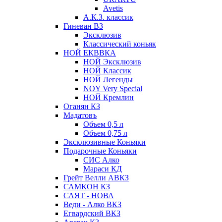
Avetis
А.К.З. классик
Гиневан ВЗ
Эксклюзив
Классический коньяк
НОЙ ЕКВВКА
НОЙ Эксклюзив
НОЙ Классик
НОЙ Легенды
NOY Very Speсial
НОЙ Кремлин
Оганян КЗ
Мадатовъ
Объем 0,5 л
Объем 0,75 л
Эксклюзивные Коньяки
Подарочные Коньяки
СИС Алко
Мараси КД
Грейт Велли АВКЗ
САМКОН КЗ
САЯТ - НОВА
Веди - Алко ВКЗ
Егвардский ВКЗ