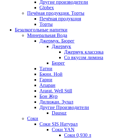
Другие производители
Globex
Печёная продукция. Торты
Печёная продукция
Торты
Безалкогольные напитки
Минеральная Вода
Джермук. Бюрег
Джермук
Джермук классика
Со вкусом лимона
Бюрег
Татни
Бжни. Ной
Гарни
Апаран
Ararat. Well Still
Бон Жур
Дилижан. Зулал
Другие Производители
Dausuz
Соки
Соки SIS Натурал
Соки YAN
Соки 0,930 л