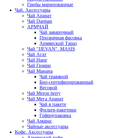
Грибы маринованные
Чай. Аксессуары
Чай Арарат
Чай Darman
АРМЧАЙ
Чай заварочный
Прозрачная фасовка
Армянский Тараз
Чай "IJEVAN". MASIS
Чай Агат
Чай Нане
Чай Гюмри
Чай Манана
Чай травяной
Био-сертифицированный
Весовой
Чай Meron berry
Чай Мега Арарат
Чай в пакете
Фильтр-пакетики
Гофроупаковка
Чай Амарас
Чайные аксессуары
Кофе. Аксессуары
Армянский кофе