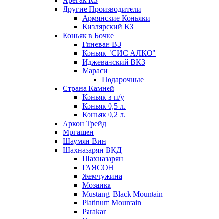
Арегак КЗ
Другие Производители
Армянские Коньяки
Кизлярский КЗ
Коньяк в Бочке
Гиневан ВЗ
Коньяк "СИС АЛКО"
Иджеванский ВКЗ
Мараси
Подарочные
Страна Камней
Коньяк в п/у
Коньяк 0,5 л.
Коньяк 0,2 л.
Аркон Трейд
Мргашен
Шаумян Вин
Шахназарян ВКД
Шахназарян
ГАЯСОН
Жемчужина
Мозаика
Mustang. Black Mountain
Platinum Mountain
Parakar