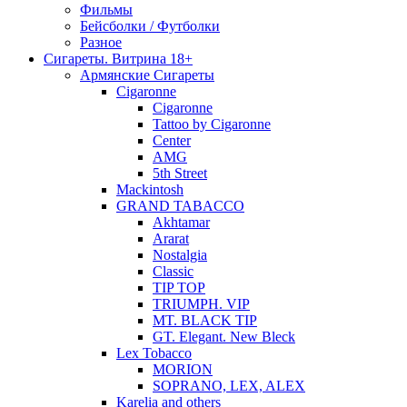
Фильмы
Бейсболки / Футболки
Разное
Сигареты. Витрина 18+
Армянские Сигареты
Cigaronne
Cigaronne
Tattoo by Cigaronne
Center
AMG
5th Street
Mackintosh
GRAND TABACCO
Akhtamar
Ararat
Nostalgia
Classic
TIP TOP
TRIUMPH. VIP
MT. BLACK TIP
GT. Elegant. New Bleck
Lex Tobacco
MORION
SOPRANO, LEX, ALEX
Karelia and others