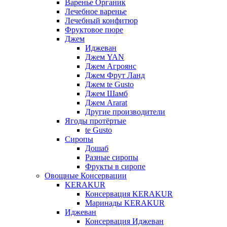
Варенье Органик
Лечебное варенье
Лечебный конфитюр
Фруктовое пюре
Джем
Иджеван
Джем YAN
Джем Агроянс
Джем Фрут Ланд
Джем te Gusto
Джем Шамб
Джем Ararat
Другие производители
Ягоды протёртые
te Gusto
Сиропы
Дошаб
Разные сиропы
Фрукты в сиропе
Овощные Консервации
KERAKUR
Консервация KERAKUR
Маринады KERAKUR
Иджеван
Консервация Иджеван