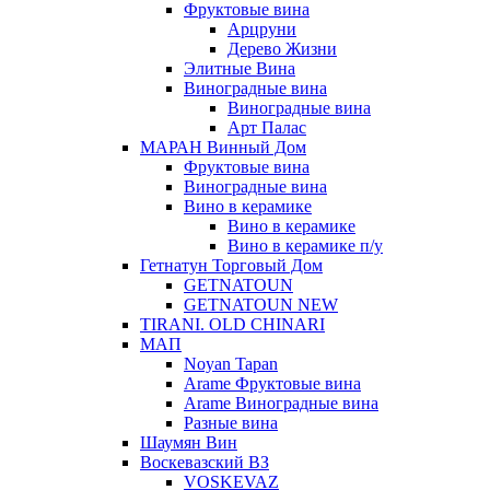
Фруктовые вина
Арцруни
Дерево Жизни
Элитные Вина
Виноградные вина
Виноградные вина
Арт Палас
МАРАН Винный Дом
Фруктовые вина
Виноградные вина
Вино в керамике
Вино в керамике
Вино в керамике п/у
Гетнатун Торговый Дом
GETNATOUN
GETNATOUN NEW
TIRANI. OLD CHINARI
МАП
Noyan Tapan
Arame Фруктовые вина
Arame Виноградные вина
Разные вина
Шаумян Вин
Воскевазский ВЗ
VOSKEVAZ