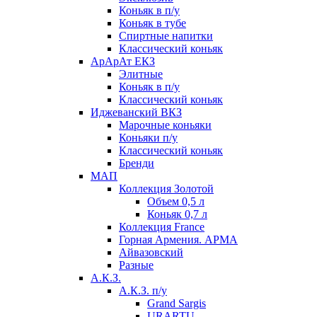
Коньяк в п/у
Коньяк в тубе
Спиртные напитки
Классический коньяк
АрАрАт ЕКЗ
Элитные
Коньяк в п/у
Классический коньяк
Иджеванский ВКЗ
Марочные коньяки
Коньяки п/у
Классический коньяк
Бренди
МАП
Коллекция Золотой
Объем 0,5 л
Коньяк 0,7 л
Коллекция France
Горная Армения. АРМА
Айвазовский
Разные
А.К.З.
А.К.З. п/у
Grand Sargis
URARTU