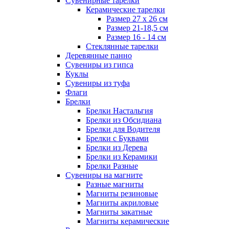
Сувенирные тарелки
Керамические тарелки
Размер 27 х 26 см
Размер 21-18,5 см
Размер 16 - 14 см
Стеклянные тарелки
Деревянные панно
Сувениры из гипса
Куклы
Сувениры из туфа
Флаги
Брелки
Брелки Настальгия
Брелки из Обсидиана
Брелки для Водителя
Брелки с Буквами
Брелки из Дерева
Брелки из Керамики
Брелки Разные
Сувениры на магните
Разные магниты
Магниты резиновые
Магниты акриловые
Магниты закатные
Магниты керамические