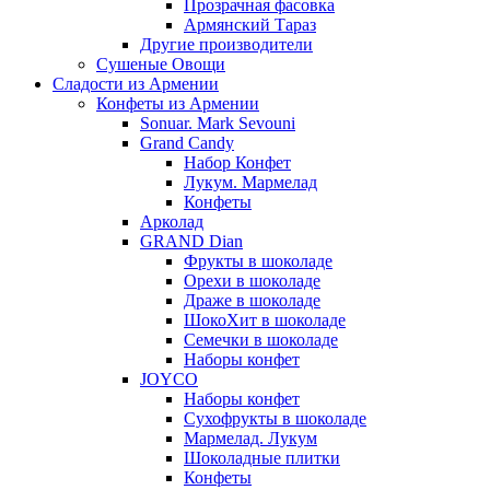
Прозрачная фасовка
Армянский Тараз
Другие производители
Сушеные Овощи
Сладости из Армении
Конфеты из Армении
Sonuar. Mark Sevouni
Grand Candy
Набор Конфет
Лукум. Мармелад
Конфеты
Арколад
GRAND Dian
Фрукты в шоколаде
Орехи в шоколаде
Драже в шоколаде
ШокоХит в шоколаде
Семечки в шоколаде
Наборы конфет
JOYCO
Наборы конфет
Сухофрукты в шоколаде
Мармелад. Лукум
Шоколадные плитки
Конфеты