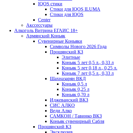
IQOS стики
Стики для IQOS ILUMA
Стики для IQOS
Сenter
Акссессуары
Алкоголь Витрина ЕГАИС 18+
Армянский Коньяк
Сувенирные Коньяки
Символы Нового 2026 Года
Прошянский КЗ
Элитные
Коньяк 5 лет 0,5 л., 0,33 л
Коньяк 5 лет 0,18 л., 0,25 л.
Коньяк 7 лет 0,5 л., 0,33 л
Шахназарян ВКД
Коньяк 0,5 л
Коньяк 0,25 л
Коньяк 0,70 л
Иджеванский ВКЗ
СИС АЛКО
Веди Алко
САМКОН / Тавинко ВКЗ
Коньяк сувенирный Сабля
Прошянский КЗ
Эксклюзив