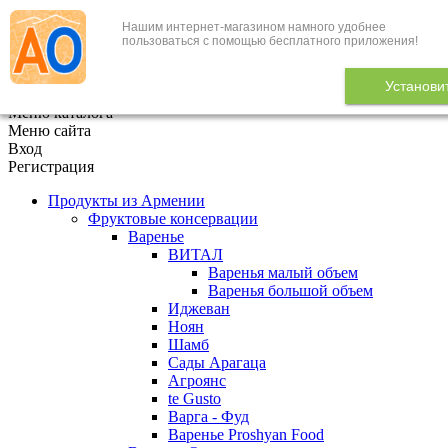
Нашим интернет-магазином намного удобнее
+7 (495) 646-888-1
пользоваться с помощью бесплатного приложения!
В корзине
0
товаров
Установи
x
Меню каталога
Меню сайта
Вход
Регистрация
Продукты из Армении
Фруктовые консервации
Варенье
ВИТАЛ
Варенья малый объем
Варенья большой объем
Иджеван
Ноян
Шамб
Сады Арагаца
Агроянс
te Gusto
Варга - Фуд
Варенье Proshyan Food