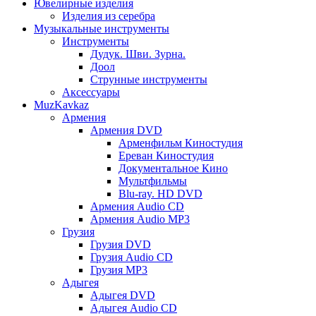
Ювелирные изделия
Изделия из серебра
Музыкальные инструменты
Инструменты
Дудук. Шви. Зурна.
Доол
Струнные инструменты
Аксессуары
MuzKavkaz
Армения
Армения DVD
Арменфильм Киностудия
Ереван Киностудия
Документальное Кино
Мультфильмы
Blu-ray. HD DVD
Армения Audio CD
Армения Audio MP3
Грузия
Грузия DVD
Грузия Audio CD
Грузия MP3
Адыгея
Адыгея DVD
Адыгея Audio CD