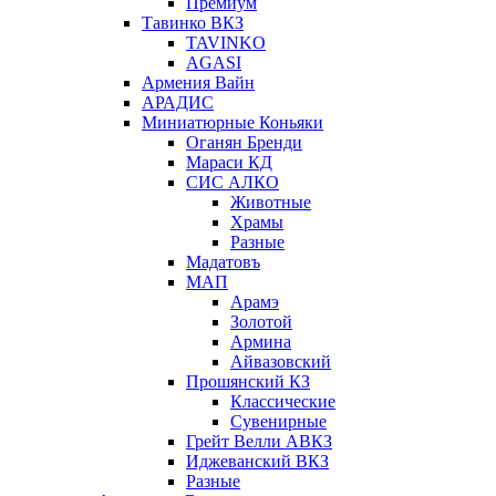
Премиум
Тавинко ВКЗ
TAVINKO
AGASI
Армения Вайн
АРАДИС
Миниатюрные Коньяки
Оганян Бренди
Мараси КД
СИС АЛКО
Животные
Храмы
Разные
Мадатовъ
МАП
Арамэ
Золотой
Армина
Айвазовский
Прошянский КЗ
Классические
Сувенирные
Грейт Велли АВКЗ
Иджеванский ВКЗ
Разные