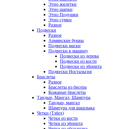
Этно жилетки
Этно шапки
Этно Подушки
Этно сумки
Разное
Подвески
Разное
Армянские буквы
Подвески маски
Подвески в машину
Подвески из дерева
Подвески из кости
Подвески из эбонита
Подвески Ностальгия
Браслеты
Разное
Браслеты из бисера
Кожаные браслеты
Тандыр, Мангал, Шампура
Тандыр, мангал
Шампура для шашлыка
Четки (Тзбех)
Четки из кости
Четки из эбонита
Четки из обсидиана