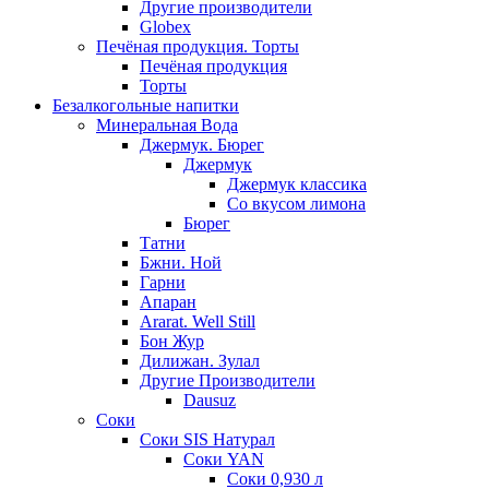
Другие производители
Globex
Печёная продукция. Торты
Печёная продукция
Торты
Безалкогольные напитки
Минеральная Вода
Джермук. Бюрег
Джермук
Джермук классика
Со вкусом лимона
Бюрег
Татни
Бжни. Ной
Гарни
Апаран
Ararat. Well Still
Бон Жур
Дилижан. Зулал
Другие Производители
Dausuz
Соки
Соки SIS Натурал
Соки YAN
Соки 0,930 л