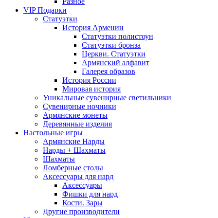
Разное
VIP Подарки
Статуэтки
История Армении
Статуэтки полистоун
Статуэтки бронза
Церкви. Статуэтки
Армянский алфавит
Галерея образов
История России
Мировая история
Уникальные сувенирные светильники
Сувенирные ночники
Армянские монеты
Деревянные изделия
Настольные игры
Армянские Нарды
Нарды + Шахматы
Шахматы
Ломберные столы
Аксессуары для нард
Аксессуары
Фишки для нард
Кости. Зары
Другие производители