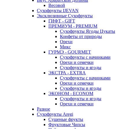
Вкус Араратской Долины
Весовой
Сухофрукты IJEVAN
Эксклюзивные Сухофрукты
ГИФТ - GIFT
ПРЕМИУМ - PREMIUM
Сухофрукты Ягоды Цукаты
Конфеты от природы
Орехи
Микс
ГУРМЭ - GOURMET
Сухофрукты с начинками
Орехи и семечки
Сухофрукты и ягоды
ЭКСТРА - EXTRA
Сухофрукты с начинками
Орехи и семечки
Сухофрукты и ягоды
ЭКОНОМ - ECONOM
Сухофрукты и ягоды
Орехи и семечки
Разное
Сухофрукты Aregi
Сушеные фрукты
Фруктовые Чипсы