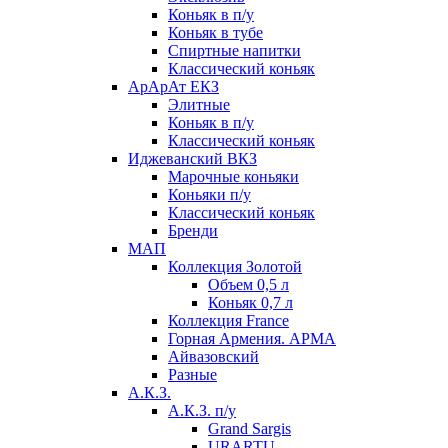
Коньяк в п/у
Коньяк в тубе
Спиртные напитки
Классический коньяк
АрАрАт ЕКЗ
Элитные
Коньяк в п/у
Классический коньяк
Иджеванский ВКЗ
Марочные коньяки
Коньяки п/у
Классический коньяк
Бренди
МАП
Коллекция Золотой
Объем 0,5 л
Коньяк 0,7 л
Коллекция France
Горная Армения. АРМА
Айвазовский
Разные
А.К.З.
А.К.З. п/у
Grand Sargis
URARTU