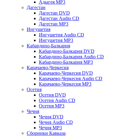
Адыгея MP3
Дагестан
Дагестан DVD
Дагестан Audio CD
Дагестан MP3
Ингушетия
Ингушетия Audio CD
Ингушетия MP3
Кабардино-Балкария
Кабардино-Балкария DVD
Кабардино-Балкария Audio CD
Кабардино-Балкария MP3
Карачаево-Черкесия
Карачаево-Черкесия DVD
Карачаево-Черкесия Audio CD
Карачаево-Черкесия MP3
Осетия
Осетия DVD
Осетия Audio CD
Осетия MP3
Чечня
Чечня DVD
Чечня Audio CD
Чечня MP3
Сборники Кавказа