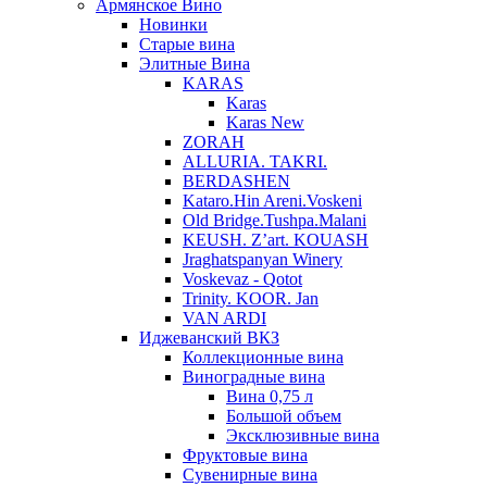
Армянское Вино
Новинки
Старые вина
Элитные Вина
KARAS
Karas
Karas New
ZORAH
ALLURIA. TAKRI.
BERDASHEN
Kataro.Hin Areni.Voskeni
Old Bridge.Tushpa.Malani
KEUSH. Z’art. KOUASH
Jraghatspanyan Winery
Voskevaz - Qotot
Trinity. KOOR. Jan
VAN ARDI
Иджеванский ВКЗ
Коллекционные вина
Виноградные вина
Вина 0,75 л
Большой объем
Эксклюзивные вина
Фруктовые вина
Cувенирные вина