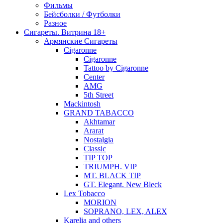
Фильмы
Бейсболки / Футболки
Разное
Сигареты. Витрина 18+
Армянские Сигареты
Cigaronne
Cigaronne
Tattoo by Cigaronne
Center
AMG
5th Street
Mackintosh
GRAND TABACCO
Akhtamar
Ararat
Nostalgia
Classic
TIP TOP
TRIUMPH. VIP
MT. BLACK TIP
GT. Elegant. New Bleck
Lex Tobacco
MORION
SOPRANO, LEX, ALEX
Karelia and others