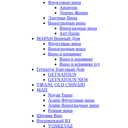
Фруктовые вина
Арцруни
Дерево Жизни
Элитные Вина
Виноградные вина
Виноградные вина
Арт Палас
МАРАН Винный Дом
Фруктовые вина
Виноградные вина
Вино в керамике
Вино в керамике
Вино в керамике п/у
Гетнатун Торговый Дом
GETNATOUN
GETNATOUN NEW
TIRANI. OLD CHINARI
МАП
Noyan Tapan
Arame Фруктовые вина
Arame Виноградные вина
Разные вина
Шаумян Вин
Воскевазский ВЗ
VOSKEVAZ