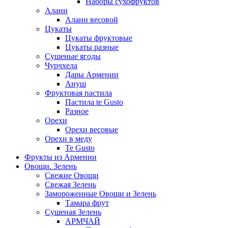
Наборы сухофруктов
Алани
Алани весовой
Цукаты
Цукаты фруктовые
Цукаты разные
Сушеные ягоды
Чурчхела
Дары Армении
Ануш
Фруктовая пастила
Пастила te Gusto
Разное
Орехи
Орехи весовые
Орехи в меду
Te Gusto
Фрукты из Армении
Овощи. Зелень
Свежие Овощи
Свежая Зелень
Замороженные Овощи и Зелень
Тамара фрут
Сушеная Зелень
АРМЧАЙ