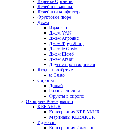
Варенье Органик
Лечебное варенье
Лечебный конфитюр
Фруктовое пюре
Джем
Иджеван
Джем YAN
Джем Агроянс
Джем Фрут Ланд
Джем te Gusto
Джем Шамб
Джем Ararat
Другие производители
Ягоды протёртые
te Gusto
Сиропы
Дошаб
Разные сиропы
Фрукты в сиропе
Овощные Консервации
KERAKUR
Консервация KERAKUR
Маринады KERAKUR
Иджеван
Консервация Иджеван