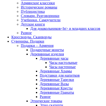
Армянские классики
Исторические романы
Публицистика
Словари. Разговорники
Учебники. Самоучители
Детские книги
Для дошкольников<br> и младших классов
Разное
Кроссворды. Сканворды
Сувениры. Подарки
Подарки – Армения
Подарочные монеты
Деревянные изделия
Деревянные часы
Часы настольные
Часы настенные
Деревянные Храмы
Подставки для напитков
Деревянные Тарелки
Деревянные Вазы
Деревянные Кресты
Деревянные Гранаты
Разное
Этнические товары
Этно скатерти