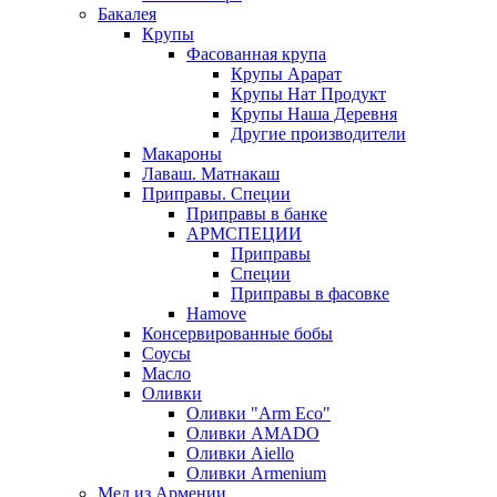
Бакалея
Крупы
Фасованная крупа
Крупы Арарат
Крупы Нат Продукт
Крупы Наша Деревня
Другие производители
Макароны
Лаваш. Матнакаш
Приправы. Специи
Приправы в банке
АРМСПЕЦИИ
Приправы
Специи
Приправы в фасовке
Hamove
Консервированные бобы
Соусы
Масло
Оливки
Оливки "Arm Eco"
Оливки AMADO
Оливки Aiello
Оливки Armenium
Мед из Армении