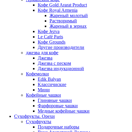
Кофе Gold Ararat Product
Кофе Royal Armenia
Жареный молотый
Растворимый
Жареный в зернах
Кофе Jezva
Le Café Paris
Кофе Grounds
Другие производители
джезва для кофе
Джезва
Джезва с песком
Джезва индукционной
Кофемолки
Edik Balyan
Классичиские
Мини
Кофейные чашки
Глиняные чашки
Фарфоровые чашки
Медные кофейные чашки
Сухофрукты. Орехи
Сухофрукты
Подарочные наборы