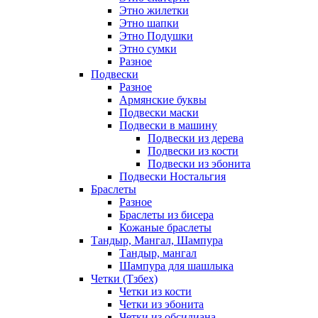
Этно жилетки
Этно шапки
Этно Подушки
Этно сумки
Разное
Подвески
Разное
Армянские буквы
Подвески маски
Подвески в машину
Подвески из дерева
Подвески из кости
Подвески из эбонита
Подвески Ностальгия
Браслеты
Разное
Браслеты из бисера
Кожаные браслеты
Тандыр, Мангал, Шампура
Тандыр, мангал
Шампура для шашлыка
Четки (Тзбех)
Четки из кости
Четки из эбонита
Четки из обсидиана