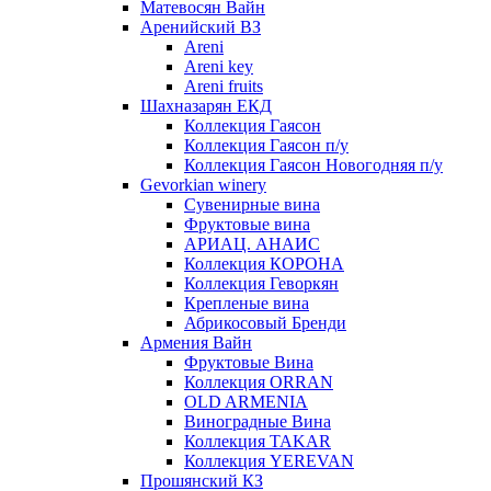
Матевосян Вайн
Аренийский ВЗ
Areni
Areni key
Areni fruits
Шахназарян ЕКД
Коллекция Гаясон
Коллекция Гаясон п/у
Коллекция Гаясон Новогодняя п/у
Gevorkian winery
Сувенирные вина
Фруктовые вина
АРИАЦ. АНАИС
Коллекция КОРОНА
Коллекция Геворкян
Крепленые вина
Абрикосовый Бренди
Армения Вайн
Фруктовые Вина
Коллекция ORRAN
OLD ARMENIA
Виноградные Вина
Коллекция TAKAR
Коллекция YEREVAN
Прошянский КЗ