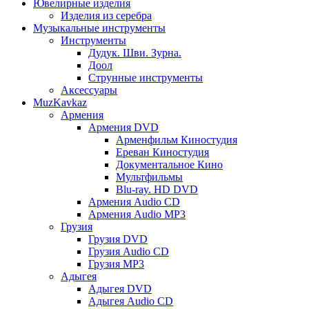
Ювелирные изделия
Изделия из серебра
Музыкальные инструменты
Инструменты
Дудук. Шви. Зурна.
Доол
Струнные инструменты
Аксессуары
MuzKavkaz
Армения
Армения DVD
Арменфильм Киностудия
Ереван Киностудия
Документальное Кино
Мультфильмы
Blu-ray. HD DVD
Армения Audio CD
Армения Audio MP3
Грузия
Грузия DVD
Грузия Audio CD
Грузия MP3
Адыгея
Адыгея DVD
Адыгея Audio CD