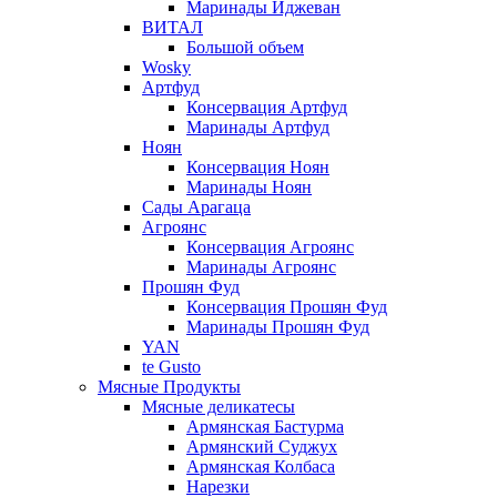
Маринады Иджеван
ВИТАЛ
Большой объем
Wosky
Артфуд
Консервация Артфуд
Маринады Артфуд
Ноян
Консервация Ноян
Маринады Ноян
Сады Арагаца
Агроянс
Консервация Агроянс
Маринады Агроянс
Прошян Фуд
Консервация Прошян Фуд
Маринады Прошян Фуд
YAN
te Gusto
Мясные Продукты
Мясные деликатесы
Армянская Бастурма
Армянский Суджух
Армянская Колбаса
Нарезки