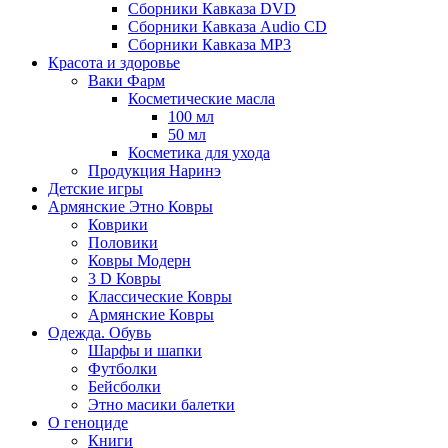
Сборники Кавказа DVD
Сборники Кавказа Audio CD
Сборники Кавказа MP3
Красота и здоровье
Ваки Фарм
Косметические масла
100 мл
50 мл
Косметика для ухода
Продукция Наринэ
Детские игры
Армянские Этно Ковры
Коврики
Половики
Ковры Модерн
3 D Ковры
Классические Ковры
Армянские Ковры
Одежда. Обувь
Шарфы и шапки
Футболки
Бейсболки
Этно масики балетки
О геноциде
Книги