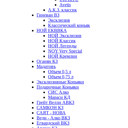
Avetis
А.К.З. классик
Гиневан ВЗ
Эксклюзив
Классический коньяк
НОЙ ЕКВВКА
НОЙ Эксклюзив
НОЙ Классик
НОЙ Легенды
NOY Very Speсial
НОЙ Кремлин
Оганян КЗ
Мадатовъ
Объем 0,5 л
Объем 0,75 л
Эксклюзивные Коньяки
Подарочные Коньяки
СИС Алко
Мараси КД
Грейт Велли АВКЗ
САМКОН КЗ
САЯТ - НОВА
Веди - Алко ВКЗ
Егвардский ВКЗ