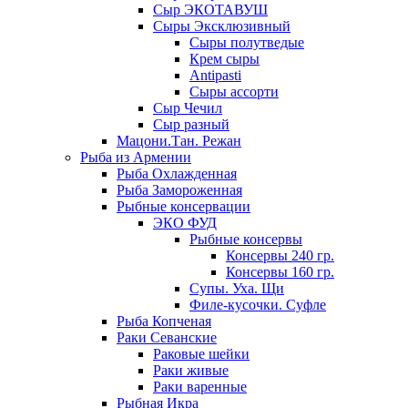
Сыр ЭКОТАВУШ
Сыры Эксклюзивный
Сыры полутведые
Крем сыры
Antipasti
Сыры ассорти
Сыр Чечил
Сыр разный
Мацони.Тан. Режан
Рыба из Армении
Рыба Охлажденная
Рыба Замороженная
Рыбные консервации
ЭКО ФУД
Рыбные консервы
Консервы 240 гр.
Консервы 160 гр.
Супы. Уха. Щи
Филе-кусочки. Суфле
Рыба Копченая
Раки Севанские
Раковые шейки
Раки живые
Раки варенные
Рыбная Икра