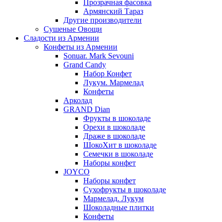
Прозрачная фасовка
Армянский Тараз
Другие производители
Сушеные Овощи
Сладости из Армении
Конфеты из Армении
Sonuar. Mark Sevouni
Grand Candy
Набор Конфет
Лукум. Мармелад
Конфеты
Арколад
GRAND Dian
Фрукты в шоколаде
Орехи в шоколаде
Драже в шоколаде
ШокоХит в шоколаде
Семечки в шоколаде
Наборы конфет
JOYCO
Наборы конфет
Сухофрукты в шоколаде
Мармелад. Лукум
Шоколадные плитки
Конфеты