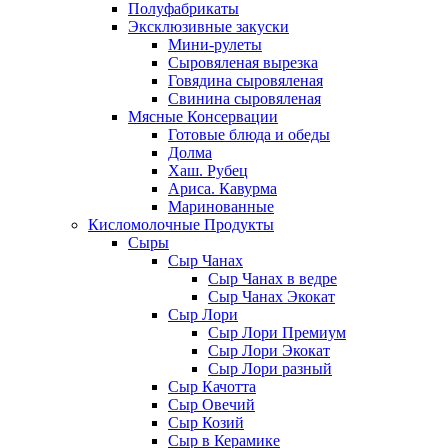
Полуфабрикаты
Эксклюзивные закуски
Мини-рулеты
Сыровяленая вырезка
Говядина сыровяленая
Свинина сыровяленая
Мясные Консервации
Готовые блюда и обеды
Долма
Хаш. Рубец
Ариса. Кавурма
Маринованные
Кисломолочные Продукты
Сыры
Сыр Чанах
Сыр Чанах в ведре
Сыр Чанах Экокат
Сыр Лори
Сыр Лори Премиум
Сыр Лори Экокат
Сыр Лори разный
Сыр Качотта
Сыр Овечий
Сыр Козий
Сыр в Керамике