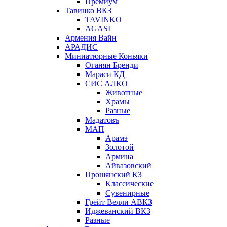
Премиум
Тавинко ВКЗ
TAVINKO
AGASI
Армения Вайн
АРАДИС
Миниатюрные Коньяки
Оганян Бренди
Мараси КД
СИС АЛКО
Животные
Храмы
Разные
Мадатовъ
МАП
Арамэ
Золотой
Армина
Айвазовский
Прошянский КЗ
Классические
Сувенирные
Грейт Велли АВКЗ
Иджеванский ВКЗ
Разные