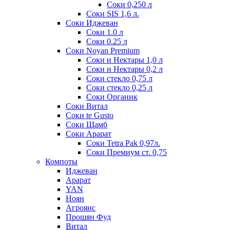
Соки 0,250 л
Соки SIS 1,6 л.
Соки Иджеван
Соки 1.0 л
Соки 0.25 л
Соки Noyan Premium
Соки и Нектары 1,0 л
Соки и Нектары 0,2 л
Соки стекло 0,75 л
Соки стекло 0,25 л
Соки Органик
Соки Витал
Соки te Gusto
Соки Шамб
Соки Арарат
Соки Tetra Pak 0,97л.
Соки Премиум ст. 0,75
Компоты
Иджеван
Арарат
YAN
Ноян
Агроянс
Прошян Фуд
Витал