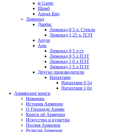
te Gusto
Шамб
Арцах Био
Лимонад
Дарбас
Лимонад 0,5 л. Стекло
Лимонад 1,25 л. ПЭТ
Ануш
Ани
Лимонад 0,5 л ст
Лимонад 0,5 л ПЭТ
Лимонад 1,0 л ПЭТ
Лимонад 1,5 л ПЭТ
Другие производители
Натахтари
Натахтари 0,5л
Натахтари 1,0л
Армянские книги
Новинки
История Армении
О Геноциде Армян
Книги об Армении
Иcкусство и культура
Поэзия Армении
Религия Армении