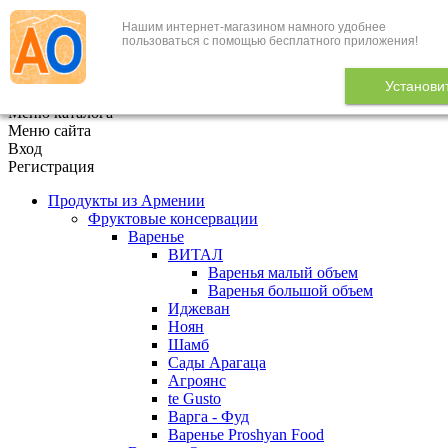
Нашим интернет-магазином намного удобнее
+7 (495) 646-888-1
пользоваться с помощью бесплатного приложения!
В корзине
0
товаров
Установи
x
Меню каталога
Меню сайта
Вход
Регистрация
Продукты из Армении
Фруктовые консервации
Варенье
ВИТАЛ
Варенья малый объем
Варенья большой объем
Иджеван
Ноян
Шамб
Сады Арагаца
Агроянс
te Gusto
Варга - Фуд
Варенье Proshyan Food