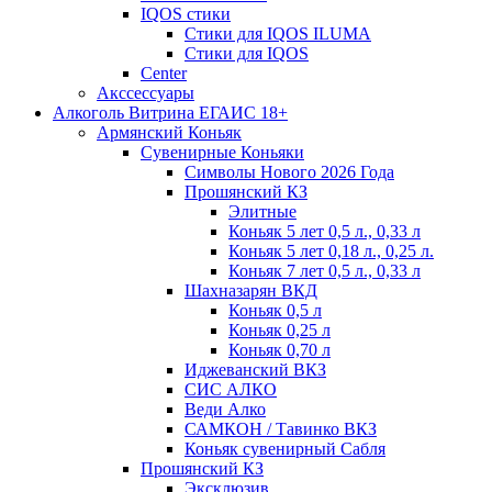
IQOS стики
Стики для IQOS ILUMA
Стики для IQOS
Сenter
Акссессуары
Алкоголь Витрина ЕГАИС 18+
Армянский Коньяк
Сувенирные Коньяки
Символы Нового 2026 Года
Прошянский КЗ
Элитные
Коньяк 5 лет 0,5 л., 0,33 л
Коньяк 5 лет 0,18 л., 0,25 л.
Коньяк 7 лет 0,5 л., 0,33 л
Шахназарян ВКД
Коньяк 0,5 л
Коньяк 0,25 л
Коньяк 0,70 л
Иджеванский ВКЗ
СИС АЛКО
Веди Алко
САМКОН / Тавинко ВКЗ
Коньяк сувенирный Сабля
Прошянский КЗ
Эксклюзив