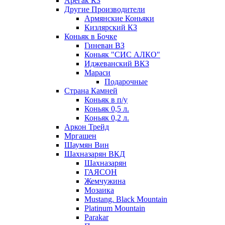
Арегак КЗ
Другие Производители
Армянские Коньяки
Кизлярский КЗ
Коньяк в Бочке
Гиневан ВЗ
Коньяк "СИС АЛКО"
Иджеванский ВКЗ
Мараси
Подарочные
Страна Камней
Коньяк в п/у
Коньяк 0,5 л.
Коньяк 0,2 л.
Аркон Трейд
Мргашен
Шаумян Вин
Шахназарян ВКД
Шахназарян
ГАЯСОН
Жемчужина
Мозаика
Mustang. Black Mountain
Platinum Mountain
Parakar