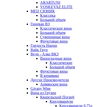
ARARTUNI
VOSKEVAZ ELITE
МЕЦ СЮНИК
Классика
Большой объем
Гиневан ВЗ
Классические вина
Большой объем
Сувенирные вина
Фруктовые вина
Гордость Нации
Вайк Груп
Веди - Алко ВКЗ
Виноградные вина
Классические
Большой объем
Фруктовые вина
В керамике
Другие Производители
Армянские вина
Givany Wine
Вина из Грузии
Кварельский Погреб
Киндзмараули
Киндзмараули 0,75л