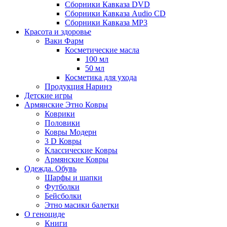
Сборники Кавказа DVD
Сборники Кавказа Audio CD
Сборники Кавказа MP3
Красота и здоровье
Ваки Фарм
Косметические масла
100 мл
50 мл
Косметика для ухода
Продукция Наринэ
Детские игры
Армянские Этно Ковры
Коврики
Половики
Ковры Модерн
3 D Ковры
Классические Ковры
Армянские Ковры
Одежда. Обувь
Шарфы и шапки
Футболки
Бейсболки
Этно масики балетки
О геноциде
Книги