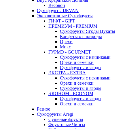
Вкус Араратской Долины
Весовой
Сухофрукты IJEVAN
Эксклюзивные Сухофрукты
ГИФТ - GIFT
ПРЕМИУМ - PREMIUM
Сухофрукты Ягоды Цукаты
Конфеты от природы
Орехи
Микс
ГУРМЭ - GOURMET
Сухофрукты с начинками
Орехи и семечки
Сухофрукты и ягоды
ЭКСТРА - EXTRA
Сухофрукты с начинками
Орехи и семечки
Сухофрукты и ягоды
ЭКОНОМ - ECONOM
Сухофрукты и ягоды
Орехи и семечки
Разное
Сухофрукты Aregi
Сушеные фрукты
Фруктовые Чипсы