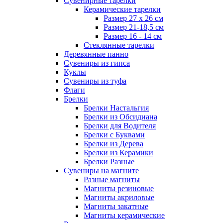
Сувенирные тарелки
Керамические тарелки
Размер 27 х 26 см
Размер 21-18,5 см
Размер 16 - 14 см
Стеклянные тарелки
Деревянные панно
Сувениры из гипса
Куклы
Сувениры из туфа
Флаги
Брелки
Брелки Настальгия
Брелки из Обсидиана
Брелки для Водителя
Брелки с Буквами
Брелки из Дерева
Брелки из Керамики
Брелки Разные
Сувениры на магните
Разные магниты
Магниты резиновые
Магниты акриловые
Магниты закатные
Магниты керамические