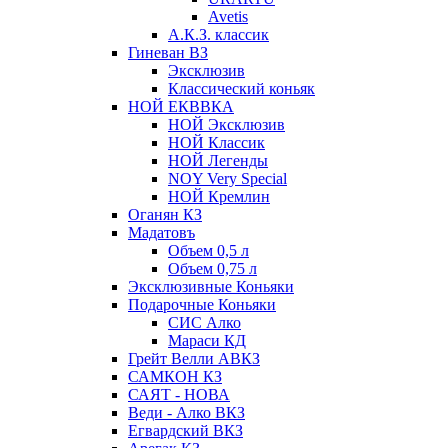
Avetis
А.К.З. классик
Гиневан ВЗ
Эксклюзив
Классический коньяк
НОЙ ЕКВВКА
НОЙ Эксклюзив
НОЙ Классик
НОЙ Легенды
NOY Very Speсial
НОЙ Кремлин
Оганян КЗ
Мадатовъ
Объем 0,5 л
Объем 0,75 л
Эксклюзивные Коньяки
Подарочные Коньяки
СИС Алко
Мараси КД
Грейт Велли АВКЗ
САМКОН КЗ
САЯТ - НОВА
Веди - Алко ВКЗ
Егвардский ВКЗ