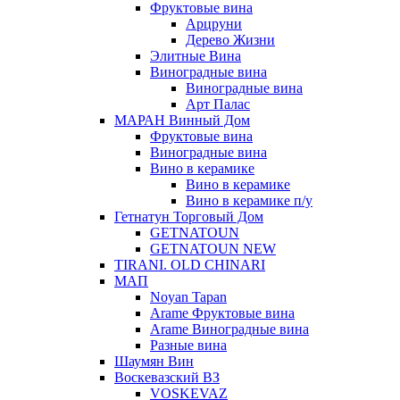
Фруктовые вина
Арцруни
Дерево Жизни
Элитные Вина
Виноградные вина
Виноградные вина
Арт Палас
МАРАН Винный Дом
Фруктовые вина
Виноградные вина
Вино в керамике
Вино в керамике
Вино в керамике п/у
Гетнатун Торговый Дом
GETNATOUN
GETNATOUN NEW
TIRANI. OLD CHINARI
МАП
Noyan Tapan
Arame Фруктовые вина
Arame Виноградные вина
Разные вина
Шаумян Вин
Воскевазский ВЗ
VOSKEVAZ