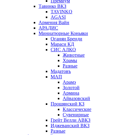
Премиум
Тавинко ВКЗ
TAVINKO
AGASI
Армения Вайн
АРАДИС
Миниатюрные Коньяки
Оганян Бренди
Мараси КД
СИС АЛКО
Животные
Храмы
Разные
Мадатовъ
МАП
Арамэ
Золотой
Армина
Айвазовский
Прошянский КЗ
Классические
Сувенирные
Грейт Велли АВКЗ
Иджеванский ВКЗ
Разные