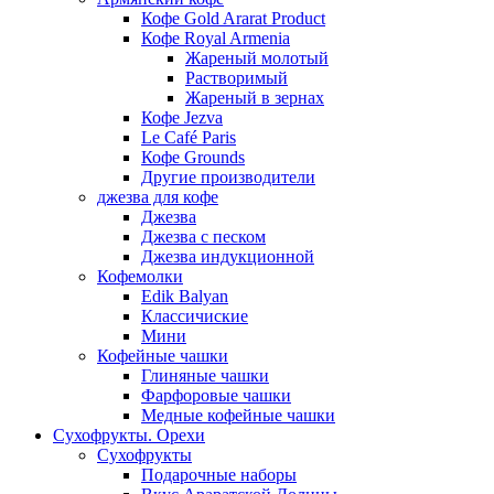
Кофе Gold Ararat Product
Кофе Royal Armenia
Жареный молотый
Растворимый
Жареный в зернах
Кофе Jezva
Le Café Paris
Кофе Grounds
Другие производители
джезва для кофе
Джезва
Джезва с песком
Джезва индукционной
Кофемолки
Edik Balyan
Классичиские
Мини
Кофейные чашки
Глиняные чашки
Фарфоровые чашки
Медные кофейные чашки
Сухофрукты. Орехи
Сухофрукты
Подарочные наборы