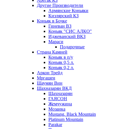
Арегак КЗ
Другие Производители
Армянские Коньяки
Кизлярский КЗ
Коньяк в Бочке
Гиневан ВЗ
Коньяк "СИС АЛКО"
Иджеванский ВКЗ
Мараси
Подарочные
Страна Камней
Коньяк в п/у
Коньяк 0,5 л.
Коньяк 0,2 л.
Аркон Трейд
Мргашен
Шаумян Вин
Шахназарян ВКД
Шахназарян
ГАЯСОН
Жемчужина
Мозаика
Mustang. Black Mountain
Platinum Mountain
Parakar