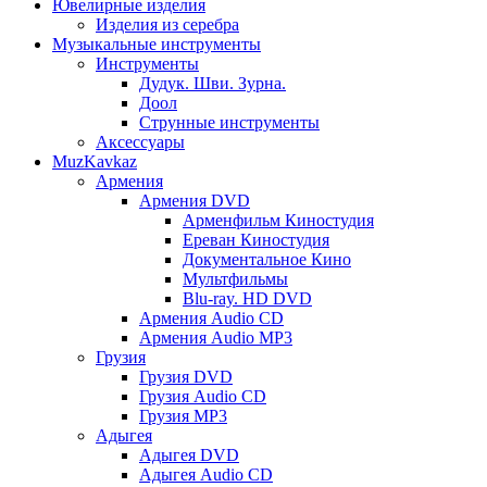
Ювелирные изделия
Изделия из серебра
Музыкальные инструменты
Инструменты
Дудук. Шви. Зурна.
Доол
Струнные инструменты
Аксессуары
MuzKavkaz
Армения
Армения DVD
Арменфильм Киностудия
Ереван Киностудия
Документальное Кино
Мультфильмы
Blu-ray. HD DVD
Армения Audio CD
Армения Audio MP3
Грузия
Грузия DVD
Грузия Audio CD
Грузия MP3
Адыгея
Адыгея DVD
Адыгея Audio CD