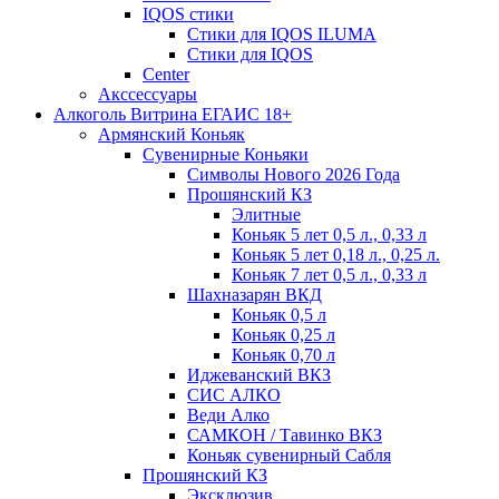
IQOS стики
Стики для IQOS ILUMA
Стики для IQOS
Сenter
Акссессуары
Алкоголь Витрина ЕГАИС 18+
Армянский Коньяк
Сувенирные Коньяки
Символы Нового 2026 Года
Прошянский КЗ
Элитные
Коньяк 5 лет 0,5 л., 0,33 л
Коньяк 5 лет 0,18 л., 0,25 л.
Коньяк 7 лет 0,5 л., 0,33 л
Шахназарян ВКД
Коньяк 0,5 л
Коньяк 0,25 л
Коньяк 0,70 л
Иджеванский ВКЗ
СИС АЛКО
Веди Алко
САМКОН / Тавинко ВКЗ
Коньяк сувенирный Сабля
Прошянский КЗ
Эксклюзив