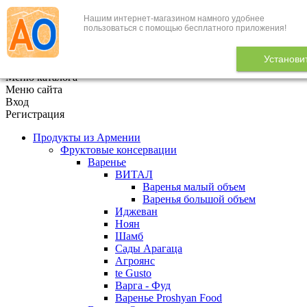
Нашим интернет-магазином намного удобнее
+7 (495) 646-888-1
пользоваться с помощью бесплатного приложения!
В корзине
0
товаров
Установи
x
Меню каталога
Меню сайта
Вход
Регистрация
Продукты из Армении
Фруктовые консервации
Варенье
ВИТАЛ
Варенья малый объем
Варенья большой объем
Иджеван
Ноян
Шамб
Сады Арагаца
Агроянс
te Gusto
Варга - Фуд
Варенье Proshyan Food