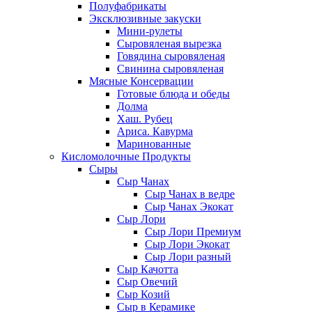
Полуфабрикаты
Эксклюзивные закуски
Мини-рулеты
Сыровяленая вырезка
Говядина сыровяленая
Свинина сыровяленая
Мясные Консервации
Готовые блюда и обеды
Долма
Хаш. Рубец
Ариса. Кавурма
Маринованные
Кисломолочные Продукты
Сыры
Сыр Чанах
Сыр Чанах в ведре
Сыр Чанах Экокат
Сыр Лори
Сыр Лори Премиум
Сыр Лори Экокат
Сыр Лори разный
Сыр Качотта
Сыр Овечий
Сыр Козий
Сыр в Керамике