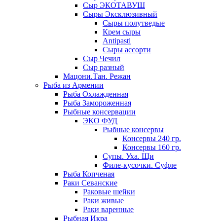
Сыр ЭКОТАВУШ
Сыры Эксклюзивный
Сыры полутведые
Крем сыры
Antipasti
Сыры ассорти
Сыр Чечил
Сыр разный
Мацони.Тан. Режан
Рыба из Армении
Рыба Охлажденная
Рыба Замороженная
Рыбные консервации
ЭКО ФУД
Рыбные консервы
Консервы 240 гр.
Консервы 160 гр.
Супы. Уха. Щи
Филе-кусочки. Суфле
Рыба Копченая
Раки Севанские
Раковые шейки
Раки живые
Раки варенные
Рыбная Икра