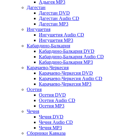
Адыгея MP3
Дагестан
Дагестан DVD
Дагестан Audio CD
Дагестан MP3
Ингушетия
Ингушетия Audio CD
Ингушетия MP3
Кабардино-Балкария
Кабардино-Балкария DVD
Кабардино-Балкария Audio CD
Кабардино-Балкария MP3
Карачаево-Черкесия
Карачаево-Черкесия DVD
Карачаево-Черкесия Audio CD
Карачаево-Черкесия MP3
Осетия
Осетия DVD
Осетия Audio CD
Осетия MP3
Чечня
Чечня DVD
Чечня Audio CD
Чечня MP3
Сборники Кавказа