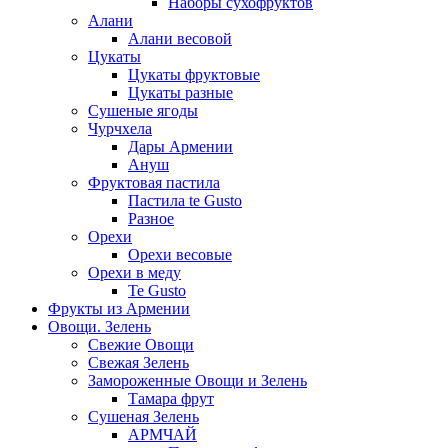
Наборы сухофруктов
Алани
Алани весовой
Цукаты
Цукаты фруктовые
Цукаты разные
Сушеные ягоды
Чурчхела
Дары Армении
Ануш
Фруктовая пастила
Пастила te Gusto
Разное
Орехи
Орехи весовые
Орехи в меду
Te Gusto
Фрукты из Армении
Овощи. Зелень
Свежие Овощи
Свежая Зелень
Замороженные Овощи и Зелень
Тамара фрут
Сушеная Зелень
АРМЧАЙ