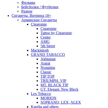
Фильмы
Бейсболки / Футболки
Разное
Сигареты. Витрина 18+
Армянские Сигареты
Cigaronne
Cigaronne
Tattoo by Cigaronne
Center
AMG
5th Street
Mackintosh
GRAND TABACCO
Akhtamar
Ararat
Nostalgia
Classic
TIP TOP
TRIUMPH. VIP
MT. BLACK TIP
GT. Elegant. New Bleck
Lex Tobacco
MORION
SOPRANO, LEX, ALEX
Karelia and others