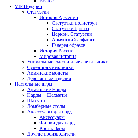
Разное
VIP Подарки
Статуэтки
История Армении
Статуэтки полистоун
Статуэтки бронза
Церкви. Статуэтки
Армянский алфавит
Галерея образов
История России
Мировая история
Уникальные сувенирные светильники
Сувенирные ночники
Армянские монеты
Деревянные изделия
Настольные игры
Армянские Нарды
Нарды + Шахматы
Шахматы
Ломберные столы
Аксессуары для нард
Аксессуары
Фишки для нард
Кости. Зары
Другие производители