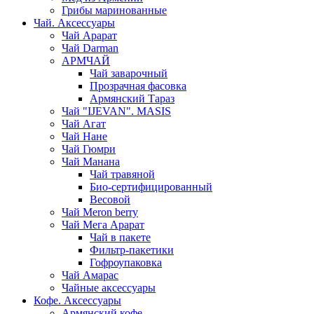
Грибы маринованные
Чай. Аксессуары
Чай Арарат
Чай Darman
АРМЧАЙ
Чай заварочный
Прозрачная фасовка
Армянский Тараз
Чай "IJEVAN". MASIS
Чай Агат
Чай Нане
Чай Гюмри
Чай Манана
Чай травяной
Био-сертифицированный
Весовой
Чай Meron berry
Чай Мега Арарат
Чай в пакете
Фильтр-пакетики
Гофроупаковка
Чай Амарас
Чайные аксессуары
Кофе. Аксессуары
Армянский кофе