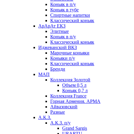
Коньяк в п/у
Коньяк в тубе
Спиртные напитки
Классический коньяк
АрАрАт ЕКЗ
Элитные
Коньяк в п/у
Классический коньяк
Иджеванский ВКЗ
Марочные коньяки
Коньяки п/у
Классический коньяк
Бренди
МАП
Коллекция Золотой
Объем 0,5 л
Коньяк 0,7 л
Коллекция France
Горная Армения. АРМА
Айвазовский
Разные
А.К.З.
А.К.З. п/у
Grand Sargis
URARTU