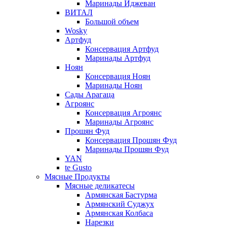
Маринады Иджеван
ВИТАЛ
Большой объем
Wosky
Артфуд
Консервация Артфуд
Маринады Артфуд
Ноян
Консервация Ноян
Маринады Ноян
Сады Арагаца
Агроянс
Консервация Агроянс
Маринады Агроянс
Прошян Фуд
Консервация Прошян Фуд
Маринады Прошян Фуд
YAN
te Gusto
Мясные Продукты
Мясные деликатесы
Армянская Бастурма
Армянский Суджух
Армянская Колбаса
Нарезки