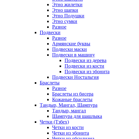
Этно жилетки
Этно шапки
Этно Подушки
Этно сумки
Разное
Подвески
Разное
Армянские буквы
Подвески маски
Подвески в машину
Подвески из дерева
Подвески из кости
Подвески из эбонита
Подвески Ностальгия
Браслеты
Разное
Браслеты из бисера
Кожаные браслеты
Тандыр, Мангал, Шампура
Тандыр, мангал
Шампура для шашлыка
Четки (Тзбех)
Четки из кости
Четки из эбонита
Четки из обсидиана