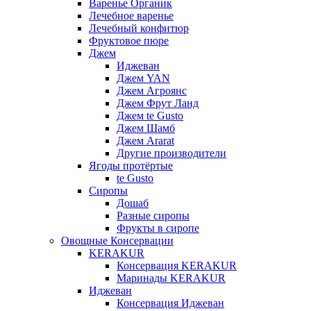
Варенье Органик
Лечебное варенье
Лечебный конфитюр
Фруктовое пюре
Джем
Иджеван
Джем YAN
Джем Агроянс
Джем Фрут Ланд
Джем te Gusto
Джем Шамб
Джем Ararat
Другие производители
Ягоды протёртые
te Gusto
Сиропы
Дошаб
Разные сиропы
Фрукты в сиропе
Овощные Консервации
KERAKUR
Консервация KERAKUR
Маринады KERAKUR
Иджеван
Консервация Иджеван