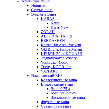
Армянское Вино
Новинки
Старые вина
Элитные Вина
KARAS
Karas
Karas New
ZORAH
ALLURIA. TAKRI.
BERDASHEN
Kataro.Hin Areni.Voskeni
Old Bridge.Tushpa.Malani
KEUSH. Z’art. KOUASH
Jraghatspanyan Winery
Voskevaz - Qotot
Trinity. KOOR. Jan
VAN ARDI
Иджеванский ВКЗ
Коллекционные вина
Виноградные вина
Вина 0,75 л
Большой объем
Эксклюзивные вина
Фруктовые вина
Cувенирные вина