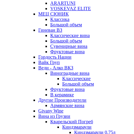
ARARTUNI
VOSKEVAZ ELITE
МЕЦ СЮНИК
Классика
Большой объем
Гиневан ВЗ
Классические вина
Большой объем
Сувенирные вина
Фруктовые вина
Гордость Нации
Вайк Груп
Веди - Алко ВКЗ
Виноградные вина
Классические
Большой объем
Фруктовые вина
В керамике
Другие Производители
Армянские вина
Givany Wine
Вина из Грузии
Кварельский Погреб
Киндзмараули
Киндзмараули 0,75л