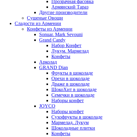
Прозрачная фасовка
Армянский Тараз
Другие производители
Сушеные Овощи
Сладости из Армении
Конфеты из Армении
Sonuar. Mark Sevouni
Grand Candy
Набор Конфет
Лукум. Мармелад
Конфеты
Арколад
GRAND Dian
Фрукты в шоколаде
Орехи в шоколаде
Драже в шоколаде
ШокоХит в шоколаде
Семечки в шоколаде
Наборы конфет
JOYCO
Наборы конфет
Сухофрукты в шоколаде
Мармелад. Лукум
Шоколадные плитки
Конфеты