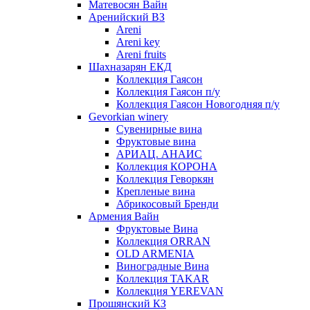
Матевосян Вайн
Аренийский ВЗ
Areni
Areni key
Areni fruits
Шахназарян ЕКД
Коллекция Гаясон
Коллекция Гаясон п/у
Коллекция Гаясон Новогодняя п/у
Gevorkian winery
Сувенирные вина
Фруктовые вина
АРИАЦ. АНАИС
Коллекция КОРОНА
Коллекция Геворкян
Крепленые вина
Абрикосовый Бренди
Армения Вайн
Фруктовые Вина
Коллекция ORRAN
OLD ARMENIA
Виноградные Вина
Коллекция TAKAR
Коллекция YEREVAN
Прошянский КЗ