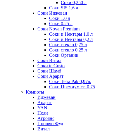
Соки 0,250 л
Соки SIS 1,6 л.
Соки Иджеван
Соки 1.0 л
Соки 0.25 л
Соки Noyan Premium
Соки и Нектары 1,0 л
Соки и Нектары 0,2 л
Соки стекло 0,75 л
Соки стекло 0,25 л
Соки Органик
Соки Витал
Соки te Gusto
Соки Шамб
Соки Арарат
Соки Tetra Pak 0,97л.
Соки Премиум ст. 0,75
Компоты
Иджеван
Арарат
YAN
Ноян
Агроянс
Прошян Фуд
Витал