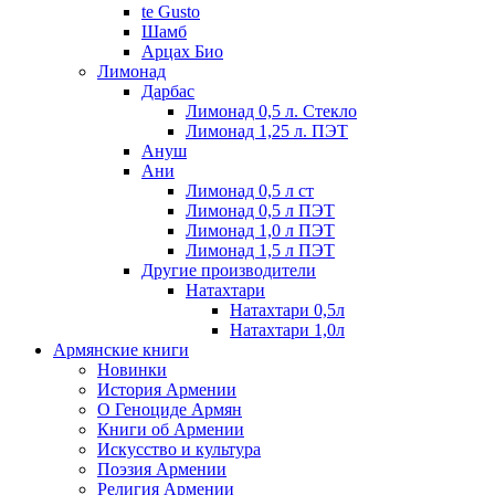
te Gusto
Шамб
Арцах Био
Лимонад
Дарбас
Лимонад 0,5 л. Стекло
Лимонад 1,25 л. ПЭТ
Ануш
Ани
Лимонад 0,5 л ст
Лимонад 0,5 л ПЭТ
Лимонад 1,0 л ПЭТ
Лимонад 1,5 л ПЭТ
Другие производители
Натахтари
Натахтари 0,5л
Натахтари 1,0л
Армянские книги
Новинки
История Армении
О Геноциде Армян
Книги об Армении
Иcкусство и культура
Поэзия Армении
Религия Армении