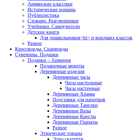
Армянские классики
Исторические романы
Публицистика
Словари. Разговорники
Учебники. Самоучители
Детские книги
Для дошкольников<br> и младших классов
Разное
Кроссворды. Сканворды
Сувениры. Подарки
Подарки – Армения
Подарочные монеты
Деревянные изделия
Деревянные часы
Часы настольные
Часы настенные
Деревянные Храмы
Подставки для напитков
Деревянные Тарелки
Деревянные Вазы
Деревянные Кресты
Деревянные Гранаты
Разное
Этнические товары
Этно скатерти