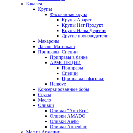
Бакалея
Крупы
Фасованная крупа
Крупы Арарат
Крупы Нат Продукт
Крупы Наша Деревня
Другие производители
Макароны
Лаваш. Матнакаш
Приправы. Специи
Приправы в банке
АРМСПЕЦИИ
Приправы
Специи
Приправы в фасовке
Hamove
Консервированные бобы
Соусы
Масло
Оливки
Оливки "Arm Eco"
Оливки AMADO
Оливки Aiello
Оливки Armenium
Мед из Армении