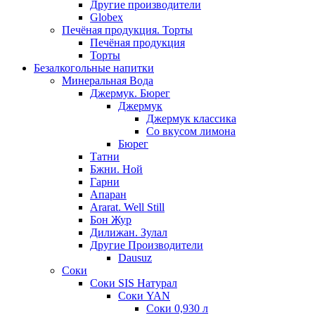
Другие производители
Globex
Печёная продукция. Торты
Печёная продукция
Торты
Безалкогольные напитки
Минеральная Вода
Джермук. Бюрег
Джермук
Джермук классика
Со вкусом лимона
Бюрег
Татни
Бжни. Ной
Гарни
Апаран
Ararat. Well Still
Бон Жур
Дилижан. Зулал
Другие Производители
Dausuz
Соки
Соки SIS Натурал
Соки YAN
Соки 0,930 л