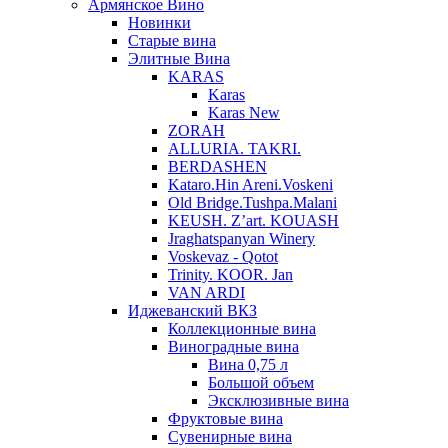
Армянское Вино
Новинки
Старые вина
Элитные Вина
KARAS
Karas
Karas New
ZORAH
ALLURIA. TAKRI.
BERDASHEN
Kataro.Hin Areni.Voskeni
Old Bridge.Tushpa.Malani
KEUSH. Z’art. KOUASH
Jraghatspanyan Winery
Voskevaz - Qotot
Trinity. KOOR. Jan
VAN ARDI
Иджеванский ВКЗ
Коллекционные вина
Виноградные вина
Вина 0,75 л
Большой объем
Эксклюзивные вина
Фруктовые вина
Cувенирные вина