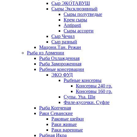
Сыр ЭКОТАВУШ
Сыры Эксклюзивный
Сыры полутведые
Крем сыры
Antipasti
Сыры ассорти
Сыр Чечил
Сыр разный
Мацони.Тан. Режан
Рыба из Армении
Рыба Охлажденная
Рыба Замороженная
Рыбные консервации
ЭКО ФУД
Рыбные консервы
Консервы 240 гр.
Консервы 160 гр.
Супы. Уха. Щи
Филе-кусочки. Суфле
Рыба Копченая
Раки Севанские
Раковые шейки
Раки живые
Раки варенные
Рыбная Икра