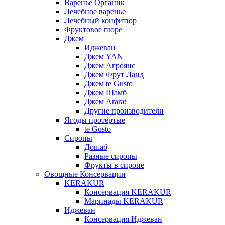
Варенье Органик
Лечебное варенье
Лечебный конфитюр
Фруктовое пюре
Джем
Иджеван
Джем YAN
Джем Агроянс
Джем Фрут Ланд
Джем te Gusto
Джем Шамб
Джем Ararat
Другие производители
Ягоды протёртые
te Gusto
Сиропы
Дошаб
Разные сиропы
Фрукты в сиропе
Овощные Консервации
KERAKUR
Консервация KERAKUR
Маринады KERAKUR
Иджеван
Консервация Иджеван