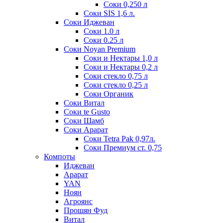
Соки 0,250 л
Соки SIS 1,6 л.
Соки Иджеван
Соки 1.0 л
Соки 0.25 л
Соки Noyan Premium
Соки и Нектары 1,0 л
Соки и Нектары 0,2 л
Соки стекло 0,75 л
Соки стекло 0,25 л
Соки Органик
Соки Витал
Соки te Gusto
Соки Шамб
Соки Арарат
Соки Tetra Pak 0,97л.
Соки Премиум ст. 0,75
Компоты
Иджеван
Арарат
YAN
Ноян
Агроянс
Прошян Фуд
Витал