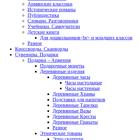
Армянские классики
Исторические романы
Публицистика
Словари. Разговорники
Учебники. Самоучители
Детские книги
Для дошкольников<br> и младших классов
Разное
Кроссворды. Сканворды
Сувениры. Подарки
Подарки – Армения
Подарочные монеты
Деревянные изделия
Деревянные часы
Часы настольные
Часы настенные
Деревянные Храмы
Подставки для напитков
Деревянные Тарелки
Деревянные Вазы
Деревянные Кресты
Деревянные Гранаты
Разное
Этнические товары
Этно скатерти