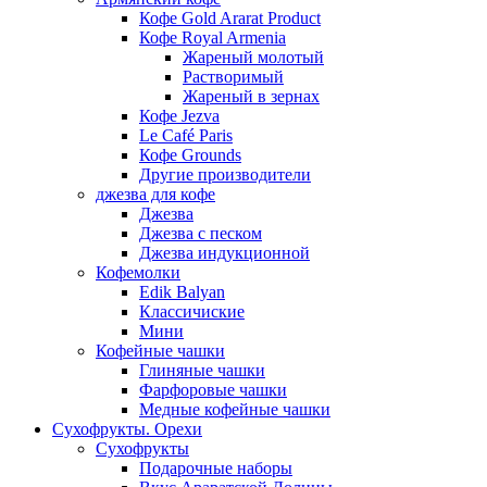
Кофе Gold Ararat Product
Кофе Royal Armenia
Жареный молотый
Растворимый
Жареный в зернах
Кофе Jezva
Le Café Paris
Кофе Grounds
Другие производители
джезва для кофе
Джезва
Джезва с песком
Джезва индукционной
Кофемолки
Edik Balyan
Классичиские
Мини
Кофейные чашки
Глиняные чашки
Фарфоровые чашки
Медные кофейные чашки
Сухофрукты. Орехи
Сухофрукты
Подарочные наборы