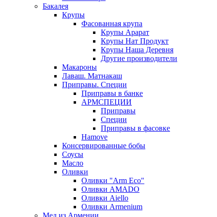
Бакалея
Крупы
Фасованная крупа
Крупы Арарат
Крупы Нат Продукт
Крупы Наша Деревня
Другие производители
Макароны
Лаваш. Матнакаш
Приправы. Специи
Приправы в банке
АРМСПЕЦИИ
Приправы
Специи
Приправы в фасовке
Hamove
Консервированные бобы
Соусы
Масло
Оливки
Оливки "Arm Eco"
Оливки AMADO
Оливки Aiello
Оливки Armenium
Мед из Армении