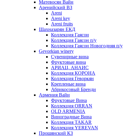
Матевосян Вайн
Аренийский ВЗ
Areni
Areni key
Areni fruits
Шахназарян ЕКД
Коллекция Гаясон
Коллекция Гаясон п/у
Коллекция Гаясон Новогодняя п/у
Gevorkian winery
Сувенирные вина
Фруктовые вина
АРИАЦ. АНАИС
Коллекция КОРОНА
Коллекция Геворкян
Крепленые вина
Абрикосовый Бренди
Армения Вайн
Фруктовые Вина
Коллекция ORRAN
OLD ARMENIA
Виноградные Вина
Коллекция TAKAR
Коллекция YEREVAN
Прошянский КЗ