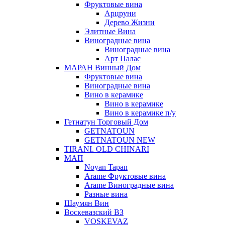
Фруктовые вина
Арцруни
Дерево Жизни
Элитные Вина
Виноградные вина
Виноградные вина
Арт Палас
МАРАН Винный Дом
Фруктовые вина
Виноградные вина
Вино в керамике
Вино в керамике
Вино в керамике п/у
Гетнатун Торговый Дом
GETNATOUN
GETNATOUN NEW
TIRANI. OLD CHINARI
МАП
Noyan Tapan
Arame Фруктовые вина
Arame Виноградные вина
Разные вина
Шаумян Вин
Воскевазский ВЗ
VOSKEVAZ