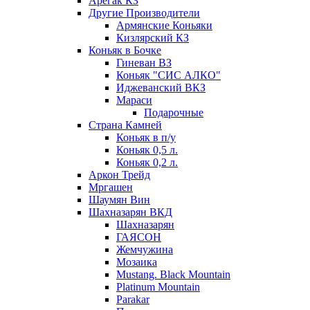
Арегак КЗ
Другие Производители
Армянские Коньяки
Кизлярский КЗ
Коньяк в Бочке
Гиневан ВЗ
Коньяк "СИС АЛКО"
Иджеванский ВКЗ
Мараси
Подарочные
Страна Камней
Коньяк в п/у
Коньяк 0,5 л.
Коньяк 0,2 л.
Аркон Трейд
Мргашен
Шаумян Вин
Шахназарян ВКД
Шахназарян
ГАЯСОН
Жемчужина
Мозаика
Mustang. Black Mountain
Platinum Mountain
Parakar