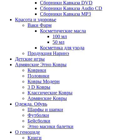
Сборники Кавказа DVD
Сборники Кавказа Audio CD
Сборники Кавказа MP3
Красота и здоровье
Ваки Фарм
Косметические масла
100 мл
50 мл
Косметика для ухода
Продукция Наринэ
Детские игры
Армянские Этно Ковры
Коврики
Половики
Ковры Модерн
3 D Ковры
Классические Ковры
Армянские Ковры
Одежда. Обувь
Шарфы и шапки
Футболки
Бейсболки
Этно масики балетки
О геноциде
Книги