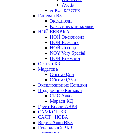
Avetis
А.К.З. классик
Гиневан ВЗ
Эксклюзив
Классический коньяк
НОЙ ЕКВВКА
НОЙ Эксклюзив
НОЙ Классик
НОЙ Легенды
NOY Very Speсial
НОЙ Кремлин
Оганян КЗ
Мадатовъ
Объем 0,5 л
Объем 0,75 л
Эксклюзивные Коньяки
Подарочные Коньяки
СИС Алко
Мараси КД
Грейт Велли АВКЗ
САМКОН КЗ
САЯТ - НОВА
Веди - Алко ВКЗ
Егвардский ВКЗ