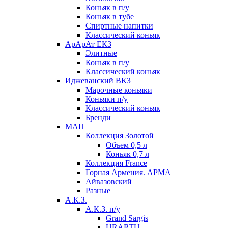
Коньяк в п/у
Коньяк в тубе
Спиртные напитки
Классический коньяк
АрАрАт ЕКЗ
Элитные
Коньяк в п/у
Классический коньяк
Иджеванский ВКЗ
Марочные коньяки
Коньяки п/у
Классический коньяк
Бренди
МАП
Коллекция Золотой
Объем 0,5 л
Коньяк 0,7 л
Коллекция France
Горная Армения. АРМА
Айвазовский
Разные
А.К.З.
А.К.З. п/у
Grand Sargis
URARTU