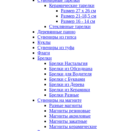
Сувенирные тарелки
Керамические тарелки
Размер 27 х 26 см
Размер 21-18,5 см
Размер 16 - 14 см
Стеклянные тарелки
Деревянные панно
Сувениры из гипса
Куклы
Сувениры из туфа
Флаги
Брелки
Брелки Настальгия
Брелки из Обсидиана
Брелки для Водителя
Брелки с Буквами
Брелки из Дерева
Брелки из Керамики
Брелки Разные
Сувениры на магните
Разные магниты
Магниты резиновые
Магниты акриловые
Магниты закатные
Магниты керамические