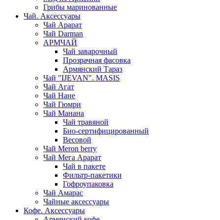
Грибы маринованные
Чай. Аксессуары
Чай Арарат
Чай Darman
АРМЧАЙ
Чай заварочный
Прозрачная фасовка
Армянский Тараз
Чай "IJEVAN". MASIS
Чай Агат
Чай Нане
Чай Гюмри
Чай Манана
Чай травяной
Био-сертифицированный
Весовой
Чай Meron berry
Чай Мега Арарат
Чай в пакете
Фильтр-пакетики
Гофроупаковка
Чай Амарас
Чайные аксессуары
Кофе. Аксессуары
Армянский кофе