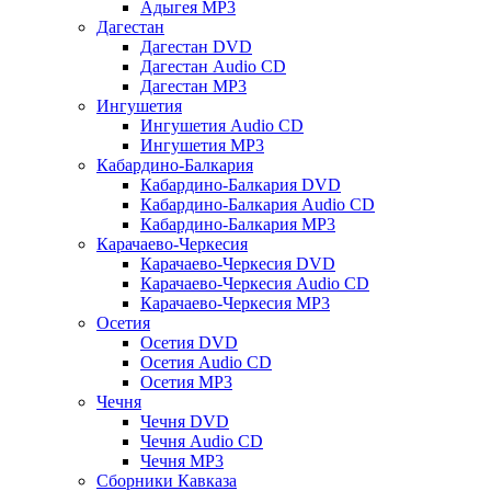
Адыгея MP3
Дагестан
Дагестан DVD
Дагестан Audio CD
Дагестан MP3
Ингушетия
Ингушетия Audio CD
Ингушетия MP3
Кабардино-Балкария
Кабардино-Балкария DVD
Кабардино-Балкария Audio CD
Кабардино-Балкария MP3
Карачаево-Черкесия
Карачаево-Черкесия DVD
Карачаево-Черкесия Audio CD
Карачаево-Черкесия MP3
Осетия
Осетия DVD
Осетия Audio CD
Осетия MP3
Чечня
Чечня DVD
Чечня Audio CD
Чечня MP3
Сборники Кавказа