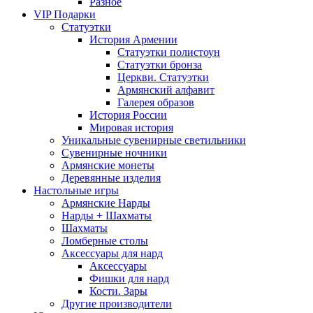
Разное
VIP Подарки
Статуэтки
История Армении
Статуэтки полистоун
Статуэтки бронза
Церкви. Статуэтки
Армянский алфавит
Галерея образов
История России
Мировая история
Уникальные сувенирные светильники
Сувенирные ночники
Армянские монеты
Деревянные изделия
Настольные игры
Армянские Нарды
Нарды + Шахматы
Шахматы
Ломберные столы
Аксессуары для нард
Аксессуары
Фишки для нард
Кости. Зары
Другие производители