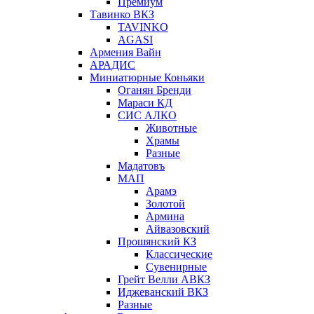
Премиум
Тавинко ВКЗ
TAVINKO
AGASI
Армения Вайн
АРАДИС
Миниатюрные Коньяки
Оганян Бренди
Мараси КД
СИС АЛКО
Животные
Храмы
Разные
Мадатовъ
МАП
Арамэ
Золотой
Армина
Айвазовский
Прошянский КЗ
Классические
Сувенирные
Грейт Велли АВКЗ
Иджеванский ВКЗ
Разные