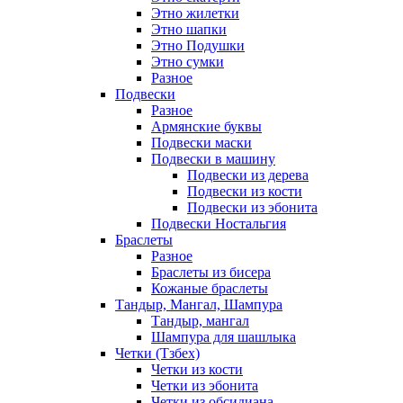
Этно жилетки
Этно шапки
Этно Подушки
Этно сумки
Разное
Подвески
Разное
Армянские буквы
Подвески маски
Подвески в машину
Подвески из дерева
Подвески из кости
Подвески из эбонита
Подвески Ностальгия
Браслеты
Разное
Браслеты из бисера
Кожаные браслеты
Тандыр, Мангал, Шампура
Тандыр, мангал
Шампура для шашлыка
Четки (Тзбех)
Четки из кости
Четки из эбонита
Четки из обсидиана