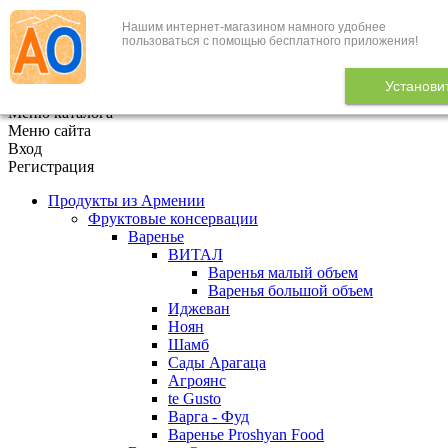
Нашим интернет-магазином намного удобнее
+7 (495) 646-888-1
пользоваться с помощью бесплатного приложения!
В корзине
0
товаров
Установи
x
Меню каталога
Меню сайта
Вход
Регистрация
Продукты из Армении
Фруктовые консервации
Варенье
ВИТАЛ
Варенья малый объем
Варенья большой объем
Иджеван
Ноян
Шамб
Сады Арагаца
Агроянс
te Gusto
Варга - Фуд
Варенье Proshyan Food