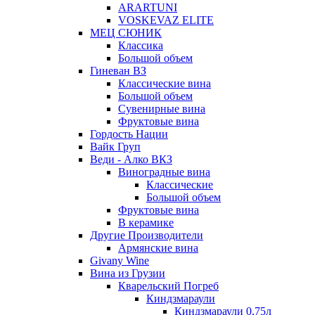
ARARTUNI
VOSKEVAZ ELITE
МЕЦ СЮНИК
Классика
Большой объем
Гиневан ВЗ
Классические вина
Большой объем
Сувенирные вина
Фруктовые вина
Гордость Нации
Вайк Груп
Веди - Алко ВКЗ
Виноградные вина
Классические
Большой объем
Фруктовые вина
В керамике
Другие Производители
Армянские вина
Givany Wine
Вина из Грузии
Кварельский Погреб
Киндзмараули
Киндзмараули 0,75л