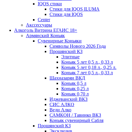
IQOS стики
Стики для IQOS ILUMA
Стики для IQOS
Сenter
Акссессуары
Алкоголь Витрина ЕГАИС 18+
Армянский Коньяк
Сувенирные Коньяки
Символы Нового 2026 Года
Прошянский КЗ
Элитные
Коньяк 5 лет 0,5 л., 0,33 л
Коньяк 5 лет 0,18 л., 0,25 л.
Коньяк 7 лет 0,5 л., 0,33 л
Шахназарян ВКД
Коньяк 0,5 л
Коньяк 0,25 л
Коньяк 0,70 л
Иджеванский ВКЗ
СИС АЛКО
Веди Алко
САМКОН / Тавинко ВКЗ
Коньяк сувенирный Сабля
Прошянский КЗ
Эксклюзив