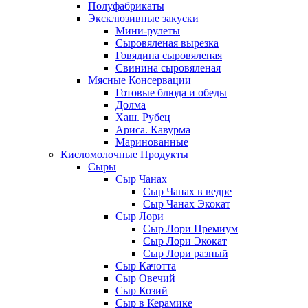
Полуфабрикаты
Эксклюзивные закуски
Мини-рулеты
Сыровяленая вырезка
Говядина сыровяленая
Свинина сыровяленая
Мясные Консервации
Готовые блюда и обеды
Долма
Хаш. Рубец
Ариса. Кавурма
Маринованные
Кисломолочные Продукты
Сыры
Сыр Чанах
Сыр Чанах в ведре
Сыр Чанах Экокат
Сыр Лори
Сыр Лори Премиум
Сыр Лори Экокат
Сыр Лори разный
Сыр Качотта
Сыр Овечий
Сыр Козий
Сыр в Керамике