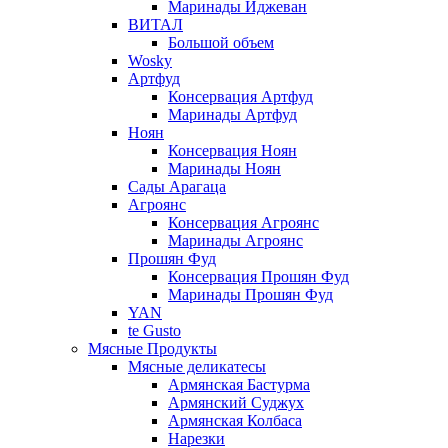
Маринады Иджеван
ВИТАЛ
Большой объем
Wosky
Артфуд
Консервация Артфуд
Маринады Артфуд
Ноян
Консервация Ноян
Маринады Ноян
Сады Арагаца
Агроянс
Консервация Агроянс
Маринады Агроянс
Прошян Фуд
Консервация Прошян Фуд
Маринады Прошян Фуд
YAN
te Gusto
Мясные Продукты
Мясные деликатесы
Армянская Бастурма
Армянский Суджух
Армянская Колбаса
Нарезки