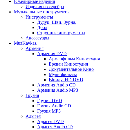
Ювелирные изделия
Изделия из серебра
Музыкальные инструменты
Инструменты
Дудук. Шви. Зурна.
Доол
Струнные инструменты
Аксессуары
MuzKavkaz
Армения
Армения DVD
Арменфильм Киностудия
Ереван Киностудия
Документальное Кино
Мультфильмы
Blu-ray. HD DVD
Армения Audio CD
Армения Audio MP3
Грузия
Грузия DVD
Грузия Audio CD
Грузия MP3
Адыгея
Адыгея DVD
Адыгея Audio CD