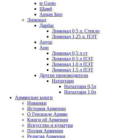
te Gusto
Шамб
Арцах Био
Лимонад
Дарбас
Лимонад 0,5 л. Стекло
Лимонад 1,25 л. ПЭТ
Ануш
Ани
Лимонад 0,5 л ст
Лимонад 0,5 л ПЭТ
Лимонад 1,0 л ПЭТ
Лимонад 1,5 л ПЭТ
Другие производители
Натахтари
Натахтари 0,5л
Натахтари 1,0л
Армянские книги
Новинки
История Армении
О Геноциде Армян
Книги об Армении
Иcкусство и культура
Поэзия Армении
Религия Армении