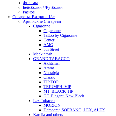
Фильмы
Бейсболки / Футболки
Разное
Сигареты. Витрина 18+
Армянские Сигареты
Cigaronne
Cigaronne
Tattoo by Cigaronne
Center
AMG
5th Street
Mackintosh
GRAND TABACCO
Akhtamar
Ararat
Nostalgia
Classic
TIP TOP
TRIUMPH. VIP
MT. BLACK TIP
GT. Elegant. New Bleck
Lex Tobacco
MORION
Democrat, SOPRANO, LEX, ALEX
Karelia and others