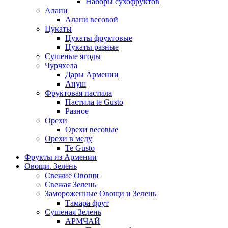
Наборы сухофруктов
Алани
Алани весовой
Цукаты
Цукаты фруктовые
Цукаты разные
Сушеные ягоды
Чурчхела
Дары Армении
Ануш
Фруктовая пастила
Пастила te Gusto
Разное
Орехи
Орехи весовые
Орехи в меду
Te Gusto
Фрукты из Армении
Овощи. Зелень
Свежие Овощи
Свежая Зелень
Замороженные Овощи и Зелень
Тамара фрут
Сушеная Зелень
АРМЧАЙ