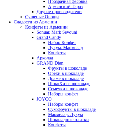
Прозрачная фасовка
Армянский Тараз
Другие производители
Сушеные Овощи
Сладости из Армении
Конфеты из Армении
Sonuar. Mark Sevouni
Grand Candy
Набор Конфет
Лукум. Мармелад
Конфеты
Арколад
GRAND Dian
Фрукты в шоколаде
Орехи в шоколаде
Драже в шоколаде
ШокоХит в шоколаде
Семечки в шоколаде
Наборы конфет
JOYCO
Наборы конфет
Сухофрукты в шоколаде
Мармелад. Лукум
Шоколадные плитки
Конфеты