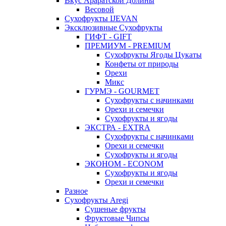
Вкус Араратской Долины
Весовой
Сухофрукты IJEVAN
Эксклюзивные Сухофрукты
ГИФТ - GIFT
ПРЕМИУМ - PREMIUM
Сухофрукты Ягоды Цукаты
Конфеты от природы
Орехи
Микс
ГУРМЭ - GOURMET
Сухофрукты с начинками
Орехи и семечки
Сухофрукты и ягоды
ЭКСТРА - EXTRA
Сухофрукты с начинками
Орехи и семечки
Сухофрукты и ягоды
ЭКОНОМ - ECONOM
Сухофрукты и ягоды
Орехи и семечки
Разное
Сухофрукты Aregi
Сушеные фрукты
Фруктовые Чипсы