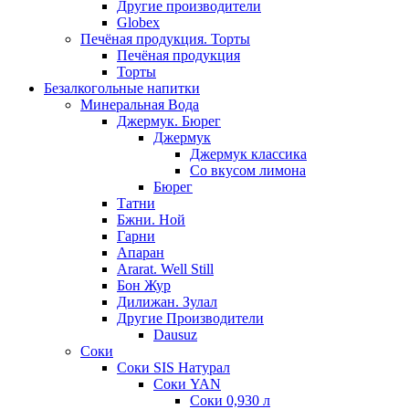
Другие производители
Globex
Печёная продукция. Торты
Печёная продукция
Торты
Безалкогольные напитки
Минеральная Вода
Джермук. Бюрег
Джермук
Джермук классика
Со вкусом лимона
Бюрег
Татни
Бжни. Ной
Гарни
Апаран
Ararat. Well Still
Бон Жур
Дилижан. Зулал
Другие Производители
Dausuz
Соки
Соки SIS Натурал
Соки YAN
Соки 0,930 л