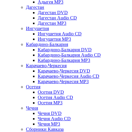
Адыгея MP3
Дагестан
Дагестан DVD
Дагестан Audio CD
Дагестан MP3
Ингушетия
Ингушетия Audio CD
Ингушетия MP3
Кабардино-Балкария
Кабардино-Балкария DVD
Кабардино-Балкария Audio CD
Кабардино-Балкария MP3
Карачаево-Черкесия
Карачаево-Черкесия DVD
Карачаево-Черкесия Audio CD
Карачаево-Черкесия MP3
Осетия
Осетия DVD
Осетия Audio CD
Осетия MP3
Чечня
Чечня DVD
Чечня Audio CD
Чечня MP3
Сборники Кавказа