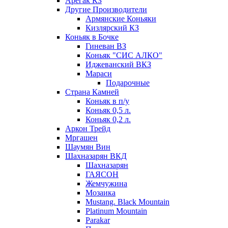
Арегак КЗ
Другие Производители
Армянские Коньяки
Кизлярский КЗ
Коньяк в Бочке
Гиневан ВЗ
Коньяк "СИС АЛКО"
Иджеванский ВКЗ
Мараси
Подарочные
Страна Камней
Коньяк в п/у
Коньяк 0,5 л.
Коньяк 0,2 л.
Аркон Трейд
Мргашен
Шаумян Вин
Шахназарян ВКД
Шахназарян
ГАЯСОН
Жемчужина
Мозаика
Mustang. Black Mountain
Platinum Mountain
Parakar