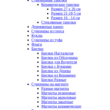
Сувенирные тарелки
Керамические тарелки
Размер 27 х 26 см
Размер 21-18,5 см
Размер 16 - 14 см
Стеклянные тарелки
Деревянные панно
Сувениры из гипса
Куклы
Сувениры из туфа
Флаги
Брелки
Брелки Настальгия
Брелки из Обсидиана
Брелки для Водителя
Брелки с Буквами
Брелки из Дерева
Брелки из Керамики
Брелки Разные
Сувениры на магните
Разные магниты
Магниты резиновые
Магниты акриловые
Магниты закатные
Магниты керамические