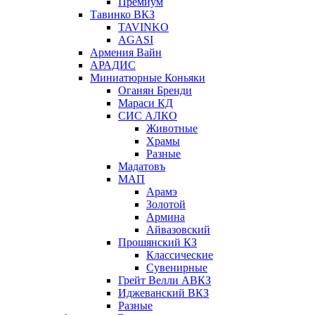
Премиум
Тавинко ВКЗ
TAVINKO
AGASI
Армения Вайн
АРАДИС
Миниатюрные Коньяки
Оганян Бренди
Мараси КД
СИС АЛКО
Животные
Храмы
Разные
Мадатовъ
МАП
Арамэ
Золотой
Армина
Айвазовский
Прошянский КЗ
Классические
Сувенирные
Грейт Велли АВКЗ
Иджеванский ВКЗ
Разные