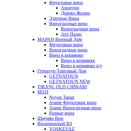
Фруктовые вина
Арцруни
Дерево Жизни
Элитные Вина
Виноградные вина
Виноградные вина
Арт Палас
МАРАН Винный Дом
Фруктовые вина
Виноградные вина
Вино в керамике
Вино в керамике
Вино в керамике п/у
Гетнатун Торговый Дом
GETNATOUN
GETNATOUN NEW
TIRANI. OLD CHINARI
МАП
Noyan Tapan
Arame Фруктовые вина
Arame Виноградные вина
Разные вина
Шаумян Вин
Воскевазский ВЗ
VOSKEVAZ