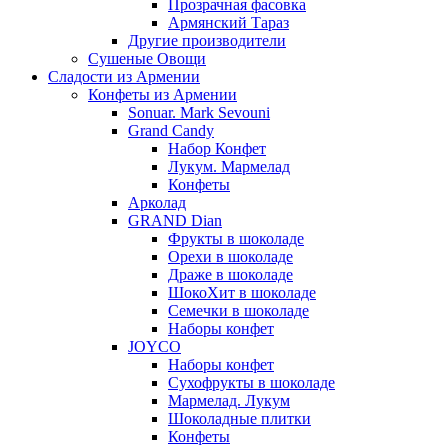
Прозрачная фасовка
Армянский Тараз
Другие производители
Сушеные Овощи
Сладости из Армении
Конфеты из Армении
Sonuar. Mark Sevouni
Grand Candy
Набор Конфет
Лукум. Мармелад
Конфеты
Арколад
GRAND Dian
Фрукты в шоколаде
Орехи в шоколаде
Драже в шоколаде
ШокоХит в шоколаде
Семечки в шоколаде
Наборы конфет
JOYCO
Наборы конфет
Сухофрукты в шоколаде
Мармелад. Лукум
Шоколадные плитки
Конфеты