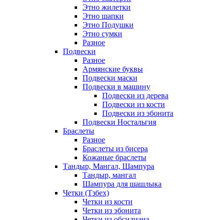
Этно жилетки
Этно шапки
Этно Подушки
Этно сумки
Разное
Подвески
Разное
Армянские буквы
Подвески маски
Подвески в машину
Подвески из дерева
Подвески из кости
Подвески из эбонита
Подвески Ностальгия
Браслеты
Разное
Браслеты из бисера
Кожаные браслеты
Тандыр, Мангал, Шампура
Тандыр, мангал
Шампура для шашлыка
Четки (Тзбех)
Четки из кости
Четки из эбонита
Четки из обсидиана