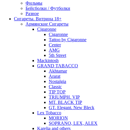
Фильмы
Бейсболки / Футболки
Разное
Сигареты. Витрина 18+
Армянские Сигареты
Cigaronne
Cigaronne
Tattoo by Cigaronne
Center
AMG
5th Street
Mackintosh
GRAND TABACCO
Akhtamar
Ararat
Nostalgia
Classic
TIP TOP
TRIUMPH. VIP
MT. BLACK TIP
GT. Elegant. New Bleck
Lex Tobacco
MORION
SOPRANO, LEX, ALEX
Karelia and others