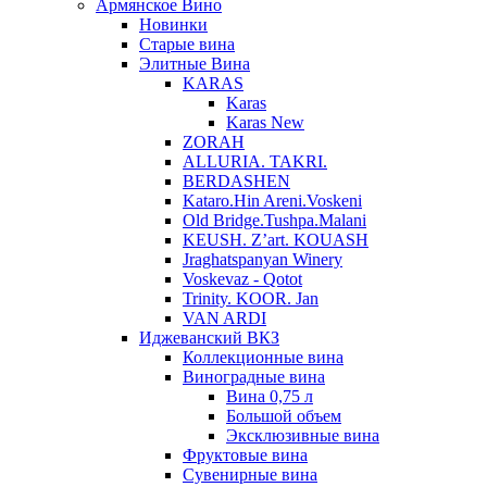
Армянское Вино
Новинки
Старые вина
Элитные Вина
KARAS
Karas
Karas New
ZORAH
ALLURIA. TAKRI.
BERDASHEN
Kataro.Hin Areni.Voskeni
Old Bridge.Tushpa.Malani
KEUSH. Z’art. KOUASH
Jraghatspanyan Winery
Voskevaz - Qotot
Trinity. KOOR. Jan
VAN ARDI
Иджеванский ВКЗ
Коллекционные вина
Виноградные вина
Вина 0,75 л
Большой объем
Эксклюзивные вина
Фруктовые вина
Cувенирные вина