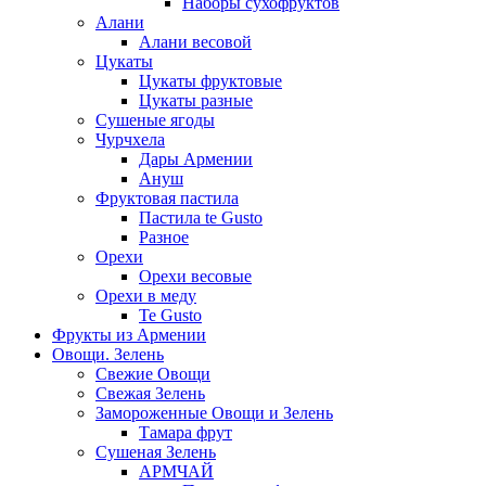
Наборы сухофруктов
Алани
Алани весовой
Цукаты
Цукаты фруктовые
Цукаты разные
Сушеные ягоды
Чурчхела
Дары Армении
Ануш
Фруктовая пастила
Пастила te Gusto
Разное
Орехи
Орехи весовые
Орехи в меду
Te Gusto
Фрукты из Армении
Овощи. Зелень
Свежие Овощи
Свежая Зелень
Замороженные Овощи и Зелень
Тамара фрут
Сушеная Зелень
АРМЧАЙ