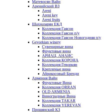
Матевосян Вайн
Аренийский ВЗ
Areni
Areni key
Areni fruits
Шахназарян ЕКД
Коллекция Гаясон
Коллекция Гаясон п/у
Коллекция Гаясон Новогодняя п/у
Gevorkian winery
Сувенирные вина
Фруктовые вина
АРИАЦ. АНАИС
Коллекция КОРОНА
Коллекция Геворкян
Крепленые вина
Абрикосовый Бренди
Армения Вайн
Фруктовые Вина
Коллекция ORRAN
OLD ARMENIA
Виноградные Вина
Коллекция TAKAR
Коллекция YEREVAN
Прошянский КЗ