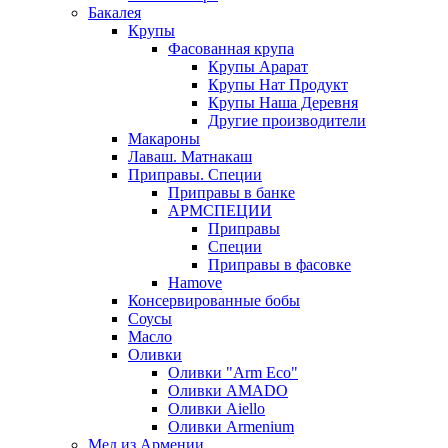
Бакалея
Крупы
Фасованная крупа
Крупы Арарат
Крупы Нат Продукт
Крупы Наша Деревня
Другие производители
Макароны
Лаваш. Матнакаш
Приправы. Специи
Приправы в банке
АРМСПЕЦИИ
Приправы
Специи
Приправы в фасовке
Hamove
Консервированные бобы
Соусы
Масло
Оливки
Оливки "Arm Eco"
Оливки AMADO
Оливки Aiello
Оливки Armenium
Мед из Армении