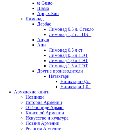
te Gusto
Шамб
Арцах Био
Лимонад
Дарбас
Лимонад 0,5 л. Стекло
Лимонад 1,25 л. ПЭТ
Ануш
Ани
Лимонад 0,5 л ст
Лимонад 0,5 л ПЭТ
Лимонад 1,0 л ПЭТ
Лимонад 1,5 л ПЭТ
Другие производители
Натахтари
Натахтари 0,5л
Натахтари 1,0л
Армянские книги
Новинки
История Армении
О Геноциде Армян
Книги об Армении
Иcкусство и культура
Поэзия Армении
Религия Армении