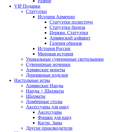
Разное
VIP Подарки
Статуэтки
История Армении
Статуэтки полистоун
Статуэтки бронза
Церкви. Статуэтки
Армянский алфавит
Галерея образов
История России
Мировая история
Уникальные сувенирные светильники
Сувенирные ночники
Армянские монеты
Деревянные изделия
Настольные игры
Армянские Нарды
Нарды + Шахматы
Шахматы
Ломберные столы
Аксессуары для нард
Аксессуары
Фишки для нард
Кости. Зары
Другие производители