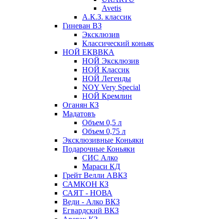
Avetis
А.К.З. классик
Гиневан ВЗ
Эксклюзив
Классический коньяк
НОЙ ЕКВВКА
НОЙ Эксклюзив
НОЙ Классик
НОЙ Легенды
NOY Very Speсial
НОЙ Кремлин
Оганян КЗ
Мадатовъ
Объем 0,5 л
Объем 0,75 л
Эксклюзивные Коньяки
Подарочные Коньяки
СИС Алко
Мараси КД
Грейт Велли АВКЗ
САМКОН КЗ
САЯТ - НОВА
Веди - Алко ВКЗ
Егвардский ВКЗ