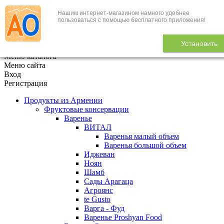
Нашим интернет-магазином намного удобнее
+7 (495) 646-888-1
пользоваться с помощью бесплатного приложения!
В корзине
0
товаров
Установить
x
Меню каталога
Меню сайта
Вход
Регистрация
Продукты из Армении
Фруктовые консервации
Варенье
ВИТАЛ
Варенья малый объем
Варенья большой объем
Иджеван
Ноян
Шамб
Сады Арагаца
Агроянс
te Gusto
Варга - Фуд
Варенье Proshyan Food