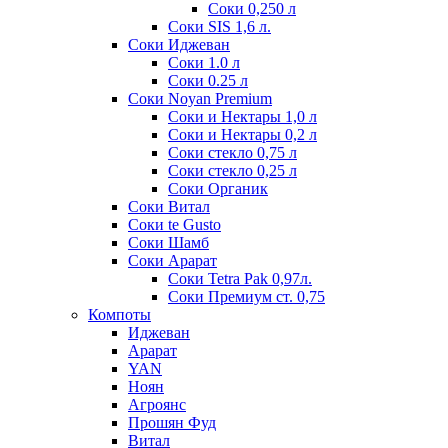
Соки 0,250 л
Соки SIS 1,6 л.
Соки Иджеван
Соки 1.0 л
Соки 0.25 л
Соки Noyan Premium
Соки и Нектары 1,0 л
Соки и Нектары 0,2 л
Соки стекло 0,75 л
Соки стекло 0,25 л
Соки Органик
Соки Витал
Соки te Gusto
Соки Шамб
Соки Арарат
Соки Tetra Pak 0,97л.
Соки Премиум ст. 0,75
Компоты
Иджеван
Арарат
YAN
Ноян
Агроянс
Прошян Фуд
Витал