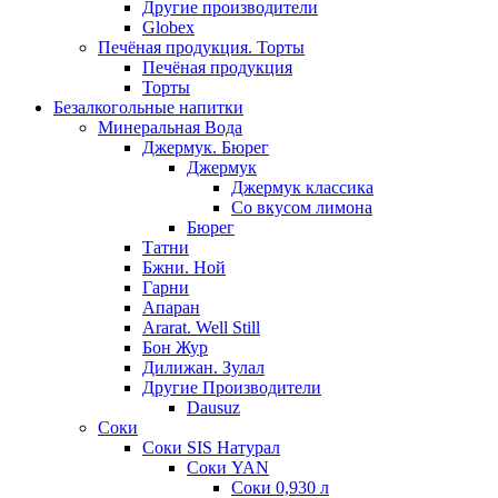
Другие производители
Globex
Печёная продукция. Торты
Печёная продукция
Торты
Безалкогольные напитки
Минеральная Вода
Джермук. Бюрег
Джермук
Джермук классика
Со вкусом лимона
Бюрег
Татни
Бжни. Ной
Гарни
Апаран
Ararat. Well Still
Бон Жур
Дилижан. Зулал
Другие Производители
Dausuz
Соки
Соки SIS Натурал
Соки YAN
Соки 0,930 л