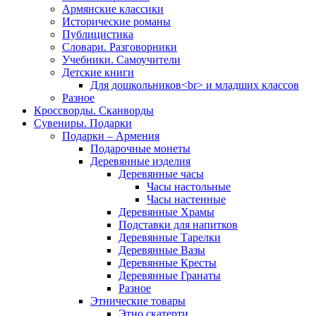
Армянские классики
Исторические романы
Публицистика
Словари. Разговорники
Учебники. Самоучители
Детские книги
Для дошкольников<br> и младших классов
Разное
Кроссворды. Сканворды
Сувениры. Подарки
Подарки – Армения
Подарочные монеты
Деревянные изделия
Деревянные часы
Часы настольные
Часы настенные
Деревянные Храмы
Подставки для напитков
Деревянные Тарелки
Деревянные Вазы
Деревянные Кресты
Деревянные Гранаты
Разное
Этнические товары
Этно скатерти