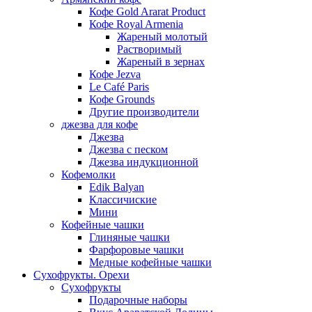
Кофе Gold Ararat Product
Кофе Royal Armenia
Жареный молотый
Растворимый
Жареный в зернах
Кофе Jezva
Le Café Paris
Кофе Grounds
Другие производители
джезва для кофе
Джезва
Джезва с песком
Джезва индукционной
Кофемолки
Edik Balyan
Классичиские
Мини
Кофейные чашки
Глиняные чашки
Фарфоровые чашки
Медные кофейные чашки
Сухофрукты. Орехи
Сухофрукты
Подарочные наборы