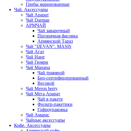
Грибы маринованные
Чай. Аксессуары
Чай Арарат
Чай Darman
АРМЧАЙ
Чай заварочный
Прозрачная фасовка
Армянский Тараз
Чай "IJEVAN". MASIS
Чай Агат
Чай Нане
Чай Гюмри
Чай Манана
Чай травяной
Био-сертифицированный
Весовой
Чай Meron berry
Чай Мега Арарат
Чай в пакете
Фильтр-пакетики
Гофроупаковка
Чай Амарас
Чайные аксессуары
Кофе. Аксессуары
Армянский кофе