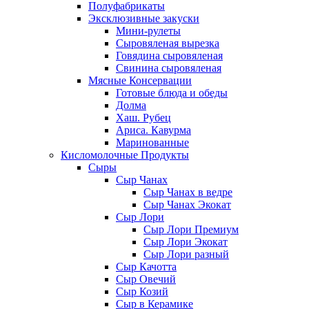
Полуфабрикаты
Эксклюзивные закуски
Мини-рулеты
Сыровяленая вырезка
Говядина сыровяленая
Свинина сыровяленая
Мясные Консервации
Готовые блюда и обеды
Долма
Хаш. Рубец
Ариса. Кавурма
Маринованные
Кисломолочные Продукты
Сыры
Сыр Чанах
Сыр Чанах в ведре
Сыр Чанах Экокат
Сыр Лори
Сыр Лори Премиум
Сыр Лори Экокат
Сыр Лори разный
Сыр Качотта
Сыр Овечий
Сыр Козий
Сыр в Керамике