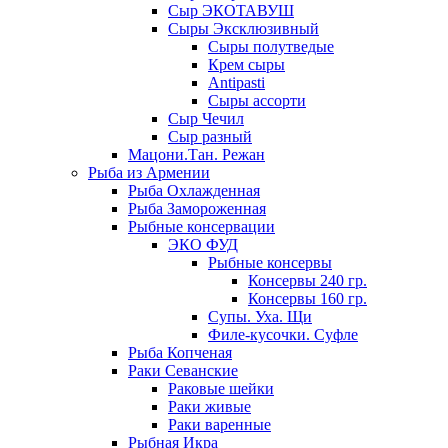
Сыр ЭКОТАВУШ
Сыры Эксклюзивный
Сыры полутведые
Крем сыры
Antipasti
Сыры ассорти
Сыр Чечил
Сыр разный
Мацони.Тан. Режан
Рыба из Армении
Рыба Охлажденная
Рыба Замороженная
Рыбные консервации
ЭКО ФУД
Рыбные консервы
Консервы 240 гр.
Консервы 160 гр.
Супы. Уха. Щи
Филе-кусочки. Суфле
Рыба Копченая
Раки Севанские
Раковые шейки
Раки живые
Раки варенные
Рыбная Икра