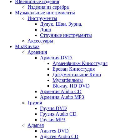
Ювелирные изделия
Изделия из серебра
Музыкальные инструменты
Инструменты
Дудук. Шви. Зурна.
Доол
Струнные инструменты
Аксессуары
MuzKavkaz
Армения
Армения DVD
Арменфильм Киностудия
Ереван Киностудия
Документальное Кино
Мультфильмы
Blu-ray. HD DVD
Армения Audio CD
Армения Audio MP3
Грузия
Грузия DVD
Грузия Audio CD
Грузия MP3
Адыгея
Адыгея DVD
Адыгея Audio CD