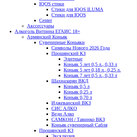
IQOS стики
Стики для IQOS ILUMA
Стики для IQOS
Сenter
Акссессуары
Алкоголь Витрина ЕГАИС 18+
Армянский Коньяк
Сувенирные Коньяки
Символы Нового 2026 Года
Прошянский КЗ
Элитные
Коньяк 5 лет 0,5 л., 0,33 л
Коньяк 5 лет 0,18 л., 0,25 л.
Коньяк 7 лет 0,5 л., 0,33 л
Шахназарян ВКД
Коньяк 0,5 л
Коньяк 0,25 л
Коньяк 0,70 л
Иджеванский ВКЗ
СИС АЛКО
Веди Алко
САМКОН / Тавинко ВКЗ
Коньяк сувенирный Сабля
Прошянский КЗ
Эксклюзив