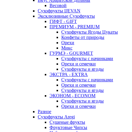
Вкус Араратской Долины
Весовой
Сухофрукты IJEVAN
Эксклюзивные Сухофрукты
ГИФТ - GIFT
ПРЕМИУМ - PREMIUM
Сухофрукты Ягоды Цукаты
Конфеты от природы
Орехи
Микс
ГУРМЭ - GOURMET
Сухофрукты с начинками
Орехи и семечки
Сухофрукты и ягоды
ЭКСТРА - EXTRA
Сухофрукты с начинками
Орехи и семечки
Сухофрукты и ягоды
ЭКОНОМ - ECONOM
Сухофрукты и ягоды
Орехи и семечки
Разное
Сухофрукты Aregi
Сушеные фрукты
Фруктовые Чипсы