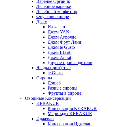
Варенье Органик
Лечебное варенье
Лечебный конфитюр
Фруктовое пюре
Джем
Иджеван
Джем YAN
Джем Агроянс
Джем Фрут Ланд
Джем te Gusto
Джем Шамб
Джем Ararat
Другие производители
Ягоды протёртые
te Gusto
Сиропы
Дошаб
Разные сиропы
Фрукты в сиропе
Овощные Консервации
KERAKUR
Консервация KERAKUR
Маринады KERAKUR
Иджеван
Консервация Иджеван