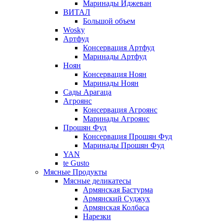
Маринады Иджеван
ВИТАЛ
Большой объем
Wosky
Артфуд
Консервация Артфуд
Маринады Артфуд
Ноян
Консервация Ноян
Маринады Ноян
Сады Арагаца
Агроянс
Консервация Агроянс
Маринады Агроянс
Прошян Фуд
Консервация Прошян Фуд
Маринады Прошян Фуд
YAN
te Gusto
Мясные Продукты
Мясные деликатесы
Армянская Бастурма
Армянский Суджух
Армянская Колбаса
Нарезки