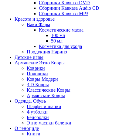
Сборники Кавказа DVD
Сборники Кавказа Audio CD
Сборники Кавказа MP3
Красота и здоровье
Ваки Фарм
Косметические масла
100 мл
50 мл
Косметика для ухода
Продукция Наринэ
Детские игры
Армянские Этно Ковры
Коврики
Половики
Ковры Модерн
3 D Ковры
Классические Ковры
Армянские Ковры
Одежда. Обувь
Шарфы и шапки
Футболки
Бейсболки
Этно масики балетки
О геноциде
Книги