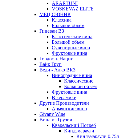
ARARTUNI
VOSKEVAZ ELITE
МЕЦ СЮНИК
Классика
Большой объем
Гиневан ВЗ
Классические вина
Большой объем
Сувенирные вина
Фруктовые вина
Гордость Нации
Вайк Груп
Веди - Алко ВКЗ
Виноградные вина
Классические
Большой объем
Фруктовые вина
В керамике
Другие Производители
Армянские вина
Givany Wine
Вина из Грузии
Кварельский Погреб
Киндзмараули
Киндзмараули 0,75л