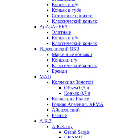
Коньяк в п/у
Коньяк в тубе
Спиртные напитки
Классический коньяк
АрАрАт ЕКЗ
Элитные
Коньяк в п/у
Классический коньяк
Иджеванский ВКЗ
Марочные коньяки
Коньяки п/у
Классический коньяк
Бренди
МАП
Коллекция Золотой
Объем 0,5 л
Коньяк 0,7 л
Коллекция France
Горная Армения. АРМА
Айвазовский
Разные
А.К.З.
А.К.З. п/у
Grand Sargis
URARTU