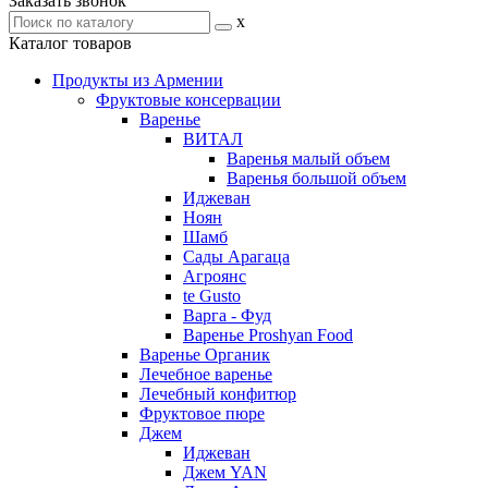
Заказать звонок
x
Каталог товаров
Продукты из Армении
Фруктовые консервации
Варенье
ВИТАЛ
Варенья малый объем
Варенья большой объем
Иджеван
Ноян
Шамб
Сады Арагаца
Агроянс
te Gusto
Варга - Фуд
Варенье Proshyan Food
Варенье Органик
Лечебное варенье
Лечебный конфитюр
Фруктовое пюре
Джем
Иджеван
Джем YAN