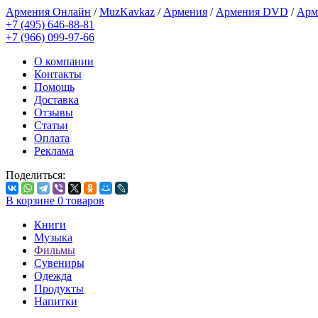
Армения Онлайн
/
MuzKavkaz
/
Армения
/
Армения DVD
/
Арм
+7 (495) 646-88-81
+7 (966) 099-97-66
О компании
Контакты
Помощь
Доставка
Отзывы
Статьи
Оплата
Реклама
Поделиться:
В корзине
0
товаров
Книги
Музыка
Фильмы
Сувениры
Одежда
Продукты
Напитки