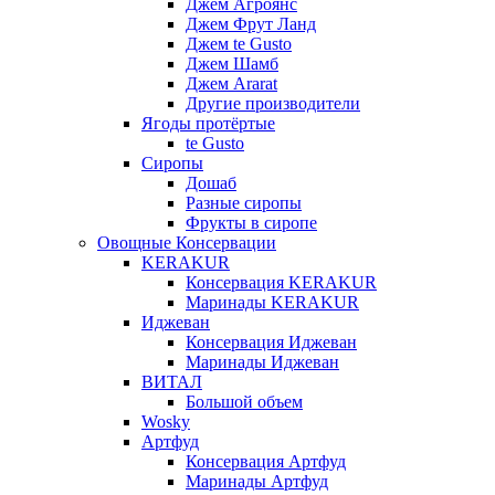
Джем Агроянс
Джем Фрут Ланд
Джем te Gusto
Джем Шамб
Джем Ararat
Другие производители
Ягоды протёртые
te Gusto
Сиропы
Дошаб
Разные сиропы
Фрукты в сиропе
Овощные Консервации
KERAKUR
Консервация KERAKUR
Маринады KERAKUR
Иджеван
Консервация Иджеван
Маринады Иджеван
ВИТАЛ
Большой объем
Wosky
Артфуд
Консервация Артфуд
Маринады Артфуд