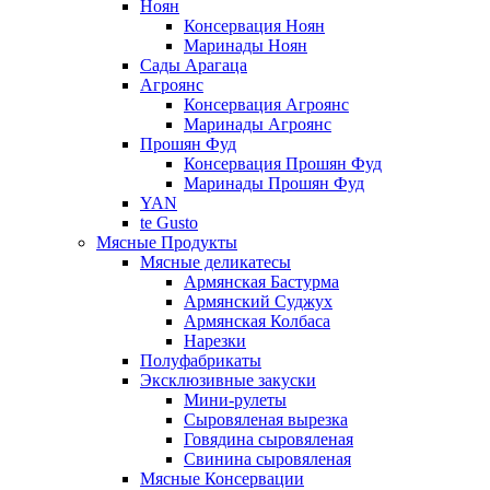
Ноян
Консервация Ноян
Маринады Ноян
Сады Арагаца
Агроянс
Консервация Агроянс
Маринады Агроянс
Прошян Фуд
Консервация Прошян Фуд
Маринады Прошян Фуд
YAN
te Gusto
Мясные Продукты
Мясные деликатесы
Армянская Бастурма
Армянский Суджух
Армянская Колбаса
Нарезки
Полуфабрикаты
Эксклюзивные закуски
Мини-рулеты
Сыровяленая вырезка
Говядина сыровяленая
Свинина сыровяленая
Мясные Консервации