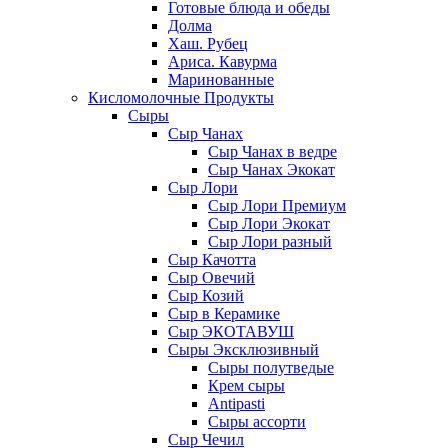
Готовые блюда и обеды
Долма
Хаш. Рубец
Ариса. Кавурма
Маринованные
Кисломолочные Продукты
Сыры
Сыр Чанах
Сыр Чанах в ведре
Сыр Чанах Экокат
Сыр Лори
Сыр Лори Премиум
Сыр Лори Экокат
Сыр Лори разный
Сыр Качотта
Сыр Овечий
Сыр Козий
Сыр в Керамике
Сыр ЭКОТАВУШ
Сыры Эксклюзивный
Сыры полутведые
Крем сыры
Antipasti
Сыры ассорти
Сыр Чечил