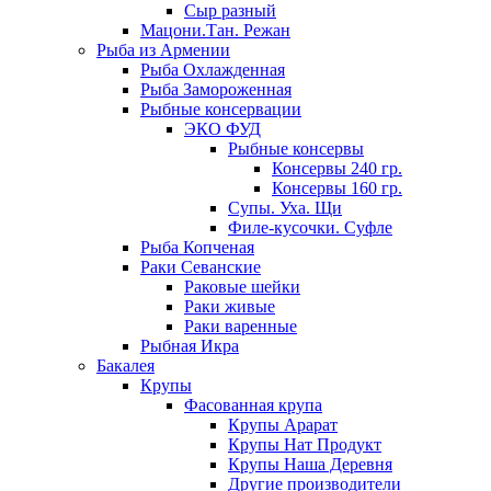
Сыр разный
Мацони.Тан. Режан
Рыба из Армении
Рыба Охлажденная
Рыба Замороженная
Рыбные консервации
ЭКО ФУД
Рыбные консервы
Консервы 240 гр.
Консервы 160 гр.
Супы. Уха. Щи
Филе-кусочки. Суфле
Рыба Копченая
Раки Севанские
Раковые шейки
Раки живые
Раки варенные
Рыбная Икра
Бакалея
Крупы
Фасованная крупа
Крупы Арарат
Крупы Нат Продукт
Крупы Наша Деревня
Другие производители