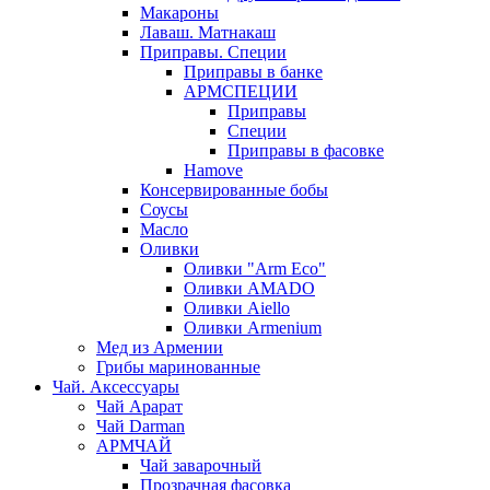
Макароны
Лаваш. Матнакаш
Приправы. Специи
Приправы в банке
АРМСПЕЦИИ
Приправы
Специи
Приправы в фасовке
Hamove
Консервированные бобы
Соусы
Масло
Оливки
Оливки "Arm Eco"
Оливки AMADO
Оливки Aiello
Оливки Armenium
Мед из Армении
Грибы маринованные
Чай. Аксессуары
Чай Арарат
Чай Darman
АРМЧАЙ
Чай заварочный
Прозрачная фасовка