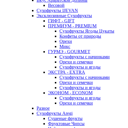
Вкус Араратской Долины
Весовой
Сухофрукты IJEVAN
Эксклюзивные Сухофрукты
ГИФТ - GIFT
ПРЕМИУМ - PREMIUM
Сухофрукты Ягоды Цукаты
Конфеты от природы
Орехи
Микс
ГУРМЭ - GOURMET
Сухофрукты с начинками
Орехи и семечки
Сухофрукты и ягоды
ЭКСТРА - EXTRA
Сухофрукты с начинками
Орехи и семечки
Сухофрукты и ягоды
ЭКОНОМ - ECONOM
Сухофрукты и ягоды
Орехи и семечки
Разное
Сухофрукты Aregi
Сушеные фрукты
Фруктовые Чипсы