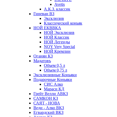
Avetis
А.К.З. классик
Гиневан ВЗ
Эксклюзив
Классический коньяк
НОЙ ЕКВВКА
НОЙ Эксклюзив
НОЙ Классик
НОЙ Легенды
NOY Very Speсial
НОЙ Кремлин
Оганян КЗ
Мадатовъ
Объем 0,5 л
Объем 0,75 л
Эксклюзивные Коньяки
Подарочные Коньяки
СИС Алко
Мараси КД
Грейт Велли АВКЗ
САМКОН КЗ
САЯТ - НОВА
Веди - Алко ВКЗ
Егвардский ВКЗ