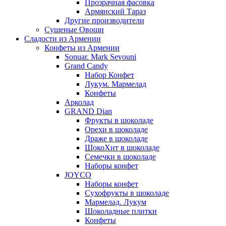
Прозрачная фасовка
Армянский Тараз
Другие производители
Сушеные Овощи
Сладости из Армении
Конфеты из Армении
Sonuar. Mark Sevouni
Grand Candy
Набор Конфет
Лукум. Мармелад
Конфеты
Арколад
GRAND Dian
Фрукты в шоколаде
Орехи в шоколаде
Драже в шоколаде
ШокоХит в шоколаде
Семечки в шоколаде
Наборы конфет
JOYCO
Наборы конфет
Сухофрукты в шоколаде
Мармелад. Лукум
Шоколадные плитки
Конфеты