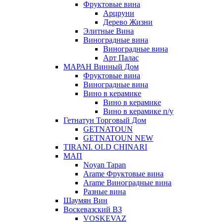
Фруктовые вина
Арцруни
Дерево Жизни
Элитные Вина
Виноградные вина
Виноградные вина
Арт Палас
МАРАН Винный Дом
Фруктовые вина
Виноградные вина
Вино в керамике
Вино в керамике
Вино в керамике п/у
Гетнатун Торговый Дом
GETNATOUN
GETNATOUN NEW
TIRANI. OLD CHINARI
МАП
Noyan Tapan
Arame Фруктовые вина
Arame Виноградные вина
Разные вина
Шаумян Вин
Воскевазский ВЗ
VOSKEVAZ