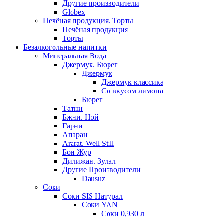
Другие производители
Globex
Печёная продукция. Торты
Печёная продукция
Торты
Безалкогольные напитки
Минеральная Вода
Джермук. Бюрег
Джермук
Джермук классика
Со вкусом лимона
Бюрег
Татни
Бжни. Ной
Гарни
Апаран
Ararat. Well Still
Бон Жур
Дилижан. Зулал
Другие Производители
Dausuz
Соки
Соки SIS Натурал
Соки YAN
Соки 0,930 л