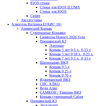
IQOS стики
Стики для IQOS ILUMA
Стики для IQOS
Сenter
Акссессуары
Алкоголь Витрина ЕГАИС 18+
Армянский Коньяк
Сувенирные Коньяки
Символы Нового 2026 Года
Прошянский КЗ
Элитные
Коньяк 5 лет 0,5 л., 0,33 л
Коньяк 5 лет 0,18 л., 0,25 л.
Коньяк 7 лет 0,5 л., 0,33 л
Шахназарян ВКД
Коньяк 0,5 л
Коньяк 0,25 л
Коньяк 0,70 л
Иджеванский ВКЗ
СИС АЛКО
Веди Алко
САМКОН / Тавинко ВКЗ
Коньяк сувенирный Сабля
Прошянский КЗ
Эксклюзив