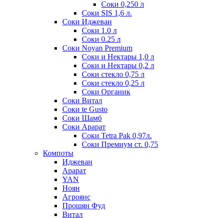
Соки 0,250 л
Соки SIS 1,6 л.
Соки Иджеван
Соки 1.0 л
Соки 0.25 л
Соки Noyan Premium
Соки и Нектары 1,0 л
Соки и Нектары 0,2 л
Соки стекло 0,75 л
Соки стекло 0,25 л
Соки Органик
Соки Витал
Соки te Gusto
Соки Шамб
Соки Арарат
Соки Tetra Pak 0,97л.
Соки Премиум ст. 0,75
Компоты
Иджеван
Арарат
YAN
Ноян
Агроянс
Прошян Фуд
Витал