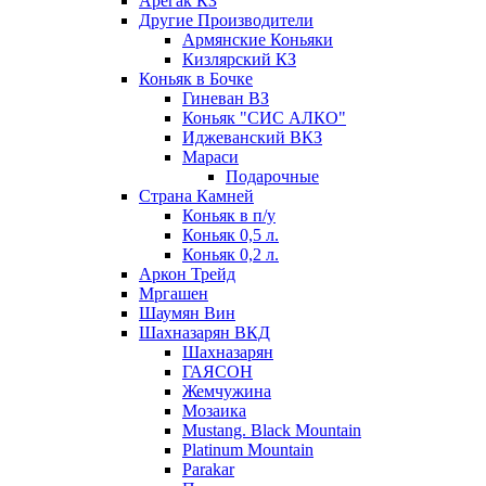
Арегак КЗ
Другие Производители
Армянские Коньяки
Кизлярский КЗ
Коньяк в Бочке
Гиневан ВЗ
Коньяк "СИС АЛКО"
Иджеванский ВКЗ
Мараси
Подарочные
Страна Камней
Коньяк в п/у
Коньяк 0,5 л.
Коньяк 0,2 л.
Аркон Трейд
Мргашен
Шаумян Вин
Шахназарян ВКД
Шахназарян
ГАЯСОН
Жемчужина
Мозаика
Mustang. Black Mountain
Platinum Mountain
Parakar