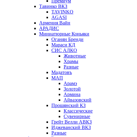
Премиум
Тавинко ВКЗ
TAVINKO
AGASI
Армения Вайн
АРАДИС
Миниатюрные Коньяки
Оганян Бренди
Мараси КД
СИС АЛКО
Животные
Храмы
Разные
Мадатовъ
МАП
Арамэ
Золотой
Армина
Айвазовский
Прошянский КЗ
Классические
Сувенирные
Грейт Велли АВКЗ
Иджеванский ВКЗ
Разные