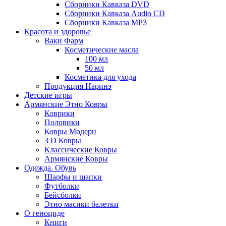
Сборники Кавказа DVD
Сборники Кавказа Audio CD
Сборники Кавказа MP3
Красота и здоровье
Ваки Фарм
Косметические масла
100 мл
50 мл
Косметика для ухода
Продукция Наринэ
Детские игры
Армянские Этно Ковры
Коврики
Половики
Ковры Модерн
3 D Ковры
Классические Ковры
Армянские Ковры
Одежда. Обувь
Шарфы и шапки
Футболки
Бейсболки
Этно масики балетки
О геноциде
Книги