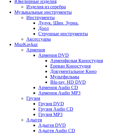
Ювелирные изделия
Изделия из серебра
Музыкальные инструменты
Инструменты
Дудук. Шви. Зурна.
Доол
Струнные инструменты
Аксессуары
MuzKavkaz
Армения
Армения DVD
Арменфильм Киностудия
Ереван Киностудия
Документальное Кино
Мультфильмы
Blu-ray. HD DVD
Армения Audio CD
Армения Audio MP3
Грузия
Грузия DVD
Грузия Audio CD
Грузия MP3
Адыгея
Адыгея DVD
Адыгея Audio CD