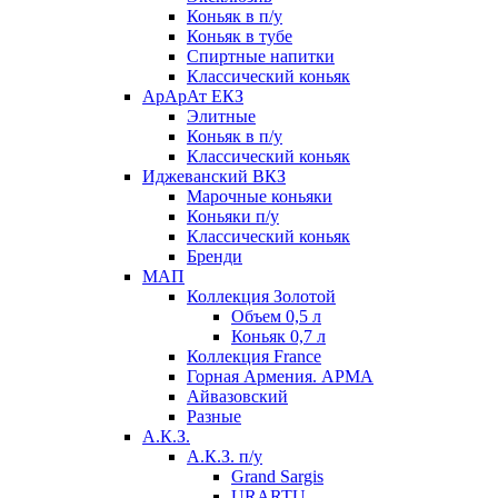
Коньяк в п/у
Коньяк в тубе
Спиртные напитки
Классический коньяк
АрАрАт ЕКЗ
Элитные
Коньяк в п/у
Классический коньяк
Иджеванский ВКЗ
Марочные коньяки
Коньяки п/у
Классический коньяк
Бренди
МАП
Коллекция Золотой
Объем 0,5 л
Коньяк 0,7 л
Коллекция France
Горная Армения. АРМА
Айвазовский
Разные
А.К.З.
А.К.З. п/у
Grand Sargis
URARTU