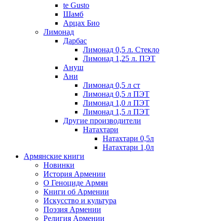
te Gusto
Шамб
Арцах Био
Лимонад
Дарбас
Лимонад 0,5 л. Стекло
Лимонад 1,25 л. ПЭТ
Ануш
Ани
Лимонад 0,5 л ст
Лимонад 0,5 л ПЭТ
Лимонад 1,0 л ПЭТ
Лимонад 1,5 л ПЭТ
Другие производители
Натахтари
Натахтари 0,5л
Натахтари 1,0л
Армянские книги
Новинки
История Армении
О Геноциде Армян
Книги об Армении
Иcкусство и культура
Поэзия Армении
Религия Армении