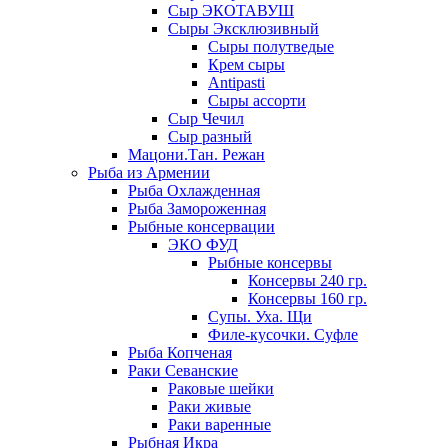
Сыр ЭКОТАВУШ
Сыры Эксклюзивный
Сыры полутведые
Крем сыры
Antipasti
Сыры ассорти
Сыр Чечил
Сыр разный
Мацони.Тан. Режан
Рыба из Армении
Рыба Охлажденная
Рыба Замороженная
Рыбные консервации
ЭКО ФУД
Рыбные консервы
Консервы 240 гр.
Консервы 160 гр.
Супы. Уха. Щи
Филе-кусочки. Суфле
Рыба Копченая
Раки Севанские
Раковые шейки
Раки живые
Раки варенные
Рыбная Икра