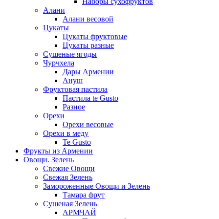
Наборы сухофруктов
Алани
Алани весовой
Цукаты
Цукаты фруктовые
Цукаты разные
Сушеные ягоды
Чурчхела
Дары Армении
Ануш
Фруктовая пастила
Пастила te Gusto
Разное
Орехи
Орехи весовые
Орехи в меду
Te Gusto
Фрукты из Армении
Овощи. Зелень
Свежие Овощи
Свежая Зелень
Замороженные Овощи и Зелень
Тамара фрут
Сушеная Зелень
АРМЧАЙ