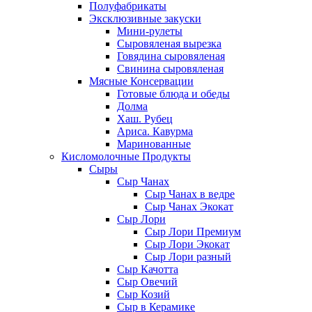
Полуфабрикаты
Эксклюзивные закуски
Мини-рулеты
Сыровяленая вырезка
Говядина сыровяленая
Свинина сыровяленая
Мясные Консервации
Готовые блюда и обеды
Долма
Хаш. Рубец
Ариса. Кавурма
Маринованные
Кисломолочные Продукты
Сыры
Сыр Чанах
Сыр Чанах в ведре
Сыр Чанах Экокат
Сыр Лори
Сыр Лори Премиум
Сыр Лори Экокат
Сыр Лори разный
Сыр Качотта
Сыр Овечий
Сыр Козий
Сыр в Керамике