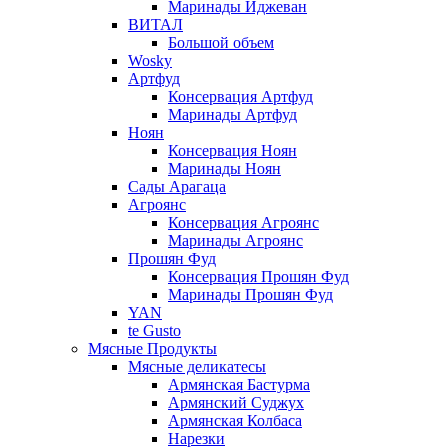
Маринады Иджеван
ВИТАЛ
Большой объем
Wosky
Артфуд
Консервация Артфуд
Маринады Артфуд
Ноян
Консервация Ноян
Маринады Ноян
Сады Арагаца
Агроянс
Консервация Агроянс
Маринады Агроянс
Прошян Фуд
Консервация Прошян Фуд
Маринады Прошян Фуд
YAN
te Gusto
Мясные Продукты
Мясные деликатесы
Армянская Бастурма
Армянский Суджух
Армянская Колбаса
Нарезки