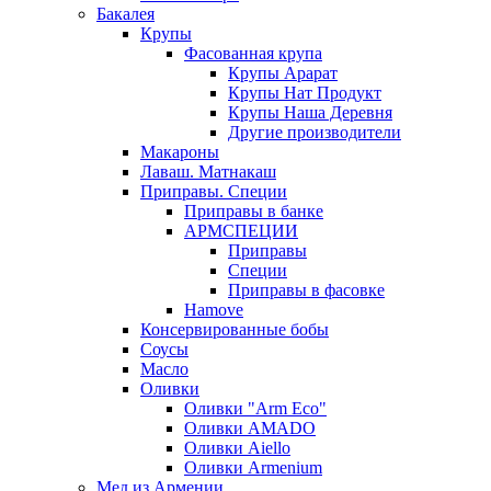
Бакалея
Крупы
Фасованная крупа
Крупы Арарат
Крупы Нат Продукт
Крупы Наша Деревня
Другие производители
Макароны
Лаваш. Матнакаш
Приправы. Специи
Приправы в банке
АРМСПЕЦИИ
Приправы
Специи
Приправы в фасовке
Hamove
Консервированные бобы
Соусы
Масло
Оливки
Оливки "Arm Eco"
Оливки AMADO
Оливки Aiello
Оливки Armenium
Мед из Армении