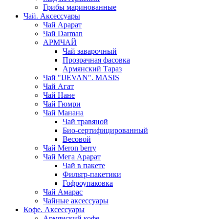
Грибы маринованные
Чай. Аксессуары
Чай Арарат
Чай Darman
АРМЧАЙ
Чай заварочный
Прозрачная фасовка
Армянский Тараз
Чай "IJEVAN". MASIS
Чай Агат
Чай Нане
Чай Гюмри
Чай Манана
Чай травяной
Био-сертифицированный
Весовой
Чай Meron berry
Чай Мега Арарат
Чай в пакете
Фильтр-пакетики
Гофроупаковка
Чай Амарас
Чайные аксессуары
Кофе. Аксессуары
Армянский кофе