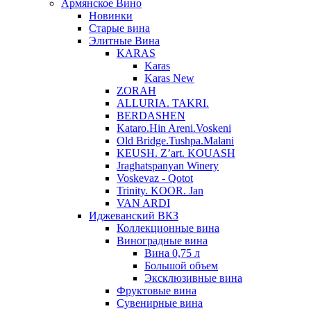
Армянское Вино
Новинки
Старые вина
Элитные Вина
KARAS
Karas
Karas New
ZORAH
ALLURIA. TAKRI.
BERDASHEN
Kataro.Hin Areni.Voskeni
Old Bridge.Tushpa.Malani
KEUSH. Z’art. KOUASH
Jraghatspanyan Winery
Voskevaz - Qotot
Trinity. KOOR. Jan
VAN ARDI
Иджеванский ВКЗ
Коллекционные вина
Виноградные вина
Вина 0,75 л
Большой объем
Эксклюзивные вина
Фруктовые вина
Cувенирные вина