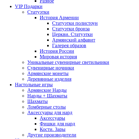
Разное
VIP Подарки
Статуэтки
История Армении
Статуэтки полистоун
Статуэтки бронза
Церкви. Статуэтки
Армянский алфавит
Галерея образов
История России
Мировая история
Уникальные сувенирные светильники
Сувенирные ночники
Армянские монеты
Деревянные изделия
Настольные игры
Армянские Нарды
Нарды + Шахматы
Шахматы
Ломберные столы
Аксессуары для нард
Аксессуары
Фишки для нард
Кости. Зары
Другие производители