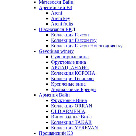
Матевосян Вайн
Аренийский ВЗ
Areni
Areni key
Areni fruits
Шахназарян ЕКД
Коллекция Гаясон
Коллекция Гаясон п/у
Коллекция Гаясон Новогодняя п/у
Gevorkian winery
Сувенирные вина
Фруктовые вина
АРИАЦ. АНАИС
Коллекция КОРОНА
Коллекция Геворкян
Крепленые вина
Абрикосовый Бренди
Армения Вайн
Фруктовые Вина
Коллекция ORRAN
OLD ARMENIA
Виноградные Вина
Коллекция TAKAR
Коллекция YEREVAN
Прошянский КЗ