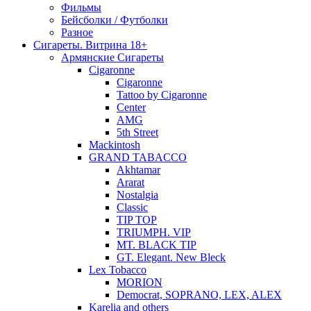
Фильмы
Бейсболки / Футболки
Разное
Сигареты. Витрина 18+
Армянские Сигареты
Cigaronne
Cigaronne
Tattoo by Cigaronne
Center
AMG
5th Street
Mackintosh
GRAND TABACCO
Akhtamar
Ararat
Nostalgia
Classic
TIP TOP
TRIUMPH. VIP
MT. BLACK TIP
GT. Elegant. New Bleck
Lex Tobacco
MORION
Democrat, SOPRANO, LEX, ALEX
Karelia and others