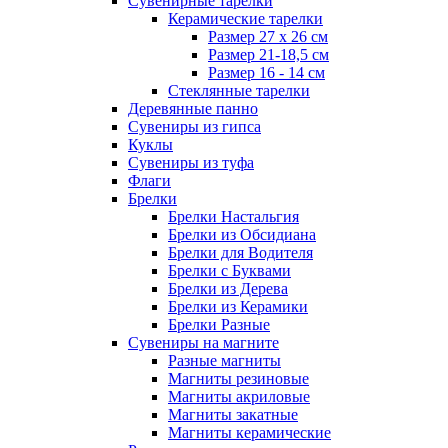
Сувенирные тарелки
Керамические тарелки
Размер 27 х 26 см
Размер 21-18,5 см
Размер 16 - 14 см
Стеклянные тарелки
Деревянные панно
Сувениры из гипса
Куклы
Сувениры из туфа
Флаги
Брелки
Брелки Настальгия
Брелки из Обсидиана
Брелки для Водителя
Брелки с Буквами
Брелки из Дерева
Брелки из Керамики
Брелки Разные
Сувениры на магните
Разные магниты
Магниты резиновые
Магниты акриловые
Магниты закатные
Магниты керамические