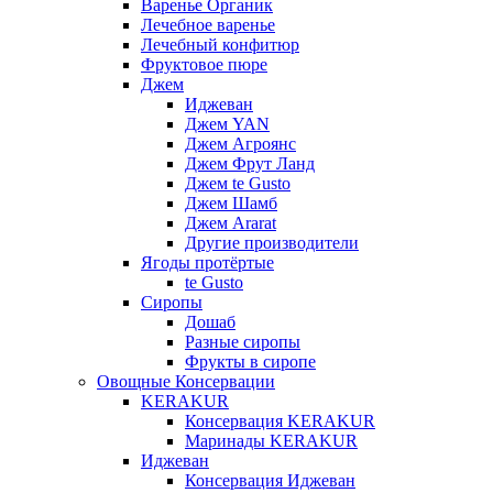
Варенье Органик
Лечебное варенье
Лечебный конфитюр
Фруктовое пюре
Джем
Иджеван
Джем YAN
Джем Агроянс
Джем Фрут Ланд
Джем te Gusto
Джем Шамб
Джем Ararat
Другие производители
Ягоды протёртые
te Gusto
Сиропы
Дошаб
Разные сиропы
Фрукты в сиропе
Овощные Консервации
KERAKUR
Консервация KERAKUR
Маринады KERAKUR
Иджеван
Консервация Иджеван