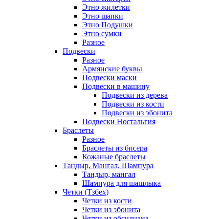
Этно жилетки
Этно шапки
Этно Подушки
Этно сумки
Разное
Подвески
Разное
Армянские буквы
Подвески маски
Подвески в машину
Подвески из дерева
Подвески из кости
Подвески из эбонита
Подвески Ностальгия
Браслеты
Разное
Браслеты из бисера
Кожаные браслеты
Тандыр, Мангал, Шампура
Тандыр, мангал
Шампура для шашлыка
Четки (Тзбех)
Четки из кости
Четки из эбонита
Четки из обсидиана