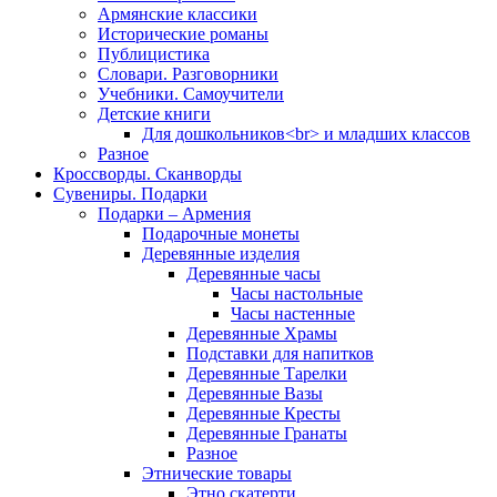
Армянские классики
Исторические романы
Публицистика
Словари. Разговорники
Учебники. Самоучители
Детские книги
Для дошкольников<br> и младших классов
Разное
Кроссворды. Сканворды
Сувениры. Подарки
Подарки – Армения
Подарочные монеты
Деревянные изделия
Деревянные часы
Часы настольные
Часы настенные
Деревянные Храмы
Подставки для напитков
Деревянные Тарелки
Деревянные Вазы
Деревянные Кресты
Деревянные Гранаты
Разное
Этнические товары
Этно скатерти