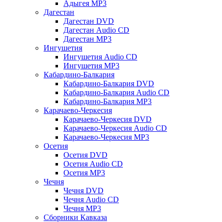
Адыгея MP3
Дагестан
Дагестан DVD
Дагестан Audio CD
Дагестан MP3
Ингушетия
Ингушетия Audio CD
Ингушетия MP3
Кабардино-Балкария
Кабардино-Балкария DVD
Кабардино-Балкария Audio CD
Кабардино-Балкария MP3
Карачаево-Черкесия
Карачаево-Черкесия DVD
Карачаево-Черкесия Audio CD
Карачаево-Черкесия MP3
Осетия
Осетия DVD
Осетия Audio CD
Осетия MP3
Чечня
Чечня DVD
Чечня Audio CD
Чечня MP3
Сборники Кавказа