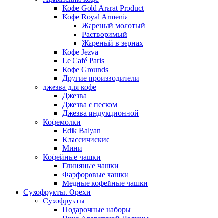
Кофе Gold Ararat Product
Кофе Royal Armenia
Жареный молотый
Растворимый
Жареный в зернах
Кофе Jezva
Le Café Paris
Кофе Grounds
Другие производители
джезва для кофе
Джезва
Джезва с песком
Джезва индукционной
Кофемолки
Edik Balyan
Классичиские
Мини
Кофейные чашки
Глиняные чашки
Фарфоровые чашки
Медные кофейные чашки
Сухофрукты. Орехи
Сухофрукты
Подарочные наборы