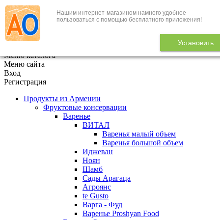
Нашим интернет-магазином намного удобнее
+7 (495) 646-888-1
пользоваться с помощью бесплатного приложения!
В корзине
0
товаров
Установить
x
Меню каталога
Меню сайта
Вход
Регистрация
Продукты из Армении
Фруктовые консервации
Варенье
ВИТАЛ
Варенья малый объем
Варенья большой объем
Иджеван
Ноян
Шамб
Сады Арагаца
Агроянс
te Gusto
Варга - Фуд
Варенье Proshyan Food