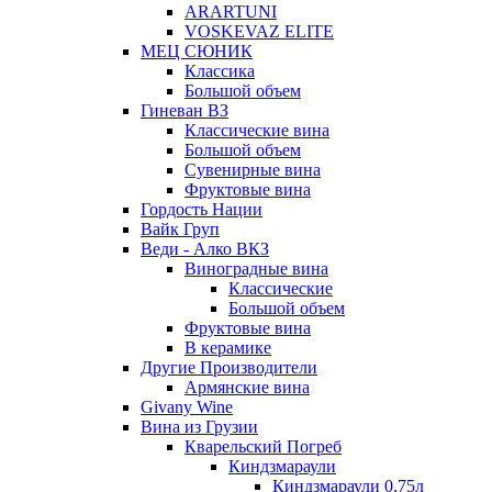
ARARTUNI
VOSKEVAZ ELITE
МЕЦ СЮНИК
Классика
Большой объем
Гиневан ВЗ
Классические вина
Большой объем
Сувенирные вина
Фруктовые вина
Гордость Нации
Вайк Груп
Веди - Алко ВКЗ
Виноградные вина
Классические
Большой объем
Фруктовые вина
В керамике
Другие Производители
Армянские вина
Givany Wine
Вина из Грузии
Кварельский Погреб
Киндзмараули
Киндзмараули 0,75л