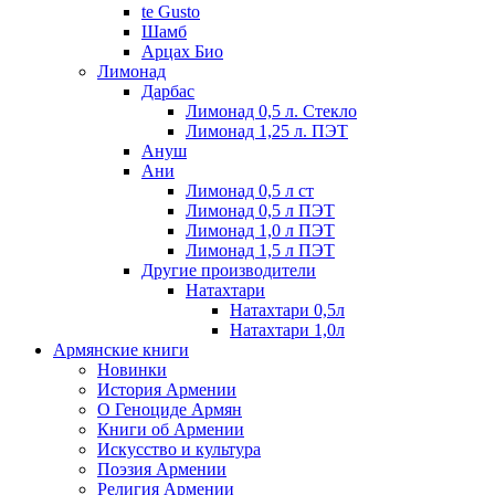
te Gusto
Шамб
Арцах Био
Лимонад
Дарбас
Лимонад 0,5 л. Стекло
Лимонад 1,25 л. ПЭТ
Ануш
Ани
Лимонад 0,5 л ст
Лимонад 0,5 л ПЭТ
Лимонад 1,0 л ПЭТ
Лимонад 1,5 л ПЭТ
Другие производители
Натахтари
Натахтари 0,5л
Натахтари 1,0л
Армянские книги
Новинки
История Армении
О Геноциде Армян
Книги об Армении
Иcкусство и культура
Поэзия Армении
Религия Армении