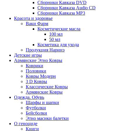
Сборники Кавказа DVD
Сборники Кавказа Audio CD
Сборники Кавказа MP3
Красота и здоровье
Ваки Фарм
Косметические масла
100 мл
50 мл
Косметика для ухода
Продукция Наринэ
Детские игры
Армянские Этно Ковры
Коврики
Половики
Ковры Модерн
3 D Ковры
Классические Ковры
Армянские Ковры
Одежда. Обувь
Шарфы и шапки
Футболки
Бейсболки
Этно масики балетки
О геноциде
Книги