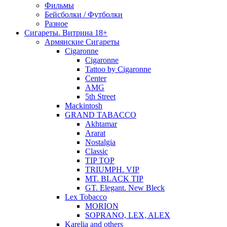
Фильмы
Бейсболки / Футболки
Разное
Сигареты. Витрина 18+
Армянские Сигареты
Cigaronne
Cigaronne
Tattoo by Cigaronne
Center
AMG
5th Street
Mackintosh
GRAND TABACCO
Akhtamar
Ararat
Nostalgia
Classic
TIP TOP
TRIUMPH. VIP
MT. BLACK TIP
GT. Elegant. New Bleck
Lex Tobacco
MORION
SOPRANO, LEX, ALEX
Karelia and others