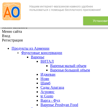
Нашим интернет-магазином намного удобнее
+7 (495) 646-888-1
пользоваться с помощью бесплатного приложения!
В корзине
0
товаров
Установи
x
Меню каталога
Меню сайта
Вход
Регистрация
Продукты из Армении
Фруктовые консервации
Варенье
ВИТАЛ
Варенья малый объем
Варенья большой объем
Иджеван
Ноян
Шамб
Сады Арагаца
Агроянс
te Gusto
Варга - Фуд
Варенье Proshyan Food