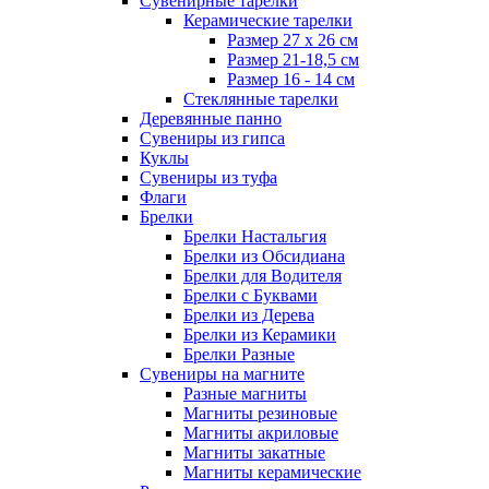
Сувенирные тарелки
Керамические тарелки
Размер 27 х 26 см
Размер 21-18,5 см
Размер 16 - 14 см
Стеклянные тарелки
Деревянные панно
Сувениры из гипса
Куклы
Сувениры из туфа
Флаги
Брелки
Брелки Настальгия
Брелки из Обсидиана
Брелки для Водителя
Брелки с Буквами
Брелки из Дерева
Брелки из Керамики
Брелки Разные
Сувениры на магните
Разные магниты
Магниты резиновые
Магниты акриловые
Магниты закатные
Магниты керамические