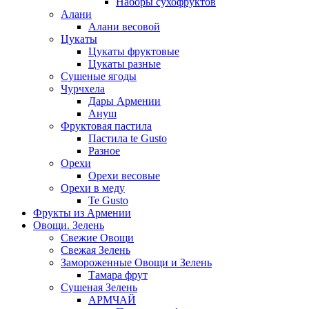
Наборы сухофруктов
Алани
Алани весовой
Цукаты
Цукаты фруктовые
Цукаты разные
Сушеные ягоды
Чурчхела
Дары Армении
Ануш
Фруктовая пастила
Пастила te Gusto
Разное
Орехи
Орехи весовые
Орехи в меду
Te Gusto
Фрукты из Армении
Овощи. Зелень
Свежие Овощи
Свежая Зелень
Замороженные Овощи и Зелень
Тамара фрут
Сушеная Зелень
АРМЧАЙ