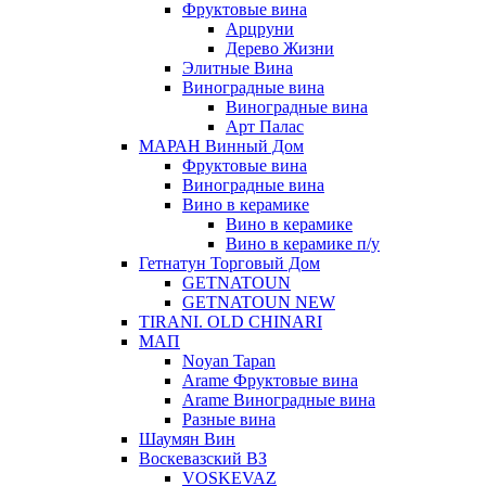
Фруктовые вина
Арцруни
Дерево Жизни
Элитные Вина
Виноградные вина
Виноградные вина
Арт Палас
МАРАН Винный Дом
Фруктовые вина
Виноградные вина
Вино в керамике
Вино в керамике
Вино в керамике п/у
Гетнатун Торговый Дом
GETNATOUN
GETNATOUN NEW
TIRANI. OLD CHINARI
МАП
Noyan Tapan
Arame Фруктовые вина
Arame Виноградные вина
Разные вина
Шаумян Вин
Воскевазский ВЗ
VOSKEVAZ