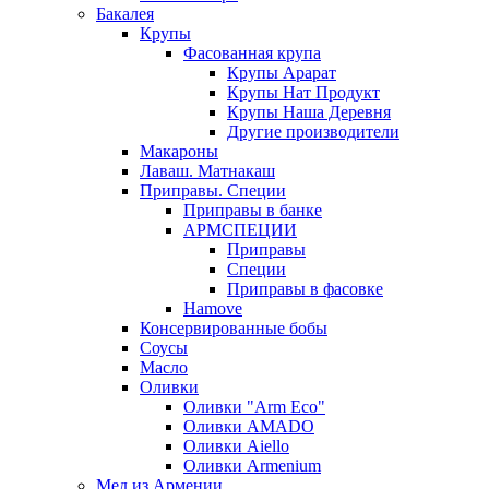
Бакалея
Крупы
Фасованная крупа
Крупы Арарат
Крупы Нат Продукт
Крупы Наша Деревня
Другие производители
Макароны
Лаваш. Матнакаш
Приправы. Специи
Приправы в банке
АРМСПЕЦИИ
Приправы
Специи
Приправы в фасовке
Hamove
Консервированные бобы
Соусы
Масло
Оливки
Оливки "Arm Eco"
Оливки AMADO
Оливки Aiello
Оливки Armenium
Мед из Армении