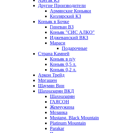
Арегак КЗ
Другие Производители
Армянские Коньяки
Кизлярский КЗ
Коньяк в Бочке
Гиневан ВЗ
Коньяк "СИС АЛКО"
Иджеванский ВКЗ
Мараси
Подарочные
Страна Камней
Коньяк в п/у
Коньяк 0,5 л.
Коньяк 0,2 л.
Аркон Трейд
Мргашен
Шаумян Вин
Шахназарян ВКД
Шахназарян
ГАЯСОН
Жемчужина
Мозаика
Mustang. Black Mountain
Platinum Mountain
Parakar