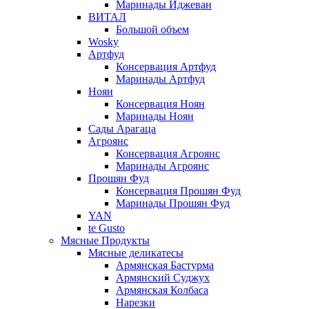
Маринады Иджеван
ВИТАЛ
Большой объем
Wosky
Артфуд
Консервация Артфуд
Маринады Артфуд
Ноян
Консервация Ноян
Маринады Ноян
Сады Арагаца
Агроянс
Консервация Агроянс
Маринады Агроянс
Прошян Фуд
Консервация Прошян Фуд
Маринады Прошян Фуд
YAN
te Gusto
Мясные Продукты
Мясные деликатесы
Армянская Бастурма
Армянский Суджух
Армянская Колбаса
Нарезки