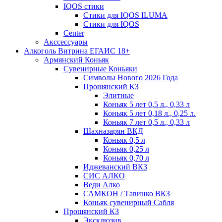
IQOS стики
Стики для IQOS ILUMA
Стики для IQOS
Сenter
Акссессуары
Алкоголь Витрина ЕГАИС 18+
Армянский Коньяк
Сувенирные Коньяки
Символы Нового 2026 Года
Прошянский КЗ
Элитные
Коньяк 5 лет 0,5 л., 0,33 л
Коньяк 5 лет 0,18 л., 0,25 л.
Коньяк 7 лет 0,5 л., 0,33 л
Шахназарян ВКД
Коньяк 0,5 л
Коньяк 0,25 л
Коньяк 0,70 л
Иджеванский ВКЗ
СИС АЛКО
Веди Алко
САМКОН / Тавинко ВКЗ
Коньяк сувенирный Сабля
Прошянский КЗ
Эксклюзив