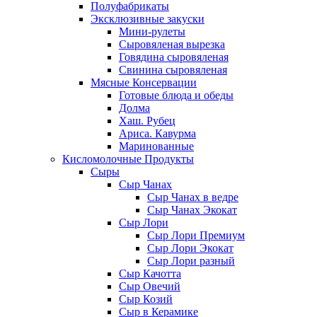
Полуфабрикаты
Эксклюзивные закуски
Мини-рулеты
Сыровяленая вырезка
Говядина сыровяленая
Свинина сыровяленая
Мясные Консервации
Готовые блюда и обеды
Долма
Хаш. Рубец
Ариса. Кавурма
Маринованные
Кисломолочные Продукты
Сыры
Сыр Чанах
Сыр Чанах в ведре
Сыр Чанах Экокат
Сыр Лори
Сыр Лори Премиум
Сыр Лори Экокат
Сыр Лори разный
Сыр Качотта
Сыр Овечий
Сыр Козий
Сыр в Керамике