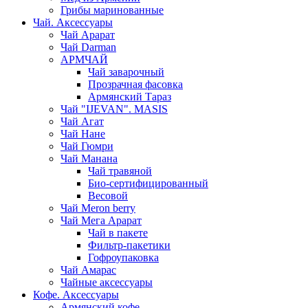
Грибы маринованные
Чай. Аксессуары
Чай Арарат
Чай Darman
АРМЧАЙ
Чай заварочный
Прозрачная фасовка
Армянский Тараз
Чай "IJEVAN". MASIS
Чай Агат
Чай Нане
Чай Гюмри
Чай Манана
Чай травяной
Био-сертифицированный
Весовой
Чай Meron berry
Чай Мега Арарат
Чай в пакете
Фильтр-пакетики
Гофроупаковка
Чай Амарас
Чайные аксессуары
Кофе. Аксессуары
Армянский кофе