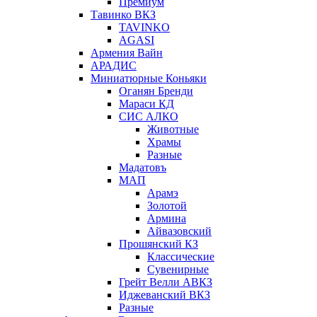
Премиум
Тавинко ВКЗ
TAVINKO
AGASI
Армения Вайн
АРАДИС
Миниатюрные Коньяки
Оганян Бренди
Мараси КД
СИС АЛКО
Животные
Храмы
Разные
Мадатовъ
МАП
Арамэ
Золотой
Армина
Айвазовский
Прошянский КЗ
Классические
Сувенирные
Грейт Велли АВКЗ
Иджеванский ВКЗ
Разные