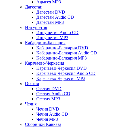
Адыгея MP3
Дагестан
Дагестан DVD
Дагестан Audio CD
Дагестан MP3
Ингушетия
Ингушетия Audio CD
Ингушетия MP3
Кабардино-Балкария
Кабардино-Балкария DVD
Кабардино-Балкария Audio CD
Кабардино-Балкария MP3
Карачаево-Черкесия
Карачаево-Черкесия DVD
Карачаево-Черкесия Audio CD
Карачаево-Черкесия MP3
Осетия
Осетия DVD
Осетия Audio CD
Осетия MP3
Чечня
Чечня DVD
Чечня Audio CD
Чечня MP3
Сборники Кавказа