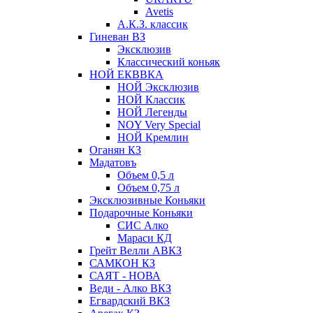
Avetis
А.К.З. классик
Гиневан ВЗ
Эксклюзив
Классический коньяк
НОЙ ЕКВВКА
НОЙ Эксклюзив
НОЙ Классик
НОЙ Легенды
NOY Very Speсial
НОЙ Кремлин
Оганян КЗ
Мадатовъ
Объем 0,5 л
Объем 0,75 л
Эксклюзивные Коньяки
Подарочные Коньяки
СИС Алко
Мараси КД
Грейт Велли АВКЗ
САМКОН КЗ
САЯТ - НОВА
Веди - Алко ВКЗ
Егвардский ВКЗ