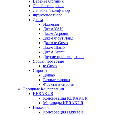
Варенье Органик
Лечебное варенье
Лечебный конфитюр
Фруктовое пюре
Джем
Иджеван
Джем YAN
Джем Агроянс
Джем Фрут Ланд
Джем te Gusto
Джем Шамб
Джем Ararat
Другие производители
Ягоды протёртые
te Gusto
Сиропы
Дошаб
Разные сиропы
Фрукты в сиропе
Овощные Консервации
KERAKUR
Консервация KERAKUR
Маринады KERAKUR
Иджеван
Консервация Иджеван