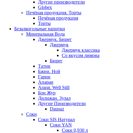
Другие производители
Globex
Печёная продукция. Торты
Печёная продукция
Торты
Безалкогольные напитки
Минеральная Вода
Джермук. Бюрег
Джермук
Джермук классика
Со вкусом лимона
Бюрег
Татни
Бжни. Ной
Гарни
Апаран
Ararat. Well Still
Бон Жур
Дилижан. Зулал
Другие Производители
Dausuz
Соки
Соки SIS Натурал
Соки YAN
Соки 0,930 л