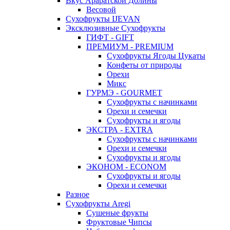
Вкус Араратской Долины
Весовой
Сухофрукты IJEVAN
Эксклюзивные Сухофрукты
ГИФТ - GIFT
ПРЕМИУМ - PREMIUM
Сухофрукты Ягоды Цукаты
Конфеты от природы
Орехи
Микс
ГУРМЭ - GOURMET
Сухофрукты с начинками
Орехи и семечки
Сухофрукты и ягоды
ЭКСТРА - EXTRA
Сухофрукты с начинками
Орехи и семечки
Сухофрукты и ягоды
ЭКОНОМ - ECONOM
Сухофрукты и ягоды
Орехи и семечки
Разное
Сухофрукты Aregi
Сушеные фрукты
Фруктовые Чипсы