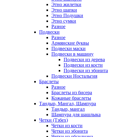
Этно жилетки
Этно шапки
Этно Подушки
Этно сумки
Разное
Подвески
Разное
Армянские буквы
Подвески маски
Подвески в машину
Подвески из дерева
Подвески из кости
Подвески из эбонита
Подвески Ностальгия
Браслеты
Разное
Браслеты из бисера
Кожаные браслеты
Тандыр, Мангал, Шампура
Тандыр, мангал
Шампура для шашлыка
Четки (Тзбех)
Четки из кости
Четки из эбонита
Четки из обсидиана