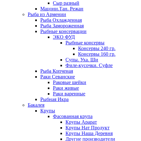
Сыр разный
Мацони.Тан. Режан
Рыба из Армении
Рыба Охлажденная
Рыба Замороженная
Рыбные консервации
ЭКО ФУД
Рыбные консервы
Консервы 240 гр.
Консервы 160 гр.
Супы. Уха. Щи
Филе-кусочки. Суфле
Рыба Копченая
Раки Севанские
Раковые шейки
Раки живые
Раки варенные
Рыбная Икра
Бакалея
Крупы
Фасованная крупа
Крупы Арарат
Крупы Нат Продукт
Крупы Наша Деревня
Другие производители