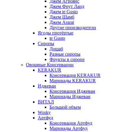
Джем Агроянс
Джем Фрут Ланд
Джем te Gusto
Джем Шамб
Джем Ararat
Другие производители
Ягоды протёртые
te Gusto
Сиропы
Дошаб
Разные сиропы
Фрукты в сиропе
Овощные Консервации
KERAKUR
Консервация KERAKUR
Маринады KERAKUR
Иджеван
Консервация Иджеван
Маринады Иджеван
ВИТАЛ
Большой объем
Wosky
Артфуд
Консервация Артфуд
Маринады Артфуд