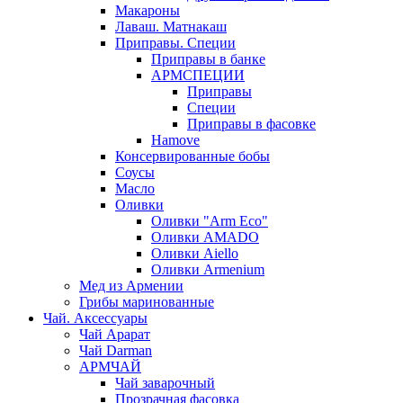
Макароны
Лаваш. Матнакаш
Приправы. Специи
Приправы в банке
АРМСПЕЦИИ
Приправы
Специи
Приправы в фасовке
Hamove
Консервированные бобы
Соусы
Масло
Оливки
Оливки "Arm Eco"
Оливки AMADO
Оливки Aiello
Оливки Armenium
Мед из Армении
Грибы маринованные
Чай. Аксессуары
Чай Арарат
Чай Darman
АРМЧАЙ
Чай заварочный
Прозрачная фасовка