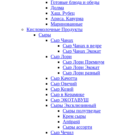
Готовые блюда и обеды
Долма
Хаш. Рубец
Ариса. Кавурма
Маринованные
Кисломолочные Продукты
Сыры
Сыр Чанах
Сыр Чанах в ведре
Сыр Чанах Экокат
Сыр Лори
Сыр Лори Премиум
Сыр Лори Экокат
Сыр Лори разный
Сыр Качотта
Сыр Овечий
Сыр Козий
Сыр в Керамике
Сыр ЭКОТАВУШ
Сыры Эксклюзивный
Сыры полутведые
Крем сыры
Antipasti
Сыры ассорти
Сыр Чечил