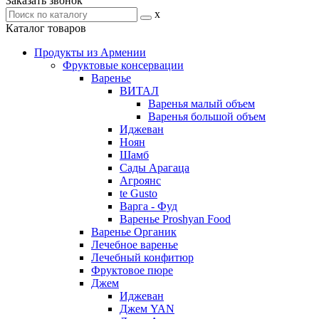
Заказать звонок
x
Каталог товаров
Продукты из Армении
Фруктовые консервации
Варенье
ВИТАЛ
Варенья малый объем
Варенья большой объем
Иджеван
Ноян
Шамб
Сады Арагаца
Агроянс
te Gusto
Варга - Фуд
Варенье Proshyan Food
Варенье Органик
Лечебное варенье
Лечебный конфитюр
Фруктовое пюре
Джем
Иджеван
Джем YAN