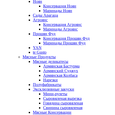
Ноян
Консервация Ноян
Маринады Ноян
Сады Арагаца
Агроянс
Консервация Агроянс
Маринады Агроянс
Прошян Фуд
Консервация Прошян Фуд
Маринады Прошян Фуд
YAN
te Gusto
Мясные Продукты
Мясные деликатесы
Армянская Бастурма
Армянский Суджух
Армянская Колбаса
Нарезки
Полуфабрикаты
Эксклюзивные закуски
Мини-рулеты
Сыровяленая вырезка
Говядина сыровяленая
Свинина сыровяленая
Мясные Консервации