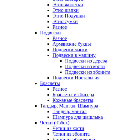
Этно жилетки
Этно шапки
Этно Подушки
Этно сумки
Разное
Подвески
Разное
Армянские буквы
Подвески маски
Подвески в машину
Подвески из дерева
Подвески из кости
Подвески из эбонита
Подвески Ностальгия
Браслеты
Разное
Браслеты из бисера
Кожаные браслеты
Тандыр, Мангал, Шампура
Тандыр, мангал
Шампура для шашлыка
Четки (Тзбех)
Четки из кости
Четки из эбонита
Четки из обсидиана