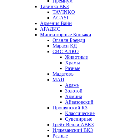
Премиум
Тавинко ВКЗ
TAVINKO
AGASI
Армения Вайн
АРАДИС
Миниатюрные Коньяки
Оганян Бренди
Мараси КД
СИС АЛКО
Животные
Храмы
Разные
Мадатовъ
МАП
Арамэ
Золотой
Армина
Айвазовский
Прошянский КЗ
Классические
Сувенирные
Грейт Велли АВКЗ
Иджеванский ВКЗ
Разные