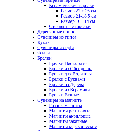
Сувенирные тарелки
Керамические тарелки
Размер 27 х 26 см
Размер 21-18,5 см
Размер 16 - 14 см
Стеклянные тарелки
Деревянные панно
Сувениры из гипса
Куклы
Сувениры из туфа
Флаги
Брелки
Брелки Настальгия
Брелки из Обсидиана
Брелки для Водителя
Брелки с Буквами
Брелки из Дерева
Брелки из Керамики
Брелки Разные
Сувениры на магните
Разные магниты
Магниты резиновые
Магниты акриловые
Магниты закатные
Магниты керамические