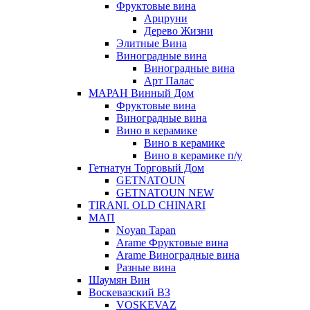
Фруктовые вина
Арцруни
Дерево Жизни
Элитные Вина
Виноградные вина
Виноградные вина
Арт Палас
МАРАН Винный Дом
Фруктовые вина
Виноградные вина
Вино в керамике
Вино в керамике
Вино в керамике п/у
Гетнатун Торговый Дом
GETNATOUN
GETNATOUN NEW
TIRANI. OLD CHINARI
МАП
Noyan Tapan
Arame Фруктовые вина
Arame Виноградные вина
Разные вина
Шаумян Вин
Воскевазский ВЗ
VOSKEVAZ