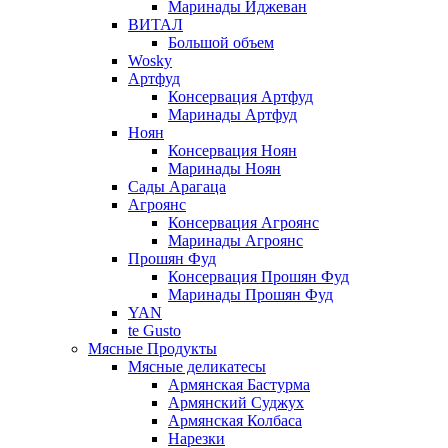
Маринады Иджеван
ВИТАЛ
Большой объем
Wosky
Артфуд
Консервация Артфуд
Маринады Артфуд
Ноян
Консервация Ноян
Маринады Ноян
Сады Арагаца
Агроянс
Консервация Агроянс
Маринады Агроянс
Прошян Фуд
Консервация Прошян Фуд
Маринады Прошян Фуд
YAN
te Gusto
Мясные Продукты
Мясные деликатесы
Армянская Бастурма
Армянский Суджух
Армянская Колбаса
Нарезки