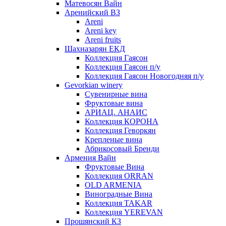
Матевосян Вайн
Аренийский ВЗ
Areni
Areni key
Areni fruits
Шахназарян ЕКД
Коллекция Гаясон
Коллекция Гаясон п/у
Коллекция Гаясон Новогодняя п/у
Gevorkian winery
Сувенирные вина
Фруктовые вина
АРИАЦ. АНАИС
Коллекция КОРОНА
Коллекция Геворкян
Крепленые вина
Абрикосовый Бренди
Армения Вайн
Фруктовые Вина
Коллекция ORRAN
OLD ARMENIA
Виноградные Вина
Коллекция TAKAR
Коллекция YEREVAN
Прошянский КЗ