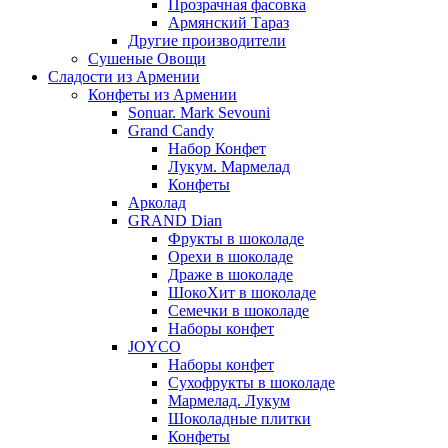
Прозрачная фасовка
Армянский Тараз
Другие производители
Сушеные Овощи
Сладости из Армении
Конфеты из Армении
Sonuar. Mark Sevouni
Grand Candy
Набор Конфет
Лукум. Мармелад
Конфеты
Арколад
GRAND Dian
Фрукты в шоколаде
Орехи в шоколаде
Драже в шоколаде
ШокоХит в шоколаде
Семечки в шоколаде
Наборы конфет
JOYCO
Наборы конфет
Сухофрукты в шоколаде
Мармелад. Лукум
Шоколадные плитки
Конфеты