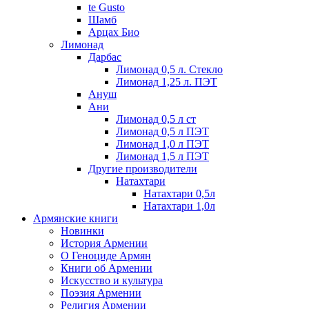
te Gusto
Шамб
Арцах Био
Лимонад
Дарбас
Лимонад 0,5 л. Стекло
Лимонад 1,25 л. ПЭТ
Ануш
Ани
Лимонад 0,5 л ст
Лимонад 0,5 л ПЭТ
Лимонад 1,0 л ПЭТ
Лимонад 1,5 л ПЭТ
Другие производители
Натахтари
Натахтари 0,5л
Натахтари 1,0л
Армянские книги
Новинки
История Армении
О Геноциде Армян
Книги об Армении
Иcкусство и культура
Поэзия Армении
Религия Армении