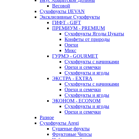
Вкус Араратской Долины
Весовой
Сухофрукты IJEVAN
Эксклюзивные Сухофрукты
ГИФТ - GIFT
ПРЕМИУМ - PREMIUM
Сухофрукты Ягоды Цукаты
Конфеты от природы
Орехи
Микс
ГУРМЭ - GOURMET
Сухофрукты с начинками
Орехи и семечки
Сухофрукты и ягоды
ЭКСТРА - EXTRA
Сухофрукты с начинками
Орехи и семечки
Сухофрукты и ягоды
ЭКОНОМ - ECONOM
Сухофрукты и ягоды
Орехи и семечки
Разное
Сухофрукты Aregi
Сушеные фрукты
Фруктовые Чипсы