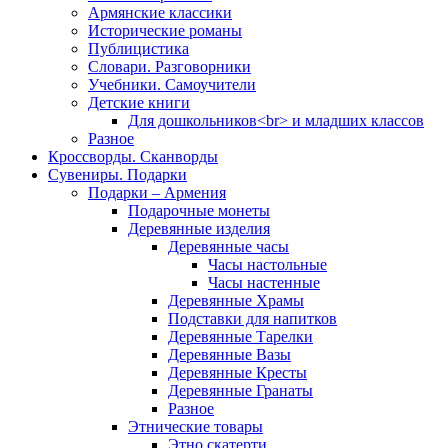
Армянские классики
Исторические романы
Публицистика
Словари. Разговорники
Учебники. Самоучители
Детские книги
Для дошкольников<br> и младших классов
Разное
Кроссворды. Сканворды
Сувениры. Подарки
Подарки – Армения
Подарочные монеты
Деревянные изделия
Деревянные часы
Часы настольные
Часы настенные
Деревянные Храмы
Подставки для напитков
Деревянные Тарелки
Деревянные Вазы
Деревянные Кресты
Деревянные Гранаты
Разное
Этнические товары
Этно скатерти