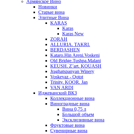
Армянское Вино
Новинки
Старые вина
Элитные Вина
KARAS
Karas
Karas New
ZORAH
ALLURIA. TAKRI.
BERDASHEN
Kataro.Hin Areni.Voskeni
Old Bridge.Tushpa.Malani
KEUSH. Z’art. KOUASH
Jraghatspanyan Winery
Voskevaz - Qotot
Trinity. KOOR. Jan
VAN ARDI
Иджеванский ВКЗ
Коллекционные вина
Виноградные вина
Вина 0,75 л
Большой объем
Эксклюзивные вина
Фруктовые вина
Cувенирные вина