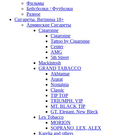
Фильмы
Бейсболки / Футболки
Разное
Сигареты. Витрина 18+
Армянские Сигареты
Cigaronne
Cigaronne
Tattoo by Cigaronne
Center
AMG
5th Street
Mackintosh
GRAND TABACCO
Akhtamar
Ararat
Nostalgia
Classic
TIP TOP
TRIUMPH. VIP
MT. BLACK TIP
GT. Elegant. New Bleck
Lex Tobacco
MORION
SOPRANO, LEX, ALEX
Karelia and others