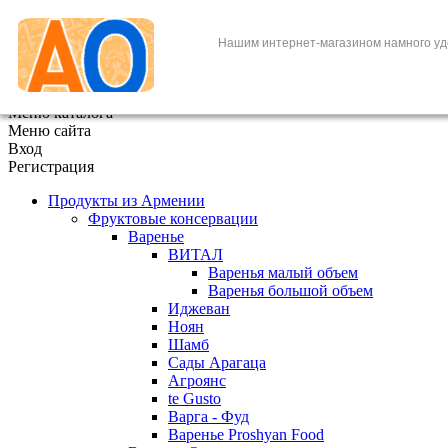
+7 (495) 646-888-1
Нашим интернет-магазином намного уд
В корзине
0
товаров
x
Меню каталога
Меню сайта
Вход
Регистрация
Продукты из Армении
Фруктовые консервации
Варенье
ВИТАЛ
Варенья малый объем
Варенья большой объем
Иджеван
Ноян
Шамб
Сады Арагаца
Агроянс
te Gusto
Варга - Фуд
Варенье Proshyan Food