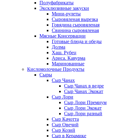
Полуфабрикаты
Эксклюзивные закуски
Мини-рулеты
Сыровяленая вырезка
Говядина сыровяленая
Свинина сыровяленая
Мясные Консервации
Готовые блюда и обеды
Долма
Хаш. Рубец
Ариса. Кавурма
Маринованные
Кисломолочные Продукты
Сыры
Сыр Чанах
Сыр Чанах в ведре
Сыр Чанах Экокат
Сыр Лори
Сыр Лори Премиум
Сыр Лори Экокат
Сыр Лори разный
Сыр Качотта
Сыр Овечий
Сыр Козий
Сыр в Керамике