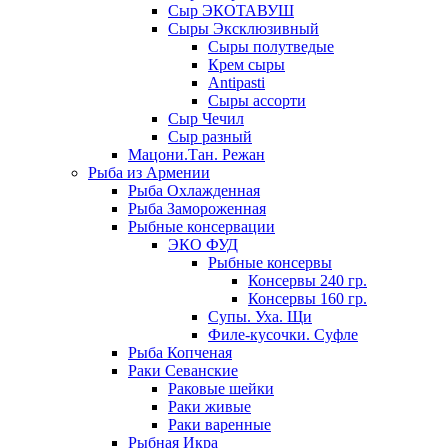
Сыр ЭКОТАВУШ
Сыры Эксклюзивный
Сыры полутведые
Крем сыры
Antipasti
Сыры ассорти
Сыр Чечил
Сыр разный
Мацони.Тан. Режан
Рыба из Армении
Рыба Охлажденная
Рыба Замороженная
Рыбные консервации
ЭКО ФУД
Рыбные консервы
Консервы 240 гр.
Консервы 160 гр.
Супы. Уха. Щи
Филе-кусочки. Суфле
Рыба Копченая
Раки Севанские
Раковые шейки
Раки живые
Раки варенные
Рыбная Икра