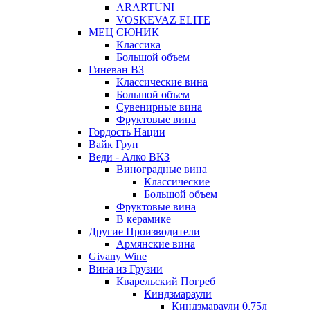
ARARTUNI
VOSKEVAZ ELITE
МЕЦ СЮНИК
Классика
Большой объем
Гиневан ВЗ
Классические вина
Большой объем
Сувенирные вина
Фруктовые вина
Гордость Нации
Вайк Груп
Веди - Алко ВКЗ
Виноградные вина
Классические
Большой объем
Фруктовые вина
В керамике
Другие Производители
Армянские вина
Givany Wine
Вина из Грузии
Кварельский Погреб
Киндзмараули
Киндзмараули 0,75л