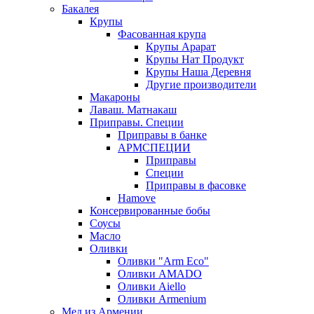
Бакалея
Крупы
Фасованная крупа
Крупы Арарат
Крупы Нат Продукт
Крупы Наша Деревня
Другие производители
Макароны
Лаваш. Матнакаш
Приправы. Специи
Приправы в банке
АРМСПЕЦИИ
Приправы
Специи
Приправы в фасовке
Hamove
Консервированные бобы
Соусы
Масло
Оливки
Оливки "Arm Eco"
Оливки AMADO
Оливки Aiello
Оливки Armenium
Мед из Армении