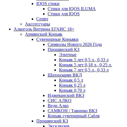
IQOS стики
Стики для IQOS ILUMA
Стики для IQOS
Сenter
Акссессуары
Алкоголь Витрина ЕГАИС 18+
Армянский Коньяк
Сувенирные Коньяки
Символы Нового 2026 Года
Прошянский КЗ
Элитные
Коньяк 5 лет 0,5 л., 0,33 л
Коньяк 5 лет 0,18 л., 0,25 л.
Коньяк 7 лет 0,5 л., 0,33 л
Шахназарян ВКД
Коньяк 0,5 л
Коньяк 0,25 л
Коньяк 0,70 л
Иджеванский ВКЗ
СИС АЛКО
Веди Алко
САМКОН / Тавинко ВКЗ
Коньяк сувенирный Сабля
Прошянский КЗ
Эксклюзив