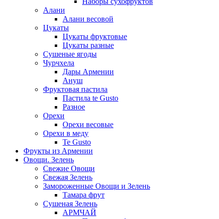
Наборы сухофруктов
Алани
Алани весовой
Цукаты
Цукаты фруктовые
Цукаты разные
Сушеные ягоды
Чурчхела
Дары Армении
Ануш
Фруктовая пастила
Пастила te Gusto
Разное
Орехи
Орехи весовые
Орехи в меду
Te Gusto
Фрукты из Армении
Овощи. Зелень
Свежие Овощи
Свежая Зелень
Замороженные Овощи и Зелень
Тамара фрут
Сушеная Зелень
АРМЧАЙ