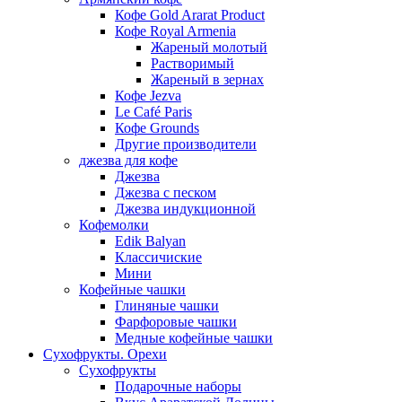
Кофе Gold Ararat Product
Кофе Royal Armenia
Жареный молотый
Растворимый
Жареный в зернах
Кофе Jezva
Le Café Paris
Кофе Grounds
Другие производители
джезва для кофе
Джезва
Джезва с песком
Джезва индукционной
Кофемолки
Edik Balyan
Классичиские
Мини
Кофейные чашки
Глиняные чашки
Фарфоровые чашки
Медные кофейные чашки
Сухофрукты. Орехи
Сухофрукты
Подарочные наборы