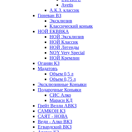
Avetis
А.К.З. классик
Гиневан ВЗ
Эксклюзив
Классический коньяк
НОЙ ЕКВВКА
НОЙ Эксклюзив
НОЙ Классик
НОЙ Легенды
NOY Very Speсial
НОЙ Кремлин
Оганян КЗ
Мадатовъ
Объем 0,5 л
Объем 0,75 л
Эксклюзивные Коньяки
Подарочные Коньяки
СИС Алко
Мараси КД
Грейт Велли АВКЗ
САМКОН КЗ
САЯТ - НОВА
Веди - Алко ВКЗ
Егвардский ВКЗ