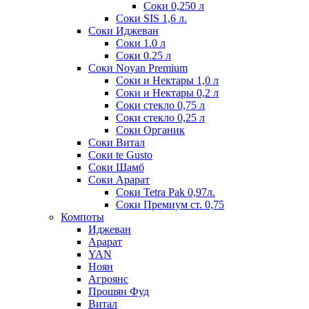
Соки 0,250 л
Соки SIS 1,6 л.
Соки Иджеван
Соки 1.0 л
Соки 0.25 л
Соки Noyan Premium
Соки и Нектары 1,0 л
Соки и Нектары 0,2 л
Соки стекло 0,75 л
Соки стекло 0,25 л
Соки Органик
Соки Витал
Соки te Gusto
Соки Шамб
Соки Арарат
Соки Tetra Pak 0,97л.
Соки Премиум ст. 0,75
Компоты
Иджеван
Арарат
YAN
Ноян
Агроянс
Прошян Фуд
Витал