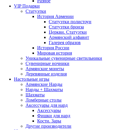
Разное
VIP Подарки
Статуэтки
История Армении
Статуэтки полистоун
Статуэтки бронза
Церкви. Статуэтки
Армянский алфавит
Галерея образов
История России
Мировая история
Уникальные сувенирные светильники
Сувенирные ночники
Армянские монеты
Деревянные изделия
Настольные игры
Армянские Нарды
Нарды + Шахматы
Шахматы
Ломберные столы
Аксессуары для нард
Аксессуары
Фишки для нард
Кости. Зары
Другие производители