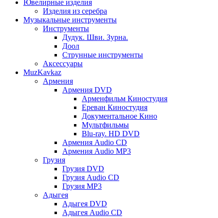
Ювелирные изделия
Изделия из серебра
Музыкальные инструменты
Инструменты
Дудук. Шви. Зурна.
Доол
Струнные инструменты
Аксессуары
MuzKavkaz
Армения
Армения DVD
Арменфильм Киностудия
Ереван Киностудия
Документальное Кино
Мультфильмы
Blu-ray. HD DVD
Армения Audio CD
Армения Audio MP3
Грузия
Грузия DVD
Грузия Audio CD
Грузия MP3
Адыгея
Адыгея DVD
Адыгея Audio CD