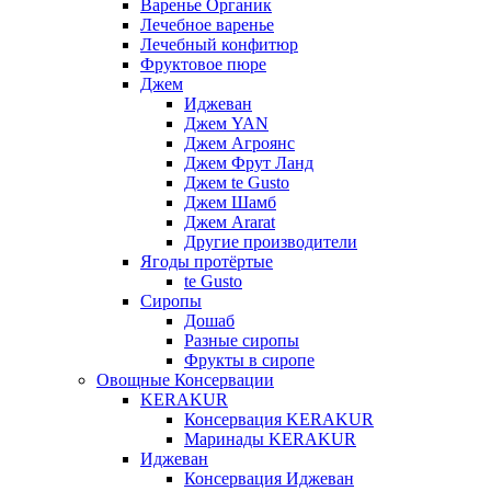
Варенье Органик
Лечебное варенье
Лечебный конфитюр
Фруктовое пюре
Джем
Иджеван
Джем YAN
Джем Агроянс
Джем Фрут Ланд
Джем te Gusto
Джем Шамб
Джем Ararat
Другие производители
Ягоды протёртые
te Gusto
Сиропы
Дошаб
Разные сиропы
Фрукты в сиропе
Овощные Консервации
KERAKUR
Консервация KERAKUR
Маринады KERAKUR
Иджеван
Консервация Иджеван