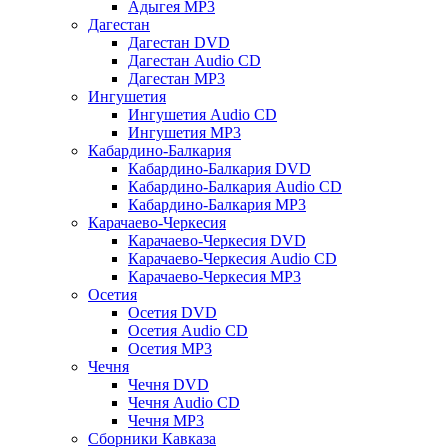
Адыгея MP3
Дагестан
Дагестан DVD
Дагестан Audio CD
Дагестан MP3
Ингушетия
Ингушетия Audio CD
Ингушетия MP3
Кабардино-Балкария
Кабардино-Балкария DVD
Кабардино-Балкария Audio CD
Кабардино-Балкария MP3
Карачаево-Черкесия
Карачаево-Черкесия DVD
Карачаево-Черкесия Audio CD
Карачаево-Черкесия MP3
Осетия
Осетия DVD
Осетия Audio CD
Осетия MP3
Чечня
Чечня DVD
Чечня Audio CD
Чечня MP3
Сборники Кавказа