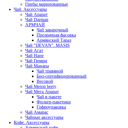
Грибы маринованные
Чай. Аксессуары
Чай Арарат
Чай Darman
АРМЧАЙ
Чай заварочный
Прозрачная фасовка
Армянский Тараз
Чай "IJEVAN". MASIS
Чай Агат
Чай Нане
Чай Гюмри
Чай Манана
Чай травяной
Био-сертифицированный
Весовой
Чай Meron berry
Чай Мега Арарат
Чай в пакете
Фильтр-пакетики
Гофроупаковка
Чай Амарас
Чайные аксессуары
Кофе. Аксессуары
Армянский кофе