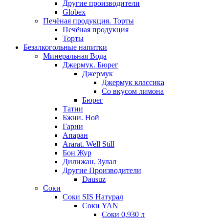
Другие производители
Globex
Печёная продукция. Торты
Печёная продукция
Торты
Безалкогольные напитки
Минеральная Вода
Джермук. Бюрег
Джермук
Джермук классика
Со вкусом лимона
Бюрег
Татни
Бжни. Ной
Гарни
Апаран
Ararat. Well Still
Бон Жур
Дилижан. Зулал
Другие Производители
Dausuz
Соки
Соки SIS Натурал
Соки YAN
Соки 0,930 л