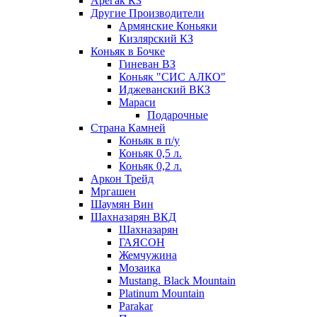
Арегак КЗ
Другие Производители
Армянские Коньяки
Кизлярский КЗ
Коньяк в Бочке
Гиневан ВЗ
Коньяк "СИС АЛКО"
Иджеванский ВКЗ
Мараси
Подарочные
Страна Камней
Коньяк в п/у
Коньяк 0,5 л.
Коньяк 0,2 л.
Аркон Трейд
Мргашен
Шаумян Вин
Шахназарян ВКД
Шахназарян
ГАЯСОН
Жемчужина
Мозаика
Mustang. Black Mountain
Platinum Mountain
Parakar