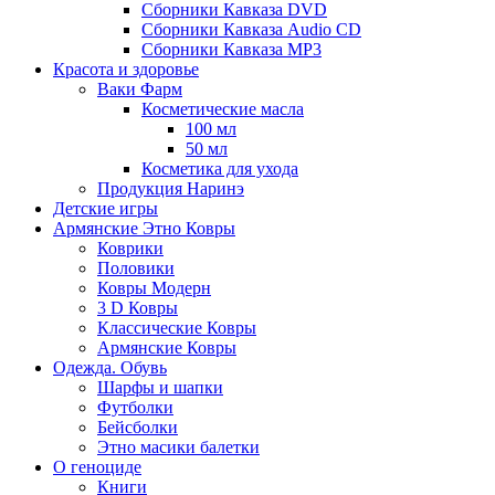
Сборники Кавказа DVD
Сборники Кавказа Audio CD
Сборники Кавказа MP3
Красота и здоровье
Ваки Фарм
Косметические масла
100 мл
50 мл
Косметика для ухода
Продукция Наринэ
Детские игры
Армянские Этно Ковры
Коврики
Половики
Ковры Модерн
3 D Ковры
Классические Ковры
Армянские Ковры
Одежда. Обувь
Шарфы и шапки
Футболки
Бейсболки
Этно масики балетки
О геноциде
Книги