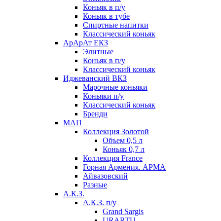
Коньяк в п/у
Коньяк в тубе
Спиртные напитки
Классический коньяк
АрАрАт ЕКЗ
Элитные
Коньяк в п/у
Классический коньяк
Иджеванский ВКЗ
Марочные коньяки
Коньяки п/у
Классический коньяк
Бренди
МАП
Коллекция Золотой
Объем 0,5 л
Коньяк 0,7 л
Коллекция France
Горная Армения. АРМА
Айвазовский
Разные
А.К.З.
А.К.З. п/у
Grand Sargis
URARTU