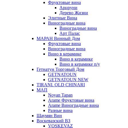
Фруктовые вина
Арцруни
Дерево Жизни
Элитные Вина
Виноградные вина
Виноградные вина
Арт Палас
МАРАН Винный Дом
Фруктовые вина
Виноградные вина
Вино в керамике
Вино в керамике
Вино в керамике п/у
Гетнатун Торговый Дом
GETNATOUN
GETNATOUN NEW
TIRANI. OLD CHINARI
МАП
Noyan Tapan
Arame Фруктовые вина
Arame Виноградные вина
Разные вина
Шаумян Вин
Воскевазский ВЗ
VOSKEVAZ