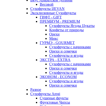
Вкус Араратской Долины
Весовой
Сухофрукты IJEVAN
Эксклюзивные Сухофрукты
ГИФТ - GIFT
ПРЕМИУМ - PREMIUM
Сухофрукты Ягоды Цукаты
Конфеты от природы
Орехи
Микс
ГУРМЭ - GOURMET
Сухофрукты с начинками
Орехи и семечки
Сухофрукты и ягоды
ЭКСТРА - EXTRA
Сухофрукты с начинками
Орехи и семечки
Сухофрукты и ягоды
ЭКОНОМ - ECONOM
Сухофрукты и ягоды
Орехи и семечки
Разное
Сухофрукты Aregi
Сушеные фрукты
Фруктовые Чипсы