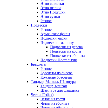
Этно жилетки
Этно шапки
Этно Подушки
Этно сумки
Разное
Подвески
Разное
Армянские буквы
Подвески маски
Подвески в машину
Подвески из дерева
Подвески из кости
Подвески из эбонита
Подвески Ностальгия
Браслеты
Разное
Браслеты из бисера
Кожаные браслеты
Тандыр, Мангал, Шампура
Тандыр, мангал
Шампура для шашлыка
Четки (Тзбех)
Четки из кости
Четки из эбонита
Четки из обсидиана