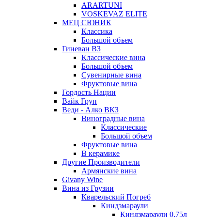
ARARTUNI
VOSKEVAZ ELITE
МЕЦ СЮНИК
Классика
Большой объем
Гиневан ВЗ
Классические вина
Большой объем
Сувенирные вина
Фруктовые вина
Гордость Нации
Вайк Груп
Веди - Алко ВКЗ
Виноградные вина
Классические
Большой объем
Фруктовые вина
В керамике
Другие Производители
Армянские вина
Givany Wine
Вина из Грузии
Кварельский Погреб
Киндзмараули
Киндзмараули 0,75л