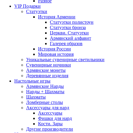
Разное
VIP Подарки
Статуэтки
История Армении
Статуэтки полистоун
Статуэтки бронза
Церкви. Статуэтки
Армянский алфавит
Галерея образов
История России
Мировая история
Уникальные сувенирные светильники
Сувенирные ночники
Армянские монеты
Деревянные изделия
Настольные игры
Армянские Нарды
Нарды + Шахматы
Шахматы
Ломберные столы
Аксессуары для нард
Аксессуары
Фишки для нард
Кости. Зары
Другие производители