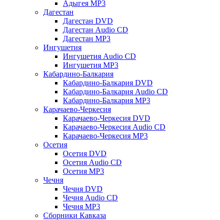
Адыгея MP3
Дагестан
Дагестан DVD
Дагестан Audio CD
Дагестан MP3
Ингушетия
Ингушетия Audio CD
Ингушетия MP3
Кабардино-Балкария
Кабардино-Балкария DVD
Кабардино-Балкария Audio CD
Кабардино-Балкария MP3
Карачаево-Черкесия
Карачаево-Черкесия DVD
Карачаево-Черкесия Audio CD
Карачаево-Черкесия MP3
Осетия
Осетия DVD
Осетия Audio CD
Осетия MP3
Чечня
Чечня DVD
Чечня Audio CD
Чечня MP3
Сборники Кавказа