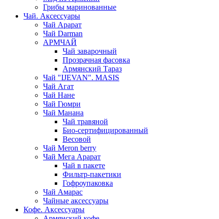
Грибы маринованные
Чай. Аксессуары
Чай Арарат
Чай Darman
АРМЧАЙ
Чай заварочный
Прозрачная фасовка
Армянский Тараз
Чай "IJEVAN". MASIS
Чай Агат
Чай Нане
Чай Гюмри
Чай Манана
Чай травяной
Био-сертифицированный
Весовой
Чай Meron berry
Чай Мега Арарат
Чай в пакете
Фильтр-пакетики
Гофроупаковка
Чай Амарас
Чайные аксессуары
Кофе. Аксессуары
Армянский кофе