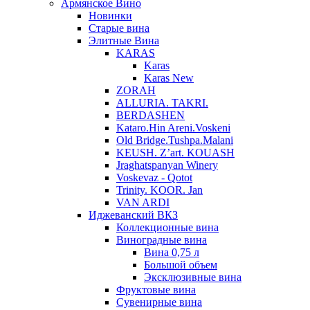
Армянское Вино
Новинки
Старые вина
Элитные Вина
KARAS
Karas
Karas New
ZORAH
ALLURIA. TAKRI.
BERDASHEN
Kataro.Hin Areni.Voskeni
Old Bridge.Tushpa.Malani
KEUSH. Z’art. KOUASH
Jraghatspanyan Winery
Voskevaz - Qotot
Trinity. KOOR. Jan
VAN ARDI
Иджеванский ВКЗ
Коллекционные вина
Виноградные вина
Вина 0,75 л
Большой объем
Эксклюзивные вина
Фруктовые вина
Cувенирные вина