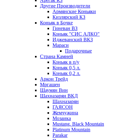
Арегак КЗ
Другие Производители
Армянские Коньяки
Кизлярский КЗ
Коньяк в Бочке
Гиневан ВЗ
Коньяк "СИС АЛКО"
Иджеванский ВКЗ
Мараси
Подарочные
Страна Камней
Коньяк в п/у
Коньяк 0,5 л.
Коньяк 0,2 л.
Аркон Трейд
Мргашен
Шаумян Вин
Шахназарян ВКД
Шахназарян
ГАЯСОН
Жемчужина
Мозаика
Mustang. Black Mountain
Platinum Mountain
Parakar