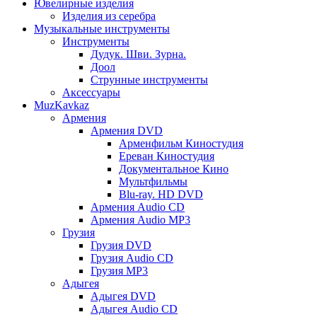
Ювелирные изделия
Изделия из серебра
Музыкальные инструменты
Инструменты
Дудук. Шви. Зурна.
Доол
Струнные инструменты
Аксессуары
MuzKavkaz
Армения
Армения DVD
Арменфильм Киностудия
Ереван Киностудия
Документальное Кино
Мультфильмы
Blu-ray. HD DVD
Армения Audio CD
Армения Audio MP3
Грузия
Грузия DVD
Грузия Audio CD
Грузия MP3
Адыгея
Адыгея DVD
Адыгея Audio CD