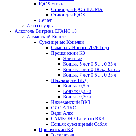
IQOS стики
Стики для IQOS ILUMA
Стики для IQOS
Сenter
Акссессуары
Алкоголь Витрина ЕГАИС 18+
Армянский Коньяк
Сувенирные Коньяки
Символы Нового 2026 Года
Прошянский КЗ
Элитные
Коньяк 5 лет 0,5 л., 0,33 л
Коньяк 5 лет 0,18 л., 0,25 л.
Коньяк 7 лет 0,5 л., 0,33 л
Шахназарян ВКД
Коньяк 0,5 л
Коньяк 0,25 л
Коньяк 0,70 л
Иджеванский ВКЗ
СИС АЛКО
Веди Алко
САМКОН / Тавинко ВКЗ
Коньяк сувенирный Сабля
Прошянский КЗ
Эксклюзив