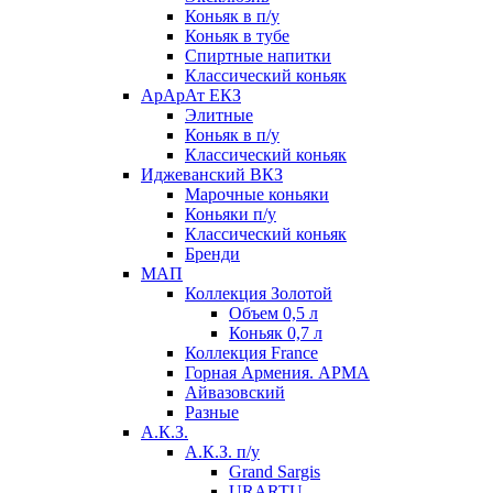
Коньяк в п/у
Коньяк в тубе
Спиртные напитки
Классический коньяк
АрАрАт ЕКЗ
Элитные
Коньяк в п/у
Классический коньяк
Иджеванский ВКЗ
Марочные коньяки
Коньяки п/у
Классический коньяк
Бренди
МАП
Коллекция Золотой
Объем 0,5 л
Коньяк 0,7 л
Коллекция France
Горная Армения. АРМА
Айвазовский
Разные
А.К.З.
А.К.З. п/у
Grand Sargis
URARTU