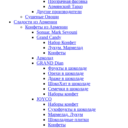
Прозрачная фасовка
Армянский Тараз
Другие производители
Сушеные Овощи
Сладости из Армении
Конфеты из Армении
Sonuar. Mark Sevouni
Grand Candy
Набор Конфет
Лукум. Мармелад
Конфеты
Арколад
GRAND Dian
Фрукты в шоколаде
Орехи в шоколаде
Драже в шоколаде
ШокоХит в шоколаде
Семечки в шоколаде
Наборы конфет
JOYCO
Наборы конфет
Сухофрукты в шоколаде
Мармелад. Лукум
Шоколадные плитки
Конфеты