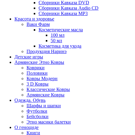
Сборники Кавказа DVD
Сборники Кавказа Audio CD
Сборники Кавказа MP3
Красота и здоровье
Ваки Фарм
Косметические масла
100 мл
50 мл
Косметика для ухода
Продукция Наринэ
Детские игры
Армянские Этно Ковры
Коврики
Половики
Ковры Модерн
3 D Ковры
Классические Ковры
Армянские Ковры
Одежда. Обувь
Шарфы и шапки
Футболки
Бейсболки
Этно масики балетки
О геноциде
Книги