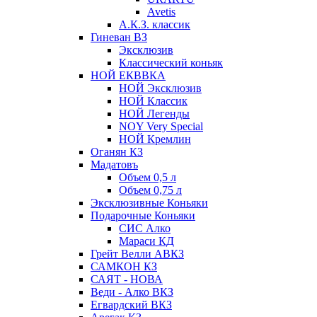
Avetis
А.К.З. классик
Гиневан ВЗ
Эксклюзив
Классический коньяк
НОЙ ЕКВВКА
НОЙ Эксклюзив
НОЙ Классик
НОЙ Легенды
NOY Very Speсial
НОЙ Кремлин
Оганян КЗ
Мадатовъ
Объем 0,5 л
Объем 0,75 л
Эксклюзивные Коньяки
Подарочные Коньяки
СИС Алко
Мараси КД
Грейт Велли АВКЗ
САМКОН КЗ
САЯТ - НОВА
Веди - Алко ВКЗ
Егвардский ВКЗ