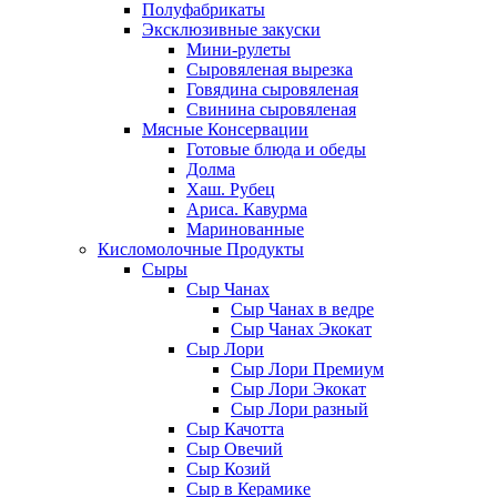
Полуфабрикаты
Эксклюзивные закуски
Мини-рулеты
Сыровяленая вырезка
Говядина сыровяленая
Свинина сыровяленая
Мясные Консервации
Готовые блюда и обеды
Долма
Хаш. Рубец
Ариса. Кавурма
Маринованные
Кисломолочные Продукты
Сыры
Сыр Чанах
Сыр Чанах в ведре
Сыр Чанах Экокат
Сыр Лори
Сыр Лори Премиум
Сыр Лори Экокат
Сыр Лори разный
Сыр Качотта
Сыр Овечий
Сыр Козий
Сыр в Керамике