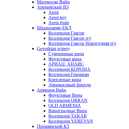
Матевосян Вайн
Аренийский ВЗ
Areni
Areni key
Areni fruits
Шахназарян ЕКД
Коллекция Гаясон
Коллекция Гаясон п/у
Коллекция Гаясон Новогодняя п/у
Gevorkian winery
Сувенирные вина
Фруктовые вина
АРИАЦ. АНАИС
Коллекция КОРОНА
Коллекция Геворкян
Крепленые вина
Абрикосовый Бренди
Армения Вайн
Фруктовые Вина
Коллекция ORRAN
OLD ARMENIA
Виноградные Вина
Коллекция TAKAR
Коллекция YEREVAN
Прошянский КЗ