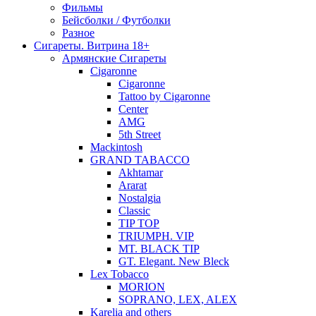
Фильмы
Бейсболки / Футболки
Разное
Сигареты. Витрина 18+
Армянские Сигареты
Cigaronne
Cigaronne
Tattoo by Cigaronne
Center
AMG
5th Street
Mackintosh
GRAND TABACCO
Akhtamar
Ararat
Nostalgia
Classic
TIP TOP
TRIUMPH. VIP
MT. BLACK TIP
GT. Elegant. New Bleck
Lex Tobacco
MORION
SOPRANO, LEX, ALEX
Karelia and others