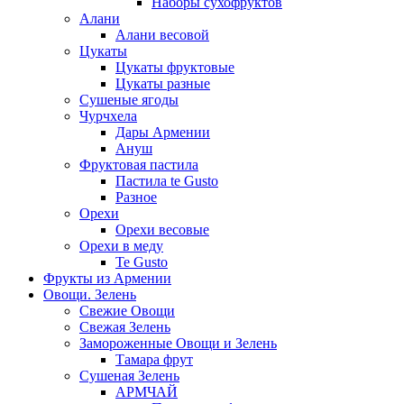
Наборы сухофруктов
Алани
Алани весовой
Цукаты
Цукаты фруктовые
Цукаты разные
Сушеные ягоды
Чурчхела
Дары Армении
Ануш
Фруктовая пастила
Пастила te Gusto
Разное
Орехи
Орехи весовые
Орехи в меду
Te Gusto
Фрукты из Армении
Овощи. Зелень
Свежие Овощи
Свежая Зелень
Замороженные Овощи и Зелень
Тамара фрут
Сушеная Зелень
АРМЧАЙ