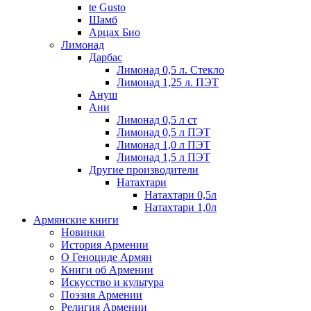
te Gusto
Шамб
Арцах Био
Лимонад
Дарбас
Лимонад 0,5 л. Стекло
Лимонад 1,25 л. ПЭТ
Ануш
Ани
Лимонад 0,5 л ст
Лимонад 0,5 л ПЭТ
Лимонад 1,0 л ПЭТ
Лимонад 1,5 л ПЭТ
Другие производители
Натахтари
Натахтари 0,5л
Натахтари 1,0л
Армянские книги
Новинки
История Армении
О Геноциде Армян
Книги об Армении
Иcкусство и культура
Поэзия Армении
Религия Армении