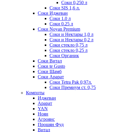
Соки 0,250 л
Соки SIS 1,6 л.
Соки Иджеван
Соки 1.0 л
Соки 0.25 л
Соки Noyan Premium
Соки и Нектары 1,0 л
Соки и Нектары 0,2 л
Соки стекло 0,75 л
Соки стекло 0,25 л
Соки Органик
Соки Витал
Соки te Gusto
Соки Шамб
Соки Арарат
Соки Tetra Pak 0,97л.
Соки Премиум ст. 0,75
Компоты
Иджеван
Арарат
YAN
Ноян
Агроянс
Прошян Фуд
Витал