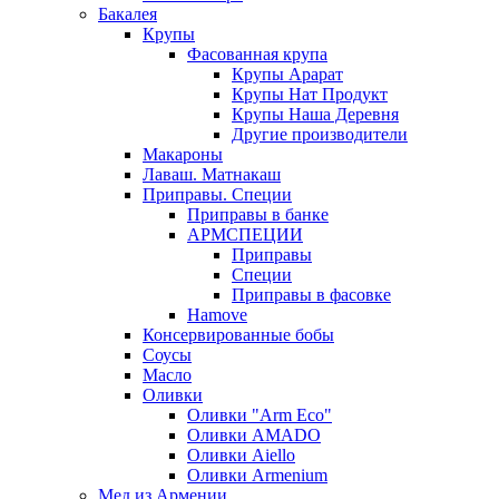
Бакалея
Крупы
Фасованная крупа
Крупы Арарат
Крупы Нат Продукт
Крупы Наша Деревня
Другие производители
Макароны
Лаваш. Матнакаш
Приправы. Специи
Приправы в банке
АРМСПЕЦИИ
Приправы
Специи
Приправы в фасовке
Hamove
Консервированные бобы
Соусы
Масло
Оливки
Оливки "Arm Eco"
Оливки AMADO
Оливки Aiello
Оливки Armenium
Мед из Армении