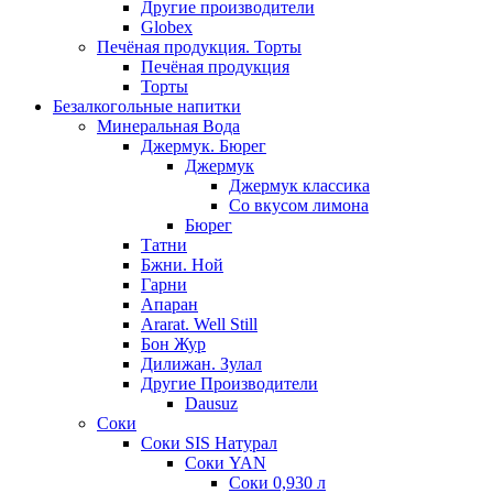
Другие производители
Globex
Печёная продукция. Торты
Печёная продукция
Торты
Безалкогольные напитки
Минеральная Вода
Джермук. Бюрег
Джермук
Джермук классика
Со вкусом лимона
Бюрег
Татни
Бжни. Ной
Гарни
Апаран
Ararat. Well Still
Бон Жур
Дилижан. Зулал
Другие Производители
Dausuz
Соки
Соки SIS Натурал
Соки YAN
Соки 0,930 л