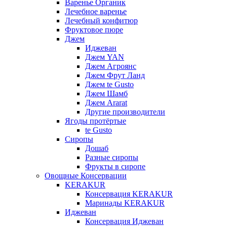
Варенье Органик
Лечебное варенье
Лечебный конфитюр
Фруктовое пюре
Джем
Иджеван
Джем YAN
Джем Агроянс
Джем Фрут Ланд
Джем te Gusto
Джем Шамб
Джем Ararat
Другие производители
Ягоды протёртые
te Gusto
Сиропы
Дошаб
Разные сиропы
Фрукты в сиропе
Овощные Консервации
KERAKUR
Консервация KERAKUR
Маринады KERAKUR
Иджеван
Консервация Иджеван