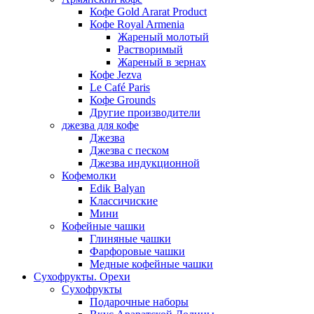
Кофе Gold Ararat Product
Кофе Royal Armenia
Жареный молотый
Растворимый
Жареный в зернах
Кофе Jezva
Le Café Paris
Кофе Grounds
Другие производители
джезва для кофе
Джезва
Джезва с песком
Джезва индукционной
Кофемолки
Edik Balyan
Классичиские
Мини
Кофейные чашки
Глиняные чашки
Фарфоровые чашки
Медные кофейные чашки
Сухофрукты. Орехи
Сухофрукты
Подарочные наборы