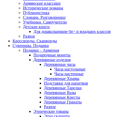
Армянские классики
Исторические романы
Публицистика
Словари. Разговорники
Учебники. Самоучители
Детские книги
Для дошкольников<br> и младших классов
Разное
Кроссворды. Сканворды
Сувениры. Подарки
Подарки – Армения
Подарочные монеты
Деревянные изделия
Деревянные часы
Часы настольные
Часы настенные
Деревянные Храмы
Подставки для напитков
Деревянные Тарелки
Деревянные Вазы
Деревянные Кресты
Деревянные Гранаты
Разное
Этнические товары
Этно скатерти