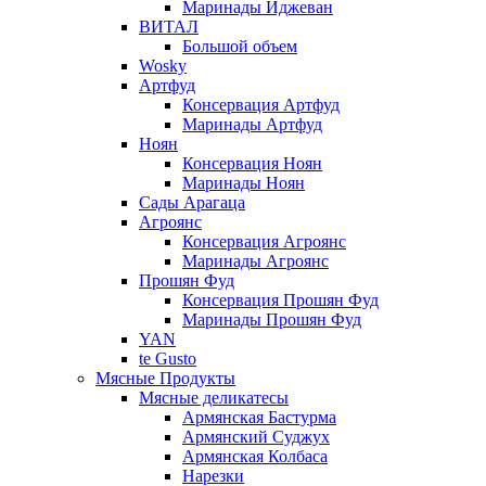
Маринады Иджеван
ВИТАЛ
Большой объем
Wosky
Артфуд
Консервация Артфуд
Маринады Артфуд
Ноян
Консервация Ноян
Маринады Ноян
Сады Арагаца
Агроянс
Консервация Агроянс
Маринады Агроянс
Прошян Фуд
Консервация Прошян Фуд
Маринады Прошян Фуд
YAN
te Gusto
Мясные Продукты
Мясные деликатесы
Армянская Бастурма
Армянский Суджух
Армянская Колбаса
Нарезки