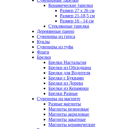
Сувенирные тарелки
Керамические тарелки
Размер 27 х 26 см
Размер 21-18,5 см
Размер 16 - 14 см
Стеклянные тарелки
Деревянные панно
Сувениры из гипса
Куклы
Сувениры из туфа
Флаги
Брелки
Брелки Настальгия
Брелки из Обсидиана
Брелки для Водителя
Брелки с Буквами
Брелки из Дерева
Брелки из Керамики
Брелки Разные
Сувениры на магните
Разные магниты
Магниты резиновые
Магниты акриловые
Магниты закатные
Магниты керамические