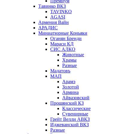
Премиум
Тавинко ВКЗ
TAVINKO
AGASI
Армения Вайн
АРАДИС
Миниатюрные Коньяки
Оганян Бренди
Мараси КД
СИС АЛКО
Животные
Храмы
Разные
Мадатовъ
МАП
Арамэ
Золотой
Армина
Айвазовский
Прошянский КЗ
Классические
Сувенирные
Грейт Велли АВКЗ
Иджеванский ВКЗ
Разные