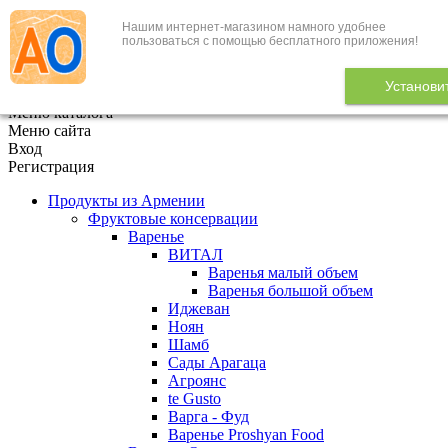
Нашим интернет-магазином намного удобнее
+7 (495) 646-888-1
пользоваться с помощью бесплатного приложения!
В корзине
0
товаров
Установи
x
Меню каталога
Меню сайта
Вход
Регистрация
Продукты из Армении
Фруктовые консервации
Варенье
ВИТАЛ
Варенья малый объем
Варенья большой объем
Иджеван
Ноян
Шамб
Сады Арагаца
Агроянс
te Gusto
Варга - Фуд
Варенье Proshyan Food