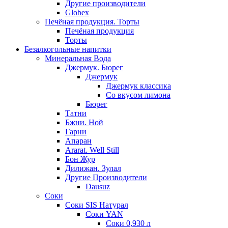
Другие производители
Globex
Печёная продукция. Торты
Печёная продукция
Торты
Безалкогольные напитки
Минеральная Вода
Джермук. Бюрег
Джермук
Джермук классика
Со вкусом лимона
Бюрег
Татни
Бжни. Ной
Гарни
Апаран
Ararat. Well Still
Бон Жур
Дилижан. Зулал
Другие Производители
Dausuz
Соки
Соки SIS Натурал
Соки YAN
Соки 0,930 л