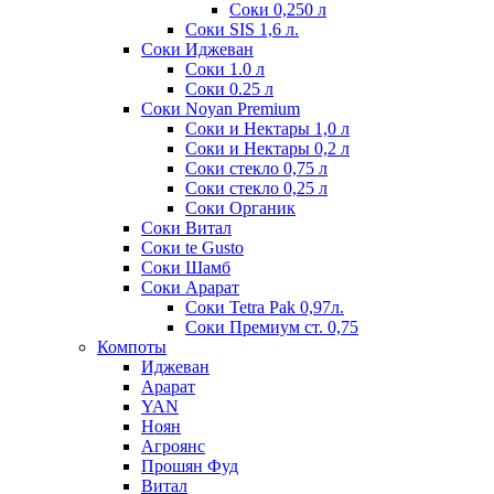
Соки 0,250 л
Соки SIS 1,6 л.
Соки Иджеван
Соки 1.0 л
Соки 0.25 л
Соки Noyan Premium
Соки и Нектары 1,0 л
Соки и Нектары 0,2 л
Соки стекло 0,75 л
Соки стекло 0,25 л
Соки Органик
Соки Витал
Соки te Gusto
Соки Шамб
Соки Арарат
Соки Tetra Pak 0,97л.
Соки Премиум ст. 0,75
Компоты
Иджеван
Арарат
YAN
Ноян
Агроянс
Прошян Фуд
Витал