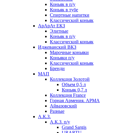
Коньяк в п/у
Коньяк в тубе
Спиртные напитки
Классический коньяк
АрАрАт ЕКЗ
Элитные
Коньяк в п/у
Классический коньяк
Иджеванский ВКЗ
Марочные коньяки
Коньяки п/у
Классический коньяк
Бренди
МАП
Коллекция Золотой
Объем 0,5 л
Коньяк 0,7 л
Коллекция France
Горная Армения. АРМА
Айвазовский
Разные
А.К.З.
А.К.З. п/у
Grand Sargis
URARTU