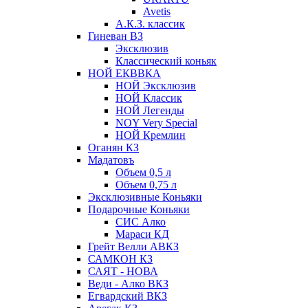
Avetis
А.К.З. классик
Гиневан ВЗ
Эксклюзив
Классический коньяк
НОЙ ЕКВВКА
НОЙ Эксклюзив
НОЙ Классик
НОЙ Легенды
NOY Very Speсial
НОЙ Кремлин
Оганян КЗ
Мадатовъ
Объем 0,5 л
Объем 0,75 л
Эксклюзивные Коньяки
Подарочные Коньяки
СИС Алко
Мараси КД
Грейт Велли АВКЗ
САМКОН КЗ
САЯТ - НОВА
Веди - Алко ВКЗ
Егвардский ВКЗ