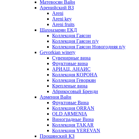
Матевосян Вайн
Аренийский ВЗ
Areni
Areni key
Areni fruits
Шахназарян ЕКД
Коллекция Гаясон
Коллекция Гаясон п/у
Коллекция Гаясон Новогодняя п/у
Gevorkian winery
Сувенирные вина
Фруктовые вина
АРИАЦ. АНАИС
Коллекция КОРОНА
Коллекция Геворкян
Крепленые вина
Абрикосовый Бренди
Армения Вайн
Фруктовые Вина
Коллекция ORRAN
OLD ARMENIA
Виноградные Вина
Коллекция TAKAR
Коллекция YEREVAN
Прошянский КЗ