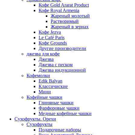
Кофе Gold Ararat Product
Кофе Royal Armenia
Жареный молотый
Растворимый
Жареный в зернах
Кофе Jezva
Le Café Paris
Кофе Grounds
Другие производители
джезва для кофе
Джезва
Джезва с песком
Джезва индукционной
Кофемолки
Edik Balyan
Классичиские
Мини
Кофейные чашки
Глиняные чашки
Фарфоровые чашки
Медные кофейные чашки
Сухофрукты. Орехи
Сухофрукты
Подарочные наборы