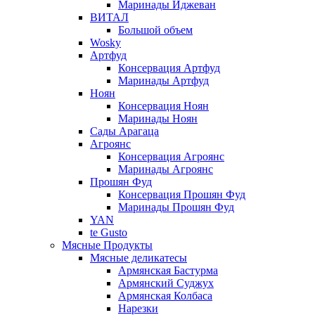
Маринады Иджеван
ВИТАЛ
Большой объем
Wosky
Артфуд
Консервация Артфуд
Маринады Артфуд
Ноян
Консервация Ноян
Маринады Ноян
Сады Арагаца
Агроянс
Консервация Агроянс
Маринады Агроянс
Прошян Фуд
Консервация Прошян Фуд
Маринады Прошян Фуд
YAN
te Gusto
Мясные Продукты
Мясные деликатесы
Армянская Бастурма
Армянский Суджух
Армянская Колбаса
Нарезки