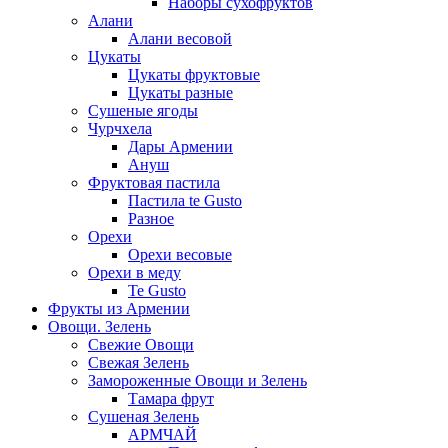
Наборы сухофруктов
Алани
Алани весовой
Цукаты
Цукаты фруктовые
Цукаты разные
Сушеные ягоды
Чурчхела
Дары Армении
Ануш
Фруктовая пастила
Пастила te Gusto
Разное
Орехи
Орехи весовые
Орехи в меду
Te Gusto
Фрукты из Армении
Овощи. Зелень
Свежие Овощи
Свежая Зелень
Замороженные Овощи и Зелень
Тамара фрут
Сушеная Зелень
АРМЧАЙ