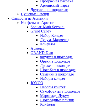
Прозрачная фасовка
Армянский Тараз
Другие производители
Сушеные Овощи
Сладости из Армении
Конфеты из Армении
Sonuar. Mark Sevouni
Grand Candy
Набор Конфет
Лукум. Мармелад
Конфеты
Арколад
GRAND Dian
Фрукты в шоколаде
Орехи в шоколаде
Драже в шоколаде
ШокоХит в шоколаде
Семечки в шоколаде
Наборы конфет
JOYCO
Наборы конфет
Сухофрукты в шоколаде
Мармелад. Лукум
Шоколадные плитки
Конфеты