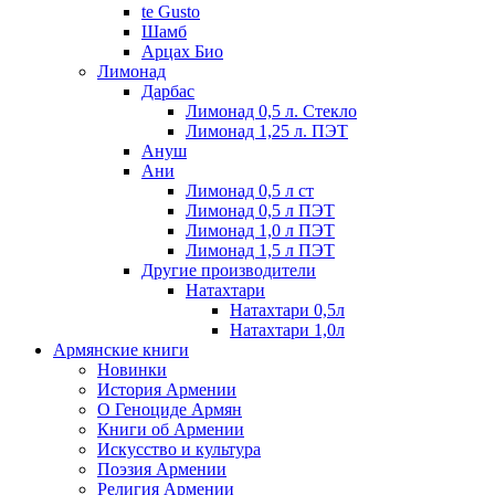
te Gusto
Шамб
Арцах Био
Лимонад
Дарбас
Лимонад 0,5 л. Стекло
Лимонад 1,25 л. ПЭТ
Ануш
Ани
Лимонад 0,5 л ст
Лимонад 0,5 л ПЭТ
Лимонад 1,0 л ПЭТ
Лимонад 1,5 л ПЭТ
Другие производители
Натахтари
Натахтари 0,5л
Натахтари 1,0л
Армянские книги
Новинки
История Армении
О Геноциде Армян
Книги об Армении
Иcкусство и культура
Поэзия Армении
Религия Армении