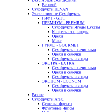
Вкус Араратской Долины
Весовой
Сухофрукты IJEVAN
Эксклюзивные Сухофрукты
ГИФТ - GIFT
ПРЕМИУМ - PREMIUM
Сухофрукты Ягоды Цукаты
Конфеты от природы
Орехи
Микс
ГУРМЭ - GOURMET
Сухофрукты с начинками
Орехи и семечки
Сухофрукты и ягоды
ЭКСТРА - EXTRA
Сухофрукты с начинками
Орехи и семечки
Сухофрукты и ягоды
ЭКОНОМ - ECONOM
Сухофрукты и ягоды
Орехи и семечки
Разное
Сухофрукты Aregi
Сушеные фрукты
Фруктовые Чипсы