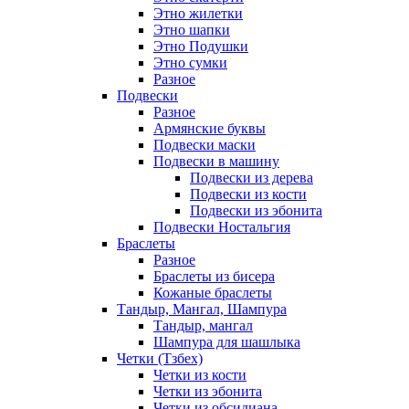
Этно жилетки
Этно шапки
Этно Подушки
Этно сумки
Разное
Подвески
Разное
Армянские буквы
Подвески маски
Подвески в машину
Подвески из дерева
Подвески из кости
Подвески из эбонита
Подвески Ностальгия
Браслеты
Разное
Браслеты из бисера
Кожаные браслеты
Тандыр, Мангал, Шампура
Тандыр, мангал
Шампура для шашлыка
Четки (Тзбех)
Четки из кости
Четки из эбонита
Четки из обсидиана