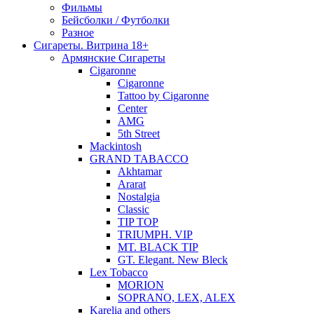
Фильмы
Бейсболки / Футболки
Разное
Сигареты. Витрина 18+
Армянские Сигареты
Cigaronne
Cigaronne
Tattoo by Cigaronne
Center
AMG
5th Street
Mackintosh
GRAND TABACCO
Akhtamar
Ararat
Nostalgia
Classic
TIP TOP
TRIUMPH. VIP
MT. BLACK TIP
GT. Elegant. New Bleck
Lex Tobacco
MORION
SOPRANO, LEX, ALEX
Karelia and others