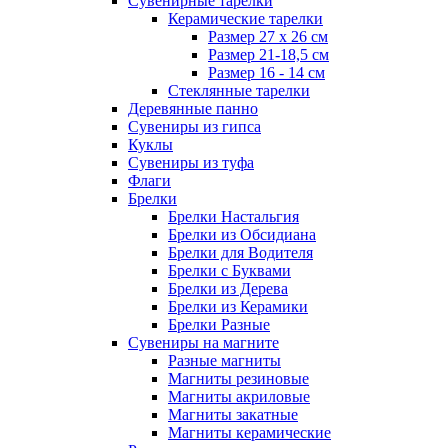
Сувенирные тарелки
Керамические тарелки
Размер 27 х 26 см
Размер 21-18,5 см
Размер 16 - 14 см
Стеклянные тарелки
Деревянные панно
Сувениры из гипса
Куклы
Сувениры из туфа
Флаги
Брелки
Брелки Настальгия
Брелки из Обсидиана
Брелки для Водителя
Брелки с Буквами
Брелки из Дерева
Брелки из Керамики
Брелки Разные
Сувениры на магните
Разные магниты
Магниты резиновые
Магниты акриловые
Магниты закатные
Магниты керамические