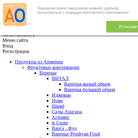
Нашим интернет-магазином намного удобнее
+7 (495) 646-888-1
пользоваться с помощью бесплатного приложения!
В корзине
0
товаров
Установи
x
Меню каталога
Меню сайта
Вход
Регистрация
Продукты из Армении
Фруктовые консервации
Варенье
ВИТАЛ
Варенья малый объем
Варенья большой объем
Иджеван
Ноян
Шамб
Сады Арагаца
Агроянс
te Gusto
Варга - Фуд
Варенье Proshyan Food