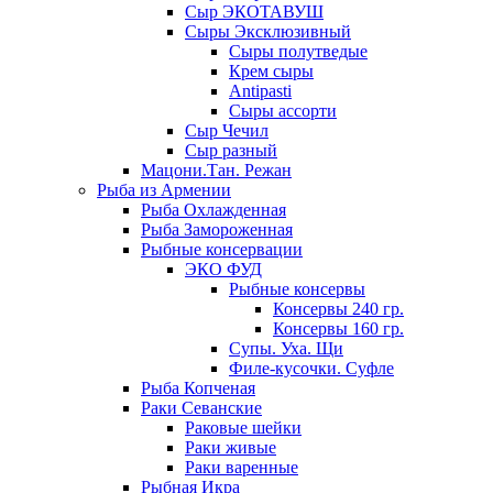
Сыр ЭКОТАВУШ
Сыры Эксклюзивный
Сыры полутведые
Крем сыры
Antipasti
Сыры ассорти
Сыр Чечил
Сыр разный
Мацони.Тан. Режан
Рыба из Армении
Рыба Охлажденная
Рыба Замороженная
Рыбные консервации
ЭКО ФУД
Рыбные консервы
Консервы 240 гр.
Консервы 160 гр.
Супы. Уха. Щи
Филе-кусочки. Суфле
Рыба Копченая
Раки Севанские
Раковые шейки
Раки живые
Раки варенные
Рыбная Икра