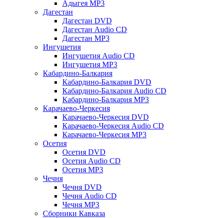
Адыгея MP3
Дагестан
Дагестан DVD
Дагестан Audio CD
Дагестан MP3
Ингушетия
Ингушетия Audio CD
Ингушетия MP3
Кабардино-Балкария
Кабардино-Балкария DVD
Кабардино-Балкария Audio CD
Кабардино-Балкария MP3
Карачаево-Черкесия
Карачаево-Черкесия DVD
Карачаево-Черкесия Audio CD
Карачаево-Черкесия MP3
Осетия
Осетия DVD
Осетия Audio CD
Осетия MP3
Чечня
Чечня DVD
Чечня Audio CD
Чечня MP3
Сборники Кавказа