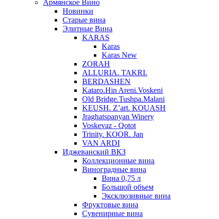
Армянское Вино
Новинки
Старые вина
Элитные Вина
KARAS
Karas
Karas New
ZORAH
ALLURIA. TAKRI.
BERDASHEN
Kataro.Hin Areni.Voskeni
Old Bridge.Tushpa.Malani
KEUSH. Z’art. KOUASH
Jraghatspanyan Winery
Voskevaz - Qotot
Trinity. KOOR. Jan
VAN ARDI
Иджеванский ВКЗ
Коллекционные вина
Виноградные вина
Вина 0,75 л
Большой объем
Эксклюзивные вина
Фруктовые вина
Cувенирные вина