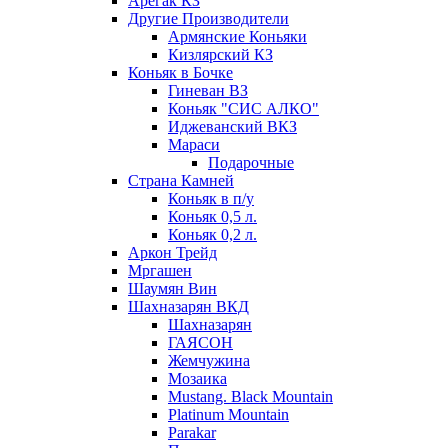
Арегак КЗ
Другие Производители
Армянские Коньяки
Кизлярский КЗ
Коньяк в Бочке
Гиневан ВЗ
Коньяк "СИС АЛКО"
Иджеванский ВКЗ
Мараси
Подарочные
Страна Камней
Коньяк в п/у
Коньяк 0,5 л.
Коньяк 0,2 л.
Аркон Трейд
Мргашен
Шаумян Вин
Шахназарян ВКД
Шахназарян
ГАЯСОН
Жемчужина
Мозаика
Mustang. Black Mountain
Platinum Mountain
Parakar