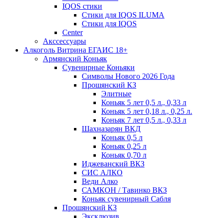
IQOS стики
Стики для IQOS ILUMA
Стики для IQOS
Сenter
Акссессуары
Алкоголь Витрина ЕГАИС 18+
Армянский Коньяк
Сувенирные Коньяки
Символы Нового 2026 Года
Прошянский КЗ
Элитные
Коньяк 5 лет 0,5 л., 0,33 л
Коньяк 5 лет 0,18 л., 0,25 л.
Коньяк 7 лет 0,5 л., 0,33 л
Шахназарян ВКД
Коньяк 0,5 л
Коньяк 0,25 л
Коньяк 0,70 л
Иджеванский ВКЗ
СИС АЛКО
Веди Алко
САМКОН / Тавинко ВКЗ
Коньяк сувенирный Сабля
Прошянский КЗ
Эксклюзив