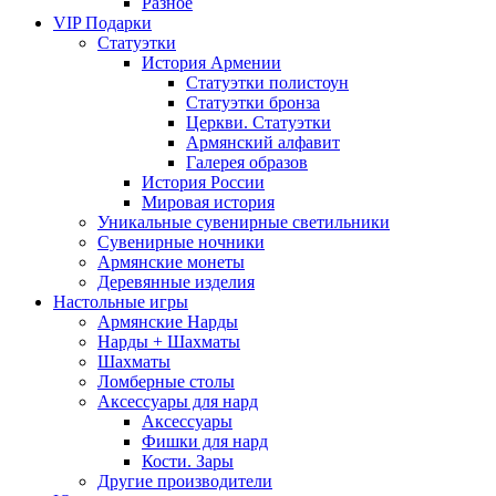
Разное
VIP Подарки
Статуэтки
История Армении
Статуэтки полистоун
Статуэтки бронза
Церкви. Статуэтки
Армянский алфавит
Галерея образов
История России
Мировая история
Уникальные сувенирные светильники
Сувенирные ночники
Армянские монеты
Деревянные изделия
Настольные игры
Армянские Нарды
Нарды + Шахматы
Шахматы
Ломберные столы
Аксессуары для нард
Аксессуары
Фишки для нард
Кости. Зары
Другие производители