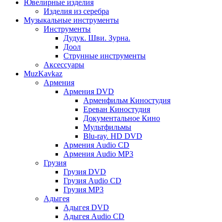
Ювелирные изделия
Изделия из серебра
Музыкальные инструменты
Инструменты
Дудук. Шви. Зурна.
Доол
Струнные инструменты
Аксессуары
MuzKavkaz
Армения
Армения DVD
Арменфильм Киностудия
Ереван Киностудия
Документальное Кино
Мультфильмы
Blu-ray. HD DVD
Армения Audio CD
Армения Audio MP3
Грузия
Грузия DVD
Грузия Audio CD
Грузия MP3
Адыгея
Адыгея DVD
Адыгея Audio CD