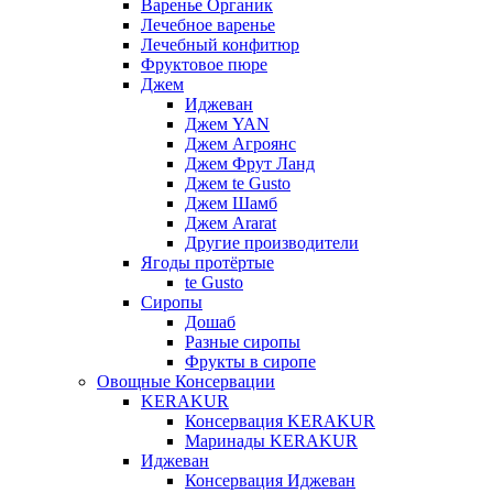
Варенье Органик
Лечебное варенье
Лечебный конфитюр
Фруктовое пюре
Джем
Иджеван
Джем YAN
Джем Агроянс
Джем Фрут Ланд
Джем te Gusto
Джем Шамб
Джем Ararat
Другие производители
Ягоды протёртые
te Gusto
Сиропы
Дошаб
Разные сиропы
Фрукты в сиропе
Овощные Консервации
KERAKUR
Консервация KERAKUR
Маринады KERAKUR
Иджеван
Консервация Иджеван