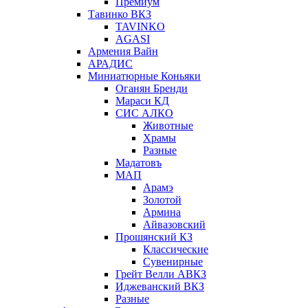
Премиум
Тавинко ВКЗ
TAVINKO
AGASI
Армения Вайн
АРАДИС
Миниатюрные Коньяки
Оганян Бренди
Мараси КД
СИС АЛКО
Животные
Храмы
Разные
Мадатовъ
МАП
Арамэ
Золотой
Армина
Айвазовский
Прошянский КЗ
Классические
Сувенирные
Грейт Велли АВКЗ
Иджеванский ВКЗ
Разные