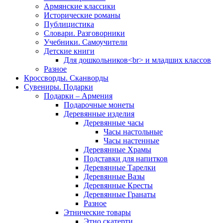
Армянские классики
Исторические романы
Публицистика
Словари. Разговорники
Учебники. Самоучители
Детские книги
Для дошкольников<br> и младших классов
Разное
Кроссворды. Сканворды
Сувениры. Подарки
Подарки – Армения
Подарочные монеты
Деревянные изделия
Деревянные часы
Часы настольные
Часы настенные
Деревянные Храмы
Подставки для напитков
Деревянные Тарелки
Деревянные Вазы
Деревянные Кресты
Деревянные Гранаты
Разное
Этнические товары
Этно скатерти