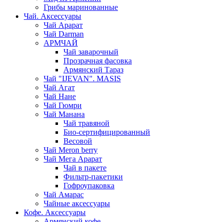
Грибы маринованные
Чай. Аксессуары
Чай Арарат
Чай Darman
АРМЧАЙ
Чай заварочный
Прозрачная фасовка
Армянский Тараз
Чай "IJEVAN". MASIS
Чай Агат
Чай Нане
Чай Гюмри
Чай Манана
Чай травяной
Био-сертифицированный
Весовой
Чай Meron berry
Чай Мега Арарат
Чай в пакете
Фильтр-пакетики
Гофроупаковка
Чай Амарас
Чайные аксессуары
Кофе. Аксессуары
Армянский кофе