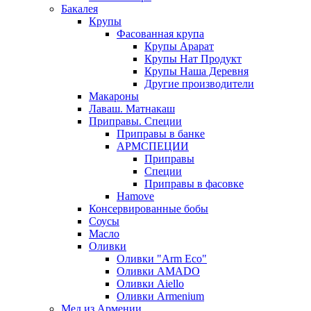
Бакалея
Крупы
Фасованная крупа
Крупы Арарат
Крупы Нат Продукт
Крупы Наша Деревня
Другие производители
Макароны
Лаваш. Матнакаш
Приправы. Специи
Приправы в банке
АРМСПЕЦИИ
Приправы
Специи
Приправы в фасовке
Hamove
Консервированные бобы
Соусы
Масло
Оливки
Оливки "Arm Eco"
Оливки AMADO
Оливки Aiello
Оливки Armenium
Мед из Армении