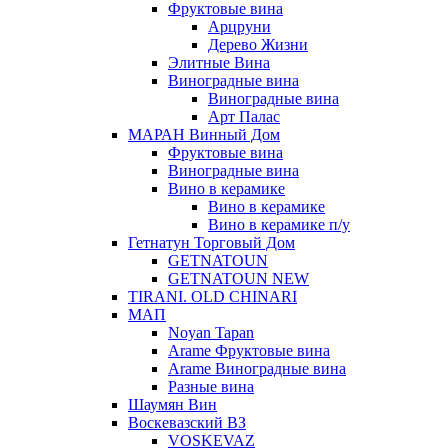
Фруктовые вина
Арцруни
Дерево Жизни
Элитные Вина
Виноградные вина
Виноградные вина
Арт Палас
МАРАН Винный Дом
Фруктовые вина
Виноградные вина
Вино в керамике
Вино в керамике
Вино в керамике п/у
Гетнатун Торговый Дом
GETNATOUN
GETNATOUN NEW
TIRANI. OLD CHINARI
МАП
Noyan Tapan
Arame Фруктовые вина
Arame Виноградные вина
Разные вина
Шаумян Вин
Воскевазский ВЗ
VOSKEVAZ