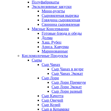
Полуфабрикаты
Эксклюзивные закуски
Мини-рулеты
Сыровяленая вырезка
Говядина сыровяленая
Свинина сыровяленая
Мясные Консервации
Готовые блюда и обеды
Долма
Хаш. Рубец
Ариса. Кавурма
Маринованные
Кисломолочные Продукты
Сыры
Сыр Чанах
Сыр Чанах в ведре
Сыр Чанах Экокат
Сыр Лори
Сыр Лори Премиум
Сыр Лори Экокат
Сыр Лори разный
Сыр Качотта
Сыр Овечий
Сыр Козий
Сыр в Керамике