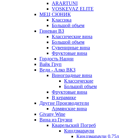
ARARTUNI
VOSKEVAZ ELITE
МЕЦ СЮНИК
Классика
Большой объем
Гиневан ВЗ
Классические вина
Большой объем
Сувенирные вина
Фруктовые вина
Гордость Нации
Вайк Груп
Веди - Алко ВКЗ
Виноградные вина
Классические
Большой объем
Фруктовые вина
В керамике
Другие Производители
Армянские вина
Givany Wine
Вина из Грузии
Кварельский Погреб
Киндзмараули
Киндзмараули 0,75л