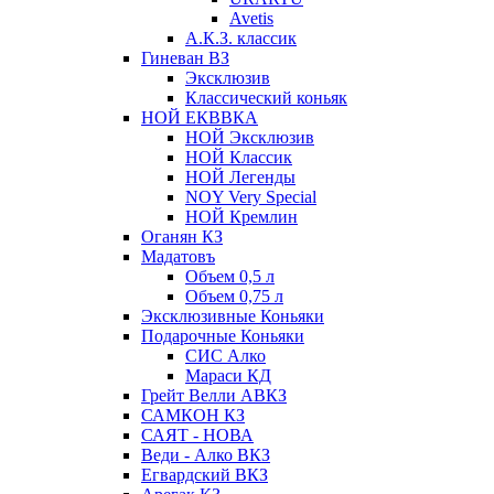
Avetis
А.К.З. классик
Гиневан ВЗ
Эксклюзив
Классический коньяк
НОЙ ЕКВВКА
НОЙ Эксклюзив
НОЙ Классик
НОЙ Легенды
NOY Very Speсial
НОЙ Кремлин
Оганян КЗ
Мадатовъ
Объем 0,5 л
Объем 0,75 л
Эксклюзивные Коньяки
Подарочные Коньяки
СИС Алко
Мараси КД
Грейт Велли АВКЗ
САМКОН КЗ
САЯТ - НОВА
Веди - Алко ВКЗ
Егвардский ВКЗ