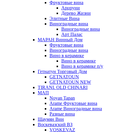
Фруктовые вина
Арцруни
Дерево Жизни
Элитные Вина
Виноградные вина
Виноградные вина
Арт Палас
МАРАН Винный Дом
Фруктовые вина
Виноградные вина
Вино в керамике
Вино в керамике
Вино в керамике п/у
Гетнатун Торговый Дом
GETNATOUN
GETNATOUN NEW
TIRANI. OLD CHINARI
МАП
Noyan Tapan
Arame Фруктовые вина
Arame Виноградные вина
Разные вина
Шаумян Вин
Воскевазский ВЗ
VOSKEVAZ