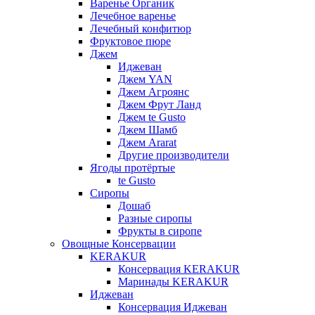
Варенье Органик
Лечебное варенье
Лечебный конфитюр
Фруктовое пюре
Джем
Иджеван
Джем YAN
Джем Агроянс
Джем Фрут Ланд
Джем te Gusto
Джем Шамб
Джем Ararat
Другие производители
Ягоды протёртые
te Gusto
Сиропы
Дошаб
Разные сиропы
Фрукты в сиропе
Овощные Консервации
KERAKUR
Консервация KERAKUR
Маринады KERAKUR
Иджеван
Консервация Иджеван