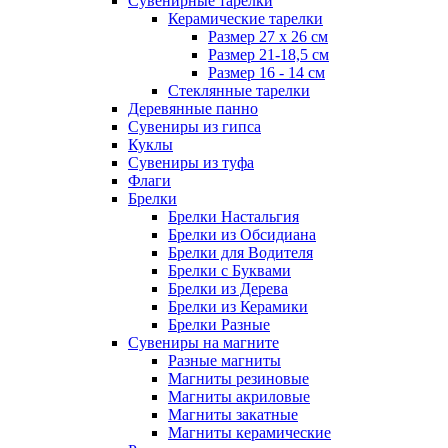
Сувенирные тарелки
Керамические тарелки
Размер 27 х 26 см
Размер 21-18,5 см
Размер 16 - 14 см
Стеклянные тарелки
Деревянные панно
Сувениры из гипса
Куклы
Сувениры из туфа
Флаги
Брелки
Брелки Настальгия
Брелки из Обсидиана
Брелки для Водителя
Брелки с Буквами
Брелки из Дерева
Брелки из Керамики
Брелки Разные
Сувениры на магните
Разные магниты
Магниты резиновые
Магниты акриловые
Магниты закатные
Магниты керамические