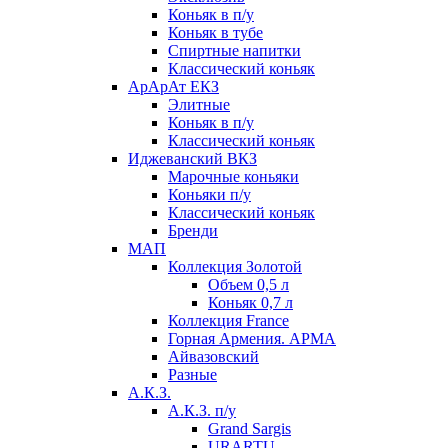
Коньяк в п/у
Коньяк в тубе
Спиртные напитки
Классический коньяк
АрАрАт ЕКЗ
Элитные
Коньяк в п/у
Классический коньяк
Иджеванский ВКЗ
Марочные коньяки
Коньяки п/у
Классический коньяк
Бренди
МАП
Коллекция Золотой
Объем 0,5 л
Коньяк 0,7 л
Коллекция France
Горная Армения. АРМА
Айвазовский
Разные
А.К.З.
А.К.З. п/у
Grand Sargis
URARTU