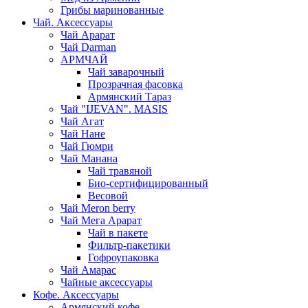
Грибы маринованные
Чай. Аксессуары
Чай Арарат
Чай Darman
АРМЧАЙ
Чай заварочный
Прозрачная фасовка
Армянский Тараз
Чай "IJEVAN". MASIS
Чай Агат
Чай Нане
Чай Гюмри
Чай Манана
Чай травяной
Био-сертифицированный
Весовой
Чай Meron berry
Чай Мега Арарат
Чай в пакете
Фильтр-пакетики
Гофроупаковка
Чай Амарас
Чайные аксессуары
Кофе. Аксессуары
Армянский кофе