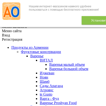
Нашим интернет-магазином намного удобнее
+7 (495) 646-888-1
пользоваться с помощью бесплатного приложения!
В корзине
0
товаров
Установи
x
Меню каталога
Меню сайта
Вход
Регистрация
Продукты из Армении
Фруктовые консервации
Варенье
ВИТАЛ
Варенья малый объем
Варенья большой объем
Иджеван
Ноян
Шамб
Сады Арагаца
Агроянс
te Gusto
Варга - Фуд
Варенье Proshyan Food