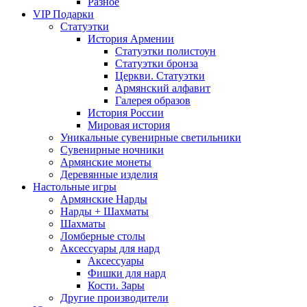
Разное
VIP Подарки
Статуэтки
История Армении
Статуэтки полистоун
Статуэтки бронза
Церкви. Статуэтки
Армянский алфавит
Галерея образов
История России
Мировая история
Уникальные сувенирные светильники
Сувенирные ночники
Армянские монеты
Деревянные изделия
Настольные игры
Армянские Нарды
Нарды + Шахматы
Шахматы
Ломберные столы
Аксессуары для нард
Аксессуары
Фишки для нард
Кости. Зары
Другие производители