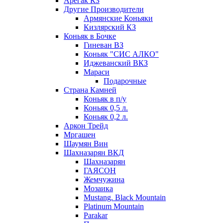
Арегак КЗ
Другие Производители
Армянские Коньяки
Кизлярский КЗ
Коньяк в Бочке
Гиневан ВЗ
Коньяк "СИС АЛКО"
Иджеванский ВКЗ
Мараси
Подарочные
Страна Камней
Коньяк в п/у
Коньяк 0,5 л.
Коньяк 0,2 л.
Аркон Трейд
Мргашен
Шаумян Вин
Шахназарян ВКД
Шахназарян
ГАЯСОН
Жемчужина
Мозаика
Mustang. Black Mountain
Platinum Mountain
Parakar