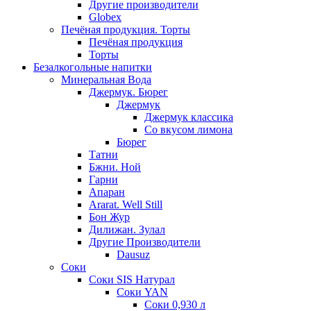
Другие производители
Globex
Печёная продукция. Торты
Печёная продукция
Торты
Безалкогольные напитки
Минеральная Вода
Джермук. Бюрег
Джермук
Джермук классика
Со вкусом лимона
Бюрег
Татни
Бжни. Ной
Гарни
Апаран
Ararat. Well Still
Бон Жур
Дилижан. Зулал
Другие Производители
Dausuz
Соки
Соки SIS Натурал
Соки YAN
Соки 0,930 л