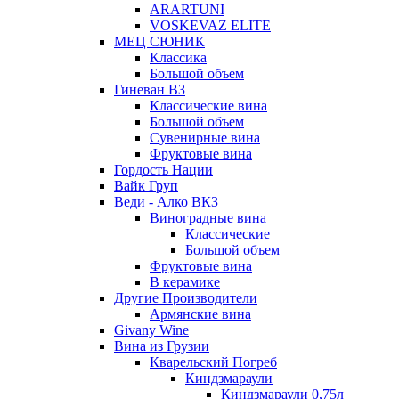
ARARTUNI
VOSKEVAZ ELITE
МЕЦ СЮНИК
Классика
Большой объем
Гиневан ВЗ
Классические вина
Большой объем
Сувенирные вина
Фруктовые вина
Гордость Нации
Вайк Груп
Веди - Алко ВКЗ
Виноградные вина
Классические
Большой объем
Фруктовые вина
В керамике
Другие Производители
Армянские вина
Givany Wine
Вина из Грузии
Кварельский Погреб
Киндзмараули
Киндзмараули 0,75л