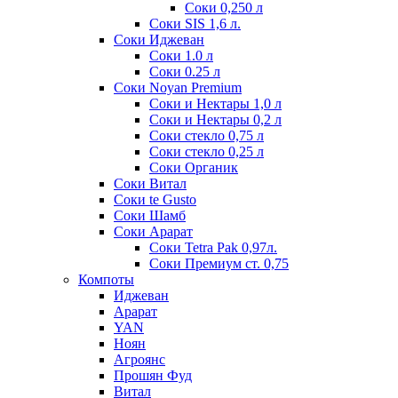
Соки 0,250 л
Соки SIS 1,6 л.
Соки Иджеван
Соки 1.0 л
Соки 0.25 л
Соки Noyan Premium
Соки и Нектары 1,0 л
Соки и Нектары 0,2 л
Соки стекло 0,75 л
Соки стекло 0,25 л
Соки Органик
Соки Витал
Соки te Gusto
Соки Шамб
Соки Арарат
Соки Tetra Pak 0,97л.
Соки Премиум ст. 0,75
Компоты
Иджеван
Арарат
YAN
Ноян
Агроянс
Прошян Фуд
Витал