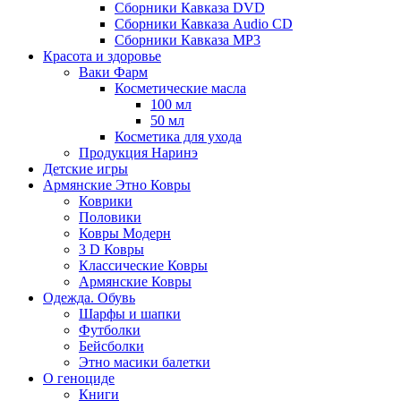
Сборники Кавказа DVD
Сборники Кавказа Audio CD
Сборники Кавказа MP3
Красота и здоровье
Ваки Фарм
Косметические масла
100 мл
50 мл
Косметика для ухода
Продукция Наринэ
Детские игры
Армянские Этно Ковры
Коврики
Половики
Ковры Модерн
3 D Ковры
Классические Ковры
Армянские Ковры
Одежда. Обувь
Шарфы и шапки
Футболки
Бейсболки
Этно масики балетки
О геноциде
Книги