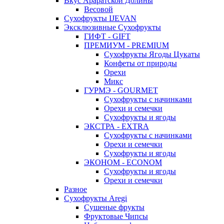
Вкус Араратской Долины
Весовой
Сухофрукты IJEVAN
Эксклюзивные Сухофрукты
ГИФТ - GIFT
ПРЕМИУМ - PREMIUM
Сухофрукты Ягоды Цукаты
Конфеты от природы
Орехи
Микс
ГУРМЭ - GOURMET
Сухофрукты с начинками
Орехи и семечки
Сухофрукты и ягоды
ЭКСТРА - EXTRA
Сухофрукты с начинками
Орехи и семечки
Сухофрукты и ягоды
ЭКОНОМ - ECONOM
Сухофрукты и ягоды
Орехи и семечки
Разное
Сухофрукты Aregi
Сушеные фрукты
Фруктовые Чипсы