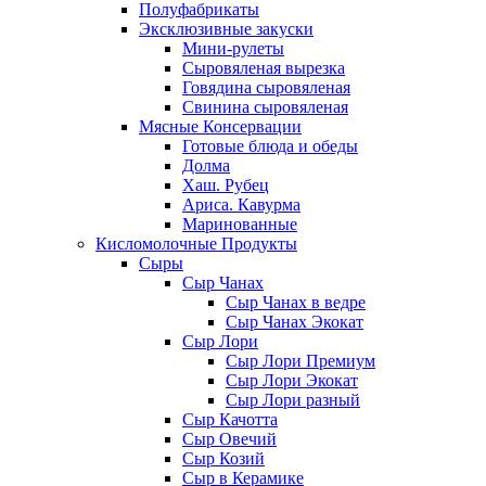
Полуфабрикаты
Эксклюзивные закуски
Мини-рулеты
Сыровяленая вырезка
Говядина сыровяленая
Свинина сыровяленая
Мясные Консервации
Готовые блюда и обеды
Долма
Хаш. Рубец
Ариса. Кавурма
Маринованные
Кисломолочные Продукты
Сыры
Сыр Чанах
Сыр Чанах в ведре
Сыр Чанах Экокат
Сыр Лори
Сыр Лори Премиум
Сыр Лори Экокат
Сыр Лори разный
Сыр Качотта
Сыр Овечий
Сыр Козий
Сыр в Керамике