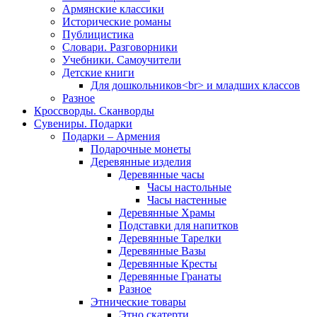
Армянские классики
Исторические романы
Публицистика
Словари. Разговорники
Учебники. Самоучители
Детские книги
Для дошкольников<br> и младших классов
Разное
Кроссворды. Сканворды
Сувениры. Подарки
Подарки – Армения
Подарочные монеты
Деревянные изделия
Деревянные часы
Часы настольные
Часы настенные
Деревянные Храмы
Подставки для напитков
Деревянные Тарелки
Деревянные Вазы
Деревянные Кресты
Деревянные Гранаты
Разное
Этнические товары
Этно скатерти