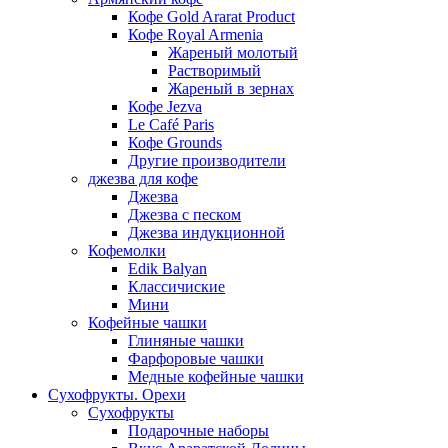
Кофе Gold Ararat Product
Кофе Royal Armenia
Жареный молотый
Растворимый
Жареный в зернах
Кофе Jezva
Le Café Paris
Кофе Grounds
Другие производители
джезва для кофе
Джезва
Джезва с песком
Джезва индукционной
Кофемолки
Edik Balyan
Классичиские
Мини
Кофейные чашки
Глиняные чашки
Фарфоровые чашки
Медные кофейные чашки
Сухофрукты. Орехи
Сухофрукты
Подарочные наборы