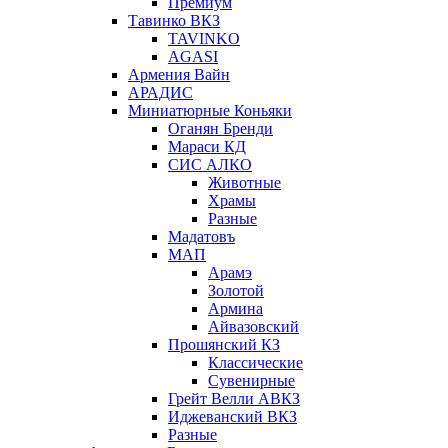
Премиум
Тавинко ВКЗ
TAVINKO
AGASI
Армения Вайн
АРАДИС
Миниатюрные Коньяки
Оганян Бренди
Мараси КД
СИС АЛКО
Животные
Храмы
Разные
Мадатовъ
МАП
Арамэ
Золотой
Армина
Айвазовский
Прошянский КЗ
Классические
Сувенирные
Грейт Велли АВКЗ
Иджеванский ВКЗ
Разные