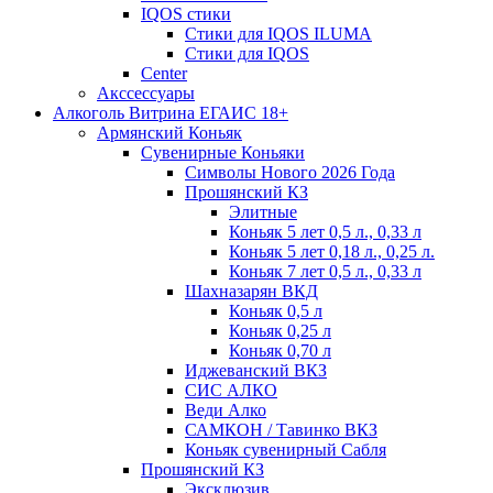
IQOS стики
Стики для IQOS ILUMA
Стики для IQOS
Сenter
Акссессуары
Алкоголь Витрина ЕГАИС 18+
Армянский Коньяк
Сувенирные Коньяки
Символы Нового 2026 Года
Прошянский КЗ
Элитные
Коньяк 5 лет 0,5 л., 0,33 л
Коньяк 5 лет 0,18 л., 0,25 л.
Коньяк 7 лет 0,5 л., 0,33 л
Шахназарян ВКД
Коньяк 0,5 л
Коньяк 0,25 л
Коньяк 0,70 л
Иджеванский ВКЗ
СИС АЛКО
Веди Алко
САМКОН / Тавинко ВКЗ
Коньяк сувенирный Сабля
Прошянский КЗ
Эксклюзив