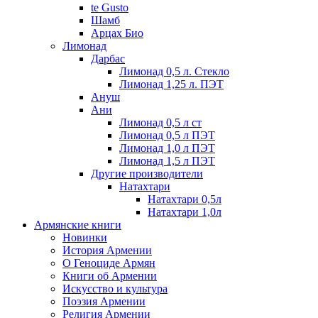
te Gusto
Шамб
Арцах Био
Лимонад
Дарбас
Лимонад 0,5 л. Стекло
Лимонад 1,25 л. ПЭТ
Ануш
Ани
Лимонад 0,5 л ст
Лимонад 0,5 л ПЭТ
Лимонад 1,0 л ПЭТ
Лимонад 1,5 л ПЭТ
Другие производители
Натахтари
Натахтари 0,5л
Натахтари 1,0л
Армянские книги
Новинки
История Армении
О Геноциде Армян
Книги об Армении
Иcкусство и культура
Поэзия Армении
Религия Армении