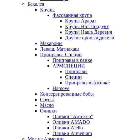
Бакалея
Крупы
Фасованная крупа
Крупы Арарат
Крупы Нат Продукт
Крупы Наша Деревня
Другие производители
Макароны
Лаваш. Матнакаш
Приправы. Специи
Приправы в банке
АРМСПЕЦИИ
Приправы
Специи
Приправы в фасовке
Hamove
Консервированные бобы
Соусы
Масло
Оливки
Оливки "Arm Eco"
Оливки AMADO
Оливки Aiello
Оливки Armenium
Мед из Армении