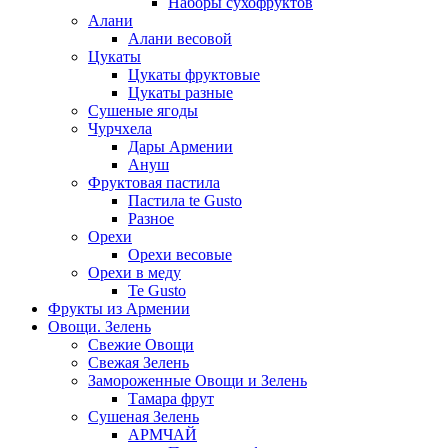
Наборы сухофруктов
Алани
Алани весовой
Цукаты
Цукаты фруктовые
Цукаты разные
Сушеные ягоды
Чурчхела
Дары Армении
Ануш
Фруктовая пастила
Пастила te Gusto
Разное
Орехи
Орехи весовые
Орехи в меду
Te Gusto
Фрукты из Армении
Овощи. Зелень
Свежие Овощи
Свежая Зелень
Замороженные Овощи и Зелень
Тамара фрут
Сушеная Зелень
АРМЧАЙ