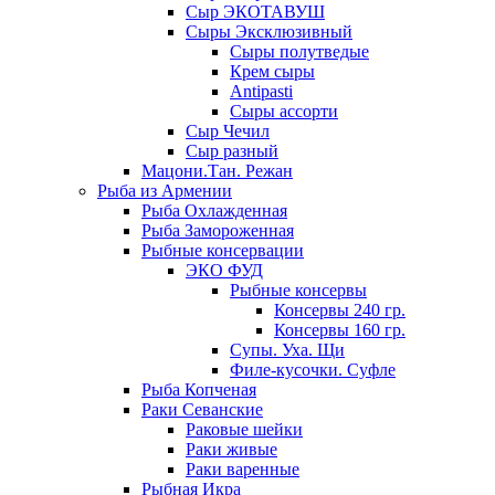
Сыр ЭКОТАВУШ
Сыры Эксклюзивный
Сыры полутведые
Крем сыры
Antipasti
Сыры ассорти
Сыр Чечил
Сыр разный
Мацони.Тан. Режан
Рыба из Армении
Рыба Охлажденная
Рыба Замороженная
Рыбные консервации
ЭКО ФУД
Рыбные консервы
Консервы 240 гр.
Консервы 160 гр.
Супы. Уха. Щи
Филе-кусочки. Суфле
Рыба Копченая
Раки Севанские
Раковые шейки
Раки живые
Раки варенные
Рыбная Икра