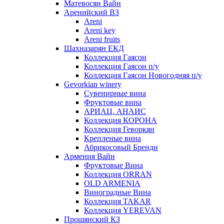
Матевосян Вайн
Аренийский ВЗ
Areni
Areni key
Areni fruits
Шахназарян ЕКД
Коллекция Гаясон
Коллекция Гаясон п/у
Коллекция Гаясон Новогодняя п/у
Gevorkian winery
Сувенирные вина
Фруктовые вина
АРИАЦ. АНАИС
Коллекция КОРОНА
Коллекция Геворкян
Крепленые вина
Абрикосовый Бренди
Армения Вайн
Фруктовые Вина
Коллекция ORRAN
OLD ARMENIA
Виноградные Вина
Коллекция TAKAR
Коллекция YEREVAN
Прошянский КЗ