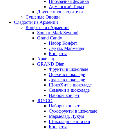
Прозрачная фасовка
Армянский Тараз
Другие производители
Сушеные Овощи
Сладости из Армении
Конфеты из Армении
Sonuar. Mark Sevouni
Grand Candy
Набор Конфет
Лукум. Мармелад
Конфеты
Арколад
GRAND Dian
Фрукты в шоколаде
Орехи в шоколаде
Драже в шоколаде
ШокоХит в шоколаде
Семечки в шоколаде
Наборы конфет
JOYCO
Наборы конфет
Сухофрукты в шоколаде
Мармелад. Лукум
Шоколадные плитки
Конфеты