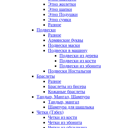
Этно жилетки
Этно шапки
Этно Подушки
Этно сумки
Разное
Подвески
Разное
Армянские буквы
Подвески маски
Подвески в машину
Подвески из дерева
Подвески из кости
Подвески из эбонита
Подвески Ностальгия
Браслеты
Разное
Браслеты из бисера
Кожаные браслеты
Тандыр, Мангал, Шампура
Тандыр, мангал
Шампура для шашлыка
Четки (Тзбех)
Четки из кости
Четки из эбонита
Четки из обсидиана