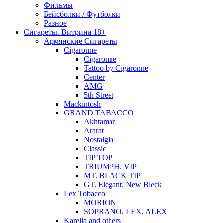
Фильмы
Бейсболки / Футболки
Разное
Сигареты. Витрина 18+
Армянские Сигареты
Cigaronne
Cigaronne
Tattoo by Cigaronne
Center
AMG
5th Street
Mackintosh
GRAND TABACCO
Akhtamar
Ararat
Nostalgia
Classic
TIP TOP
TRIUMPH. VIP
MT. BLACK TIP
GT. Elegant. New Bleck
Lex Tobacco
MORION
SOPRANO, LEX, ALEX
Karelia and others