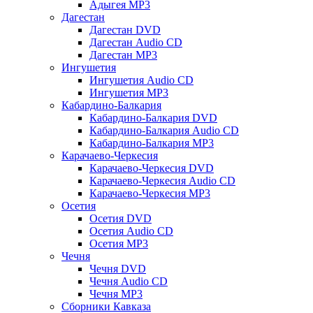
Адыгея MP3
Дагестан
Дагестан DVD
Дагестан Audio CD
Дагестан MP3
Ингушетия
Ингушетия Audio CD
Ингушетия MP3
Кабардино-Балкария
Кабардино-Балкария DVD
Кабардино-Балкария Audio CD
Кабардино-Балкария MP3
Карачаево-Черкесия
Карачаево-Черкесия DVD
Карачаево-Черкесия Audio CD
Карачаево-Черкесия MP3
Осетия
Осетия DVD
Осетия Audio CD
Осетия MP3
Чечня
Чечня DVD
Чечня Audio CD
Чечня MP3
Сборники Кавказа