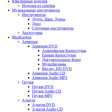
Ювелирные изделия
Изделия из серебра
Музыкальные инструменты
Инструменты
Дудук. Шви. Зурна.
Доол
Струнные инструменты
Аксессуары
MuzKavkaz
Армения
Армения DVD
Арменфильм Киностудия
Ереван Киностудия
Документальное Кино
Мультфильмы
Blu-ray. HD DVD
Армения Audio CD
Армения Audio MP3
Грузия
Грузия DVD
Грузия Audio CD
Грузия MP3
Адыгея
Адыгея DVD
Адыгея Audio CD