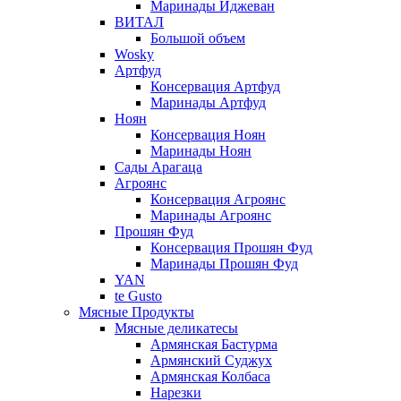
Маринады Иджеван
ВИТАЛ
Большой объем
Wosky
Артфуд
Консервация Артфуд
Маринады Артфуд
Ноян
Консервация Ноян
Маринады Ноян
Сады Арагаца
Агроянс
Консервация Агроянс
Маринады Агроянс
Прошян Фуд
Консервация Прошян Фуд
Маринады Прошян Фуд
YAN
te Gusto
Мясные Продукты
Мясные деликатесы
Армянская Бастурма
Армянский Суджух
Армянская Колбаса
Нарезки