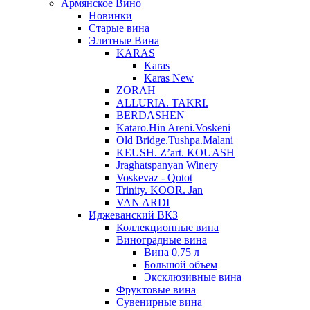
Армянское Вино
Новинки
Старые вина
Элитные Вина
KARAS
Karas
Karas New
ZORAH
ALLURIA. TAKRI.
BERDASHEN
Kataro.Hin Areni.Voskeni
Old Bridge.Tushpa.Malani
KEUSH. Z’art. KOUASH
Jraghatspanyan Winery
Voskevaz - Qotot
Trinity. KOOR. Jan
VAN ARDI
Иджеванский ВКЗ
Коллекционные вина
Виноградные вина
Вина 0,75 л
Большой объем
Эксклюзивные вина
Фруктовые вина
Cувенирные вина