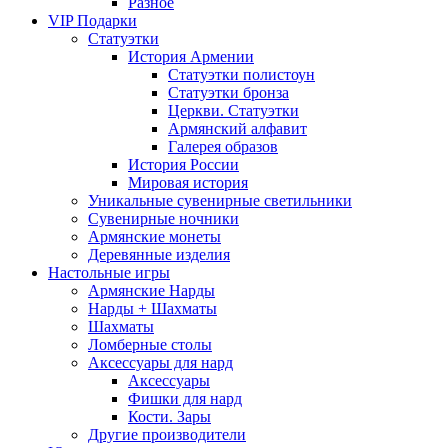
Разное
VIP Подарки
Статуэтки
История Армении
Статуэтки полистоун
Статуэтки бронза
Церкви. Статуэтки
Армянский алфавит
Галерея образов
История России
Мировая история
Уникальные сувенирные светильники
Сувенирные ночники
Армянские монеты
Деревянные изделия
Настольные игры
Армянские Нарды
Нарды + Шахматы
Шахматы
Ломберные столы
Аксессуары для нард
Аксессуары
Фишки для нард
Кости. Зары
Другие производители