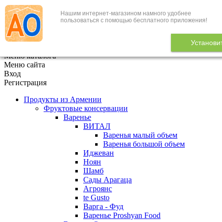
Нашим интернет-магазином намного удобнее
+7 (495) 646-888-1
пользоваться с помощью бесплатного приложения!
В корзине
0
товаров
Установи
x
Меню каталога
Меню сайта
Вход
Регистрация
Продукты из Армении
Фруктовые консервации
Варенье
ВИТАЛ
Варенья малый объем
Варенья большой объем
Иджеван
Ноян
Шамб
Сады Арагаца
Агроянс
te Gusto
Варга - Фуд
Варенье Proshyan Food