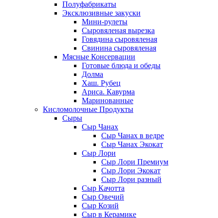
Полуфабрикаты
Эксклюзивные закуски
Мини-рулеты
Сыровяленая вырезка
Говядина сыровяленая
Свинина сыровяленая
Мясные Консервации
Готовые блюда и обеды
Долма
Хаш. Рубец
Ариса. Кавурма
Маринованные
Кисломолочные Продукты
Сыры
Сыр Чанах
Сыр Чанах в ведре
Сыр Чанах Экокат
Сыр Лори
Сыр Лори Премиум
Сыр Лори Экокат
Сыр Лори разный
Сыр Качотта
Сыр Овечий
Сыр Козий
Сыр в Керамике