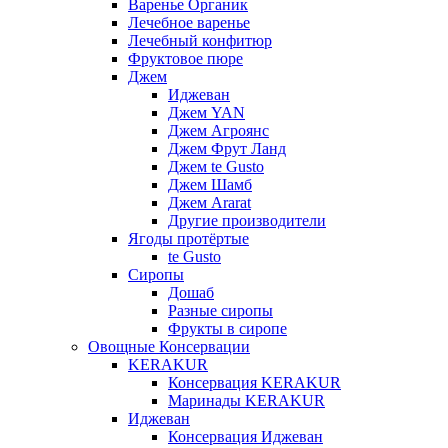
Варенье Органик
Лечебное варенье
Лечебный конфитюр
Фруктовое пюре
Джем
Иджеван
Джем YAN
Джем Агроянс
Джем Фрут Ланд
Джем te Gusto
Джем Шамб
Джем Ararat
Другие производители
Ягоды протёртые
te Gusto
Сиропы
Дошаб
Разные сиропы
Фрукты в сиропе
Овощные Консервации
KERAKUR
Консервация KERAKUR
Маринады KERAKUR
Иджеван
Консервация Иджеван