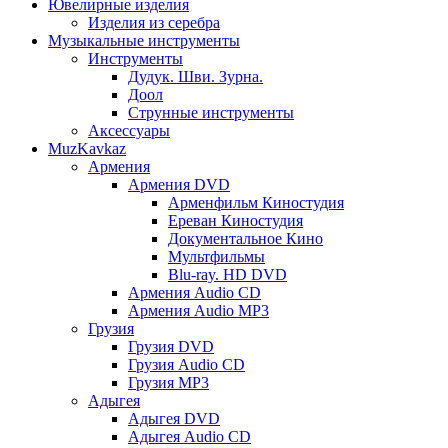
Ювелирные изделия
Изделия из серебра
Музыкальные инструменты
Инструменты
Дудук. Шви. Зурна.
Доол
Струнные инструменты
Аксессуары
MuzKavkaz
Армения
Армения DVD
Арменфильм Киностудия
Ереван Киностудия
Документальное Кино
Мультфильмы
Blu-ray. HD DVD
Армения Audio CD
Армения Audio MP3
Грузия
Грузия DVD
Грузия Audio CD
Грузия MP3
Адыгея
Адыгея DVD
Адыгея Audio CD