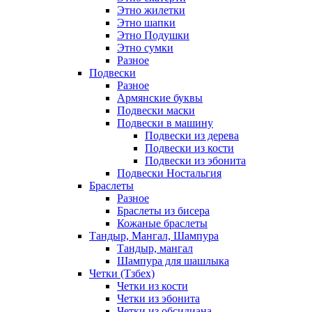
Этно жилетки
Этно шапки
Этно Подушки
Этно сумки
Разное
Подвески
Разное
Армянские буквы
Подвески маски
Подвески в машину
Подвески из дерева
Подвески из кости
Подвески из эбонита
Подвески Ностальгия
Браслеты
Разное
Браслеты из бисера
Кожаные браслеты
Тандыр, Мангал, Шампура
Тандыр, мангал
Шампура для шашлыка
Четки (Тзбех)
Четки из кости
Четки из эбонита
Четки из обсидиана