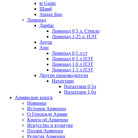
te Gusto
Шамб
Арцах Био
Лимонад
Дарбас
Лимонад 0,5 л. Стекло
Лимонад 1,25 л. ПЭТ
Ануш
Ани
Лимонад 0,5 л ст
Лимонад 0,5 л ПЭТ
Лимонад 1,0 л ПЭТ
Лимонад 1,5 л ПЭТ
Другие производители
Натахтари
Натахтари 0,5л
Натахтари 1,0л
Армянские книги
Новинки
История Армении
О Геноциде Армян
Книги об Армении
Иcкусство и культура
Поэзия Армении
Религия Армении