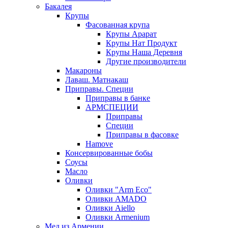
Бакалея
Крупы
Фасованная крупа
Крупы Арарат
Крупы Нат Продукт
Крупы Наша Деревня
Другие производители
Макароны
Лаваш. Матнакаш
Приправы. Специи
Приправы в банке
АРМСПЕЦИИ
Приправы
Специи
Приправы в фасовке
Hamove
Консервированные бобы
Соусы
Масло
Оливки
Оливки "Arm Eco"
Оливки AMADO
Оливки Aiello
Оливки Armenium
Мед из Армении