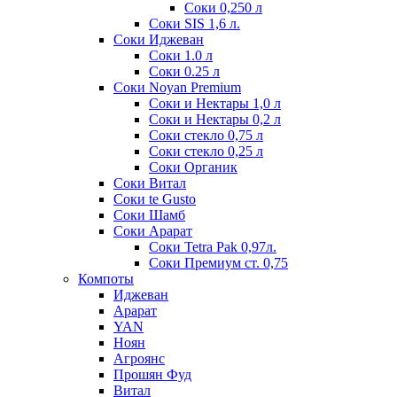
Соки 0,250 л
Соки SIS 1,6 л.
Соки Иджеван
Соки 1.0 л
Соки 0.25 л
Соки Noyan Premium
Соки и Нектары 1,0 л
Соки и Нектары 0,2 л
Соки стекло 0,75 л
Соки стекло 0,25 л
Соки Органик
Соки Витал
Соки te Gusto
Соки Шамб
Соки Арарат
Соки Tetra Pak 0,97л.
Соки Премиум ст. 0,75
Компоты
Иджеван
Арарат
YAN
Ноян
Агроянс
Прошян Фуд
Витал