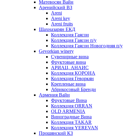
Матевосян Вайн
Аренийский ВЗ
Areni
Areni key
Areni fruits
Шахназарян ЕКД
Коллекция Гаясон
Коллекция Гаясон п/у
Коллекция Гаясон Новогодняя п/у
Gevorkian winery
Сувенирные вина
Фруктовые вина
АРИАЦ. АНАИС
Коллекция КОРОНА
Коллекция Геворкян
Крепленые вина
Абрикосовый Бренди
Армения Вайн
Фруктовые Вина
Коллекция ORRAN
OLD ARMENIA
Виноградные Вина
Коллекция TAKAR
Коллекция YEREVAN
Прошянский КЗ