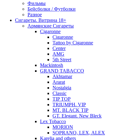
Фильмы
Бейсболки / Футболки
Разное
Сигареты. Витрина 18+
Армянские Сигареты
Cigaronne
Cigaronne
Tattoo by Cigaronne
Center
AMG
5th Street
Mackintosh
GRAND TABACCO
Akhtamar
Ararat
Nostalgia
Classic
TIP TOP
TRIUMPH. VIP
MT. BLACK TIP
GT. Elegant. New Bleck
Lex Tobacco
MORION
SOPRANO, LEX, ALEX
Karelia and others