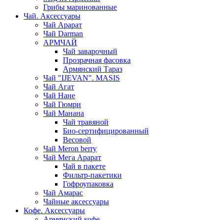
Грибы маринованные
Чай. Аксессуары
Чай Арарат
Чай Darman
АРМЧАЙ
Чай заварочный
Прозрачная фасовка
Армянский Тараз
Чай "IJEVAN". MASIS
Чай Агат
Чай Нане
Чай Гюмри
Чай Манана
Чай травяной
Био-сертифицированный
Весовой
Чай Meron berry
Чай Мега Арарат
Чай в пакете
Фильтр-пакетики
Гофроупаковка
Чай Амарас
Чайные аксессуары
Кофе. Аксессуары
Армянский кофе