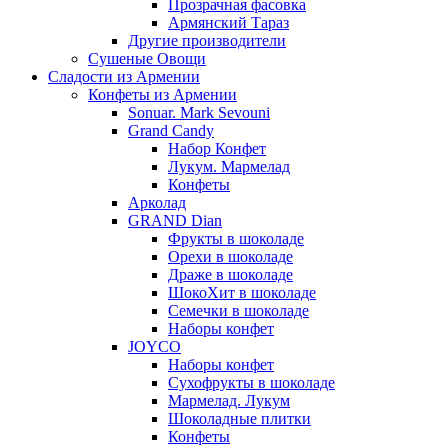
Прозрачная фасовка
Армянский Тараз
Другие производители
Сушеные Овощи
Сладости из Армении
Конфеты из Армении
Sonuar. Mark Sevouni
Grand Candy
Набор Конфет
Лукум. Мармелад
Конфеты
Арколад
GRAND Dian
Фрукты в шоколаде
Орехи в шоколаде
Драже в шоколаде
ШокоХит в шоколаде
Семечки в шоколаде
Наборы конфет
JOYCO
Наборы конфет
Сухофрукты в шоколаде
Мармелад. Лукум
Шоколадные плитки
Конфеты