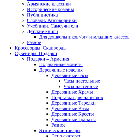
Армянские классики
Исторические романы
Публицистика
Словари. Разговорники
Учебники. Самоучители
Детские книги
Для дошкольников<br> и младших классов
Разное
Кроссворды. Сканворды
Сувениры. Подарки
Подарки – Армения
Подарочные монеты
Деревянные изделия
Деревянные часы
Часы настольные
Часы настенные
Деревянные Храмы
Подставки для напитков
Деревянные Тарелки
Деревянные Вазы
Деревянные Кресты
Деревянные Гранаты
Разное
Этнические товары
Этно скатерти