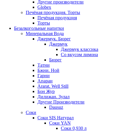
Другие производители
Globex
Печёная продукция. Торты
Печёная продукция
Торты
Безалкогольные напитки
Минеральная Вода
Джермук. Бюрег
Джермук
Джермук классика
Со вкусом лимона
Бюрег
Татни
Бжни. Ной
Гарни
Апаран
Ararat. Well Still
Бон Жур
Дилижан. Зулал
Другие Производители
Dausuz
Соки
Соки SIS Натурал
Соки YAN
Соки 0,930 л