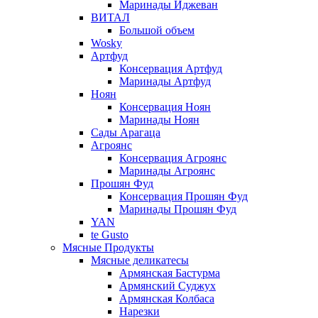
Маринады Иджеван
ВИТАЛ
Большой объем
Wosky
Артфуд
Консервация Артфуд
Маринады Артфуд
Ноян
Консервация Ноян
Маринады Ноян
Сады Арагаца
Агроянс
Консервация Агроянс
Маринады Агроянс
Прошян Фуд
Консервация Прошян Фуд
Маринады Прошян Фуд
YAN
te Gusto
Мясные Продукты
Мясные деликатесы
Армянская Бастурма
Армянский Суджух
Армянская Колбаса
Нарезки