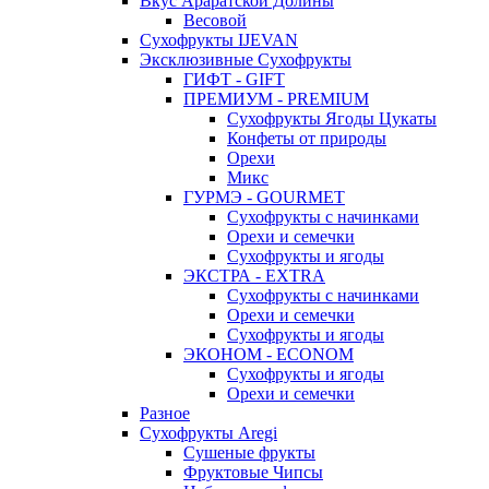
Вкус Араратской Долины
Весовой
Сухофрукты IJEVAN
Эксклюзивные Сухофрукты
ГИФТ - GIFT
ПРЕМИУМ - PREMIUM
Сухофрукты Ягоды Цукаты
Конфеты от природы
Орехи
Микс
ГУРМЭ - GOURMET
Сухофрукты с начинками
Орехи и семечки
Сухофрукты и ягоды
ЭКСТРА - EXTRA
Сухофрукты с начинками
Орехи и семечки
Сухофрукты и ягоды
ЭКОНОМ - ECONOM
Сухофрукты и ягоды
Орехи и семечки
Разное
Сухофрукты Aregi
Сушеные фрукты
Фруктовые Чипсы