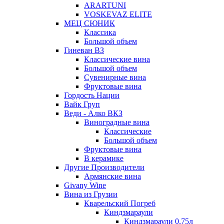
ARARTUNI
VOSKEVAZ ELITE
МЕЦ СЮНИК
Классика
Большой объем
Гиневан ВЗ
Классические вина
Большой объем
Сувенирные вина
Фруктовые вина
Гордость Нации
Вайк Груп
Веди - Алко ВКЗ
Виноградные вина
Классические
Большой объем
Фруктовые вина
В керамике
Другие Производители
Армянские вина
Givany Wine
Вина из Грузии
Кварельский Погреб
Киндзмараули
Киндзмараули 0,75л