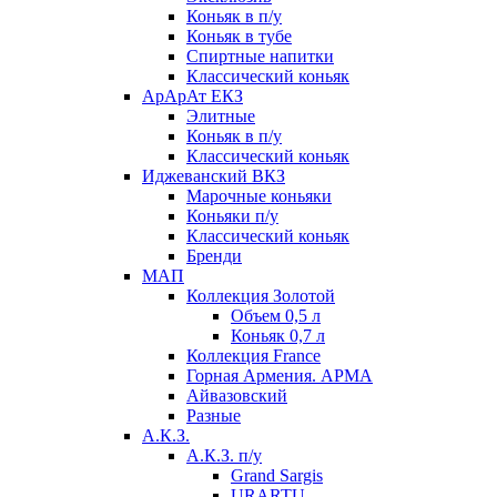
Коньяк в п/у
Коньяк в тубе
Спиртные напитки
Классический коньяк
АрАрАт ЕКЗ
Элитные
Коньяк в п/у
Классический коньяк
Иджеванский ВКЗ
Марочные коньяки
Коньяки п/у
Классический коньяк
Бренди
МАП
Коллекция Золотой
Объем 0,5 л
Коньяк 0,7 л
Коллекция France
Горная Армения. АРМА
Айвазовский
Разные
А.К.З.
А.К.З. п/у
Grand Sargis
URARTU