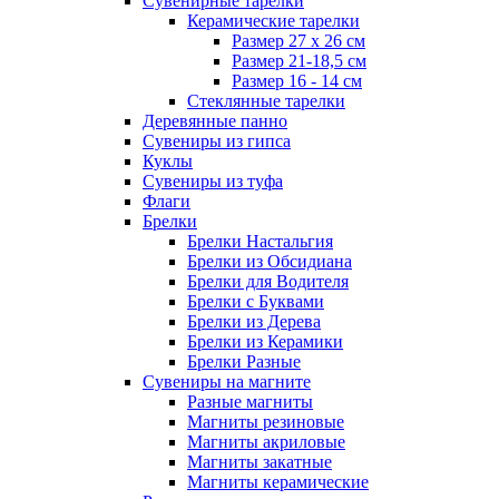
Сувенирные тарелки
Керамические тарелки
Размер 27 х 26 см
Размер 21-18,5 см
Размер 16 - 14 см
Стеклянные тарелки
Деревянные панно
Сувениры из гипса
Куклы
Сувениры из туфа
Флаги
Брелки
Брелки Настальгия
Брелки из Обсидиана
Брелки для Водителя
Брелки с Буквами
Брелки из Дерева
Брелки из Керамики
Брелки Разные
Сувениры на магните
Разные магниты
Магниты резиновые
Магниты акриловые
Магниты закатные
Магниты керамические