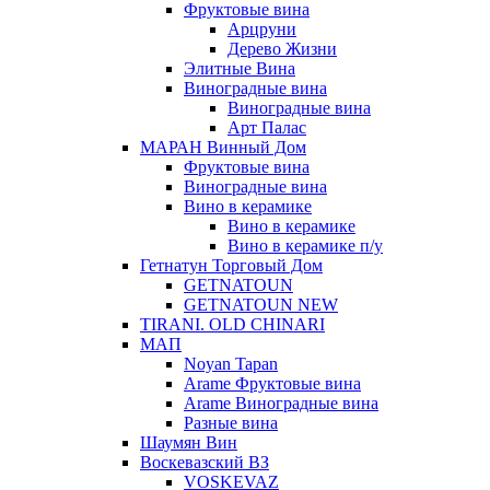
Фруктовые вина
Арцруни
Дерево Жизни
Элитные Вина
Виноградные вина
Виноградные вина
Арт Палас
МАРАН Винный Дом
Фруктовые вина
Виноградные вина
Вино в керамике
Вино в керамике
Вино в керамике п/у
Гетнатун Торговый Дом
GETNATOUN
GETNATOUN NEW
TIRANI. OLD CHINARI
МАП
Noyan Tapan
Arame Фруктовые вина
Arame Виноградные вина
Разные вина
Шаумян Вин
Воскевазский ВЗ
VOSKEVAZ