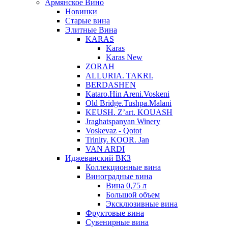
Армянское Вино
Новинки
Старые вина
Элитные Вина
KARAS
Karas
Karas New
ZORAH
ALLURIA. TAKRI.
BERDASHEN
Kataro.Hin Areni.Voskeni
Old Bridge.Tushpa.Malani
KEUSH. Z’art. KOUASH
Jraghatspanyan Winery
Voskevaz - Qotot
Trinity. KOOR. Jan
VAN ARDI
Иджеванский ВКЗ
Коллекционные вина
Виноградные вина
Вина 0,75 л
Большой объем
Эксклюзивные вина
Фруктовые вина
Cувенирные вина