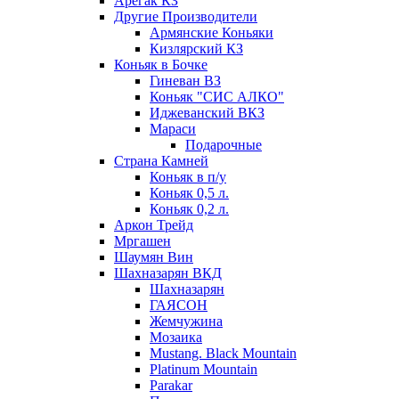
Арегак КЗ
Другие Производители
Армянские Коньяки
Кизлярский КЗ
Коньяк в Бочке
Гиневан ВЗ
Коньяк "СИС АЛКО"
Иджеванский ВКЗ
Мараси
Подарочные
Страна Камней
Коньяк в п/у
Коньяк 0,5 л.
Коньяк 0,2 л.
Аркон Трейд
Мргашен
Шаумян Вин
Шахназарян ВКД
Шахназарян
ГАЯСОН
Жемчужина
Мозаика
Mustang. Black Mountain
Platinum Mountain
Parakar