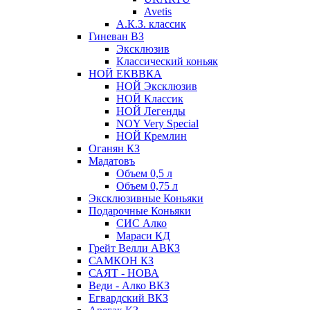
Avetis
А.К.З. классик
Гиневан ВЗ
Эксклюзив
Классический коньяк
НОЙ ЕКВВКА
НОЙ Эксклюзив
НОЙ Классик
НОЙ Легенды
NOY Very Speсial
НОЙ Кремлин
Оганян КЗ
Мадатовъ
Объем 0,5 л
Объем 0,75 л
Эксклюзивные Коньяки
Подарочные Коньяки
СИС Алко
Мараси КД
Грейт Велли АВКЗ
САМКОН КЗ
САЯТ - НОВА
Веди - Алко ВКЗ
Егвардский ВКЗ