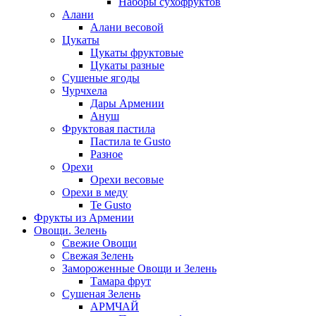
Наборы сухофруктов
Алани
Алани весовой
Цукаты
Цукаты фруктовые
Цукаты разные
Сушеные ягоды
Чурчхела
Дары Армении
Ануш
Фруктовая пастила
Пастила te Gusto
Разное
Орехи
Орехи весовые
Орехи в меду
Te Gusto
Фрукты из Армении
Овощи. Зелень
Свежие Овощи
Свежая Зелень
Замороженные Овощи и Зелень
Тамара фрут
Сушеная Зелень
АРМЧАЙ