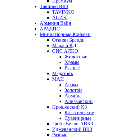
Премиум
Тавинко ВКЗ
TAVINKO
AGASI
Армения Вайн
АРАДИС
Миниатюрные Коньяки
Оганян Бренди
Мараси КД
СИС АЛКО
Животные
Храмы
Разные
Мадатовъ
МАП
Арамэ
Золотой
Армина
Айвазовский
Прошянский КЗ
Классические
Сувенирные
Грейт Велли АВКЗ
Иджеванский ВКЗ
Разные