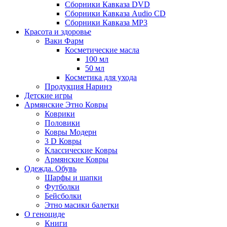
Сборники Кавказа DVD
Сборники Кавказа Audio CD
Сборники Кавказа MP3
Красота и здоровье
Ваки Фарм
Косметические масла
100 мл
50 мл
Косметика для ухода
Продукция Наринэ
Детские игры
Армянские Этно Ковры
Коврики
Половики
Ковры Модерн
3 D Ковры
Классические Ковры
Армянские Ковры
Одежда. Обувь
Шарфы и шапки
Футболки
Бейсболки
Этно масики балетки
О геноциде
Книги