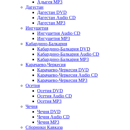
Адыгея MP3
Дагестан
Дагестан DVD
Дагестан Audio CD
Дагестан MP3
Ингушетия
Ингушетия Audio CD
Ингушетия MP3
Кабардино-Балкария
Кабардино-Балкария DVD
Кабардино-Балкария Audio CD
Кабардино-Балкария MP3
Карачаево-Черкесия
Карачаево-Черкесия DVD
Карачаево-Черкесия Audio CD
Карачаево-Черкесия MP3
Осетия
Осетия DVD
Осетия Audio CD
Осетия MP3
Чечня
Чечня DVD
Чечня Audio CD
Чечня MP3
Сборники Кавказа