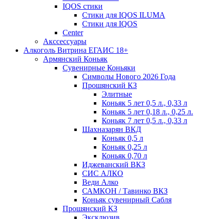
IQOS стики
Стики для IQOS ILUMA
Стики для IQOS
Сenter
Акссессуары
Алкоголь Витрина ЕГАИС 18+
Армянский Коньяк
Сувенирные Коньяки
Символы Нового 2026 Года
Прошянский КЗ
Элитные
Коньяк 5 лет 0,5 л., 0,33 л
Коньяк 5 лет 0,18 л., 0,25 л.
Коньяк 7 лет 0,5 л., 0,33 л
Шахназарян ВКД
Коньяк 0,5 л
Коньяк 0,25 л
Коньяк 0,70 л
Иджеванский ВКЗ
СИС АЛКО
Веди Алко
САМКОН / Тавинко ВКЗ
Коньяк сувенирный Сабля
Прошянский КЗ
Эксклюзив