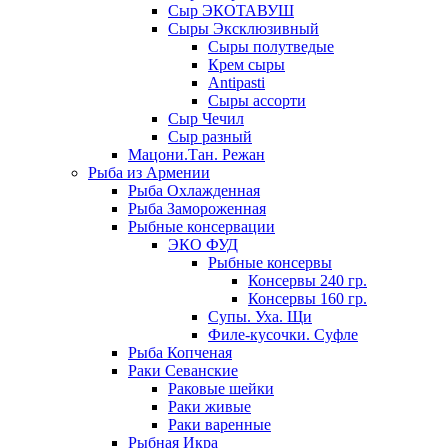
Сыр ЭКОТАВУШ
Сыры Эксклюзивный
Сыры полутведые
Крем сыры
Antipasti
Сыры ассорти
Сыр Чечил
Сыр разный
Мацони.Тан. Режан
Рыба из Армении
Рыба Охлажденная
Рыба Замороженная
Рыбные консервации
ЭКО ФУД
Рыбные консервы
Консервы 240 гр.
Консервы 160 гр.
Супы. Уха. Щи
Филе-кусочки. Суфле
Рыба Копченая
Раки Севанские
Раковые шейки
Раки живые
Раки варенные
Рыбная Икра