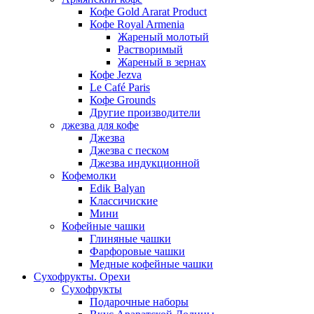
Кофе Gold Ararat Product
Кофе Royal Armenia
Жареный молотый
Растворимый
Жареный в зернах
Кофе Jezva
Le Café Paris
Кофе Grounds
Другие производители
джезва для кофе
Джезва
Джезва с песком
Джезва индукционной
Кофемолки
Edik Balyan
Классичиские
Мини
Кофейные чашки
Глиняные чашки
Фарфоровые чашки
Медные кофейные чашки
Сухофрукты. Орехи
Сухофрукты
Подарочные наборы