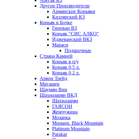
Арегак КЗ
Другие Производители
Армянские Коньяки
Кизлярский КЗ
Коньяк в Бочке
Гиневан ВЗ
Коньяк "СИС АЛКО"
Иджеванский ВКЗ
Мараси
Подарочные
Страна Камней
Коньяк в п/у
Коньяк 0,5 л.
Коньяк 0,2 л.
Аркон Трейд
Мргашен
Шаумян Вин
Шахназарян ВКД
Шахназарян
ГАЯСОН
Жемчужина
Мозаика
Mustang. Black Mountain
Platinum Mountain
Parakar