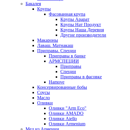
Бакалея
Крупы
Фасованная крупа
Крупы Арарат
Крупы Нат Продукт
Крупы Наша Деревня
Другие производители
Макароны
Лаваш. Матнакаш
Приправы. Специи
Приправы в банке
АРМСПЕЦИИ
Приправы
Специи
Приправы в фасовке
Hamove
Консервированные бобы
Соусы
Масло
Оливки
Оливки "Arm Eco"
Оливки AMADO
Оливки Aiello
Оливки Armenium
Мед из Армении