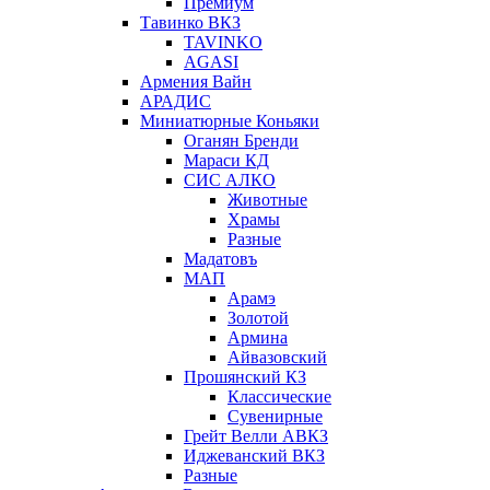
Премиум
Тавинко ВКЗ
TAVINKO
AGASI
Армения Вайн
АРАДИС
Миниатюрные Коньяки
Оганян Бренди
Мараси КД
СИС АЛКО
Животные
Храмы
Разные
Мадатовъ
МАП
Арамэ
Золотой
Армина
Айвазовский
Прошянский КЗ
Классические
Сувенирные
Грейт Велли АВКЗ
Иджеванский ВКЗ
Разные