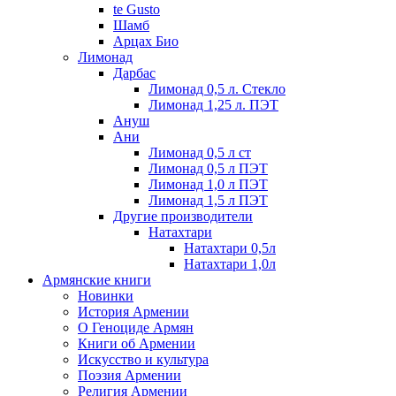
te Gusto
Шамб
Арцах Био
Лимонад
Дарбас
Лимонад 0,5 л. Стекло
Лимонад 1,25 л. ПЭТ
Ануш
Ани
Лимонад 0,5 л ст
Лимонад 0,5 л ПЭТ
Лимонад 1,0 л ПЭТ
Лимонад 1,5 л ПЭТ
Другие производители
Натахтари
Натахтари 0,5л
Натахтари 1,0л
Армянские книги
Новинки
История Армении
О Геноциде Армян
Книги об Армении
Иcкусство и культура
Поэзия Армении
Религия Армении