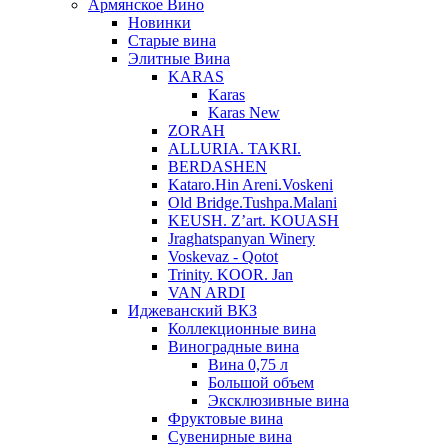
Армянское Вино
Новинки
Старые вина
Элитные Вина
KARAS
Karas
Karas New
ZORAH
ALLURIA. TAKRI.
BERDASHEN
Kataro.Hin Areni.Voskeni
Old Bridge.Tushpa.Malani
KEUSH. Z’art. KOUASH
Jraghatspanyan Winery
Voskevaz - Qotot
Trinity. KOOR. Jan
VAN ARDI
Иджеванский ВКЗ
Коллекционные вина
Виноградные вина
Вина 0,75 л
Большой объем
Эксклюзивные вина
Фруктовые вина
Cувенирные вина