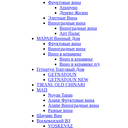
Фруктовые вина
Арцруни
Дерево Жизни
Элитные Вина
Виноградные вина
Виноградные вина
Арт Палас
МАРАН Винный Дом
Фруктовые вина
Виноградные вина
Вино в керамике
Вино в керамике
Вино в керамике п/у
Гетнатун Торговый Дом
GETNATOUN
GETNATOUN NEW
TIRANI. OLD CHINARI
МАП
Noyan Tapan
Arame Фруктовые вина
Arame Виноградные вина
Разные вина
Шаумян Вин
Воскевазский ВЗ
VOSKEVAZ