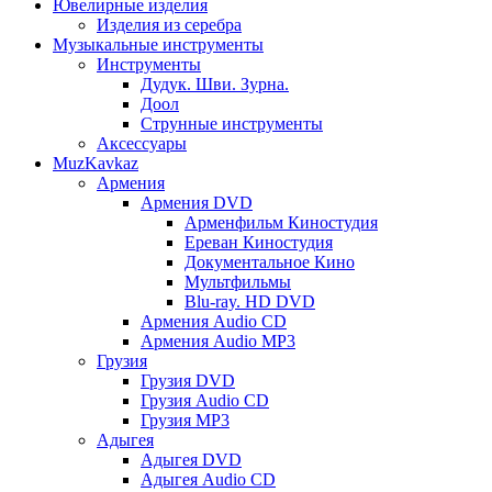
Ювелирные изделия
Изделия из серебра
Музыкальные инструменты
Инструменты
Дудук. Шви. Зурна.
Доол
Струнные инструменты
Аксессуары
MuzKavkaz
Армения
Армения DVD
Арменфильм Киностудия
Ереван Киностудия
Документальное Кино
Мультфильмы
Blu-ray. HD DVD
Армения Audio CD
Армения Audio MP3
Грузия
Грузия DVD
Грузия Audio CD
Грузия MP3
Адыгея
Адыгея DVD
Адыгея Audio CD