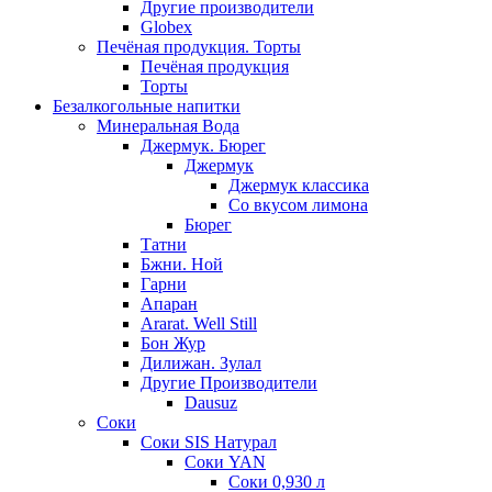
Другие производители
Globex
Печёная продукция. Торты
Печёная продукция
Торты
Безалкогольные напитки
Минеральная Вода
Джермук. Бюрег
Джермук
Джермук классика
Со вкусом лимона
Бюрег
Татни
Бжни. Ной
Гарни
Апаран
Ararat. Well Still
Бон Жур
Дилижан. Зулал
Другие Производители
Dausuz
Соки
Соки SIS Натурал
Соки YAN
Соки 0,930 л