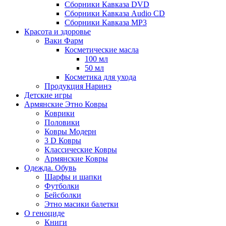
Сборники Кавказа DVD
Сборники Кавказа Audio CD
Сборники Кавказа MP3
Красота и здоровье
Ваки Фарм
Косметические масла
100 мл
50 мл
Косметика для ухода
Продукция Наринэ
Детские игры
Армянские Этно Ковры
Коврики
Половики
Ковры Модерн
3 D Ковры
Классические Ковры
Армянские Ковры
Одежда. Обувь
Шарфы и шапки
Футболки
Бейсболки
Этно масики балетки
О геноциде
Книги