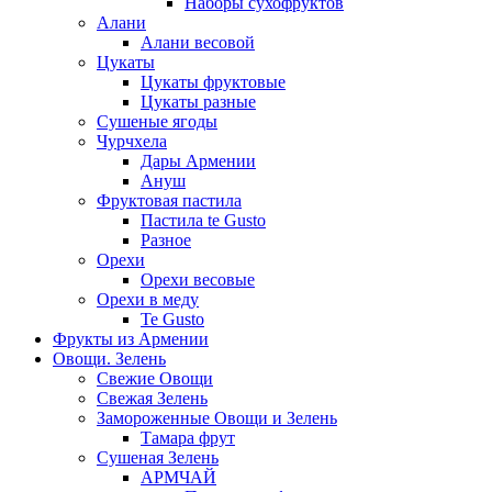
Наборы сухофруктов
Алани
Алани весовой
Цукаты
Цукаты фруктовые
Цукаты разные
Сушеные ягоды
Чурчхела
Дары Армении
Ануш
Фруктовая пастила
Пастила te Gusto
Разное
Орехи
Орехи весовые
Орехи в меду
Te Gusto
Фрукты из Армении
Овощи. Зелень
Свежие Овощи
Свежая Зелень
Замороженные Овощи и Зелень
Тамара фрут
Сушеная Зелень
АРМЧАЙ