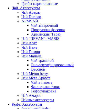
Грибы маринованные
Чай. Аксессуары
Чай Арарат
Чай Darman
АРМЧАЙ
Чай заварочный
Прозрачная фасовка
Армянский Тараз
Чай "IJEVAN". MASIS
Чай Агат
Чай Нане
Чай Гюмри
Чай Манана
Чай травяной
Био-сертифицированный
Весовой
Чай Meron berry
Чай Мега Арарат
Чай в пакете
Фильтр-пакетики
Гофроупаковка
Чай Амарас
Чайные аксессуары
Кофе. Аксессуары
Армянский кофе