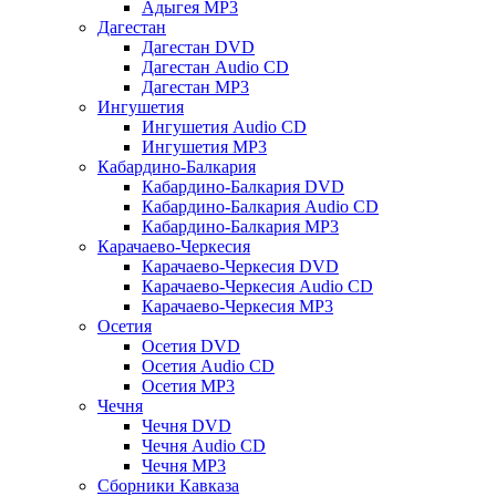
Адыгея MP3
Дагестан
Дагестан DVD
Дагестан Audio CD
Дагестан MP3
Ингушетия
Ингушетия Audio CD
Ингушетия MP3
Кабардино-Балкария
Кабардино-Балкария DVD
Кабардино-Балкария Audio CD
Кабардино-Балкария MP3
Карачаево-Черкесия
Карачаево-Черкесия DVD
Карачаево-Черкесия Audio CD
Карачаево-Черкесия MP3
Осетия
Осетия DVD
Осетия Audio CD
Осетия MP3
Чечня
Чечня DVD
Чечня Audio CD
Чечня MP3
Сборники Кавказа