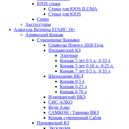
IQOS стики
Стики для IQOS ILUMA
Стики для IQOS
Сenter
Акссессуары
Алкоголь Витрина ЕГАИС 18+
Армянский Коньяк
Сувенирные Коньяки
Символы Нового 2026 Года
Прошянский КЗ
Элитные
Коньяк 5 лет 0,5 л., 0,33 л
Коньяк 5 лет 0,18 л., 0,25 л.
Коньяк 7 лет 0,5 л., 0,33 л
Шахназарян ВКД
Коньяк 0,5 л
Коньяк 0,25 л
Коньяк 0,70 л
Иджеванский ВКЗ
СИС АЛКО
Веди Алко
САМКОН / Тавинко ВКЗ
Коньяк сувенирный Сабля
Прошянский КЗ
Эксклюзив