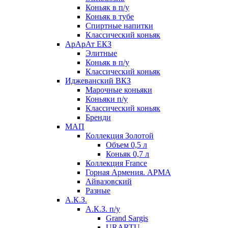
Коньяк в п/у
Коньяк в тубе
Спиртные напитки
Классический коньяк
АрАрАт ЕКЗ
Элитные
Коньяк в п/у
Классический коньяк
Иджеванский ВКЗ
Марочные коньяки
Коньяки п/у
Классический коньяк
Бренди
МАП
Коллекция Золотой
Объем 0,5 л
Коньяк 0,7 л
Коллекция France
Горная Армения. АРМА
Айвазовский
Разные
А.К.З.
А.К.З. п/у
Grand Sargis
URARTU