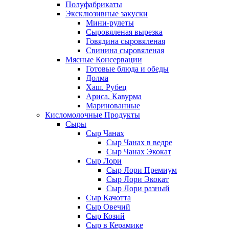
Полуфабрикаты
Эксклюзивные закуски
Мини-рулеты
Сыровяленая вырезка
Говядина сыровяленая
Свинина сыровяленая
Мясные Консервации
Готовые блюда и обеды
Долма
Хаш. Рубец
Ариса. Кавурма
Маринованные
Кисломолочные Продукты
Сыры
Сыр Чанах
Сыр Чанах в ведре
Сыр Чанах Экокат
Сыр Лори
Сыр Лори Премиум
Сыр Лори Экокат
Сыр Лори разный
Сыр Качотта
Сыр Овечий
Сыр Козий
Сыр в Керамике