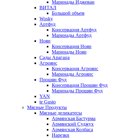
Маринады Иджеван
ВИТАЛ
Большой объем
Wosky
Артфуд
Консервация Артфуд
Маринады Артфуд
Ноян
Консервация Ноян
Маринады Ноян
Сады Арагаца
Агроянс
Консервация Агроянс
Маринады Агроянс
Прошян Фуд
Консервация Прошян Фуд
Маринады Прошян Фуд
YAN
te Gusto
Мясные Продукты
Мясные деликатесы
Армянская Бастурма
Армянский Суджух
Армянская Колбаса
Нарезки