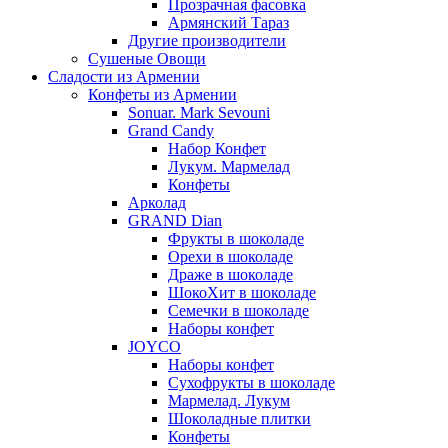
Прозрачная фасовка
Армянский Тараз
Другие производители
Сушеные Овощи
Сладости из Армении
Конфеты из Армении
Sonuar. Mark Sevouni
Grand Candy
Набор Конфет
Лукум. Мармелад
Конфеты
Арколад
GRAND Dian
Фрукты в шоколаде
Орехи в шоколаде
Драже в шоколаде
ШокоХит в шоколаде
Семечки в шоколаде
Наборы конфет
JOYCO
Наборы конфет
Сухофрукты в шоколаде
Мармелад. Лукум
Шоколадные плитки
Конфеты