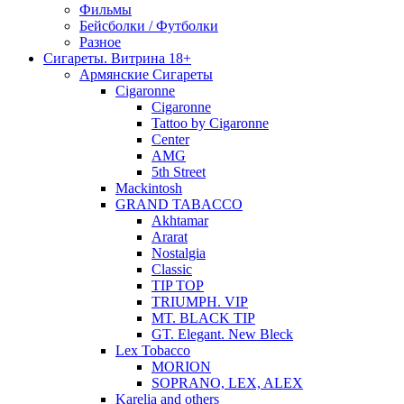
Фильмы
Бейсболки / Футболки
Разное
Сигареты. Витрина 18+
Армянские Сигареты
Cigaronne
Cigaronne
Tattoo by Cigaronne
Center
AMG
5th Street
Mackintosh
GRAND TABACCO
Akhtamar
Ararat
Nostalgia
Classic
TIP TOP
TRIUMPH. VIP
MT. BLACK TIP
GT. Elegant. New Bleck
Lex Tobacco
MORION
SOPRANO, LEX, ALEX
Karelia and others