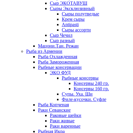
Сыр ЭКОТАВУШ
Сыры Эксклюзивный
Сыры полутведые
Крем сыры
Antipasti
Сыры ассорти
Сыр Чечил
Сыр разный
Мацони.Тан. Режан
Рыба из Армении
Рыба Охлажденная
Рыба Замороженная
Рыбные консервации
ЭКО ФУД
Рыбные консервы
Консервы 240 гр.
Консервы 160 гр.
Супы. Уха. Щи
Филе-кусочки. Суфле
Рыба Копченая
Раки Севанские
Раковые шейки
Раки живые
Раки варенные
Рыбная Икра