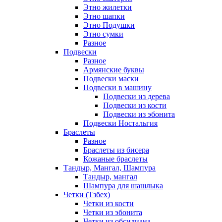
Этно жилетки
Этно шапки
Этно Подушки
Этно сумки
Разное
Подвески
Разное
Армянские буквы
Подвески маски
Подвески в машину
Подвески из дерева
Подвески из кости
Подвески из эбонита
Подвески Ностальгия
Браслеты
Разное
Браслеты из бисера
Кожаные браслеты
Тандыр, Мангал, Шампура
Тандыр, мангал
Шампура для шашлыка
Четки (Тзбех)
Четки из кости
Четки из эбонита
Четки из обсидиана