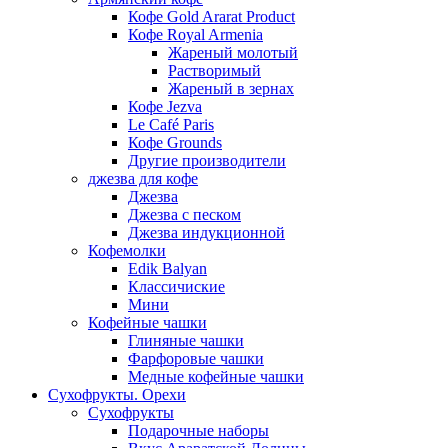
Кофе Gold Ararat Product
Кофе Royal Armenia
Жареный молотый
Растворимый
Жареный в зернах
Кофе Jezva
Le Café Paris
Кофе Grounds
Другие производители
джезва для кофе
Джезва
Джезва с песком
Джезва индукционной
Кофемолки
Edik Balyan
Классичиские
Мини
Кофейные чашки
Глиняные чашки
Фарфоровые чашки
Медные кофейные чашки
Сухофрукты. Орехи
Сухофрукты
Подарочные наборы