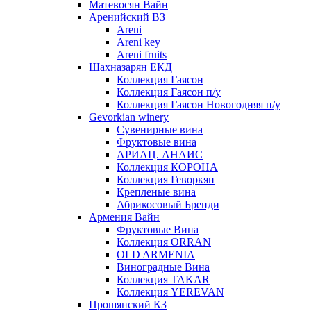
Матевосян Вайн
Аренийский ВЗ
Areni
Areni key
Areni fruits
Шахназарян ЕКД
Коллекция Гаясон
Коллекция Гаясон п/у
Коллекция Гаясон Новогодняя п/у
Gevorkian winery
Сувенирные вина
Фруктовые вина
АРИАЦ. АНАИС
Коллекция КОРОНА
Коллекция Геворкян
Крепленые вина
Абрикосовый Бренди
Армения Вайн
Фруктовые Вина
Коллекция ORRAN
OLD ARMENIA
Виноградные Вина
Коллекция TAKAR
Коллекция YEREVAN
Прошянский КЗ