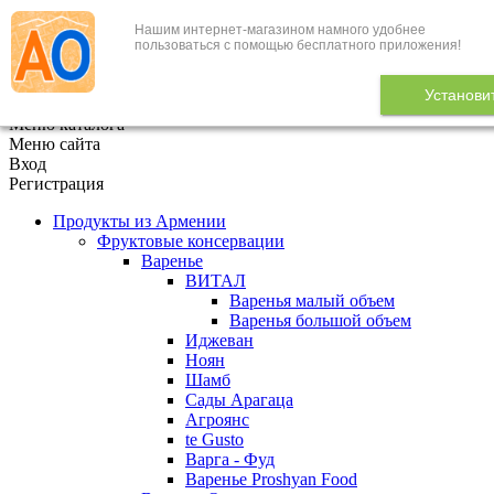
Нашим интернет-магазином намного удобнее
+7 (495) 646-888-1
пользоваться с помощью бесплатного приложения!
В корзине
0
товаров
Установи
x
Меню каталога
Меню сайта
Вход
Регистрация
Продукты из Армении
Фруктовые консервации
Варенье
ВИТАЛ
Варенья малый объем
Варенья большой объем
Иджеван
Ноян
Шамб
Сады Арагаца
Агроянс
te Gusto
Варга - Фуд
Варенье Proshyan Food