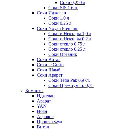
Соки 0,250 л
Соки SIS 1,6 л.
Соки Иджеван
Соки 1.0 л
Соки 0.25 л
Соки Noyan Premium
Соки и Нектары 1,0 л
Соки и Нектары 0,2 л
Соки стекло 0,75 л
Соки стекло 0,25 л
Соки Органик
Соки Витал
Соки te Gusto
Соки Шамб
Соки Арарат
Соки Tetra Pak 0,97л.
Соки Премиум ст. 0,75
Компоты
Иджеван
Арарат
YAN
Ноян
Агроянс
Прошян Фуд
Витал