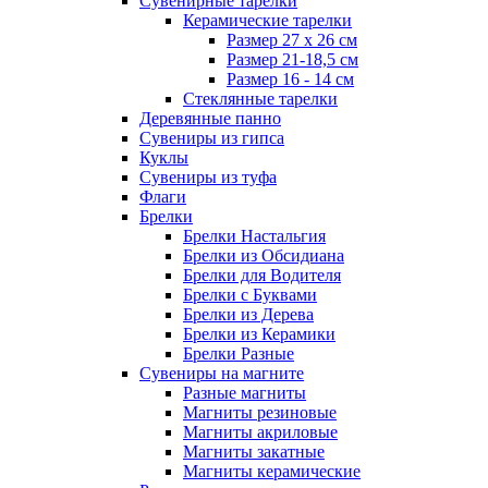
Сувенирные тарелки
Керамические тарелки
Размер 27 х 26 см
Размер 21-18,5 см
Размер 16 - 14 см
Стеклянные тарелки
Деревянные панно
Сувениры из гипса
Куклы
Сувениры из туфа
Флаги
Брелки
Брелки Настальгия
Брелки из Обсидиана
Брелки для Водителя
Брелки с Буквами
Брелки из Дерева
Брелки из Керамики
Брелки Разные
Сувениры на магните
Разные магниты
Магниты резиновые
Магниты акриловые
Магниты закатные
Магниты керамические