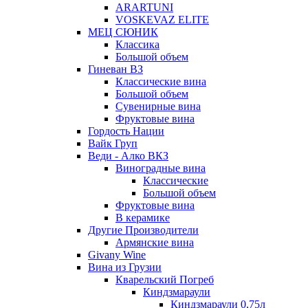
ARARTUNI
VOSKEVAZ ELITE
МЕЦ СЮНИК
Классика
Большой объем
Гиневан ВЗ
Классические вина
Большой объем
Сувенирные вина
Фруктовые вина
Гордость Нации
Вайк Груп
Веди - Алко ВКЗ
Виноградные вина
Классические
Большой объем
Фруктовые вина
В керамике
Другие Производители
Армянские вина
Givany Wine
Вина из Грузии
Кварельский Погреб
Киндзмараули
Киндзмараули 0,75л