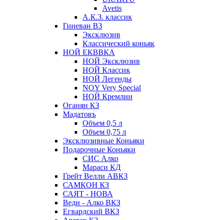
Avetis
А.К.З. классик
Гиневан ВЗ
Эксклюзив
Классический коньяк
НОЙ ЕКВВКА
НОЙ Эксклюзив
НОЙ Классик
НОЙ Легенды
NOY Very Speсial
НОЙ Кремлин
Оганян КЗ
Мадатовъ
Объем 0,5 л
Объем 0,75 л
Эксклюзивные Коньяки
Подарочные Коньяки
СИС Алко
Мараси КД
Грейт Велли АВКЗ
САМКОН КЗ
САЯТ - НОВА
Веди - Алко ВКЗ
Егвардский ВКЗ