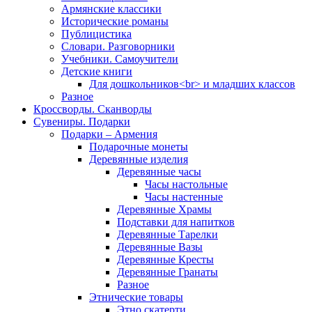
Армянские классики
Исторические романы
Публицистика
Словари. Разговорники
Учебники. Самоучители
Детские книги
Для дошкольников<br> и младших классов
Разное
Кроссворды. Сканворды
Сувениры. Подарки
Подарки – Армения
Подарочные монеты
Деревянные изделия
Деревянные часы
Часы настольные
Часы настенные
Деревянные Храмы
Подставки для напитков
Деревянные Тарелки
Деревянные Вазы
Деревянные Кресты
Деревянные Гранаты
Разное
Этнические товары
Этно скатерти