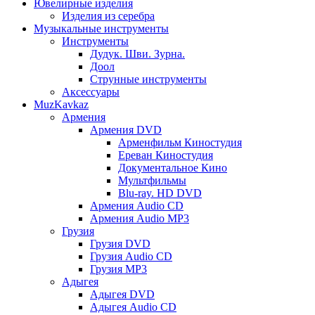
Ювелирные изделия
Изделия из серебра
Музыкальные инструменты
Инструменты
Дудук. Шви. Зурна.
Доол
Струнные инструменты
Аксессуары
MuzKavkaz
Армения
Армения DVD
Арменфильм Киностудия
Ереван Киностудия
Документальное Кино
Мультфильмы
Blu-ray. HD DVD
Армения Audio CD
Армения Audio MP3
Грузия
Грузия DVD
Грузия Audio CD
Грузия MP3
Адыгея
Адыгея DVD
Адыгея Audio CD