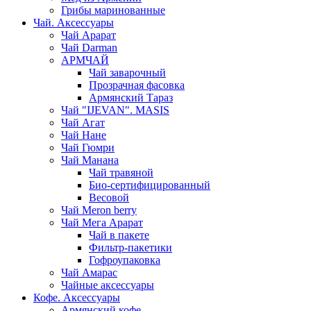
Грибы маринованные
Чай. Аксессуары
Чай Арарат
Чай Darman
АРМЧАЙ
Чай заварочный
Прозрачная фасовка
Армянский Тараз
Чай "IJEVAN". MASIS
Чай Агат
Чай Нане
Чай Гюмри
Чай Манана
Чай травяной
Био-сертифицированный
Весовой
Чай Meron berry
Чай Мега Арарат
Чай в пакете
Фильтр-пакетики
Гофроупаковка
Чай Амарас
Чайные аксессуары
Кофе. Аксессуары
Армянский кофе