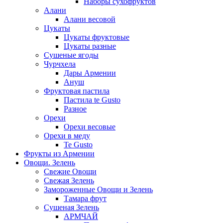
Наборы сухофруктов
Алани
Алани весовой
Цукаты
Цукаты фруктовые
Цукаты разные
Сушеные ягоды
Чурчхела
Дары Армении
Ануш
Фруктовая пастила
Пастила te Gusto
Разное
Орехи
Орехи весовые
Орехи в меду
Te Gusto
Фрукты из Армении
Овощи. Зелень
Свежие Овощи
Свежая Зелень
Замороженные Овощи и Зелень
Тамара фрут
Сушеная Зелень
АРМЧАЙ