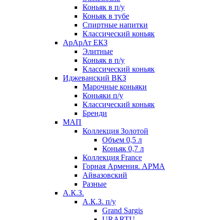
Коньяк в п/у
Коньяк в тубе
Спиртные напитки
Классический коньяк
АрАрАт ЕКЗ
Элитные
Коньяк в п/у
Классический коньяк
Иджеванский ВКЗ
Марочные коньяки
Коньяки п/у
Классический коньяк
Бренди
МАП
Коллекция Золотой
Объем 0,5 л
Коньяк 0,7 л
Коллекция France
Горная Армения. АРМА
Айвазовский
Разные
А.К.З.
А.К.З. п/у
Grand Sargis
URARTU