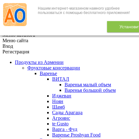
Нашим интернет-магазином намного удобнее
+7 (495) 646-888-1
пользоваться с помощью бесплатного приложения!
В корзине
0
товаров
Установи
x
Меню каталога
Меню сайта
Вход
Регистрация
Продукты из Армении
Фруктовые консервации
Варенье
ВИТАЛ
Варенья малый объем
Варенья большой объем
Иджеван
Ноян
Шамб
Сады Арагаца
Агроянс
te Gusto
Варга - Фуд
Варенье Proshyan Food