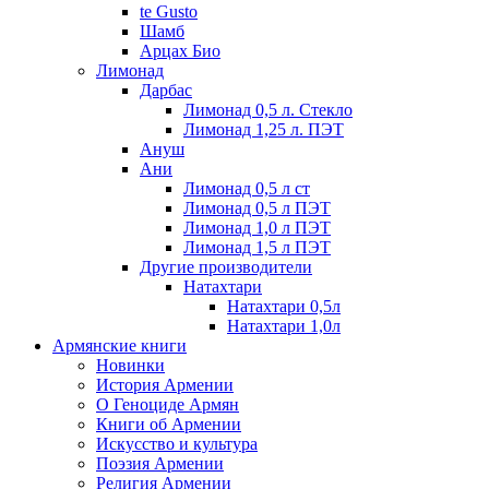
te Gusto
Шамб
Арцах Био
Лимонад
Дарбас
Лимонад 0,5 л. Стекло
Лимонад 1,25 л. ПЭТ
Ануш
Ани
Лимонад 0,5 л ст
Лимонад 0,5 л ПЭТ
Лимонад 1,0 л ПЭТ
Лимонад 1,5 л ПЭТ
Другие производители
Натахтари
Натахтари 0,5л
Натахтари 1,0л
Армянские книги
Новинки
История Армении
О Геноциде Армян
Книги об Армении
Иcкусство и культура
Поэзия Армении
Религия Армении