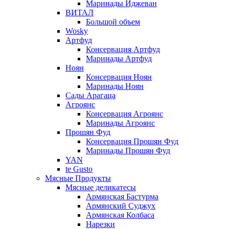
Маринады Иджеван
ВИТАЛ
Большой объем
Wosky
Артфуд
Консервация Артфуд
Маринады Артфуд
Ноян
Консервация Ноян
Маринады Ноян
Сады Арагаца
Агроянс
Консервация Агроянс
Маринады Агроянс
Прошян Фуд
Консервация Прошян Фуд
Маринады Прошян Фуд
YAN
te Gusto
Мясные Продукты
Мясные деликатесы
Армянская Бастурма
Армянский Суджух
Армянская Колбаса
Нарезки