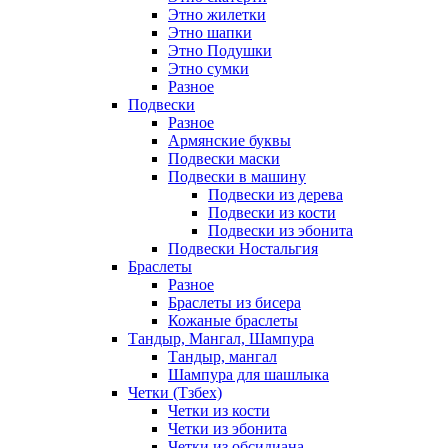
Этно жилетки
Этно шапки
Этно Подушки
Этно сумки
Разное
Подвески
Разное
Армянские буквы
Подвески маски
Подвески в машину
Подвески из дерева
Подвески из кости
Подвески из эбонита
Подвески Ностальгия
Браслеты
Разное
Браслеты из бисера
Кожаные браслеты
Тандыр, Мангал, Шампура
Тандыр, мангал
Шампура для шашлыка
Четки (Тзбех)
Четки из кости
Четки из эбонита
Четки из обсидиана