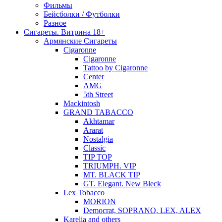
Фильмы
Бейсболки / Футболки
Разное
Сигареты. Витрина 18+
Армянские Сигареты
Cigaronne
Cigaronne
Tattoo by Cigaronne
Center
AMG
5th Street
Mackintosh
GRAND TABACCO
Akhtamar
Ararat
Nostalgia
Classic
TIP TOP
TRIUMPH. VIP
MT. BLACK TIP
GT. Elegant. New Bleck
Lex Tobacco
MORION
Democrat, SOPRANO, LEX, ALEX
Karelia and others