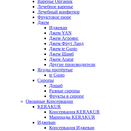
Варенье Органик
Лечебное варенье
Лечебный конфитюр
Фруктовое пюре
Джем
Иджеван
Джем YAN
Джем Агроянс
Джем Фрут Ланд
Джем te Gusto
Джем Шамб
Джем Ararat
Другие производители
Ягоды протёртые
te Gusto
Сиропы
Дошаб
Разные сиропы
Фрукты в сиропе
Овощные Консервации
KERAKUR
Консервация KERAKUR
Маринады KERAKUR
Иджеван
Консервация Иджеван