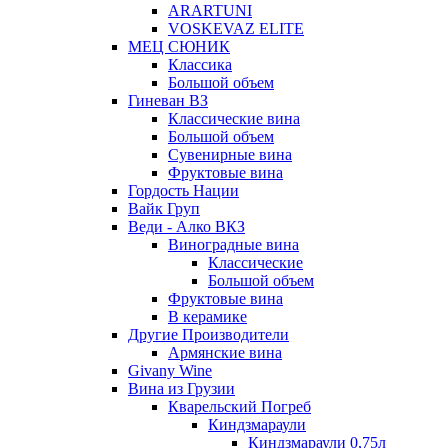
ARARTUNI
VOSKEVAZ ELITE
МЕЦ СЮНИК
Классика
Большой объем
Гиневан ВЗ
Классические вина
Большой объем
Сувенирные вина
Фруктовые вина
Гордость Нации
Вайк Груп
Веди - Алко ВКЗ
Виноградные вина
Классические
Большой объем
Фруктовые вина
В керамике
Другие Производители
Армянские вина
Givany Wine
Вина из Грузии
Кварельский Погреб
Киндзмараули
Киндзмараули 0,75л