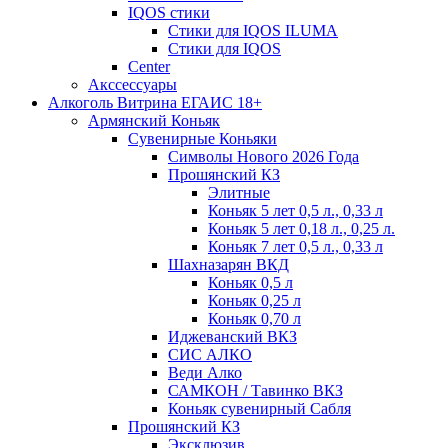
IQOS стики
Стики для IQOS ILUMA
Стики для IQOS
Сenter
Акссессуары
Алкоголь Витрина ЕГАИС 18+
Армянский Коньяк
Сувенирные Коньяки
Символы Нового 2026 Года
Прошянский КЗ
Элитные
Коньяк 5 лет 0,5 л., 0,33 л
Коньяк 5 лет 0,18 л., 0,25 л.
Коньяк 7 лет 0,5 л., 0,33 л
Шахназарян ВКД
Коньяк 0,5 л
Коньяк 0,25 л
Коньяк 0,70 л
Иджеванский ВКЗ
СИС АЛКО
Веди Алко
САМКОН / Тавинко ВКЗ
Коньяк сувенирный Сабля
Прошянский КЗ
Эксклюзив