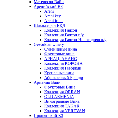
Матевосян Вайн
Аренийский ВЗ
Areni
Areni key
Areni fruits
Шахназарян ЕКД
Коллекция Гаясон
Коллекция Гаясон п/у
Коллекция Гаясон Новогодняя п/у
Gevorkian winery
Сувенирные вина
Фруктовые вина
АРИАЦ. АНАИС
Коллекция КОРОНА
Коллекция Геворкян
Крепленые вина
Абрикосовый Бренди
Армения Вайн
Фруктовые Вина
Коллекция ORRAN
OLD ARMENIA
Виноградные Вина
Коллекция TAKAR
Коллекция YEREVAN
Прошянский КЗ