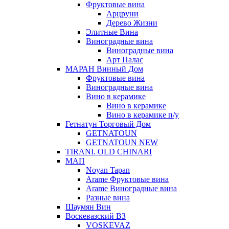
Фруктовые вина
Арцруни
Дерево Жизни
Элитные Вина
Виноградные вина
Виноградные вина
Арт Палас
МАРАН Винный Дом
Фруктовые вина
Виноградные вина
Вино в керамике
Вино в керамике
Вино в керамике п/у
Гетнатун Торговый Дом
GETNATOUN
GETNATOUN NEW
TIRANI. OLD CHINARI
МАП
Noyan Tapan
Arame Фруктовые вина
Arame Виноградные вина
Разные вина
Шаумян Вин
Воскевазский ВЗ
VOSKEVAZ