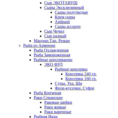
Сыр ЭКОТАВУШ
Сыры Эксклюзивный
Сыры полутведые
Крем сыры
Antipasti
Сыры ассорти
Сыр Чечил
Сыр разный
Мацони.Тан. Режан
Рыба из Армении
Рыба Охлажденная
Рыба Замороженная
Рыбные консервации
ЭКО ФУД
Рыбные консервы
Консервы 240 гр.
Консервы 160 гр.
Супы. Уха. Щи
Филе-кусочки. Суфле
Рыба Копченая
Раки Севанские
Раковые шейки
Раки живые
Раки варенные
Рыбная Икра