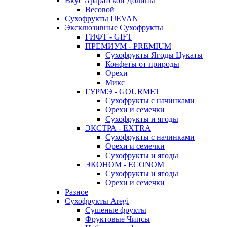
Вкус Араратской Долины
Весовой
Сухофрукты IJEVAN
Эксклюзивные Сухофрукты
ГИФТ - GIFT
ПРЕМИУМ - PREMIUM
Сухофрукты Ягоды Цукаты
Конфеты от природы
Орехи
Микс
ГУРМЭ - GOURMET
Сухофрукты с начинками
Орехи и семечки
Сухофрукты и ягоды
ЭКСТРА - EXTRA
Сухофрукты с начинками
Орехи и семечки
Сухофрукты и ягоды
ЭКОНОМ - ECONOM
Сухофрукты и ягоды
Орехи и семечки
Разное
Сухофрукты Aregi
Сушеные фрукты
Фруктовые Чипсы