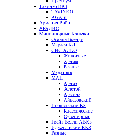
Премиум
Тавинко ВКЗ
TAVINKO
AGASI
Армения Вайн
АРАДИС
Миниатюрные Коньяки
Оганян Бренди
Мараси КД
СИС АЛКО
Животные
Храмы
Разные
Мадатовъ
МАП
Арамэ
Золотой
Армина
Айвазовский
Прошянский КЗ
Классические
Сувенирные
Грейт Велли АВКЗ
Иджеванский ВКЗ
Разные