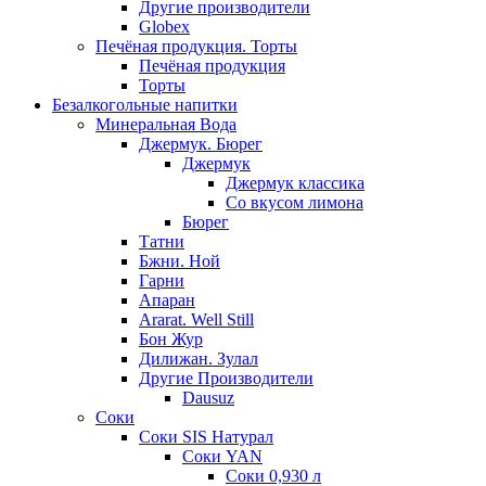
Другие производители
Globex
Печёная продукция. Торты
Печёная продукция
Торты
Безалкогольные напитки
Минеральная Вода
Джермук. Бюрег
Джермук
Джермук классика
Со вкусом лимона
Бюрег
Татни
Бжни. Ной
Гарни
Апаран
Ararat. Well Still
Бон Жур
Дилижан. Зулал
Другие Производители
Dausuz
Соки
Соки SIS Натурал
Соки YAN
Соки 0,930 л