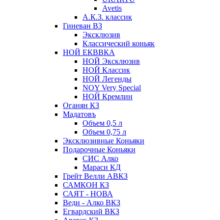
Avetis
А.К.З. классик
Гиневан ВЗ
Эксклюзив
Классический коньяк
НОЙ ЕКВВКА
НОЙ Эксклюзив
НОЙ Классик
НОЙ Легенды
NOY Very Speсial
НОЙ Кремлин
Оганян КЗ
Мадатовъ
Объем 0,5 л
Объем 0,75 л
Эксклюзивные Коньяки
Подарочные Коньяки
СИС Алко
Мараси КД
Грейт Велли АВКЗ
САМКОН КЗ
САЯТ - НОВА
Веди - Алко ВКЗ
Егвардский ВКЗ