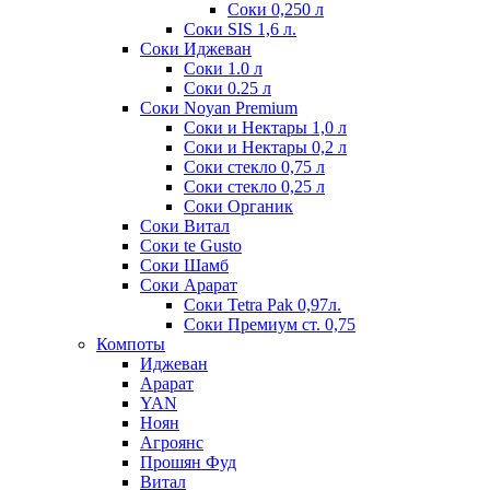
Соки 0,250 л
Соки SIS 1,6 л.
Соки Иджеван
Соки 1.0 л
Соки 0.25 л
Соки Noyan Premium
Соки и Нектары 1,0 л
Соки и Нектары 0,2 л
Соки стекло 0,75 л
Соки стекло 0,25 л
Соки Органик
Соки Витал
Соки te Gusto
Соки Шамб
Соки Арарат
Соки Tetra Pak 0,97л.
Соки Премиум ст. 0,75
Компоты
Иджеван
Арарат
YAN
Ноян
Агроянс
Прошян Фуд
Витал