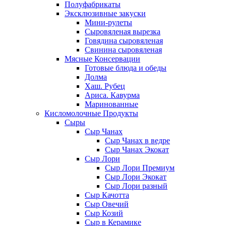
Полуфабрикаты
Эксклюзивные закуски
Мини-рулеты
Сыровяленая вырезка
Говядина сыровяленая
Свинина сыровяленая
Мясные Консервации
Готовые блюда и обеды
Долма
Хаш. Рубец
Ариса. Кавурма
Маринованные
Кисломолочные Продукты
Сыры
Сыр Чанах
Сыр Чанах в ведре
Сыр Чанах Экокат
Сыр Лори
Сыр Лори Премиум
Сыр Лори Экокат
Сыр Лори разный
Сыр Качотта
Сыр Овечий
Сыр Козий
Сыр в Керамике