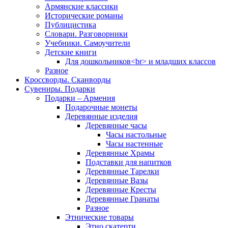
Армянские классики
Исторические романы
Публицистика
Словари. Разговорники
Учебники. Самоучители
Детские книги
Для дошкольников<br> и младших классов
Разное
Кроссворды. Сканворды
Сувениры. Подарки
Подарки – Армения
Подарочные монеты
Деревянные изделия
Деревянные часы
Часы настольные
Часы настенные
Деревянные Храмы
Подставки для напитков
Деревянные Тарелки
Деревянные Вазы
Деревянные Кресты
Деревянные Гранаты
Разное
Этнические товары
Этно скатерти