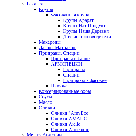
Бакалея
Крупы
Фасованная крупа
Крупы Арарат
Крупы Нат Продукт
Крупы Наша Деревня
Другие производители
Макароны
Лаваш. Матнакаш
Приправы. Специи
Приправы в банке
АРМСПЕЦИИ
Приправы
Специи
Приправы в фасовке
Hamove
Консервированные бобы
Соусы
Масло
Оливки
Оливки "Arm Eco"
Оливки AMADO
Оливки Aiello
Оливки Armenium
Мед из Армении