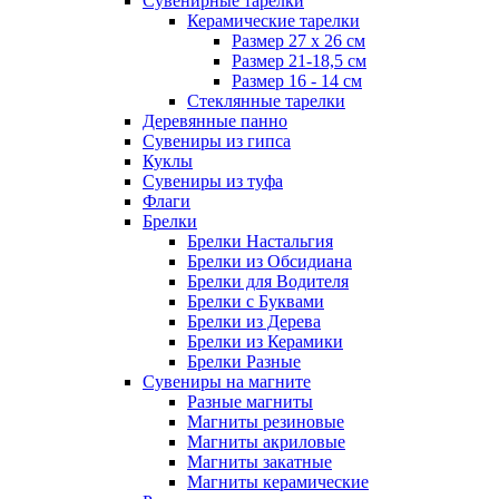
Сувенирные тарелки
Керамические тарелки
Размер 27 х 26 см
Размер 21-18,5 см
Размер 16 - 14 см
Стеклянные тарелки
Деревянные панно
Сувениры из гипса
Куклы
Сувениры из туфа
Флаги
Брелки
Брелки Настальгия
Брелки из Обсидиана
Брелки для Водителя
Брелки с Буквами
Брелки из Дерева
Брелки из Керамики
Брелки Разные
Сувениры на магните
Разные магниты
Магниты резиновые
Магниты акриловые
Магниты закатные
Магниты керамические