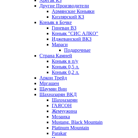
Арегак КЗ
Другие Производители
Армянские Коньяки
Кизлярский КЗ
Коньяк в Бочке
Гиневан ВЗ
Коньяк "СИС АЛКО"
Иджеванский ВКЗ
Мараси
Подарочные
Страна Камней
Коньяк в п/у
Коньяк 0,5 л.
Коньяк 0,2 л.
Аркон Трейд
Мргашен
Шаумян Вин
Шахназарян ВКД
Шахназарян
ГАЯСОН
Жемчужина
Мозаика
Mustang. Black Mountain
Platinum Mountain
Parakar