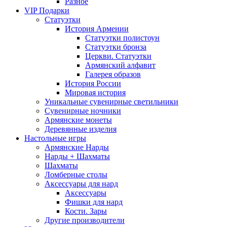
Разное
VIP Подарки
Статуэтки
История Армении
Статуэтки полистоун
Статуэтки бронза
Церкви. Статуэтки
Армянский алфавит
Галерея образов
История России
Мировая история
Уникальные сувенирные светильники
Сувенирные ночники
Армянские монеты
Деревянные изделия
Настольные игры
Армянские Нарды
Нарды + Шахматы
Шахматы
Ломберные столы
Аксессуары для нард
Аксессуары
Фишки для нард
Кости. Зары
Другие производители