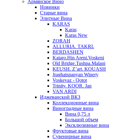
Армянское Вино
Новинки
Старые вина
Элитные Вина
KARAS
Karas
Karas New
ZORAH
ALLURIA. TAKRI.
BERDASHEN
Kataro.Hin Areni.Voskeni
Old Bridge.Tushpa.Malani
KEUSH. Z’art. KOUASH
Jraghatspanyan Winery
Voskevaz - Qotot
Trinity. KOOR. Jan
VAN ARDI
Иджеванский ВКЗ
Коллекционные вина
Виноградные вина
Вина 0,75 л
Большой объем
Эксклюзивные вина
Фруктовые вина
Cувенирные вина