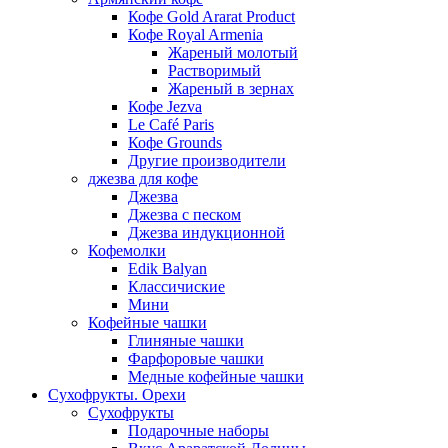
Кофе Gold Ararat Product
Кофе Royal Armenia
Жареный молотый
Растворимый
Жареный в зернах
Кофе Jezva
Le Café Paris
Кофе Grounds
Другие производители
джезва для кофе
Джезва
Джезва с песком
Джезва индукционной
Кофемолки
Edik Balyan
Классичиские
Мини
Кофейные чашки
Глиняные чашки
Фарфоровые чашки
Медные кофейные чашки
Сухофрукты. Орехи
Сухофрукты
Подарочные наборы