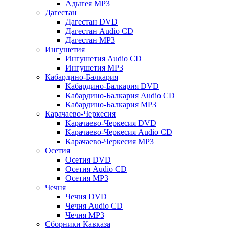
Адыгея MP3
Дагестан
Дагестан DVD
Дагестан Audio CD
Дагестан MP3
Ингушетия
Ингушетия Audio CD
Ингушетия MP3
Кабардино-Балкария
Кабардино-Балкария DVD
Кабардино-Балкария Audio CD
Кабардино-Балкария MP3
Карачаево-Черкесия
Карачаево-Черкесия DVD
Карачаево-Черкесия Audio CD
Карачаево-Черкесия MP3
Осетия
Осетия DVD
Осетия Audio CD
Осетия MP3
Чечня
Чечня DVD
Чечня Audio CD
Чечня MP3
Сборники Кавказа