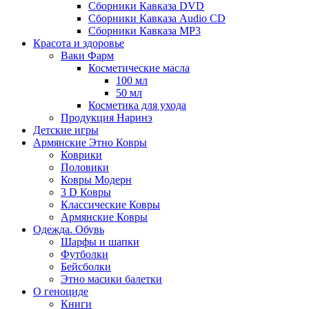
Сборники Кавказа DVD
Сборники Кавказа Audio CD
Сборники Кавказа MP3
Красота и здоровье
Ваки Фарм
Косметические масла
100 мл
50 мл
Косметика для ухода
Продукция Наринэ
Детские игры
Армянские Этно Ковры
Коврики
Половики
Ковры Модерн
3 D Ковры
Классические Ковры
Армянские Ковры
Одежда. Обувь
Шарфы и шапки
Футболки
Бейсболки
Этно масики балетки
О геноциде
Книги