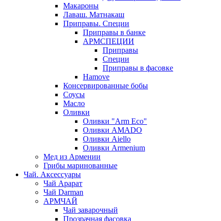
Макароны
Лаваш. Матнакаш
Приправы. Специи
Приправы в банке
АРМСПЕЦИИ
Приправы
Специи
Приправы в фасовке
Hamove
Консервированные бобы
Соусы
Масло
Оливки
Оливки "Arm Eco"
Оливки AMADO
Оливки Aiello
Оливки Armenium
Мед из Армении
Грибы маринованные
Чай. Аксессуары
Чай Арарат
Чай Darman
АРМЧАЙ
Чай заварочный
Прозрачная фасовка