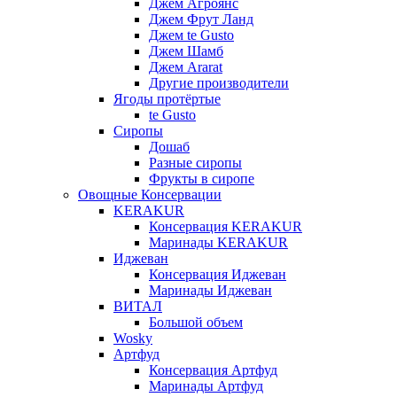
Джем Агроянс
Джем Фрут Ланд
Джем te Gusto
Джем Шамб
Джем Ararat
Другие производители
Ягоды протёртые
te Gusto
Сиропы
Дошаб
Разные сиропы
Фрукты в сиропе
Овощные Консервации
KERAKUR
Консервация KERAKUR
Маринады KERAKUR
Иджеван
Консервация Иджеван
Маринады Иджеван
ВИТАЛ
Большой объем
Wosky
Артфуд
Консервация Артфуд
Маринады Артфуд