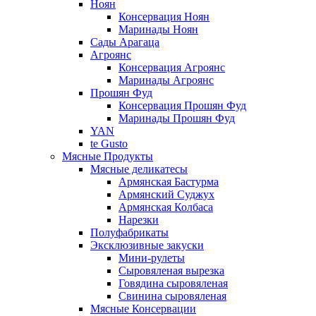
Ноян
Консервация Ноян
Маринады Ноян
Сады Арагаца
Агроянс
Консервация Агроянс
Маринады Агроянс
Прошян Фуд
Консервация Прошян Фуд
Маринады Прошян Фуд
YAN
te Gusto
Мясные Продукты
Мясные деликатесы
Армянская Бастурма
Армянский Суджух
Армянская Колбаса
Нарезки
Полуфабрикаты
Эксклюзивные закуски
Мини-рулеты
Сыровяленая вырезка
Говядина сыровяленая
Свинина сыровяленая
Мясные Консервации