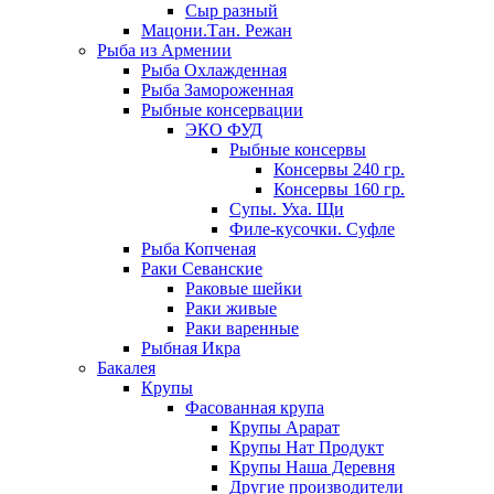
Сыр разный
Мацони.Тан. Режан
Рыба из Армении
Рыба Охлажденная
Рыба Замороженная
Рыбные консервации
ЭКО ФУД
Рыбные консервы
Консервы 240 гр.
Консервы 160 гр.
Супы. Уха. Щи
Филе-кусочки. Суфле
Рыба Копченая
Раки Севанские
Раковые шейки
Раки живые
Раки варенные
Рыбная Икра
Бакалея
Крупы
Фасованная крупа
Крупы Арарат
Крупы Нат Продукт
Крупы Наша Деревня
Другие производители