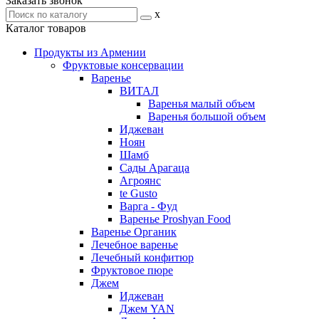
Заказать звонок
x
Каталог товаров
Продукты из Армении
Фруктовые консервации
Варенье
ВИТАЛ
Варенья малый объем
Варенья большой объем
Иджеван
Ноян
Шамб
Сады Арагаца
Агроянс
te Gusto
Варга - Фуд
Варенье Proshyan Food
Варенье Органик
Лечебное варенье
Лечебный конфитюр
Фруктовое пюре
Джем
Иджеван
Джем YAN