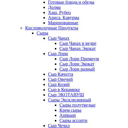
Готовые блюда и обеды
Долма
Хаш. Рубец
Ариса. Кавурма
Маринованные
Кисломолочные Продукты
Сыры
Сыр Чанах
Сыр Чанах в ведре
Сыр Чанах Экокат
Сыр Лори
Сыр Лори Премиум
Сыр Лори Экокат
Сыр Лори разный
Сыр Качотта
Сыр Овечий
Сыр Козий
Сыр в Керамике
Сыр ЭКОТАВУШ
Сыры Эксклюзивный
Сыры полутведые
Крем сыры
Antipasti
Сыры ассорти
Сыр Чечил