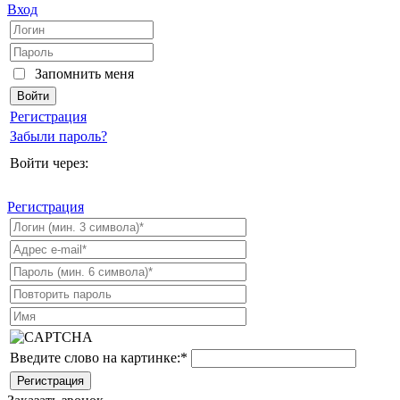
Вход
Запомнить меня
Регистрация
Забыли пароль?
Войти через:
Регистрация
Введите слово на картинке:
*