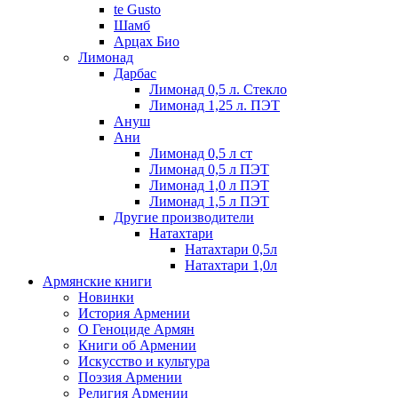
te Gusto
Шамб
Арцах Био
Лимонад
Дарбас
Лимонад 0,5 л. Стекло
Лимонад 1,25 л. ПЭТ
Ануш
Ани
Лимонад 0,5 л ст
Лимонад 0,5 л ПЭТ
Лимонад 1,0 л ПЭТ
Лимонад 1,5 л ПЭТ
Другие производители
Натахтари
Натахтари 0,5л
Натахтари 1,0л
Армянские книги
Новинки
История Армении
О Геноциде Армян
Книги об Армении
Иcкусство и культура
Поэзия Армении
Религия Армении