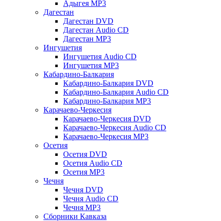
Адыгея MP3
Дагестан
Дагестан DVD
Дагестан Audio CD
Дагестан MP3
Ингушетия
Ингушетия Audio CD
Ингушетия MP3
Кабардино-Балкария
Кабардино-Балкария DVD
Кабардино-Балкария Audio CD
Кабардино-Балкария MP3
Карачаево-Черкесия
Карачаево-Черкесия DVD
Карачаево-Черкесия Audio CD
Карачаево-Черкесия MP3
Осетия
Осетия DVD
Осетия Audio CD
Осетия MP3
Чечня
Чечня DVD
Чечня Audio CD
Чечня MP3
Сборники Кавказа