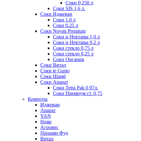
Соки 0,250 л
Соки SIS 1,6 л.
Соки Иджеван
Соки 1.0 л
Соки 0.25 л
Соки Noyan Premium
Соки и Нектары 1,0 л
Соки и Нектары 0,2 л
Соки стекло 0,75 л
Соки стекло 0,25 л
Соки Органик
Соки Витал
Соки te Gusto
Соки Шамб
Соки Арарат
Соки Tetra Pak 0,97л.
Соки Премиум ст. 0,75
Компоты
Иджеван
Арарат
YAN
Ноян
Агроянс
Прошян Фуд
Витал