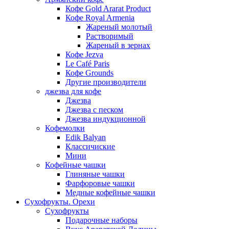
Кофе Gold Ararat Product
Кофе Royal Armenia
Жареный молотый
Растворимый
Жареный в зернах
Кофе Jezva
Le Café Paris
Кофе Grounds
Другие производители
джезва для кофе
Джезва
Джезва с песком
Джезва индукционной
Кофемолки
Edik Balyan
Классичиские
Мини
Кофейные чашки
Глиняные чашки
Фарфоровые чашки
Медные кофейные чашки
Сухофрукты. Орехи
Сухофрукты
Подарочные наборы