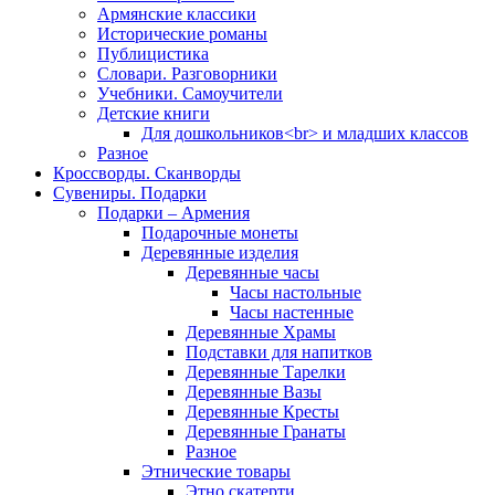
Армянские классики
Исторические романы
Публицистика
Словари. Разговорники
Учебники. Самоучители
Детские книги
Для дошкольников<br> и младших классов
Разное
Кроссворды. Сканворды
Сувениры. Подарки
Подарки – Армения
Подарочные монеты
Деревянные изделия
Деревянные часы
Часы настольные
Часы настенные
Деревянные Храмы
Подставки для напитков
Деревянные Тарелки
Деревянные Вазы
Деревянные Кресты
Деревянные Гранаты
Разное
Этнические товары
Этно скатерти