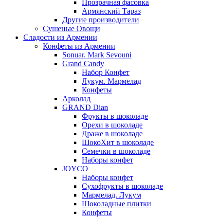
Прозрачная фасовка
Армянский Тараз
Другие производители
Сушеные Овощи
Сладости из Армении
Конфеты из Армении
Sonuar. Mark Sevouni
Grand Candy
Набор Конфет
Лукум. Мармелад
Конфеты
Арколад
GRAND Dian
Фрукты в шоколаде
Орехи в шоколаде
Драже в шоколаде
ШокоХит в шоколаде
Семечки в шоколаде
Наборы конфет
JOYCO
Наборы конфет
Сухофрукты в шоколаде
Мармелад. Лукум
Шоколадные плитки
Конфеты