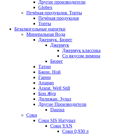
Другие производители
Globex
Печёная продукция. Торты
Печёная продукция
Торты
Безалкогольные напитки
Минеральная Вода
Джермук. Бюрег
Джермук
Джермук классика
Со вкусом лимона
Бюрег
Татни
Бжни. Ной
Гарни
Апаран
Ararat. Well Still
Бон Жур
Дилижан. Зулал
Другие Производители
Dausuz
Соки
Соки SIS Натурал
Соки YAN
Соки 0,930 л