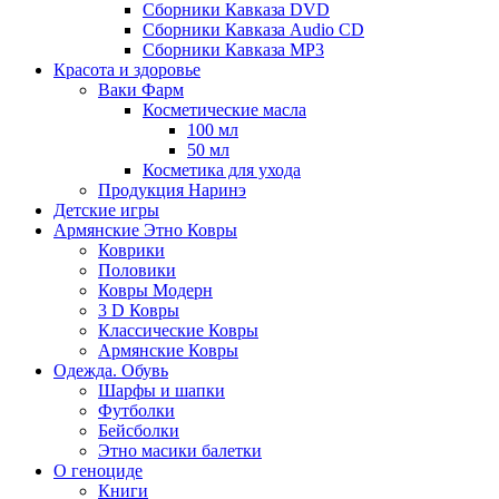
Сборники Кавказа DVD
Сборники Кавказа Audio CD
Сборники Кавказа MP3
Красота и здоровье
Ваки Фарм
Косметические масла
100 мл
50 мл
Косметика для ухода
Продукция Наринэ
Детские игры
Армянские Этно Ковры
Коврики
Половики
Ковры Модерн
3 D Ковры
Классические Ковры
Армянские Ковры
Одежда. Обувь
Шарфы и шапки
Футболки
Бейсболки
Этно масики балетки
О геноциде
Книги