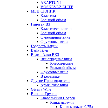
ARARTUNI
VOSKEVAZ ELITE
МЕЦ СЮНИК
Классика
Большой объем
Гиневан ВЗ
Классические вина
Большой объем
Сувенирные вина
Фруктовые вина
Гордость Нации
Вайк Груп
Веди - Алко ВКЗ
Виноградные вина
Классические
Большой объем
Фруктовые вина
В керамике
Другие Производители
Армянские вина
Givany Wine
Вина из Грузии
Кварельский Погреб
Киндзмараули
Киндзмараули 0,75л