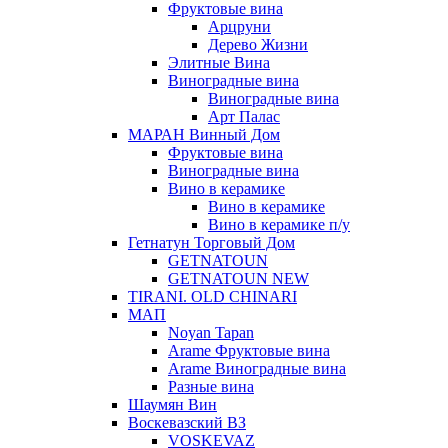
Фруктовые вина
Арцруни
Дерево Жизни
Элитные Вина
Виноградные вина
Виноградные вина
Арт Палас
МАРАН Винный Дом
Фруктовые вина
Виноградные вина
Вино в керамике
Вино в керамике
Вино в керамике п/у
Гетнатун Торговый Дом
GETNATOUN
GETNATOUN NEW
TIRANI. OLD CHINARI
МАП
Noyan Tapan
Arame Фруктовые вина
Arame Виноградные вина
Разные вина
Шаумян Вин
Воскевазский ВЗ
VOSKEVAZ