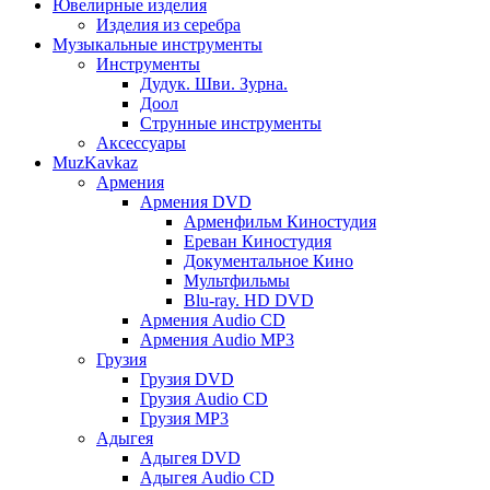
Ювелирные изделия
Изделия из серебра
Музыкальные инструменты
Инструменты
Дудук. Шви. Зурна.
Доол
Струнные инструменты
Аксессуары
MuzKavkaz
Армения
Армения DVD
Арменфильм Киностудия
Ереван Киностудия
Документальное Кино
Мультфильмы
Blu-ray. HD DVD
Армения Audio CD
Армения Audio MP3
Грузия
Грузия DVD
Грузия Audio CD
Грузия MP3
Адыгея
Адыгея DVD
Адыгея Audio CD