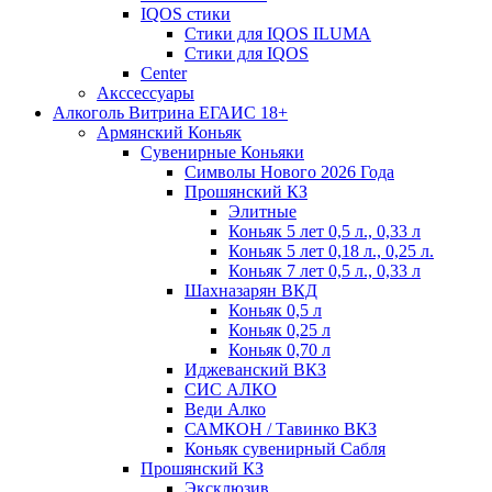
IQOS стики
Стики для IQOS ILUMA
Стики для IQOS
Сenter
Акссессуары
Алкоголь Витрина ЕГАИС 18+
Армянский Коньяк
Сувенирные Коньяки
Символы Нового 2026 Года
Прошянский КЗ
Элитные
Коньяк 5 лет 0,5 л., 0,33 л
Коньяк 5 лет 0,18 л., 0,25 л.
Коньяк 7 лет 0,5 л., 0,33 л
Шахназарян ВКД
Коньяк 0,5 л
Коньяк 0,25 л
Коньяк 0,70 л
Иджеванский ВКЗ
СИС АЛКО
Веди Алко
САМКОН / Тавинко ВКЗ
Коньяк сувенирный Сабля
Прошянский КЗ
Эксклюзив