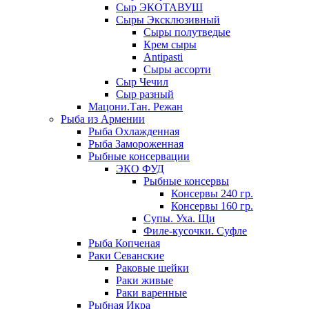
Сыр ЭКОТАВУШ
Сыры Эксклюзивный
Сыры полутведые
Крем сыры
Antipasti
Сыры ассорти
Сыр Чечил
Сыр разный
Мацони.Тан. Режан
Рыба из Армении
Рыба Охлажденная
Рыба Замороженная
Рыбные консервации
ЭКО ФУД
Рыбные консервы
Консервы 240 гр.
Консервы 160 гр.
Супы. Уха. Щи
Филе-кусочки. Суфле
Рыба Копченая
Раки Севанские
Раковые шейки
Раки живые
Раки варенные
Рыбная Икра