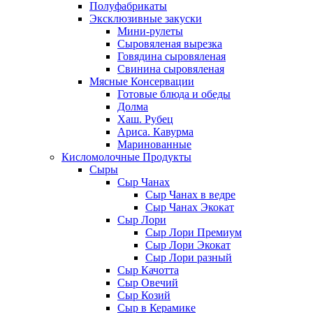
Полуфабрикаты
Эксклюзивные закуски
Мини-рулеты
Сыровяленая вырезка
Говядина сыровяленая
Свинина сыровяленая
Мясные Консервации
Готовые блюда и обеды
Долма
Хаш. Рубец
Ариса. Кавурма
Маринованные
Кисломолочные Продукты
Сыры
Сыр Чанах
Сыр Чанах в ведре
Сыр Чанах Экокат
Сыр Лори
Сыр Лори Премиум
Сыр Лори Экокат
Сыр Лори разный
Сыр Качотта
Сыр Овечий
Сыр Козий
Сыр в Керамике