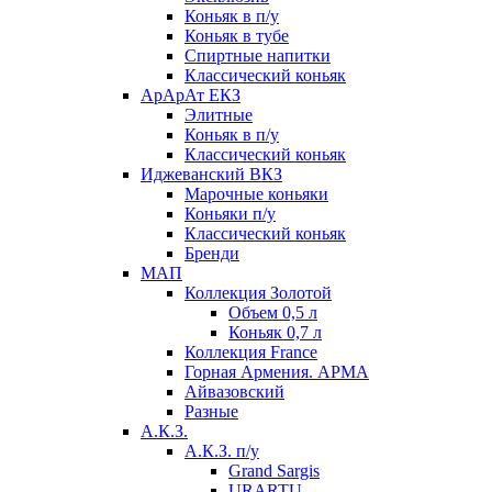
Коньяк в п/у
Коньяк в тубе
Спиртные напитки
Классический коньяк
АрАрАт ЕКЗ
Элитные
Коньяк в п/у
Классический коньяк
Иджеванский ВКЗ
Марочные коньяки
Коньяки п/у
Классический коньяк
Бренди
МАП
Коллекция Золотой
Объем 0,5 л
Коньяк 0,7 л
Коллекция France
Горная Армения. АРМА
Айвазовский
Разные
А.К.З.
А.К.З. п/у
Grand Sargis
URARTU