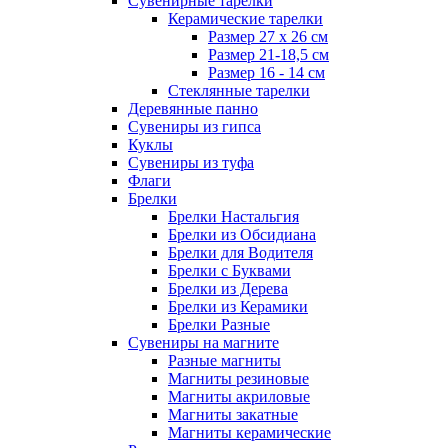
Сувенирные тарелки
Керамические тарелки
Размер 27 х 26 см
Размер 21-18,5 см
Размер 16 - 14 см
Стеклянные тарелки
Деревянные панно
Сувениры из гипса
Куклы
Сувениры из туфа
Флаги
Брелки
Брелки Настальгия
Брелки из Обсидиана
Брелки для Водителя
Брелки с Буквами
Брелки из Дерева
Брелки из Керамики
Брелки Разные
Сувениры на магните
Разные магниты
Магниты резиновые
Магниты акриловые
Магниты закатные
Магниты керамические