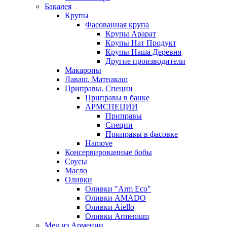
Бакалея
Крупы
Фасованная крупа
Крупы Арарат
Крупы Нат Продукт
Крупы Наша Деревня
Другие производители
Макароны
Лаваш. Матнакаш
Приправы. Специи
Приправы в банке
АРМСПЕЦИИ
Приправы
Специи
Приправы в фасовке
Hamove
Консервированные бобы
Соусы
Масло
Оливки
Оливки "Arm Eco"
Оливки AMADO
Оливки Aiello
Оливки Armenium
Мед из Армении