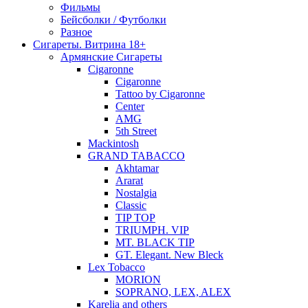
Фильмы
Бейсболки / Футболки
Разное
Сигареты. Витрина 18+
Армянские Сигареты
Cigaronne
Cigaronne
Tattoo by Cigaronne
Center
AMG
5th Street
Mackintosh
GRAND TABACCO
Akhtamar
Ararat
Nostalgia
Classic
TIP TOP
TRIUMPH. VIP
MT. BLACK TIP
GT. Elegant. New Bleck
Lex Tobacco
MORION
SOPRANO, LEX, ALEX
Karelia and others