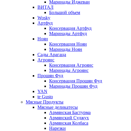
Маринады Иджеван
ВИТАЛ
Большой объем
Wosky
Артфуд
Консервация Артфуд
Маринады Артфуд
Ноян
Консервация Ноян
Маринады Ноян
Сады Арагаца
Агроянс
Консервация Агроянс
Маринады Агроянс
Прошян Фуд
Консервация Прошян Фуд
Маринады Прошян Фуд
YAN
te Gusto
Мясные Продукты
Мясные деликатесы
Армянская Бастурма
Армянский Суджух
Армянская Колбаса
Нарезки