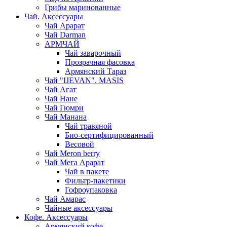
Грибы маринованные
Чай. Аксессуары
Чай Арарат
Чай Darman
АРМЧАЙ
Чай заварочный
Прозрачная фасовка
Армянский Тараз
Чай "IJEVAN". MASIS
Чай Агат
Чай Нане
Чай Гюмри
Чай Манана
Чай травяной
Био-сертифицированный
Весовой
Чай Meron berry
Чай Мега Арарат
Чай в пакете
Фильтр-пакетики
Гофроупаковка
Чай Амарас
Чайные аксессуары
Кофе. Аксессуары
Армянский кофе