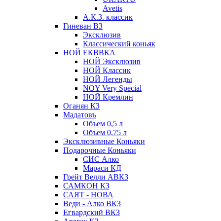
Avetis
А.К.З. классик
Гиневан ВЗ
Эксклюзив
Классический коньяк
НОЙ ЕКВВКА
НОЙ Эксклюзив
НОЙ Классик
НОЙ Легенды
NOY Very Speсial
НОЙ Кремлин
Оганян КЗ
Мадатовъ
Объем 0,5 л
Объем 0,75 л
Эксклюзивные Коньяки
Подарочные Коньяки
СИС Алко
Мараси КД
Грейт Велли АВКЗ
САМКОН КЗ
САЯТ - НОВА
Веди - Алко ВКЗ
Егвардский ВКЗ