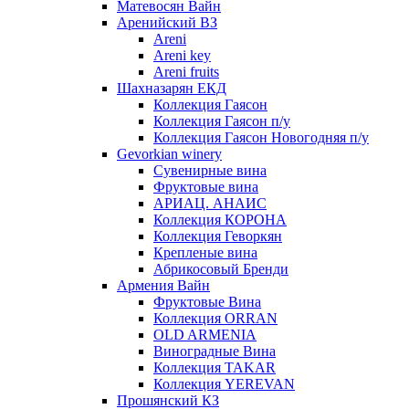
Матевосян Вайн
Аренийский ВЗ
Areni
Areni key
Areni fruits
Шахназарян ЕКД
Коллекция Гаясон
Коллекция Гаясон п/у
Коллекция Гаясон Новогодняя п/у
Gevorkian winery
Сувенирные вина
Фруктовые вина
АРИАЦ. АНАИС
Коллекция КОРОНА
Коллекция Геворкян
Крепленые вина
Абрикосовый Бренди
Армения Вайн
Фруктовые Вина
Коллекция ORRAN
OLD ARMENIA
Виноградные Вина
Коллекция TAKAR
Коллекция YEREVAN
Прошянский КЗ