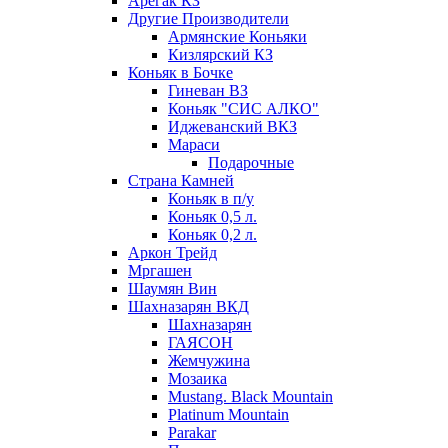
Арегак КЗ
Другие Производители
Армянские Коньяки
Кизлярский КЗ
Коньяк в Бочке
Гиневан ВЗ
Коньяк "СИС АЛКО"
Иджеванский ВКЗ
Мараси
Подарочные
Страна Камней
Коньяк в п/у
Коньяк 0,5 л.
Коньяк 0,2 л.
Аркон Трейд
Мргашен
Шаумян Вин
Шахназарян ВКД
Шахназарян
ГАЯСОН
Жемчужина
Мозаика
Mustang. Black Mountain
Platinum Mountain
Parakar