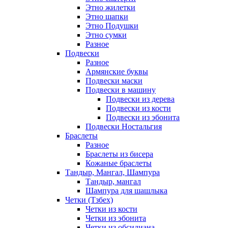
Этно жилетки
Этно шапки
Этно Подушки
Этно сумки
Разное
Подвески
Разное
Армянские буквы
Подвески маски
Подвески в машину
Подвески из дерева
Подвески из кости
Подвески из эбонита
Подвески Ностальгия
Браслеты
Разное
Браслеты из бисера
Кожаные браслеты
Тандыр, Мангал, Шампура
Тандыр, мангал
Шампура для шашлыка
Четки (Тзбех)
Четки из кости
Четки из эбонита
Четки из обсидиана