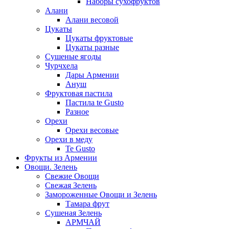
Наборы сухофруктов
Алани
Алани весовой
Цукаты
Цукаты фруктовые
Цукаты разные
Сушеные ягоды
Чурчхела
Дары Армении
Ануш
Фруктовая пастила
Пастила te Gusto
Разное
Орехи
Орехи весовые
Орехи в меду
Te Gusto
Фрукты из Армении
Овощи. Зелень
Свежие Овощи
Свежая Зелень
Замороженные Овощи и Зелень
Тамара фрут
Сушеная Зелень
АРМЧАЙ