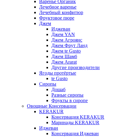
Варенье Органик
Лечебное варенье
Лечебный конфитюр
Фруктовое пюре
Джем
Иджеван
Джем YAN
Джем Агроянс
Джем Фрут Ланд
Джем te Gusto
Джем Шамб
Джем Ararat
Другие производители
Ягоды протёртые
te Gusto
Сиропы
Дошаб
Разные сиропы
Фрукты в сиропе
Овощные Консервации
KERAKUR
Консервация KERAKUR
Маринады KERAKUR
Иджеван
Консервация Иджеван