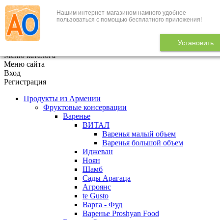
Нашим интернет-магазином намного удобнее
+7 (495) 646-888-1
пользоваться с помощью бесплатного приложения!
В корзине
0
товаров
Установить
x
Меню каталога
Меню сайта
Вход
Регистрация
Продукты из Армении
Фруктовые консервации
Варенье
ВИТАЛ
Варенья малый объем
Варенья большой объем
Иджеван
Ноян
Шамб
Сады Арагаца
Агроянс
te Gusto
Варга - Фуд
Варенье Proshyan Food