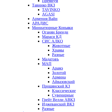
Премиум
Тавинко ВКЗ
TAVINKO
AGASI
Армения Вайн
АРАДИС
Миниатюрные Коньяки
Оганян Бренди
Мараси КД
СИС АЛКО
Животные
Храмы
Разные
Мадатовъ
МАП
Арамэ
Золотой
Армина
Айвазовский
Прошянский КЗ
Классические
Сувенирные
Грейт Велли АВКЗ
Иджеванский ВКЗ
Разные