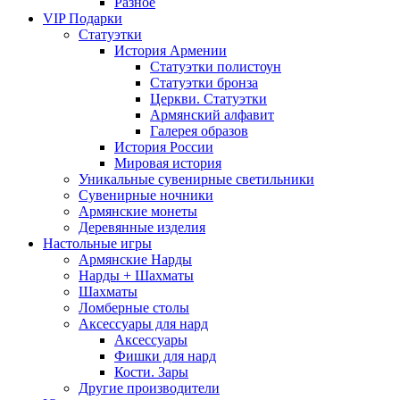
Разное
VIP Подарки
Статуэтки
История Армении
Статуэтки полистоун
Статуэтки бронза
Церкви. Статуэтки
Армянский алфавит
Галерея образов
История России
Мировая история
Уникальные сувенирные светильники
Сувенирные ночники
Армянские монеты
Деревянные изделия
Настольные игры
Армянские Нарды
Нарды + Шахматы
Шахматы
Ломберные столы
Аксессуары для нард
Аксессуары
Фишки для нард
Кости. Зары
Другие производители