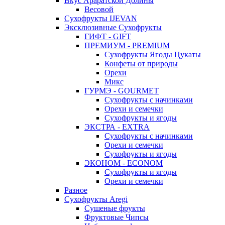
Вкус Араратской Долины
Весовой
Сухофрукты IJEVAN
Эксклюзивные Сухофрукты
ГИФТ - GIFT
ПРЕМИУМ - PREMIUM
Сухофрукты Ягоды Цукаты
Конфеты от природы
Орехи
Микс
ГУРМЭ - GOURMET
Сухофрукты с начинками
Орехи и семечки
Сухофрукты и ягоды
ЭКСТРА - EXTRA
Сухофрукты с начинками
Орехи и семечки
Сухофрукты и ягоды
ЭКОНОМ - ECONOM
Сухофрукты и ягоды
Орехи и семечки
Разное
Сухофрукты Aregi
Сушеные фрукты
Фруктовые Чипсы