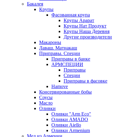
Бакалея
Крупы
Фасованная крупа
Крупы Арарат
Крупы Нат Продукт
Крупы Наша Деревня
Другие производители
Макароны
Лаваш. Матнакаш
Приправы. Специи
Приправы в банке
АРМСПЕЦИИ
Приправы
Специи
Приправы в фасовке
Hamove
Консервированные бобы
Соусы
Масло
Оливки
Оливки "Arm Eco"
Оливки AMADO
Оливки Aiello
Оливки Armenium
Мед из Армении