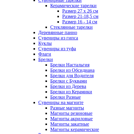
Сувенирные тарелки
Керамические тарелки
Размер 27 х 26 см
Размер 21-18,5 см
Размер 16 - 14 см
Стеклянные тарелки
Деревянные панно
Сувениры из гипса
Куклы
Сувениры из туфа
Флаги
Брелки
Брелки Настальгия
Брелки из Обсидиана
Брелки для Водителя
Брелки с Буквами
Брелки из Дерева
Брелки из Керамики
Брелки Разные
Сувениры на магните
Разные магниты
Магниты резиновые
Магниты акриловые
Магниты закатные
Магниты керамические