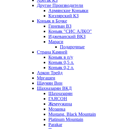
Арегак КЗ
Другие Производители
Армянские Коньяки
Кизлярский КЗ
Коньяк в Бочке
Гиневан ВЗ
Коньяк "СИС АЛКО"
Иджеванский ВКЗ
Мараси
Подарочные
Страна Камней
Коньяк в п/у
Коньяк 0,5 л.
Коньяк 0,2 л.
Аркон Трейд
Мргашен
Шаумян Вин
Шахназарян ВКД
Шахназарян
ГАЯСОН
Жемчужина
Мозаика
Mustang. Black Mountain
Platinum Mountain
Parakar