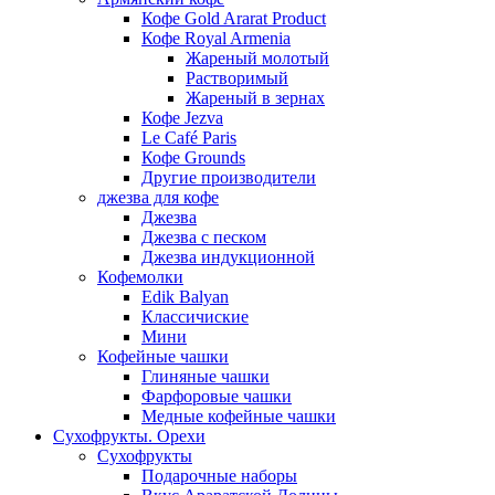
Кофе Gold Ararat Product
Кофе Royal Armenia
Жареный молотый
Растворимый
Жареный в зернах
Кофе Jezva
Le Café Paris
Кофе Grounds
Другие производители
джезва для кофе
Джезва
Джезва с песком
Джезва индукционной
Кофемолки
Edik Balyan
Классичиские
Мини
Кофейные чашки
Глиняные чашки
Фарфоровые чашки
Медные кофейные чашки
Сухофрукты. Орехи
Сухофрукты
Подарочные наборы