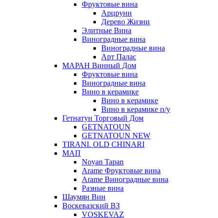
Фруктовые вина
Арцруни
Дерево Жизни
Элитные Вина
Виноградные вина
Виноградные вина
Арт Палас
МАРАН Винный Дом
Фруктовые вина
Виноградные вина
Вино в керамике
Вино в керамике
Вино в керамике п/у
Гетнатун Торговый Дом
GETNATOUN
GETNATOUN NEW
TIRANI. OLD CHINARI
МАП
Noyan Tapan
Arame Фруктовые вина
Arame Виноградные вина
Разные вина
Шаумян Вин
Воскевазский ВЗ
VOSKEVAZ