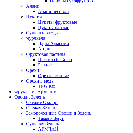
Наборы сухофруктов
Алани
Алани весовой
Цукаты
Цукаты фруктовые
Цукаты разные
Сушеные ягоды
Чурчхела
Дары Армении
Ануш
Фруктовая пастила
Пастила te Gusto
Разное
Орехи
Орехи весовые
Орехи в меду
Te Gusto
Фрукты из Армении
Овощи. Зелень
Свежие Овощи
Свежая Зелень
Замороженные Овощи и Зелень
Тамара фрут
Сушеная Зелень
АРМЧАЙ