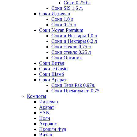
Соки 0,250 л
Соки SIS 1,6 л.
Соки Иджеван
Соки 1.0 л
Соки 0.25 л
Соки Noyan Premium
Соки и Нектары 1,0 л
Соки и Нектары 0,2 л
Соки стекло 0,75 л
Соки стекло 0,25 л
Соки Органик
Соки Витал
Соки te Gusto
Соки Шамб
Соки Арарат
Соки Tetra Pak 0,97л.
Соки Премиум ст. 0,75
Компоты
Иджеван
Арарат
YAN
Ноян
Агроянс
Прошян Фуд
Витал