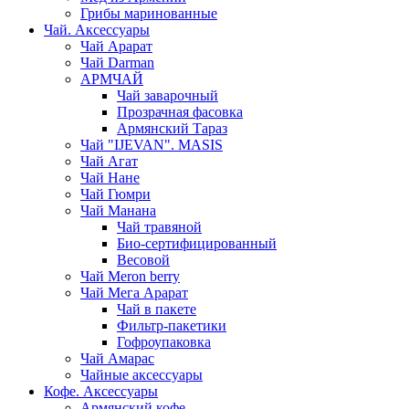
Грибы маринованные
Чай. Аксессуары
Чай Арарат
Чай Darman
АРМЧАЙ
Чай заварочный
Прозрачная фасовка
Армянский Тараз
Чай "IJEVAN". MASIS
Чай Агат
Чай Нане
Чай Гюмри
Чай Манана
Чай травяной
Био-сертифицированный
Весовой
Чай Meron berry
Чай Мега Арарат
Чай в пакете
Фильтр-пакетики
Гофроупаковка
Чай Амарас
Чайные аксессуары
Кофе. Аксессуары
Армянский кофе