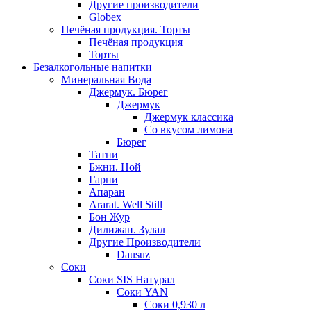
Другие производители
Globex
Печёная продукция. Торты
Печёная продукция
Торты
Безалкогольные напитки
Минеральная Вода
Джермук. Бюрег
Джермук
Джермук классика
Со вкусом лимона
Бюрег
Татни
Бжни. Ной
Гарни
Апаран
Ararat. Well Still
Бон Жур
Дилижан. Зулал
Другие Производители
Dausuz
Соки
Соки SIS Натурал
Соки YAN
Соки 0,930 л