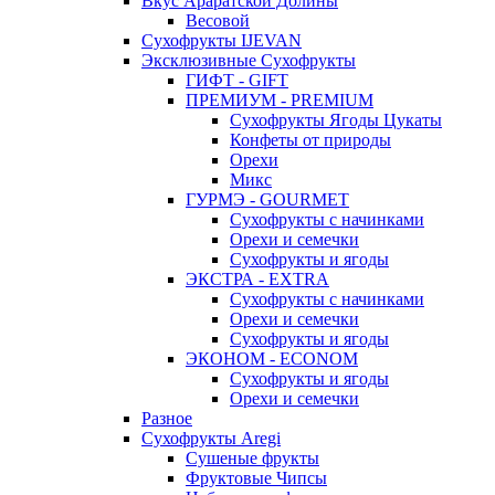
Вкус Араратской Долины
Весовой
Сухофрукты IJEVAN
Эксклюзивные Сухофрукты
ГИФТ - GIFT
ПРЕМИУМ - PREMIUM
Сухофрукты Ягоды Цукаты
Конфеты от природы
Орехи
Микс
ГУРМЭ - GOURMET
Сухофрукты с начинками
Орехи и семечки
Сухофрукты и ягоды
ЭКСТРА - EXTRA
Сухофрукты с начинками
Орехи и семечки
Сухофрукты и ягоды
ЭКОНОМ - ECONOM
Сухофрукты и ягоды
Орехи и семечки
Разное
Сухофрукты Aregi
Сушеные фрукты
Фруктовые Чипсы