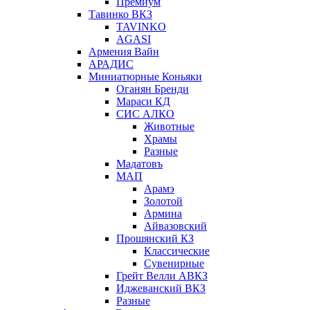
Премиум
Тавинко ВКЗ
TAVINKO
AGASI
Армения Вайн
АРАДИС
Миниатюрные Коньяки
Оганян Бренди
Мараси КД
СИС АЛКО
Животные
Храмы
Разные
Мадатовъ
МАП
Арамэ
Золотой
Армина
Айвазовский
Прошянский КЗ
Классические
Сувенирные
Грейт Велли АВКЗ
Иджеванский ВКЗ
Разные