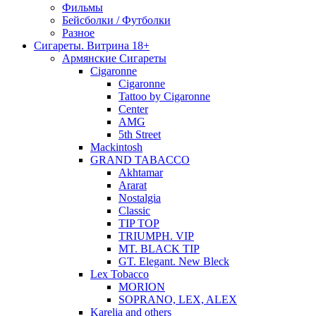
Фильмы
Бейсболки / Футболки
Разное
Сигареты. Витрина 18+
Армянские Сигареты
Cigaronne
Cigaronne
Tattoo by Cigaronne
Center
AMG
5th Street
Mackintosh
GRAND TABACCO
Akhtamar
Ararat
Nostalgia
Classic
TIP TOP
TRIUMPH. VIP
MT. BLACK TIP
GT. Elegant. New Bleck
Lex Tobacco
MORION
SOPRANO, LEX, ALEX
Karelia and others