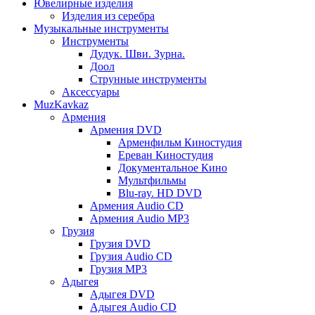
Ювелирные изделия
Изделия из серебра
Музыкальные инструменты
Инструменты
Дудук. Шви. Зурна.
Доол
Струнные инструменты
Аксессуары
MuzKavkaz
Армения
Армения DVD
Арменфильм Киностудия
Ереван Киностудия
Документальное Кино
Мультфильмы
Blu-ray. HD DVD
Армения Audio CD
Армения Audio MP3
Грузия
Грузия DVD
Грузия Audio CD
Грузия MP3
Адыгея
Адыгея DVD
Адыгея Audio CD