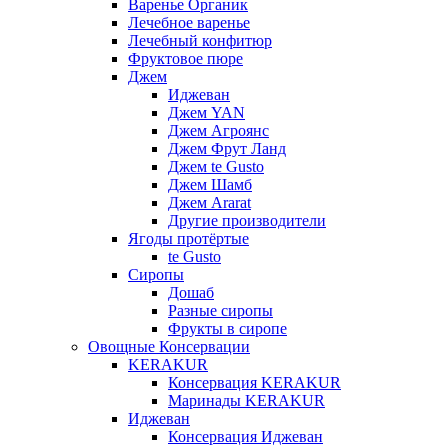
Варенье Органик
Лечебное варенье
Лечебный конфитюр
Фруктовое пюре
Джем
Иджеван
Джем YAN
Джем Агроянс
Джем Фрут Ланд
Джем te Gusto
Джем Шамб
Джем Ararat
Другие производители
Ягоды протёртые
te Gusto
Сиропы
Дошаб
Разные сиропы
Фрукты в сиропе
Овощные Консервации
KERAKUR
Консервация KERAKUR
Маринады KERAKUR
Иджеван
Консервация Иджеван