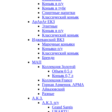
Коньяк в п/у
Коньяк в тубе
Спиртные напитки
Классический коньяк
АрАрАт ЕКЗ
Элитные
Коньяк в п/у
Классический коньяк
Иджеванский ВКЗ
Марочные коньяки
Коньяки п/у
Классический коньяк
Бренди
МАП
Коллекция Золотой
Объем 0,5 л
Коньяк 0,7 л
Коллекция France
Горная Армения. АРМА
Айвазовский
Разные
А.К.З.
А.К.З. п/у
Grand Sargis
URARTU