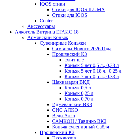
IQOS стики
Стики для IQOS ILUMA
Стики для IQOS
Сenter
Акссессуары
Алкоголь Витрина ЕГАИС 18+
Армянский Коньяк
Сувенирные Коньяки
Символы Нового 2026 Года
Прошянский КЗ
Элитные
Коньяк 5 лет 0,5 л., 0,33 л
Коньяк 5 лет 0,18 л., 0,25 л.
Коньяк 7 лет 0,5 л., 0,33 л
Шахназарян ВКД
Коньяк 0,5 л
Коньяк 0,25 л
Коньяк 0,70 л
Иджеванский ВКЗ
СИС АЛКО
Веди Алко
САМКОН / Тавинко ВКЗ
Коньяк сувенирный Сабля
Прошянский КЗ
Эксклюзив