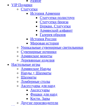
Разное
VIP Подарки
Статуэтки
История Армении
Статуэтки полистоун
Статуэтки бронза
Церкви. Статуэтки
Армянский алфавит
Галерея образов
История России
Мировая история
Уникальные сувенирные светильники
Сувенирные ночники
Армянские монеты
Деревянные изделия
Настольные игры
Армянские Нарды
Нарды + Шахматы
Шахматы
Ломберные столы
Аксессуары для нард
Аксессуары
Фишки для нард
Кости. Зары
Другие производители