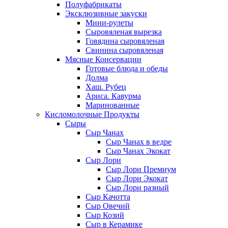
Полуфабрикаты
Эксклюзивные закуски
Мини-рулеты
Сыровяленая вырезка
Говядина сыровяленая
Свинина сыровяленая
Мясные Консервации
Готовые блюда и обеды
Долма
Хаш. Рубец
Ариса. Кавурма
Маринованные
Кисломолочные Продукты
Сыры
Сыр Чанах
Сыр Чанах в ведре
Сыр Чанах Экокат
Сыр Лори
Сыр Лори Премиум
Сыр Лори Экокат
Сыр Лори разный
Сыр Качотта
Сыр Овечий
Сыр Козий
Сыр в Керамике