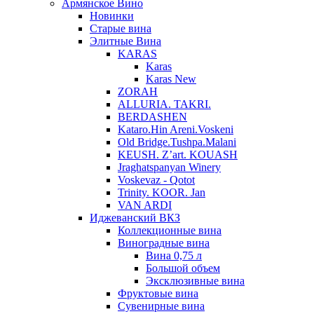
Армянское Вино
Новинки
Старые вина
Элитные Вина
KARAS
Karas
Karas New
ZORAH
ALLURIA. TAKRI.
BERDASHEN
Kataro.Hin Areni.Voskeni
Old Bridge.Tushpa.Malani
KEUSH. Z’art. KOUASH
Jraghatspanyan Winery
Voskevaz - Qotot
Trinity. KOOR. Jan
VAN ARDI
Иджеванский ВКЗ
Коллекционные вина
Виноградные вина
Вина 0,75 л
Большой объем
Эксклюзивные вина
Фруктовые вина
Cувенирные вина