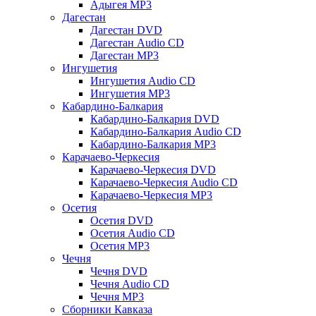
Адыгея MP3
Дагестан
Дагестан DVD
Дагестан Audio CD
Дагестан MP3
Ингушетия
Ингушетия Audio CD
Ингушетия MP3
Кабардино-Балкария
Кабардино-Балкария DVD
Кабардино-Балкария Audio CD
Кабардино-Балкария MP3
Карачаево-Черкесия
Карачаево-Черкесия DVD
Карачаево-Черкесия Audio CD
Карачаево-Черкесия MP3
Осетия
Осетия DVD
Осетия Audio CD
Осетия MP3
Чечня
Чечня DVD
Чечня Audio CD
Чечня MP3
Сборники Кавказа