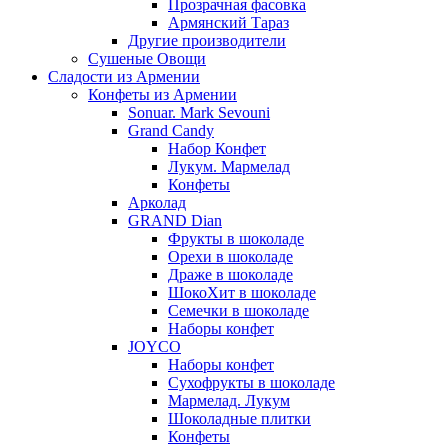
Прозрачная фасовка
Армянский Тараз
Другие производители
Сушеные Овощи
Сладости из Армении
Конфеты из Армении
Sonuar. Mark Sevouni
Grand Candy
Набор Конфет
Лукум. Мармелад
Конфеты
Арколад
GRAND Dian
Фрукты в шоколаде
Орехи в шоколаде
Драже в шоколаде
ШокоХит в шоколаде
Семечки в шоколаде
Наборы конфет
JOYCO
Наборы конфет
Сухофрукты в шоколаде
Мармелад. Лукум
Шоколадные плитки
Конфеты