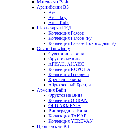
Матевосян Вайн
Аренийский ВЗ
Areni
Areni key
Areni fruits
Шахназарян ЕКД
Коллекция Гаясон
Коллекция Гаясон п/у
Коллекция Гаясон Новогодняя п/у
Gevorkian winery
Сувенирные вина
Фруктовые вина
АРИАЦ. АНАИС
Коллекция КОРОНА
Коллекция Геворкян
Крепленые вина
Абрикосовый Бренди
Армения Вайн
Фруктовые Вина
Коллекция ORRAN
OLD ARMENIA
Виноградные Вина
Коллекция TAKAR
Коллекция YEREVAN
Прошянский КЗ