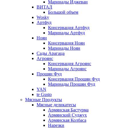
Маринады Иджеван
ВИТАЛ
Большой объем
Wosky
Артфуд
Консервация Артфуд
Маринады Артфуд
Ноян
Консервация Ноян
Маринады Ноян
Сады Арагаца
Агроянс
Консервация Агроянс
Маринады Агроянс
Прошян Фуд
Консервация Прошян Фуд
Маринады Прошян Фуд
YAN
te Gusto
Мясные Продукты
Мясные деликатесы
Армянская Бастурма
Армянский Суджух
Армянская Колбаса
Нарезки