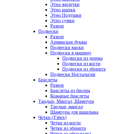
Этно жилетки
Этно шапки
Этно Подушки
Этно сумки
Разное
Подвески
Разное
Армянские буквы
Подвески маски
Подвески в машину
Подвески из дерева
Подвески из кости
Подвески из эбонита
Подвески Ностальгия
Браслеты
Разное
Браслеты из бисера
Кожаные браслеты
Тандыр, Мангал, Шампура
Тандыр, мангал
Шампура для шашлыка
Четки (Тзбех)
Четки из кости
Четки из эбонита
Четки из обсидиана