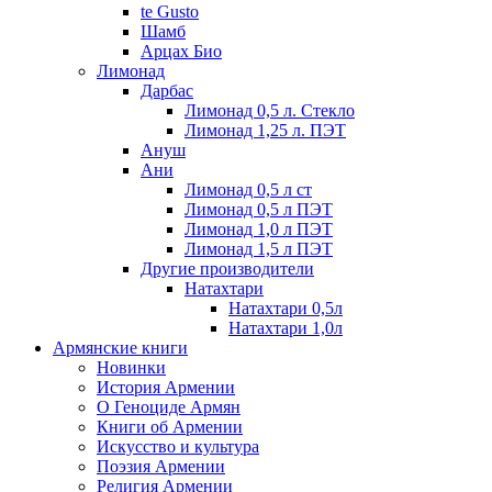
te Gusto
Шамб
Арцах Био
Лимонад
Дарбас
Лимонад 0,5 л. Стекло
Лимонад 1,25 л. ПЭТ
Ануш
Ани
Лимонад 0,5 л ст
Лимонад 0,5 л ПЭТ
Лимонад 1,0 л ПЭТ
Лимонад 1,5 л ПЭТ
Другие производители
Натахтари
Натахтари 0,5л
Натахтари 1,0л
Армянские книги
Новинки
История Армении
О Геноциде Армян
Книги об Армении
Иcкусство и культура
Поэзия Армении
Религия Армении