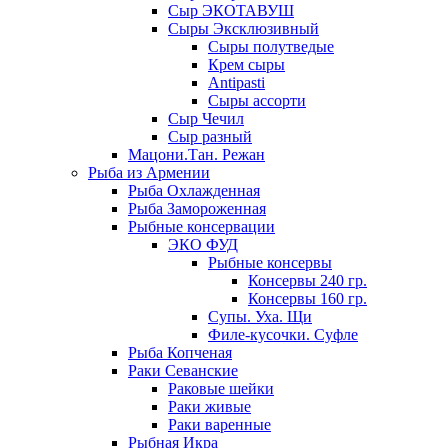
Сыр ЭКОТАВУШ
Сыры Эксклюзивный
Сыры полутведые
Крем сыры
Antipasti
Сыры ассорти
Сыр Чечил
Сыр разный
Мацони.Тан. Режан
Рыба из Армении
Рыба Охлажденная
Рыба Замороженная
Рыбные консервации
ЭКО ФУД
Рыбные консервы
Консервы 240 гр.
Консервы 160 гр.
Супы. Уха. Щи
Филе-кусочки. Суфле
Рыба Копченая
Раки Севанские
Раковые шейки
Раки живые
Раки варенные
Рыбная Икра