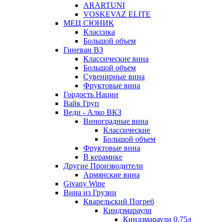
ARARTUNI
VOSKEVAZ ELITE
МЕЦ СЮНИК
Классика
Большой объем
Гиневан ВЗ
Классические вина
Большой объем
Сувенирные вина
Фруктовые вина
Гордость Нации
Вайк Груп
Веди - Алко ВКЗ
Виноградные вина
Классические
Большой объем
Фруктовые вина
В керамике
Другие Производители
Армянские вина
Givany Wine
Вина из Грузии
Кварельский Погреб
Киндзмараули
Киндзмараули 0,75л