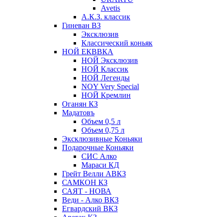
Avetis
А.К.З. классик
Гиневан ВЗ
Эксклюзив
Классический коньяк
НОЙ ЕКВВКА
НОЙ Эксклюзив
НОЙ Классик
НОЙ Легенды
NOY Very Speсial
НОЙ Кремлин
Оганян КЗ
Мадатовъ
Объем 0,5 л
Объем 0,75 л
Эксклюзивные Коньяки
Подарочные Коньяки
СИС Алко
Мараси КД
Грейт Велли АВКЗ
САМКОН КЗ
САЯТ - НОВА
Веди - Алко ВКЗ
Егвардский ВКЗ