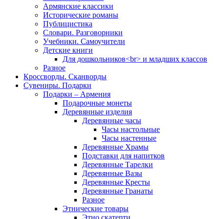
Армянские классики
Исторические романы
Публицистика
Словари. Разговорники
Учебники. Самоучители
Детские книги
Для дошкольников<br> и младших классов
Разное
Кроссворды. Сканворды
Сувениры. Подарки
Подарки – Армения
Подарочные монеты
Деревянные изделия
Деревянные часы
Часы настольные
Часы настенные
Деревянные Храмы
Подставки для напитков
Деревянные Тарелки
Деревянные Вазы
Деревянные Кресты
Деревянные Гранаты
Разное
Этнические товары
Этно скатерти