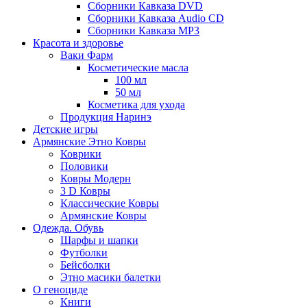
Сборники Кавказа DVD
Сборники Кавказа Audio CD
Сборники Кавказа MP3
Красота и здоровье
Ваки Фарм
Косметические масла
100 мл
50 мл
Косметика для ухода
Продукция Наринэ
Детские игры
Армянские Этно Ковры
Коврики
Половики
Ковры Модерн
3 D Ковры
Классические Ковры
Армянские Ковры
Одежда. Обувь
Шарфы и шапки
Футболки
Бейсболки
Этно масики балетки
О геноциде
Книги