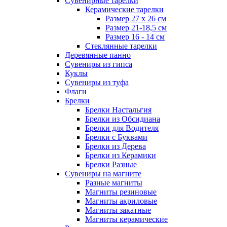
Сувенирные тарелки
Керамические тарелки
Размер 27 х 26 см
Размер 21-18,5 см
Размер 16 - 14 см
Стеклянные тарелки
Деревянные панно
Сувениры из гипса
Куклы
Сувениры из туфа
Флаги
Брелки
Брелки Настальгия
Брелки из Обсидиана
Брелки для Водителя
Брелки с Буквами
Брелки из Дерева
Брелки из Керамики
Брелки Разные
Сувениры на магните
Разные магниты
Магниты резиновые
Магниты акриловые
Магниты закатные
Магниты керамические