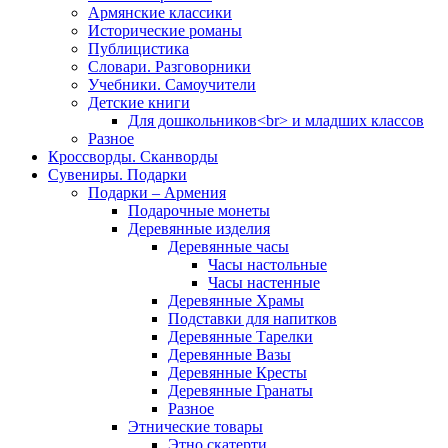
Армянские классики
Исторические романы
Публицистика
Словари. Разговорники
Учебники. Самоучители
Детские книги
Для дошкольников<br> и младших классов
Разное
Кроссворды. Сканворды
Сувениры. Подарки
Подарки – Армения
Подарочные монеты
Деревянные изделия
Деревянные часы
Часы настольные
Часы настенные
Деревянные Храмы
Подставки для напитков
Деревянные Тарелки
Деревянные Вазы
Деревянные Кресты
Деревянные Гранаты
Разное
Этнические товары
Этно скатерти