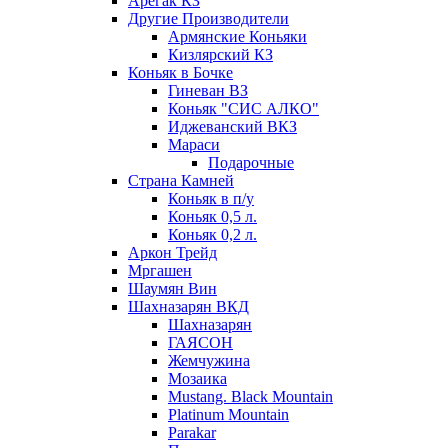
Арегак КЗ
Другие Производители
Армянские Коньяки
Кизлярский КЗ
Коньяк в Бочке
Гиневан ВЗ
Коньяк "СИС АЛКО"
Иджеванский ВКЗ
Мараси
Подарочные
Страна Камней
Коньяк в п/у
Коньяк 0,5 л.
Коньяк 0,2 л.
Аркон Трейд
Мргашен
Шаумян Вин
Шахназарян ВКД
Шахназарян
ГАЯСОН
Жемчужина
Мозаика
Mustang. Black Mountain
Platinum Mountain
Parakar