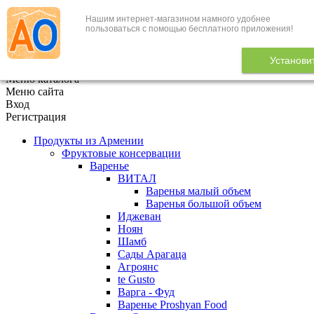
Нашим интернет-магазином намного удобнее
+7 (495) 646-888-1
пользоваться с помощью бесплатного приложения!
В корзине
0
товаров
Установи
x
Меню каталога
Меню сайта
Вход
Регистрация
Продукты из Армении
Фруктовые консервации
Варенье
ВИТАЛ
Варенья малый объем
Варенья большой объем
Иджеван
Ноян
Шамб
Сады Арагаца
Агроянс
te Gusto
Варга - Фуд
Варенье Proshyan Food