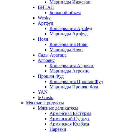
Маринады Иджеван
ВИТАЛ
Большой объем
Wosky
Артфуд
Консервация Артфуд
Маринады Артфуд
Ноян
Консервация Ноян
Маринады Ноян
Сады Арагаца
Агроянс
Консервация Агроянс
Маринады Агроянс
Прошян Фуд
Консервация Прошян Фуд
Маринады Прошян Фуд
YAN
te Gusto
Мясные Продукты
Мясные деликатесы
Армянская Бастурма
Армянский Суджух
Армянская Колбаса
Нарезки