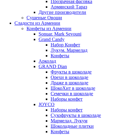
Прозрачная фасовка
Армянский Тараз
Другие производители
Сушеные Овощи
Сладости из Армении
Конфеты из Армении
Sonuar. Mark Sevouni
Grand Candy
Набор Конфет
Лукум. Мармелад
Конфеты
Арколад
GRAND Dian
Фрукты в шоколаде
Орехи в шоколаде
Драже в шоколаде
ШокоХит в шоколаде
Семечки в шоколаде
Наборы конфет
JOYCO
Наборы конфет
Сухофрукты в шоколаде
Мармелад. Лукум
Шоколадные плитки
Конфеты