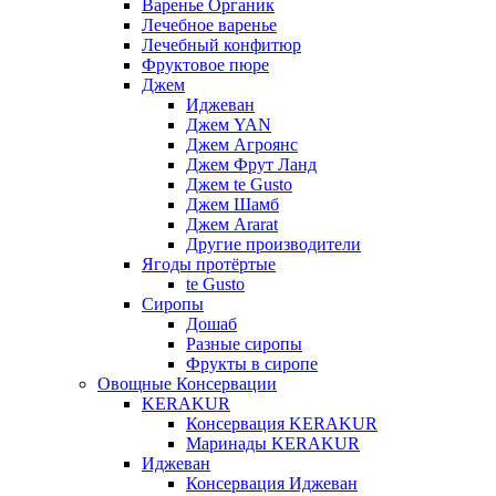
Варенье Органик
Лечебное варенье
Лечебный конфитюр
Фруктовое пюре
Джем
Иджеван
Джем YAN
Джем Агроянс
Джем Фрут Ланд
Джем te Gusto
Джем Шамб
Джем Ararat
Другие производители
Ягоды протёртые
te Gusto
Сиропы
Дошаб
Разные сиропы
Фрукты в сиропе
Овощные Консервации
KERAKUR
Консервация KERAKUR
Маринады KERAKUR
Иджеван
Консервация Иджеван