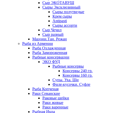
Сыр ЭКОТАВУШ
Сыры Эксклюзивный
Сыры полутведые
Крем сыры
Antipasti
Сыры ассорти
Сыр Чечил
Сыр разный
Мацони.Тан. Режан
Рыба из Армении
Рыба Охлажденная
Рыба Замороженная
Рыбные консервации
ЭКО ФУД
Рыбные консервы
Консервы 240 гр.
Консервы 160 гр.
Супы. Уха. Щи
Филе-кусочки. Суфле
Рыба Копченая
Раки Севанские
Раковые шейки
Раки живые
Раки варенные
Рыбная Икра