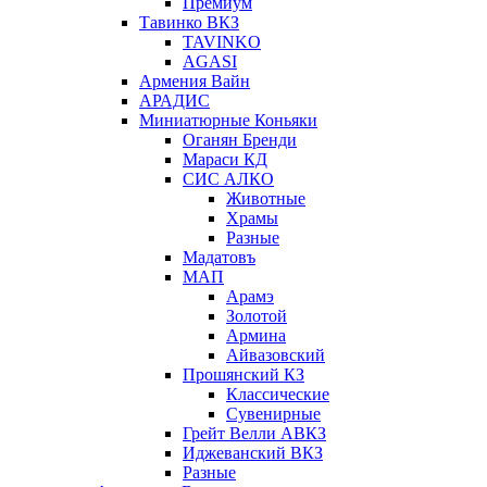
Премиум
Тавинко ВКЗ
TAVINKO
AGASI
Армения Вайн
АРАДИС
Миниатюрные Коньяки
Оганян Бренди
Мараси КД
СИС АЛКО
Животные
Храмы
Разные
Мадатовъ
МАП
Арамэ
Золотой
Армина
Айвазовский
Прошянский КЗ
Классические
Сувенирные
Грейт Велли АВКЗ
Иджеванский ВКЗ
Разные