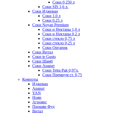
Соки 0,250 л
Соки SIS 1,6 л.
Соки Иджеван
Соки 1.0 л
Соки 0.25 л
Соки Noyan Premium
Соки и Нектары 1,0 л
Соки и Нектары 0,2 л
Соки стекло 0,75 л
Соки стекло 0,25 л
Соки Органик
Соки Витал
Соки te Gusto
Соки Шамб
Соки Арарат
Соки Tetra Pak 0,97л.
Соки Премиум ст. 0,75
Компоты
Иджеван
Арарат
YAN
Ноян
Агроянс
Прошян Фуд
Витал