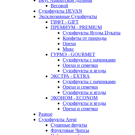
Вкус Араратской Долины
Весовой
Сухофрукты IJEVAN
Эксклюзивные Сухофрукты
ГИФТ - GIFT
ПРЕМИУМ - PREMIUM
Сухофрукты Ягоды Цукаты
Конфеты от природы
Орехи
Микс
ГУРМЭ - GOURMET
Сухофрукты с начинками
Орехи и семечки
Сухофрукты и ягоды
ЭКСТРА - EXTRA
Сухофрукты с начинками
Орехи и семечки
Сухофрукты и ягоды
ЭКОНОМ - ECONOM
Сухофрукты и ягоды
Орехи и семечки
Разное
Сухофрукты Aregi
Сушеные фрукты
Фруктовые Чипсы