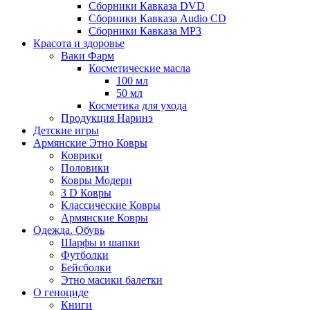
Сборники Кавказа DVD
Сборники Кавказа Audio CD
Сборники Кавказа MP3
Красота и здоровье
Ваки Фарм
Косметические масла
100 мл
50 мл
Косметика для ухода
Продукция Наринэ
Детские игры
Армянские Этно Ковры
Коврики
Половики
Ковры Модерн
3 D Ковры
Классические Ковры
Армянские Ковры
Одежда. Обувь
Шарфы и шапки
Футболки
Бейсболки
Этно масики балетки
О геноциде
Книги