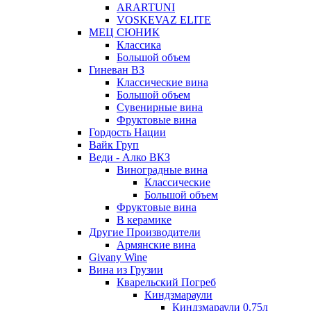
ARARTUNI
VOSKEVAZ ELITE
МЕЦ СЮНИК
Классика
Большой объем
Гиневан ВЗ
Классические вина
Большой объем
Сувенирные вина
Фруктовые вина
Гордость Нации
Вайк Груп
Веди - Алко ВКЗ
Виноградные вина
Классические
Большой объем
Фруктовые вина
В керамике
Другие Производители
Армянские вина
Givany Wine
Вина из Грузии
Кварельский Погреб
Киндзмараули
Киндзмараули 0,75л