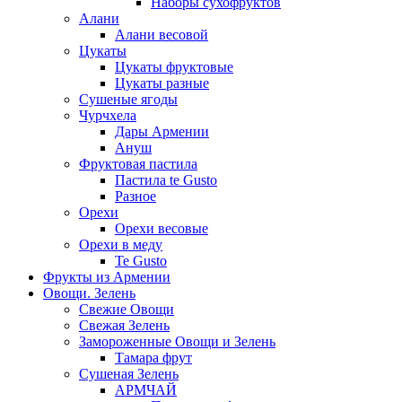
Наборы сухофруктов
Алани
Алани весовой
Цукаты
Цукаты фруктовые
Цукаты разные
Сушеные ягоды
Чурчхела
Дары Армении
Ануш
Фруктовая пастила
Пастила te Gusto
Разное
Орехи
Орехи весовые
Орехи в меду
Te Gusto
Фрукты из Армении
Овощи. Зелень
Свежие Овощи
Свежая Зелень
Замороженные Овощи и Зелень
Тамара фрут
Сушеная Зелень
АРМЧАЙ