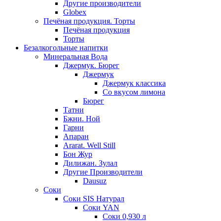
Другие производители
Globex
Печёная продукция. Торты
Печёная продукция
Торты
Безалкогольные напитки
Минеральная Вода
Джермук. Бюрег
Джермук
Джермук классика
Со вкусом лимона
Бюрег
Татни
Бжни. Ной
Гарни
Апаран
Ararat. Well Still
Бон Жур
Дилижан. Зулал
Другие Производители
Dausuz
Соки
Соки SIS Натурал
Соки YAN
Соки 0,930 л