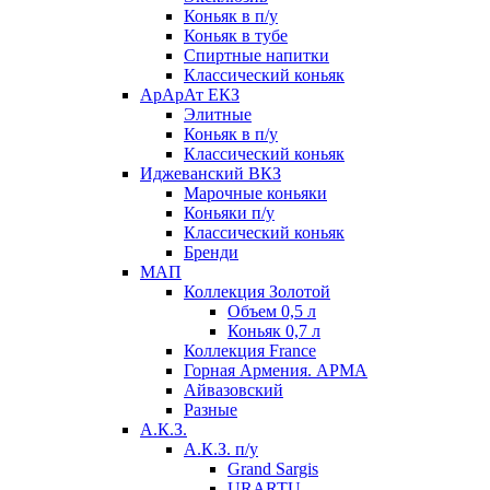
Коньяк в п/у
Коньяк в тубе
Спиртные напитки
Классический коньяк
АрАрАт ЕКЗ
Элитные
Коньяк в п/у
Классический коньяк
Иджеванский ВКЗ
Марочные коньяки
Коньяки п/у
Классический коньяк
Бренди
МАП
Коллекция Золотой
Объем 0,5 л
Коньяк 0,7 л
Коллекция France
Горная Армения. АРМА
Айвазовский
Разные
А.К.З.
А.К.З. п/у
Grand Sargis
URARTU