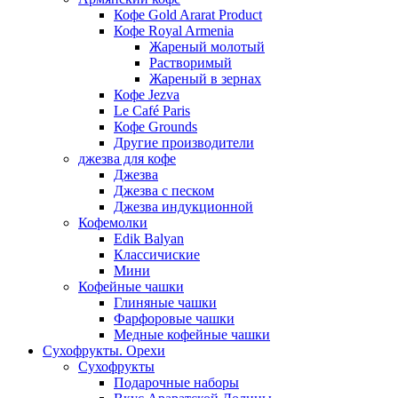
Кофе Gold Ararat Product
Кофе Royal Armenia
Жареный молотый
Растворимый
Жареный в зернах
Кофе Jezva
Le Café Paris
Кофе Grounds
Другие производители
джезва для кофе
Джезва
Джезва с песком
Джезва индукционной
Кофемолки
Edik Balyan
Классичиские
Мини
Кофейные чашки
Глиняные чашки
Фарфоровые чашки
Медные кофейные чашки
Сухофрукты. Орехи
Сухофрукты
Подарочные наборы