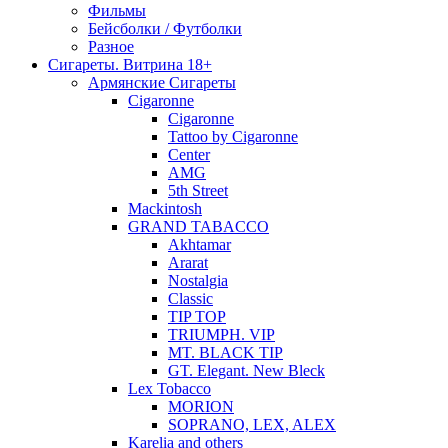
Фильмы
Бейсболки / Футболки
Разное
Сигареты. Витрина 18+
Армянские Сигареты
Cigaronne
Cigaronne
Tattoo by Cigaronne
Center
AMG
5th Street
Mackintosh
GRAND TABACCO
Akhtamar
Ararat
Nostalgia
Classic
TIP TOP
TRIUMPH. VIP
MT. BLACK TIP
GT. Elegant. New Bleck
Lex Tobacco
MORION
SOPRANO, LEX, ALEX
Karelia and others