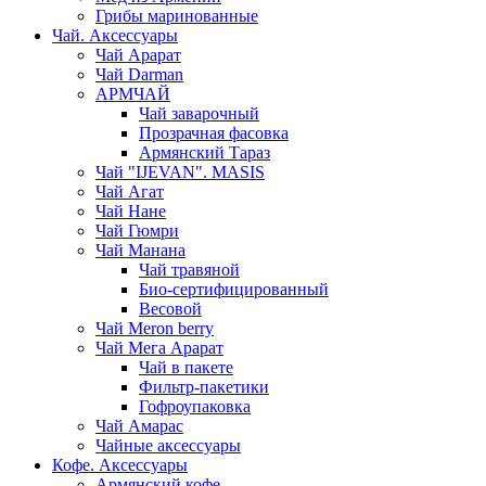
Грибы маринованные
Чай. Аксессуары
Чай Арарат
Чай Darman
АРМЧАЙ
Чай заварочный
Прозрачная фасовка
Армянский Тараз
Чай "IJEVAN". MASIS
Чай Агат
Чай Нане
Чай Гюмри
Чай Манана
Чай травяной
Био-сертифицированный
Весовой
Чай Meron berry
Чай Мега Арарат
Чай в пакете
Фильтр-пакетики
Гофроупаковка
Чай Амарас
Чайные аксессуары
Кофе. Аксессуары
Армянский кофе