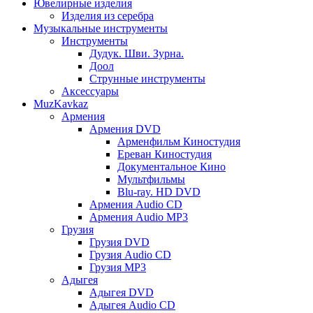
Ювелирные изделия
Изделия из серебра
Музыкальные инструменты
Инструменты
Дудук. Шви. Зурна.
Доол
Струнные инструменты
Аксессуары
MuzKavkaz
Армения
Армения DVD
Арменфильм Киностудия
Ереван Киностудия
Документальное Кино
Мультфильмы
Blu-ray. HD DVD
Армения Audio CD
Армения Audio MP3
Грузия
Грузия DVD
Грузия Audio CD
Грузия MP3
Адыгея
Адыгея DVD
Адыгея Audio CD