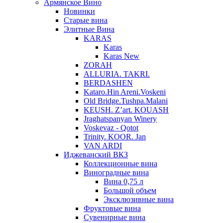
Армянское Вино
Новинки
Старые вина
Элитные Вина
KARAS
Karas
Karas New
ZORAH
ALLURIA. TAKRI.
BERDASHEN
Kataro.Hin Areni.Voskeni
Old Bridge.Tushpa.Malani
KEUSH. Z’art. KOUASH
Jraghatspanyan Winery
Voskevaz - Qotot
Trinity. KOOR. Jan
VAN ARDI
Иджеванский ВКЗ
Коллекционные вина
Виноградные вина
Вина 0,75 л
Большой объем
Эксклюзивные вина
Фруктовые вина
Cувенирные вина