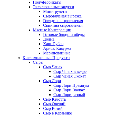
Полуфабрикаты
Эксклюзивные закуски
Мини-рулеты
Сыровяленая вырезка
Говядина сыровяленая
Свинина сыровяленая
Мясные Консервации
Готовые блюда и обеды
Долма
Хаш. Рубец
Ариса. Кавурма
Маринованные
Кисломолочные Продукты
Сыры
Сыр Чанах
Сыр Чанах в ведре
Сыр Чанах Экокат
Сыр Лори
Сыр Лори Премиум
Сыр Лори Экокат
Сыр Лори разный
Сыр Качотта
Сыр Овечий
Сыр Козий
Сыр в Керамике