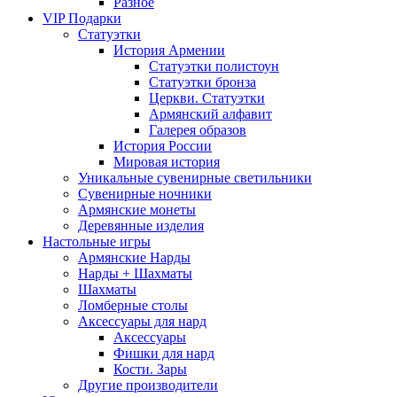
Разное
VIP Подарки
Статуэтки
История Армении
Статуэтки полистоун
Статуэтки бронза
Церкви. Статуэтки
Армянский алфавит
Галерея образов
История России
Мировая история
Уникальные сувенирные светильники
Сувенирные ночники
Армянские монеты
Деревянные изделия
Настольные игры
Армянские Нарды
Нарды + Шахматы
Шахматы
Ломберные столы
Аксессуары для нард
Аксессуары
Фишки для нард
Кости. Зары
Другие производители