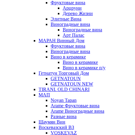
Фруктовые вина
Арцруни
Дерево Жизни
Элитные Вина
Виноградные вина
Виноградные вина
Арт Палас
МАРАН Винный Дом
Фруктовые вина
Виноградные вина
Вино в керамике
Вино в керамике
Вино в керамике п/у
Гетнатун Торговый Дом
GETNATOUN
GETNATOUN NEW
TIRANI. OLD CHINARI
МАП
Noyan Tapan
Arame Фруктовые вина
Arame Виноградные вина
Разные вина
Шаумян Вин
Воскевазский ВЗ
VOSKEVAZ