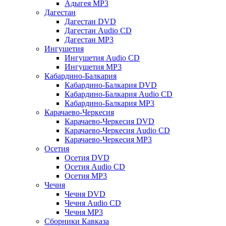
Адыгея MP3
Дагестан
Дагестан DVD
Дагестан Audio CD
Дагестан MP3
Ингушетия
Ингушетия Audio CD
Ингушетия MP3
Кабардино-Балкария
Кабардино-Балкария DVD
Кабардино-Балкария Audio CD
Кабардино-Балкария MP3
Карачаево-Черкесия
Карачаево-Черкесия DVD
Карачаево-Черкесия Audio CD
Карачаево-Черкесия MP3
Осетия
Осетия DVD
Осетия Audio CD
Осетия MP3
Чечня
Чечня DVD
Чечня Audio CD
Чечня MP3
Сборники Кавказа