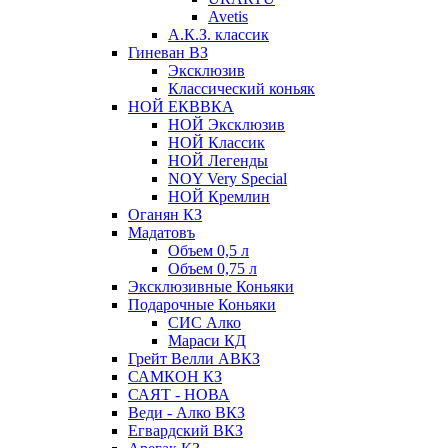
Avetis
А.К.З. классик
Гиневан ВЗ
Эксклюзив
Классический коньяк
НОЙ ЕКВВКА
НОЙ Эксклюзив
НОЙ Классик
НОЙ Легенды
NOY Very Speсial
НОЙ Кремлин
Оганян КЗ
Мадатовъ
Объем 0,5 л
Объем 0,75 л
Эксклюзивные Коньяки
Подарочные Коньяки
СИС Алко
Мараси КД
Грейт Велли АВКЗ
САМКОН КЗ
САЯТ - НОВА
Веди - Алко ВКЗ
Егвардский ВКЗ