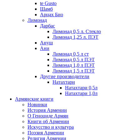
te Gusto
Шамб
Арцах Био
Лимонад
Дарбас
Лимонад 0,5 л. Стекло
Лимонад 1,25 л. ПЭТ
Ануш
Ани
Лимонад 0,5 л ст
Лимонад 0,5 л ПЭТ
Лимонад 1,0 л ПЭТ
Лимонад 1,5 л ПЭТ
Другие производители
Натахтари
Натахтари 0,5л
Натахтари 1,0л
Армянские книги
Новинки
История Армении
О Геноциде Армян
Книги об Армении
Иcкусство и культура
Поэзия Армении
Религия Армении