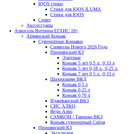
IQOS стики
Стики для IQOS ILUMA
Стики для IQOS
Сenter
Акссессуары
Алкоголь Витрина ЕГАИС 18+
Армянский Коньяк
Сувенирные Коньяки
Символы Нового 2026 Года
Прошянский КЗ
Элитные
Коньяк 5 лет 0,5 л., 0,33 л
Коньяк 5 лет 0,18 л., 0,25 л.
Коньяк 7 лет 0,5 л., 0,33 л
Шахназарян ВКД
Коньяк 0,5 л
Коньяк 0,25 л
Коньяк 0,70 л
Иджеванский ВКЗ
СИС АЛКО
Веди Алко
САМКОН / Тавинко ВКЗ
Коньяк сувенирный Сабля
Прошянский КЗ
Эксклюзив