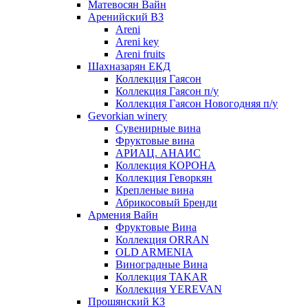
Матевосян Вайн
Аренийский ВЗ
Areni
Areni key
Areni fruits
Шахназарян ЕКД
Коллекция Гаясон
Коллекция Гаясон п/у
Коллекция Гаясон Новогодняя п/у
Gevorkian winery
Сувенирные вина
Фруктовые вина
АРИАЦ. АНАИС
Коллекция КОРОНА
Коллекция Геворкян
Крепленые вина
Абрикосовый Бренди
Армения Вайн
Фруктовые Вина
Коллекция ORRAN
OLD ARMENIA
Виноградные Вина
Коллекция TAKAR
Коллекция YEREVAN
Прошянский КЗ