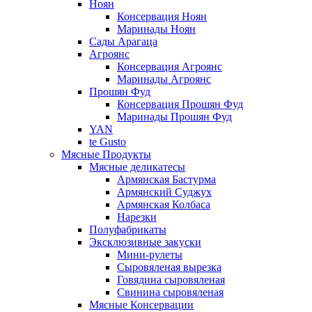
Ноян
Консервация Ноян
Маринады Ноян
Сады Арагаца
Агроянс
Консервация Агроянс
Маринады Агроянс
Прошян Фуд
Консервация Прошян Фуд
Маринады Прошян Фуд
YAN
te Gusto
Мясные Продукты
Мясные деликатесы
Армянская Бастурма
Армянский Суджух
Армянская Колбаса
Нарезки
Полуфабрикаты
Эксклюзивные закуски
Мини-рулеты
Сыровяленая вырезка
Говядина сыровяленая
Свинина сыровяленая
Мясные Консервации