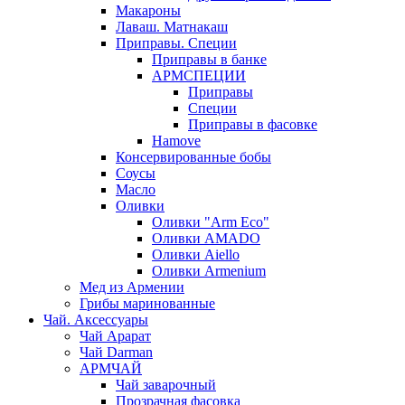
Макароны
Лаваш. Матнакаш
Приправы. Специи
Приправы в банке
АРМСПЕЦИИ
Приправы
Специи
Приправы в фасовке
Hamove
Консервированные бобы
Соусы
Масло
Оливки
Оливки "Arm Eco"
Оливки AMADO
Оливки Aiello
Оливки Armenium
Мед из Армении
Грибы маринованные
Чай. Аксессуары
Чай Арарат
Чай Darman
АРМЧАЙ
Чай заварочный
Прозрачная фасовка