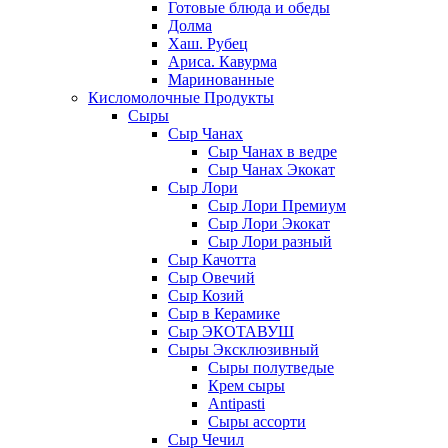
Готовые блюда и обеды
Долма
Хаш. Рубец
Ариса. Кавурма
Маринованные
Кисломолочные Продукты
Сыры
Сыр Чанах
Сыр Чанах в ведре
Сыр Чанах Экокат
Сыр Лори
Сыр Лори Премиум
Сыр Лори Экокат
Сыр Лори разный
Сыр Качотта
Сыр Овечий
Сыр Козий
Сыр в Керамике
Сыр ЭКОТАВУШ
Сыры Эксклюзивный
Сыры полутведые
Крем сыры
Antipasti
Сыры ассорти
Сыр Чечил