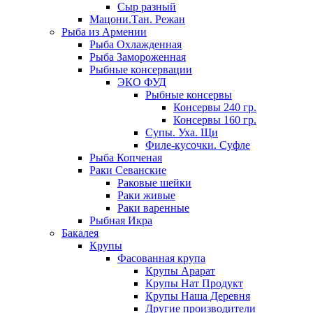
Сыр разный
Мацони.Тан. Режан
Рыба из Армении
Рыба Охлажденная
Рыба Замороженная
Рыбные консервации
ЭКО ФУД
Рыбные консервы
Консервы 240 гр.
Консервы 160 гр.
Супы. Уха. Щи
Филе-кусочки. Суфле
Рыба Копченая
Раки Севанские
Раковые шейки
Раки живые
Раки варенные
Рыбная Икра
Бакалея
Крупы
Фасованная крупа
Крупы Арарат
Крупы Нат Продукт
Крупы Наша Деревня
Другие производители