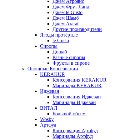
Джем Агроянс
Джем Фрут Ланд
Джем te Gusto
Джем Шамб
Джем Ararat
Другие производители
Ягоды протёртые
te Gusto
Сиропы
Дошаб
Разные сиропы
Фрукты в сиропе
Овощные Консервации
KERAKUR
Консервация KERAKUR
Маринады KERAKUR
Иджеван
Консервация Иджеван
Маринады Иджеван
ВИТАЛ
Большой объем
Wosky
Артфуд
Консервация Артфуд
Маринады Артфуд