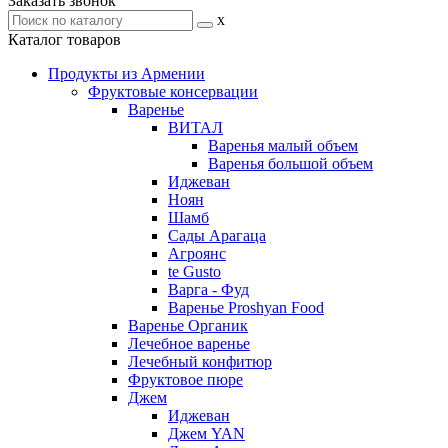
Заказать звонок
x
Каталог товаров
Продукты из Армении
Фруктовые консервации
Варенье
ВИТАЛ
Варенья малый объем
Варенья большой объем
Иджеван
Ноян
Шамб
Сады Арагаца
Агроянс
te Gusto
Варга - Фуд
Варенье Proshyan Food
Варенье Органик
Лечебное варенье
Лечебный конфитюр
Фруктовое пюре
Джем
Иджеван
Джем YAN