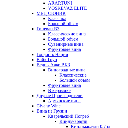
ARARTUNI
VOSKEVAZ ELITE
МЕЦ СЮНИК
Классика
Большой объем
Гиневан ВЗ
Классические вина
Большой объем
Сувенирные вина
Фруктовые вина
Гордость Нации
Вайк Груп
Веди - Алко ВКЗ
Виноградные вина
Классические
Большой объем
Фруктовые вина
В керамике
Другие Производители
Армянские вина
Givany Wine
Вина из Грузии
Кварельский Погреб
Киндзмараули
Киндзмараули 0,75л