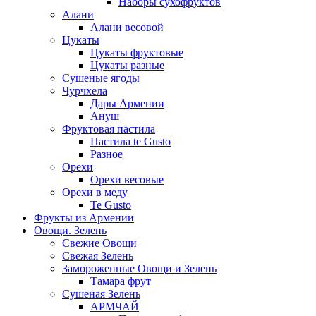
Наборы сухофруктов
Алани
Алани весовой
Цукаты
Цукаты фруктовые
Цукаты разные
Сушеные ягоды
Чурчхела
Дары Армении
Ануш
Фруктовая пастила
Пастила te Gusto
Разное
Орехи
Орехи весовые
Орехи в меду
Te Gusto
Фрукты из Армении
Овощи. Зелень
Свежие Овощи
Свежая Зелень
Замороженные Овощи и Зелень
Тамара фрут
Сушеная Зелень
АРМЧАЙ