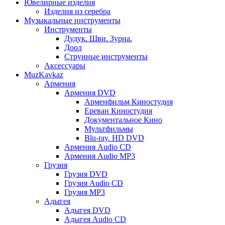
Ювелирные изделия
Изделия из серебра
Музыкальные инструменты
Инструменты
Дудук. Шви. Зурна.
Доол
Струнные инструменты
Аксессуары
MuzKavkaz
Армения
Армения DVD
Арменфильм Киностудия
Ереван Киностудия
Документальное Кино
Мультфильмы
Blu-ray. HD DVD
Армения Audio CD
Армения Audio MP3
Грузия
Грузия DVD
Грузия Audio CD
Грузия MP3
Адыгея
Адыгея DVD
Адыгея Audio CD