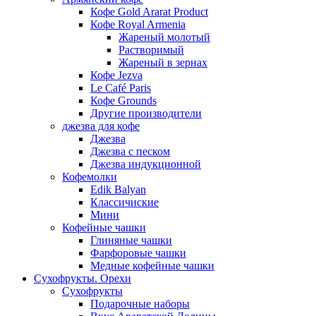
Кофе Gold Ararat Product
Кофе Royal Armenia
Жареный молотый
Растворимый
Жареный в зернах
Кофе Jezva
Le Café Paris
Кофе Grounds
Другие производители
джезва для кофе
Джезва
Джезва с песком
Джезва индукционной
Кофемолки
Edik Balyan
Классичиские
Мини
Кофейные чашки
Глиняные чашки
Фарфоровые чашки
Медные кофейные чашки
Сухофрукты. Орехи
Сухофрукты
Подарочные наборы