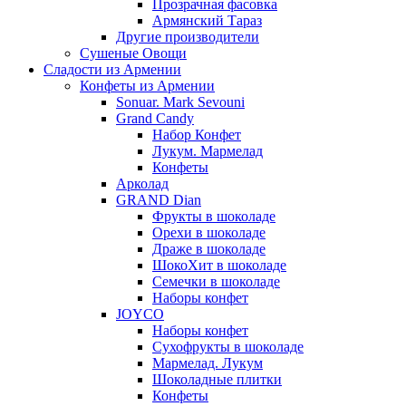
Прозрачная фасовка
Армянский Тараз
Другие производители
Сушеные Овощи
Сладости из Армении
Конфеты из Армении
Sonuar. Mark Sevouni
Grand Candy
Набор Конфет
Лукум. Мармелад
Конфеты
Арколад
GRAND Dian
Фрукты в шоколаде
Орехи в шоколаде
Драже в шоколаде
ШокоХит в шоколаде
Семечки в шоколаде
Наборы конфет
JOYCO
Наборы конфет
Сухофрукты в шоколаде
Мармелад. Лукум
Шоколадные плитки
Конфеты