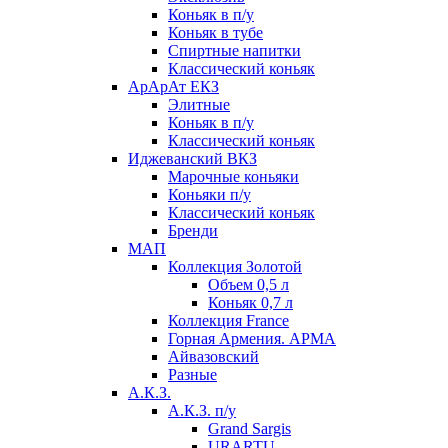
Коньяк в п/у
Коньяк в тубе
Спиртные напитки
Классический коньяк
АрАрАт ЕКЗ
Элитные
Коньяк в п/у
Классический коньяк
Иджеванский ВКЗ
Марочные коньяки
Коньяки п/у
Классический коньяк
Бренди
МАП
Коллекция Золотой
Объем 0,5 л
Коньяк 0,7 л
Коллекция France
Горная Армения. АРМА
Айвазовский
Разные
А.К.З.
А.К.З. п/у
Grand Sargis
URARTU