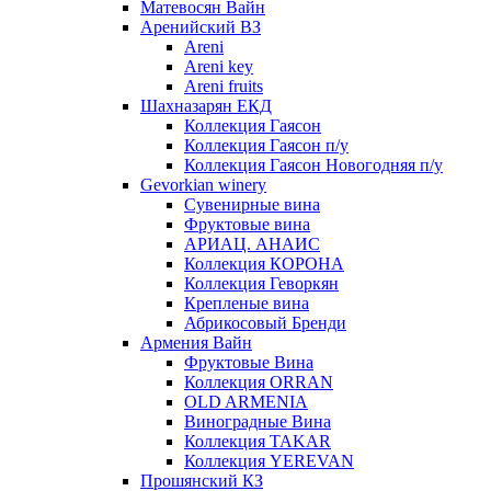
Матевосян Вайн
Аренийский ВЗ
Areni
Areni key
Areni fruits
Шахназарян ЕКД
Коллекция Гаясон
Коллекция Гаясон п/у
Коллекция Гаясон Новогодняя п/у
Gevorkian winery
Сувенирные вина
Фруктовые вина
АРИАЦ. АНАИС
Коллекция КОРОНА
Коллекция Геворкян
Крепленые вина
Абрикосовый Бренди
Армения Вайн
Фруктовые Вина
Коллекция ORRAN
OLD ARMENIA
Виноградные Вина
Коллекция TAKAR
Коллекция YEREVAN
Прошянский КЗ