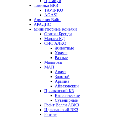
Премиум
Тавинко ВКЗ
TAVINKO
AGASI
Армения Вайн
АРАДИС
Миниатюрные Коньяки
Оганян Бренди
Мараси КД
СИС АЛКО
Животные
Храмы
Разные
Мадатовъ
МАП
Арамэ
Золотой
Армина
Айвазовский
Прошянский КЗ
Классические
Сувенирные
Грейт Велли АВКЗ
Иджеванский ВКЗ
Разные