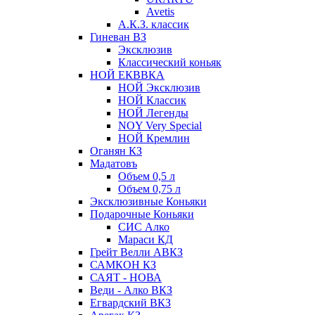
Avetis
А.К.З. классик
Гиневан ВЗ
Эксклюзив
Классический коньяк
НОЙ ЕКВВКА
НОЙ Эксклюзив
НОЙ Классик
НОЙ Легенды
NOY Very Speсial
НОЙ Кремлин
Оганян КЗ
Мадатовъ
Объем 0,5 л
Объем 0,75 л
Эксклюзивные Коньяки
Подарочные Коньяки
СИС Алко
Мараси КД
Грейт Велли АВКЗ
САМКОН КЗ
САЯТ - НОВА
Веди - Алко ВКЗ
Егвардский ВКЗ