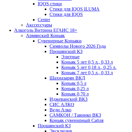
IQOS стики
Стики для IQOS ILUMA
Стики для IQOS
Сenter
Акссессуары
Алкоголь Витрина ЕГАИС 18+
Армянский Коньяк
Сувенирные Коньяки
Символы Нового 2026 Года
Прошянский КЗ
Элитные
Коньяк 5 лет 0,5 л., 0,33 л
Коньяк 5 лет 0,18 л., 0,25 л.
Коньяк 7 лет 0,5 л., 0,33 л
Шахназарян ВКД
Коньяк 0,5 л
Коньяк 0,25 л
Коньяк 0,70 л
Иджеванский ВКЗ
СИС АЛКО
Веди Алко
САМКОН / Тавинко ВКЗ
Коньяк сувенирный Сабля
Прошянский КЗ
Эксклюзив