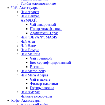
Грибы маринованные
Чай. Аксессуары
Чай Арарат
Чай Darman
АРМЧАЙ
Чай заварочный
Прозрачная фасовка
Армянский Тараз
Чай "IJEVAN". MASIS
Чай Агат
Чай Нане
Чай Гюмри
Чай Манана
Чай травяной
Био-сертифицированный
Весовой
Чай Meron berry
Чай Мега Арарат
Чай в пакете
Фильтр-пакетики
Гофроупаковка
Чай Амарас
Чайные аксессуары
Кофе. Аксессуары
Армянский кофе