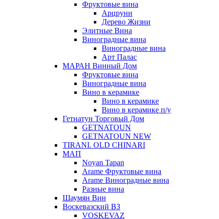
Фруктовые вина
Арцруни
Дерево Жизни
Элитные Вина
Виноградные вина
Виноградные вина
Арт Палас
МАРАН Винный Дом
Фруктовые вина
Виноградные вина
Вино в керамике
Вино в керамике
Вино в керамике п/у
Гетнатун Торговый Дом
GETNATOUN
GETNATOUN NEW
TIRANI. OLD CHINARI
МАП
Noyan Tapan
Arame Фруктовые вина
Arame Виноградные вина
Разные вина
Шаумян Вин
Воскевазский ВЗ
VOSKEVAZ