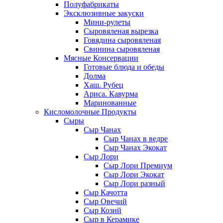
Полуфабрикаты
Эксклюзивные закуски
Мини-рулеты
Сыровяленая вырезка
Говядина сыровяленая
Свинина сыровяленая
Мясные Консервации
Готовые блюда и обеды
Долма
Хаш. Рубец
Ариса. Кавурма
Маринованные
Кисломолочные Продукты
Сыры
Сыр Чанах
Сыр Чанах в ведре
Сыр Чанах Экокат
Сыр Лори
Сыр Лори Премиум
Сыр Лори Экокат
Сыр Лори разный
Сыр Качотта
Сыр Овечий
Сыр Козий
Сыр в Керамике