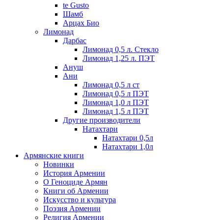
te Gusto
Шамб
Арцах Био
Лимонад
Дарбас
Лимонад 0,5 л. Стекло
Лимонад 1,25 л. ПЭТ
Ануш
Ани
Лимонад 0,5 л ст
Лимонад 0,5 л ПЭТ
Лимонад 1,0 л ПЭТ
Лимонад 1,5 л ПЭТ
Другие производители
Натахтари
Натахтари 0,5л
Натахтари 1,0л
Армянские книги
Новинки
История Армении
О Геноциде Армян
Книги об Армении
Иcкусство и культура
Поэзия Армении
Религия Армении