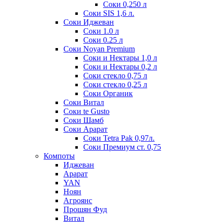
Соки 0,250 л
Соки SIS 1,6 л.
Соки Иджеван
Соки 1.0 л
Соки 0.25 л
Соки Noyan Premium
Соки и Нектары 1,0 л
Соки и Нектары 0,2 л
Соки стекло 0,75 л
Соки стекло 0,25 л
Соки Органик
Соки Витал
Соки te Gusto
Соки Шамб
Соки Арарат
Соки Tetra Pak 0,97л.
Соки Премиум ст. 0,75
Компоты
Иджеван
Арарат
YAN
Ноян
Агроянс
Прошян Фуд
Витал