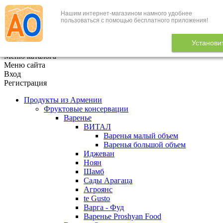
Нашим интернет-магазином намного удобнее
+7 (495) 646-888-1
пользоваться с помощью бесплатного приложения!
В корзине
0
товаров
Установи
x
Меню каталога
Меню сайта
Вход
Регистрация
Продукты из Армении
Фруктовые консервации
Варенье
ВИТАЛ
Варенья малый объем
Варенья большой объем
Иджеван
Ноян
Шамб
Сады Арагаца
Агроянс
te Gusto
Варга - Фуд
Варенье Proshyan Food