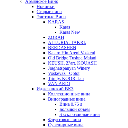
Армянское Вино
Новинки
Старые вина
Элитные Вина
KARAS
Karas
Karas New
ZORAH
ALLURIA. TAKRI.
BERDASHEN
Kataro.Hin Areni.Voskeni
Old Bridge.Tushpa.Malani
KEUSH. Z’art. KOUASH
Jraghatspanyan Winery
Voskevaz - Qotot
Trinity. KOOR. Jan
VAN ARDI
Иджеванский ВКЗ
Коллекционные вина
Виноградные вина
Вина 0,75 л
Большой объем
Эксклюзивные вина
Фруктовые вина
Cувенирные вина