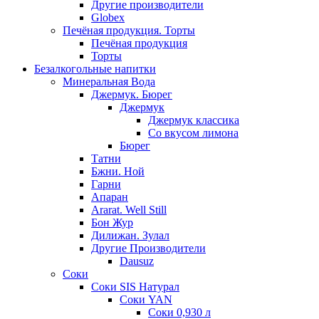
Другие производители
Globex
Печёная продукция. Торты
Печёная продукция
Торты
Безалкогольные напитки
Минеральная Вода
Джермук. Бюрег
Джермук
Джермук классика
Со вкусом лимона
Бюрег
Татни
Бжни. Ной
Гарни
Апаран
Ararat. Well Still
Бон Жур
Дилижан. Зулал
Другие Производители
Dausuz
Соки
Соки SIS Натурал
Соки YAN
Соки 0,930 л