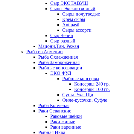
Сыр ЭКОТАВУШ
Сыры Эксклюзивный
Сыры полутведые
Крем сыры
Antipasti
Сыры ассорти
Сыр Чечил
Сыр разный
Мацони.Тан. Режан
Рыба из Армении
Рыба Охлажденная
Рыба Замороженная
Рыбные консервации
ЭКО ФУД
Рыбные консервы
Консервы 240 гр.
Консервы 160 гр.
Супы. Уха. Щи
Филе-кусочки. Суфле
Рыба Копченая
Раки Севанские
Раковые шейки
Раки живые
Раки варенные
Рыбная Икра