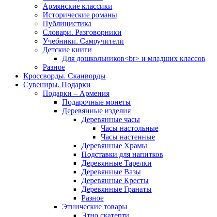
Армянские классики
Исторические романы
Публицистика
Словари. Разговорники
Учебники. Самоучители
Детские книги
Для дошкольников<br> и младших классов
Разное
Кроссворды. Сканворды
Сувениры. Подарки
Подарки – Армения
Подарочные монеты
Деревянные изделия
Деревянные часы
Часы настольные
Часы настенные
Деревянные Храмы
Подставки для напитков
Деревянные Тарелки
Деревянные Вазы
Деревянные Кресты
Деревянные Гранаты
Разное
Этнические товары
Этно скатерти