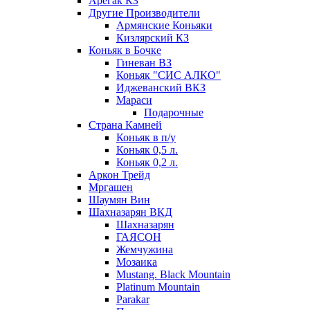
Арегак КЗ
Другие Производители
Армянские Коньяки
Кизлярский КЗ
Коньяк в Бочке
Гиневан ВЗ
Коньяк "СИС АЛКО"
Иджеванский ВКЗ
Мараси
Подарочные
Страна Камней
Коньяк в п/у
Коньяк 0,5 л.
Коньяк 0,2 л.
Аркон Трейд
Мргашен
Шаумян Вин
Шахназарян ВКД
Шахназарян
ГАЯСОН
Жемчужина
Мозаика
Mustang. Black Mountain
Platinum Mountain
Parakar