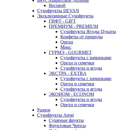
Вкус Араратской Долины
Весовой
Сухофрукты IJEVAN
Эксклюзивные Сухофрукты
ГИФТ - GIFT
ПРЕМИУМ - PREMIUM
Сухофрукты Ягоды Цукаты
Конфеты от природы
Орехи
Микс
ГУРМЭ - GOURMET
Сухофрукты с начинками
Орехи и семечки
Сухофрукты и ягоды
ЭКСТРА - EXTRA
Сухофрукты с начинками
Орехи и семечки
Сухофрукты и ягоды
ЭКОНОМ - ECONOM
Сухофрукты и ягоды
Орехи и семечки
Разное
Сухофрукты Aregi
Сушеные фрукты
Фруктовые Чипсы