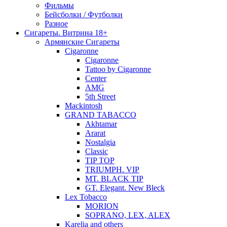
Фильмы
Бейсболки / Футболки
Разное
Сигареты. Витрина 18+
Армянские Сигареты
Cigaronne
Cigaronne
Tattoo by Cigaronne
Center
AMG
5th Street
Mackintosh
GRAND TABACCO
Akhtamar
Ararat
Nostalgia
Classic
TIP TOP
TRIUMPH. VIP
MT. BLACK TIP
GT. Elegant. New Bleck
Lex Tobacco
MORION
SOPRANO, LEX, ALEX
Karelia and others