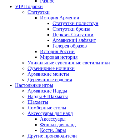
Разное
VIP Подарки
Статуэтки
История Армении
Статуэтки полистоун
Статуэтки бронза
Церкви. Статуэтки
Армянский алфавит
Галерея образов
История России
Мировая история
Уникальные сувенирные светильники
Сувенирные ночники
Армянские монеты
Деревянные изделия
Настольные игры
Армянские Нарды
Нарды + Шахматы
Шахматы
Ломберные столы
Аксессуары для нард
Аксессуары
Фишки для нард
Кости. Зары
Другие производители