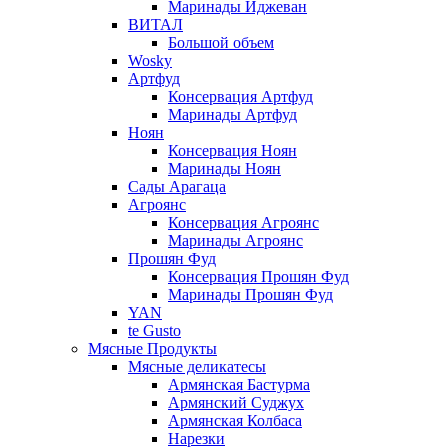
Маринады Иджеван
ВИТАЛ
Большой объем
Wosky
Артфуд
Консервация Артфуд
Маринады Артфуд
Ноян
Консервация Ноян
Маринады Ноян
Сады Арагаца
Агроянс
Консервация Агроянс
Маринады Агроянс
Прошян Фуд
Консервация Прошян Фуд
Маринады Прошян Фуд
YAN
te Gusto
Мясные Продукты
Мясные деликатесы
Армянская Бастурма
Армянский Суджух
Армянская Колбаса
Нарезки