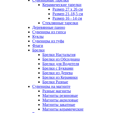
Сувенирные тарелки
Керамические тарелки
Размер 27 х 26 см
Размер 21-18,5 см
Размер 16 - 14 см
Стеклянные тарелки
Деревянные панно
Сувениры из гипса
Куклы
Сувениры из туфа
Флаги
Брелки
Брелки Настальгия
Брелки из Обсидиана
Брелки для Водителя
Брелки с Буквами
Брелки из Дерева
Брелки из Керамики
Брелки Разные
Сувениры на магните
Разные магниты
Магниты резиновые
Магниты акриловые
Магниты закатные
Магниты керамические