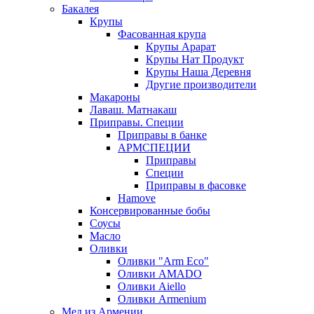
Бакалея
Крупы
Фасованная крупа
Крупы Арарат
Крупы Нат Продукт
Крупы Наша Деревня
Другие производители
Макароны
Лаваш. Матнакаш
Приправы. Специи
Приправы в банке
АРМСПЕЦИИ
Приправы
Специи
Приправы в фасовке
Hamove
Консервированные бобы
Соусы
Масло
Оливки
Оливки "Arm Eco"
Оливки AMADO
Оливки Aiello
Оливки Armenium
Мед из Армении