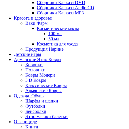
Сборники Кавказа DVD
Сборники Кавказа Audio CD
Сборники Кавказа MP3
Красота и здоровье
Ваки Фарм
Косметические масла
100 мл
50 мл
Косметика для ухода
Продукция Наринэ
Детские игры
Армянские Этно Ковры
Коврики
Половики
Ковры Модерн
3 D Ковры
Классические Ковры
Армянские Ковры
Одежда. Обувь
Шарфы и шапки
Футболки
Бейсболки
Этно масики балетки
О геноциде
Книги