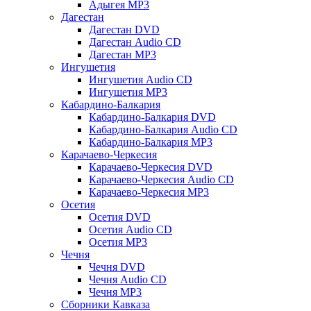
Адыгея MP3
Дагестан
Дагестан DVD
Дагестан Audio CD
Дагестан MP3
Ингушетия
Ингушетия Audio CD
Ингушетия MP3
Кабардино-Балкария
Кабардино-Балкария DVD
Кабардино-Балкария Audio CD
Кабардино-Балкария MP3
Карачаево-Черкесия
Карачаево-Черкесия DVD
Карачаево-Черкесия Audio CD
Карачаево-Черкесия MP3
Осетия
Осетия DVD
Осетия Audio CD
Осетия MP3
Чечня
Чечня DVD
Чечня Audio CD
Чечня MP3
Сборники Кавказа