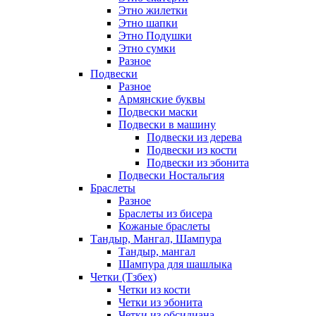
Этно жилетки
Этно шапки
Этно Подушки
Этно сумки
Разное
Подвески
Разное
Армянские буквы
Подвески маски
Подвески в машину
Подвески из дерева
Подвески из кости
Подвески из эбонита
Подвески Ностальгия
Браслеты
Разное
Браслеты из бисера
Кожаные браслеты
Тандыр, Мангал, Шампура
Тандыр, мангал
Шампура для шашлыка
Четки (Тзбех)
Четки из кости
Четки из эбонита
Четки из обсидиана