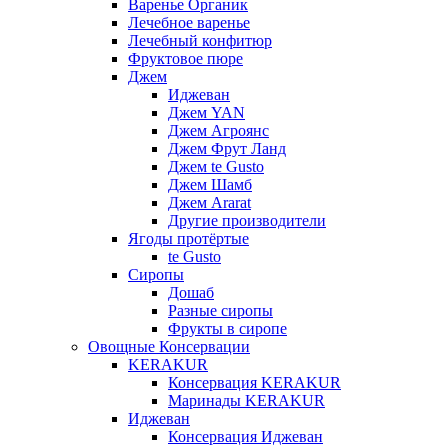
Варенье Органик
Лечебное варенье
Лечебный конфитюр
Фруктовое пюре
Джем
Иджеван
Джем YAN
Джем Агроянс
Джем Фрут Ланд
Джем te Gusto
Джем Шамб
Джем Ararat
Другие производители
Ягоды протёртые
te Gusto
Сиропы
Дошаб
Разные сиропы
Фрукты в сиропе
Овощные Консервации
KERAKUR
Консервация KERAKUR
Маринады KERAKUR
Иджеван
Консервация Иджеван