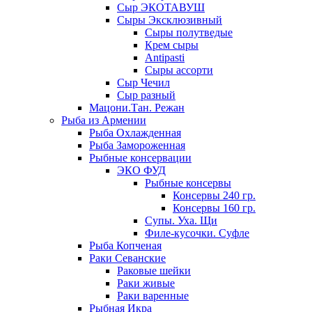
Сыр ЭКОТАВУШ
Сыры Эксклюзивный
Сыры полутведые
Крем сыры
Antipasti
Сыры ассорти
Сыр Чечил
Сыр разный
Мацони.Тан. Режан
Рыба из Армении
Рыба Охлажденная
Рыба Замороженная
Рыбные консервации
ЭКО ФУД
Рыбные консервы
Консервы 240 гр.
Консервы 160 гр.
Супы. Уха. Щи
Филе-кусочки. Суфле
Рыба Копченая
Раки Севанские
Раковые шейки
Раки живые
Раки варенные
Рыбная Икра