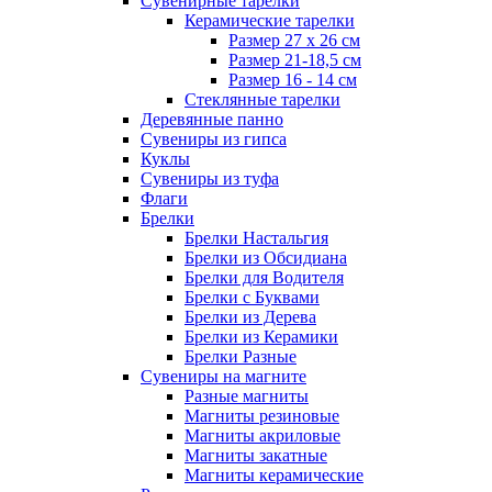
Сувенирные тарелки
Керамические тарелки
Размер 27 х 26 см
Размер 21-18,5 см
Размер 16 - 14 см
Стеклянные тарелки
Деревянные панно
Сувениры из гипса
Куклы
Сувениры из туфа
Флаги
Брелки
Брелки Настальгия
Брелки из Обсидиана
Брелки для Водителя
Брелки с Буквами
Брелки из Дерева
Брелки из Керамики
Брелки Разные
Сувениры на магните
Разные магниты
Магниты резиновые
Магниты акриловые
Магниты закатные
Магниты керамические