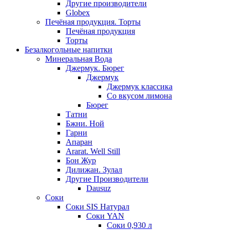
Другие производители
Globex
Печёная продукция. Торты
Печёная продукция
Торты
Безалкогольные напитки
Минеральная Вода
Джермук. Бюрег
Джермук
Джермук классика
Со вкусом лимона
Бюрег
Татни
Бжни. Ной
Гарни
Апаран
Ararat. Well Still
Бон Жур
Дилижан. Зулал
Другие Производители
Dausuz
Соки
Соки SIS Натурал
Соки YAN
Соки 0,930 л