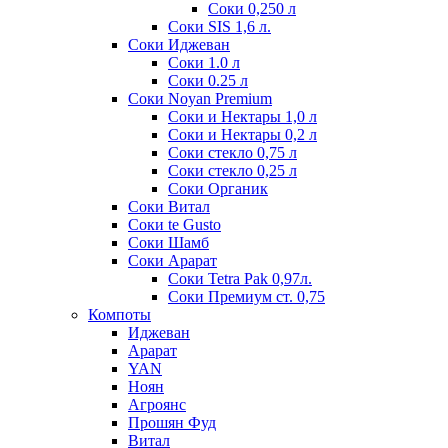
Соки 0,250 л
Соки SIS 1,6 л.
Соки Иджеван
Соки 1.0 л
Соки 0.25 л
Соки Noyan Premium
Соки и Нектары 1,0 л
Соки и Нектары 0,2 л
Соки стекло 0,75 л
Соки стекло 0,25 л
Соки Органик
Соки Витал
Соки te Gusto
Соки Шамб
Соки Арарат
Соки Tetra Pak 0,97л.
Соки Премиум ст. 0,75
Компоты
Иджеван
Арарат
YAN
Ноян
Агроянс
Прошян Фуд
Витал