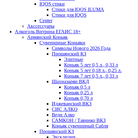
IQOS стики
Стики для IQOS ILUMA
Стики для IQOS
Сenter
Акссессуары
Алкоголь Витрина ЕГАИС 18+
Армянский Коньяк
Сувенирные Коньяки
Символы Нового 2026 Года
Прошянский КЗ
Элитные
Коньяк 5 лет 0,5 л., 0,33 л
Коньяк 5 лет 0,18 л., 0,25 л.
Коньяк 7 лет 0,5 л., 0,33 л
Шахназарян ВКД
Коньяк 0,5 л
Коньяк 0,25 л
Коньяк 0,70 л
Иджеванский ВКЗ
СИС АЛКО
Веди Алко
САМКОН / Тавинко ВКЗ
Коньяк сувенирный Сабля
Прошянский КЗ
Эксклюзив