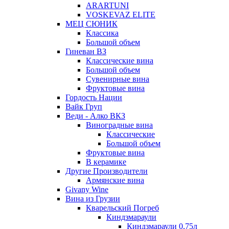
ARARTUNI
VOSKEVAZ ELITE
МЕЦ СЮНИК
Классика
Большой объем
Гиневан ВЗ
Классические вина
Большой объем
Сувенирные вина
Фруктовые вина
Гордость Нации
Вайк Груп
Веди - Алко ВКЗ
Виноградные вина
Классические
Большой объем
Фруктовые вина
В керамике
Другие Производители
Армянские вина
Givany Wine
Вина из Грузии
Кварельский Погреб
Киндзмараули
Киндзмараули 0,75л