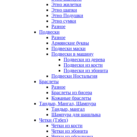
Этно жилетки
Этно шапки
Этно Подушки
Этно сумки
Разное
Подвески
Разное
Армянские буквы
Подвески маски
Подвески в машину
Подвески из дерева
Подвески из кости
Подвески из эбонита
Подвески Ностальгия
Браслеты
Разное
Браслеты из бисера
Кожаные браслеты
Тандыр, Мангал, Шампура
Тандыр, мангал
Шампура для шашлыка
Четки (Тзбех)
Четки из кости
Четки из эбонита
Четки из обсидиана