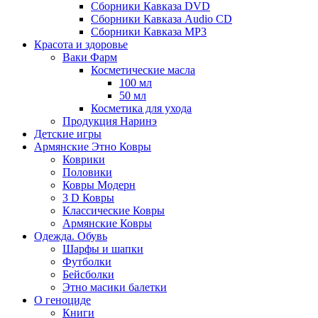
Сборники Кавказа DVD
Сборники Кавказа Audio CD
Сборники Кавказа MP3
Красота и здоровье
Ваки Фарм
Косметические масла
100 мл
50 мл
Косметика для ухода
Продукция Наринэ
Детские игры
Армянские Этно Ковры
Коврики
Половики
Ковры Модерн
3 D Ковры
Классические Ковры
Армянские Ковры
Одежда. Обувь
Шарфы и шапки
Футболки
Бейсболки
Этно масики балетки
О геноциде
Книги