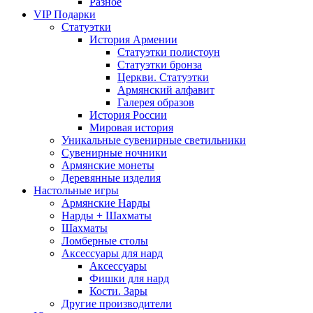
Разное
VIP Подарки
Статуэтки
История Армении
Статуэтки полистоун
Статуэтки бронза
Церкви. Статуэтки
Армянский алфавит
Галерея образов
История России
Мировая история
Уникальные сувенирные светильники
Сувенирные ночники
Армянские монеты
Деревянные изделия
Настольные игры
Армянские Нарды
Нарды + Шахматы
Шахматы
Ломберные столы
Аксессуары для нард
Аксессуары
Фишки для нард
Кости. Зары
Другие производители