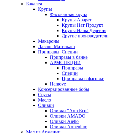
Бакалея
Крупы
Фасованная крупа
Крупы Арарат
Крупы Нат Продукт
Крупы Наша Деревня
Другие производители
Макароны
Лаваш. Матнакаш
Приправы. Специи
Приправы в банке
АРМСПЕЦИИ
Приправы
Специи
Приправы в фасовке
Hamove
Консервированные бобы
Соусы
Масло
Оливки
Оливки "Arm Eco"
Оливки AMADO
Оливки Aiello
Оливки Armenium
Мед из Армении