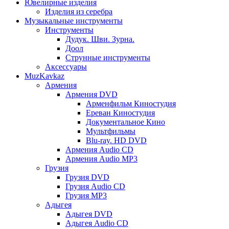
Ювелирные изделия
Изделия из серебра
Музыкальные инструменты
Инструменты
Дудук. Шви. Зурна.
Доол
Струнные инструменты
Аксессуары
MuzKavkaz
Армения
Армения DVD
Арменфильм Киностудия
Ереван Киностудия
Документальное Кино
Мультфильмы
Blu-ray. HD DVD
Армения Audio CD
Армения Audio MP3
Грузия
Грузия DVD
Грузия Audio CD
Грузия MP3
Адыгея
Адыгея DVD
Адыгея Audio CD