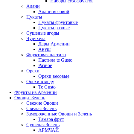
Наборы сухофруктов
Алани
Алани весовой
Цукаты
Цукаты фруктовые
Цукаты разные
Сушеные ягоды
Чурчхела
Дары Армении
Ануш
Фруктовая пастила
Пастила te Gusto
Разное
Орехи
Орехи весовые
Орехи в меду
Te Gusto
Фрукты из Армении
Овощи. Зелень
Свежие Овощи
Свежая Зелень
Замороженные Овощи и Зелень
Тамара фрут
Сушеная Зелень
АРМЧАЙ