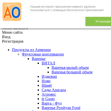
Нашим интернет-магазином намного удобнее
+7 (495) 646-888-1
пользоваться с помощью бесплатного приложения!
В корзине
0
товаров
Установи
x
Меню каталога
Меню сайта
Вход
Регистрация
Продукты из Армении
Фруктовые консервации
Варенье
ВИТАЛ
Варенья малый объем
Варенья большой объем
Иджеван
Ноян
Шамб
Сады Арагаца
Агроянс
te Gusto
Варга - Фуд
Варенье Proshyan Food