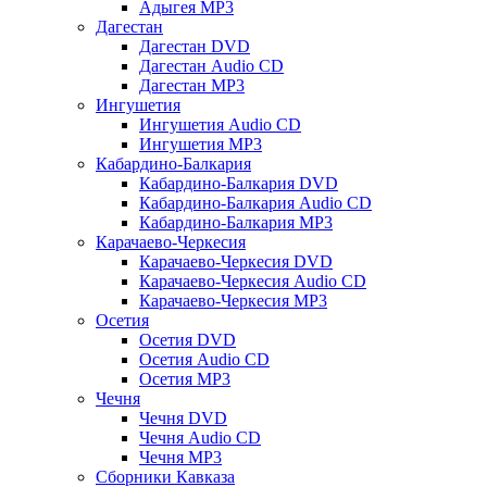
Адыгея MP3
Дагестан
Дагестан DVD
Дагестан Audio CD
Дагестан MP3
Ингушетия
Ингушетия Audio CD
Ингушетия MP3
Кабардино-Балкария
Кабардино-Балкария DVD
Кабардино-Балкария Audio CD
Кабардино-Балкария MP3
Карачаево-Черкесия
Карачаево-Черкесия DVD
Карачаево-Черкесия Audio CD
Карачаево-Черкесия MP3
Осетия
Осетия DVD
Осетия Audio CD
Осетия MP3
Чечня
Чечня DVD
Чечня Audio CD
Чечня MP3
Сборники Кавказа