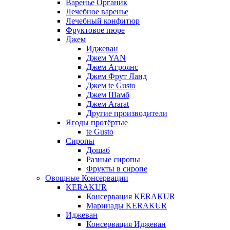
Варенье Органик
Лечебное варенье
Лечебный конфитюр
Фруктовое пюре
Джем
Иджеван
Джем YAN
Джем Агроянс
Джем Фрут Ланд
Джем te Gusto
Джем Шамб
Джем Ararat
Другие производители
Ягоды протёртые
te Gusto
Сиропы
Дошаб
Разные сиропы
Фрукты в сиропе
Овощные Консервации
KERAKUR
Консервация KERAKUR
Маринады KERAKUR
Иджеван
Консервация Иджеван