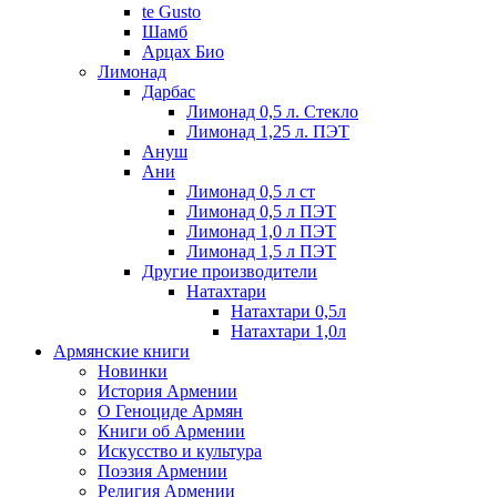
te Gusto
Шамб
Арцах Био
Лимонад
Дарбас
Лимонад 0,5 л. Стекло
Лимонад 1,25 л. ПЭТ
Ануш
Ани
Лимонад 0,5 л ст
Лимонад 0,5 л ПЭТ
Лимонад 1,0 л ПЭТ
Лимонад 1,5 л ПЭТ
Другие производители
Натахтари
Натахтари 0,5л
Натахтари 1,0л
Армянские книги
Новинки
История Армении
О Геноциде Армян
Книги об Армении
Иcкусство и культура
Поэзия Армении
Религия Армении