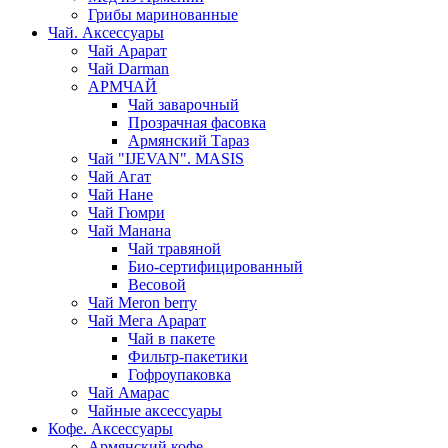
Грибы маринованные
Чай. Аксессуары
Чай Арарат
Чай Darman
АРМЧАЙ
Чай заварочный
Прозрачная фасовка
Армянский Тараз
Чай "IJEVAN". MASIS
Чай Агат
Чай Нане
Чай Гюмри
Чай Манана
Чай травяной
Био-сертифицированный
Весовой
Чай Meron berry
Чай Мега Арарат
Чай в пакете
Фильтр-пакетики
Гофроупаковка
Чай Амарас
Чайные аксессуары
Кофе. Аксессуары
Армянский кофе