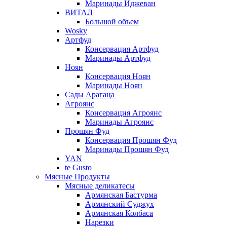
Маринады Иджеван
ВИТАЛ
Большой объем
Wosky
Артфуд
Консервация Артфуд
Маринады Артфуд
Ноян
Консервация Ноян
Маринады Ноян
Сады Арагаца
Агроянс
Консервация Агроянс
Маринады Агроянс
Прошян Фуд
Консервация Прошян Фуд
Маринады Прошян Фуд
YAN
te Gusto
Мясные Продукты
Мясные деликатесы
Армянская Бастурма
Армянский Суджух
Армянская Колбаса
Нарезки