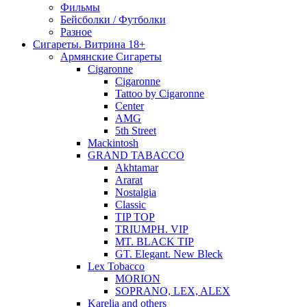
Фильмы
Бейсболки / Футболки
Разное
Сигареты. Витрина 18+
Армянские Сигареты
Cigaronne
Cigaronne
Tattoo by Cigaronne
Center
AMG
5th Street
Mackintosh
GRAND TABACCO
Akhtamar
Ararat
Nostalgia
Classic
TIP TOP
TRIUMPH. VIP
MT. BLACK TIP
GT. Elegant. New Bleck
Lex Tobacco
MORION
SOPRANO, LEX, ALEX
Karelia and others