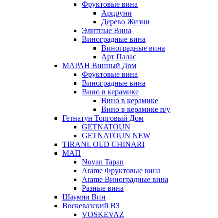
Фруктовые вина
Арцруни
Дерево Жизни
Элитные Вина
Виноградные вина
Виноградные вина
Арт Палас
МАРАН Винный Дом
Фруктовые вина
Виноградные вина
Вино в керамике
Вино в керамике
Вино в керамике п/у
Гетнатун Торговый Дом
GETNATOUN
GETNATOUN NEW
TIRANI. OLD CHINARI
МАП
Noyan Tapan
Arame Фруктовые вина
Arame Виноградные вина
Разные вина
Шаумян Вин
Воскевазский ВЗ
VOSKEVAZ