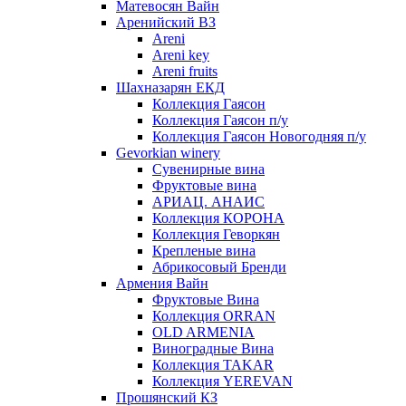
Матевосян Вайн
Аренийский ВЗ
Areni
Areni key
Areni fruits
Шахназарян ЕКД
Коллекция Гаясон
Коллекция Гаясон п/у
Коллекция Гаясон Новогодняя п/у
Gevorkian winery
Сувенирные вина
Фруктовые вина
АРИАЦ. АНАИС
Коллекция КОРОНА
Коллекция Геворкян
Крепленые вина
Абрикосовый Бренди
Армения Вайн
Фруктовые Вина
Коллекция ORRAN
OLD ARMENIA
Виноградные Вина
Коллекция TAKAR
Коллекция YEREVAN
Прошянский КЗ