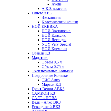
Avetis
А.К.З. классик
Гиневан ВЗ
Эксклюзив
Классический коньяк
НОЙ ЕКВВКА
НОЙ Эксклюзив
НОЙ Классик
НОЙ Легенды
NOY Very Speсial
НОЙ Кремлин
Оганян КЗ
Мадатовъ
Объем 0,5 л
Объем 0,75 л
Эксклюзивные Коньяки
Подарочные Коньяки
СИС Алко
Мараси КД
Грейт Велли АВКЗ
САМКОН КЗ
САЯТ - НОВА
Веди - Алко ВКЗ
Егвардский ВКЗ