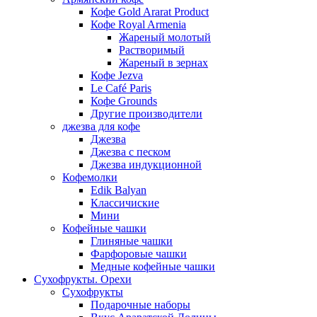
Кофе Gold Ararat Product
Кофе Royal Armenia
Жареный молотый
Растворимый
Жареный в зернах
Кофе Jezva
Le Café Paris
Кофе Grounds
Другие производители
джезва для кофе
Джезва
Джезва с песком
Джезва индукционной
Кофемолки
Edik Balyan
Классичиские
Мини
Кофейные чашки
Глиняные чашки
Фарфоровые чашки
Медные кофейные чашки
Сухофрукты. Орехи
Сухофрукты
Подарочные наборы