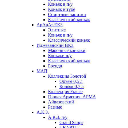
Коньяк в п/у
Коньяк в тубе
Спиртные напитки
Классический коньяк
АрАрАт ЕКЗ
Элитные
Коньяк в п/у
Классический коньяк
Иджеванский ВКЗ
Марочные коньяки
Коньяки п/у
Классический коньяк
Бренди
МАП
Коллекция Золотой
Объем 0,5 л
Коньяк 0,7 л
Коллекция France
Горная Армения. АРМА
Айвазовский
Разные
А.К.З.
А.К.З. п/у
Grand Sargis
URARTU