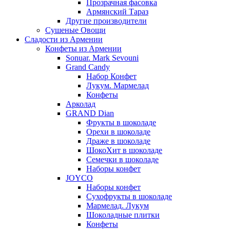
Прозрачная фасовка
Армянский Тараз
Другие производители
Сушеные Овощи
Сладости из Армении
Конфеты из Армении
Sonuar. Mark Sevouni
Grand Candy
Набор Конфет
Лукум. Мармелад
Конфеты
Арколад
GRAND Dian
Фрукты в шоколаде
Орехи в шоколаде
Драже в шоколаде
ШокоХит в шоколаде
Семечки в шоколаде
Наборы конфет
JOYCO
Наборы конфет
Сухофрукты в шоколаде
Мармелад. Лукум
Шоколадные плитки
Конфеты