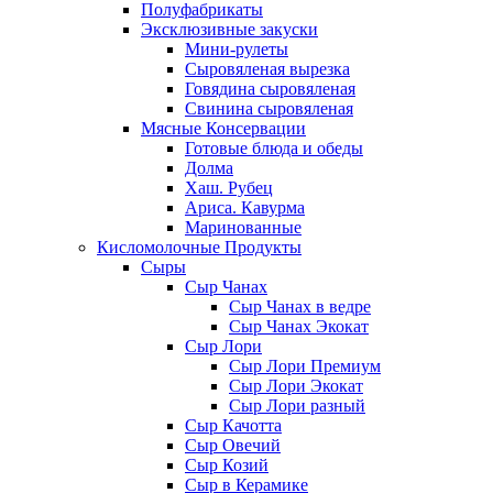
Полуфабрикаты
Эксклюзивные закуски
Мини-рулеты
Сыровяленая вырезка
Говядина сыровяленая
Свинина сыровяленая
Мясные Консервации
Готовые блюда и обеды
Долма
Хаш. Рубец
Ариса. Кавурма
Маринованные
Кисломолочные Продукты
Сыры
Сыр Чанах
Сыр Чанах в ведре
Сыр Чанах Экокат
Сыр Лори
Сыр Лори Премиум
Сыр Лори Экокат
Сыр Лори разный
Сыр Качотта
Сыр Овечий
Сыр Козий
Сыр в Керамике