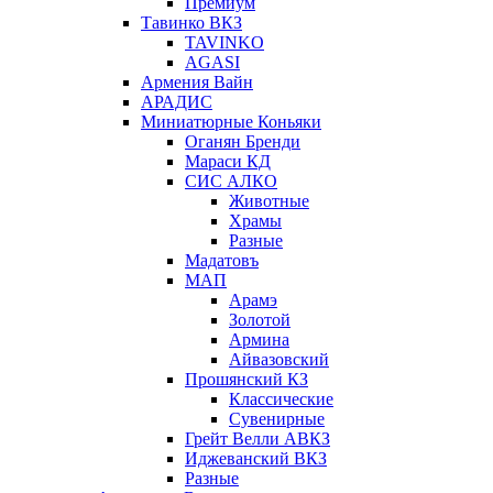
Премиум
Тавинко ВКЗ
TAVINKO
AGASI
Армения Вайн
АРАДИС
Миниатюрные Коньяки
Оганян Бренди
Мараси КД
СИС АЛКО
Животные
Храмы
Разные
Мадатовъ
МАП
Арамэ
Золотой
Армина
Айвазовский
Прошянский КЗ
Классические
Сувенирные
Грейт Велли АВКЗ
Иджеванский ВКЗ
Разные