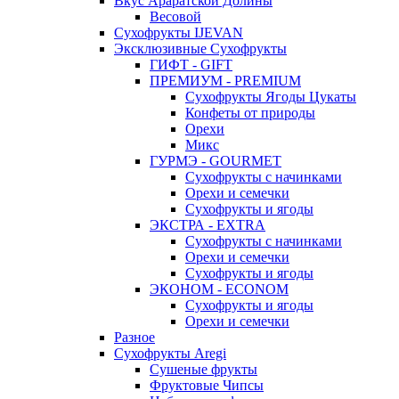
Вкус Араратской Долины
Весовой
Сухофрукты IJEVAN
Эксклюзивные Сухофрукты
ГИФТ - GIFT
ПРЕМИУМ - PREMIUM
Сухофрукты Ягоды Цукаты
Конфеты от природы
Орехи
Микс
ГУРМЭ - GOURMET
Сухофрукты с начинками
Орехи и семечки
Сухофрукты и ягоды
ЭКСТРА - EXTRA
Сухофрукты с начинками
Орехи и семечки
Сухофрукты и ягоды
ЭКОНОМ - ECONOM
Сухофрукты и ягоды
Орехи и семечки
Разное
Сухофрукты Aregi
Сушеные фрукты
Фруктовые Чипсы