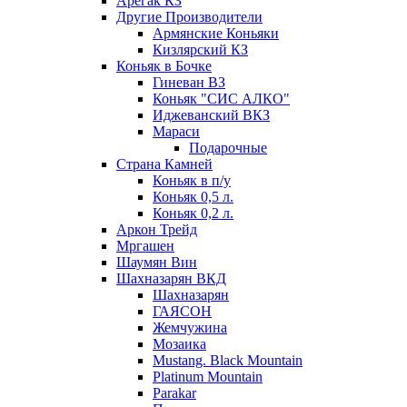
Арегак КЗ
Другие Производители
Армянские Коньяки
Кизлярский КЗ
Коньяк в Бочке
Гиневан ВЗ
Коньяк "СИС АЛКО"
Иджеванский ВКЗ
Мараси
Подарочные
Страна Камней
Коньяк в п/у
Коньяк 0,5 л.
Коньяк 0,2 л.
Аркон Трейд
Мргашен
Шаумян Вин
Шахназарян ВКД
Шахназарян
ГАЯСОН
Жемчужина
Мозаика
Mustang. Black Mountain
Platinum Mountain
Parakar