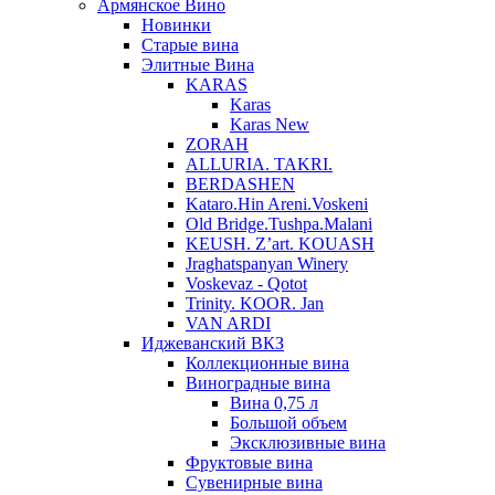
Армянское Вино
Новинки
Старые вина
Элитные Вина
KARAS
Karas
Karas New
ZORAH
ALLURIA. TAKRI.
BERDASHEN
Kataro.Hin Areni.Voskeni
Old Bridge.Tushpa.Malani
KEUSH. Z’art. KOUASH
Jraghatspanyan Winery
Voskevaz - Qotot
Trinity. KOOR. Jan
VAN ARDI
Иджеванский ВКЗ
Коллекционные вина
Виноградные вина
Вина 0,75 л
Большой объем
Эксклюзивные вина
Фруктовые вина
Cувенирные вина