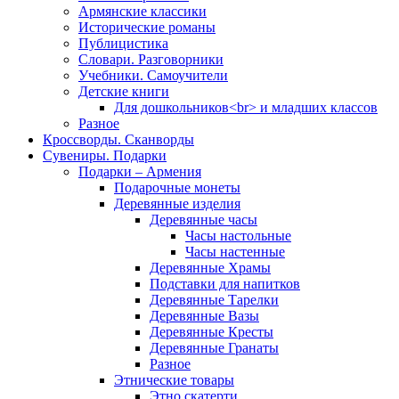
Армянские классики
Исторические романы
Публицистика
Словари. Разговорники
Учебники. Самоучители
Детские книги
Для дошкольников<br> и младших классов
Разное
Кроссворды. Сканворды
Сувениры. Подарки
Подарки – Армения
Подарочные монеты
Деревянные изделия
Деревянные часы
Часы настольные
Часы настенные
Деревянные Храмы
Подставки для напитков
Деревянные Тарелки
Деревянные Вазы
Деревянные Кресты
Деревянные Гранаты
Разное
Этнические товары
Этно скатерти