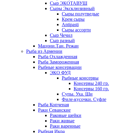
Сыр ЭКОТАВУШ
Сыры Эксклюзивный
Сыры полутведые
Крем сыры
Antipasti
Сыры ассорти
Сыр Чечил
Сыр разный
Мацони.Тан. Режан
Рыба из Армении
Рыба Охлажденная
Рыба Замороженная
Рыбные консервации
ЭКО ФУД
Рыбные консервы
Консервы 240 гр.
Консервы 160 гр.
Супы. Уха. Щи
Филе-кусочки. Суфле
Рыба Копченая
Раки Севанские
Раковые шейки
Раки живые
Раки варенные
Рыбная Икра