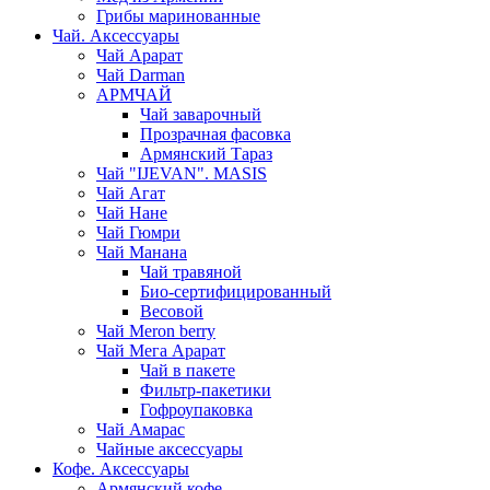
Грибы маринованные
Чай. Аксессуары
Чай Арарат
Чай Darman
АРМЧАЙ
Чай заварочный
Прозрачная фасовка
Армянский Тараз
Чай "IJEVAN". MASIS
Чай Агат
Чай Нане
Чай Гюмри
Чай Манана
Чай травяной
Био-сертифицированный
Весовой
Чай Meron berry
Чай Мега Арарат
Чай в пакете
Фильтр-пакетики
Гофроупаковка
Чай Амарас
Чайные аксессуары
Кофе. Аксессуары
Армянский кофе