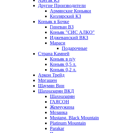
Арегак КЗ
Другие Производители
Армянские Коньяки
Кизлярский КЗ
Коньяк в Бочке
Гиневан ВЗ
Коньяк "СИС АЛКО"
Иджеванский ВКЗ
Мараси
Подарочные
Страна Камней
Коньяк в п/у
Коньяк 0,5 л.
Коньяк 0,2 л.
Аркон Трейд
Мргашен
Шаумян Вин
Шахназарян ВКД
Шахназарян
ГАЯСОН
Жемчужина
Мозаика
Mustang. Black Mountain
Platinum Mountain
Parakar