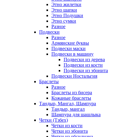
Этно жилетки
Этно шапки
Этно Подушки
Этно сумки
Разное
Подвески
Разное
Армянские буквы
Подвески маски
Подвески в машину
Подвески из дерева
Подвески из кости
Подвески из эбонита
Подвески Ностальгия
Браслеты
Разное
Браслеты из бисера
Кожаные браслеты
Тандыр, Мангал, Шампура
Тандыр, мангал
Шампура для шашлыка
Четки (Тзбех)
Четки из кости
Четки из эбонита
Четки из обсидиана