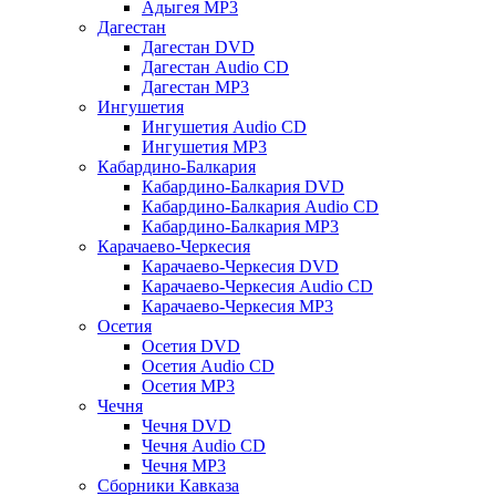
Адыгея MP3
Дагестан
Дагестан DVD
Дагестан Audio CD
Дагестан MP3
Ингушетия
Ингушетия Audio CD
Ингушетия MP3
Кабардино-Балкария
Кабардино-Балкария DVD
Кабардино-Балкария Audio CD
Кабардино-Балкария MP3
Карачаево-Черкесия
Карачаево-Черкесия DVD
Карачаево-Черкесия Audio CD
Карачаево-Черкесия MP3
Осетия
Осетия DVD
Осетия Audio CD
Осетия MP3
Чечня
Чечня DVD
Чечня Audio CD
Чечня MP3
Сборники Кавказа