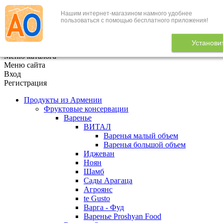
Нашим интернет-магазином намного удобнее
+7 (495) 646-888-1
пользоваться с помощью бесплатного приложения!
В корзине
0
товаров
Установи
x
Меню каталога
Меню сайта
Вход
Регистрация
Продукты из Армении
Фруктовые консервации
Варенье
ВИТАЛ
Варенья малый объем
Варенья большой объем
Иджеван
Ноян
Шамб
Сады Арагаца
Агроянс
te Gusto
Варга - Фуд
Варенье Proshyan Food