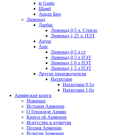
te Gusto
Шамб
Арцах Био
Лимонад
Дарбас
Лимонад 0,5 л. Стекло
Лимонад 1,25 л. ПЭТ
Ануш
Ани
Лимонад 0,5 л ст
Лимонад 0,5 л ПЭТ
Лимонад 1,0 л ПЭТ
Лимонад 1,5 л ПЭТ
Другие производители
Натахтари
Натахтари 0,5л
Натахтари 1,0л
Армянские книги
Новинки
История Армении
О Геноциде Армян
Книги об Армении
Иcкусство и культура
Поэзия Армении
Религия Армении