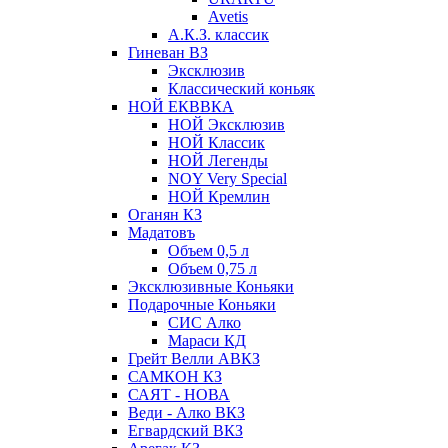
Avetis
А.К.З. классик
Гиневан ВЗ
Эксклюзив
Классический коньяк
НОЙ ЕКВВКА
НОЙ Эксклюзив
НОЙ Классик
НОЙ Легенды
NOY Very Speсial
НОЙ Кремлин
Оганян КЗ
Мадатовъ
Объем 0,5 л
Объем 0,75 л
Эксклюзивные Коньяки
Подарочные Коньяки
СИС Алко
Мараси КД
Грейт Велли АВКЗ
САМКОН КЗ
САЯТ - НОВА
Веди - Алко ВКЗ
Егвардский ВКЗ