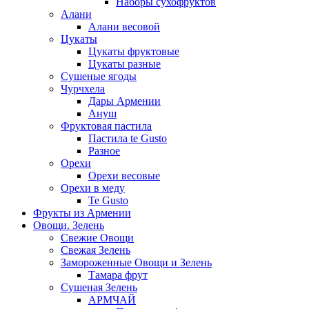
Наборы сухофруктов
Алани
Алани весовой
Цукаты
Цукаты фруктовые
Цукаты разные
Сушеные ягоды
Чурчхела
Дары Армении
Ануш
Фруктовая пастила
Пастила te Gusto
Разное
Орехи
Орехи весовые
Орехи в меду
Te Gusto
Фрукты из Армении
Овощи. Зелень
Свежие Овощи
Свежая Зелень
Замороженные Овощи и Зелень
Тамара фрут
Сушеная Зелень
АРМЧАЙ