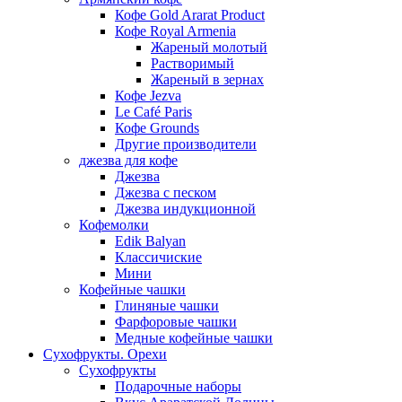
Кофе Gold Ararat Product
Кофе Royal Armenia
Жареный молотый
Растворимый
Жареный в зернах
Кофе Jezva
Le Café Paris
Кофе Grounds
Другие производители
джезва для кофе
Джезва
Джезва с песком
Джезва индукционной
Кофемолки
Edik Balyan
Классичиские
Мини
Кофейные чашки
Глиняные чашки
Фарфоровые чашки
Медные кофейные чашки
Сухофрукты. Орехи
Сухофрукты
Подарочные наборы