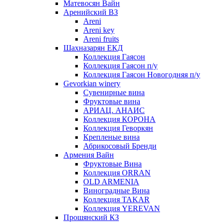
Матевосян Вайн
Аренийский ВЗ
Areni
Areni key
Areni fruits
Шахназарян ЕКД
Коллекция Гаясон
Коллекция Гаясон п/у
Коллекция Гаясон Новогодняя п/у
Gevorkian winery
Сувенирные вина
Фруктовые вина
АРИАЦ. АНАИС
Коллекция КОРОНА
Коллекция Геворкян
Крепленые вина
Абрикосовый Бренди
Армения Вайн
Фруктовые Вина
Коллекция ORRAN
OLD ARMENIA
Виноградные Вина
Коллекция TAKAR
Коллекция YEREVAN
Прошянский КЗ