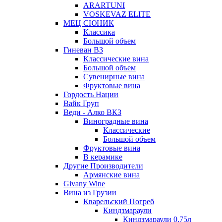
ARARTUNI
VOSKEVAZ ELITE
МЕЦ СЮНИК
Классика
Большой объем
Гиневан ВЗ
Классические вина
Большой объем
Сувенирные вина
Фруктовые вина
Гордость Нации
Вайк Груп
Веди - Алко ВКЗ
Виноградные вина
Классические
Большой объем
Фруктовые вина
В керамике
Другие Производители
Армянские вина
Givany Wine
Вина из Грузии
Кварельский Погреб
Киндзмараули
Киндзмараули 0,75л