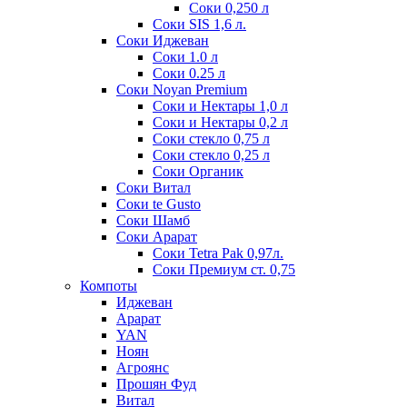
Соки 0,250 л
Соки SIS 1,6 л.
Соки Иджеван
Соки 1.0 л
Соки 0.25 л
Соки Noyan Premium
Соки и Нектары 1,0 л
Соки и Нектары 0,2 л
Соки стекло 0,75 л
Соки стекло 0,25 л
Соки Органик
Соки Витал
Соки te Gusto
Соки Шамб
Соки Арарат
Соки Tetra Pak 0,97л.
Соки Премиум ст. 0,75
Компоты
Иджеван
Арарат
YAN
Ноян
Агроянс
Прошян Фуд
Витал