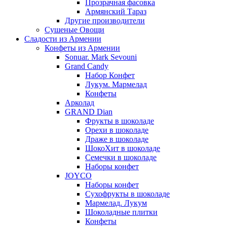
Прозрачная фасовка
Армянский Тараз
Другие производители
Сушеные Овощи
Сладости из Армении
Конфеты из Армении
Sonuar. Mark Sevouni
Grand Candy
Набор Конфет
Лукум. Мармелад
Конфеты
Арколад
GRAND Dian
Фрукты в шоколаде
Орехи в шоколаде
Драже в шоколаде
ШокоХит в шоколаде
Семечки в шоколаде
Наборы конфет
JOYCO
Наборы конфет
Сухофрукты в шоколаде
Мармелад. Лукум
Шоколадные плитки
Конфеты