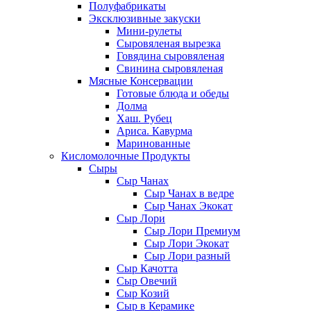
Полуфабрикаты
Эксклюзивные закуски
Мини-рулеты
Сыровяленая вырезка
Говядина сыровяленая
Свинина сыровяленая
Мясные Консервации
Готовые блюда и обеды
Долма
Хаш. Рубец
Ариса. Кавурма
Маринованные
Кисломолочные Продукты
Сыры
Сыр Чанах
Сыр Чанах в ведре
Сыр Чанах Экокат
Сыр Лори
Сыр Лори Премиум
Сыр Лори Экокат
Сыр Лори разный
Сыр Качотта
Сыр Овечий
Сыр Козий
Сыр в Керамике