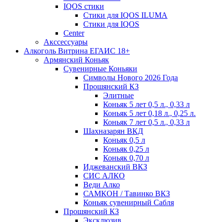
IQOS стики
Стики для IQOS ILUMA
Стики для IQOS
Сenter
Акссессуары
Алкоголь Витрина ЕГАИС 18+
Армянский Коньяк
Сувенирные Коньяки
Символы Нового 2026 Года
Прошянский КЗ
Элитные
Коньяк 5 лет 0,5 л., 0,33 л
Коньяк 5 лет 0,18 л., 0,25 л.
Коньяк 7 лет 0,5 л., 0,33 л
Шахназарян ВКД
Коньяк 0,5 л
Коньяк 0,25 л
Коньяк 0,70 л
Иджеванский ВКЗ
СИС АЛКО
Веди Алко
САМКОН / Тавинко ВКЗ
Коньяк сувенирный Сабля
Прошянский КЗ
Эксклюзив