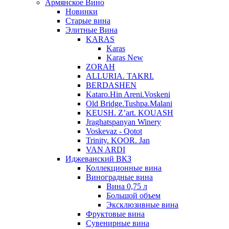
Армянское Вино
Новинки
Старые вина
Элитные Вина
KARAS
Karas
Karas New
ZORAH
ALLURIA. TAKRI.
BERDASHEN
Kataro.Hin Areni.Voskeni
Old Bridge.Tushpa.Malani
KEUSH. Z’art. KOUASH
Jraghatspanyan Winery
Voskevaz - Qotot
Trinity. KOOR. Jan
VAN ARDI
Иджеванский ВКЗ
Коллекционные вина
Виноградные вина
Вина 0,75 л
Большой объем
Эксклюзивные вина
Фруктовые вина
Cувенирные вина