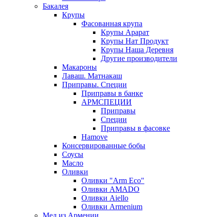
Бакалея
Крупы
Фасованная крупа
Крупы Арарат
Крупы Нат Продукт
Крупы Наша Деревня
Другие производители
Макароны
Лаваш. Матнакаш
Приправы. Специи
Приправы в банке
АРМСПЕЦИИ
Приправы
Специи
Приправы в фасовке
Hamove
Консервированные бобы
Соусы
Масло
Оливки
Оливки "Arm Eco"
Оливки AMADO
Оливки Aiello
Оливки Armenium
Мед из Армении