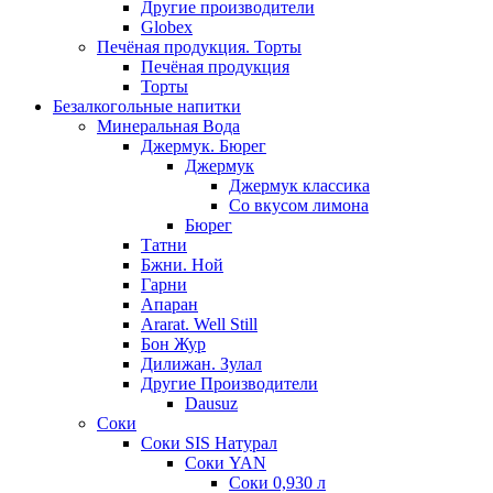
Другие производители
Globex
Печёная продукция. Торты
Печёная продукция
Торты
Безалкогольные напитки
Минеральная Вода
Джермук. Бюрег
Джермук
Джермук классика
Со вкусом лимона
Бюрег
Татни
Бжни. Ной
Гарни
Апаран
Ararat. Well Still
Бон Жур
Дилижан. Зулал
Другие Производители
Dausuz
Соки
Соки SIS Натурал
Соки YAN
Соки 0,930 л