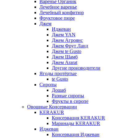
Варенье Органик
Лечебное варенье
Лечебный конфитюр
Фруктовое пюре
Джем
Иджеван
Джем YAN
Джем Агроянс
Джем Фрут Ланд
Джем te Gusto
Джем Шамб
Джем Ararat
Другие производители
Ягоды протёртые
te Gusto
Сиропы
Дошаб
Разные сиропы
Фрукты в сиропе
Овощные Консервации
KERAKUR
Консервация KERAKUR
Маринады KERAKUR
Иджеван
Консервация Иджеван