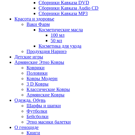
Сборники Кавказа DVD
Сборники Кавказа Audio CD
Сборники Кавказа MP3
Красота и здоровье
Ваки Фарм
Косметические масла
100 мл
50 мл
Косметика для ухода
Продукция Наринэ
Детские игры
Армянские Этно Ковры
Коврики
Половики
Ковры Модерн
3 D Ковры
Классические Ковры
Армянские Ковры
Одежда. Обувь
Шарфы и шапки
Футболки
Бейсболки
Этно масики балетки
О геноциде
Книги