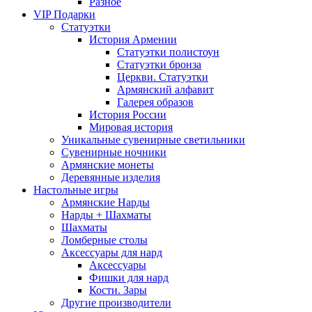
Разное
VIP Подарки
Статуэтки
История Армении
Статуэтки полистоун
Статуэтки бронза
Церкви. Статуэтки
Армянский алфавит
Галерея образов
История России
Мировая история
Уникальные сувенирные светильники
Сувенирные ночники
Армянские монеты
Деревянные изделия
Настольные игры
Армянские Нарды
Нарды + Шахматы
Шахматы
Ломберные столы
Аксессуары для нард
Аксессуары
Фишки для нард
Кости. Зары
Другие производители