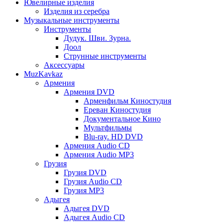
Ювелирные изделия
Изделия из серебра
Музыкальные инструменты
Инструменты
Дудук. Шви. Зурна.
Доол
Струнные инструменты
Аксессуары
MuzKavkaz
Армения
Армения DVD
Арменфильм Киностудия
Ереван Киностудия
Документальное Кино
Мультфильмы
Blu-ray. HD DVD
Армения Audio CD
Армения Audio MP3
Грузия
Грузия DVD
Грузия Audio CD
Грузия MP3
Адыгея
Адыгея DVD
Адыгея Audio CD