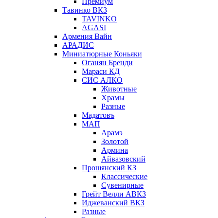
Премиум
Тавинко ВКЗ
TAVINKO
AGASI
Армения Вайн
АРАДИС
Миниатюрные Коньяки
Оганян Бренди
Мараси КД
СИС АЛКО
Животные
Храмы
Разные
Мадатовъ
МАП
Арамэ
Золотой
Армина
Айвазовский
Прошянский КЗ
Классические
Сувенирные
Грейт Велли АВКЗ
Иджеванский ВКЗ
Разные