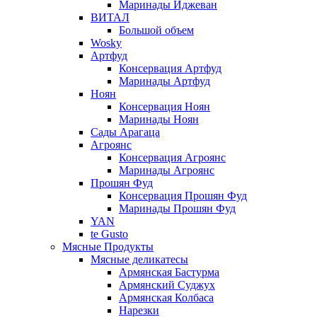
Маринады Иджеван
ВИТАЛ
Большой объем
Wosky
Артфуд
Консервация Артфуд
Маринады Артфуд
Ноян
Консервация Ноян
Маринады Ноян
Сады Арагаца
Агроянс
Консервация Агроянс
Маринады Агроянс
Прошян Фуд
Консервация Прошян Фуд
Маринады Прошян Фуд
YAN
te Gusto
Мясные Продукты
Мясные деликатесы
Армянская Бастурма
Армянский Суджух
Армянская Колбаса
Нарезки