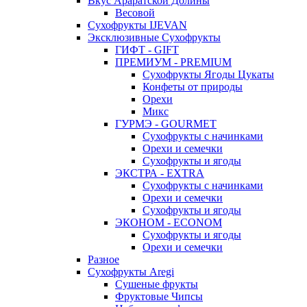
Вкус Араратской Долины
Весовой
Сухофрукты IJEVAN
Эксклюзивные Сухофрукты
ГИФТ - GIFT
ПРЕМИУМ - PREMIUM
Сухофрукты Ягоды Цукаты
Конфеты от природы
Орехи
Микс
ГУРМЭ - GOURMET
Сухофрукты с начинками
Орехи и семечки
Сухофрукты и ягоды
ЭКСТРА - EXTRA
Сухофрукты с начинками
Орехи и семечки
Сухофрукты и ягоды
ЭКОНОМ - ECONOM
Сухофрукты и ягоды
Орехи и семечки
Разное
Сухофрукты Aregi
Сушеные фрукты
Фруктовые Чипсы