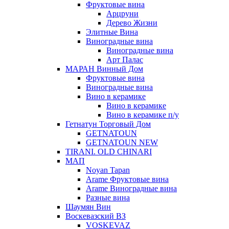
Фруктовые вина
Арцруни
Дерево Жизни
Элитные Вина
Виноградные вина
Виноградные вина
Арт Палас
МАРАН Винный Дом
Фруктовые вина
Виноградные вина
Вино в керамике
Вино в керамике
Вино в керамике п/у
Гетнатун Торговый Дом
GETNATOUN
GETNATOUN NEW
TIRANI. OLD CHINARI
МАП
Noyan Tapan
Arame Фруктовые вина
Arame Виноградные вина
Разные вина
Шаумян Вин
Воскевазский ВЗ
VOSKEVAZ