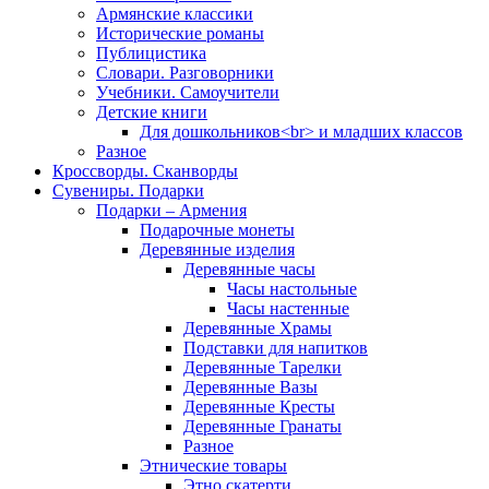
Армянские классики
Исторические романы
Публицистика
Словари. Разговорники
Учебники. Самоучители
Детские книги
Для дошкольников<br> и младших классов
Разное
Кроссворды. Сканворды
Сувениры. Подарки
Подарки – Армения
Подарочные монеты
Деревянные изделия
Деревянные часы
Часы настольные
Часы настенные
Деревянные Храмы
Подставки для напитков
Деревянные Тарелки
Деревянные Вазы
Деревянные Кресты
Деревянные Гранаты
Разное
Этнические товары
Этно скатерти