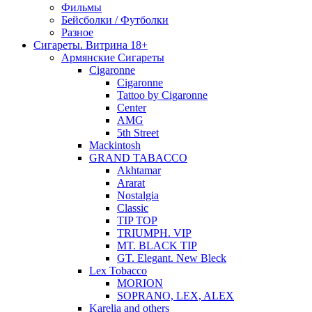
Фильмы
Бейсболки / Футболки
Разное
Сигареты. Витрина 18+
Армянские Сигареты
Cigaronne
Cigaronne
Tattoo by Cigaronne
Center
AMG
5th Street
Mackintosh
GRAND TABACCO
Akhtamar
Ararat
Nostalgia
Classic
TIP TOP
TRIUMPH. VIP
MT. BLACK TIP
GT. Elegant. New Bleck
Lex Tobacco
MORION
SOPRANO, LEX, ALEX
Karelia and others