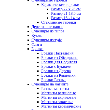
Сувенирные тарелки
Керамические тарелки
Размер 27 х 26 см
Размер 21-18,5 см
Размер 16 - 14 см
Стеклянные тарелки
Деревянные панно
Сувениры из гипса
Куклы
Сувениры из туфа
Флаги
Брелки
Брелки Настальгия
Брелки из Обсидиана
Брелки для Водителя
Брелки с Буквами
Брелки из Дерева
Брелки из Керамики
Брелки Разные
Сувениры на магните
Разные магниты
Магниты резиновые
Магниты акриловые
Магниты закатные
Магниты керамические