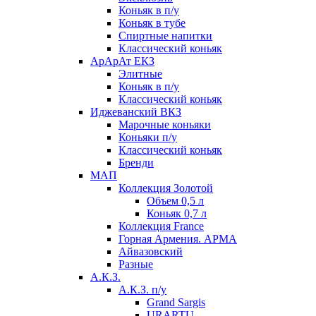
Коньяк в п/у
Коньяк в тубе
Спиртные напитки
Классический коньяк
АрАрАт ЕКЗ
Элитные
Коньяк в п/у
Классический коньяк
Иджеванский ВКЗ
Марочные коньяки
Коньяки п/у
Классический коньяк
Бренди
МАП
Коллекция Золотой
Объем 0,5 л
Коньяк 0,7 л
Коллекция France
Горная Армения. АРМА
Айвазовский
Разные
А.К.З.
А.К.З. п/у
Grand Sargis
URARTU