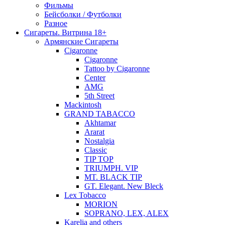
Фильмы
Бейсболки / Футболки
Разное
Сигареты. Витрина 18+
Армянские Сигареты
Cigaronne
Cigaronne
Tattoo by Cigaronne
Center
AMG
5th Street
Mackintosh
GRAND TABACCO
Akhtamar
Ararat
Nostalgia
Classic
TIP TOP
TRIUMPH. VIP
MT. BLACK TIP
GT. Elegant. New Bleck
Lex Tobacco
MORION
SOPRANO, LEX, ALEX
Karelia and others