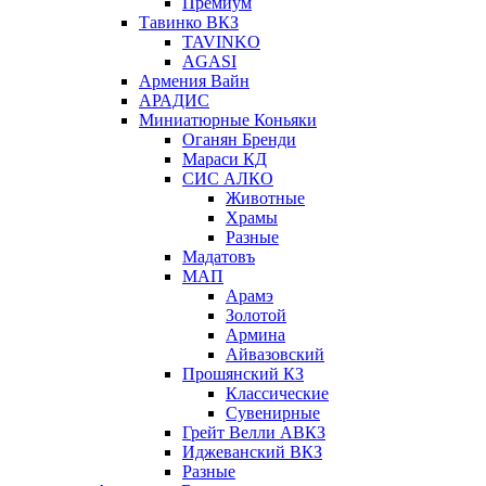
Премиум
Тавинко ВКЗ
TAVINKO
AGASI
Армения Вайн
АРАДИС
Миниатюрные Коньяки
Оганян Бренди
Мараси КД
СИС АЛКО
Животные
Храмы
Разные
Мадатовъ
МАП
Арамэ
Золотой
Армина
Айвазовский
Прошянский КЗ
Классические
Сувенирные
Грейт Велли АВКЗ
Иджеванский ВКЗ
Разные