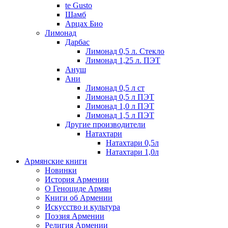
te Gusto
Шамб
Арцах Био
Лимонад
Дарбас
Лимонад 0,5 л. Стекло
Лимонад 1,25 л. ПЭТ
Ануш
Ани
Лимонад 0,5 л ст
Лимонад 0,5 л ПЭТ
Лимонад 1,0 л ПЭТ
Лимонад 1,5 л ПЭТ
Другие производители
Натахтари
Натахтари 0,5л
Натахтари 1,0л
Армянские книги
Новинки
История Армении
О Геноциде Армян
Книги об Армении
Иcкусство и культура
Поэзия Армении
Религия Армении