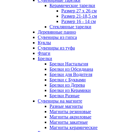
Сувенирные тарелки
Керамические тарелки
Размер 27 х 26 см
Размер 21-18,5 см
Размер 16 - 14 см
Стеклянные тарелки
Деревянные панно
Сувениры из гипса
Куклы
Сувениры из туфа
Флаги
Брелки
Брелки Настальгия
Брелки из Обсидиана
Брелки для Водителя
Брелки с Буквами
Брелки из Дерева
Брелки из Керамики
Брелки Разные
Сувениры на магните
Разные магниты
Магниты резиновые
Магниты акриловые
Магниты закатные
Магниты керамические