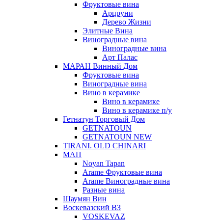
Фруктовые вина
Арцруни
Дерево Жизни
Элитные Вина
Виноградные вина
Виноградные вина
Арт Палас
МАРАН Винный Дом
Фруктовые вина
Виноградные вина
Вино в керамике
Вино в керамике
Вино в керамике п/у
Гетнатун Торговый Дом
GETNATOUN
GETNATOUN NEW
TIRANI. OLD CHINARI
МАП
Noyan Tapan
Arame Фруктовые вина
Arame Виноградные вина
Разные вина
Шаумян Вин
Воскевазский ВЗ
VOSKEVAZ