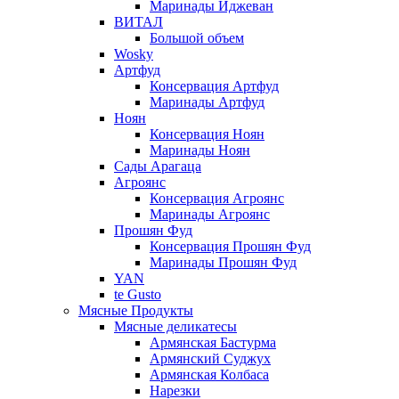
Маринады Иджеван
ВИТАЛ
Большой объем
Wosky
Артфуд
Консервация Артфуд
Маринады Артфуд
Ноян
Консервация Ноян
Маринады Ноян
Сады Арагаца
Агроянс
Консервация Агроянс
Маринады Агроянс
Прошян Фуд
Консервация Прошян Фуд
Маринады Прошян Фуд
YAN
te Gusto
Мясные Продукты
Мясные деликатесы
Армянская Бастурма
Армянский Суджух
Армянская Колбаса
Нарезки