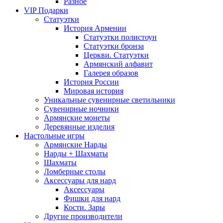
Разное
VIP Подарки
Статуэтки
История Армении
Статуэтки полистоун
Статуэтки бронза
Церкви. Статуэтки
Армянский алфавит
Галерея образов
История России
Мировая история
Уникальные сувенирные светильники
Сувенирные ночники
Армянские монеты
Деревянные изделия
Настольные игры
Армянские Нарды
Нарды + Шахматы
Шахматы
Ломберные столы
Аксессуары для нард
Аксессуары
Фишки для нард
Кости. Зары
Другие производители