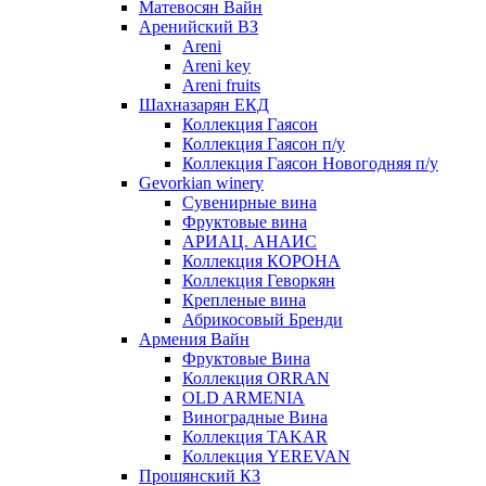
Матевосян Вайн
Аренийский ВЗ
Areni
Areni key
Areni fruits
Шахназарян ЕКД
Коллекция Гаясон
Коллекция Гаясон п/у
Коллекция Гаясон Новогодняя п/у
Gevorkian winery
Сувенирные вина
Фруктовые вина
АРИАЦ. АНАИС
Коллекция КОРОНА
Коллекция Геворкян
Крепленые вина
Абрикосовый Бренди
Армения Вайн
Фруктовые Вина
Коллекция ORRAN
OLD ARMENIA
Виноградные Вина
Коллекция TAKAR
Коллекция YEREVAN
Прошянский КЗ