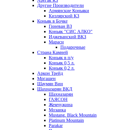
Арегак КЗ
Другие Производители
Армянские Коньяки
Кизлярский КЗ
Коньяк в Бочке
Гиневан ВЗ
Коньяк "СИС АЛКО"
Иджеванский ВКЗ
Мараси
Подарочные
Страна Камней
Коньяк в п/у
Коньяк 0,5 л.
Коньяк 0,2 л.
Аркон Трейд
Мргашен
Шаумян Вин
Шахназарян ВКД
Шахназарян
ГАЯСОН
Жемчужина
Мозаика
Mustang. Black Mountain
Platinum Mountain
Parakar