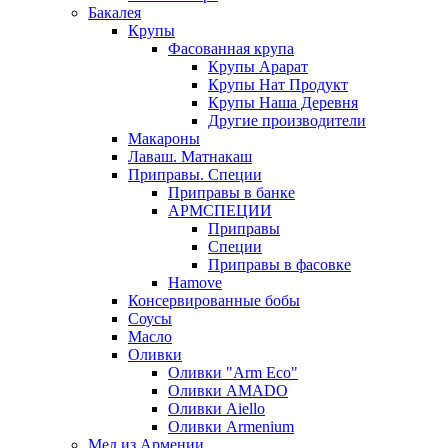
Бакалея
Крупы
Фасованная крупа
Крупы Арарат
Крупы Нат Продукт
Крупы Наша Деревня
Другие производители
Макароны
Лаваш. Матнакаш
Приправы. Специи
Приправы в банке
АРМСПЕЦИИ
Приправы
Специи
Приправы в фасовке
Hamove
Консервированные бобы
Соусы
Масло
Оливки
Оливки "Arm Eco"
Оливки AMADO
Оливки Aiello
Оливки Armenium
Мед из Армении