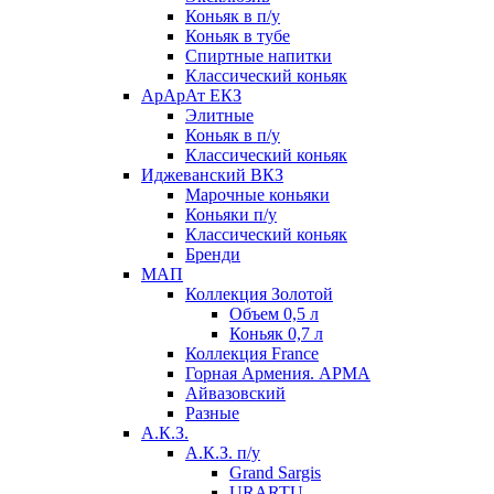
Коньяк в п/у
Коньяк в тубе
Спиртные напитки
Классический коньяк
АрАрАт ЕКЗ
Элитные
Коньяк в п/у
Классический коньяк
Иджеванский ВКЗ
Марочные коньяки
Коньяки п/у
Классический коньяк
Бренди
МАП
Коллекция Золотой
Объем 0,5 л
Коньяк 0,7 л
Коллекция France
Горная Армения. АРМА
Айвазовский
Разные
А.К.З.
А.К.З. п/у
Grand Sargis
URARTU