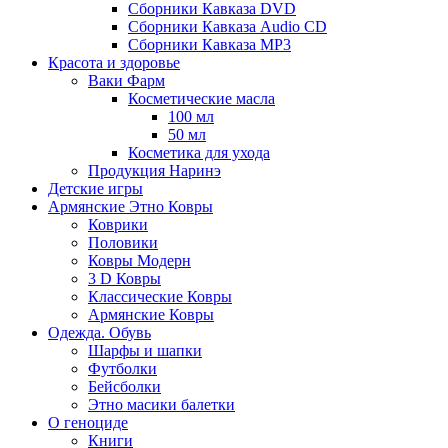
Сборники Кавказа DVD
Сборники Кавказа Audio CD
Сборники Кавказа MP3
Красота и здоровье
Ваки Фарм
Косметические масла
100 мл
50 мл
Косметика для ухода
Продукция Наринэ
Детские игры
Армянские Этно Ковры
Коврики
Половики
Ковры Модерн
3 D Ковры
Классические Ковры
Армянские Ковры
Одежда. Обувь
Шарфы и шапки
Футболки
Бейсболки
Этно масики балетки
О геноциде
Книги