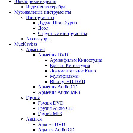
Ювелирные изделия
Изделия из серебра
Музыкальные инструменты
Инструменты
Дудук. Шви. Зурна.
Доол
Струнные инструменты
Аксессуары
MuzKavkaz
Армения
Армения DVD
Арменфильм Киностудия
Ереван Киностудия
Документальное Кино
Мультфильмы
Blu-ray. HD DVD
Армения Audio CD
Армения Audio MP3
Грузия
Грузия DVD
Грузия Audio CD
Грузия MP3
Адыгея
Адыгея DVD
Адыгея Audio CD