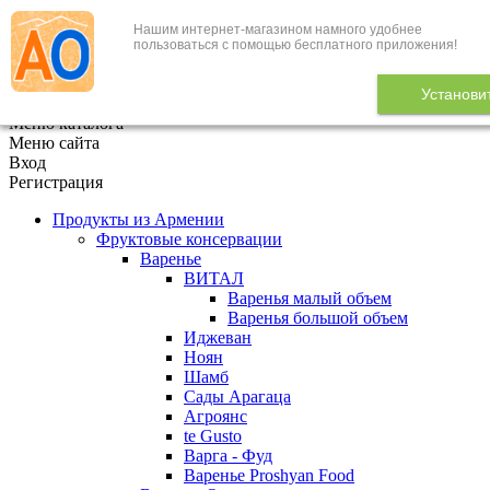
Нашим интернет-магазином намного удобнее
+7 (495) 646-888-1
пользоваться с помощью бесплатного приложения!
В корзине
0
товаров
Установи
x
Меню каталога
Меню сайта
Вход
Регистрация
Продукты из Армении
Фруктовые консервации
Варенье
ВИТАЛ
Варенья малый объем
Варенья большой объем
Иджеван
Ноян
Шамб
Сады Арагаца
Агроянс
te Gusto
Варга - Фуд
Варенье Proshyan Food