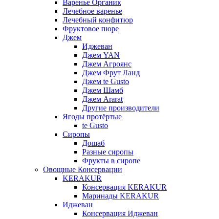
Варенье Органик
Лечебное варенье
Лечебный конфитюр
Фруктовое пюре
Джем
Иджеван
Джем YAN
Джем Агроянс
Джем Фрут Ланд
Джем te Gusto
Джем Шамб
Джем Ararat
Другие производители
Ягоды протёртые
te Gusto
Сиропы
Дошаб
Разные сиропы
Фрукты в сиропе
Овощные Консервации
KERAKUR
Консервация KERAKUR
Маринады KERAKUR
Иджеван
Консервация Иджеван