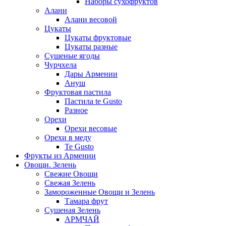
Наборы сухофруктов
Алани
Алани весовой
Цукаты
Цукаты фруктовые
Цукаты разные
Сушеные ягоды
Чурчхела
Дары Армении
Ануш
Фруктовая пастила
Пастила te Gusto
Разное
Орехи
Орехи весовые
Орехи в меду
Te Gusto
Фрукты из Армении
Овощи. Зелень
Свежие Овощи
Свежая Зелень
Замороженные Овощи и Зелень
Тамара фрут
Сушеная Зелень
АРМЧАЙ