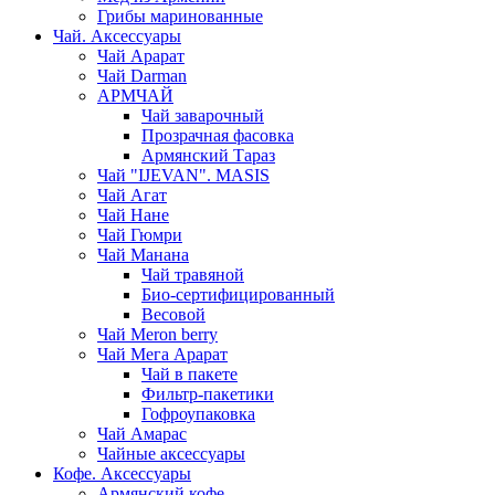
Грибы маринованные
Чай. Аксессуары
Чай Арарат
Чай Darman
АРМЧАЙ
Чай заварочный
Прозрачная фасовка
Армянский Тараз
Чай "IJEVAN". MASIS
Чай Агат
Чай Нане
Чай Гюмри
Чай Манана
Чай травяной
Био-сертифицированный
Весовой
Чай Meron berry
Чай Мега Арарат
Чай в пакете
Фильтр-пакетики
Гофроупаковка
Чай Амарас
Чайные аксессуары
Кофе. Аксессуары
Армянский кофе