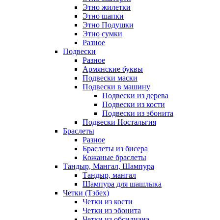
Этно жилетки
Этно шапки
Этно Подушки
Этно сумки
Разное
Подвески
Разное
Армянские буквы
Подвески маски
Подвески в машину
Подвески из дерева
Подвески из кости
Подвески из эбонита
Подвески Ностальгия
Браслеты
Разное
Браслеты из бисера
Кожаные браслеты
Тандыр, Мангал, Шампура
Тандыр, мангал
Шампура для шашлыка
Четки (Тзбех)
Четки из кости
Четки из эбонита
Четки из обсидиана