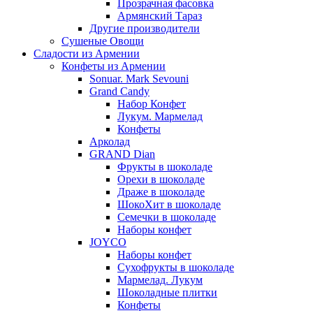
Прозрачная фасовка
Армянский Тараз
Другие производители
Сушеные Овощи
Сладости из Армении
Конфеты из Армении
Sonuar. Mark Sevouni
Grand Candy
Набор Конфет
Лукум. Мармелад
Конфеты
Арколад
GRAND Dian
Фрукты в шоколаде
Орехи в шоколаде
Драже в шоколаде
ШокоХит в шоколаде
Семечки в шоколаде
Наборы конфет
JOYCO
Наборы конфет
Сухофрукты в шоколаде
Мармелад. Лукум
Шоколадные плитки
Конфеты