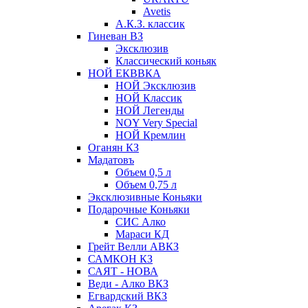
Avetis
А.К.З. классик
Гиневан ВЗ
Эксклюзив
Классический коньяк
НОЙ ЕКВВКА
НОЙ Эксклюзив
НОЙ Классик
НОЙ Легенды
NOY Very Speсial
НОЙ Кремлин
Оганян КЗ
Мадатовъ
Объем 0,5 л
Объем 0,75 л
Эксклюзивные Коньяки
Подарочные Коньяки
СИС Алко
Мараси КД
Грейт Велли АВКЗ
САМКОН КЗ
САЯТ - НОВА
Веди - Алко ВКЗ
Егвардский ВКЗ