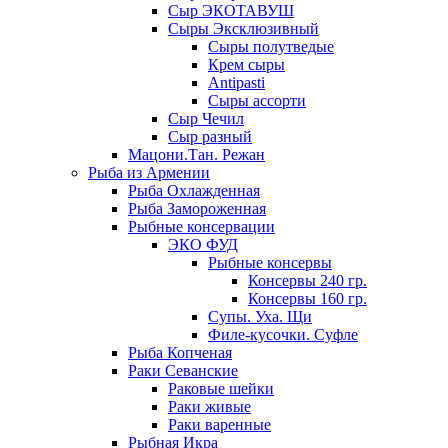
Сыр ЭКОТАВУШ
Сыры Эксклюзивный
Сыры полутведые
Крем сыры
Antipasti
Сыры ассорти
Сыр Чечил
Сыр разный
Мацони.Тан. Режан
Рыба из Армении
Рыба Охлажденная
Рыба Замороженная
Рыбные консервации
ЭКО ФУД
Рыбные консервы
Консервы 240 гр.
Консервы 160 гр.
Супы. Уха. Щи
Филе-кусочки. Суфле
Рыба Копченая
Раки Севанские
Раковые шейки
Раки живые
Раки варенные
Рыбная Икра