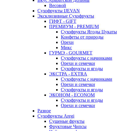
Вкус Араратской Долины
Весовой
Сухофрукты IJEVAN
Эксклюзивные Сухофрукты
ГИФТ - GIFT
ПРЕМИУМ - PREMIUM
Сухофрукты Ягоды Цукаты
Конфеты от природы
Орехи
Микс
ГУРМЭ - GOURMET
Сухофрукты с начинками
Орехи и семечки
Сухофрукты и ягоды
ЭКСТРА - EXTRA
Сухофрукты с начинками
Орехи и семечки
Сухофрукты и ягоды
ЭКОНОМ - ECONOM
Сухофрукты и ягоды
Орехи и семечки
Разное
Сухофрукты Aregi
Сушеные фрукты
Фруктовые Чипсы