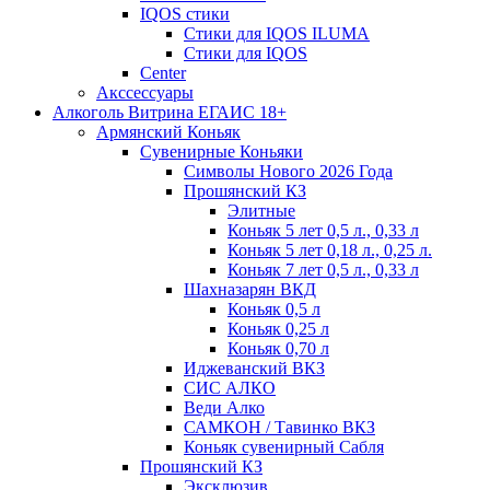
IQOS стики
Стики для IQOS ILUMA
Стики для IQOS
Сenter
Акссессуары
Алкоголь Витрина ЕГАИС 18+
Армянский Коньяк
Сувенирные Коньяки
Символы Нового 2026 Года
Прошянский КЗ
Элитные
Коньяк 5 лет 0,5 л., 0,33 л
Коньяк 5 лет 0,18 л., 0,25 л.
Коньяк 7 лет 0,5 л., 0,33 л
Шахназарян ВКД
Коньяк 0,5 л
Коньяк 0,25 л
Коньяк 0,70 л
Иджеванский ВКЗ
СИС АЛКО
Веди Алко
САМКОН / Тавинко ВКЗ
Коньяк сувенирный Сабля
Прошянский КЗ
Эксклюзив