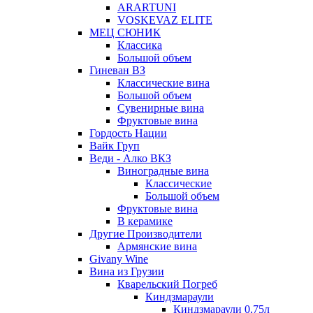
ARARTUNI
VOSKEVAZ ELITE
МЕЦ СЮНИК
Классика
Большой объем
Гиневан ВЗ
Классические вина
Большой объем
Сувенирные вина
Фруктовые вина
Гордость Нации
Вайк Груп
Веди - Алко ВКЗ
Виноградные вина
Классические
Большой объем
Фруктовые вина
В керамике
Другие Производители
Армянские вина
Givany Wine
Вина из Грузии
Кварельский Погреб
Киндзмараули
Киндзмараули 0,75л