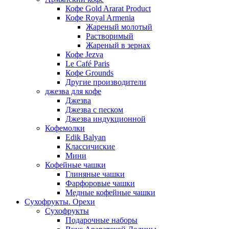
Кофе Gold Ararat Product
Кофе Royal Armenia
Жареный молотый
Растворимый
Жареный в зернах
Кофе Jezva
Le Café Paris
Кофе Grounds
Другие производители
джезва для кофе
Джезва
Джезва с песком
Джезва индукционной
Кофемолки
Edik Balyan
Классичиские
Мини
Кофейные чашки
Глиняные чашки
Фарфоровые чашки
Медные кофейные чашки
Сухофрукты. Орехи
Сухофрукты
Подарочные наборы