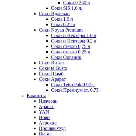
Соки 0,250 л
Соки SIS 1,6 л.
Соки Иджеван
Соки 1.0 л
Соки 0.25 л
Соки Noyan Premium
Соки и Нектары 1,0 л
Соки и Нектары 0,2 л
Соки стекло 0,75 л
Соки стекло 0,25 л
Соки Органик
Соки Витал
Соки te Gusto
Соки Шамб
Соки Арарат
Соки Tetra Pak 0,97л.
Соки Премиум ст. 0,75
Компоты
Иджеван
Арарат
YAN
Ноян
Агроянс
Прошян Фуд
Витал