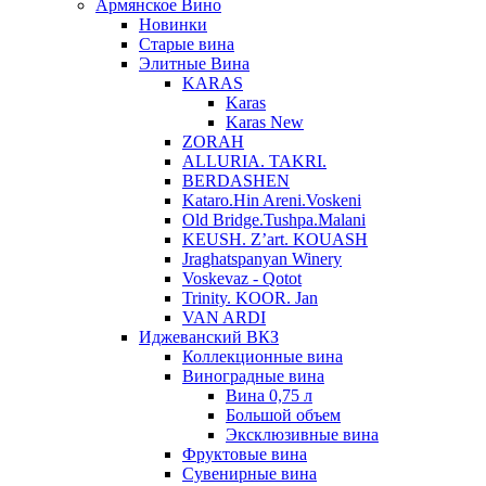
Армянское Вино
Новинки
Старые вина
Элитные Вина
KARAS
Karas
Karas New
ZORAH
ALLURIA. TAKRI.
BERDASHEN
Kataro.Hin Areni.Voskeni
Old Bridge.Tushpa.Malani
KEUSH. Z’art. KOUASH
Jraghatspanyan Winery
Voskevaz - Qotot
Trinity. KOOR. Jan
VAN ARDI
Иджеванский ВКЗ
Коллекционные вина
Виноградные вина
Вина 0,75 л
Большой объем
Эксклюзивные вина
Фруктовые вина
Cувенирные вина