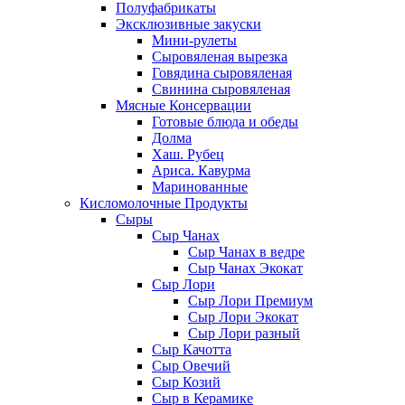
Полуфабрикаты
Эксклюзивные закуски
Мини-рулеты
Сыровяленая вырезка
Говядина сыровяленая
Свинина сыровяленая
Мясные Консервации
Готовые блюда и обеды
Долма
Хаш. Рубец
Ариса. Кавурма
Маринованные
Кисломолочные Продукты
Сыры
Сыр Чанах
Сыр Чанах в ведре
Сыр Чанах Экокат
Сыр Лори
Сыр Лори Премиум
Сыр Лори Экокат
Сыр Лори разный
Сыр Качотта
Сыр Овечий
Сыр Козий
Сыр в Керамике