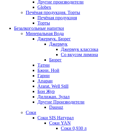
Другие производители
Globex
Печёная продукция. Торты
Печёная продукция
Торты
Безалкогольные напитки
Минеральная Вода
Джермук. Бюрег
Джермук
Джермук классика
Со вкусом лимона
Бюрег
Татни
Бжни. Ной
Гарни
Апаран
Ararat. Well Still
Бон Жур
Дилижан. Зулал
Другие Производители
Dausuz
Соки
Соки SIS Натурал
Соки YAN
Соки 0,930 л