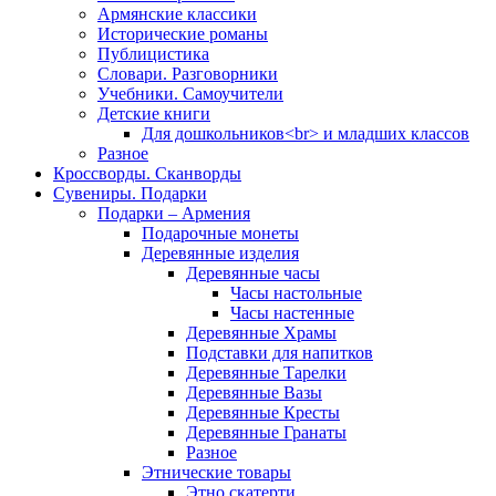
Армянские классики
Исторические романы
Публицистика
Словари. Разговорники
Учебники. Самоучители
Детские книги
Для дошкольников<br> и младших классов
Разное
Кроссворды. Сканворды
Сувениры. Подарки
Подарки – Армения
Подарочные монеты
Деревянные изделия
Деревянные часы
Часы настольные
Часы настенные
Деревянные Храмы
Подставки для напитков
Деревянные Тарелки
Деревянные Вазы
Деревянные Кресты
Деревянные Гранаты
Разное
Этнические товары
Этно скатерти