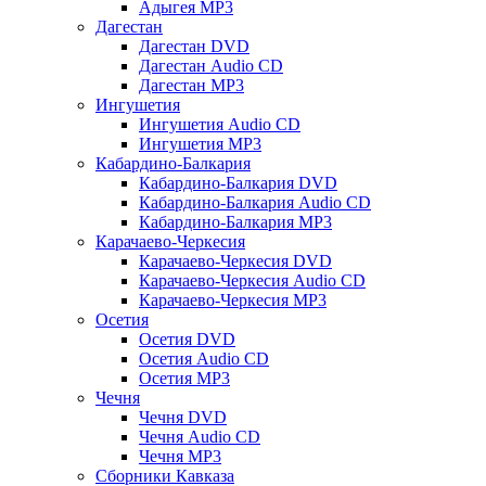
Адыгея MP3
Дагестан
Дагестан DVD
Дагестан Audio CD
Дагестан MP3
Ингушетия
Ингушетия Audio CD
Ингушетия MP3
Кабардино-Балкария
Кабардино-Балкария DVD
Кабардино-Балкария Audio CD
Кабардино-Балкария MP3
Карачаево-Черкесия
Карачаево-Черкесия DVD
Карачаево-Черкесия Audio CD
Карачаево-Черкесия MP3
Осетия
Осетия DVD
Осетия Audio CD
Осетия MP3
Чечня
Чечня DVD
Чечня Audio CD
Чечня MP3
Сборники Кавказа