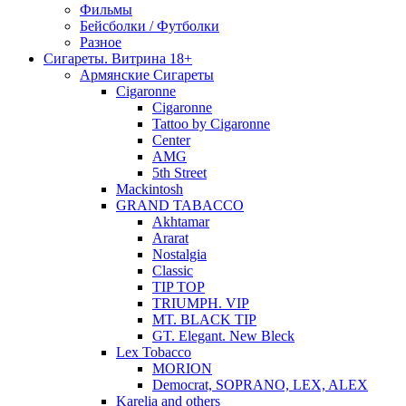
Фильмы
Бейсболки / Футболки
Разное
Сигареты. Витрина 18+
Армянские Сигареты
Cigaronne
Cigaronne
Tattoo by Cigaronne
Center
AMG
5th Street
Mackintosh
GRAND TABACCO
Akhtamar
Ararat
Nostalgia
Classic
TIP TOP
TRIUMPH. VIP
MT. BLACK TIP
GT. Elegant. New Bleck
Lex Tobacco
MORION
Democrat, SOPRANO, LEX, ALEX
Karelia and others