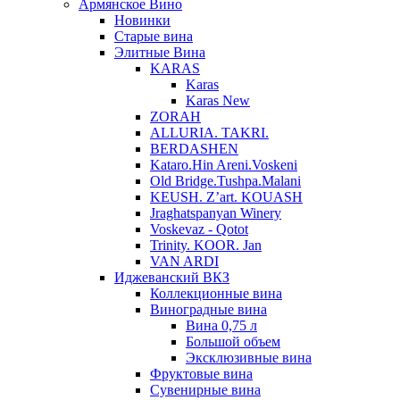
Армянское Вино
Новинки
Старые вина
Элитные Вина
KARAS
Karas
Karas New
ZORAH
ALLURIA. TAKRI.
BERDASHEN
Kataro.Hin Areni.Voskeni
Old Bridge.Tushpa.Malani
KEUSH. Z’art. KOUASH
Jraghatspanyan Winery
Voskevaz - Qotot
Trinity. KOOR. Jan
VAN ARDI
Иджеванский ВКЗ
Коллекционные вина
Виноградные вина
Вина 0,75 л
Большой объем
Эксклюзивные вина
Фруктовые вина
Cувенирные вина