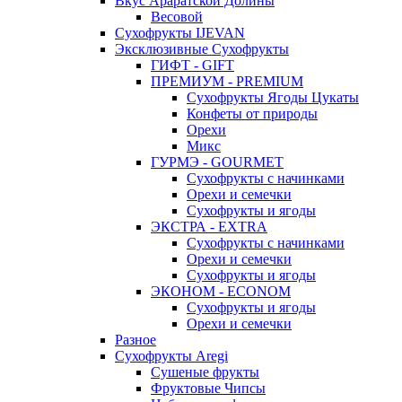
Вкус Араратской Долины
Весовой
Сухофрукты IJEVAN
Эксклюзивные Сухофрукты
ГИФТ - GIFT
ПРЕМИУМ - PREMIUM
Сухофрукты Ягоды Цукаты
Конфеты от природы
Орехи
Микс
ГУРМЭ - GOURMET
Сухофрукты с начинками
Орехи и семечки
Сухофрукты и ягоды
ЭКСТРА - EXTRA
Сухофрукты с начинками
Орехи и семечки
Сухофрукты и ягоды
ЭКОНОМ - ECONOM
Сухофрукты и ягоды
Орехи и семечки
Разное
Сухофрукты Aregi
Сушеные фрукты
Фруктовые Чипсы