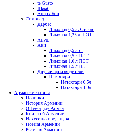
te Gusto
Шамб
Арцах Био
Лимонад
Дарбас
Лимонад 0,5 л. Стекло
Лимонад 1,25 л. ПЭТ
Ануш
Ани
Лимонад 0,5 л ст
Лимонад 0,5 л ПЭТ
Лимонад 1,0 л ПЭТ
Лимонад 1,5 л ПЭТ
Другие производители
Натахтари
Натахтари 0,5л
Натахтари 1,0л
Армянские книги
Новинки
История Армении
О Геноциде Армян
Книги об Армении
Иcкусство и культура
Поэзия Армении
Религия Армении