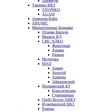
Премиум
Тавинко ВКЗ
TAVINKO
AGASI
Армения Вайн
АРАДИС
Миниатюрные Коньяки
Оганян Бренди
Мараси КД
СИС АЛКО
Животные
Храмы
Разные
Мадатовъ
МАП
Арамэ
Золотой
Армина
Айвазовский
Прошянский КЗ
Классические
Сувенирные
Грейт Велли АВКЗ
Иджеванский ВКЗ
Разные