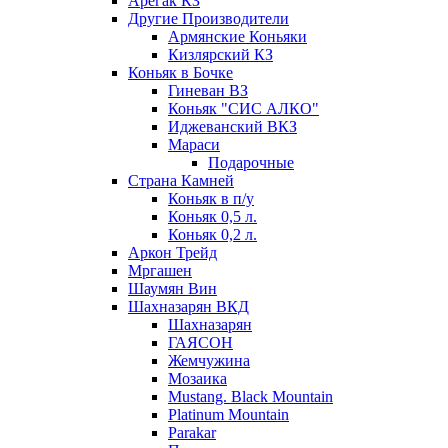
Арегак КЗ
Другие Производители
Армянские Коньяки
Кизлярский КЗ
Коньяк в Бочке
Гиневан ВЗ
Коньяк "СИС АЛКО"
Иджеванский ВКЗ
Мараси
Подарочные
Страна Камней
Коньяк в п/у
Коньяк 0,5 л.
Коньяк 0,2 л.
Аркон Трейд
Мргашен
Шаумян Вин
Шахназарян ВКД
Шахназарян
ГАЯСОН
Жемчужина
Мозаика
Mustang. Black Mountain
Platinum Mountain
Parakar