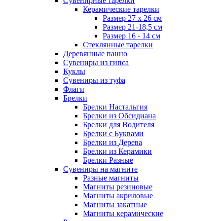
Сувенирные тарелки
Керамические тарелки
Размер 27 х 26 см
Размер 21-18,5 см
Размер 16 - 14 см
Стеклянные тарелки
Деревянные панно
Сувениры из гипса
Куклы
Сувениры из туфа
Флаги
Брелки
Брелки Настальгия
Брелки из Обсидиана
Брелки для Водителя
Брелки с Буквами
Брелки из Дерева
Брелки из Керамики
Брелки Разные
Сувениры на магните
Разные магниты
Магниты резиновые
Магниты акриловые
Магниты закатные
Магниты керамические