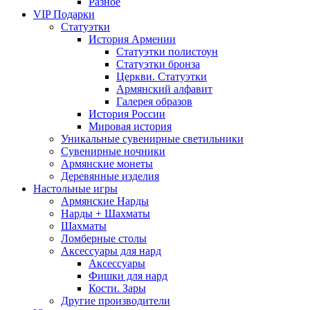
Разное
VIP Подарки
Статуэтки
История Армении
Статуэтки полистоун
Статуэтки бронза
Церкви. Статуэтки
Армянский алфавит
Галерея образов
История России
Мировая история
Уникальные сувенирные светильники
Сувенирные ночники
Армянские монеты
Деревянные изделия
Настольные игры
Армянские Нарды
Нарды + Шахматы
Шахматы
Ломберные столы
Аксессуары для нард
Аксессуары
Фишки для нард
Кости. Зары
Другие производители