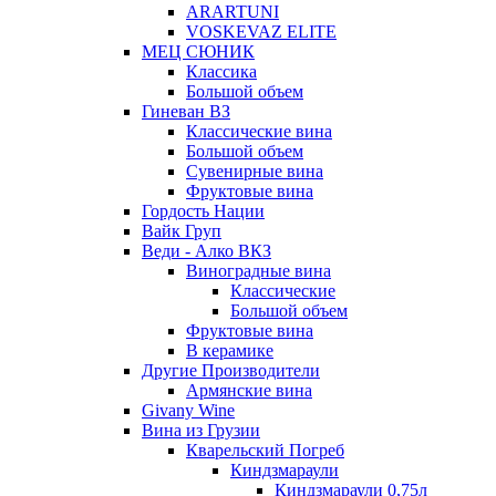
ARARTUNI
VOSKEVAZ ELITE
МЕЦ СЮНИК
Классика
Большой объем
Гиневан ВЗ
Классические вина
Большой объем
Сувенирные вина
Фруктовые вина
Гордость Нации
Вайк Груп
Веди - Алко ВКЗ
Виноградные вина
Классические
Большой объем
Фруктовые вина
В керамике
Другие Производители
Армянские вина
Givany Wine
Вина из Грузии
Кварельский Погреб
Киндзмараули
Киндзмараули 0,75л