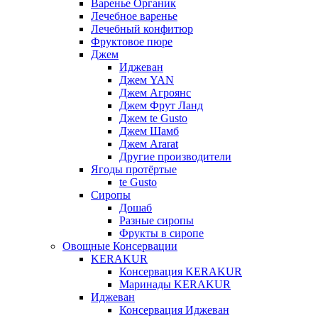
Варенье Органик
Лечебное варенье
Лечебный конфитюр
Фруктовое пюре
Джем
Иджеван
Джем YAN
Джем Агроянс
Джем Фрут Ланд
Джем te Gusto
Джем Шамб
Джем Ararat
Другие производители
Ягоды протёртые
te Gusto
Сиропы
Дошаб
Разные сиропы
Фрукты в сиропе
Овощные Консервации
KERAKUR
Консервация KERAKUR
Маринады KERAKUR
Иджеван
Консервация Иджеван