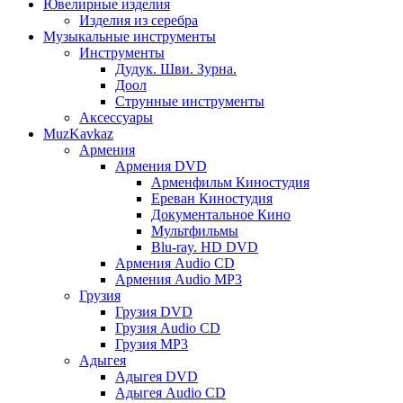
Ювелирные изделия
Изделия из серебра
Музыкальные инструменты
Инструменты
Дудук. Шви. Зурна.
Доол
Струнные инструменты
Аксессуары
MuzKavkaz
Армения
Армения DVD
Арменфильм Киностудия
Ереван Киностудия
Документальное Кино
Мультфильмы
Blu-ray. HD DVD
Армения Audio CD
Армения Audio MP3
Грузия
Грузия DVD
Грузия Audio CD
Грузия MP3
Адыгея
Адыгея DVD
Адыгея Audio CD