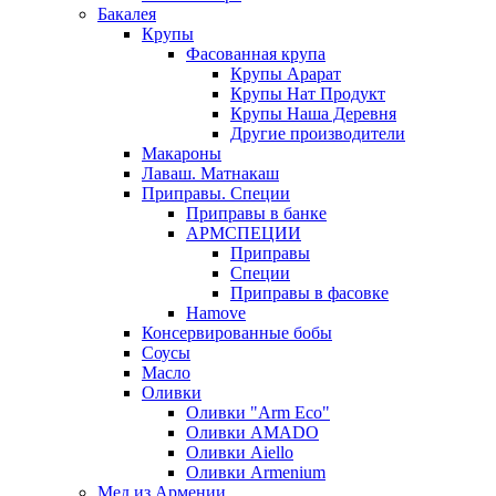
Бакалея
Крупы
Фасованная крупа
Крупы Арарат
Крупы Нат Продукт
Крупы Наша Деревня
Другие производители
Макароны
Лаваш. Матнакаш
Приправы. Специи
Приправы в банке
АРМСПЕЦИИ
Приправы
Специи
Приправы в фасовке
Hamove
Консервированные бобы
Соусы
Масло
Оливки
Оливки "Arm Eco"
Оливки AMADO
Оливки Aiello
Оливки Armenium
Мед из Армении