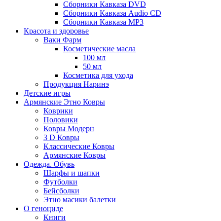
Сборники Кавказа DVD
Сборники Кавказа Audio CD
Сборники Кавказа MP3
Красота и здоровье
Ваки Фарм
Косметические масла
100 мл
50 мл
Косметика для ухода
Продукция Наринэ
Детские игры
Армянские Этно Ковры
Коврики
Половики
Ковры Модерн
3 D Ковры
Классические Ковры
Армянские Ковры
Одежда. Обувь
Шарфы и шапки
Футболки
Бейсболки
Этно масики балетки
О геноциде
Книги