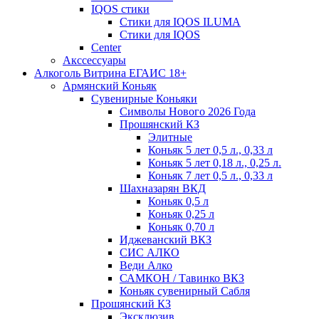
IQOS стики
Стики для IQOS ILUMA
Стики для IQOS
Сenter
Акссессуары
Алкоголь Витрина ЕГАИС 18+
Армянский Коньяк
Сувенирные Коньяки
Символы Нового 2026 Года
Прошянский КЗ
Элитные
Коньяк 5 лет 0,5 л., 0,33 л
Коньяк 5 лет 0,18 л., 0,25 л.
Коньяк 7 лет 0,5 л., 0,33 л
Шахназарян ВКД
Коньяк 0,5 л
Коньяк 0,25 л
Коньяк 0,70 л
Иджеванский ВКЗ
СИС АЛКО
Веди Алко
САМКОН / Тавинко ВКЗ
Коньяк сувенирный Сабля
Прошянский КЗ
Эксклюзив