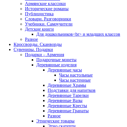
Армянские классики
Исторические романы
Публицистика
Словари. Разговорники
Учебники. Самоучители
Детские книги
Для дошкольников<br> и младших классов
Разное
Кроссворды. Сканворды
Сувениры. Подарки
Подарки – Армения
Подарочные монеты
Деревянные изделия
Деревянные часы
Часы настольные
Часы настенные
Деревянные Храмы
Подставки для напитков
Деревянные Тарелки
Деревянные Вазы
Деревянные Кресты
Деревянные Гранаты
Разное
Этнические товары
Этно скатерти