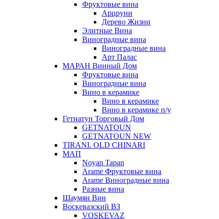
Фруктовые вина
Арцруни
Дерево Жизни
Элитные Вина
Виноградные вина
Виноградные вина
Арт Палас
МАРАН Винный Дом
Фруктовые вина
Виноградные вина
Вино в керамике
Вино в керамике
Вино в керамике п/у
Гетнатун Торговый Дом
GETNATOUN
GETNATOUN NEW
TIRANI. OLD CHINARI
МАП
Noyan Tapan
Arame Фруктовые вина
Arame Виноградные вина
Разные вина
Шаумян Вин
Воскевазский ВЗ
VOSKEVAZ