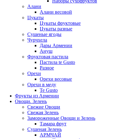
Наборы сухофруктов
Алани
Алани весовой
Цукаты
Цукаты фруктовые
Цукаты разные
Сушеные ягоды
Чурчхела
Дары Армении
Ануш
Фруктовая пастила
Пастила te Gusto
Разное
Орехи
Орехи весовые
Орехи в меду
Te Gusto
Фрукты из Армении
Овощи. Зелень
Свежие Овощи
Свежая Зелень
Замороженные Овощи и Зелень
Тамара фрут
Сушеная Зелень
АРМЧАЙ