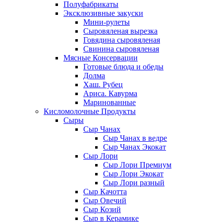
Полуфабрикаты
Эксклюзивные закуски
Мини-рулеты
Сыровяленая вырезка
Говядина сыровяленая
Свинина сыровяленая
Мясные Консервации
Готовые блюда и обеды
Долма
Хаш. Рубец
Ариса. Кавурма
Маринованные
Кисломолочные Продукты
Сыры
Сыр Чанах
Сыр Чанах в ведре
Сыр Чанах Экокат
Сыр Лори
Сыр Лори Премиум
Сыр Лори Экокат
Сыр Лори разный
Сыр Качотта
Сыр Овечий
Сыр Козий
Сыр в Керамике