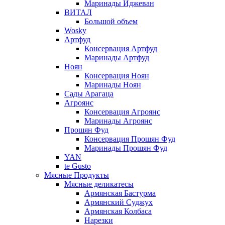
Маринады Иджеван
ВИТАЛ
Большой объем
Wosky
Артфуд
Консервация Артфуд
Маринады Артфуд
Ноян
Консервация Ноян
Маринады Ноян
Сады Арагаца
Агроянс
Консервация Агроянс
Маринады Агроянс
Прошян Фуд
Консервация Прошян Фуд
Маринады Прошян Фуд
YAN
te Gusto
Мясные Продукты
Мясные деликатесы
Армянская Бастурма
Армянский Суджух
Армянская Колбаса
Нарезки