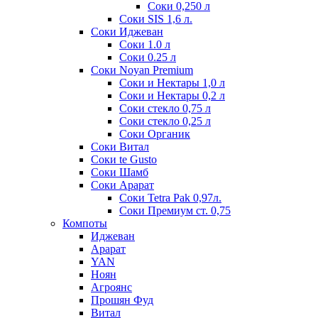
Соки 0,250 л
Соки SIS 1,6 л.
Соки Иджеван
Соки 1.0 л
Соки 0.25 л
Соки Noyan Premium
Соки и Нектары 1,0 л
Соки и Нектары 0,2 л
Соки стекло 0,75 л
Соки стекло 0,25 л
Соки Органик
Соки Витал
Соки te Gusto
Соки Шамб
Соки Арарат
Соки Tetra Pak 0,97л.
Соки Премиум ст. 0,75
Компоты
Иджеван
Арарат
YAN
Ноян
Агроянс
Прошян Фуд
Витал