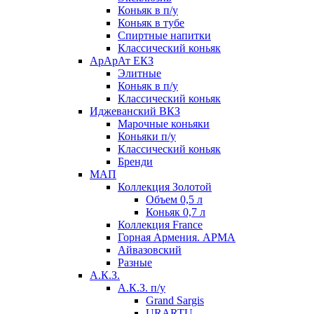
Коньяк в п/у
Коньяк в тубе
Спиртные напитки
Классический коньяк
АрАрАт ЕКЗ
Элитные
Коньяк в п/у
Классический коньяк
Иджеванский ВКЗ
Марочные коньяки
Коньяки п/у
Классический коньяк
Бренди
МАП
Коллекция Золотой
Объем 0,5 л
Коньяк 0,7 л
Коллекция France
Горная Армения. АРМА
Айвазовский
Разные
А.К.З.
А.К.З. п/у
Grand Sargis
URARTU