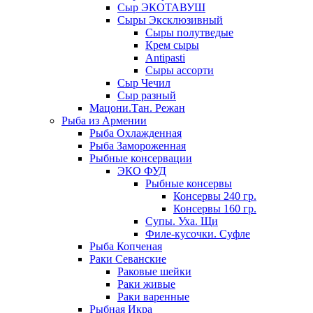
Сыр ЭКОТАВУШ
Сыры Эксклюзивный
Сыры полутведые
Крем сыры
Antipasti
Сыры ассорти
Сыр Чечил
Сыр разный
Мацони.Тан. Режан
Рыба из Армении
Рыба Охлажденная
Рыба Замороженная
Рыбные консервации
ЭКО ФУД
Рыбные консервы
Консервы 240 гр.
Консервы 160 гр.
Супы. Уха. Щи
Филе-кусочки. Суфле
Рыба Копченая
Раки Севанские
Раковые шейки
Раки живые
Раки варенные
Рыбная Икра