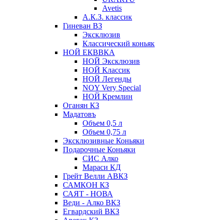
Avetis
А.К.З. классик
Гиневан ВЗ
Эксклюзив
Классический коньяк
НОЙ ЕКВВКА
НОЙ Эксклюзив
НОЙ Классик
НОЙ Легенды
NOY Very Speсial
НОЙ Кремлин
Оганян КЗ
Мадатовъ
Объем 0,5 л
Объем 0,75 л
Эксклюзивные Коньяки
Подарочные Коньяки
СИС Алко
Мараси КД
Грейт Велли АВКЗ
САМКОН КЗ
САЯТ - НОВА
Веди - Алко ВКЗ
Егвардский ВКЗ