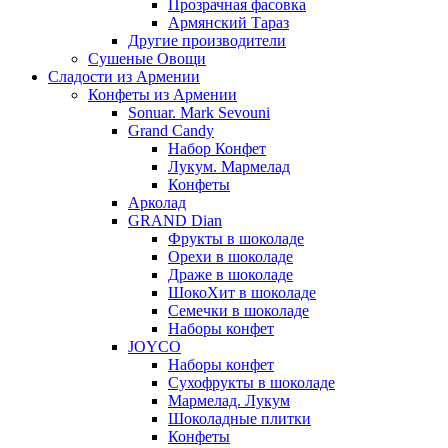
Прозрачная фасовка
Армянский Тараз
Другие производители
Сушеные Овощи
Сладости из Армении
Конфеты из Армении
Sonuar. Mark Sevouni
Grand Candy
Набор Конфет
Лукум. Мармелад
Конфеты
Арколад
GRAND Dian
Фрукты в шоколаде
Орехи в шоколаде
Драже в шоколаде
ШокоХит в шоколаде
Семечки в шоколаде
Наборы конфет
JOYCO
Наборы конфет
Сухофрукты в шоколаде
Мармелад. Лукум
Шоколадные плитки
Конфеты