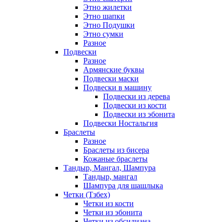
Этно жилетки
Этно шапки
Этно Подушки
Этно сумки
Разное
Подвески
Разное
Армянские буквы
Подвески маски
Подвески в машину
Подвески из дерева
Подвески из кости
Подвески из эбонита
Подвески Ностальгия
Браслеты
Разное
Браслеты из бисера
Кожаные браслеты
Тандыр, Мангал, Шампура
Тандыр, мангал
Шампура для шашлыка
Четки (Тзбех)
Четки из кости
Четки из эбонита
Четки из обсидиана