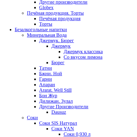
Другие производители
Globex
Печёная продукция. Торты
Печёная продукция
Торты
Безалкогольные напитки
Минеральная Вода
Джермук. Бюрег
Джермук
Джермук классика
Со вкусом лимона
Бюрег
Татни
Бжни. Ной
Гарни
Апаран
Ararat. Well Still
Бон Жур
Дилижан. Зулал
Другие Производители
Dausuz
Соки
Соки SIS Натурал
Соки YAN
Соки 0,930 л