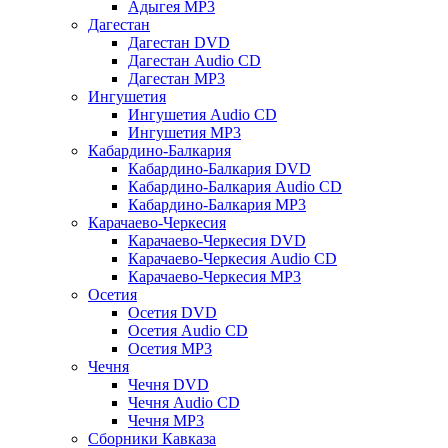
Адыгея MP3
Дагестан
Дагестан DVD
Дагестан Audio CD
Дагестан MP3
Ингушетия
Ингушетия Audio CD
Ингушетия MP3
Кабардино-Балкария
Кабардино-Балкария DVD
Кабардино-Балкария Audio CD
Кабардино-Балкария MP3
Карачаево-Черкесия
Карачаево-Черкесия DVD
Карачаево-Черкесия Audio CD
Карачаево-Черкесия MP3
Осетия
Осетия DVD
Осетия Audio CD
Осетия MP3
Чечня
Чечня DVD
Чечня Audio CD
Чечня MP3
Сборники Кавказа