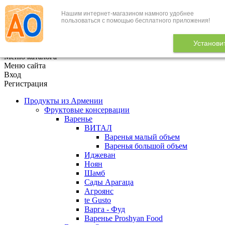
Нашим интернет-магазином намного удобнее
+7 (495) 646-888-1
пользоваться с помощью бесплатного приложения!
В корзине
0
товаров
Установи
x
Меню каталога
Меню сайта
Вход
Регистрация
Продукты из Армении
Фруктовые консервации
Варенье
ВИТАЛ
Варенья малый объем
Варенья большой объем
Иджеван
Ноян
Шамб
Сады Арагаца
Агроянс
te Gusto
Варга - Фуд
Варенье Proshyan Food