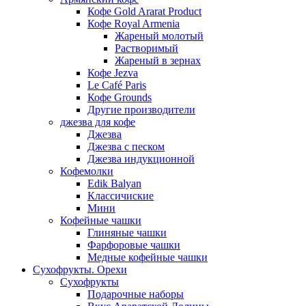
Кофе Gold Ararat Product
Кофе Royal Armenia
Жареный молотый
Растворимый
Жареный в зернах
Кофе Jezva
Le Café Paris
Кофе Grounds
Другие производители
джезва для кофе
Джезва
Джезва с песком
Джезва индукционной
Кофемолки
Edik Balyan
Классичиские
Мини
Кофейные чашки
Глиняные чашки
Фарфоровые чашки
Медные кофейные чашки
Сухофрукты. Орехи
Сухофрукты
Подарочные наборы