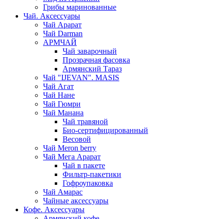
Грибы маринованные
Чай. Аксессуары
Чай Арарат
Чай Darman
АРМЧАЙ
Чай заварочный
Прозрачная фасовка
Армянский Тараз
Чай "IJEVAN". MASIS
Чай Агат
Чай Нане
Чай Гюмри
Чай Манана
Чай травяной
Био-сертифицированный
Весовой
Чай Meron berry
Чай Мега Арарат
Чай в пакете
Фильтр-пакетики
Гофроупаковка
Чай Амарас
Чайные аксессуары
Кофе. Аксессуары
Армянский кофе