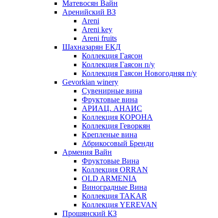
Матевосян Вайн
Аренийский ВЗ
Areni
Areni key
Areni fruits
Шахназарян ЕКД
Коллекция Гаясон
Коллекция Гаясон п/у
Коллекция Гаясон Новогодняя п/у
Gevorkian winery
Сувенирные вина
Фруктовые вина
АРИАЦ. АНАИС
Коллекция КОРОНА
Коллекция Геворкян
Крепленые вина
Абрикосовый Бренди
Армения Вайн
Фруктовые Вина
Коллекция ORRAN
OLD ARMENIA
Виноградные Вина
Коллекция TAKAR
Коллекция YEREVAN
Прошянский КЗ